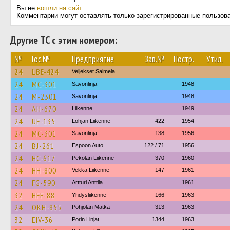
Вы не
вошли на сайт
.
Комментарии могут оставлять только зарегистрированные пользов
Другие ТС с этим номером:
№
Гос.№
Предприятие
Зав.№
Постр.
Утил.
24
LBE-424
Veljekset Salmela
24
MC-301
Savonlinja
1948
24
M-2301
Savonlinja
1948
24
AH-670
Liikenne
1949
24
UF-135
Lohjan Liikenne
422
1954
24
MC-301
Savonlinja
138
1956
24
BJ-261
Espoon Auto
122 / 71
1956
24
HC-617
Pekolan Liikenne
370
1960
24
HH-800
Vekka Liikenne
147
1961
24
FG-590
Artturi Anttila
1961
32
HFF-88
Yhdysliikenne
166
1963
24
OKH-855
Pohjolan Matka
313
1963
32
EIV-36
Porin Linjat
1344
1963