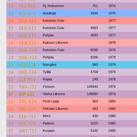
24
VRC-950
Hj. Holmstrom
751
1976
24
RCH-979
Autolinjat
4344
1976
24
OEH-424
Koiviston Oulu
1977
32
OEH-632
Koiviston Oulu
4583
1977
32
OEH-632
Pohjola
4583
1977
24
OEX-324
Kainuun Liikenne
1978
24
OHB-324
Koiviston Oulu
8296
1978
24
OHB-324
Pohjola
8296
1978
24
ULU-124
Norrgård
960
1979
24
UKB-324
Tyllilä
4768
1979
24
ULK-954
Rajala
249
1979
32
TNH-232
Förbom
145949
1979
32
HJP-632
Vekka Liikenne
145890
1979
24
TPE-824
Porin Linjat
464
1980
24
HNC-324
Pekolan Liikenne
463
1980
24
KEB-763
Mörö
430
1980
24
SCK-424
Pielisen
5225
1980
32
UMT-733
Kuopion
5192
1980