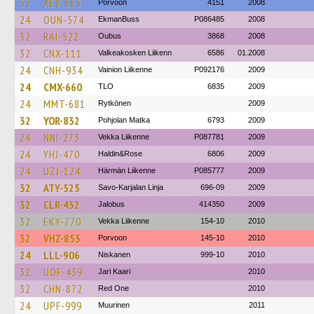
32
XEY-663
Porvoon
4151
2008
24
OUN-574
EkmanBuss
P086485
2008
32
RAI-522
Oubus
3868
2008
32
CNX-111
Valkeakosken Liikenn
6586
01.2008
24
CNH-934
Vainion Liikenne
P092176
2009
24
CMX-660
TLO
6835
2009
24
MMT-681
Rytkönen
2009
32
YOR-832
Pohjolan Matka
6793
2009
24
NNI-273
Vekka Liikenne
P087781
2009
24
YHJ-470
Haldin&Rose
6806
2009
24
UZJ-124
Härmän Liikenne
P085777
2009
32
ATY-525
Savo-Karjalan Linja
696-09
2009
32
CLR-432
Jalobus
414350
2009
32
EKY-770
Vekka Liikenne
154-10
2010
32
VHZ-853
Porvoon
145-10
2010
24
LLL-906
Niskanen
999-10
2010
32
UOF-439
Jari Kaari
2010
32
CHN-872
Red One
2010
24
UPF-999
Muurinen
2011