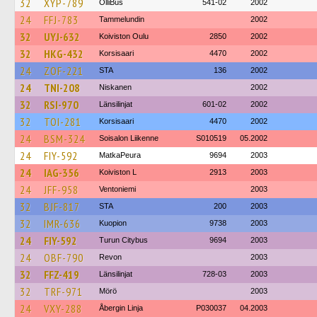
32
XYP-789
OlliBus
541-02
2002
24
FFJ-783
Tammelundin
2002
32
UYJ-632
Koiviston Oulu
2850
2002
32
HKG-432
Korsisaari
4470
2002
24
ZOF-221
STA
136
2002
24
TNI-208
Niskanen
2002
32
RSI-970
Länsilinjat
601-02
2002
32
TOI-281
Korsisaari
4470
2002
24
BSM-324
Soisalon Liikenne
S010519
05.2002
24
FIY-592
MatkaPeura
9694
2003
24
IAG-356
Koiviston L
2913
2003
24
JFF-958
Ventoniemi
2003
32
BJF-817
STA
200
2003
32
IMR-636
Kuopion
9738
2003
24
FIY-592
Turun Citybus
9694
2003
24
OBF-790
Revon
2003
32
FFZ-419
Länsilinjat
728-03
2003
32
TRF-971
Mörö
2003
24
VXY-288
Åbergin Linja
P030037
04.2003