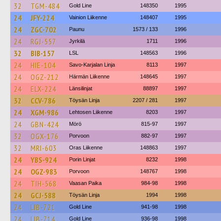
32
TGM-484
Gold Line
148350
1995
24
JFY-224
Vainion Liikenne
148407
1995
24
ZGC-702
Paunu
1573 / 133
1996
24
RGJ-557
Jyrkilä
1711
1996
32
BIB-157
LSL
148563
1996
24
HIE-104
Savo-Karjalan Linja
8113
1997
24
OGZ-212
Härmän Liikenne
148645
1997
24
ELX-224
Länsilinjat
88897
1997
32
CCV-786
Töysän Linja
2207 / 281
1997
24
XGM-986
Lehtosen Liikenne
8203
1997
24
GBN-424
Mörö
815-97
1997
32
OGX-176
Porvoon
882-97
1997
32
MRI-603
Oras Liikenne
148863
1997
24
YBS-924
Porin Linjat
8232
1998
24
OGZ-983
Porvoon
148767
1998
24
TIH-568
Vaasan Paika
984-98
1998
24
GCJ-588
Töysän Linja
1994
1998
24
LIB-721
Gold Line
941-98
1998
24
LIB-714
Gold Line
936-98
1998