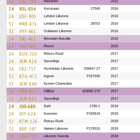
32
CKE-584
Niskanen
2015
24
RSL-854
Korsisaari
27540
2016
24
USF-905
Lehdon Liikenne
2016
32
MRR-876
Lehdon Liikenne
28703
2016
32
VYY-461
Oulaisten Liikenne
2016
24
SNL-462
Mennään Bussilla
2016
24
USF-905
Revon
2016
24
BUX-210
Reissu Ruoti
2017
24
JKM-824
Savonlinja
2017
24
FRZ-757
Hyvinkään Liikenne
339647-27
2017
32
RTU-472
Ingves
P167045
2017
32
JKM-849
Kymen Charterline
2017
24
YKV-412
OlliBus
420060 279
2017
32
JKM-832
Savonlinja
2017
24
IOO-680
Dahl
1708-1
2018
24
IPP-624
Kosonen
P183619
2018
32
RTM-126
Reissu Ruoti
2018
32
RXP-597
Vainion Liikenne
P178315
2018
24
SOH-719
Liikenne Vuorela
2018