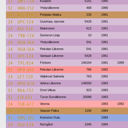
32
UMT-734
Kuopion
5191
1980
32
HNH-152
Yhdysliikenne
468
1980
24
KEC-324
Pohjolan Matka
236
1981
24
UPC-524
Uusimaa, прочие
5428
1981
24
KEL-324
Makkonen
612
1981
24
TRB-724
Someron Linja
10
1981
24
HOA-564
Yhdysliikenne
541
1981
24
HOA-564
Pekolan Liikenne
541
1981
32
UPC-524
Vantaan Liikenne
5428
1981
24
TPL-824
Förbom
146164
1981
1999
32
HPO-632
Pekolan Liikenne
766
1982
24
LET-520
Veljekset Salmela
763
1982
24
HPO-624
Vekka Liikenne
146550
1983
32
RKA-732
Onni Vilkas
923
1983
32
EJX-632
Turun Euroliikenne
20088
1983
24
TUE-677
Vesma
1983
1992
24
FCS-578
Vaasan Paika
1156
1984
32
OMC-232
Koiviston Oulu
1984
24
ULU-124
Norrgård
1045
1984