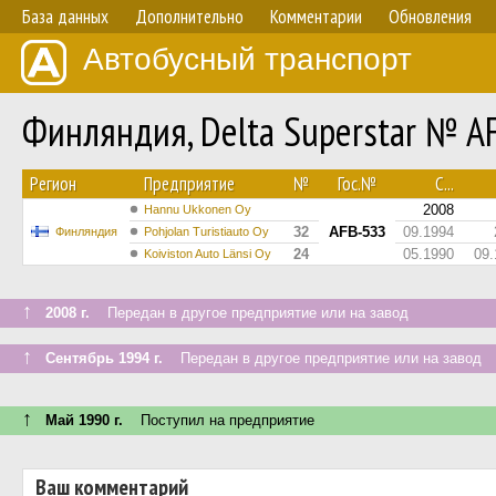
База данных
Дополнительно
Комментарии
Обновления
Автобусный транспорт
Финляндия, Delta Superstar № A
Регион
Предприятие
№
Гос.№
С...
2008
Hannu Ukkonen Oy
32
AFB-533
09.1994
Финляндия
Pohjolan Turistiauto Oy
24
05.1990
09.
Koiviston Auto Länsi Oy
↑
2008 г.
Передан в другое предприятие или на завод
↑
Сентябрь 1994 г.
Передан в другое предприятие или на завод
↑
Май 1990 г.
Поступил на предприятие
Ваш комментарий