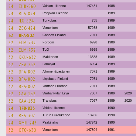
24
EHB-860
Vainion Liikenne
147431
1988
24
BLA-824
Pohjolan Liikenne
1989
24
ILG-824
Turkubus
735
1989
24
ZEC-424
Ventoniemi
57268
1989
32
BFA-802
Connex Finland
7071
1989
32
ELM-732
Förbom
6998
1989
32
ELM-732
TLO
6998
1989
32
KKU-632
Makkonen
13588
1989
32
ZEA-232
Lähilinjat
6994
1989
32
BFA-802
Alhonen&Lastunen
7071
1989
32
BFA-802
Linjebuss Finland
7071
1989
32
BFA-802
Vantaan Liikenne
7071
1989
32
CAA-132
Vanhankylän Linja
7087
1989
2020
32
CAA-132
Transbus
7087
1989
2020
24
TFB-833
Vekka Liikenne
1990
24
BFA-307
Turun Euroliikenne
13786
1990
24
XMH-243
Paakinaho
147742
1990
32
OFO-630
Ventoniemi
147804
1991