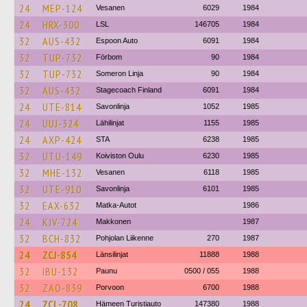
24
MEP-124
Vesanen
6029
1984
24
HRX-300
LSL
146705
1984
32
AUS-432
Espoon Auto
6091
1984
32
TUP-732
Förbom
90
1984
32
TUP-732
Someron Linja
90
1984
32
AUS-432
Stagecoach Finland
6091
1984
24
UTE-814
Savonlinja
1052
1985
24
UUJ-324
Lähilinjat
1155
1985
24
AXP-424
STA
6238
1985
32
UTU-149
Koiviston Oulu
6230
1985
32
MHE-132
Vesanen
6118
1985
32
UTE-910
Savonlinja
6101
1985
32
EAX-632
Matka-Autot
1986
24
KJV-724
Makkonen
1987
32
BCH-832
Pohjolan Liikenne
270
1987
24
ZCJ-854
Länsilinjat
11888
1988
32
IBU-132
Paunu
0500 / 055
1988
32
ZAO-839
Porvoon
6700
1988
24
ZCL-708
Hämeen Turistiauto
147380
1988