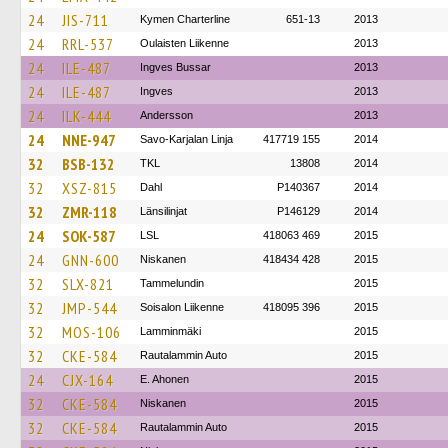
24
JIS-711
Kymen Charterline
651-13
2013
24
RRL-537
Oulaisten Liikenne
2013
24
ILE-487
Ingves Bussar
2013
24
ILE-487
Ingves
2013
24
ILK-444
Andersson
2013
24
NNE-947
Savo-Karjalan Linja
417719 155
2014
32
BSB-132
TKL
13808
2014
32
XSZ-815
Dahl
P140367
2014
32
ZMR-118
Länsilinjat
P146129
2014
24
SOK-587
LSL
418063 469
2015
24
GNN-600
Niskanen
418434 428
2015
32
SLX-821
Tammelundin
2015
32
JMP-544
Soisalon Liikenne
418095 396
2015
32
MOS-106
Lamminmäki
2015
32
CKE-584
Rautalammin Auto
2015
24
CJX-164
E. Ahonen
2015
32
CKE-584
Niskanen
2015
32
CKE-584
Rautalammin Auto
2015