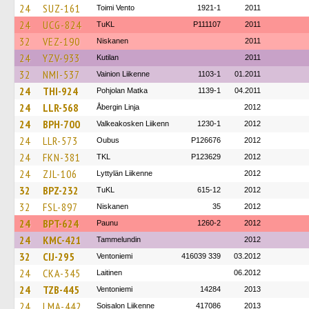
24
SUZ-161
Toimi Vento
1921-1
2011
24
UCG-824
TuKL
P111107
2011
32
VEZ-190
Niskanen
2011
24
YZV-933
Kutilan
2011
32
NMI-537
Vainion Liikenne
1103-1
01.2011
24
THI-924
Pohjolan Matka
1139-1
04.2011
24
LLR-568
Åbergin Linja
2012
24
BPH-700
Valkeakosken Liikenn
1230-1
2012
24
LLR-573
Oubus
P126676
2012
24
FKN-381
TKL
P123629
2012
24
ZJL-106
Lyttylän Liikenne
2012
32
BPZ-232
TuKL
615-12
2012
32
FSL-897
Niskanen
35
2012
24
BPT-624
Paunu
1260-2
2012
24
KMC-421
Tammelundin
2012
32
CIJ-295
Ventoniemi
416039 339
03.2012
24
CKA-345
Laitinen
06.2012
24
TZB-445
Ventoniemi
14284
2013
24
LMA-442
Soisalon Liikenne
417086
2013