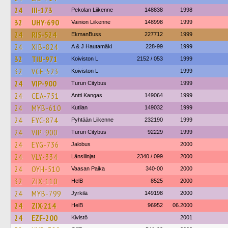
24
III-173
Pekolan Liikenne
148838
1998
32
UHY-690
Vainion Liikenne
148998
1999
24
RIS-524
EkmanBuss
227712
1999
24
XIB-824
A & J Hautamäki
228-99
1999
32
TIU-971
Koiviston L
2152 / 053
1999
32
VCF-523
Koiviston L
1999
24
VIP-900
Turun Citybus
1999
24
CEA-751
Antti Kangas
149064
1999
24
MYB-610
Kutilan
149032
1999
24
EYC-874
Pyhtään Liikenne
232190
1999
24
VIP-900
Turun Citybus
92229
1999
24
EYG-736
Jalobus
2000
24
VLY-334
Länsilinjat
2340 / 099
2000
24
OYH-510
Vaasan Paika
340-00
2000
32
ZIX-110
HelB
8525
2000
24
MYB-799
Jyrkilä
149198
2000
24
ZIX-214
HelB
96952
06.2000
24
EZF-200
Kivistö
2001