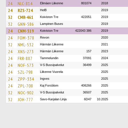
24
NLC-814
Elimäen Liikenne
801074
2018
24
RZS-724
HelB
2019
32
CMR-461
Koiviston Tre
422051
2019
32
GNN-586
Lampinen Buses
2019
24
CNM-519
Koiviston Tre
422043 386
2019
24
FOM-378
Revon
2020
32
NML-532
Härmän Liikenne
2021
24
XNS-273
Härmän Liikenne
157
2023
24
FRR-887
Tammelundin
37091
2024
24
NOF-573
V-S Bussipalvelut
36499
2025
24
SZL-798
Liikenne Vuorela
2025
24
ZPP-334
Ingves
2025
24
ZPL-708
Kaj Forsblom
406266
2025
32
NOC-902
V-S Bussipalvelut
36507
2025
32
JOH-777
Savo-Karjalan Linja
6D47
10.2025