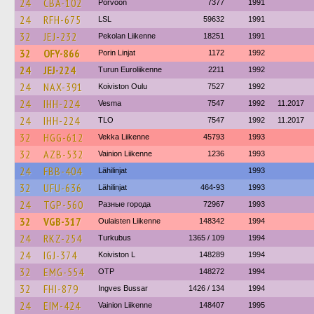
24
CBA-102
Porvoon
7377
1991
24
RFH-675
LSL
59632
1991
32
JEJ-232
Pekolan Liikenne
18251
1991
32
OFY-866
Porin Linjat
1172
1992
24
JEJ-224
Turun Euroliikenne
2211
1992
24
NAX-391
Koiviston Oulu
7527
1992
24
IHH-224
Vesma
7547
1992
11.2017
24
IHH-224
TLO
7547
1992
11.2017
32
HGG-612
Vekka Liikenne
45793
1993
32
AZB-532
Vainion Liikenne
1236
1993
24
FBB-404
Lähilinjat
1993
32
UFU-636
Lähilinjat
464-93
1993
24
TGP-560
Разные города
72967
1993
32
VGB-317
Oulaisten Liikenne
148342
1994
24
RKZ-254
Turkubus
1365 / 109
1994
24
IGJ-374
Koiviston L
148289
1994
32
EMG-554
OTP
148272
1994
32
FHI-879
Ingves Bussar
1426 / 134
1994
24
EIM-424
Vainion Liikenne
148407
1995