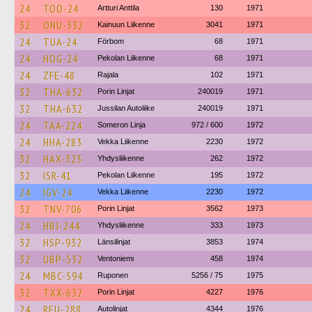
24
TOO-24
Artturi Anttila
130
1971
32
ONU-332
Kainuun Liikenne
3041
1971
24
TUA-24
Förbom
68
1971
24
HOG-24
Pekolan Liikenne
68
1971
24
ZFE-48
Rajala
102
1971
32
THA-632
Porin Linjat
240019
1971
32
THA-632
Jussilan Autoliike
240019
1971
24
TAA-224
Someron Linja
972 / 600
1972
24
HHA-283
Vekka Liikenne
2230
1972
32
HAX-323
Yhdysliikenne
262
1972
32
ISR-41
Pekolan Liikenne
195
1972
24
IGV-24
Vekka Liikenne
2230
1972
32
TNV-706
Porin Linjat
3562
1973
24
HBJ-244
Yhdysliikenne
333
1973
32
HSP-932
Länsilinjat
3853
1974
32
UBP-532
Ventoniemi
458
1974
24
MBC-594
Ruponen
5256 / 75
1975
32
TXX-632
Porin Linjat
4227
1976
24
REU-288
Autolinjat
4344
1976