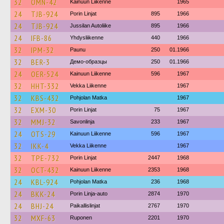
32
OMN-42
Kainuun Liikenne
1965
24
TJB-924
Porin Linjat
895
1966
24
TJB-924
Jussilan Autoliike
895
1966
24
IFB-86
Yhdysliikenne
440
1966
32
IPM-32
Paunu
250
01.1966
32
BER-3
Демо-образцы
250
01.1966
24
OER-524
Kainuun Liikenne
596
1967
32
HHT-332
Vekka Liikenne
1967
32
KBS-432
Pohjolan Matka
1967
32
EXM-30
Porin Linjat
75
1967
32
MMJ-32
Savonlinja
233
1967
24
OTS-29
Kainuun Liikenne
596
1967
32
IKK-4
Vekka Liikenne
1967
32
TPE-732
Porin Linjat
2447
1968
32
OCT-432
Kainuun Liikenne
2353
1968
24
KBL-924
Pohjolan Matka
236
1968
24
BKK-24
Porin Linja-auto
2874
1970
24
BHJ-24
Paikallislinjat
2767
1970
32
MXF-63
Ruponen
2201
1970