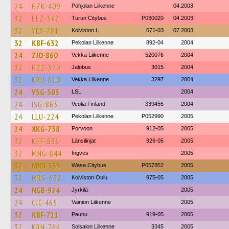
24
HZK-409
Pohjolan Liikenne
04.2003
32
EEZ-547
Turun Citybus
P030020
04.2003
32
YEY-781
Koiviston L
671-03
07.2003
32
KBF-632
Pekolan Liikenne
892-04
2004
24
ZJO-860
Vekka Liikenne
520076
2004
32
HZZ-379
Jalobus
3015
2004
32
KRU-810
Vekka Liikenne
3297
2004
24
VSG-503
LSL
2004
24
ISG-863
Veolia Finland
339455
2004
24
LLU-224
Pekolan Liikenne
P052990
2005
24
XKG-738
Porvoon
912-05
2005
32
KEF-836
Länsilinjat
926-05
2005
32
MNG-844
Ingves
2005
32
MNR-335
Wasa Citybus
P057852
2005
32
MRG-632
Koiviston Oulu
975-05
2005
24
NGB-924
Jyrkilä
2005
24
CJC-465
Vainion Liikenne
2005
32
KBF-711
Paunu
919-05
2005
32
KRN-764
Soisalon Liikenne
3345
2005