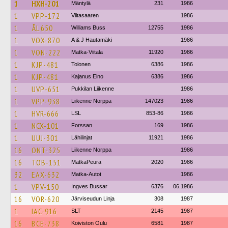
1
HXH-201
Mäntylä
231
1986
1
VPP-172
Viitasaaren
1986
1
ÅL 650
Williams Buss
12755
1986
1
VOX-870
A & J Hautamäki
1986
1
VON-222
Matka-Viitala
11920
1986
1
KJP-481
Tolonen
6386
1986
1
KJP-481
Kajanus Eino
6386
1986
1
UVP-651
Pukkilan Liikenne
1986
1
VPP-938
Liikenne Norppa
147023
1986
1
HVR-666
LSL
853-86
1986
1
NCX-101
Forssan
169
1986
1
UUJ-301
Lähilinjat
11921
1986
16
ONT-325
Liikenne Norppa
1986
16
TOB-151
MatkaPeura
2020
1986
32
EAX-632
Matka-Autot
1986
1
VPV-150
Ingves Bussar
6376
06.1986
16
VOR-620
Järviseudun Linja
308
1987
1
IAC-916
SLT
2145
1987
16
BCE-738
Koiviston Oulu
6581
1987