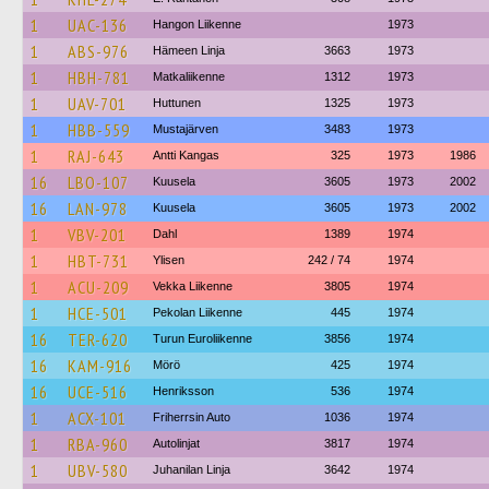
1
UAC-136
Hangon Liikenne
1973
1
ABS-976
Hämeen Linja
3663
1973
1
HBH-781
Matkaliikenne
1312
1973
1
UAV-701
Huttunen
1325
1973
1
HBB-559
Mustajärven
3483
1973
1
RAJ-643
Antti Kangas
325
1973
1986
16
LBO-107
Kuusela
3605
1973
2002
16
LAN-978
Kuusela
3605
1973
2002
1
VBV-201
Dahl
1389
1974
1
HBT-731
Ylisen
242 / 74
1974
1
ACU-209
Vekka Liikenne
3805
1974
1
HCE-501
Pekolan Liikenne
445
1974
16
TER-620
Turun Euroliikenne
3856
1974
16
KAM-916
Mörö
425
1974
16
UCE-516
Henriksson
536
1974
1
ACX-101
Friherrsin Auto
1036
1974
1
RBA-960
Autolinjat
3817
1974
1
UBV-580
Juhanilan Linja
3642
1974