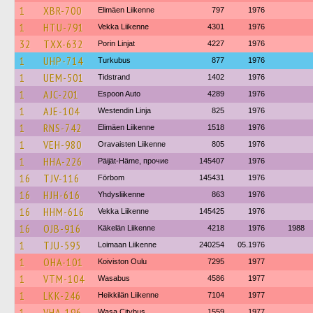
1
XBR-700
Elimäen Liikenne
797
1976
1
HTU-791
Vekka Liikenne
4301
1976
32
TXX-632
Porin Linjat
4227
1976
1
UHP-714
Turkubus
877
1976
1
UEM-501
Tidstrand
1402
1976
1
AJC-201
Espoon Auto
4289
1976
1
AJE-104
Westendin Linja
825
1976
1
RNS-742
Elimäen Liikenne
1518
1976
1
VEH-980
Oravaisten Liikenne
805
1976
1
HHA-226
Päijät-Häme, прочие
145407
1976
16
TJV-116
Förbom
145431
1976
16
HJH-616
Yhdysliikenne
863
1976
16
HHM-616
Vekka Liikenne
145425
1976
16
OJB-916
Käkelän Liikenne
4218
1976
1988
1
TJU-595
Loimaan Liikenne
240254
05.1976
1
OHA-101
Koiviston Oulu
7295
1977
1
VTM-104
Wasabus
4586
1977
1
LKK-246
Heikkilän Liikenne
7104
1977
1
VHA-196
Wasa Citybus
1559
1977