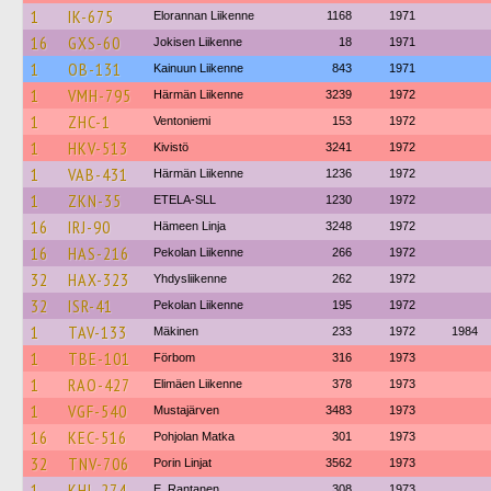
1
IK-675
Elorannan Liikenne
1168
1971
16
GXS-60
Jokisen Liikenne
18
1971
1
OB-131
Kainuun Liikenne
843
1971
1
VMH-795
Härmän Liikenne
3239
1972
1
ZHC-1
Ventoniemi
153
1972
1
HKV-513
Kivistö
3241
1972
1
VAB-431
Härmän Liikenne
1236
1972
1
ZKN-35
ETELA-SLL
1230
1972
16
IRJ-90
Hämeen Linja
3248
1972
16
HAS-216
Pekolan Liikenne
266
1972
32
HAX-323
Yhdysliikenne
262
1972
32
ISR-41
Pekolan Liikenne
195
1972
1
TAV-133
Mäkinen
233
1972
1984
1
TBE-101
Förbom
316
1973
1
RAO-427
Elimäen Liikenne
378
1973
1
VGF-540
Mustajärven
3483
1973
16
KEC-516
Pohjolan Matka
301
1973
32
TNV-706
Porin Linjat
3562
1973
1
KHL-274
E. Rantanen
308
1973