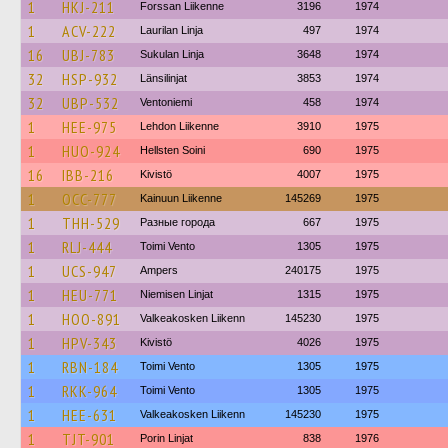
1
HKJ-211
Forssan Liikenne
3196
1974
1
ACV-222
Laurilan Linja
497
1974
16
UBJ-783
Sukulan Linja
3648
1974
32
HSP-932
Länsilinjat
3853
1974
32
UBP-532
Ventoniemi
458
1974
1
HEE-975
Lehdon Liikenne
3910
1975
1
HUO-924
Hellsten Soini
690
1975
16
IBB-216
Kivistö
4007
1975
1
OCC-777
Kainuun Liikenne
145269
1975
1
THH-529
Разные города
667
1975
1
RLJ-444
Toimi Vento
1305
1975
1
UCS-947
Ampers
240175
1975
1
HEU-771
Niemisen Linjat
1315
1975
1
HOO-891
Valkeakosken Liikenn
145230
1975
1
HPV-343
Kivistö
4026
1975
1
RBN-184
Toimi Vento
1305
1975
1
RKK-964
Toimi Vento
1305
1975
1
HEE-631
Valkeakosken Liikenn
145230
1975
1
TJT-901
Porin Linjat
838
1976