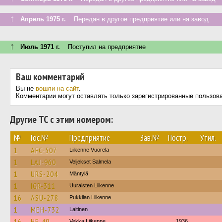
↑
Апрель 1975 г.
Передан в другое предприятие или на завод
↑
Июль 1971 г.
Поступил на предприятие
Ваш комментарий
Вы не
вошли на сайт
.
Комментарии могут оставлять только зарегистрированные пользов
Другие ТС с этим номером:
№
Гос.№
Предприятие
Зав.№
Постр.
Утил.
1
AFC-507
Liikenne Vuorela
1
LAJ-960
Veljekset Salmela
1
URS-204
Mäntylä
1
IGR-311
Uuraisten Liikenne
16
ASU-278
Pukkilan Liikenne
1
MEH-732
Laitinen
16
HF-49
Vekka Liikenne
1936