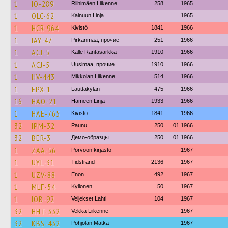
1
IO-289
Riihimäen Liikenne
258
1965
1
OLC-62
Kainuun Linja
1965
1
HCR-964
Kivistö
1841
1966
1
IAY-47
Pirkanmaa, прочие
251
1966
1
ACJ-5
Kalle Rantasärkkä
1910
1966
1
ACJ-5
Uusimaa, прочие
1910
1966
1
HV-443
Mikkolan Liikenne
514
1966
1
EPX-1
Lauttakylän
475
1966
16
HAO-21
Hämeen Linja
1933
1966
1
HAE-765
Kivistö
1841
1966
32
IPM-32
Paunu
250
01.1966
32
BER-3
Демо-образцы
250
01.1966
1
ZAA-56
Porvoon kirjasto
1967
1
UYL-31
Tidstrand
2136
1967
1
UZV-88
Enon
492
1967
1
MLF-54
Kyllonen
50
1967
1
IOB-92
Veljekset Lahti
104
1967
32
HHT-332
Vekka Liikenne
1967
32
KBS-432
Pohjolan Matka
1967