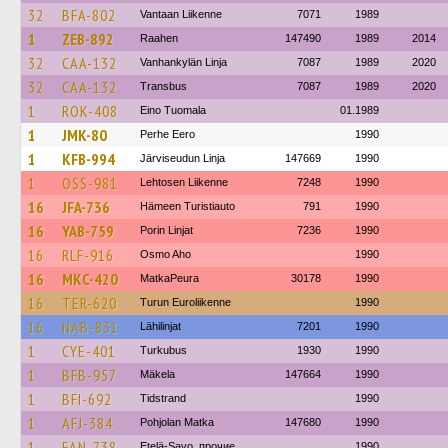
32
BFA-802
Vantaan Liikenne
7071
1989
1
ZEB-892
Raahen
147490
1989
2014
32
CAA-132
Vanhankylän Linja
7087
1989
2020
32
CAA-132
Transbus
7087
1989
2020
1
ROK-408
Eino Tuomala
01.1989
1
JMK-80
Perhe Eero
1990
1
KFB-994
Järviseudun Linja
147669
1990
1
OSS-981
Lehtosen Liikenne
7248
1990
16
JFA-736
Hämeen Turistiauto
791
1990
16
YAB-759
Porin Linjat
7236
1990
16
RLF-916
Osmo Aho
1990
16
MKC-420
MatkaPeura
30178
1990
16
TER-620
Turun Euroliikenne
1990
16
NAB-831
Lähilinjat
7201
1990
1
CYE-401
Turkubus
1930
1990
1
BFB-957
Mäkela
147664
1990
1
BFI-692
Tidstrand
1990
1
AFJ-384
Pohjolan Matka
147680
1990
1
FAN-738
Etelä-Savo, прочие
1990