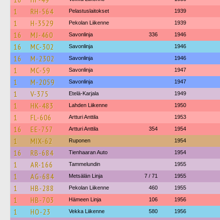
1
RH-564
Pelastuslaitokset
1939
1
H-3529
Pekolan Liikenne
1939
16
MJ-460
Savonlinja
336
1946
16
MC-302
Savonlinja
1946
16
M-2302
Savonlinja
1946
1
MC-59
Savonlinja
1947
1
M-2059
Savonlinja
1947
1
V-375
Etelä-Karjala
1949
1
HK-483
Lahden Liikenne
1950
1
FL-606
Artturi Anttila
1953
16
EE-757
Artturi Anttila
354
1954
1
MIX-62
Ruponen
1954
16
RB-684
Tienhaaran Auto
1954
1
AR-166
Tammelundin
1955
1
AG-684
Metsälän Linja
7 / 71
1955
1
HB-288
Pekolan Liikenne
460
1955
1
HB-703
Hämeen Linja
106
1956
1
HO-23
Vekka Liikenne
580
1956