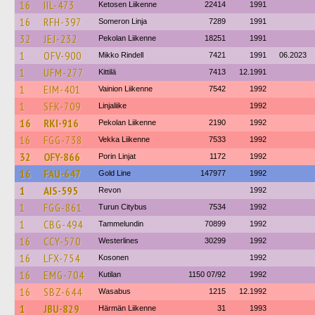
16
IIL-473
Ketosen Liikenne
22414
1991
16
RFH-397
Someron Linja
7289
1991
32
JEJ-232
Pekolan Liikenne
18251
1991
1
OFV-900
Mikko Rindell
7421
1991
06.2023
1
UFM-277
Kittilä
7413
12.1991
1
EIM-401
Vainion Liikenne
7542
1992
1
SFK-709
Linjaliike
1992
16
RKI-916
Pekolan Liikenne
2190
1992
16
FGG-738
Vekka Liikenne
7533
1992
32
OFY-866
Porin Linjat
1172
1992
16
FAU-647
Gold Line
147977
1992
1
AIS-595
Revon
1992
1
FGG-861
Turun Citybus
7534
1992
1
CBG-494
Tammelundin
70899
1992
16
CCY-570
Westerlines
30299
1992
16
LFX-754
Kosonen
1992
16
EMG-704
Kutilan
1150 07/92
1992
16
SBZ-644
Wasabus
1215
12.1992
1
JBU-829
Härmän Liikenne
31
1993