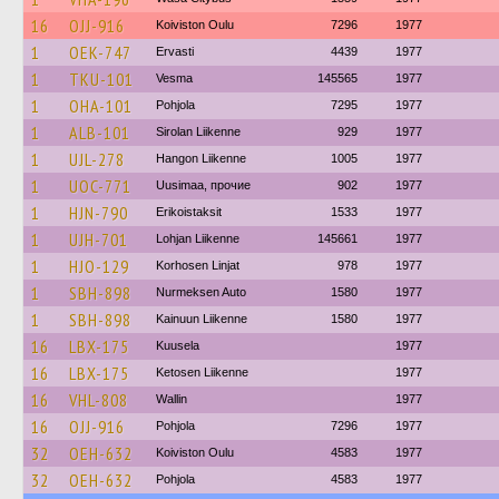
16
OJJ-916
Koiviston Oulu
7296
1977
1
OEK-747
Ervasti
4439
1977
1
TKU-101
Vesma
145565
1977
1
OHA-101
Pohjola
7295
1977
1
ALB-101
Sirolan Liikenne
929
1977
1
UJL-278
Hangon Liikenne
1005
1977
1
UOC-771
Uusimaa, прочие
902
1977
1
HJN-790
Erikoistaksit
1533
1977
1
UJH-701
Lohjan Liikenne
145661
1977
1
HJO-129
Korhosen Linjat
978
1977
1
SBH-898
Nurmeksen Auto
1580
1977
1
SBH-898
Kainuun Liikenne
1580
1977
16
LBX-175
Kuusela
1977
16
LBX-175
Ketosen Liikenne
1977
16
VHL-808
Wallin
1977
16
OJJ-916
Pohjola
7296
1977
32
OEH-632
Koiviston Oulu
4583
1977
32
OEH-632
Pohjola
4583
1977