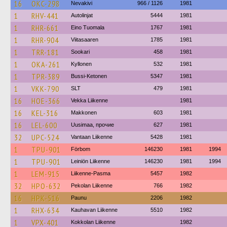
16
OKC-298
Nevakivi
966 / 1126
1981
1
RHV-441
Autolinjat
5444
1981
1
RHR-661
Eino Tuomala
1767
1981
1
RHR-904
Viitasaaren
1785
1981
1
TRR-181
Sookari
458
1981
1
OKA-261
Kyllonen
532
1981
1
TPR-389
Bussi-Ketonen
5347
1981
1
VKK-790
SLT
479
1981
16
HOE-366
Vekka Liikenne
1981
16
KEL-316
Makkonen
603
1981
16
LEL-600
Uusimaa, прочие
627
1981
32
UPC-524
Vantaan Liikenne
5428
1981
1
TPU-901
Förbom
146230
1981
1994
1
TPU-901
Leiniön Liikenne
146230
1981
1994
1
LEM-915
Liikenne-Pasma
5457
1982
32
HPO-632
Pekolan Liikenne
766
1982
16
HPK-516
Paunu
2206
1982
1
RHX-634
Kauhavan Liikenne
5510
1982
1
VPX-401
Kokkolan Liikenne
1982