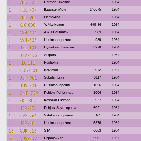
1
VNS-222
Härmän Liikenne
1984
1
TUL-707
Ikaalisten Auto
146675
1984
1
VNU-901
Osmo Aho
1984
1
KJC-800
Y. Makkonen
698-84
1984
1
AVN-303
A & J Hautamäki
989
1984
1
AVN-303
Uusimaa, прочие
989
1984
1
USE-191
Hyvinkään Liikenne
5979
1984
1
UTA-356
Ampers
1984
1
RLC-111
Puolakka
1984
1
TOB-101
Koiviston L
942
1984
1
USH-901
Sukulan Linja
6117
1984
1
UUV-801
Uusimaa, прочие
1056
1984
1
OMP-759
Pohjois-Pohjanmaa
1004
1984
1
RKL-807
Kossilan Liikenne
937
1984
1
USP-831
Pohjois-Savo, прочие
6021
1984
1
TVX-761
Satakunta, прочие
101
1984
1
URP-401
Uusimaa, прочие
5876
1984
16
AUR-816
STA
6063
1984
32
AUS-432
Espoon Auto
6091
1984