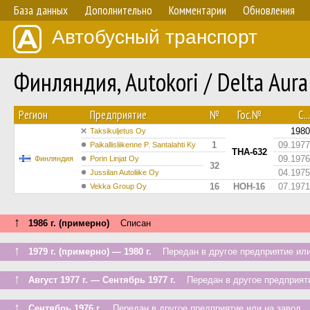
База данных
Дополнительно
Комментарии
Обновления
Автобусный транспорт
Финляндия, Autokori / Delta Au
Регион
Предприятие
№
Гос.№
С...
1980
Taksikuljetus Oy
1
09.1977
Paikallisliikenne P. Santalahti Ky
THA-632
09.1976
Финляндия
Porin Linjat Oy
32
04.1975
Jussilan Autoliike Oy
16
HOH-16
07.1971
Vekka Group Oy
↑
1986 г. (примерно)
Списан
↑
1979 г. (примерно) — 1980 г.
Передан в другое предприятие или
↑
Август 1977 г. — Сентябрь 1977 г.
Передан в другое предприяти
↑
Сентябрь 1976 г.
Передан в другое предприятие или на завод