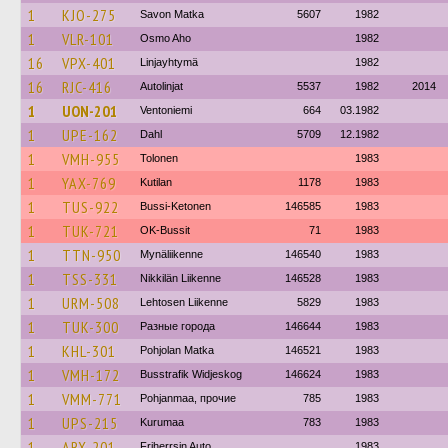
1
KJO-275
Savon Matka
5607
1982
1
VLR-101
Osmo Aho
1982
16
VPX-401
Linjayhtymä
1982
16
RJC-416
Autolinjat
5537
1982
2014
1
UON-201
Ventoniemi
664
03.1982
1
UPE-162
Dahl
5709
12.1982
1
VMH-955
Tolonen
1983
1
YAX-769
Kutilan
1178
1983
1
TUS-922
Bussi-Ketonen
146585
1983
1
TUK-721
OK-Bussit
71
1983
1
TTN-950
Mynäliikenne
146540
1983
1
TSS-331
Nikkilän Liikenne
146528
1983
1
URM-508
Lehtosen Liikenne
5829
1983
1
TUK-300
Разные города
146644
1983
1
KHL-301
Pohjolan Matka
146521
1983
1
VMH-172
Busstrafik Widjeskog
146624
1983
1
VMM-771
Pohjanmaa, прочие
785
1983
1
UPS-215
Kurumaa
783
1983
1
ARX-201
Friherrsin Auto
1983