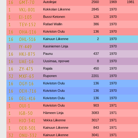
16
GMT-70
Autolinjat
2560
1969
1981
1
VKL-801
Kokkolan Liikenne
2845
1970
1
EI-103
Bussi-Ketonen
126
1970
1
TEV-152
Rafael Wallin
386
1970
16
OHA-116
Koiviston Oulu
136
1970
16
OHL-516
Kainuun Liikenne
2
1970
1
IY-449
Kasiniemen Linja
1970
16
HKJ-875
Paunu
437
1970
16
UAE-16
Uusimaa, прочие
8
1970
16
ZY-475
Rajala
450
1970
32
MXF-63
Ruponen
2201
1970
16
OGY-16
Koiviston Oulu
136
1970
16
OEH-716
Koiviston Oulu
136
1970
16
OEL-416
Koiviston Oulu
136
1970
1
OUI-1
Koiviston Oulu
903
1971
1
IGB-50
Hämeen Linja
3083
1971
1
HJO-341
Vekka Liikenne
3017
1971
1
OER-501
Kainuun Liikenne
843
1971
32
ONU-332
Kainuun Liikenne
3041
1971