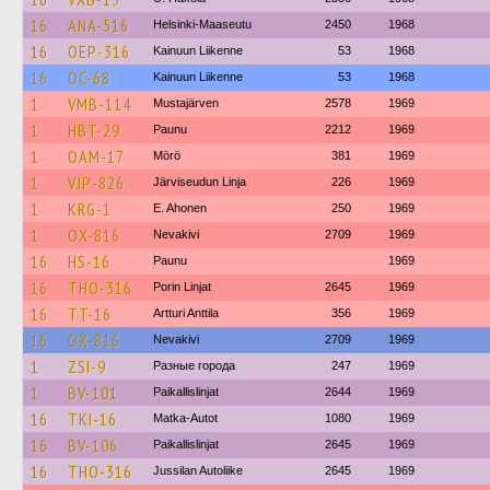
16
ANA-516
Helsinki-Maaseutu
2450
1968
16
OEP-316
Kainuun Liikenne
53
1968
16
OC-68
Kainuun Liikenne
53
1968
1
VMB-114
Mustajärven
2578
1969
1
HBT-29
Paunu
2212
1969
1
OAM-17
Mörö
381
1969
1
VJP-826
Järviseudun Linja
226
1969
1
KRG-1
E. Ahonen
250
1969
1
OX-816
Nevakivi
2709
1969
16
HS-16
Paunu
1969
16
THO-316
Porin Linjat
2645
1969
16
TT-16
Artturi Anttila
356
1969
16
OX-816
Nevakivi
2709
1969
1
ZSI-9
Разные города
247
1969
1
BV-101
Paikallislinjat
2644
1969
16
TKI-16
Matka-Autot
1080
1969
16
BV-106
Paikallislinjat
2645
1969
16
THO-316
Jussilan Autoliike
2645
1969