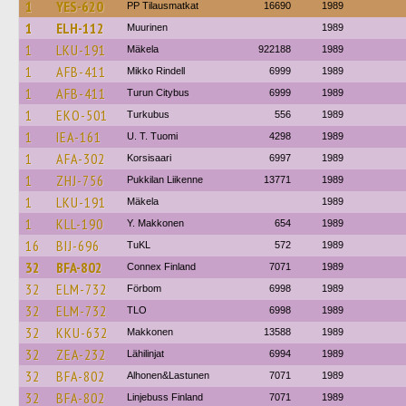
1
YES-620
PP Tilausmatkat
16690
1989
1
ELH-112
Muurinen
1989
1
LKU-191
Mäkela
922188
1989
1
AFB-411
Mikko Rindell
6999
1989
1
AFB-411
Turun Citybus
6999
1989
1
EKO-501
Turkubus
556
1989
1
IEA-161
U. T. Tuomi
4298
1989
1
AFA-302
Korsisaari
6997
1989
1
ZHJ-756
Pukkilan Liikenne
13771
1989
1
LKU-191
Mäkela
1989
1
KLL-190
Y. Makkonen
654
1989
16
BIJ-696
TuKL
572
1989
32
BFA-802
Connex Finland
7071
1989
32
ELM-732
Förbom
6998
1989
32
ELM-732
TLO
6998
1989
32
KKU-632
Makkonen
13588
1989
32
ZEA-232
Lähilinjat
6994
1989
32
BFA-802
Alhonen&Lastunen
7071
1989
32
BFA-802
Linjebuss Finland
7071
1989