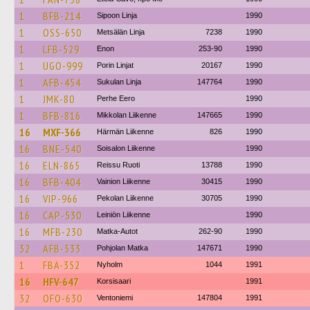
1
BFB-214
Sipoon Linja
1990
1
OSS-650
Metsälän Linja
7238
1990
1
LFB-529
Enon
253-90
1990
1
UGO-999
Porin Linjat
20167
1990
1
AFB-454
Sukulan Linja
147764
1990
1
JMK-80
Perhe Eero
1990
1
BFB-816
Mikkolan Liikenne
147665
1990
16
MXF-366
Härmän Liikenne
826
1990
16
BNE-540
Soisalon Liikenne
1990
16
ELN-865
Reissu Ruoti
13788
1990
16
BFB-404
Vainion Liikenne
30415
1990
16
VIP-966
Pekolan Liikenne
30705
1990
16
CAP-530
Leiniön Liikenne
1990
16
MFB-230
Matka-Autot
262-90
1990
32
AFB-533
Pohjolan Matka
147671
1990
1
FBA-352
Nyholm
1044
1991
16
HFV-647
Korsisaari
1991
32
OFO-630
Ventoniemi
147804
1991