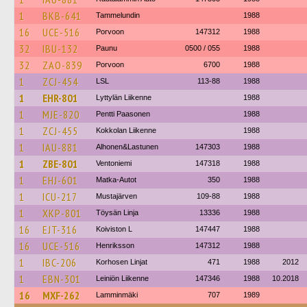
1
BKB-641
Tammelundin
1988
16
UCE-516
Porvoon
147312
1988
32
IBU-132
Paunu
0500 / 055
1988
32
ZAO-839
Porvoon
6700
1988
1
ZCJ-454
LSL
113-88
1988
1
EHR-801
Lyttylän Liikenne
1988
1
MJE-820
Pentti Paasonen
1988
1
ZCJ-455
Kokkolan Liikenne
1988
1
IAU-881
Alhonen&Lastunen
147303
1988
1
ZBE-801
Ventoniemi
147318
1988
1
EHJ-601
Matka-Autot
350
1988
1
ICU-217
Mustajärven
109-88
1988
1
XKP-801
Töysän Linja
13336
1988
16
EJT-316
Koiviston L
147447
1988
16
UCE-516
Henriksson
147312
1988
1
IBC-206
Korhosen Linjat
471
1988
2012
1
EBN-301
Leiniön Liikenne
147346
1988
10.2018
16
MXF-262
Lamminmäki
707
1989