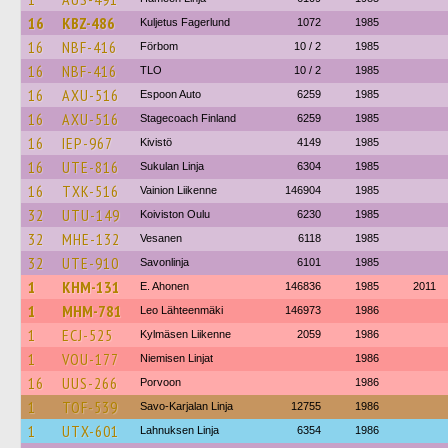
16
KBZ-486
Kuljetus Fagerlund
1072
1985
16
NBF-416
Förbom
10 / 2
1985
16
NBF-416
TLO
10 / 2
1985
16
AXU-516
Espoon Auto
6259
1985
16
AXU-516
Stagecoach Finland
6259
1985
16
IEP-967
Kivistö
4149
1985
16
UTE-816
Sukulan Linja
6304
1985
16
TXK-516
Vainion Liikenne
146904
1985
32
UTU-149
Koiviston Oulu
6230
1985
32
MHE-132
Vesanen
6118
1985
32
UTE-910
Savonlinja
6101
1985
1
KHM-131
E. Ahonen
146836
1985
2011
1
MHM-781
Leo Lähteenmäki
146973
1986
1
ECJ-525
Kylmäsen Liikenne
2059
1986
1
VOU-177
Niemisen Linjat
1986
16
UUS-266
Porvoon
1986
1
TOF-539
Savo-Karjalan Linja
12755
1986
1
UTX-601
Lahnuksen Linja
6354
1986