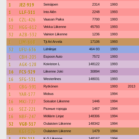
1
JEZ-919
Seinäjoen
2314
1993
1
LLF-311
Into Alén
2248
1993
16
CZL-426
Vaasan Paika
7700
1993
32
HGG-612
Vekka Liikenne
45793
1993
32
AZB-532
Vainion Liikenne
1236
1993
1
LIM-668
Tjt Ari Arvela
17106
1993
32
UFU-636
Lähilinjat
464-93
1993
1
CBH-205
Espoon Auto
7572
1993
1
AGK-128
Koiviston L
148122
1993
16
FCS-529
Liikenne Joki
30894
1993
16
SFG-531
Westerlines
148031
1993
1
CBG-591
Rytkönen
1993
2013
1
YAR-177
Mobus
1994
16
MKI-727
Soisalon Liikenne
1446
1994
16
SEZ-221
Разные города
1467
1994
16
NBF-247
Möllärin Linjat
148306
1994
32
VGB-317
Oulaisten Liikenne
148342
1994
1
KGJ-126
Oulaisten Liikenne
1479
1994
1
SFV-211
K-S Liikenne
148167
1994