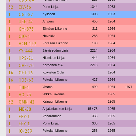
32
EIV-36
Porin Linjat
1344
1963
1
OGL-82
Kyllonen
1308
1963
1
UEE-47
Ampers
455
1964
1
GM-875
Elimäen Liikenne
211
1964
1
OIO-1
Nevakivi
288
1964
1
HCM-132
Forssan Liikenne
190
1964
1
YY-444
Järviseudun Linja
2214
1964
1
HPS-21
Niemisen Linjat
444
1964
1
OHS-70
Korhonen Y A
2218
1964
16
OFT-16
Koiviston Oulu
1964
16
HOS-63
Pekolan Liikenne
427
1964
1
TIR-1
Vesma
499
1964
1977
1
HO-23
Vekka Liikenne
1965
32
OMN-42
Kainuun Liikenne
1965
1
MB-50
Anjalankosken Linja
15 / 73
1965
1
EEY-1
Vähärauman
335
1965
1
EEY-1
Porin Linjat
335
1965
1
IO-289
Pekolan Liikenne
258
1965