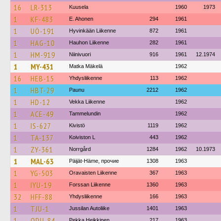
16
LR-313
Kuusela
1960
1973
1
KF-483
E. Ahonen
294
1961
1
UÖ-191
Hyvinkään Liikenne
872
1961
1
HAG-10
Hauhon Liikenne
282
1961
1
HM-919
Niinivuori
916
1961
12.1974
1
MY-431
Matka Mäkelä
1962
16
HEB-15
Yhdysliikenne
113
1962
1
HBT-29
Paunu
2212
1962
1
HD-12
Vekka Liikenne
1962
1
ACE-49
Tammelundin
1962
1
IS-627
Kivistö
1119
1962
1
TA-137
Koiviston L
443
1962
1
ZY-361
Norrgård
1284
1962
10.1973
1
MAL-63
Päijät-Häme, прочие
1308
1963
1
YG-503
Oravaisten Liikenne
367
1963
1
IYU-19
Forssan Liikenne
1360
1963
32
HFF-88
Yhdysliikenne
166
1963
1
TJU-1
Jussilan Autoliike
1401
1963
1
ODU-84
Pekka Heikkinen
217
1963