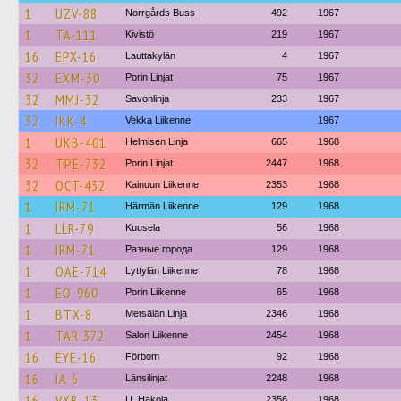
1
UZV-88
Norrgårds Buss
492
1967
1
TA-111
Kivistö
219
1967
16
EPX-16
Lauttakylän
4
1967
32
EXM-30
Porin Linjat
75
1967
32
MMJ-32
Savonlinja
233
1967
32
IKK-4
Vekka Liikenne
1967
1
UKB-401
Helmisen Linja
665
1968
32
TPE-732
Porin Linjat
2447
1968
32
OCT-432
Kainuun Liikenne
2353
1968
1
IRM-71
Härmän Liikenne
129
1968
1
LLR-79
Kuusela
56
1968
1
IRM-71
Разные города
129
1968
1
OAE-714
Lyttylän Liikenne
78
1968
1
EO-960
Porin Liikenne
65
1968
1
BTX-8
Metsälän Linja
2346
1968
1
TAR-372
Salon Liikenne
2454
1968
16
EYE-16
Förbom
92
1968
16
IA-6
Länsilinjat
2248
1968
16
VXB-13
U. Hakola
2356
1968