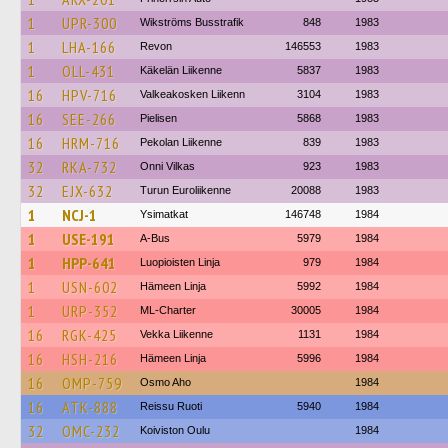
1
UPR-300
Wikströms Busstrafik
848
1983
1
LHA-166
Revon
146553
1983
1
OLL-431
Käkelän Liikenne
5837
1983
16
HPV-716
Valkeakosken Liikenn
3104
1983
16
SEE-266
Pielisen
5868
1983
16
HRM-716
Pekolan Liikenne
839
1983
32
RKA-732
Onni Vilkas
923
1983
32
EJX-632
Turun Euroliikenne
20088
1983
1
NCJ-1
Ysimatkat
146748
1984
1
USE-191
A-Bus
5979
1984
1
HPP-641
Luopioisten Linja
979
1984
1
USN-602
Hämeen Linja
5992
1984
1
URP-352
ML-Charter
30005
1984
16
RGK-425
Vekka Liikenne
1131
1984
16
HSH-216
Hämeen Linja
5996
1984
16
OMP-759
Osmo Aho
1984
16
ATK-888
Reissu Ruoti
5940
1984
32
OMC-232
Koiviston Oulu
1984