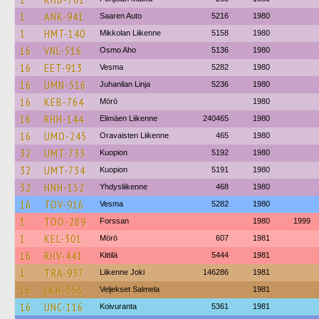
1
ANK-941
Saaren Auto
5216
1980
1
HMT-140
Mikkolan Liikenne
5158
1980
16
VNL-516
Osmo Aho
5136
1980
16
EET-913
Vesma
5282
1980
16
UMN-516
Juhanilan Linja
5236
1980
16
KEB-764
Mörö
1980
16
RHH-144
Elimäen Liikenne
240465
1980
16
UMO-245
Oravaisten Liikenne
465
1980
32
UMT-733
Kuopion
5192
1980
32
UMT-734
Kuopion
5191
1980
32
HNH-152
Yhdysliikenne
468
1980
16
TOV-916
Vesma
5282
1980
1
TOO-289
Forssan
1980
1999
1
KEL-301
Mörö
607
1981
16
RHV-441
Kittilä
5444
1981
1
TRA-937
Liikenne Joki
146286
1981
16
LKH-356
Veljekset Salmela
1981
16
UNC-116
Koivuranta
5361
1981