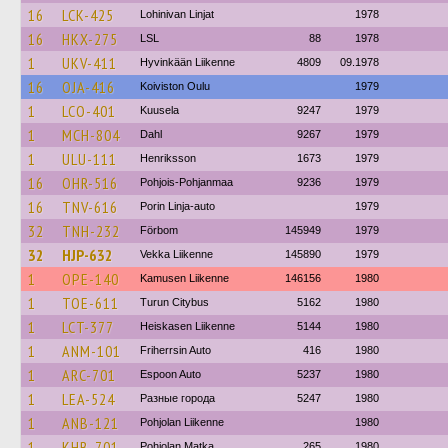
16
LCK-425
Lohinivan Linjat
1978
16
HKX-275
LSL
88
1978
1
UKV-411
Hyvinkään Liikenne
4809
09.1978
16
OJA-416
Koiviston Oulu
1979
1
LCO-401
Kuusela
9247
1979
1
MCH-804
Dahl
9267
1979
1
ULU-111
Henriksson
1673
1979
16
OHR-516
Pohjois-Pohjanmaa
9236
1979
16
TNV-616
Porin Linja-auto
1979
32
TNH-232
Förbom
145949
1979
32
HJP-632
Vekka Liikenne
145890
1979
1
OPE-140
Kamusen Liikenne
146156
1980
1
TOE-611
Turun Citybus
5162
1980
1
LCT-377
Heiskasen Liikenne
5144
1980
1
ANM-101
Friherrsin Auto
416
1980
1
ARC-701
Espoon Auto
5237
1980
1
LEA-524
Разные города
5247
1980
1
ANB-121
Pohjolan Liikenne
1980
1
KHB-701
Pohjolan Matka
265
1980