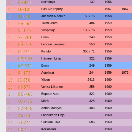
16
IB-444
Kolmilinjat
132
1956
1
LG-101
Разные города
1957
1967
1
TD-60
Jussilan Autoliike
59 / 76
1958
1
GAL-63
Toimi Vento
484
1959
1
VLU-77
Ykspetäjä
139 / 76
1959
1
SE-201
Enon
249
1959
1
HÄ-755
Lehdon Liikenne
558
1959
1
IR-161
Kivistö
306 / 71
1959
1
HPP-36
Hämeen Linja
321
1959
1
KY-838
Enon
249
1959
1
RI-175
Autolinjat
244
1959
1973
16
IC-550
Ylisen
2413
1960
16
IH-577
Vekka Liikenne
258
1960
1
BÖ-465
Espoon Auto
822
1960
1
OZ-475
Mörö
328
1960
1
HZ-406
Anton Mäntylä
2403
1960
1
AU-20
Lahnuksen Linja
1960
16
ZI-243
Sukulan Linja
686
1960
16
UX-16
Korsisaari
1960