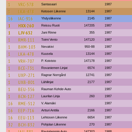
1
VRC-578
Santasaari
1987
1
LKA-478
Ketosen Liikenne
13144
1987
16
IAC-916
Yhdysliikenne
2145
1987
1
HXX-260
Reissu Ruoti
147205
1987
1
LJV-632
Jani Rinne
355
1987
1
RMR-111
Toimi Vento
147120
1987
1
BHM-103
Nevakivi
950-88
1987
1
LKA-478
Kuusela
13144
1987
1
VRH-707
P. Koivisto
147178
1987
1
BCE-731
Rovaniemen Linjat
6574
1987
1
UXP-271
Ragnar Norrgård
12741
1987
1
UXB-801
Lähilinjat
2177
1987
1
BEU-356
Rauman Kohde-Auto
1987
1
BCN-127
Laurilan Linja
260
1987
16
RME-512
V. Alamäki
1987
16
EEP-716
Artturi Anttila
2166
1987
16
EEU-113
Lehtosen Liikenne
6654
1987
32
BCH-832
Pohjolan Liikenne
270
1987
1
IAU-881
Rautalammin Auto
147303
1988