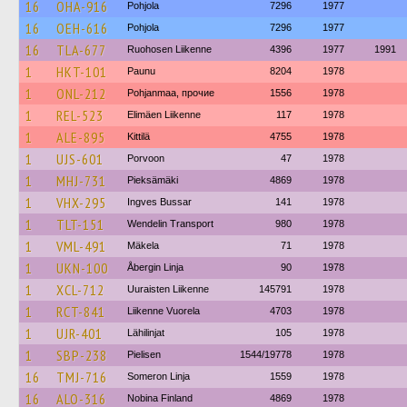
16
OHA-916
Pohjola
7296
1977
16
OEH-616
Pohjola
7296
1977
16
TLA-677
Ruohosen Liikenne
4396
1977
1991
1
HKT-101
Paunu
8204
1978
1
ONL-212
Pohjanmaa, прочие
1556
1978
1
REL-523
Elimäen Liikenne
117
1978
1
ALE-895
Kittilä
4755
1978
1
UJS-601
Porvoon
47
1978
1
MHJ-731
Pieksämäki
4869
1978
1
VHX-295
Ingves Bussar
141
1978
1
TLT-151
Wendelin Transport
980
1978
1
VML-491
Mäkela
71
1978
1
UKN-100
Åbergin Linja
90
1978
1
XCL-712
Uuraisten Liikenne
145791
1978
1
RCT-841
Liikenne Vuorela
4703
1978
1
UJR-401
Lähilinjat
105
1978
1
SBP-238
Pielisen
1544/19778
1978
16
TMJ-716
Someron Linja
1559
1978
16
ALO-316
Nobina Finland
4869
1978