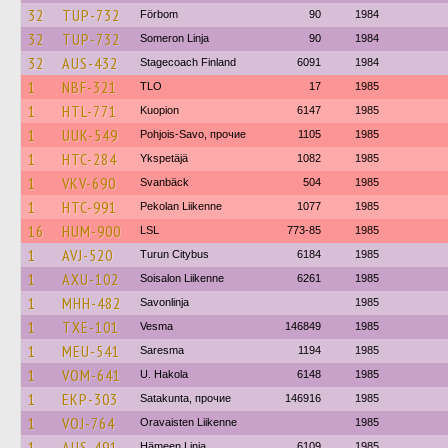
32
TUP-732
Förbom
90
1984
32
TUP-732
Someron Linja
90
1984
32
AUS-432
Stagecoach Finland
6091
1984
1
NBF-321
TLO
17
1985
1
HTL-771
Kuopion
6147
1985
1
UUK-549
Pohjois-Savo, прочие
1105
1985
1
HTC-284
Ykspetäjä
1082
1985
1
VKV-690
Svanbäck
504
1985
1
HTC-991
Pekolan Liikenne
1077
1985
16
HUM-900
LSL
773-85
1985
1
AVJ-520
Turun Citybus
6184
1985
1
AXU-102
Soisalon Liikenne
6261
1985
1
MHH-482
Savonlinja
1985
1
TXE-101
Vesma
146849
1985
1
MEU-541
Saresma
1194
1985
1
VOM-641
U. Hakola
6148
1985
1
EKP-303
Satakunta, прочие
146916
1985
1
VOJ-764
Oravaisten Liikenne
1985
1
AUS-491
Hämeen Linja
6109
1985