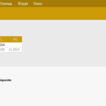
Помощь
Форум
Поиск
С...
По...
014
008
11.2014
depuisto