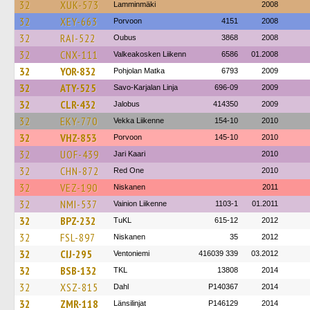
32
XUK-573
Lamminmäki
2008
32
XEY-663
Porvoon
4151
2008
32
RAI-522
Oubus
3868
2008
32
CNX-111
Valkeakosken Liikenn
6586
01.2008
32
YOR-832
Pohjolan Matka
6793
2009
32
ATY-525
Savo-Karjalan Linja
696-09
2009
32
CLR-432
Jalobus
414350
2009
32
EKY-770
Vekka Liikenne
154-10
2010
32
VHZ-853
Porvoon
145-10
2010
32
UOF-439
Jari Kaari
2010
32
CHN-872
Red One
2010
32
VEZ-190
Niskanen
2011
32
NMI-537
Vainion Liikenne
1103-1
01.2011
32
BPZ-232
TuKL
615-12
2012
32
FSL-897
Niskanen
35
2012
32
CIJ-295
Ventoniemi
416039 339
03.2012
32
BSB-132
TKL
13808
2014
32
XSZ-815
Dahl
P140367
2014
32
ZMR-118
Länsilinjat
P146129
2014