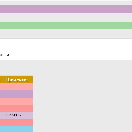
атели.
.
Примечание
FINNBUS