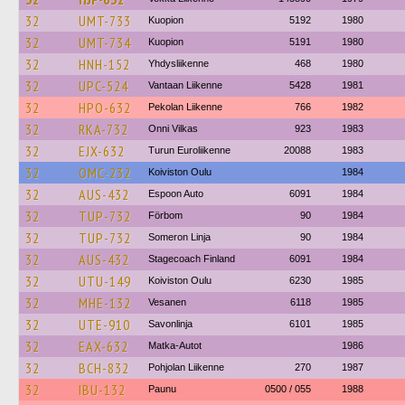
32
UMT-733
Kuopion
5192
1980
32
UMT-734
Kuopion
5191
1980
32
HNH-152
Yhdysliikenne
468
1980
32
UPC-524
Vantaan Liikenne
5428
1981
32
HPO-632
Pekolan Liikenne
766
1982
32
RKA-732
Onni Vilkas
923
1983
32
EJX-632
Turun Euroliikenne
20088
1983
32
OMC-232
Koiviston Oulu
1984
32
AUS-432
Espoon Auto
6091
1984
32
TUP-732
Förbom
90
1984
32
TUP-732
Someron Linja
90
1984
32
AUS-432
Stagecoach Finland
6091
1984
32
UTU-149
Koiviston Oulu
6230
1985
32
MHE-132
Vesanen
6118
1985
32
UTE-910
Savonlinja
6101
1985
32
EAX-632
Matka-Autot
1986
32
BCH-832
Pohjolan Liikenne
270
1987
32
IBU-132
Paunu
0500 / 055
1988