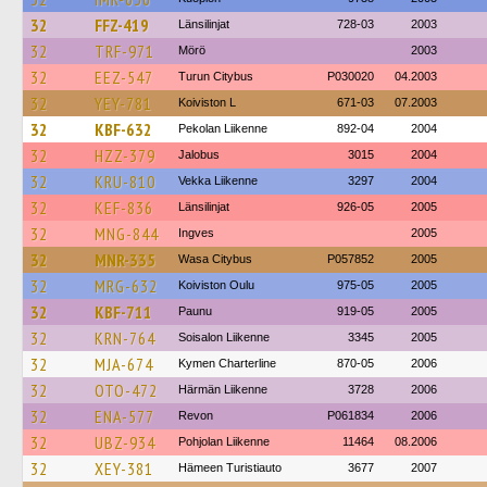
32
FFZ-419
Länsilinjat
728-03
2003
32
TRF-971
Mörö
2003
32
EEZ-547
Turun Citybus
P030020
04.2003
32
YEY-781
Koiviston L
671-03
07.2003
32
KBF-632
Pekolan Liikenne
892-04
2004
32
HZZ-379
Jalobus
3015
2004
32
KRU-810
Vekka Liikenne
3297
2004
32
KEF-836
Länsilinjat
926-05
2005
32
MNG-844
Ingves
2005
32
MNR-335
Wasa Citybus
P057852
2005
32
MRG-632
Koiviston Oulu
975-05
2005
32
KBF-711
Paunu
919-05
2005
32
KRN-764
Soisalon Liikenne
3345
2005
32
MJA-674
Kymen Charterline
870-05
2006
32
OTO-472
Härmän Liikenne
3728
2006
32
ENA-577
Revon
P061834
2006
32
UBZ-934
Pohjolan Liikenne
11464
08.2006
32
XEY-381
Hämeen Turistiauto
3677
2007