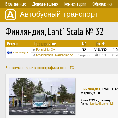
База данных
Дополнительно
Комментарии
Обновления
Автобусный транспорт
Финляндия, Lahti Scala № 32
Регион
Предприятие
№
Гос.№
Porin Linjat Oy
32
YIU-332
11.2
Финляндия
Stadsbussen i Mariehamn Ab
Sigrun
ÅLL 51
01.2
Все комментарии к фотографиям этого ТС
Финляндия
,
Pori
,
Tie
Маршрут
10
7 мая 2021 г., пятница
Автор:
joukkoliikenne_8.6
301