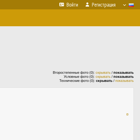
Войти
Регистрация
Второстепенные фото (0):
скрывать
/
показывать
Условные фото (0):
скрывать
/
показывать
Технические фото (0):
скрывать
/
показывать
¤