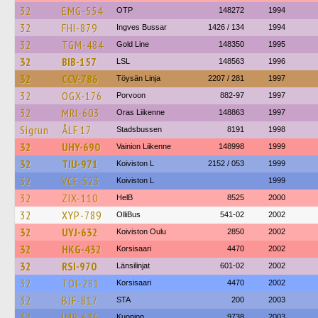
32
EMG-554
OTP
148272
1994
32
FHI-879
Ingves Bussar
1426 / 134
1994
32
TGM-484
Gold Line
148350
1995
32
BIB-157
LSL
148563
1996
32
CCV-786
Töysän Linja
2207 / 281
1997
32
OGX-176
Porvoon
882-97
1997
32
MRI-603
Oras Liikenne
148863
1997
Sigrun
ÅLF 17
Stadsbussen
8191
1998
32
UHY-690
Vainion Liikenne
148998
1999
32
TIU-971
Koiviston L
2152 / 053
1999
32
VCF-523
Koiviston L
1999
32
ZIX-110
HelB
8525
2000
32
XYP-789
OlliBus
541-02
2002
32
UYJ-632
Koiviston Oulu
2850
2002
32
HKG-432
Korsisaari
4470
2002
32
RSI-970
Länsilinjat
601-02
2002
32
TOI-281
Korsisaari
4470
2002
32
BJF-817
STA
200
2003
32
IMR-636
Kuopion
9738
2003