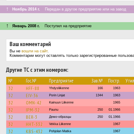
↑
Ноябрь 2014 г.
Передан в другое предприятие или на завод
↑
Январь 2008 г.
Поступил на предприятие
Ваш комментарий
Вы не
вошли на сайт
.
Комментарии могут оставлять только зарегистрированные пользов
Другие ТС с этим номером:
№
Гос.№
Предприятие
Зав.№
Постр.
Утил
32
HFF-88
Yhdysliikenne
166
1963
32
EIV-36
Porin Linjat
1344
1963
32
OMN-42
Kainuun Liikenne
1965
32
IPM-32
Paunu
250
01.1966
32
BER-3
Демо-образцы
250
01.1966
32
HHT-332
Vekka Liikenne
1967
32
KBS-432
Pohjolan Matka
1967