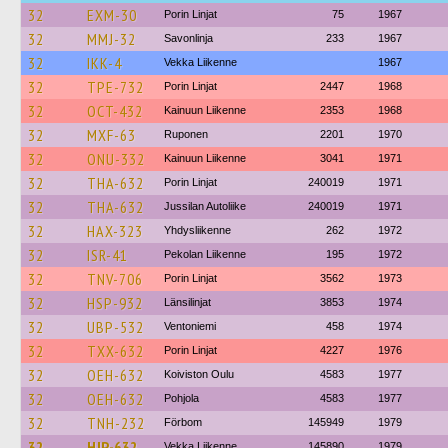
32
EXM-30
Porin Linjat
75
1967
32
MMJ-32
Savonlinja
233
1967
32
IKK-4
Vekka Liikenne
1967
32
TPE-732
Porin Linjat
2447
1968
32
OCT-432
Kainuun Liikenne
2353
1968
32
MXF-63
Ruponen
2201
1970
32
ONU-332
Kainuun Liikenne
3041
1971
32
THA-632
Porin Linjat
240019
1971
32
THA-632
Jussilan Autoliike
240019
1971
32
HAX-323
Yhdysliikenne
262
1972
32
ISR-41
Pekolan Liikenne
195
1972
32
TNV-706
Porin Linjat
3562
1973
32
HSP-932
Länsilinjat
3853
1974
32
UBP-532
Ventoniemi
458
1974
32
TXX-632
Porin Linjat
4227
1976
32
OEH-632
Koiviston Oulu
4583
1977
32
OEH-632
Pohjola
4583
1977
32
TNH-232
Förbom
145949
1979
32
HJP-632
Vekka Liikenne
145890
1979