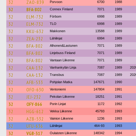
32
ZAO-839
Porvoon
6700
1988
32
BFA-802
Connex Finland
7071
1989
32
ELM-732
Förbom
6998
1989
32
ELM-732
TLO
6998
1989
32
KKU-632
Makkonen
13588
1989
32
ZEA-232
Lähilinjat
6994
1989
32
BFA-802
Alhonen&Lastunen
7071
1989
32
BFA-802
Linjebuss Finland
7071
1989
32
BFA-802
Vantaan Liikenne
7071
1989
32
CAA-132
Vanhankylän Linja
7087
1989
202
32
CAA-132
Transbus
7087
1989
202
32
AFB-533
Pohjolan Matka
147671
1990
32
OFO-630
Ventoniemi
147804
1991
32
JEJ-232
Pekolan Liikenne
18251
1991
32
OFY-866
Porin Linjat
1172
1992
32
HGG-612
Vekka Liikenne
45793
1993
32
AZB-532
Vainion Liikenne
1236
1993
32
UFU-636
Lähilinjat
464-93
1993
32
VGB-317
Oulaisten Liikenne
148342
1994