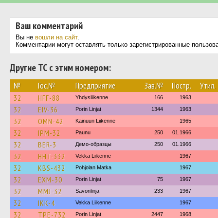
Ваш комментарий
Вы не
вошли на сайт
.
Комментарии могут оставлять только зарегистрированные пользов
Другие ТС с этим номером:
№
Гос.№
Предприятие
Зав.№
Постр.
Утил.
32
HFF-88
Yhdysliikenne
166
1963
32
EIV-36
Porin Linjat
1344
1963
32
OMN-42
Kainuun Liikenne
1965
32
IPM-32
Paunu
250
01.1966
32
BER-3
Демо-образцы
250
01.1966
32
HHT-332
Vekka Liikenne
1967
32
KBS-432
Pohjolan Matka
1967
32
EXM-30
Porin Linjat
75
1967
32
MMJ-32
Savonlinja
233
1967
32
IKK-4
Vekka Liikenne
1967
32
TPE-732
Porin Linjat
2447
1968