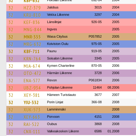
32
KBF-632
Pekolan Liikenne
892-04
2004
32
HZZ-379
Jalobus
3015
2004
32
KRU-810
Vekka Liikenne
3297
2004
32
KEF-836
Länsilinjat
926-05
2005
32
MNG-844
Ingves
2005
32
MNR-335
Wasa Citybus
P057852
2005
32
MRG-632
Koiviston Oulu
975-05
2005
32
KBF-711
Paunu
919-05
2005
32
KRN-764
Soisalon Liikenne
3345
2005
32
MJA-674
Kymen Charterline
870-05
2006
32
OTO-472
Härmän Liikenne
3728
2006
32
ENA-577
Revon
P061834
2006
32
UBZ-934
Pohjolan Liikenne
11464
08.2006
32
XEY-381
Hämeen Turistiauto
3677
2007
32
YIU-332
Porin Linjat
366-08
2008
32
XUK-573
Lamminmäki
2008
32
XEY-663
Porvoon
4151
2008
32
RAI-522
Oubus
3868
2008
32
CNX-111
Valkeakosken Liikenn
6586
01.2008