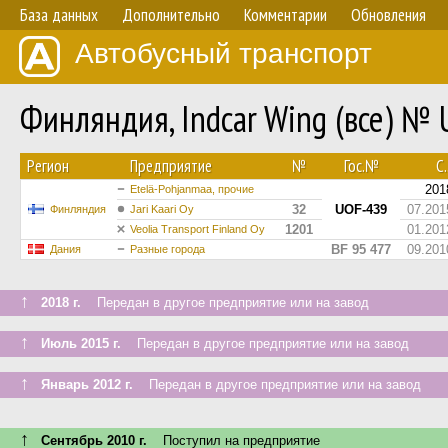
База данных
Дополнительно
Комментарии
Обновления
Автобусный транспорт
Финляндия, Indcar Wing (все) №
Регион
Предприятие
№
Гос.№
С.
201
Etelä-Pohjanmaa, прочие
32
UOF-439
07.201
Финляндия
Jari Kaari Oy
1201
01.201
Veolia Transport Finland Oy
BF 95 477
09.201
Дания
Разные города
↑
2018 г.
Передан в другое предприятие или на завод
↑
Июль 2015 г.
Передан в другое предприятие или на завод
↑
Январь 2012 г.
Передан в другое предприятие или на завод
↑
Сентябрь 2010 г.
Поступил на предприятие