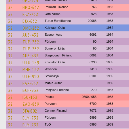
32
UPC-524
Vantaan Liikenne
5428
1981
32
HPO-632
Pekolan Liikenne
766
1982
32
RKA-732
Onni Vilkas
923
1983
32
EJX-632
Turun Euroliikenne
20088
1983
32
OMC-232
Koiviston Oulu
1984
32
AUS-432
Espoon Auto
6091
1984
32
TUP-732
Förbom
90
1984
32
TUP-732
Someron Linja
90
1984
32
AUS-432
Stagecoach Finland
6091
1984
32
UTU-149
Koiviston Oulu
6230
1985
32
MHE-132
Vesanen
6118
1985
32
UTE-910
Savonlinja
6101
1985
32
EAX-632
Matka-Autot
1986
32
BCH-832
Pohjolan Liikenne
270
1987
32
IBU-132
Paunu
0500 / 055
1988
32
ZAO-839
Porvoon
6700
1988
32
BFA-802
Connex Finland
7071
1989
32
ELM-732
Förbom
6998
1989
32
ELM-732
TLO
6998
1989