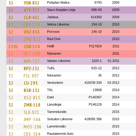
32
YOR-832
Pohjolan Matka
6793
2009
32
ATY-525
Savo-Karjalan Linja
696-09
2009
32
CLR-432
Jalobus
414350
2009
32
EKY-770
Vekka Liikenne
154-10
2010
32
VHZ-853
Porvoon
145-10
2010
32
CHN-872
Red One
2010
1201
CHR-114
HelB
P117924
2011
32
VEZ-190
Niskanen
2011
32
NMI-537
Vainion Liikenne
1103-1
01.2011
32
BPZ-232
TuKL
615-12
2012
32
FSL-897
Niskanen
35
2012
32
CIJ-295
Ventoniemi
416039 339
03.2012
32
BSB-132
TKL
13808
2014
32
XSZ-815
Dahl
P140367
2014
32
ZMR-118
Länsilinjat
P146129
2014
32
SLX-821
Tammelundin
2015
32
JMP-544
Soisalon Liikenne
418095 396
2015
32
MOS-106
Lamminmäki
2015
32
CKE-584
Rautalammin Auto
2015