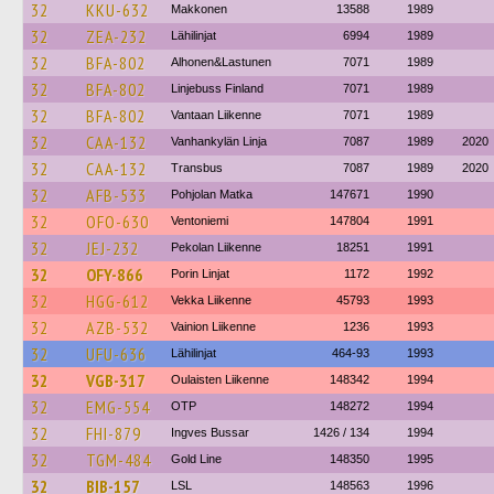
32
KKU-632
Makkonen
13588
1989
32
ZEA-232
Lähilinjat
6994
1989
32
BFA-802
Alhonen&Lastunen
7071
1989
32
BFA-802
Linjebuss Finland
7071
1989
32
BFA-802
Vantaan Liikenne
7071
1989
32
CAA-132
Vanhankylän Linja
7087
1989
2020
32
CAA-132
Transbus
7087
1989
2020
32
AFB-533
Pohjolan Matka
147671
1990
32
OFO-630
Ventoniemi
147804
1991
32
JEJ-232
Pekolan Liikenne
18251
1991
32
OFY-866
Porin Linjat
1172
1992
32
HGG-612
Vekka Liikenne
45793
1993
32
AZB-532
Vainion Liikenne
1236
1993
32
UFU-636
Lähilinjat
464-93
1993
32
VGB-317
Oulaisten Liikenne
148342
1994
32
EMG-554
OTP
148272
1994
32
FHI-879
Ingves Bussar
1426 / 134
1994
32
TGM-484
Gold Line
148350
1995
32
BIB-157
LSL
148563
1996