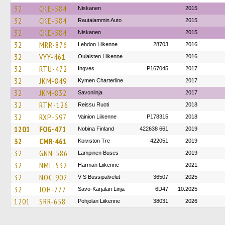
32
CKE-584
Niskanen
2015
32
CKE-584
Rautalammin Auto
2015
32
CKE-584
Niskanen
2015
32
MRR-876
Lehdon Liikenne
28703
2016
32
VYY-461
Oulaisten Liikenne
2016
32
RTU-472
Ingves
P167045
2017
32
JKM-849
Kymen Charterline
2017
32
JKM-832
Savonlinja
2017
32
RTM-126
Reissu Ruoti
2018
32
RXP-597
Vainion Liikenne
P178315
2018
1201
FOG-471
Nobina Finland
422638 661
2019
32
CMR-461
Koiviston Tre
422051
2019
32
GNN-586
Lampinen Buses
2019
32
NML-532
Härmän Liikenne
2021
32
NOC-902
V-S Bussipalvelut
36507
2025
32
JOH-777
Savo-Karjalan Linja
6D47
10.2025
1201
SRR-658
Pohjolan Liikenne
38031
2026