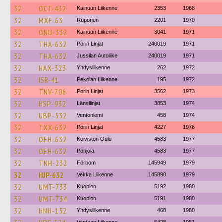
32
OCT-432
Kainuun Liikenne
2353
1968
32
MXF-63
Ruponen
2201
1970
32
ONU-332
Kainuun Liikenne
3041
1971
32
THA-632
Porin Linjat
240019
1971
32
THA-632
Jussilan Autoliike
240019
1971
32
HAX-323
Yhdysliikenne
262
1972
32
ISR-41
Pekolan Liikenne
195
1972
32
TNV-706
Porin Linjat
3562
1973
32
HSP-932
Länsilinjat
3853
1974
32
UBP-532
Ventoniemi
458
1974
32
TXX-632
Porin Linjat
4227
1976
32
OEH-632
Koiviston Oulu
4583
1977
32
OEH-632
Pohjola
4583
1977
32
TNH-232
Förbom
145949
1979
32
HJP-632
Vekka Liikenne
145890
1979
32
UMT-733
Kuopion
5192
1980
32
UMT-734
Kuopion
5191
1980
32
HNH-152
Yhdysliikenne
468
1980