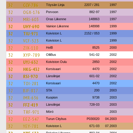
32
CCV-786
Töysän Linja
2207 / 281
1997
32
OGX-176
Porvoon
882-97
1997
32
MRI-603
Oras Liikenne
148863
1997
32
UHY-690
Vainion Liikenne
148998
1999
32
TIU-971
Koiviston L
2152 / 053
1999
32
VCF-523
Koiviston L
1999
32
ZIX-110
HelB
8525
2000
32
XYP-789
OlliBus
541-02
2002
32
UYJ-632
Koiviston Oulu
2850
2002
32
HKG-432
Korsisaari
4470
2002
32
RSI-970
Länsilinjat
601-02
2002
32
TOI-281
Korsisaari
4470
2002
32
BJF-817
STA
200
2003
32
IMR-636
Kuopion
9738
2003
32
FFZ-419
Länsilinjat
728-03
2003
32
TRF-971
Mörö
2003
32
EEZ-547
Turun Citybus
P030020
04.2003
32
YEY-781
Koiviston L
671-03
07.2003