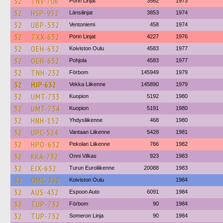
32
TNV-706
Porin Linjat
3562
1973
32
HSP-932
Länsilinjat
3853
1974
32
UBP-532
Ventoniemi
458
1974
32
TXX-632
Porin Linjat
4227
1976
32
OEH-632
Koiviston Oulu
4583
1977
32
OEH-632
Pohjola
4583
1977
32
TNH-232
Förbom
145949
1979
32
HJP-632
Vekka Liikenne
145890
1979
32
UMT-733
Kuopion
5192
1980
32
UMT-734
Kuopion
5191
1980
32
HNH-152
Yhdysliikenne
468
1980
32
UPC-524
Vantaan Liikenne
5428
1981
32
HPO-632
Pekolan Liikenne
766
1982
32
RKA-732
Onni Vilkas
923
1983
32
EJX-632
Turun Euroliikenne
20088
1983
32
OMC-232
Koiviston Oulu
1984
32
AUS-432
Espoon Auto
6091
1984
32
TUP-732
Förbom
90
1984
32
TUP-732
Someron Linja
90
1984