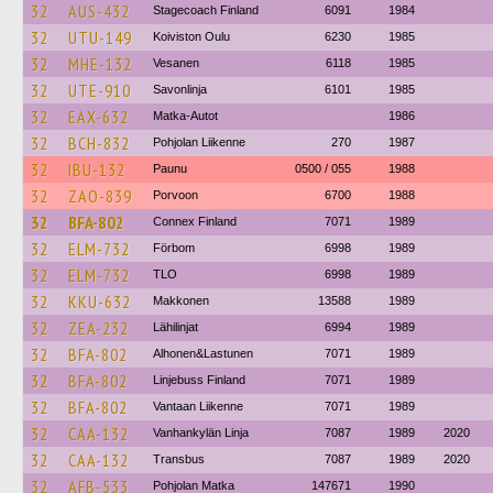
32
AUS-432
Stagecoach Finland
6091
1984
32
UTU-149
Koiviston Oulu
6230
1985
32
MHE-132
Vesanen
6118
1985
32
UTE-910
Savonlinja
6101
1985
32
EAX-632
Matka-Autot
1986
32
BCH-832
Pohjolan Liikenne
270
1987
32
IBU-132
Paunu
0500 / 055
1988
32
ZAO-839
Porvoon
6700
1988
32
BFA-802
Connex Finland
7071
1989
32
ELM-732
Förbom
6998
1989
32
ELM-732
TLO
6998
1989
32
KKU-632
Makkonen
13588
1989
32
ZEA-232
Lähilinjat
6994
1989
32
BFA-802
Alhonen&Lastunen
7071
1989
32
BFA-802
Linjebuss Finland
7071
1989
32
BFA-802
Vantaan Liikenne
7071
1989
32
CAA-132
Vanhankylän Linja
7087
1989
2020
32
CAA-132
Transbus
7087
1989
2020
32
AFB-533
Pohjolan Matka
147671
1990