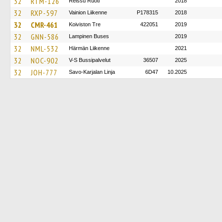
32
RTM-126
Reissu Ruoti
2018
32
RXP-597
Vainion Liikenne
P178315
2018
32
CMR-461
Koiviston Tre
422051
2019
32
GNN-586
Lampinen Buses
2019
32
NML-532
Härmän Liikenne
2021
32
NOC-902
V-S Bussipalvelut
36507
2025
32
JOH-777
Savo-Karjalan Linja
6D47
10.2025