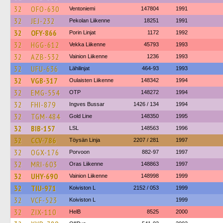
32
OFO-630
Ventoniemi
147804
1991
32
JEJ-232
Pekolan Liikenne
18251
1991
32
OFY-866
Porin Linjat
1172
1992
32
HGG-612
Vekka Liikenne
45793
1993
32
AZB-532
Vainion Liikenne
1236
1993
32
UFU-636
Lähilinjat
464-93
1993
32
VGB-317
Oulaisten Liikenne
148342
1994
32
EMG-554
OTP
148272
1994
32
FHI-879
Ingves Bussar
1426 / 134
1994
32
TGM-484
Gold Line
148350
1995
32
BIB-157
LSL
148563
1996
32
CCV-786
Töysän Linja
2207 / 281
1997
32
OGX-176
Porvoon
882-97
1997
32
MRI-603
Oras Liikenne
148863
1997
32
UHY-690
Vainion Liikenne
148998
1999
32
TIU-971
Koiviston L
2152 / 053
1999
32
VCF-523
Koiviston L
1999
32
ZIX-110
HelB
8525
2000