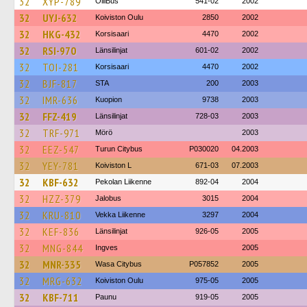
32
XYP-789
OlliBus
541-02
2002
32
UYJ-632
Koiviston Oulu
2850
2002
32
HKG-432
Korsisaari
4470
2002
32
RSI-970
Länsilinjat
601-02
2002
32
TOI-281
Korsisaari
4470
2002
32
BJF-817
STA
200
2003
32
IMR-636
Kuopion
9738
2003
32
FFZ-419
Länsilinjat
728-03
2003
32
TRF-971
Mörö
2003
32
EEZ-547
Turun Citybus
P030020
04.2003
32
YEY-781
Koiviston L
671-03
07.2003
32
KBF-632
Pekolan Liikenne
892-04
2004
32
HZZ-379
Jalobus
3015
2004
32
KRU-810
Vekka Liikenne
3297
2004
32
KEF-836
Länsilinjat
926-05
2005
32
MNG-844
Ingves
2005
32
MNR-335
Wasa Citybus
P057852
2005
32
MRG-632
Koiviston Oulu
975-05
2005
32
KBF-711
Paunu
919-05
2005