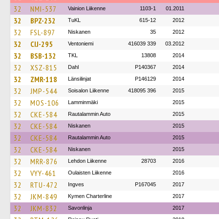
32
NMI-537
Vainion Liikenne
1103-1
01.2011
32
BPZ-232
TuKL
615-12
2012
32
FSL-897
Niskanen
35
2012
32
CIJ-295
Ventoniemi
416039 339
03.2012
32
BSB-132
TKL
13808
2014
32
XSZ-815
Dahl
P140367
2014
32
ZMR-118
Länsilinjat
P146129
2014
32
JMP-544
Soisalon Liikenne
418095 396
2015
32
MOS-106
Lamminmäki
2015
32
CKE-584
Rautalammin Auto
2015
32
CKE-584
Niskanen
2015
32
CKE-584
Rautalammin Auto
2015
32
CKE-584
Niskanen
2015
32
MRR-876
Lehdon Liikenne
28703
2016
32
VYY-461
Oulaisten Liikenne
2016
32
RTU-472
Ingves
P167045
2017
32
JKM-849
Kymen Charterline
2017
32
JKM-832
Savonlinja
2017