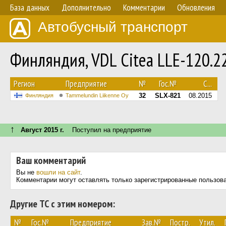
База данных
Дополнительно
Комментарии
Обновления
Автобусный транспорт
Финляндия, VDL Citea LLE-120.
Регион
Предприятие
№
Гос.№
С...
32
SLX-821
08.2015
Финляндия
Tammelundin Liikenne Oy
↑
Август 2015 г.
Поступил на предприятие
Ваш комментарий
Вы не
вошли на сайт
.
Комментарии могут оставлять только зарегистрированные пользов
Другие ТС с этим номером:
№
Гос.№
Предприятие
Зав.№
Постр.
Утил.