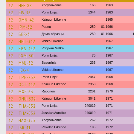
32
HFF-88
Yhdysliikenne
166
1963
32
EIV-36
Porin Linjat
1344
1963
32
OMN-42
Kainuun Liikenne
1965
32
IPM-32
Paunu
250
01.1966
32
BER-3
Демо-образцы
250
01.1966
32
HHT-332
Vekka Liikenne
1967
32
KBS-432
Pohjolan Matka
1967
32
EXM-30
Porin Linjat
75
1967
32
MMJ-32
Savonlinja
233
1967
32
IKK-4
Vekka Liikenne
1967
32
TPE-732
Porin Linjat
2447
1968
32
OCT-432
Kainuun Liikenne
2353
1968
32
MXF-63
Ruponen
2201
1970
32
ONU-332
Kainuun Liikenne
3041
1971
32
THA-632
Porin Linjat
240019
1971
32
THA-632
Jussilan Autoliike
240019
1971
32
HAX-323
Yhdysliikenne
262
1972
32
ISR-41
Pekolan Liikenne
195
1972