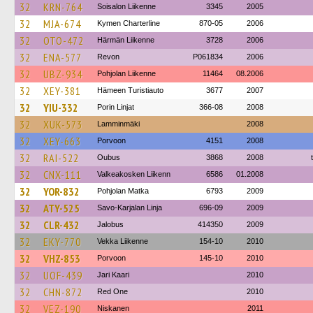
32
KRN-764
Soisalon Liikenne
3345
2005
32
MJA-674
Kymen Charterline
870-05
2006
32
OTO-472
Härmän Liikenne
3728
2006
32
ENA-577
Revon
P061834
2006
32
UBZ-934
Pohjolan Liikenne
11464
08.2006
32
XEY-381
Hämeen Turistiauto
3677
2007
32
YIU-332
Porin Linjat
366-08
2008
32
XUK-573
Lamminmäki
2008
32
XEY-663
Porvoon
4151
2008
32
RAI-522
Oubus
3868
2008
32
CNX-111
Valkeakosken Liikenn
6586
01.2008
32
YOR-832
Pohjolan Matka
6793
2009
32
ATY-525
Savo-Karjalan Linja
696-09
2009
32
CLR-432
Jalobus
414350
2009
32
EKY-770
Vekka Liikenne
154-10
2010
32
VHZ-853
Porvoon
145-10
2010
32
UOF-439
Jari Kaari
2010
32
CHN-872
Red One
2010
32
VEZ-190
Niskanen
2011