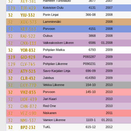
32
XEY-381
Hämeen Turistiauto
3677
2007
129
TJY-429
Koiviston Oulu
4131
2007
32
YIU-332
Porin Linjat
366-08
2008
32
XUK-573
Lamminmäki
2008
32
XEY-663
Porvoon
4151
2008
32
RAI-522
Oubus
3868
2008
32
CNX-111
Valkeakosken Liikenn
6586
01.2008
32
YOR-832
Pohjolan Matka
6793
2009
129
GIO-929
Paunu
P093287
2009
129
CLV-765
Pohjolan Liikenne
P090231
2009
32
ATY-525
Savo-Karjalan Linja
696-09
2009
32
CLR-432
Jalobus
414350
2009
32
EKY-770
Vekka Liikenne
154-10
2010
32
VHZ-853
Porvoon
145-10
2010
32
UOF-439
Jari Kaari
2010
32
CHN-872
Red One
2010
32
VEZ-190
Niskanen
2011
32
NMI-537
Vainion Liikenne
1103-1
01.2011
32
BPZ-232
TuKL
615-12
2012