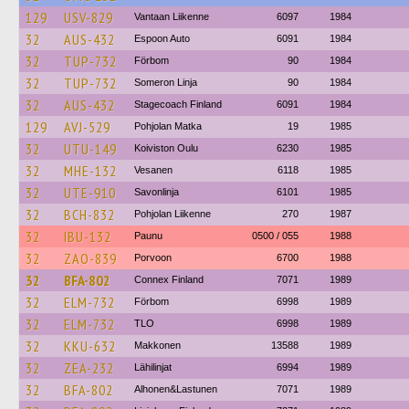
129
USV-829
Vantaan Liikenne
6097
1984
32
AUS-432
Espoon Auto
6091
1984
32
TUP-732
Förbom
90
1984
32
TUP-732
Someron Linja
90
1984
32
AUS-432
Stagecoach Finland
6091
1984
129
AVJ-529
Pohjolan Matka
19
1985
32
UTU-149
Koiviston Oulu
6230
1985
32
MHE-132
Vesanen
6118
1985
32
UTE-910
Savonlinja
6101
1985
32
BCH-832
Pohjolan Liikenne
270
1987
32
IBU-132
Paunu
0500 / 055
1988
32
ZAO-839
Porvoon
6700
1988
32
BFA-802
Connex Finland
7071
1989
32
ELM-732
Förbom
6998
1989
32
ELM-732
TLO
6998
1989
32
KKU-632
Makkonen
13588
1989
32
ZEA-232
Lähilinjat
6994
1989
32
BFA-802
Alhonen&Lastunen
7071
1989