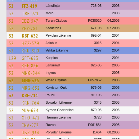
32
FFZ-419
Länsilinjat
728-03
2003
32
TRF-971
Mörö
2003
32
EEZ-547
Turun Citybus
P030020
04.2003
32
YEY-781
Koiviston L
671-03
07.2003
32
KBF-632
Pekolan Liikenne
892-04
2004
32
HZZ-379
Jalobus
3015
2004
32
KRU-810
Vekka Liikenne
3297
2004
129
GFT-623
Kuopion
2004
32
KEF-836
Länsilinjat
926-05
2005
32
MNG-844
Ingves
2005
32
MNR-335
Wasa Citybus
P057852
2005
32
MRG-632
Koiviston Oulu
975-05
2005
32
KBF-711
Paunu
919-05
2005
32
KRN-764
Soisalon Liikenne
3345
2005
32
MJA-674
Kymen Charterline
870-05
2006
32
OTO-472
Härmän Liikenne
3728
2006
32
ENA-577
Revon
P061834
2006
32
UBZ-934
Pohjolan Liikenne
11464
08.2006