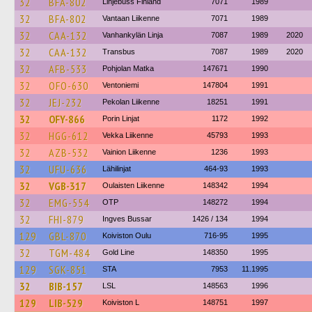
32
BFA-802
Linjebuss Finland
7071
1989
32
BFA-802
Vantaan Liikenne
7071
1989
32
CAA-132
Vanhankylän Linja
7087
1989
2020
32
CAA-132
Transbus
7087
1989
2020
32
AFB-533
Pohjolan Matka
147671
1990
32
OFO-630
Ventoniemi
147804
1991
32
JEJ-232
Pekolan Liikenne
18251
1991
32
OFY-866
Porin Linjat
1172
1992
32
HGG-612
Vekka Liikenne
45793
1993
32
AZB-532
Vainion Liikenne
1236
1993
32
UFU-636
Lähilinjat
464-93
1993
32
VGB-317
Oulaisten Liikenne
148342
1994
32
EMG-554
OTP
148272
1994
32
FHI-879
Ingves Bussar
1426 / 134
1994
129
GBL-870
Koiviston Oulu
716-95
1995
32
TGM-484
Gold Line
148350
1995
129
SGK-851
STA
7953
11.1995
32
BIB-157
LSL
148563
1996
129
LIB-529
Koiviston L
148751
1997