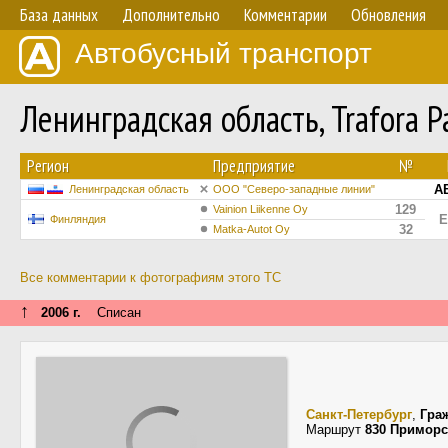
База данных
Дополнительно
Комментарии
Обновления
Автобусный транспорт
Ленинградская область, Trafora P
Регион
Предприятие
№
АВ
Ленинградская область
ООО "Северо-западные линии"
129
Vainion Liikenne Oy
E
Финляндия
32
Matka-Autot Oy
Все комментарии к фотографиям этого ТС
↑
2006 г.
Списан
Санкт-Петербург
,
Гра
Маршрут
830 Приморс