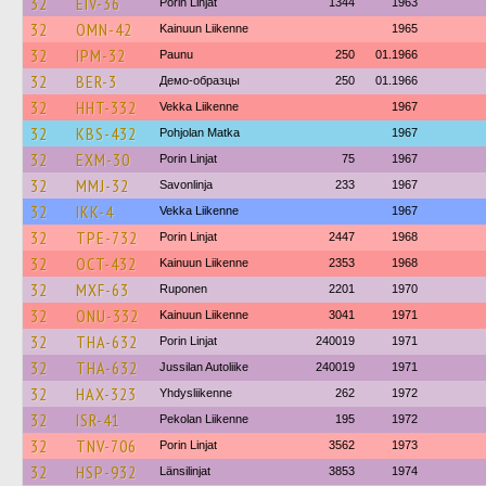
32
EIV-36
Porin Linjat
1344
1963
32
OMN-42
Kainuun Liikenne
1965
32
IPM-32
Paunu
250
01.1966
32
BER-3
Демо-образцы
250
01.1966
32
HHT-332
Vekka Liikenne
1967
32
KBS-432
Pohjolan Matka
1967
32
EXM-30
Porin Linjat
75
1967
32
MMJ-32
Savonlinja
233
1967
32
IKK-4
Vekka Liikenne
1967
32
TPE-732
Porin Linjat
2447
1968
32
OCT-432
Kainuun Liikenne
2353
1968
32
MXF-63
Ruponen
2201
1970
32
ONU-332
Kainuun Liikenne
3041
1971
32
THA-632
Porin Linjat
240019
1971
32
THA-632
Jussilan Autoliike
240019
1971
32
HAX-323
Yhdysliikenne
262
1972
32
ISR-41
Pekolan Liikenne
195
1972
32
TNV-706
Porin Linjat
3562
1973
32
HSP-932
Länsilinjat
3853
1974