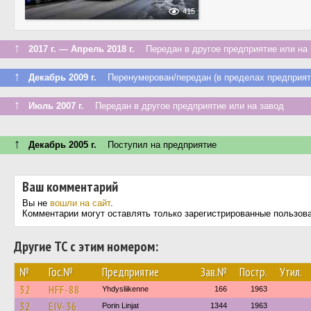
415
↑
2017 г. — Апрель 2018 г.
Передан в другое предприятие или на 
↑
Декабрь 2009 г.
Перенумерован/передан (в пределах предприят
↑
Июль 2007 г.
Передан в другое предприятие или на завод
↑
Декабрь 2005 г.
Поступил на предприятие
Ваш комментарий
Вы не
вошли на сайт
.
Комментарии могут оставлять только зарегистрированные пользов
Другие ТС с этим номером:
№
Гос.№
Предприятие
Зав.№
Постр.
Утил.
32
HFF-88
Yhdysliikenne
166
1963
32
EIV-36
Porin Linjat
1344
1963