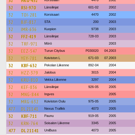
32
HKG-432
Korsisaari
4470
2002
32
RSI-970
Länsilinjat
601-02
2002
32
TOI-281
Korsisaari
4470
2002
32
BJF-817
STA
200
2003
32
IMR-636
Kuopion
9738
2003
32
FFZ-419
Länsilinjat
728-03
2003
32
TRF-971
Mörö
2003
32
EEZ-547
Turun Citybus
P030020
04.2003
32
YEY-781
Koiviston L
671-03
07.2003
32
KBF-632
Pekolan Liikenne
892-04
2004
32
HZZ-379
Jalobus
3015
2004
32
KRU-810
Vekka Liikenne
3297
2004
32
KEF-836
Länsilinjat
926-05
2005
32
MNG-844
Ingves
2005
32
MRG-632
Koiviston Oulu
975-05
2005
477
DL 21141
Nexus Trafikk
4073
2005
32
KBF-711
Paunu
919-05
2005
32
KRN-764
Soisalon Liikenne
3345
2005
477
DL 21141
UniBuss
4073
2005