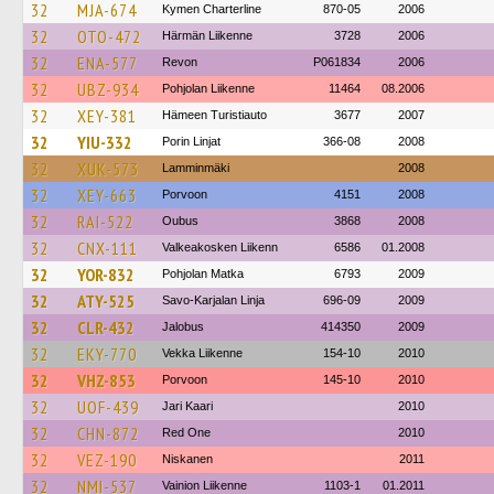
32
MJA-674
Kymen Charterline
870-05
2006
32
OTO-472
Härmän Liikenne
3728
2006
32
ENA-577
Revon
P061834
2006
32
UBZ-934
Pohjolan Liikenne
11464
08.2006
32
XEY-381
Hämeen Turistiauto
3677
2007
32
YIU-332
Porin Linjat
366-08
2008
32
XUK-573
Lamminmäki
2008
32
XEY-663
Porvoon
4151
2008
32
RAI-522
Oubus
3868
2008
32
CNX-111
Valkeakosken Liikenn
6586
01.2008
32
YOR-832
Pohjolan Matka
6793
2009
32
ATY-525
Savo-Karjalan Linja
696-09
2009
32
CLR-432
Jalobus
414350
2009
32
EKY-770
Vekka Liikenne
154-10
2010
32
VHZ-853
Porvoon
145-10
2010
32
UOF-439
Jari Kaari
2010
32
CHN-872
Red One
2010
32
VEZ-190
Niskanen
2011
32
NMI-537
Vainion Liikenne
1103-1
01.2011