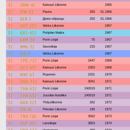
32
OMN-42
Kainuun Liikenne
1965
32
IPM-32
Paunu
250
01.1966
32
BER-3
Демо-образцы
250
01.1966
32
HHT-332
Vekka Liikenne
1967
32
KBS-432
Pohjolan Matka
1967
32
EXM-30
Porin Linjat
75
1967
32
MMJ-32
Savonlinja
233
1967
32
IKK-4
Vekka Liikenne
1967
32
TPE-732
Porin Linjat
2447
1968
32
OCT-432
Kainuun Liikenne
2353
1968
32
MXF-63
Ruponen
2201
1970
32
ONU-332
Kainuun Liikenne
3041
1971
32
THA-632
Porin Linjat
240019
1971
32
THA-632
Jussilan Autoliike
240019
1971
32
HAX-323
Yhdysliikenne
262
1972
32
ISR-41
Pekolan Liikenne
195
1972
32
TNV-706
Porin Linjat
3562
1973
32
HSP-932
Länsilinjat
3853
1974