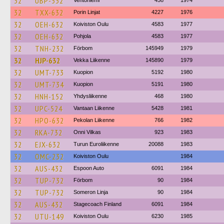
32
UBP-532
Ventoniemi
458
1974
32
TXX-632
Porin Linjat
4227
1976
32
OEH-632
Koiviston Oulu
4583
1977
32
OEH-632
Pohjola
4583
1977
32
TNH-232
Förbom
145949
1979
32
HJP-632
Vekka Liikenne
145890
1979
32
UMT-733
Kuopion
5192
1980
32
UMT-734
Kuopion
5191
1980
32
HNH-152
Yhdysliikenne
468
1980
32
UPC-524
Vantaan Liikenne
5428
1981
32
HPO-632
Pekolan Liikenne
766
1982
32
RKA-732
Onni Vilkas
923
1983
32
EJX-632
Turun Euroliikenne
20088
1983
32
OMC-232
Koiviston Oulu
1984
32
AUS-432
Espoon Auto
6091
1984
32
TUP-732
Förbom
90
1984
32
TUP-732
Someron Linja
90
1984
32
AUS-432
Stagecoach Finland
6091
1984
32
UTU-149
Koiviston Oulu
6230
1985