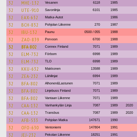
32
MHE-132
Vesanen
6118
1985
32
UTE-910
Savonlinja
6101
1985
32
EAX-632
Matka-Autot
1986
32
BCH-832
Pohjolan Liikenne
270
1987
32
IBU-132
Paunu
0500 / 055
1988
32
ZAO-839
Porvoon
6700
1988
32
BFA-802
Connex Finland
7071
1989
32
ELM-732
Förbom
6998
1989
32
ELM-732
TLO
6998
1989
32
KKU-632
Makkonen
13588
1989
32
ZEA-232
Lähilinjat
6994
1989
32
BFA-802
Alhonen&Lastunen
7071
1989
32
BFA-802
Linjebuss Finland
7071
1989
32
BFA-802
Vantaan Liikenne
7071
1989
32
CAA-132
Vanhankylän Linja
7087
1989
2020
32
CAA-132
Transbus
7087
1989
2020
32
AFB-533
Pohjolan Matka
147671
1990
32
OFO-630
Ventoniemi
147804
1991
32
JEJ-232
Pekolan Liikenne
18251
1991