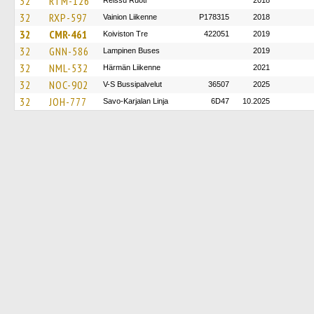
32
RTM-126
Reissu Ruoti
2018
32
RXP-597
Vainion Liikenne
P178315
2018
32
CMR-461
Koiviston Tre
422051
2019
32
GNN-586
Lampinen Buses
2019
32
NML-532
Härmän Liikenne
2021
32
NOC-902
V-S Bussipalvelut
36507
2025
32
JOH-777
Savo-Karjalan Linja
6D47
10.2025