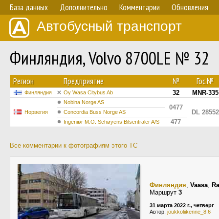
База данных
Дополнительно
Комментарии
Обновления
Автобусный транспорт
Финляндия, Volvo 8700LE № 32
Регион
Предприятие
№
Гос.№
32
MNR-335
Финляндия
Oy Wasa Citybus Ab
Nobina Norge AS
0477
DL 28552
Норвегия
Concordia Buss Norge AS
477
Ingeniør M.O. Schøyens Bilsentraler A/S
Все комментарии к фотографиям этого ТС
Финляндия
,
Vaasa
,
Ra
Маршрут
3
31 марта 2022 г., четверг
Автор:
joukkoliikenne_8.6