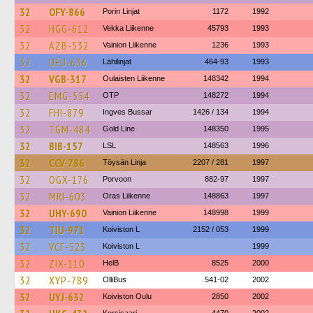
32
OFY-866
Porin Linjat
1172
1992
32
HGG-612
Vekka Liikenne
45793
1993
32
AZB-532
Vainion Liikenne
1236
1993
32
UFU-636
Lähilinjat
464-93
1993
32
VGB-317
Oulaisten Liikenne
148342
1994
32
EMG-554
OTP
148272
1994
32
FHI-879
Ingves Bussar
1426 / 134
1994
32
TGM-484
Gold Line
148350
1995
32
BIB-157
LSL
148563
1996
32
CCV-786
Töysän Linja
2207 / 281
1997
32
OGX-176
Porvoon
882-97
1997
32
MRI-603
Oras Liikenne
148863
1997
32
UHY-690
Vainion Liikenne
148998
1999
32
TIU-971
Koiviston L
2152 / 053
1999
32
VCF-523
Koiviston L
1999
32
ZIX-110
HelB
8525
2000
32
XYP-789
OlliBus
541-02
2002
32
UYJ-632
Koiviston Oulu
2850
2002