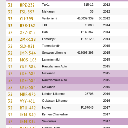
32
BPZ-232
TuKL
615-12
2012
32
FSL-897
Niskanen
35
2012
32
CIJ-295
Ventoniemi
416039 339
03.2012
32
BSB-132
TKL
13808
2014
32
XSZ-815
Dahl
P140367
2014
32
ZMR-118
Länsilinjat
P146129
2014
32
SLX-821
Tammelundin
2015
32
JMP-544
Soisalon Liikenne
418095 396
2015
32
MOS-106
Lamminmäki
2015
32
CKE-584
Rautalammin Auto
2015
32
CKE-584
Niskanen
2015
32
CKE-584
Rautalammin Auto
2015
32
CKE-584
Niskanen
2015
32
MRR-876
Lehdon Liikenne
28703
2016
32
VYY-461
Oulaisten Liikenne
2016
32
RTU-472
Ingves
P167045
2017
32
JKM-849
Kymen Charterline
2017
32
JKM-832
Savonlinja
2017