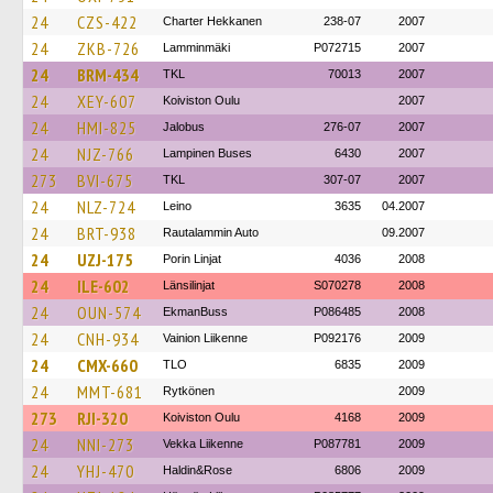
24
CZS-422
Charter Hekkanen
238-07
2007
24
ZKB-726
Lamminmäki
P072715
2007
24
BRM-434
TKL
70013
2007
24
XEY-607
Koiviston Oulu
2007
24
HMI-825
Jalobus
276-07
2007
24
NJZ-766
Lampinen Buses
6430
2007
273
BVI-675
TKL
307-07
2007
24
NLZ-724
Leino
3635
04.2007
24
BRT-938
Rautalammin Auto
09.2007
24
UZJ-175
Porin Linjat
4036
2008
24
ILE-602
Länsilinjat
S070278
2008
24
OUN-574
EkmanBuss
P086485
2008
24
CNH-934
Vainion Liikenne
P092176
2009
24
CMX-660
TLO
6835
2009
24
MMT-681
Rytkönen
2009
273
RJI-320
Koiviston Oulu
4168
2009
24
NNI-273
Vekka Liikenne
P087781
2009
24
YHJ-470
Haldin&Rose
6806
2009