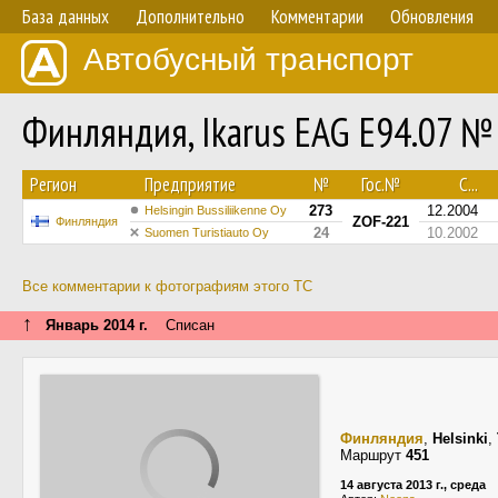
База данных
Дополнительно
Комментарии
Обновления
Автобусный транспорт
Финляндия, Ikarus EAG E94.07 №
Регион
Предприятие
№
Гос.№
С...
273
12.2004
Helsingin Bussiliikenne Oy
ZOF-221
Финляндия
24
10.2002
Suomen Turistiauto Oy
Все комментарии к фотографиям этого ТС
↑
Январь 2014 г.
Списан
Финляндия
,
Helsinki
,
Маршрут
451
14 августа 2013 г., среда