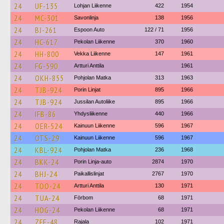
24
UF-135
Lohjan Liikenne
422
1954
24
MC-301
Savonlinja
138
1956
24
BJ-261
Espoon Auto
122 / 71
1956
24
HC-617
Pekolan Liikenne
370
1960
24
HH-800
Vekka Liikenne
147
1961
24
FG-590
Artturi Anttila
1961
24
OKH-855
Pohjolan Matka
313
1963
24
TJB-924
Porin Linjat
895
1966
24
TJB-924
Jussilan Autoliike
895
1966
24
IFB-86
Yhdysliikenne
440
1966
24
OER-524
Kainuun Liikenne
596
1967
24
OTS-29
Kainuun Liikenne
596
1967
24
KBL-924
Pohjolan Matka
236
1968
24
BKK-24
Porin Linja-auto
2874
1970
24
BHJ-24
Paikallislinjat
2767
1970
24
TOO-24
Artturi Anttila
130
1971
24
TUA-24
Förbom
68
1971
24
HOG-24
Pekolan Liikenne
68
1971
24
ZFE-48
Rajala
102
1971