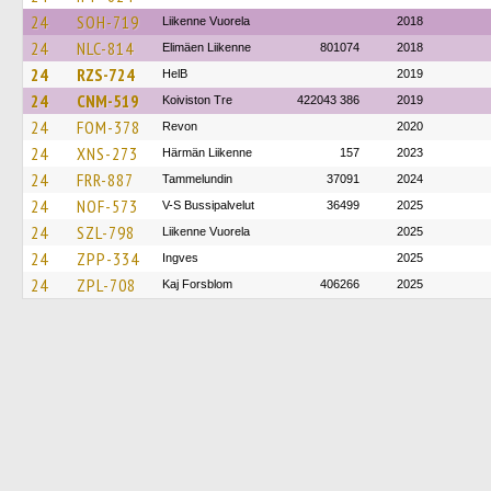
24
SOH-719
Liikenne Vuorela
2018
24
NLC-814
Elimäen Liikenne
801074
2018
24
RZS-724
HelB
2019
24
CNM-519
Koiviston Tre
422043 386
2019
24
FOM-378
Revon
2020
24
XNS-273
Härmän Liikenne
157
2023
24
FRR-887
Tammelundin
37091
2024
24
NOF-573
V-S Bussipalvelut
36499
2025
24
SZL-798
Liikenne Vuorela
2025
24
ZPP-334
Ingves
2025
24
ZPL-708
Kaj Forsblom
406266
2025