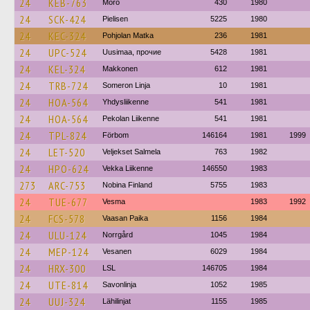
24
KEB-763
Mörö
430
1980
24
SCK-424
Pielisen
5225
1980
24
KEC-324
Pohjolan Matka
236
1981
24
UPC-524
Uusimaa, прочие
5428
1981
24
KEL-324
Makkonen
612
1981
24
TRB-724
Someron Linja
10
1981
24
HOA-564
Yhdysliikenne
541
1981
24
HOA-564
Pekolan Liikenne
541
1981
24
TPL-824
Förbom
146164
1981
1999
24
LET-520
Veljekset Salmela
763
1982
24
HPO-624
Vekka Liikenne
146550
1983
273
ARC-753
Nobina Finland
5755
1983
24
TUE-677
Vesma
1983
1992
24
FCS-578
Vaasan Paika
1156
1984
24
ULU-124
Norrgård
1045
1984
24
MEP-124
Vesanen
6029
1984
24
HRX-300
LSL
146705
1984
24
UTE-814
Savonlinja
1052
1985
24
UUJ-324
Lähilinjat
1155
1985