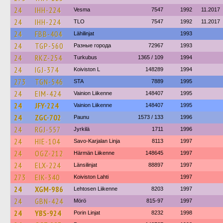
24
IHH-224
Vesma
7547
1992
11.2017
24
IHH-224
TLO
7547
1992
11.2017
24
FBB-404
Lähilinjat
1993
24
TGP-560
Разные города
72967
1993
24
RKZ-254
Turkubus
1365 / 109
1994
24
IGJ-374
Koiviston L
148289
1994
273
TGN-546
STA
7889
1995
24
EIM-424
Vainion Liikenne
148407
1995
24
JFY-224
Vainion Liikenne
148407
1995
24
ZGC-702
Paunu
1573 / 133
1996
24
RGJ-557
Jyrkilä
1711
1996
24
HIE-104
Savo-Karjalan Linja
8113
1997
24
OGZ-212
Härmän Liikenne
148645
1997
24
ELX-224
Länsilinjat
88897
1997
273
EIK-340
Koiviston Lahti
1997
24
XGM-986
Lehtosen Liikenne
8203
1997
24
GBN-424
Mörö
815-97
1997
24
YBS-924
Porin Linjat
8232
1998