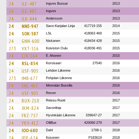
24
ILE-487
Ingves Bussar
2013
24
ILE-487
Ingves
2013
24
ILK-444
Andersson
2013
24
NNE-947
Savo-Karjalan Linja
417719 155
2014
24
SOK-587
LSL
418063 469
2015
24
GNN-600
Niskanen
418434 428
2015
273
VXT-516
Koiviston Oulu
418036 491
2015
24
CJX-164
E. Ahonen
2015
24
RSL-854
Korsisaari
27540
2016
24
USF-905
Lehdon Liikenne
2016
273
IMR-677
Pohjolan Liikenne
2016
24
SNL-462
Mennään Bussilla
2016
24
USF-905
Revon
2016
24
BUX-210
Reissu Ruoti
2017
24
JKM-824
Savonlinja
2017
24
FRZ-757
Hyvinkään Liikenne
339647-27
2017
24
YKV-412
OlliBus
420060 279
2017
24
IOO-680
Dahl
1708-1
2018
24
IPP-624
Kosonen
P183619
2018