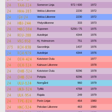
24
TAA-224
Someron Linja
972 / 600
1972
24
HHA-283
Vekka Liikenne
2230
1972
24
IGV-24
Vekka Liikenne
2230
1972
24
HBJ-244
Yhdysliikenne
333
1973
24
MBC-594
Ruponen
5256 / 75
1975
24
REU-288
Autolinjat
4344
1976
24
VRC-950
Hj. Holmstrom
751
1976
273
RCH-838
Savonlinja
1437
1976
24
RCH-979
Autolinjat
4344
1976
24
OEH-424
Koiviston Oulu
1977
24
OEX-324
Kainuun Liikenne
1978
24
OHB-324
Koiviston Oulu
8296
1978
24
OHB-324
Pohjola
8296
1978
24
ULU-124
Norrgård
960
1979
24
UKB-324
Tyllilä
4768
1979
24
ULK-954
Rajala
249
1979
24
TPE-824
Porin Linjat
464
1980
24
HNC-324
Pekolan Liikenne
463
1980