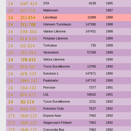
24
AXP-424
STA
6238
1985
24
KJV-724
Makkonen
1987
24
ZCJ-854
Länsilinjat
11888
1988
24
ZCL-708
Hämeen Turistiauto
147380
1988
24
EHB-860
Vainion Liikenne
147431
1988
24
BLA-824
Pohjolan Liikenne
1989
24
ILG-824
Turkubus
735
1989
24
ZEC-424
Ventoniemi
57268
1989
24
TFB-833
Vekka Liikenne
1990
24
BFA-307
Turun Euroliikenne
13786
1990
24
AFB-533
Koiviston L
147671
1990
24
XMH-243
Paakinaho
147742
1990
24
CBA-102
Porvoon
7377
1991
24
RFH-675
LSL
59632
1991
24
JEJ-224
Turun Euroliikenne
2211
1992
24
NAX-391
Koiviston Oulu
7527
1992
273
YAM-123
Espoon Auto
7462
1992
273
YAM-123
Stagecoach Finland
7462
1992
273
YAM-123
Concordia Bus
7462
1992