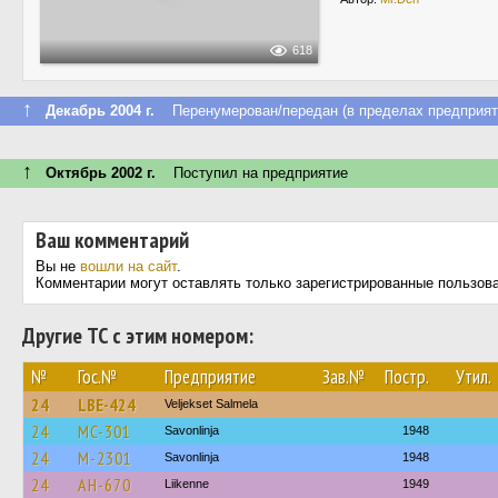
618
↑
Декабрь 2004 г.
Перенумерован/передан (в пределах предприят
↑
Октябрь 2002 г.
Поступил на предприятие
Ваш комментарий
Вы не
вошли на сайт
.
Комментарии могут оставлять только зарегистрированные пользов
Другие ТС с этим номером:
№
Гос.№
Предприятие
Зав.№
Постр.
Утил.
24
LBE-424
Veljekset Salmela
24
MC-301
Savonlinja
1948
24
M-2301
Savonlinja
1948
24
AH-670
Liikenne
1949