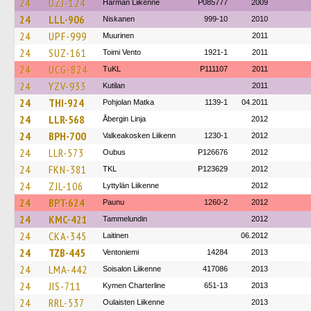
24
UZJ-124
Härmän Liikenne
P085777
2009
24
LLL-906
Niskanen
999-10
2010
24
UPF-999
Muurinen
2011
24
SUZ-161
Toimi Vento
1921-1
2011
24
UCG-824
TuKL
P111107
2011
24
YZV-933
Kutilan
2011
24
THI-924
Pohjolan Matka
1139-1
04.2011
24
LLR-568
Åbergin Linja
2012
24
BPH-700
Valkeakosken Liikenn
1230-1
2012
24
LLR-573
Oubus
P126676
2012
24
FKN-381
TKL
P123629
2012
24
ZJL-106
Lyttylän Liikenne
2012
24
BPT-624
Paunu
1260-2
2012
24
KMC-421
Tammelundin
2012
24
CKA-345
Laitinen
06.2012
24
TZB-445
Ventoniemi
14284
2013
24
LMA-442
Soisalon Liikenne
417086
2013
24
JIS-711
Kymen Charterline
651-13
2013
24
RRL-537
Oulaisten Liikenne
2013