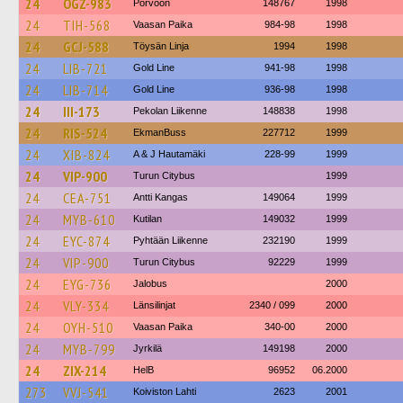
24
OGZ-983
Porvoon
148767
1998
24
TIH-568
Vaasan Paika
984-98
1998
24
GCJ-588
Töysän Linja
1994
1998
24
LIB-721
Gold Line
941-98
1998
24
LIB-714
Gold Line
936-98
1998
24
III-173
Pekolan Liikenne
148838
1998
24
RIS-524
EkmanBuss
227712
1999
24
XIB-824
A & J Hautamäki
228-99
1999
24
VIP-900
Turun Citybus
1999
24
CEA-751
Antti Kangas
149064
1999
24
MYB-610
Kutilan
149032
1999
24
EYC-874
Pyhtään Liikenne
232190
1999
24
VIP-900
Turun Citybus
92229
1999
24
EYG-736
Jalobus
2000
24
VLY-334
Länsilinjat
2340 / 099
2000
24
OYH-510
Vaasan Paika
340-00
2000
24
MYB-799
Jyrkilä
149198
2000
24
ZIX-214
HelB
96952
06.2000
273
VVJ-541
Koiviston Lahti
2623
2001