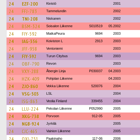
24
EZF-200
Kivistö
2001
24
FFJ-783
Tammelundin
2002
24
TNI-208
Niskanen
2002
24
BSM-324
Soisalon Liikenne
S010519
05.2002
24
FIY-592
MatkaPeura
9694
2003
24
IAG-356
Koiviston L
2913
2003
24
JFF-958
Ventoniemi
2003
24
FIY-592
Turun Citybus
9694
2003
24
OBF-790
Revon
2003
24
VXY-288
Åbergin Linja
P030037
04.2003
24
HZK-409
Pohjolan Liikenne
04.2003
24
ZJO-860
Vekka Liikenne
520076
2004
24
VSG-503
LSL
2004
24
ISG-863
Veolia Finland
339455
2004
24
LLU-224
Pekolan Liikenne
P052990
2005
24
XKG-738
Porvoon
912-05
2005
24
NGB-924
Jyrkilä
2005
24
CJC-465
Vainion Liikenne
2005
24
OXI-751
Paakinaho
117-06
2006