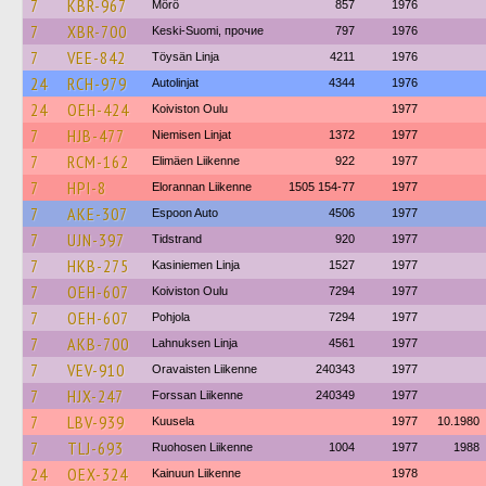
7
KBR-967
Mörö
857
1976
7
XBR-700
Keski-Suomi, прочие
797
1976
7
VEE-842
Töysän Linja
4211
1976
24
RCH-979
Autolinjat
4344
1976
24
OEH-424
Koiviston Oulu
1977
7
HJB-477
Niemisen Linjat
1372
1977
7
RCM-162
Elimäen Liikenne
922
1977
7
HPI-8
Elorannan Liikenne
1505 154-77
1977
7
AKE-307
Espoon Auto
4506
1977
7
UJN-397
Tidstrand
920
1977
7
HKB-275
Kasiniemen Linja
1527
1977
7
OEH-607
Koiviston Oulu
7294
1977
7
OEH-607
Pohjola
7294
1977
7
AKB-700
Lahnuksen Linja
4561
1977
7
VEV-910
Oravaisten Liikenne
240343
1977
7
HJX-247
Forssan Liikenne
240349
1977
7
LBV-939
Kuusela
1977
10.1980
7
TLJ-693
Ruohosen Liikenne
1004
1977
1988
24
OEX-324
Kainuun Liikenne
1978