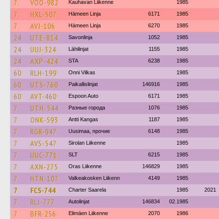
7
VOO-982
Kauhavan Liikenne
1985
7
HXL-507
Hämeen Linja
6171
1985
7
AVJ-106
Hämeen Linja
6270
1985
24
UTE-814
Savonlinja
1052
1985
24
UUJ-324
Lähilinjat
1155
1985
24
AXP-424
STA
6238
1985
60
RLH-199
Onni Vilkas
1985
60
UTS-760
Paikallislinjat
146916
1985
60
AVT-460
Espoon Auto
6171
1985
7
UTH-544
Разные города
1076
1985
7
ONK-593
Antti Kangas
1187
1985
7
RGR-947
Uusimaa, прочие
6148
1985
7
AVS-547
Sirolan Liikenne
1985
7
UUC-771
SLT
6215
1985
7
AXN-275
Oras Liikenne
146829
1985
7
HTN-107
Valkeakosken Liikenn
4149
1985
7
FCS-744
Charter Saarela
1985
2021
7
RLJ-777
Autolinjat
146834
02.1985
7
BFR-256
Elimäen Liikenne
2070
1986