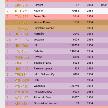
7
ZBP-807
Förbom
67
1983
1999
7
MET-571
Kosonen
70684
1984
7
TVX-777
Osmo Aho
1048
1984
24
FCS-578
Vaasan Paika
1156
1984
7
TVX-726
Pohjolan Liikenne
1984
24
ULU-124
Norrgård
1045
1984
24
MEP-124
Vesanen
6029
1984
24
HRX-300
LSL
146705
1984
60
TVJ-133
Nyholm
146804
1984
7
OMH-582
Ervasti
6010
1984
7
ZBA-607
Tuomisen Linja
6014
1984
7
URP-927
Разные города
933
1984
7
TVX-184
L-l. J. Salonen Oy
6116
1984
7
VNM-589
Dahl
1984
7
VNS-720
Wasabus
146749
1984
7
VNR-820
Pohjolan Matka
6013
1984
7
AVU-107
Friherrsin Auto
10357
1984
7
AFJ-635
Oravaisten Liikenne
83
1984