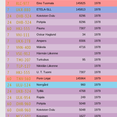
7
RLC-977
Eino Tuomala
145825
1978
7
UKR-880
ETELA-SLL
145813
1978
24
OHB-324
Koiviston Oulu
8296
1978
24
OHB-324
Pohjola
8296
1978
60
HKJ-555
Paunu
7307
1978
7
VHJ-111
Oskar Haglund
34
1978
7
UKX-278
Ampers
8306
1978
7
VHN-400
Mäkela
4716
1978
7
VSE-912
Härmän Liikenne
1978
7
TMJ-207
Turkubus
95
1978
7
TLP-127
Nikkilän Liikenne
1978
7
HKJ-555
U. T. Tuomi
7307
1978
60
TNV-560
Porin Linjat
145964
1979
24
ULU-124
Norrgård
960
1979
24
UKB-324
Tyllilä
4768
1979
24
ULK-954
Rajala
249
1979
60
OHR-960
Pohjola
5048
1979
60
OHR-960
Koiviston Oulu
5048
1979
7
MCC-502
Kosonen
1627
1979