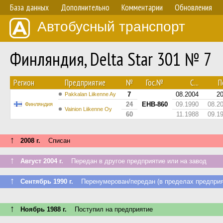
База данных
Дополнительно
Комментарии
Обновления
Автобусный транспорт
Финляндия, Delta Star 301 № 7
Регион
Предприятие
№
Гос.№
С...
По
7
08.2004
2
Pakkalan Liikenne Ay
24
EHB-860
09.1990
08.2
Финляндия
Vainion Liikenne Oy
60
11.1988
09.1
↑
2008 г.
Списан
↑
Август 2004 г.
Передан в другое предприятие или на завод
↑
Сентябрь 1990 г.
Перенумерован/передан (в пределах предприя
↑
Ноябрь 1988 г.
Поступил на предприятие