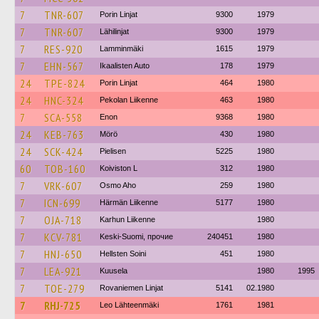
7
TNR-607
Porin Linjat
9300
1979
7
TNR-607
Lähilinjat
9300
1979
7
RES-920
Lamminmäki
1615
1979
7
EHN-567
Ikaalisten Auto
178
1979
24
TPE-824
Porin Linjat
464
1980
24
HNC-324
Pekolan Liikenne
463
1980
7
SCA-558
Enon
9368
1980
24
KEB-763
Mörö
430
1980
24
SCK-424
Pielisen
5225
1980
60
TOB-160
Koiviston L
312
1980
7
VRK-607
Osmo Aho
259
1980
7
ICN-699
Härmän Liikenne
5177
1980
7
OJA-718
Karhun Liikenne
1980
7
KCV-781
Keski-Suomi, прочие
240451
1980
7
HNJ-650
Hellsten Soini
451
1980
7
LEA-921
Kuusela
1980
1995
7
TOE-279
Rovaniemen Linjat
5141
02.1980
7
RHJ-725
Leo Lähteenmäki
1761
1981