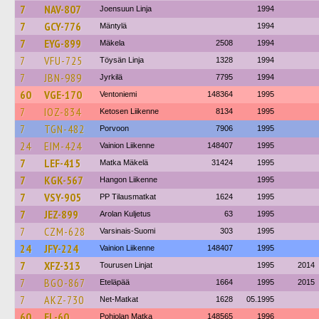
7
NAV-807
Joensuun Linja
1994
7
GCY-776
Mäntylä
1994
7
EYG-899
Mäkela
2508
1994
7
VFU-725
Töysän Linja
1328
1994
7
JBN-989
Jyrkilä
7795
1994
60
VGE-170
Ventoniemi
148364
1995
7
IOZ-834
Ketosen Liikenne
8134
1995
7
TGN-482
Porvoon
7906
1995
24
EIM-424
Vainion Liikenne
148407
1995
7
LEF-415
Matka Mäkelä
31424
1995
7
KGK-567
Hangon Liikenne
1995
7
VSY-905
PP Tilausmatkat
1624
1995
7
JEZ-899
Arolan Kuljetus
63
1995
7
CZM-628
Varsinais-Suomi
303
1995
24
JFY-224
Vainion Liikenne
148407
1995
7
XFZ-313
Tourusen Linjat
1995
2014
7
BGO-867
Eteläpää
1664
1995
2015
7
AKZ-730
Net-Matkat
1628
05.1995
60
EL-60
Pohjolan Matka
148565
1996