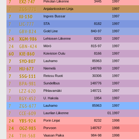
7
EXZ-747
Pekolan Liikenne
3445
1997
7
ZGS-771
Anjalankosken Linja
1997
7
IIJ-150
Ingves Bussar
1997
7
LIC-777
STA
8182
1997
7
GBV-824
Gold Line
840-97
1997
24
XGM-986
Lehtosen Liikenne
8203
1997
24
GBN-424
Mörö
815-97
1997
60
KIE-860
Koiviston Oulu
8166
1997
7
SYO-807
Lauhamo
85963
1997
7
HIJ-677
Niemelä
148769
1997
7
SSG-111
Reissu Ruoti
30306
1997
7
BPA-981
Sundellbus
148776
1997
7
LZZ-620
Pihlavamäki
148721
1997
7
RGY-452
U. Hakola
1954
1997
7
ZGS-677
Lauhamo
85963
1997
7
CCE-609
Laurilan Liikenne
01.1997
24
YBS-924
Porin Linjat
8232
1998
24
OGZ-983
Porvoon
148767
1998
24
TIH-568
Vaasan Paika
984-98
1998