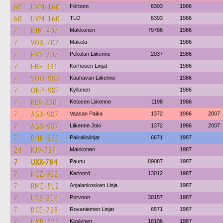
60
UVM-160
Förbom
6393
1986
60
UVM-160
TLO
6393
1986
7
KJM-407
Makkonen
79786
1986
7
VOX-702
Mäkela
1986
7
HVS-707
Pekolan Liikenne
2037
1986
7
EBE-331
Korhosen Linjat
1986
7
VOO-982
Kauhavan Liikenne
1986
7
ONP-987
Kyllonen
1986
7
RLX-230
Ketosen Liikenne
1198
1986
7
AGX-987
Vaasan Paika
1372
1986
2007
7
AGX-987
Liikenne Joki
1372
1986
2007
7
BHP-877
Paikallislinjat
6671
1987
24
KJV-724
Makkonen
1987
7
UXX-784
Paunu
89087
1987
7
NCZ-922
Karinord
13012
1987
7
RME-512
Anjalankosken Linja
1987
7
URS-214
Porvoon
30157
1987
7
BCE-728
Rovaniemen Linjat
6571
1987
7
UXB-777
Koskinen
18106
1987