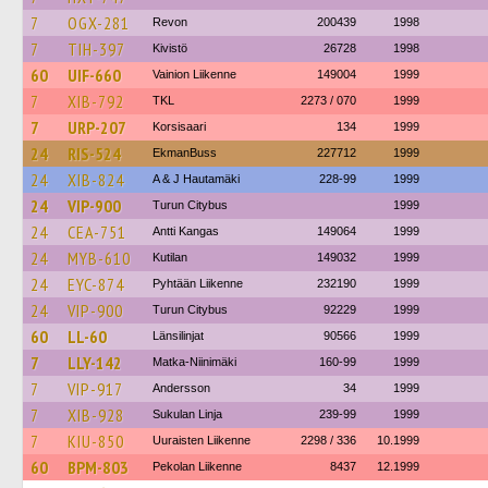
7
OGX-281
Revon
200439
1998
7
TIH-397
Kivistö
26728
1998
60
UIF-660
Vainion Liikenne
149004
1999
7
XIB-792
TKL
2273 / 070
1999
7
URP-207
Korsisaari
134
1999
24
RIS-524
EkmanBuss
227712
1999
24
XIB-824
A & J Hautamäki
228-99
1999
24
VIP-900
Turun Citybus
1999
24
CEA-751
Antti Kangas
149064
1999
24
MYB-610
Kutilan
149032
1999
24
EYC-874
Pyhtään Liikenne
232190
1999
24
VIP-900
Turun Citybus
92229
1999
60
LL-60
Länsilinjat
90566
1999
7
LLY-142
Matka-Niinimäki
160-99
1999
7
VIP-917
Andersson
34
1999
7
XIB-928
Sukulan Linja
239-99
1999
7
KIU-850
Uuraisten Liikenne
2298 / 336
10.1999
60
BPM-803
Pekolan Liikenne
8437
12.1999