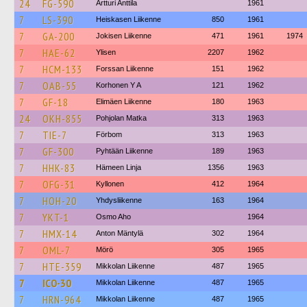
24
FG-590
Artturi Anttila
1961
7
LS-390
Heiskasen Liikenne
850
1961
7
GA-200
Jokisen Liikenne
471
1961
1974
7
HAE-62
Ylisen
2207
1962
7
HCM-133
Forssan Liikenne
151
1962
7
OAB-55
Korhonen Y A
121
1962
7
GF-18
Elimäen Liikenne
180
1963
24
OKH-855
Pohjolan Matka
313
1963
7
TIE-7
Förbom
313
1963
7
GF-300
Pyhtään Liikenne
189
1963
7
HHK-83
Hämeen Linja
1356
1963
7
OFG-31
Kyllonen
412
1964
7
HOH-20
Yhdysliikenne
163
1964
7
YKT-1
Osmo Aho
1964
7
HMX-14
Anton Mäntylä
302
1964
7
OML-7
Mörö
305
1965
7
HTE-359
Mikkolan Liikenne
487
1965
7
ICO-30
Mikkolan Liikenne
487
1965
7
HRN-964
Mikkolan Liikenne
487
1965