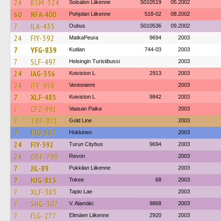
24
BSM-324
Soisalon Liikenne
S010519
05.2002
60
NFA-400
Pohjolan Liikenne
518-02
08.2002
7
ILA-435
Oubus
S010536
09.2002
24
FIY-592
MatkaPeura
9694
2003
7
YFG-839
Kutilan
744-03
2003
7
SLF-497
Helsingin Turistibussi
2003
24
IAG-356
Koiviston L
2913
2003
24
JFF-958
Ventoniemi
2003
7
XLF-483
Koiviston L
9842
2003
7
CFZ-991
Vaasan Paika
2003
7
TRF-971
Gold Line
2003
7
FJO-337
Hokkinen
2003
24
FIY-592
Turun Citybus
9694
2003
24
OBF-790
Revon
2003
7
JIL-89
Pukkilan Liikenne
2003
7
HJG-813
Tokee
68
2003
7
XLF-383
Tapio Lae
2003
7
SHG-307
V. Alamäki
9868
2003
7
FLG-277
Elimäen Liikenne
2920
2003