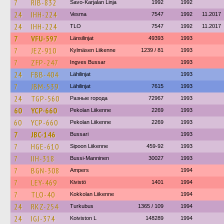
7
RIB-832
Savo-Karjalan Linja
1992
1992
24
IHH-224
Vesma
7547
1992
11.2017
24
IHH-224
TLO
7547
1992
11.2017
7
VFU-597
Länsilinjat
49393
1993
7
JEZ-910
Kylmäsen Liikenne
1239 / 81
1993
7
ZFP-247
Ingves Bussar
1993
24
FBB-404
Lähilinjat
1993
7
JBM-539
Lähilinjat
7615
1993
24
TGP-560
Разные города
72967
1993
60
YCP-660
Pekolan Liikenne
2269
1993
60
YCP-660
Pekolan Liikenne
2269
1993
7
JBC-146
Bussari
1993
7
HGE-610
Sipoon Liikenne
459-92
1993
7
IIH-318
Bussi-Manninen
30027
1993
7
BGN-308
Ampers
1994
7
LEY-469
Kivistö
1401
1994
7
TLO-40
Kokkolan Liikenne
1994
24
RKZ-254
Turkubus
1365 / 109
1994
24
IGJ-374
Koiviston L
148289
1994