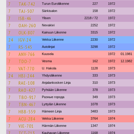
7
TAK-742
Turun Euroliikenne
227
1972
7
TAJ-507
Särkisalon
158
1972
7
ISB-46
Ylisen
2218 / 72
1972
7
OAH-260
Nevakivi
2252
1972
7
OLK-807
Kainuun Liikenne
3315
1972
24
IGV-24
Vekka Liikenne
2230
1972
7
RS-545
Autolinjat
3298
1972
7
ANV-766
Kuusela
1972
01.1981
7
TDO-7
Vesma
162
1972
12.1982
7
VAT-770
U. Hakola
1128
1973
24
HBJ-244
Yhdysliikenne
333
1973
7
RAE-108
Anjalankosken Linja
310
1973
7
RAO-427
Pyhtään Liikenne
378
1973
7
TBO-917
Разные города
349
1973
7
TBN-467
Lyttylän Liikenne
1078
1973
7
HBB-559
Hämeen Linja
3483
1973
7
ACU-284
Vekka Liikenne
3764
1974
7
VJE-701
Härmän Liikenne
1347
1974
7
TCT-713
Kauhavan Liikenne
1168
1974