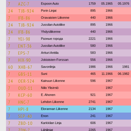
7
AZC-7
Espoon Auto
1759
05.1965
05.1976
24
TJB-924
Porin Linjat
895
1966
7
IFB-86
Oravaisten Liikenne
440
1966
24
TJB-924
Jussilan Autoliike
895
1966
24
IFB-86
Yhdysliikenne
440
1966
7
YEI-98
Разные города
2221
1966
7
ENT-36
Jussilan Autoliike
580
1966
7
EPS-7
Artturi Anttila
583
1966
7
HIX-90
Jokioisten-Forssan
556
1966
60
XHB-67
Savonlinja
1986
1966
1981
7
GBS-11
Suni
465
11.1966
06.1982
24
OER-524
Kainuun Liikenne
596
1967
7
OUD-11
Niilo Ylisirniö
1967
7
KCP-60
E. Ahonen
921
1967
7
HNC-7
Lehdon Liikenne
2741
1967
7
HPI-8
Elorannan Liikenne
2134
1967
7
SEP-40
Enon
241
1967
7
ZBD-10
Karkkilan Linja
606
1967
7
ZDN-7
Lähilinjat
2265
1967