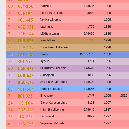
60
GBY-160
Porvoon
148625
1996
7
UBI-307
Luopioisten Linja
8019
1996
7
VGL-413
Vekka Liikenne
1996
7
ACZ-951
Lauhamo
1765
1996
7
UGR-144
Möllärin Linjat
148618
1996
7
CHN-921
Sundellbus
1785
1996
7
HGV-132
Hyvinkään Liikenne
1996
24
ZGC-702
Paunu
1573 / 133
1996
24
RGJ-557
Jyrkilä
1711
1996
60
OGP-473
Oulaisten Liikenne
148476
1996
7
CGN-634
Seinäjoen
24035
1996
7
KGU-543
Alhonen&Lastunen
148520
1996
60
NBF-364
Pohjolan Matka
148565
1996
7
RGJ-822
E. Ahonen
1747
1996
2019
24
HIE-104
Savo-Karjalan Linja
8113
1997
24
OGZ-212
Härmän Liikenne
148645
1997
24
ELX-224
Länsilinjat
88897
1997
60
HSG-448
Veljekset Salmela
1997