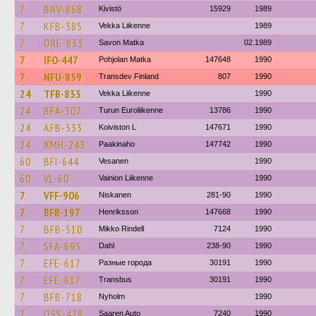
7
BNV-868
Kivistö
15929
1989
7
KFB-385
Vekka Liikenne
1989
7
ORE-833
Savon Matka
02.1989
7
IFO-447
Pohjolan Matka
147648
1990
7
NFU-859
Transdev Finland
807
1990
24
TFB-833
Vekka Liikenne
1990
24
BFA-307
Turun Euroliikenne
13786
1990
24
AFB-533
Koiviston L
147671
1990
24
XMH-243
Paakinaho
147742
1990
60
BFI-644
Vesanen
1990
60
VL-60
Vainion Liikenne
1990
7
VFF-906
Niskanen
281-90
1990
7
BFB-197
Henriksson
147668
1990
7
BFB-510
Mikko Rindell
7124
1990
7
SFA-695
Dahl
238-90
1990
7
EFE-617
Разные города
30191
1990
7
EFE-617
Transbus
30191
1990
7
BFB-718
Nyholm
1990
7
OSS-478
Saaren Auto
7240
1990