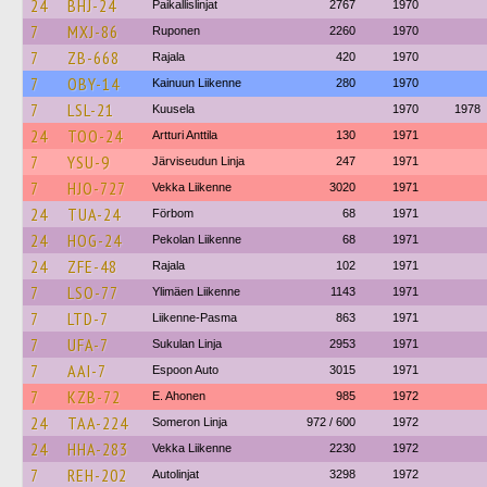
24
BHJ-24
Paikallislinjat
2767
1970
7
MXJ-86
Ruponen
2260
1970
7
ZB-668
Rajala
420
1970
7
OBY-14
Kainuun Liikenne
280
1970
7
LSL-21
Kuusela
1970
1978
24
TOO-24
Artturi Anttila
130
1971
7
YSU-9
Järviseudun Linja
247
1971
7
HJO-727
Vekka Liikenne
3020
1971
24
TUA-24
Förbom
68
1971
24
HOG-24
Pekolan Liikenne
68
1971
24
ZFE-48
Rajala
102
1971
7
LSO-77
Ylimäen Liikenne
1143
1971
7
LTD-7
Liikenne-Pasma
863
1971
7
UFA-7
Sukulan Linja
2953
1971
7
AAI-7
Espoon Auto
3015
1971
7
KZB-72
E. Ahonen
985
1972
24
TAA-224
Someron Linja
972 / 600
1972
24
HHA-283
Vekka Liikenne
2230
1972
7
REH-202
Autolinjat
3298
1972