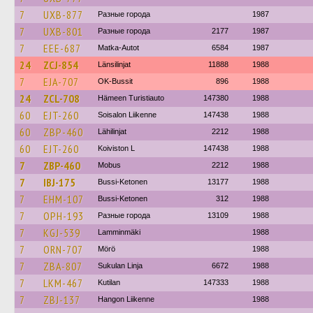
7
UXB-877
Разные города
1987
7
UXB-801
Разные города
2177
1987
7
EEE-687
Matka-Autot
6584
1987
24
ZCJ-854
Länsilinjat
11888
1988
7
EJA-707
OK-Bussit
896
1988
24
ZCL-708
Hämeen Turistiauto
147380
1988
60
EJT-260
Soisalon Liikenne
147438
1988
60
ZBP-460
Lähilinjat
2212
1988
60
EJT-260
Koiviston L
147438
1988
7
ZBP-460
Mobus
2212
1988
7
IBJ-175
Bussi-Ketonen
13177
1988
7
EHM-107
Bussi-Ketonen
312
1988
7
OPH-193
Разные города
13109
1988
7
KGJ-539
Lamminmäki
1988
7
ORN-707
Mörö
1988
7
ZBA-807
Sukulan Linja
6672
1988
7
LKM-467
Kutilan
147333
1988
7
ZBJ-137
Hangon Liikenne
1988