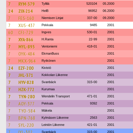
7
RYM-379
Tyllilä
520104
05.2000
24
ZIX-214
HelB
96952
06.2000
7
FES-160
Niemisen Linjat
337-00
09.2000
7
XUS-437
Pekkala
9485
2001
60
CFJ-729
Ingves
530-01
2001
7
XYA-866
H.Ranta
22-99
2001
7
MYL-895
Ventoniemi
418-01
2001
7
OYK-484
EkmanBuss
2001
7
MKX-964
Rytkönen
2001
24
EZF-200
Kivistö
2001
7
JHL-371
Kokkolan Liikenne
2001
7
HYV-828
Svanbäck
315-00
2001
7
HZK-772
Kurumaa
2001
7
TYN-280
Wendelin Transport
471-01
2001
7
AOY-377
Pekkala
9392
2001
7
TYO-584
Mäkela
2001
7
BPN-768
Kylmäsen Liikenne
2563
2001
7
SYL-220
Leiniön Liikenne
421-01
2001
7
IYL-302
Svanbäck
315-00
2001