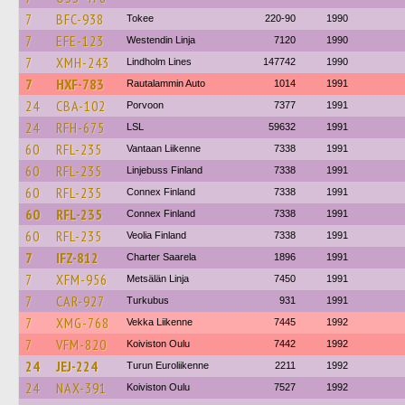
7
BFC-938
Tokee
220-90
1990
7
EFE-123
Westendin Linja
7120
1990
7
XMH-243
Lindholm Lines
147742
1990
7
HXF-783
Rautalammin Auto
1014
1991
24
CBA-102
Porvoon
7377
1991
24
RFH-675
LSL
59632
1991
60
RFL-235
Vantaan Liikenne
7338
1991
60
RFL-235
Linjebuss Finland
7338
1991
60
RFL-235
Connex Finland
7338
1991
60
RFL-235
Connex Finland
7338
1991
60
RFL-235
Veolia Finland
7338
1991
7
IFZ-812
Charter Saarela
1896
1991
7
XFM-956
Metsälän Linja
7450
1991
7
CAR-927
Turkubus
931
1991
7
XMG-768
Vekka Liikenne
7445
1992
7
VFM-820
Koiviston Oulu
7442
1992
24
JEJ-224
Turun Euroliikenne
2211
1992
24
NAX-391
Koiviston Oulu
7527
1992