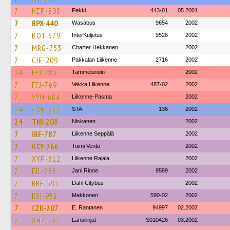
7
NEP-808
Pekki
443-01
05.2001
7
BPX-440
Wasabus
9654
2002
7
BOT-679
InterKuljetus
9526
2002
7
MRG-753
Charter Hekkanen
2002
7
CJE-209
Pakkalan Liikenne
2716
2002
24
FFJ-783
Tammelundin
2002
7
FFJ-769
Vekka Liikenne
487-02
2002
7
VYN-684
Liikenne-Pasma
2002
24
ZOF-221
STA
136
2002
24
TNI-208
Niskanen
2002
7
IRF-787
Liikenne Seppälä
2002
7
KCY-766
Toimi Vento
2002
7
XYP-312
Liikenne Rajala
2002
7
FJL-686
Jani Rinne
9589
2002
7
RRF-595
Dahl Citybus
2002
7
RSI-952
Makkonen
590-02
2002
7
CZK-207
E. Rantanen
94997
02.2002
7
XHZ-767
Länsilinjat
S010426
03.2002