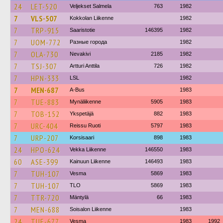
24
LET-520
Veljekset Salmela
763
1982
7
VLS-507
Kokkolan Liikenne
1982
7
TRP-915
Saaristotie
146395
1982
7
UOM-772
Разные города
1982
7
OLA-730
Nevakivi
2185
1982
7
TSJ-307
Artturi Anttila
726
1982
7
HPN-333
LSL
1982
7
MEN-687
A-Bus
1983
7
TUE-883
Mynäliikenne
5905
1983
7
TOB-152
Ykspetäjä
882
1983
7
URC-404
Reissu Ruoti
5797
1983
7
URP-207
Korsisaari
898
1983
24
HPO-624
Vekka Liikenne
146550
1983
60
ASE-399
Kainuun Liikenne
146493
1983
7
TUH-107
Vesma
5869
1983
7
TUH-107
TLO
5869
1983
7
TTR-720
Mäntylä
66
1983
7
MEN-688
Soisalon Liikenne
1983
24
TUE-677
Vesma
1983
1992