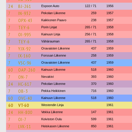
24
BJ-261
Espoon Auto
122 / 71
1956
7
IN-932
Pekolan Liikenne
259
1957
7
OPX-43
Kaikkonen Paavo
238
1957
7
TEY-6
Porin Linjat
265 / 71
1958
7
OI-995
Kainuun Linja
256 / 71
1958
7
TEY-6
Vähärauman
265 / 71
1958
7
YJX-92
Oravaisten Liikenne
437
1959
7
IX-160
Forssan Liikenne
258
1959
7
VSC-96
Oravaisten Liikenne
437
1959
60
OAP-260
Kainuun Liikenne
518
1960
7
ON-7
Nevakivi
393
1960
24
HC-617
Pekolan Liikenne
370
1960
7
OB-3
Pekka Heikkinen
716
1960
60
OVC-40
Kainuun Liikenne
518
1960
60
VT-60
Westendin Linja
1961
24
HH-800
Vekka Liikenne
147
1961
7
OI-7
Koiviston Oulu
599
1961
7
LVK-11
Heiskasen Liikenne
850
1961