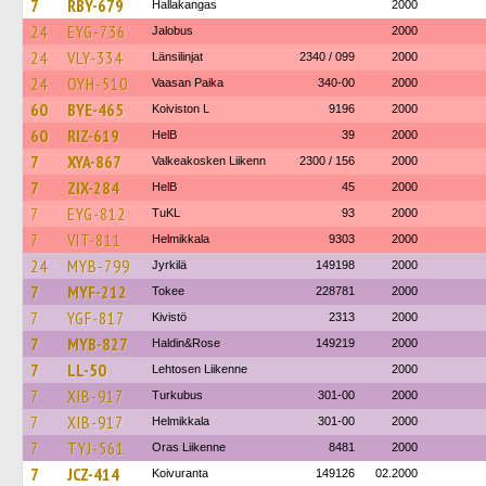
7
RBY-679
Hallakangas
2000
24
EYG-736
Jalobus
2000
24
VLY-334
Länsilinjat
2340 / 099
2000
24
OYH-510
Vaasan Paika
340-00
2000
60
BYE-465
Koiviston L
9196
2000
60
RIZ-619
HelB
39
2000
7
XYA-867
Valkeakosken Liikenn
2300 / 156
2000
7
ZIX-284
HelB
45
2000
7
EYG-812
TuKL
93
2000
7
VIT-811
Helmikkala
9303
2000
24
MYB-799
Jyrkilä
149198
2000
7
MYF-212
Tokee
228781
2000
7
YGF-817
Kivistö
2313
2000
7
MYB-827
Haldin&Rose
149219
2000
7
LL-50
Lehtosen Liikenne
2000
7
XIB-917
Turkubus
301-00
2000
7
XIB-917
Helmikkala
301-00
2000
7
TYJ-561
Oras Liikenne
8481
2000
7
JCZ-414
Koivuranta
149126
02.2000