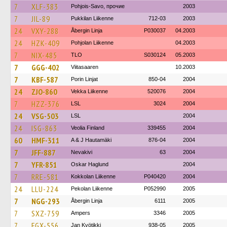
7
XLF-383
Pohjois-Savo, прочие
2003
7
JIL-89
Pukkilan Liikenne
712-03
2003
24
VXY-288
Åbergin Linja
P030037
04.2003
24
HZK-409
Pohjolan Liikenne
04.2003
7
NIX-485
TLO
S030124
05.2003
7
GGG-402
Viitasaaren
10.2003
7
KBF-587
Porin Linjat
850-04
2004
24
ZJO-860
Vekka Liikenne
520076
2004
7
HZZ-376
LSL
3024
2004
24
VSG-503
LSL
2004
24
ISG-863
Veolia Finland
339455
2004
60
HMF-311
A & J Hautamäki
876-04
2004
7
JFF-887
Nevakivi
63
2004
7
YFR-851
Oskar Haglund
2004
7
RRE-581
Kokkolan Liikenne
P040420
2004
24
LLU-224
Pekolan Liikenne
P052990
2005
7
NGG-293
Åbergin Linja
6111
2005
7
SXZ-759
Ampers
3346
2005
7
FGX-556
Jan Kyötikki
938-05
2005