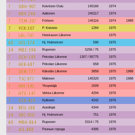
7
OBH-907
Koiviston Oulu
145166
1974
7
HBV-244
Aaltonen
240117
1974
7
TEM-207
Förbom
145116
1974
1989
7
VCK-107
P. Koivisto
1284
1975
7
LBL-707
Heiskasen Liikenne
1975
60
UCL-274
Hj. Holmstrom
590
1975
24
MBC-594
Ruponen
5256 / 75
1975
7
OCH-195
Pekolan Liikenne
1307 / 95775
1975
7
HER-687
Pekolan Liikenne
658
1975
7
OEN-777
Käkelän Liikenne
3858
1975
1988
7
TJC-977
Mäkinen
145320
1975
1988
7
HHJ-191
Ykspetäjä
1509
1976
7
HTE-147
Vekka Liikenne
4294
1976
7
OCX-419
Kyllonen
4242
1976
24
REU-288
Autolinjat
4344
1976
24
VRC-950
Hj. Holmstrom
751
1976
60
MBH-864
Ruponen
5314 / 75
1976
7
AJL-888
Разные города
4395
1976