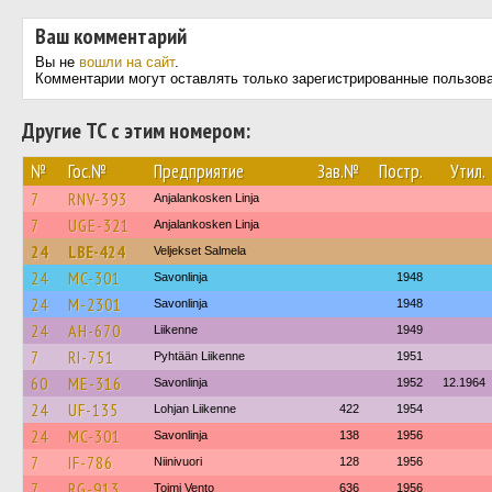
Ваш комментарий
Вы не
вошли на сайт
.
Комментарии могут оставлять только зарегистрированные пользов
Другие ТС с этим номером:
№
Гос.№
Предприятие
Зав.№
Постр.
Утил.
7
RNV-393
Anjalankosken Linja
7
UGE-321
Anjalankosken Linja
24
LBE-424
Veljekset Salmela
24
MC-301
Savonlinja
1948
24
M-2301
Savonlinja
1948
24
AH-670
Liikenne
1949
7
RI-751
Pyhtään Liikenne
1951
60
ME-316
Savonlinja
1952
12.1964
24
UF-135
Lohjan Liikenne
422
1954
24
MC-301
Savonlinja
138
1956
7
IF-786
Niinivuori
128
1956
7
RG-913
Toimi Vento
636
1956