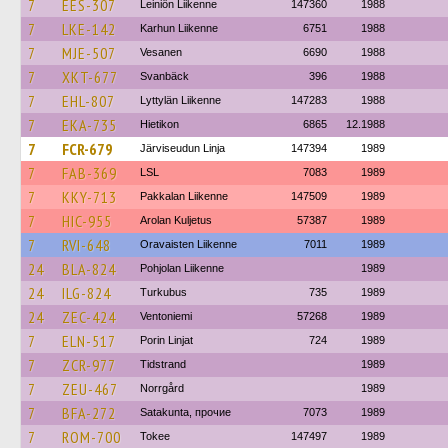
7
EES-307
Leiniön Liikenne
147360
1988
7
LKE-142
Karhun Liikenne
6751
1988
7
MJE-507
Vesanen
6690
1988
7
XKT-677
Svanbäck
396
1988
7
EHL-807
Lyttylän Liikenne
147283
1988
7
EKA-735
Hietikon
6865
12.1988
7
FCR-679
Järviseudun Linja
147394
1989
7
FAB-369
LSL
7083
1989
7
KKY-713
Pakkalan Liikenne
147509
1989
7
HIC-955
Arolan Kuljetus
57387
1989
7
RVI-648
Oravaisten Liikenne
7011
1989
24
BLA-824
Pohjolan Liikenne
1989
24
ILG-824
Turkubus
735
1989
24
ZEC-424
Ventoniemi
57268
1989
7
ELN-517
Porin Linjat
724
1989
7
ZCR-977
Tidstrand
1989
7
ZEU-467
Norrgård
1989
7
BFA-272
Satakunta, прочие
7073
1989
7
ROM-700
Tokee
147497
1989