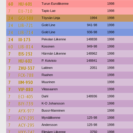
60
HIJ-601
Turun Euroliikenne
1998
7
EIJ-710
Tapio Lae
1998
24
GCJ-588
Töysän Linja
1994
1998
24
LIB-721
Gold Line
941-98
1998
24
LIB-714
Gold Line
936-98
1998
24
III-173
Pekolan Liikenne
148838
1998
60
LIB-814
Kosonen
949-98
1998
7
EIS-252
Härmän Liikenne
148962
1998
7
HIJ-602
P. Koivisto
148841
1998
7
ZHU-337
Laitinen
2051
1998
7
FCX-788
Raahen
1998
7
IIM-950
Muurinen
1998
7
VIP-880
Viitasaaren
1998
7
ECI-405
Dahl
148936
1998
7
BIY-739
K-O Johansson
1998
7
AYX-977
Bussi-Manninen
1998
7
ACY-295
Mynäliikenne
125-98
1998
7
ACY-295
Andersson
125-98
1998
7
HXY-747
Elimäen Liikenne
3750
1998