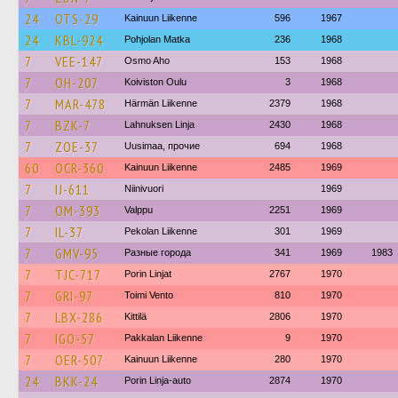
24
OTS-29
Kainuun Liikenne
596
1967
24
KBL-924
Pohjolan Matka
236
1968
7
VEE-147
Osmo Aho
153
1968
7
OH-207
Koiviston Oulu
3
1968
7
MAR-478
Härmän Liikenne
2379
1968
7
BZK-7
Lahnuksen Linja
2430
1968
7
ZOE-37
Uusimaa, прочие
694
1968
60
OCR-360
Kainuun Liikenne
2485
1969
7
IJ-611
Niinivuori
1969
7
OM-393
Valppu
2251
1969
7
IL-37
Pekolan Liikenne
301
1969
7
GMV-95
Разные города
341
1969
1983
7
TJC-717
Porin Linjat
2767
1970
7
GRI-97
Toimi Vento
810
1970
7
LBX-286
Kittilä
2806
1970
7
IGO-57
Pakkalan Liikenne
9
1970
7
OER-507
Kainuun Liikenne
280
1970
24
BKK-24
Porin Linja-auto
2874
1970