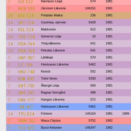
7
IEH-122
Niemisen Linjat
574
1981
7
MCN-995
Järvisen Liikenne
146151
1981
24
KEC-324
Pohjolan Matka
236
1981
24
UPC-524
Uusimaa, прочие
5428
1981
24
KEL-324
Makkonen
612
1981
24
TRB-724
Someron Linja
10
1981
24
HOA-564
Yhdysliikenne
541
1981
24
HOA-564
Pekolan Liikenne
541
1981
7
UNP-907
Lähilinjat
570
1981
7
LJE-294
Heiskasen Liikenne
5462
1981
7
HNU-740
Kivistö
552
1981
7
RHN-895
Toimi Vento
5330
1981
7
UNT-700
Åbergin Linja
566
1981
7
UMS-947
Ragnar Norrgård
488
1981
7
UNK-577
Hangon Liikenne
572
1981
7
LEK-457
Heiskasen Liikenne
5462
1981
24
TPL-824
Förbom
146164
1981
1999
7
VMM-382
Wasa Citybus
5752
1982
7
TSS-923
Bussi-Ketonen
146347
1982