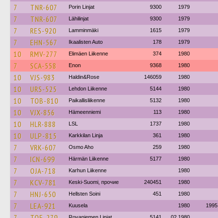
7
TNR-607
Porin Linjat
9300
1979
7
TNR-607
Lähilinjat
9300
1979
7
RES-920
Lamminmäki
1615
1979
7
EHN-567
Ikaalisten Auto
178
1979
10
RMV-277
Elimäen Liikenne
374
1980
7
SCA-558
Enon
9368
1980
10
VJS-983
Haldin&Rose
146059
1980
10
URS-525
Lehdon Liikenne
5144
1980
10
TOB-810
Paikallisliikenne
5132
1980
10
VJX-856
Hämeenniemi
113
1980
10
HLR-888
LSL
1737
1980
10
ULP-815
Karkkilan Linja
361
1980
7
VRK-607
Osmo Aho
259
1980
7
ICN-699
Härmän Liikenne
5177
1980
7
OJA-718
Karhun Liikenne
1980
7
KCV-781
Keski-Suomi, прочие
240451
1980
7
HNJ-650
Hellsten Soini
451
1980
7
LEA-921
Kuusela
1980
1995
7
TOE-279
Rovaniemen Linjat
5141
02.1980