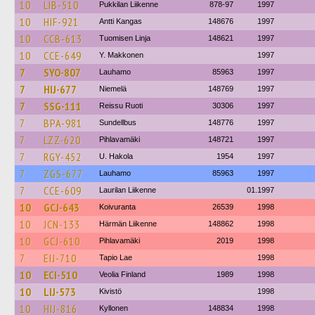
10
LIB-510
Pukkilan Liikenne
878-97
1997
10
HIF-921
Antti Kangas
148676
1997
10
CCB-613
Tuomisen Linja
148621
1997
10
CCE-649
Y. Makkonen
1997
7
SYO-807
Lauhamo
85963
1997
7
HIJ-677
Niemelä
148769
1997
7
SSG-111
Reissu Ruoti
30306
1997
7
BPA-981
Sundellbus
148776
1997
7
LZZ-620
Pihlavamäki
148721
1997
7
RGY-452
U. Hakola
1954
1997
7
ZGS-677
Lauhamo
85963
1997
7
CCE-609
Laurilan Liikenne
01.1997
10
GCJ-643
Koivuranta
26539
1998
10
JCN-133
Härmän Liikenne
148862
1998
10
GCJ-610
Pihlavamäki
2019
1998
7
EIJ-710
Tapio Lae
1998
10
ECI-510
Veolia Finland
1989
1998
10
LIJ-573
Kivistö
1998
10
HIJ-816
Kyllonen
148834
1998