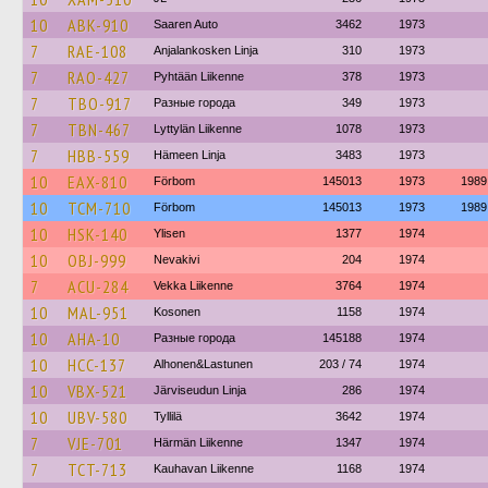
10
ABK-910
Saaren Auto
3462
1973
7
RAE-108
Anjalankosken Linja
310
1973
7
RAO-427
Pyhtään Liikenne
378
1973
7
TBO-917
Разные города
349
1973
7
TBN-467
Lyttylän Liikenne
1078
1973
7
HBB-559
Hämeen Linja
3483
1973
10
EAX-810
Förbom
145013
1973
1989
10
TCM-710
Förbom
145013
1973
1989
10
HSK-140
Ylisen
1377
1974
10
OBJ-999
Nevakivi
204
1974
7
ACU-284
Vekka Liikenne
3764
1974
10
MAL-951
Kosonen
1158
1974
10
AHA-10
Разные города
145188
1974
10
HCC-137
Alhonen&Lastunen
203 / 74
1974
10
VBX-521
Järviseudun Linja
286
1974
10
UBV-580
Tyllilä
3642
1974
7
VJE-701
Härmän Liikenne
1347
1974
7
TCT-713
Kauhavan Liikenne
1168
1974