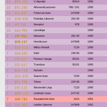
10
BFB-205
V. Alamäki
30414
1990
10
BFC-290
Alhonen&Lastunen
788 / 241
1990
10
IFO-447
Friherrsin Auto
147648
1990
10
EFM-958
Pukkilan Liikenne
292-90
1990
10
HFI-341
Nevakivi
878
1990
10
GAJ-993
Länsilinjat
1990
7
VFF-906
Niskanen
281-90
1990
7
BFB-197
Henriksson
147668
1990
7
BFB-510
Mikko Rindell
7124
1990
7
SFA-695
Dahl
238-90
1990
7
EFE-617
Разные города
30191
1990
7
EFE-617
Transbus
30191
1990
7
BFB-718
Nyholm
1990
7
OSS-478
Saaren Auto
7240
1990
7
BFC-938
Tokee
220-90
1990
7
EFE-123
Westendin Linja
7120
1990
7
XMH-243
Lindholm Lines
147742
1990
7
HXF-783
Rautalammin Auto
1014
1991
10
FAU-903
Leiniön Liikenne
147809
1991