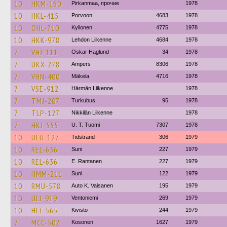
10
HKM-160
Pirkanmaa, прочие
1978
10
HKL-415
Porvoon
4683
1978
10
OHL-710
Kyllonen
4775
1978
10
HKK-978
Lehdon Liikenne
4684
1978
7
VHJ-111
Oskar Haglund
34
1978
7
UKX-278
Ampers
8306
1978
7
VHN-400
Mäkela
4716
1978
7
VSE-912
Härmän Liikenne
1978
7
TMJ-207
Turkubus
95
1978
7
TLP-127
Nikkilän Liikenne
1978
7
HKJ-555
U. T. Tuomi
7307
1978
10
ULU-127
Tidstrand
306
1979
10
REL-636
Suni
227
1979
10
REL-636
E. Rantanen
227
1979
10
HMM-211
Suni
122
1979
10
RMU-578
Auto K. Vaisanen
195
1979
10
ULJ-919
Ventoniemi
269
1979
10
HLT-565
Kivistö
244
1979
7
MCC-502
Kosonen
1627
1979