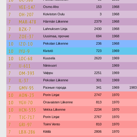
7
VEE-147
Osmo Aho
153
1968
7
OH-207
Koiviston Oulu
3
1968
7
MAR-478
Härmän Liikenne
2379
1968
7
BZK-7
Lahnuksen Linja
2430
1968
7
ZOE-37
Uusimaa, прочие
694
1968
10
IZO-10
Pekolan Liikenne
236
1968
10
IYU-9
Kivistö
723
1969
10
LOC-68
Kuusela
2620
1969
7
IJ-611
Niinivuori
1969
7
OM-393
Valppu
2251
1969
7
IL-37
Pekolan Liikenne
301
1969
7
GMV-95
Разные города
341
1969
1983
10
AON-23
Porin Linjat
2747
1970
10
YGV-70
Oravaisten Liikenne
813
1970
10
HCN-535
Vekka Liikenne
2234
1970
7
TJC-717
Porin Linjat
2767
1970
7
GRI-97
Toimi Vento
810
1970
7
LBX-286
Kittilä
2806
1970