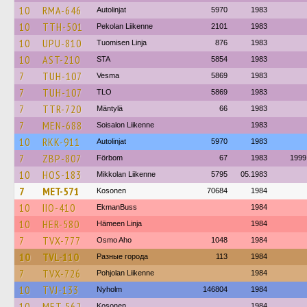
10
RMA-646
Autolinjat
5970
1983
10
TTH-501
Pekolan Liikenne
2101
1983
10
UPU-810
Tuomisen Linja
876
1983
10
AST-210
STA
5854
1983
7
TUH-107
Vesma
5869
1983
7
TUH-107
TLO
5869
1983
7
TTR-720
Mäntylä
66
1983
7
MEN-688
Soisalon Liikenne
1983
10
RKK-911
Autolinjat
5970
1983
7
ZBP-807
Förbom
67
1983
1999
10
HOS-183
Mikkolan Liikenne
5795
05.1983
7
MET-571
Kosonen
70684
1984
10
IIO-410
EkmanBuss
1984
10
HER-580
Hämeen Linja
1984
7
TVX-777
Osmo Aho
1048
1984
10
TVL-110
Разные города
113
1984
7
TVX-726
Pohjolan Liikenne
1984
10
TVJ-133
Nyholm
146804
1984
10
MET-562
Kosonen
1984