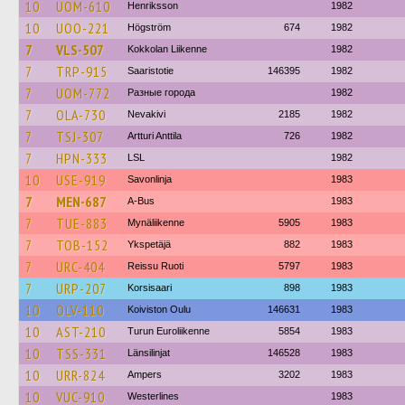
10
UOM-610
Henriksson
1982
10
UOO-221
Högström
674
1982
7
VLS-507
Kokkolan Liikenne
1982
7
TRP-915
Saaristotie
146395
1982
7
UOM-772
Разные города
1982
7
OLA-730
Nevakivi
2185
1982
7
TSJ-307
Artturi Anttila
726
1982
7
HPN-333
LSL
1982
10
USE-919
Savonlinja
1983
7
MEN-687
A-Bus
1983
7
TUE-883
Mynäliikenne
5905
1983
7
TOB-152
Ykspetäjä
882
1983
7
URC-404
Reissu Ruoti
5797
1983
7
URP-207
Korsisaari
898
1983
10
OLV-110
Koiviston Oulu
146631
1983
10
AST-210
Turun Euroliikenne
5854
1983
10
TSS-331
Länsilinjat
146528
1983
10
URR-824
Ampers
3202
1983
10
VUC-910
Westerlines
1983