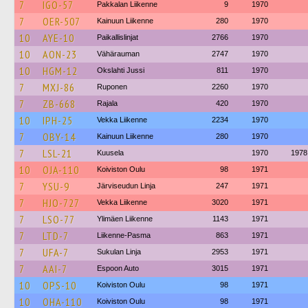
7
IGO-57
Pakkalan Liikenne
9
1970
7
OER-507
Kainuun Liikenne
280
1970
10
AYE-10
Paikallislinjat
2766
1970
10
AON-23
Vähärauman
2747
1970
10
HGM-12
Okslahti Jussi
811
1970
7
MXJ-86
Ruponen
2260
1970
7
ZB-668
Rajala
420
1970
10
IPH-25
Vekka Liikenne
2234
1970
7
OBY-14
Kainuun Liikenne
280
1970
7
LSL-21
Kuusela
1970
1978
10
OJA-110
Koiviston Oulu
98
1971
7
YSU-9
Järviseudun Linja
247
1971
7
HJO-727
Vekka Liikenne
3020
1971
7
LSO-77
Ylimäen Liikenne
1143
1971
7
LTD-7
Liikenne-Pasma
863
1971
7
UFA-7
Sukulan Linja
2953
1971
7
AAI-7
Espoon Auto
3015
1971
10
OPS-10
Koiviston Oulu
98
1971
10
OHA-110
Koiviston Oulu
98
1971