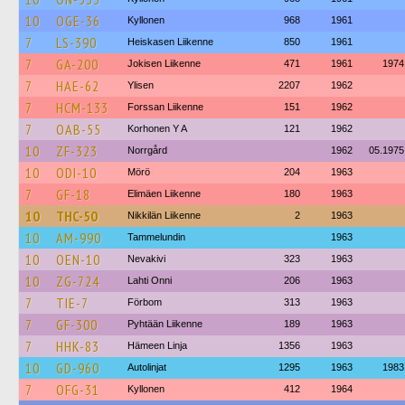
10
OGE-36
Kyllonen
968
1961
7
LS-390
Heiskasen Liikenne
850
1961
7
GA-200
Jokisen Liikenne
471
1961
1974
7
HAE-62
Ylisen
2207
1962
7
HCM-133
Forssan Liikenne
151
1962
7
OAB-55
Korhonen Y A
121
1962
10
ZF-323
Norrgård
1962
05.1975
10
ODI-10
Mörö
204
1963
7
GF-18
Elimäen Liikenne
180
1963
10
THC-50
Nikkilän Liikenne
2
1963
10
AM-990
Tammelundin
1963
10
OEN-10
Nevakivi
323
1963
10
ZG-724
Lahti Onni
206
1963
7
TIE-7
Förbom
313
1963
7
GF-300
Pyhtään Liikenne
189
1963
7
HHK-83
Hämeen Linja
1356
1963
10
GD-960
Autolinjat
1295
1963
1983
7
OFG-31
Kyllonen
412
1964