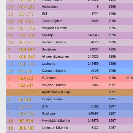
10
KGV-282
Andersson
3
1996
10
GJE-172
SLT
1774
1996
10
AHI-392
Turun Citybus
8035
1996
10
AGT-740
Pohjolan Liikenne
1996
10
TNZ-202
Kasilinja
148543
1996
10
OER-510
Kainuun Liikenne
AL23
1996
7
CGN-634
Seinäjoen
24035
1996
7
KGU-543
Alhonen&Lastunen
148520
1996
10
OGP-436
Lauhamo
148459
1996
10
OV-186
Kainuun Liikenne
AL23
1996
7
RGJ-822
E. Ahonen
1747
1996
2019
7
EXZ-747
Pekolan Liikenne
3445
1997
7
ZGS-771
Anjalankosken Linja
1997
7
IIJ-150
Ingves Bussar
1997
7
LIC-777
STA
8182
1997
7
GBV-824
Gold Line
840-97
1997
10
HIF-934
Hyvinkään Liikenne
148679
1997
10
UHF-603
Lehtosen Liikenne
8132
1997