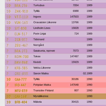
10
BFA-256
Turkubus
7054
1989
10
ZHK-910
Tyllilä
6988
1989
10
VTT-110
Ingves
147503
1989
10
VUH-163
Oravaisten Liikenne
13766
1989
10
SJT-830
Lindholm Lines
15828
1989
7
ELN-517
Porin Linjat
724
1989
7
ZCR-977
Tidstrand
1989
7
ZEU-467
Norrgård
1989
7
BFA-272
Satakunta, прочие
7073
1989
7
ROM-700
Tokee
147497
1989
7
BNV-868
Kivistö
15929
1989
7
KFB-385
Vekka Liikenne
1989
7
ORE-833
Savon Matka
02.1989
10
CAA-777
Tyllilä
30186
1990
7
IFO-447
Pohjolan Matka
147648
1990
7
NFU-859
Transdev Finland
807
1990
10
CAA-168
Mynäliikenne
1990
10
BFB-404
Mäkela
30415
1990