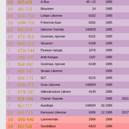
10
XJT-620
A-Bus
45 / 15
1985
10
AVJ-525
Muurinen
14
1985
10
UUA-710
Lohjan Liikenne
6152
1985
10
UVM-710
Friherrsin Auto
6262
1985
10
RJK-650
Liikenne Vuorela
146828
1985
10
UTE-910
Uusimaa, прочие
6101
1985
10
MHE-110
Vesanen
6168
1985
7
UTH-544
Разные города
1076
1985
7
ONK-593
Antti Kangas
1187
1985
7
RGR-947
Uusimaa, прочие
6148
1985
7
AVS-547
Sirolan Liikenne
1985
7
UUC-771
SLT
6215
1985
7
AXN-275
Oras Liikenne
146829
1985
7
HTN-107
Valkeakosken Liikenn
4149
1985
7
FCS-744
Charter Saarela
1985
2021
7
RLJ-777
Autolinjat
146834
02.1985
10
BIH-719
Kamusen Liikenne
6265
12.1985
2017
10
UVU-940
Lamminmäki
2066
1986
10
ECJ-768
Sundellbus
6423
1986