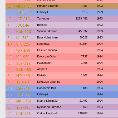
10
MRG-706
Elimäen Liikenne
1291
1993
7
JBM-539
Lähilinjat
7615
1993
10
JEZ-910
Turkubus
1239 / 81
1993
7
JBC-146
Bussari
1993
7
HGE-610
Sipoon Liikenne
459-92
1993
7
IIH-318
Bussi-Manninen
30027
1993
10
VFU-225
Länsilinjat
51594
1994
10
YAR-639
Разные города
1994
10
IGF-970
Koiviston Oulu
7737
1994
10
SEZ-222
Paakinaho
1468
1994
7
BGN-308
Ampers
1994
7
LEY-469
Kivistö
1401
1994
7
TLO-40
Kokkolan Liikenne
1994
10
LGF-866
Concordia Bus
1488
1994
10
JBM-909
Lähilinjat
1994
10
MKG-391
Matka-Niinimäki
21492
1994
10
SEZ-220
Kylmäsen Liikenne
1469
1994
10
NBF-281
Oskar Haglund
148266
1994