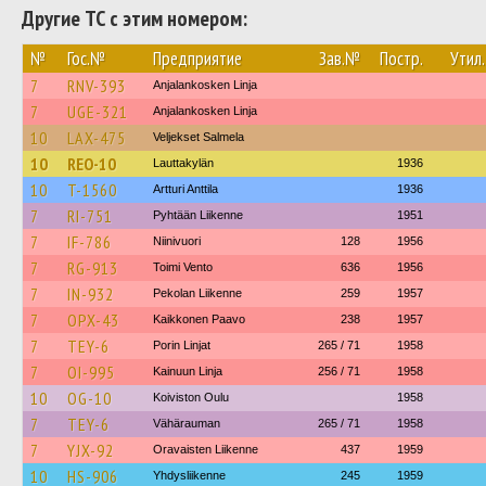
Другие ТС с этим номером:
№
Гос.№
Предприятие
Зав.№
Постр.
Утил.
7
RNV-393
Anjalankosken Linja
7
UGE-321
Anjalankosken Linja
10
LAX-475
Veljekset Salmela
10
REO-10
Lauttakylän
1936
10
T-1560
Artturi Anttila
1936
7
RI-751
Pyhtään Liikenne
1951
7
IF-786
Niinivuori
128
1956
7
RG-913
Toimi Vento
636
1956
7
IN-932
Pekolan Liikenne
259
1957
7
OPX-43
Kaikkonen Paavo
238
1957
7
TEY-6
Porin Linjat
265 / 71
1958
7
OI-995
Kainuun Linja
256 / 71
1958
10
OG-10
Koiviston Oulu
1958
7
TEY-6
Vähärauman
265 / 71
1958
7
YJX-92
Oravaisten Liikenne
437
1959
10
HS-906
Yhdysliikenne
245
1959