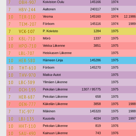
7
OBH-907
Koiviston Oulu
145166
1974
7
HBV-244
Aaltonen
240117
1974
10
TER-110
Vesma
145160
1974
12.1986
7
TEM-207
Förbom
145116
1974
1989
7
VCK-107
P. Koivisto
1284
1975
10
KBL-710
Mörö
1337
1975
10
HPO-710
Vekka Liikenne
3851
1975
7
LBL-707
Heiskasen Liikenne
1975
10
HER-580
Hämeen Linja
145286
1975
10
THT-610
Förbom
145270
1975
10
THV-970
Matka-Autot
1975
10
LBC-389
Ylimäen Liikenne
1975
7
OCH-195
Pekolan Liikenne
1307 / 95775
1975
7
HER-687
Pekolan Liikenne
658
1975
7
OEN-777
Käkelän Liikenne
3858
1975
1988
7
TJC-977
Mäkinen
145320
1975
1988
10
LBJ-135
Kuusela
4034
1975
1997
10
HHT-110
Pekolan Liikenne
819
1976
10
SAU-490
Kainuun Liikenne
743
1976