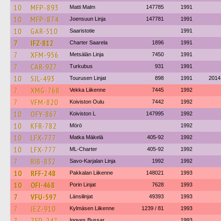
10
MFP-893
Matti Malm
147785
1991
10
MFP-874
Joensuun Linja
147781
1991
10
GAR-510
Saaristotie
1991
7
IFZ-812
Charter Saarela
1896
1991
7
XFM-956
Metsälän Linja
7450
1991
7
CAR-927
Turkubus
931
1991
10
SJL-493
Tourusen Linjat
898
1991
2014
7
XMG-768
Vekka Liikenne
7445
1992
7
VFM-820
Koiviston Oulu
7442
1992
10
OFY-867
Koiviston L
147995
1992
10
KFR-782
Mörö
1992
10
LFX-777
Matka Mäkelä
405-92
1992
10
LFX-777
ML-Charter
405-92
1992
7
RIB-832
Savo-Karjalan Linja
1992
1992
10
RFF-248
Pakkalan Liikenne
148021
1993
10
OFI-468
Porin Linjat
7628
1993
7
VFU-597
Länsilinjat
49393
1993
7
JEZ-910
Kylmäsen Liikenne
1239 / 81
1993
7
ZFP-247
Ingves Bussar
1993