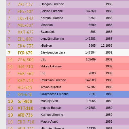
7
ZBJ-137
Hangon Liikenne
1988
7
EES-307
Leiniön Liikenne
147360
1988
7
LKE-142
Karhun Liikenne
6751
1988
7
MJE-507
Vesanen
6690
1988
7
XKT-677
Svanbäck
396
1988
7
EHL-807
Lyttylän Liikenne
147283
1988
7
EKA-735
Hietikon
6865
12.1988
7
FCR-679
Järviseudun Linja
147394
1989
10
ZEA-800
LSL
155-89
1989
10
IEM-210
Vekka Liikenne
1989
7
FAB-369
LSL
7083
1989
7
KKY-713
Pakkalan Liikenne
147509
1989
7
HIC-955
Arolan Kuljetus
57387
1989
7
RVI-648
Oravaisten Liikenne
7011
1989
10
SJT-860
Mustajärven
15055
1989
10
VTT-110
Ingves Bussar
147503
1989
10
AFB-736
Karhun Liikenne
1989
10
EKO-710
Matka-Autot
1989
10
VUH-222
Härmän Liikenne
13736
1989