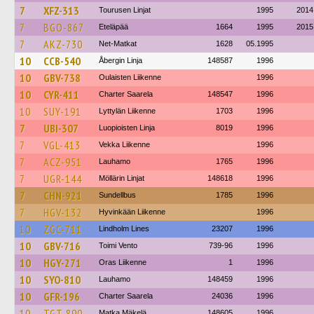
7
XFZ-313
Tourusen Linjat
1995
2014
7
BGO-867
Eteläpää
1664
1995
2015
7
AKZ-730
Net-Matkat
1628
05.1995
10
CCB-540
Åbergin Linja
148587
1996
10
GBV-738
Oulaisten Liikenne
1996
10
CYR-411
Charter Saarela
148547
1996
10
SUY-191
Lyttylän Liikenne
1703
1996
7
UBI-307
Luopioisten Linja
8019
1996
7
VGL-413
Vekka Liikenne
1996
7
ACZ-951
Lauhamo
1765
1996
7
UGR-144
Möllärin Linjat
148618
1996
7
CHN-921
Sundellbus
1785
1996
7
HGV-132
Hyvinkään Liikenne
1996
10
ZGC-711
Lindholm Lines
23207
1996
10
GBV-716
Toimi Vento
739-96
1996
10
HGY-271
Oras Liikenne
1
1996
10
SYO-810
Lauhamo
148459
1996
10
GFR-196
Charter Saarela
24036
1996
10
TGT-890
Matka Mäkelä
148605
1996