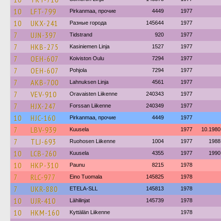
10
LFT-799
Pirkanmaa, прочие
4449
1977
10
UKX-241
Разные города
145644
1977
7
UJN-397
Tidstrand
920
1977
7
HKB-275
Kasiniemen Linja
1527
1977
7
OEH-607
Koiviston Oulu
7294
1977
7
OEH-607
Pohjola
7294
1977
7
AKB-700
Lahnuksen Linja
4561
1977
7
VEV-910
Oravaisten Liikenne
240343
1977
7
HJX-247
Forssan Liikenne
240349
1977
10
HJC-160
Pirkanmaa, прочие
4449
1977
7
LBV-939
Kuusela
1977
10.1980
7
TLJ-693
Ruohosen Liikenne
1004
1977
1988
10
LCB-260
Kuusela
4355
1977
1990
10
HKP-310
Paunu
8215
1978
7
RLC-977
Eino Tuomala
145825
1978
7
UKR-880
ETELA-SLL
145813
1978
10
UJR-410
Lähilinjat
145739
1978
10
HKM-160
Kyttälän Liikenne
1978