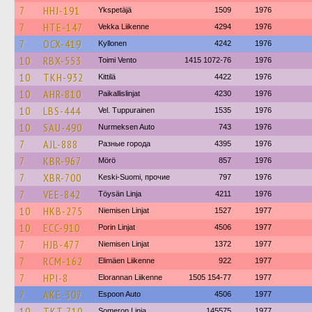
7
HHJ-191
Ykspetäjä
1509
1976
7
HTE-147
Vekka Liikenne
4294
1976
7
OCX-419
Kyllonen
4242
1976
10
RBX-553
Toimi Vento
1415 1072-76
1976
10
TKH-932
Kittilä
4422
1976
10
AHR-810
Paikallislinjat
4230
1976
10
LBS-444
Vel. Tuppurainen
1535
1976
10
SAU-490
Nurmeksen Auto
743
1976
7
AJL-888
Разные города
4395
1976
7
KBR-967
Mörö
857
1976
7
XBR-700
Keski-Suomi, прочие
797
1976
7
VEE-842
Töysän Linja
4211
1976
10
HKB-275
Niemisen Linjat
1527
1977
10
ECC-910
Porin Linjat
4506
1977
7
HJB-477
Niemisen Linjat
1372
1977
7
RCM-162
Elimäen Liikenne
922
1977
7
HPI-8
Elorannan Liikenne
1505 154-77
1977
7
AKE-307
Espoon Auto
4506
1977
10
TKT-710
Someron Linja
145575
1977