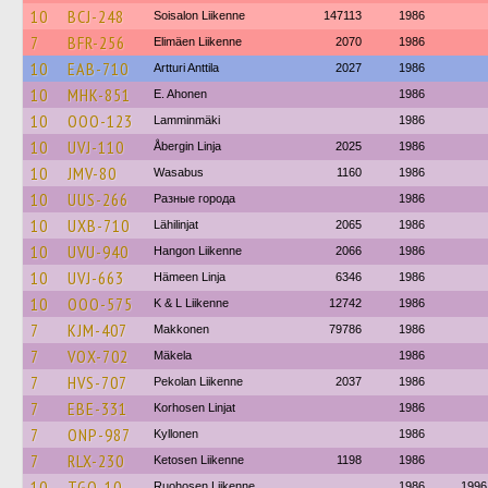
10
BCJ-248
Soisalon Liikenne
147113
1986
7
BFR-256
Elimäen Liikenne
2070
1986
10
EAB-710
Artturi Anttila
2027
1986
10
MHK-851
E. Ahonen
1986
10
OOO-123
Lamminmäki
1986
10
UVJ-110
Åbergin Linja
2025
1986
10
JMV-80
Wasabus
1160
1986
10
UUS-266
Разные города
1986
10
UXB-710
Lähilinjat
2065
1986
10
UVU-940
Hangon Liikenne
2066
1986
10
UVJ-663
Hämeen Linja
6346
1986
10
OOO-575
K & L Liikenne
12742
1986
7
KJM-407
Makkonen
79786
1986
7
VOX-702
Mäkela
1986
7
HVS-707
Pekolan Liikenne
2037
1986
7
EBE-331
Korhosen Linjat
1986
7
ONP-987
Kyllonen
1986
7
RLX-230
Ketosen Liikenne
1198
1986
10
TGO-10
Ruohosen Liikenne
1986
1996