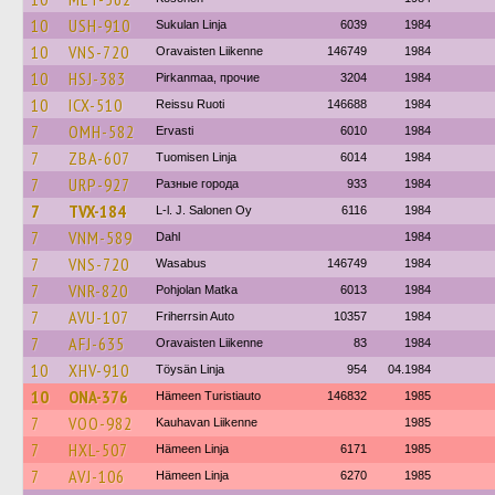
10
USH-910
Sukulan Linja
6039
1984
10
VNS-720
Oravaisten Liikenne
146749
1984
10
HSJ-383
Pirkanmaa, прочие
3204
1984
10
ICX-510
Reissu Ruoti
146688
1984
7
OMH-582
Ervasti
6010
1984
7
ZBA-607
Tuomisen Linja
6014
1984
7
URP-927
Разные города
933
1984
7
TVX-184
L-l. J. Salonen Oy
6116
1984
7
VNM-589
Dahl
1984
7
VNS-720
Wasabus
146749
1984
7
VNR-820
Pohjolan Matka
6013
1984
7
AVU-107
Friherrsin Auto
10357
1984
7
AFJ-635
Oravaisten Liikenne
83
1984
10
XHV-910
Töysän Linja
954
04.1984
10
ONA-376
Hämeen Turistiauto
146832
1985
7
VOO-982
Kauhavan Liikenne
1985
7
HXL-507
Hämeen Linja
6171
1985
7
AVJ-106
Hämeen Linja
6270
1985