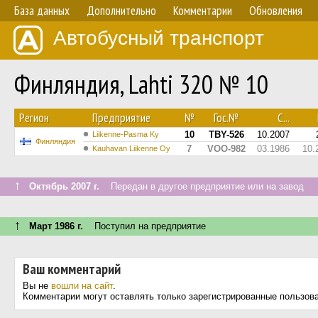
База данных
Дополнительно
Комментарии
Обновления
Автобусный транспорт
Финляндия, Lahti 320 № 10
Регион
Предприятие
№
Гос.№
С...
10
TBY-526
10.2007
Liikenne-Pasma Ky
Финляндия
7
VOO-982
03.1986
10.
Kauhavan Liikenne Oy
↑
Октябрь 2007 г.
Передан в другое предприятие или на завод
↑
Март 1986 г.
Поступил на предприятие
Ваш комментарий
Вы не
вошли на сайт
.
Комментарии могут оставлять только зарегистрированные пользов