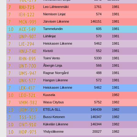
7
RHJ-725
Leo Lähteenmäki
1761
1981
7
IEH-122
Niemisen Linjat
574
1981
7
MCN-995
Järvisen Liikenne
146151
1981
10
ACE-549
Tammelundin
605
1981
7
UNP-907
Lähilinjat
570
1981
7
LJE-294
Heiskasen Liikenne
5462
1981
7
HNU-740
Kivistö
552
1981
7
RHN-895
Toimi Vento
5330
1981
7
UNT-700
Åbergin Linja
566
1981
7
UMS-947
Ragnar Norrgård
488
1981
7
UNK-577
Hangon Liikenne
572
1981
7
LEK-457
Heiskasen Liikenne
5462
1981
10
LEO-321
Kuusela
1982
7
VMM-382
Wasa Citybus
5752
1982
10
UOM-919
ETELA-SLL
146439
1982
7
TSS-923
Bussi-Ketonen
146347
1982
10
ONT-910
Käkelän Liikenne
146344
1982
10
HOP-975
Yhdysliikenne
20027
1982