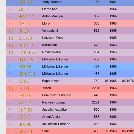
7
HOH-20
Yhdysliikenne
163
1964
7
YKT-1
Osmo Aho
1964
7
HMX-14
Anton Mäntylä
302
1964
7
OML-7
Mörö
305
1965
10
UI-10
Ventoniemi
516
1965
10
OLL-10
Koiviston Oulu
1965
10
UGE-10
Korsisaari
1676
1965
10
TAP-135
Rafael Wallin
264
1965
7
HTE-359
Mikkolan Liikenne
487
1965
7
ICO-30
Mikkolan Liikenne
487
1965
7
HRN-964
Mikkolan Liikenne
487
1965
7
AZC-7
Espoon Auto
1759
05.1965
05.1976
10
IAU-95
Ylisen
2231
1966
7
IFB-86
Oravaisten Liikenne
440
1966
7
YEI-98
Разные города
2221
1966
7
ENT-36
Jussilan Autoliike
580
1966
7
EPS-7
Artturi Anttila
583
1966
7
HIX-90
Jokioisten-Forssan
556
1966
7
GBS-11
Suni
465
11.1966
06.1982