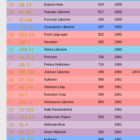
10
AR-10
Espoon Auto
534
1959
10
IH-400
Pekolan Liikenne
517
1959
7
IX-160
Forssan Liikenne
258
1959
7
VSC-96
Oravaisten Liikenne
437
1959
10
EEU-10
Porin Linja-auto
822
1960
7
ON-7
Nevakivi
393
1960
10
HPR-35
Vekka Liikenne
1960
10
ZK-212
Porvoon
706
1960
7
OB-3
Pekka Heikkinen
716
1960
10
RM-100
Jokisen Liikenne
286
1960
1974
10
OI-250
Kyllonen
968
1961
10
HR-545
Hämeen Linja
986
1961
7
OI-7
Koiviston Oulu
599
1961
7
LVK-11
Heiskasen Liikenne
850
1961
10
FD-920
Kalle Rantasärkkä
1961
10
OSA-35
Kaikkonen Paavo
559
1961
10
HJ-4
Airikkala Alvar
1961
10
NA-217
Anton Mäntylä
264
1961
10
ON-535
Kyllonen
968
1961