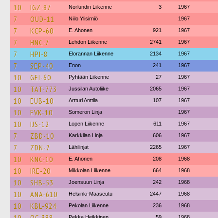
10
IGZ-87
Norlundin Liikenne
3
1967
7
OUD-11
Niilo Ylisirniö
1967
7
KCP-60
E. Ahonen
921
1967
7
HNC-7
Lehdon Liikenne
2741
1967
7
HPI-8
Elorannan Liikenne
2134
1967
7
SEP-40
Enon
241
1967
10
GEI-60
Pyhtään Liikenne
27
1967
10
TAT-773
Jussilan Autoliike
2065
1967
10
EUB-10
Artturi Anttila
107
1967
10
EVK-10
Someron Linja
1967
10
IJS-12
Lopen Liikenne
611
1967
7
ZBD-10
Karkkilan Linja
606
1967
7
ZDN-7
Lähilinjat
2265
1967
10
KNC-10
E. Ahonen
208
1968
10
IRE-20
Mikkolan Liikenne
664
1968
10
SHB-53
Joensuun Linja
242
1968
10
ANA-610
Helsinki-Maaseutu
2447
1968
10
KBL-924
Pekolan Liikenne
236
1968
10
OC-388
Pekka Heikkinen
59
1968