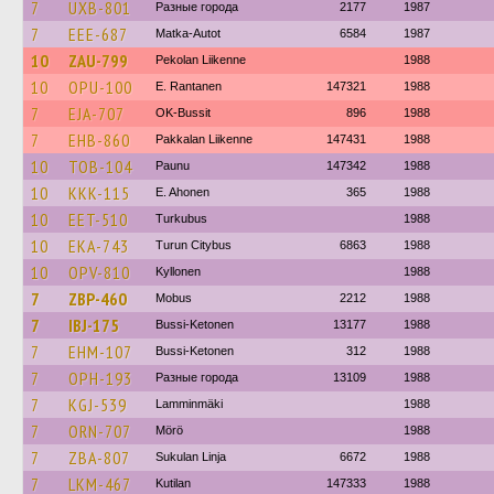
7
UXB-801
Разные города
2177
1987
7
EEE-687
Matka-Autot
6584
1987
10
ZAU-799
Pekolan Liikenne
1988
10
OPU-100
E. Rantanen
147321
1988
7
EJA-707
OK-Bussit
896
1988
7
EHB-860
Pakkalan Liikenne
147431
1988
10
TOB-104
Paunu
147342
1988
10
KKK-115
E. Ahonen
365
1988
10
EET-510
Turkubus
1988
10
EKA-743
Turun Citybus
6863
1988
10
OPV-810
Kyllonen
1988
7
ZBP-460
Mobus
2212
1988
7
IBJ-175
Bussi-Ketonen
13177
1988
7
EHM-107
Bussi-Ketonen
312
1988
7
OPH-193
Разные города
13109
1988
7
KGJ-539
Lamminmäki
1988
7
ORN-707
Mörö
1988
7
ZBA-807
Sukulan Linja
6672
1988
7
LKM-467
Kutilan
147333
1988