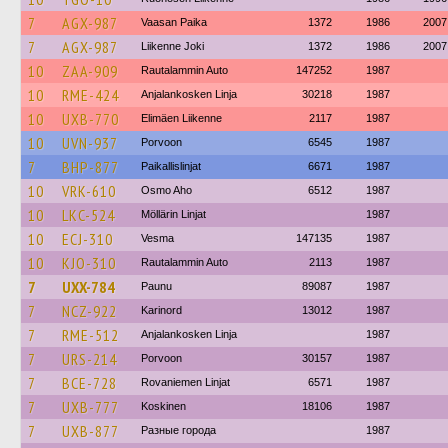
7
AGX-987
Vaasan Paika
1372
1986
2007
7
AGX-987
Liikenne Joki
1372
1986
2007
10
ZAA-909
Rautalammin Auto
147252
1987
10
RME-424
Anjalankosken Linja
30218
1987
10
UXB-770
Elimäen Liikenne
2117
1987
10
UVN-937
Porvoon
6545
1987
7
BHP-877
Paikallislinjat
6671
1987
10
VRK-610
Osmo Aho
6512
1987
10
LKC-524
Möllärin Linjat
1987
10
ECJ-310
Vesma
147135
1987
10
KJO-310
Rautalammin Auto
2113
1987
7
UXX-784
Paunu
89087
1987
7
NCZ-922
Karinord
13012
1987
7
RME-512
Anjalankosken Linja
1987
7
URS-214
Porvoon
30157
1987
7
BCE-728
Rovaniemen Linjat
6571
1987
7
UXB-777
Koskinen
18106
1987
7
UXB-877
Разные города
1987