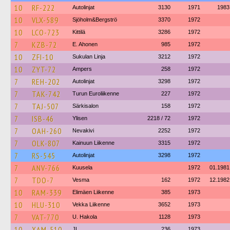
10
RF-222
Autolinjat
3130
1971
1983
10
VLX-589
Sjöholm&Bergströ
3370
1972
10
LCO-723
Kittilä
3286
1972
7
KZB-72
E. Ahonen
985
1972
10
ZFI-10
Sukulan Linja
3212
1972
10
ZYT-72
Ampers
258
1972
7
REH-202
Autolinjat
3298
1972
7
TAK-742
Turun Euroliikenne
227
1972
7
TAJ-507
Särkisalon
158
1972
7
ISB-46
Ylisen
2218 / 72
1972
7
OAH-260
Nevakivi
2252
1972
7
OLK-807
Kainuun Liikenne
3315
1972
7
RS-545
Autolinjat
3298
1972
7
ANV-766
Kuusela
1972
01.1981
7
TDO-7
Vesma
162
1972
12.1982
10
RAM-339
Elimäen Liikenne
385
1973
10
HLU-310
Vekka Liikenne
3652
1973
7
VAT-770
U. Hakola
1128
1973
10
XAM-510
JL
236
1973