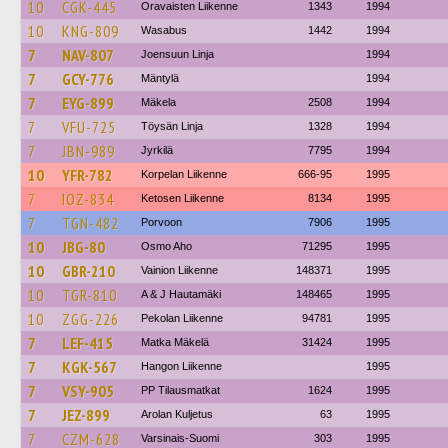
10
CGK-445
Oravaisten Liikenne
1343
1994
10
KNG-809
Wasabus
1442
1994
7
NAV-807
Joensuun Linja
1994
7
GCY-776
Mäntylä
1994
7
EYG-899
Mäkela
2508
1994
7
VFU-725
Töysän Linja
1328
1994
7
JBN-989
Jyrkilä
7795
1994
10
YFR-782
Korpelan Liikenne
666-95
1995
7
IOZ-834
Ketosen Liikenne
8134
1995
7
TGN-482
Porvoon
7906
1995
10
JBG-80
Osmo Aho
71295
1995
10
GBR-210
Vainion Liikenne
148371
1995
10
TGR-810
A & J Hautamäki
148465
1995
10
ZGG-226
Pekolan Liikenne
94781
1995
7
LEF-415
Matka Mäkelä
31424
1995
7
KGK-567
Hangon Liikenne
1995
7
VSY-905
PP Tilausmatkat
1624
1995
7
JEZ-899
Arolan Kuljetus
63
1995
7
CZM-628
Varsinais-Suomi
303
1995