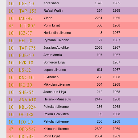
10
UGE-10
Korsisaari
1676
1965
10
TAP-135
Rafael Wallin
264
1965
10
IAU-95
Ylisen
2231
1966
47
TJT-807
Porin Linjat
580
1966
10
IGZ-87
Norlundin Liikenne
3
1967
10
GEI-60
Pyhtään Liikenne
27
1967
10
TAT-773
Jussilan Autoliike
2065
1967
10
EUB-10
Artturi Anttila
107
1967
10
EVK-10
Someron Linja
1967
10
IJS-12
Lopen Liikenne
611
1967
10
KNC-10
E. Ahonen
208
1968
10
IRE-20
Mikkolan Liikenne
664
1968
10
SHB-53
Joensuun Linja
242
1968
10
ANA-610
Helsinki-Maaseutu
2447
1968
10
KBL-924
Pekolan Liikenne
236
1968
10
OC-388
Pekka Heikkinen
59
1968
10
IZO-10
Pekolan Liikenne
236
1968
47
OER-547
Kainuun Liikenne
2620
1969
47
UD-748
Porin Linjat
2634
1969