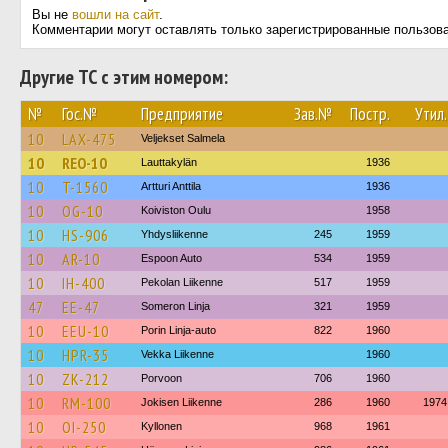
Вы не
вошли на сайт
.
Комментарии могут оставлять только зарегистрированные пользов
Другие ТС с этим номером:
№
Гос.№
Предприятие
Зав.№
Постр.
Утил.
10
LAX-475
Veljekset Salmela
10
REO-10
Lauttakylän
1936
10
T-1560
Artturi Anttila
1936
10
OG-10
Koiviston Oulu
1958
10
HS-906
Yhdysliikenne
245
1959
10
AR-10
Espoon Auto
534
1959
10
IH-400
Pekolan Liikenne
517
1959
47
EE-47
Someron Linja
321
1959
10
EEU-10
Porin Linja-auto
822
1960
10
HPR-35
Vekka Liikenne
1960
10
ZK-212
Porvoon
706
1960
10
RM-100
Jokisen Liikenne
286
1960
1974
10
OI-250
Kyllonen
968
1961