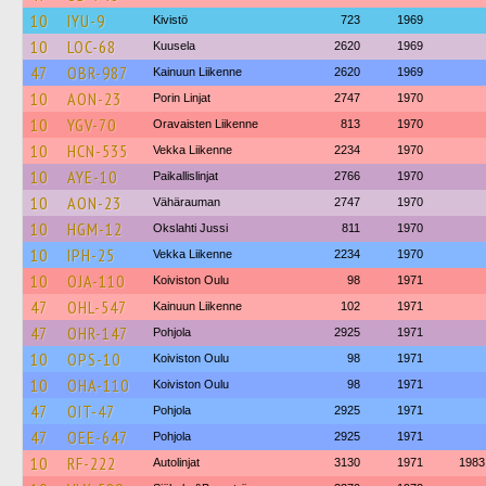
10
IYU-9
Kivistö
723
1969
10
LOC-68
Kuusela
2620
1969
47
OBR-987
Kainuun Liikenne
2620
1969
10
AON-23
Porin Linjat
2747
1970
10
YGV-70
Oravaisten Liikenne
813
1970
10
HCN-535
Vekka Liikenne
2234
1970
10
AYE-10
Paikallislinjat
2766
1970
10
AON-23
Vähärauman
2747
1970
10
HGM-12
Okslahti Jussi
811
1970
10
IPH-25
Vekka Liikenne
2234
1970
10
OJA-110
Koiviston Oulu
98
1971
47
OHL-547
Kainuun Liikenne
102
1971
47
OHR-147
Pohjola
2925
1971
10
OPS-10
Koiviston Oulu
98
1971
10
OHA-110
Koiviston Oulu
98
1971
47
OIT-47
Pohjola
2925
1971
47
OEE-647
Pohjola
2925
1971
10
RF-222
Autolinjat
3130
1971
1983