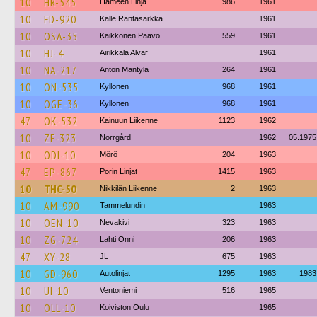
10
HR-545
Hämeen Linja
986
1961
10
FD-920
Kalle Rantasärkkä
1961
10
OSA-35
Kaikkonen Paavo
559
1961
10
HJ-4
Airikkala Alvar
1961
10
NA-217
Anton Mäntylä
264
1961
10
ON-535
Kyllonen
968
1961
10
OGE-36
Kyllonen
968
1961
47
OK-532
Kainuun Liikenne
1123
1962
10
ZF-323
Norrgård
1962
05.1975
10
ODI-10
Mörö
204
1963
47
EP-867
Porin Linjat
1415
1963
10
THC-50
Nikkilän Liikenne
2
1963
10
AM-990
Tammelundin
1963
10
OEN-10
Nevakivi
323
1963
10
ZG-724
Lahti Onni
206
1963
47
XY-28
JL
675
1963
10
GD-960
Autolinjat
1295
1963
1983
10
UI-10
Ventoniemi
516
1965
10
OLL-10
Koiviston Oulu
1965