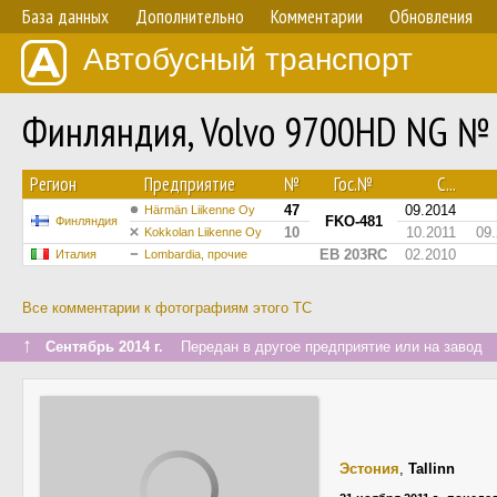
База данных
Дополнительно
Комментарии
Обновления
Автобусный транспорт
Финляндия, Volvo 9700HD NG №
Регион
Предприятие
№
Гос.№
С...
47
09.2014
Härmän Liikenne Oy
FKO-481
Финляндия
10
10.2011
09
Kokkolan Liikenne Oy
EB 203RC
02.2010
Италия
Lombardia, прочие
Все комментарии к фотографиям этого ТС
↑
Сентябрь 2014 г.
Передан в другое предприятие или на завод
Эстония
,
Tallinn