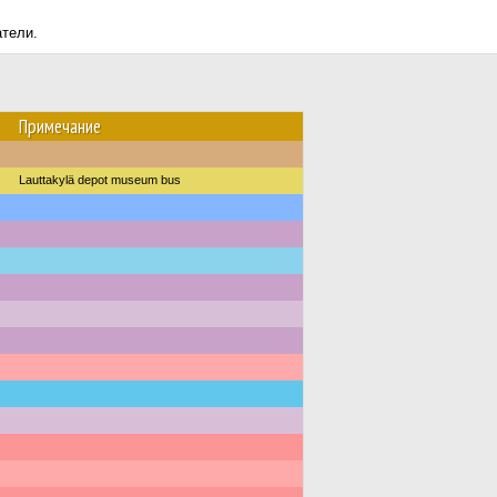
атели.
Примечание
Lauttakylä depot museum bus