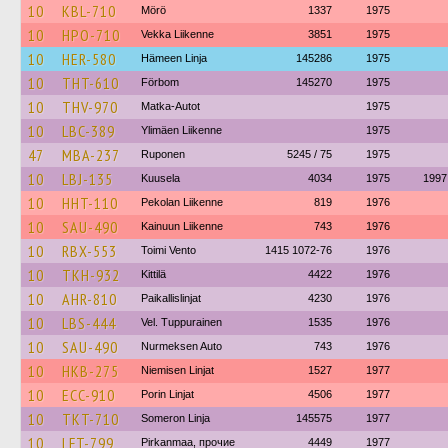
10
KBL-710
Mörö
1337
1975
10
HPO-710
Vekka Liikenne
3851
1975
10
HER-580
Hämeen Linja
145286
1975
10
THT-610
Förbom
145270
1975
10
THV-970
Matka-Autot
1975
10
LBC-389
Ylimäen Liikenne
1975
47
MBA-237
Ruponen
5245 / 75
1975
10
LBJ-135
Kuusela
4034
1975
1997
10
HHT-110
Pekolan Liikenne
819
1976
10
SAU-490
Kainuun Liikenne
743
1976
10
RBX-553
Toimi Vento
1415 1072-76
1976
10
TKH-932
Kittilä
4422
1976
10
AHR-810
Paikallislinjat
4230
1976
10
LBS-444
Vel. Tuppurainen
1535
1976
10
SAU-490
Nurmeksen Auto
743
1976
10
HKB-275
Niemisen Linjat
1527
1977
10
ECC-910
Porin Linjat
4506
1977
10
TKT-710
Someron Linja
145575
1977
10
LFT-799
Pirkanmaa, прочие
4449
1977