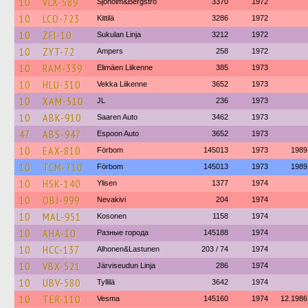
10
VLX-589
Sjöholm&Bergströ
3370
1972
10
LCO-723
Kittilä
3286
1972
10
ZFI-10
Sukulan Linja
3212
1972
10
ZYT-72
Ampers
258
1972
10
RAM-339
Elimäen Liikenne
385
1973
10
HLU-310
Vekka Liikenne
3652
1973
10
XAM-510
JL
236
1973
10
ABK-910
Saaren Auto
3462
1973
47
ABS-947
Espoon Auto
3652
1973
10
EAX-810
Förbom
145013
1973
1989
10
TCM-710
Förbom
145013
1973
1989
10
HSK-140
Ylisen
1377
1974
10
OBJ-999
Nevakivi
204
1974
10
MAL-951
Kosonen
1158
1974
10
AHA-10
Разные города
145188
1974
10
HCC-137
Alhonen&Lastunen
203 / 74
1974
10
VBX-521
Järviseudun Linja
286
1974
10
UBV-580
Tyllilä
3642
1974
10
TER-110
Vesma
145160
1974
12.1986