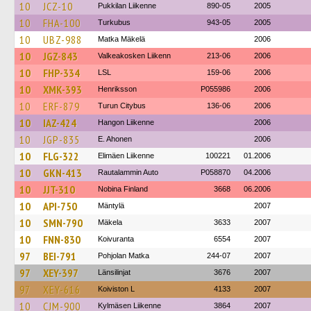
10
JCZ-10
Pukkilan Liikenne
890-05
2005
10
FHA-100
Turkubus
943-05
2005
10
UBZ-988
Matka Mäkelä
2006
10
JGZ-843
Valkeakosken Liikenn
213-06
2006
10
FHP-334
LSL
159-06
2006
10
XMK-393
Henriksson
P055986
2006
10
ERF-879
Turun Citybus
136-06
2006
10
IAZ-424
Hangon Liikenne
2006
10
JGP-835
E. Ahonen
2006
10
FLG-322
Elimäen Liikenne
100221
01.2006
10
GKN-413
Rautalammin Auto
P058870
04.2006
10
JJT-310
Nobina Finland
3668
06.2006
10
API-750
Mäntylä
2007
10
SMN-790
Mäkela
3633
2007
10
FNN-830
Koivuranta
6554
2007
97
BEI-791
Pohjolan Matka
244-07
2007
97
XEY-397
Länsilinjat
3676
2007
97
XEY-616
Koiviston L
4133
2007
10
CJM-900
Kylmäsen Liikenne
3864
2007