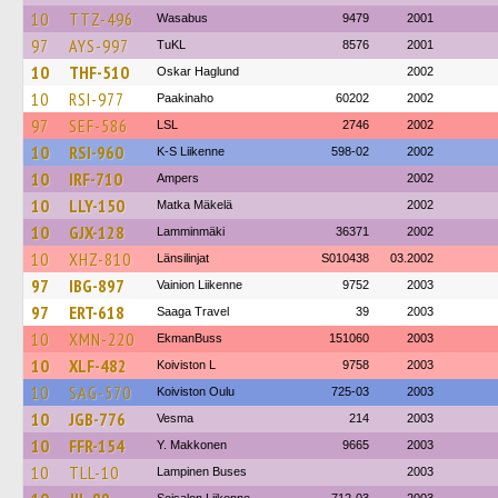
10
TTZ-496
Wasabus
9479
2001
97
AYS-997
TuKL
8576
2001
10
THF-510
Oskar Haglund
2002
10
RSI-977
Paakinaho
60202
2002
97
SEF-586
LSL
2746
2002
10
RSI-960
K-S Liikenne
598-02
2002
10
IRF-710
Ampers
2002
10
LLY-150
Matka Mäkelä
2002
10
GJX-128
Lamminmäki
36371
2002
10
XHZ-810
Länsilinjat
S010438
03.2002
97
IBG-897
Vainion Liikenne
9752
2003
97
ERT-618
Saaga Travel
39
2003
10
XMN-220
EkmanBuss
151060
2003
10
XLF-482
Koiviston L
9758
2003
10
SAG-570
Koiviston Oulu
725-03
2003
10
JGB-776
Vesma
214
2003
10
FFR-154
Y. Makkonen
9665
2003
10
TLL-10
Lampinen Buses
2003