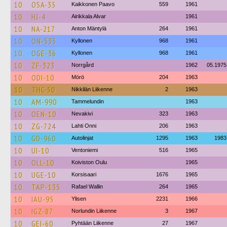
10
OSA-35
Kaikkonen Paavo
559
1961
10
HJ-4
Airikkala Alvar
1961
10
NA-217
Anton Mäntylä
264
1961
10
ON-535
Kyllonen
968
1961
10
OGE-36
Kyllonen
968
1961
10
ZF-323
Norrgård
1962
05.1975
10
ODI-10
Mörö
204
1963
10
THC-50
Nikkilän Liikenne
2
1963
10
AM-990
Tammelundin
1963
10
OEN-10
Nevakivi
323
1963
10
ZG-724
Lahti Onni
206
1963
10
GD-960
Autolinjat
1295
1963
1983
10
UI-10
Ventoniemi
516
1965
10
OLL-10
Koiviston Oulu
1965
10
UGE-10
Korsisaari
1676
1965
10
TAP-135
Rafael Wallin
264
1965
10
IAU-95
Ylisen
2231
1966
10
IGZ-87
Norlundin Liikenne
3
1967
10
GEI-60
Pyhtään Liikenne
27
1967