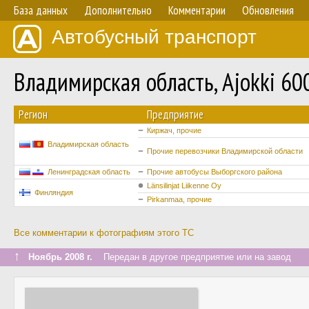
База данных
Дополнительно
Комментарии
Обновления
Автобусный транспорт
Владимирская область, Ajokki 60
Регион
Предприятие
Киржач, прочие
Владимирская область
Прочие перевозчики Владимирской области
Ленинградская область
Прочие автобусы Выборгского района
Länsilinjat Liikenne Oy
Финляндия
Pirkanmaa, прочие
Все комментарии к фотографиям этого ТС
↑
Ноябрь 2008 г.
Передан в другое предприятие или на завод