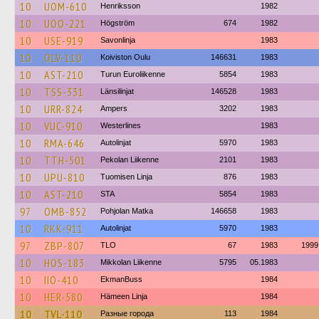
10
UOM-610
Henriksson
1982
10
UOO-221
Högström
674
1982
10
USE-919
Savonlinja
1983
10
OLV-110
Koiviston Oulu
146631
1983
10
AST-210
Turun Euroliikenne
5854
1983
10
TSS-331
Länsilinjat
146528
1983
10
URR-824
Ampers
3202
1983
10
VUC-910
Westerlines
1983
10
RMA-646
Autolinjat
5970
1983
10
TTH-501
Pekolan Liikenne
2101
1983
10
UPU-810
Tuomisen Linja
876
1983
10
AST-210
STA
5854
1983
97
OMB-852
Pohjolan Matka
146658
1983
10
RKK-911
Autolinjat
5970
1983
97
ZBP-807
TLO
67
1983
1999
10
HOS-183
Mikkolan Liikenne
5795
05.1983
10
IIO-410
EkmanBuss
1984
10
HER-580
Hämeen Linja
1984
10
TVL-110
Разные города
113
1984