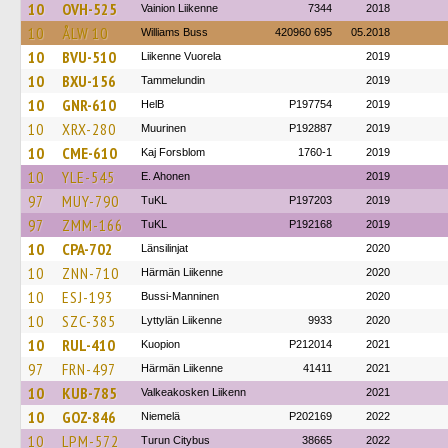
10
OVH-525
Vainion Liikenne
7344
2018
10
ÅLW 10
Williams Buss
420960 695
05.2018
10
BVU-510
Liikenne Vuorela
2019
10
BXU-156
Tammelundin
2019
10
GNR-610
HelB
P197754
2019
10
XRX-280
Muurinen
P192887
2019
10
CME-610
Kaj Forsblom
1760-1
2019
10
YLE-545
E. Ahonen
2019
97
MUY-790
TuKL
P197203
2019
97
ZMM-166
TuKL
P192168
2019
10
CPA-702
Länsilinjat
2020
10
ZNN-710
Härmän Liikenne
2020
10
ESJ-193
Bussi-Manninen
2020
10
SZC-385
Lyttylän Liikenne
9933
2020
10
RUL-410
Kuopion
P212014
2021
97
FRN-497
Härmän Liikenne
41411
2021
10
KUB-785
Valkeakosken Liikenn
2021
10
GOZ-846
Niemelä
P202169
2022
10
LPM-572
Turun Citybus
38665
2022