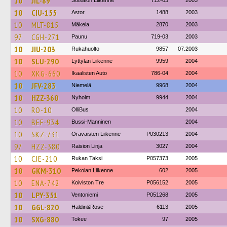
10
JIL-89
Soisalon Liikenne
712-03
2003
10
CIU-155
Astor
1488
2003
10
MLT-815
Mäkela
2870
2003
97
CGH-271
Paunu
719-03
2003
10
JIU-203
Rukahuolto
9857
07.2003
10
SLU-290
Lyttylän Liikenne
9959
2004
10
XKG-660
Ikaalisten Auto
786-04
2004
10
JFV-283
Niemelä
9968
2004
10
HZZ-360
Nyholm
9944
2004
10
RO-10
OlliBus
2004
10
BEF-934
Bussi-Manninen
2004
10
SKZ-731
Oravaisten Liikenne
P030213
2004
97
HZZ-380
Raision Linja
3027
2004
10
CJE-210
Rukan Taksi
P057373
2005
10
GKM-310
Pekolan Liikenne
602
2005
10
ENA-742
Koiviston Tre
P056152
2005
10
LPY-351
Ventoniemi
P051268
2005
10
GGL-820
Haldin&Rose
6113
2005
10
SXG-880
Tokee
97
2005