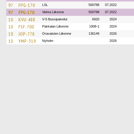
97
FPG-170
LSL
500788
07.2022
97
FPG-170
Vekka Liikenne
500788
07.2022
10
KVU-488
V-S Bussipalvelut
6920
2024
10
FSF-700
Pakkalan Liikenne
1908-1
2024
10
JOP-778
Oravaisten Liikenne
136149
2026
10
YMP-319
Nyholm
2026