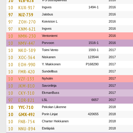
10
VZB-628
V-S Bussipalvelut
2016
10
KUX-917
Ingves
1494-1
2016
97
NJZ-739
Jalobus
2016
97
ZOH-270
Koiviston L
2016
97
KNM-621
Ingves
2016
10
NMN-230
Ventoniemi
2016
10
NMV-447
Porvoon
1516-1
2016
10
NKO-589
Toimi Vento
1593-1
2017
10
XOC-364
Niskanen
123544
2017
10
EOH-990
Y. Makkonen
P168290
2017
10
FMR-420
Sundellbus
2017
10
VZF-133
Nyholm
2017
10
JKM-810
Savonlinja
2017
10
CKY-310
EkmanBuss
2017
97
EOR-821
LSL
6657
2017
10
YYC-710
Pekolan Liikenne
2018
10
GMX-492
Porin Linjat
420655
2018
10
FNB-754
Charter Hekkanen
2018
10
NNU-894
Eteläpää
2018