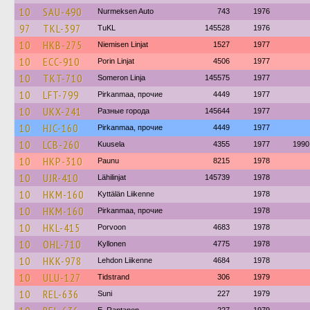
10
SAU-490
Nurmeksen Auto
743
1976
97
TKL-397
TuKL
145528
1976
10
HKB-275
Niemisen Linjat
1527
1977
10
ECC-910
Porin Linjat
4506
1977
10
TKT-710
Someron Linja
145575
1977
10
LFT-799
Pirkanmaa, прочие
4449
1977
10
UKX-241
Разные города
145644
1977
10
HJC-160
Pirkanmaa, прочие
4449
1977
10
LCB-260
Kuusela
4355
1977
1990
10
HKP-310
Paunu
8215
1978
10
UJR-410
Lähilinjat
145739
1978
10
HKM-160
Kyttälän Liikenne
1978
10
HKM-160
Pirkanmaa, прочие
1978
10
HKL-415
Porvoon
4683
1978
10
OHL-710
Kyllonen
4775
1978
10
HKK-978
Lehdon Liikenne
4684
1978
10
ULU-127
Tidstrand
306
1979
10
REL-636
Suni
227
1979