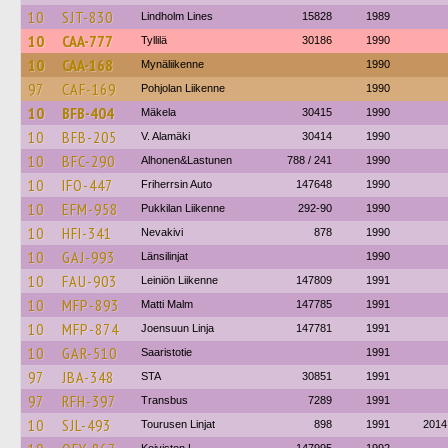
10
SJT-830
Lindholm Lines
15828
1989
10
CAA-777
Tyllilä
30186
1990
10
CAA-168
Mynäliikenne
1990
97
CAF-169
Pohjolan Liikenne
1990
10
BFB-404
Mäkela
30415
1990
10
BFB-205
V. Alamäki
30414
1990
10
BFC-290
Alhonen&Lastunen
788 / 241
1990
10
IFO-447
Friherrsin Auto
147648
1990
10
EFM-958
Pukkilan Liikenne
292-90
1990
10
HFI-341
Nevakivi
878
1990
10
GAJ-993
Länsilinjat
1990
10
FAU-903
Leiniön Liikenne
147809
1991
10
MFP-893
Matti Malm
147785
1991
10
MFP-874
Joensuun Linja
147781
1991
10
GAR-510
Saaristotie
1991
97
JBA-348
STA
30851
1991
97
RFH-397
Transbus
7289
1991
10
SJL-493
Tourusen Linjat
898
1991
2014