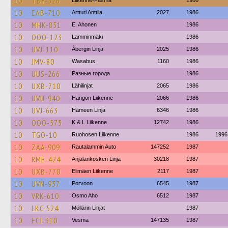
10
TBY-526
Liikenne-Pasma
1986
10
EAB-710
Artturi Anttila
2027
1986
10
MHK-851
E. Ahonen
1986
10
OOO-123
Lamminmäki
1986
10
UVJ-110
Åbergin Linja
2025
1986
10
JMV-80
Wasabus
1160
1986
10
UUS-266
Разные города
1986
10
UXB-710
Lähilinjat
2065
1986
10
UVU-940
Hangon Liikenne
2066
1986
10
UVJ-663
Hämeen Linja
6346
1986
10
OOO-575
K & L Liikenne
12742
1986
10
TGO-10
Ruohosen Liikenne
1986
1996
10
ZAA-909
Rautalammin Auto
147252
1987
10
RME-424
Anjalankosken Linja
30218
1987
10
UXB-770
Elimäen Liikenne
2117
1987
10
UVN-937
Porvoon
6545
1987
10
VRK-610
Osmo Aho
6512
1987
10
LKC-524
Möllärin Linjat
1987
10
ECJ-310
Vesma
147135
1987