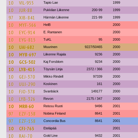
10
VIL-955
Tapio Lae
1999
10
JUR-88
Pukkilan Liikenne
200-99
1999
97
XIB-841
Härmän Liikenne
221-99
1999
10
MYF-566
HelB
2000
10
EYC-914
E. Rantanen
2000
10
EYG-815
TuKL
95
2000
10
UAI-682
Muurinen
9227/50465
2000
10
MYB-697
Liikenne Rajala
9236
2000
10
GCS-502
Kaj Forsblom
9234
2000
10
LYB-415
Töysän Linja
2372 / 366
2000
10
GEJ-370
Mikko Rindell
97339
2000
10
UUJ-290
Koskinen
161
2000
10
FJO-378
Svanbäck
149177
2000
10
LYB-326
Revon
2175 / 347
2000
10
MRR-60
Reissu Ruoti
9496
2001
97
EZF-158
Nobina Finland
8641
2001
97
EZF-158
Concordia Bus
8641
2001
10
CFJ-763
Eteläpää
2001
10
RAI-70
Gold Line
9432
2001