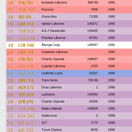
10
YFR-782
Korpelan Liikenne
666-95
1995
97
TGN-490
Porvoon
7908
1995
10
JBG-80
Osmo Aho
71295
1995
10
GBR-210
Vainion Liikenne
148371
1995
10
TGR-810
A & J Hautamäki
148465
1995
10
ZGG-226
Pekolan Liikenne
94781
1995
10
CCB-540
Åbergin Linja
148587
1996
10
GBV-738
Oulaisten Liikenne
1996
10
CYR-411
Charter Saarela
148547
1996
10
SUY-191
Lyttylän Liikenne
1703
1996
10
ZGC-711
Lindholm Lines
23207
1996
10
GBV-716
Toimi Vento
739-96
1996
10
HGY-271
Oras Liikenne
1
1996
10
SYO-810
Lauhamo
148459
1996
10
GFR-196
Charter Saarela
24036
1996
10
TGT-890
Matka Mäkelä
148605
1996
10
KGV-282
Andersson
3
1996
10
GJE-172
SLT
1774
1996
10
AHI-392
Turun Citybus
8035
1996