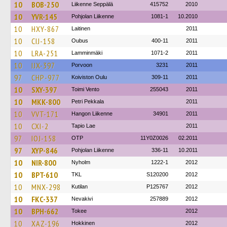
10
BOB-250
Liikenne Seppälä
415752
2010
10
YVR-145
Pohjolan Liikenne
1081-1
10.2010
10
HXY-867
Laitinen
2011
10
CIJ-158
Oubus
400-11
2011
10
LRA-251
Lamminmäki
1071-2
2011
10
IJX-397
Porvoon
3231
2011
97
CHP-977
Koiviston Oulu
309-11
2011
10
SXY-397
Toimi Vento
255043
2011
10
MKK-800
Petri Pekkala
2011
10
VVT-171
Hangon Liikenne
34901
2011
10
CXI-2
Tapio Lae
2011
97
IOJ-158
OTP
11Y0Z0026
02.2011
97
XYP-846
Pohjolan Liikenne
336-11
10.2011
10
NIR-800
Nyholm
1222-1
2012
10
BPT-610
TKL
S120200
2012
10
MNX-298
Kutilan
P125767
2012
10
FKC-337
Nevakivi
257889
2012
10
BPH-662
Tokee
2012
10
XAZ-196
Hokkinen
2012