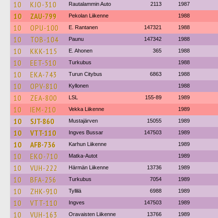
10
KJO-310
Rautalammin Auto
2113
1987
10
ZAU-799
Pekolan Liikenne
1988
10
OPU-100
E. Rantanen
147321
1988
10
TOB-104
Paunu
147342
1988
10
KKK-115
E. Ahonen
365
1988
10
EET-510
Turkubus
1988
10
EKA-743
Turun Citybus
6863
1988
10
OPV-810
Kyllonen
1988
10
ZEA-800
LSL
155-89
1989
10
IEM-210
Vekka Liikenne
1989
10
SJT-860
Mustajärven
15055
1989
10
VTT-110
Ingves Bussar
147503
1989
10
AFB-736
Karhun Liikenne
1989
10
EKO-710
Matka-Autot
1989
10
VUH-222
Härmän Liikenne
13736
1989
10
BFA-256
Turkubus
7054
1989
10
ZHK-910
Tyllilä
6988
1989
10
VTT-110
Ingves
147503
1989
10
VUH-163
Oravaisten Liikenne
13766
1989