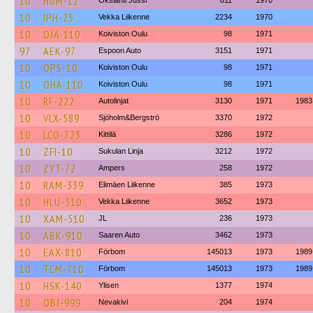
10
HGM-12
Okslahti Jussi
811
1970
10
IPH-25
Vekka Liikenne
2234
1970
10
OJA-110
Koiviston Oulu
98
1971
97
AEK-97
Espoon Auto
3151
1971
10
OPS-10
Koiviston Oulu
98
1971
10
OHA-110
Koiviston Oulu
98
1971
10
RF-222
Autolinjat
3130
1971
1983
10
VLX-589
Sjöholm&Bergströ
3370
1972
10
LCO-723
Kittilä
3286
1972
10
ZFI-10
Sukulan Linja
3212
1972
10
ZYT-72
Ampers
258
1972
10
RAM-339
Elimäen Liikenne
385
1973
10
HLU-310
Vekka Liikenne
3652
1973
10
XAM-510
JL
236
1973
10
ABK-910
Saaren Auto
3462
1973
10
EAX-810
Förbom
145013
1973
1989
10
TCM-710
Förbom
145013
1973
1989
10
HSK-140
Ylisen
1377
1974
10
OBJ-999
Nevakivi
204
1974