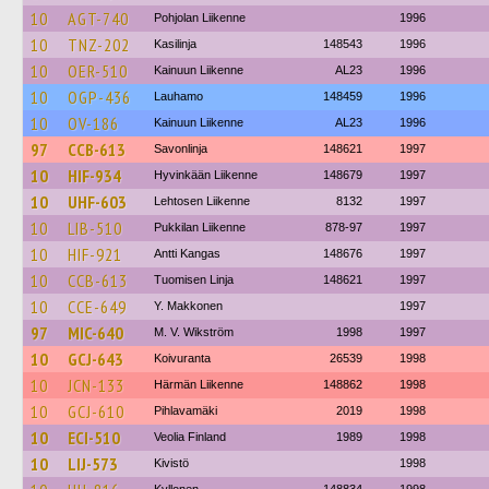
10
AGT-740
Pohjolan Liikenne
1996
10
TNZ-202
Kasilinja
148543
1996
10
OER-510
Kainuun Liikenne
AL23
1996
10
OGP-436
Lauhamo
148459
1996
10
OV-186
Kainuun Liikenne
AL23
1996
97
CCB-613
Savonlinja
148621
1997
10
HIF-934
Hyvinkään Liikenne
148679
1997
10
UHF-603
Lehtosen Liikenne
8132
1997
10
LIB-510
Pukkilan Liikenne
878-97
1997
10
HIF-921
Antti Kangas
148676
1997
10
CCB-613
Tuomisen Linja
148621
1997
10
CCE-649
Y. Makkonen
1997
97
MIC-640
M. V. Wikström
1998
1997
10
GCJ-643
Koivuranta
26539
1998
10
JCN-133
Härmän Liikenne
148862
1998
10
GCJ-610
Pihlavamäki
2019
1998
10
ECI-510
Veolia Finland
1989
1998
10
LIJ-573
Kivistö
1998