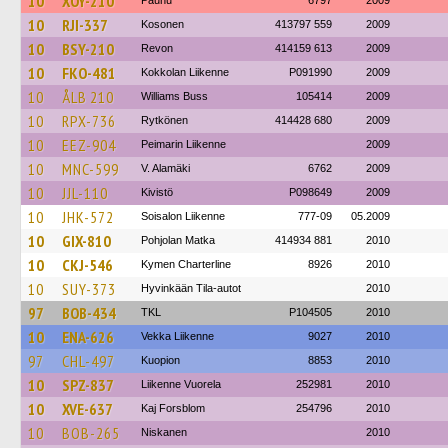
10
XOY-210
Paunu
6797
2009
10
RJI-337
Kosonen
413797 559
2009
10
BSY-210
Revon
414159 613
2009
10
FKO-481
Kokkolan Liikenne
P091990
2009
10
ÅLB 210
Williams Buss
105414
2009
10
RPX-736
Rytkönen
414428 680
2009
10
EEZ-904
Peimarin Liikenne
2009
10
MNC-599
V. Alamäki
6762
2009
10
JJL-110
Kivistö
P098649
2009
10
JHK-572
Soisalon Liikenne
777-09
05.2009
10
GIX-810
Pohjolan Matka
414934 881
2010
10
CKJ-546
Kymen Charterline
8926
2010
10
SUY-373
Hyvinkään Tila-autot
2010
97
BOB-434
TKL
P104505
2010
10
ENA-626
Vekka Liikenne
9027
2010
97
CHL-497
Kuopion
8853
2010
10
SPZ-837
Liikenne Vuorela
252981
2010
10
XVE-637
Kaj Forsblom
254796
2010
10
BOB-265
Niskanen
2010