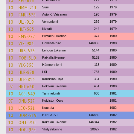
10
REL-636
E. Rantanen
227
1979
10
HMM-211
Suni
122
1979
10
RMU-578
Auto K. Vaisanen
195
1979
10
ULJ-919
Ventoniemi
269
1979
10
HLT-565
Kivistö
244
1979
10
RMV-277
Elimäen Liikenne
374
1980
10
VJS-983
Haldin&Rose
146059
1980
10
URS-525
Lehdon Liikenne
5144
1980
10
TOB-810
Paikallisliikenne
5132
1980
10
VJX-856
Hämeenniemi
113
1980
10
HLR-888
LSL
1737
1980
10
ULP-815
Karkkilan Linja
361
1980
97
HNJ-650
Pekolan Liikenne
451
1980
10
ACE-549
Tammelundin
605
1981
97
ONL-327
Koiviston Oulu
1981
10
LEO-321
Kuusela
1982
10
UOM-919
ETELA-SLL
146439
1982
10
ONT-910
Käkelän Liikenne
146344
1982
10
HOP-975
Yhdysliikenne
20027
1982