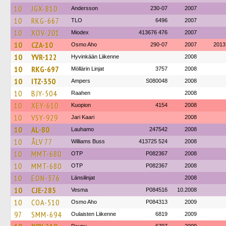
10
JGX-810
Andersson
230-07
2007
10
RKG-667
TLO
6496
2007
10
XOV-201
Miodex
413676 476
2007
10
CZA-10
Osmo Aho
290-07
2007
2013
10
YVR-122
Hyvinkään Liikenne
2008
10
RKG-697
Möllärin Linjat
3757
2008
10
ITZ-350
Ampers
S080048
2008
10
BJY-504
Raahen
2008
10
XEY-610
Kuopion
4154
2008
10
VSY-929
Jari Kaari
2008
10
AL-80
Lauhamo
247542
2008
10
ÅLV 77
Williams Buss
413725 524
2008
10
MMT-680
OTP
P082367
2008
10
MMT-680
OTP
P082367
2008
10
EON-376
Länsilinjat
2008
10
CJE-285
Vesma
P084516
10.2008
10
COA-510
Osmo Aho
P084313
2009
97
SMM-694
Oulaisten Liikenne
6819
2009