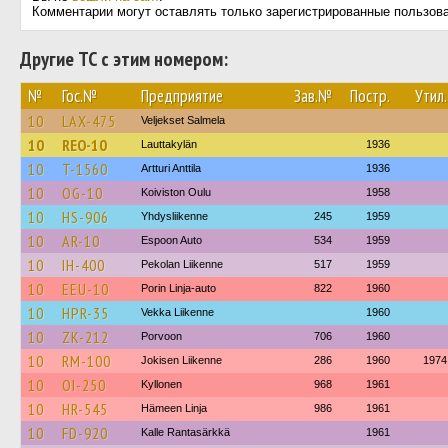
Комментарии могут оставлять только зарегистрированные пользов
Другие ТС с этим номером:
№
Гос.№
Предприятие
Зав.№
Постр.
Утил.
10
LAX-475
Veljekset Salmela
10
REO-10
Lauttakylän
1936
10
T-1560
Artturi Anttila
1936
10
OG-10
Koiviston Oulu
1958
10
HS-906
Yhdysliikenne
245
1959
10
AR-10
Espoon Auto
534
1959
10
IH-400
Pekolan Liikenne
517
1959
10
EEU-10
Porin Linja-auto
822
1960
10
HPR-35
Vekka Liikenne
1960
10
ZK-212
Porvoon
706
1960
10
RM-100
Jokisen Liikenne
286
1960
1974
10
OI-250
Kyllonen
968
1961
10
HR-545
Hämeen Linja
986
1961
10
FD-920
Kalle Rantasärkkä
1961