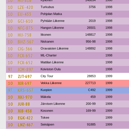
10
HIJ-816
Kyllonen
148834
1998
10
LZE-420
Turkubus
3756
1998
10
EIJ-433
Pohjolan Matka
1998
10
GCJ-610
Pyhtään Liikenne
2019
1998
10
NFC-875
Hangon Liikenne
26501
1998
10
HIJ-758
Itkonen
148817
1998
10
BHZ-567
Niskanen
956-98
1998
10
CIG-366
Oravaisten Liikenne
148892
1998
10
FCX-652
ML-Charter
1998
10
FCX-652
Mattilan Liikenne
1998
97
JCM-897
Koiviston Oulu
1998
97
ZJT-697
City Tour
28853
1999
10
XIR-697
Vekka Liikenne
227713
1999
97
KRS-657
Kuopion
C492
1999
10
XKI-970
Mäkela
459
1999
10
JUR-88
Järvisen Liikenne
200-99
1999
10
XIB-458
Kosonen
169-99
1999
10
EGK-422
Tokee
1999
10
LNZ-467
Seinäjoen
91885
1999