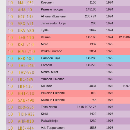
10
MAL-951
Kosonen
1158
1974
10
AHA-10
Разные города
145188
1974
10
HCC-137
Alhonen&Lastunen
203 / 74
1974
10
VBX-521
Järviseudun Linja
286
1974
10
UBV-580
Tyllilä
3642
1974
10
TER-110
Vesma
145160
1974
12.1986
10
KBL-710
Mörö
1337
1975
10
HPO-710
Vekka Liikenne
3851
1975
10
HER-580
Hämeen Linja
145286
1975
10
THT-610
Förbom
145270
1975
10
THV-970
Matka-Autot
1975
10
LBC-389
Ylimäen Liikenne
1975
10
LBJ-135
Kuusela
4034
1975
1997
10
HHT-110
Pekolan Liikenne
819
1976
10
SAU-490
Kainuun Liikenne
743
1976
10
RBX-553
Toimi Vento
1415 1072-76
1976
10
TKH-932
Kittilä
4422
1976
10
AHR-810
Paikallislinjat
4230
1976
10
LBS-444
Vel. Tuppurainen
1535
1976