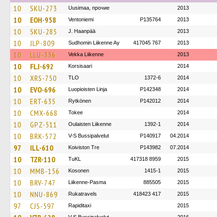
10
SKU-273
Uusimaa, прочие
2013
10
EOH-958
Ventoniemi
P135764
2013
10
SKU-285
J. Haanpää
2013
10
JLP-809
Sudhomin Liikenne Ay
417045 767
2013
10
LLU-336
Vekka Liikenne
2013
10
FLJ-692
Korsisaari
2014
10
XRS-750
TLO
1372-6
2014
10
EVO-696
Luopioisten Linja
P142348
2014
10
ERT-635
Rytkönen
P142012
2014
10
CMX-668
Tokee
2014
10
GPZ-511
Oulaisten Liikenne
1392-1
2014
10
BRK-572
V-S Bussipalvelut
P140917
04.2014
97
ILL-610
Koiviston Tre
P143982
07.2014
10
TZR-110
TuKL
417318 8959
2015
10
MMB-156
Kosonen
1415-1
2015
10
BRV-747
Liikenne-Pasma
885505
2015
10
NNU-869
Rukatravels
418423 417
2015
97
CJS-597
Rapiditaxi
2015