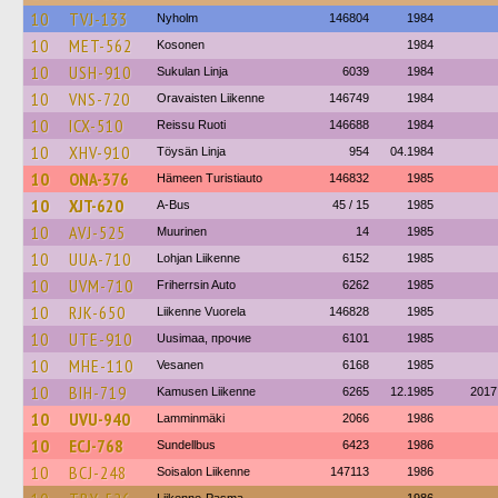
10
TVJ-133
Nyholm
146804
1984
10
MET-562
Kosonen
1984
10
USH-910
Sukulan Linja
6039
1984
10
VNS-720
Oravaisten Liikenne
146749
1984
10
ICX-510
Reissu Ruoti
146688
1984
10
XHV-910
Töysän Linja
954
04.1984
10
ONA-376
Hämeen Turistiauto
146832
1985
10
XJT-620
A-Bus
45 / 15
1985
10
AVJ-525
Muurinen
14
1985
10
UUA-710
Lohjan Liikenne
6152
1985
10
UVM-710
Friherrsin Auto
6262
1985
10
RJK-650
Liikenne Vuorela
146828
1985
10
UTE-910
Uusimaa, прочие
6101
1985
10
MHE-110
Vesanen
6168
1985
10
BIH-719
Kamusen Liikenne
6265
12.1985
2017
10
UVU-940
Lamminmäki
2066
1986
10
ECJ-768
Sundellbus
6423
1986
10
BCJ-248
Soisalon Liikenne
147113
1986