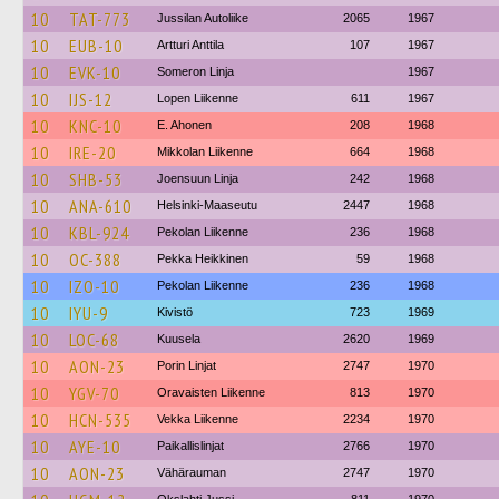
10
TAT-773
Jussilan Autoliike
2065
1967
10
EUB-10
Artturi Anttila
107
1967
10
EVK-10
Someron Linja
1967
10
IJS-12
Lopen Liikenne
611
1967
10
KNC-10
E. Ahonen
208
1968
10
IRE-20
Mikkolan Liikenne
664
1968
10
SHB-53
Joensuun Linja
242
1968
10
ANA-610
Helsinki-Maaseutu
2447
1968
10
KBL-924
Pekolan Liikenne
236
1968
10
OC-388
Pekka Heikkinen
59
1968
10
IZO-10
Pekolan Liikenne
236
1968
10
IYU-9
Kivistö
723
1969
10
LOC-68
Kuusela
2620
1969
10
AON-23
Porin Linjat
2747
1970
10
YGV-70
Oravaisten Liikenne
813
1970
10
HCN-535
Vekka Liikenne
2234
1970
10
AYE-10
Paikallislinjat
2766
1970
10
AON-23
Vähärauman
2747
1970