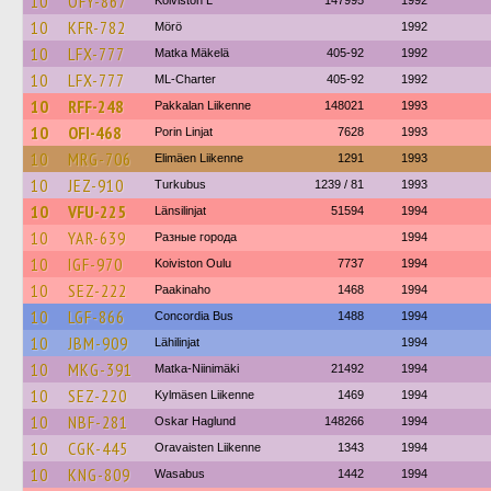
10
OFY-867
Koiviston L
147995
1992
10
KFR-782
Mörö
1992
10
LFX-777
Matka Mäkelä
405-92
1992
10
LFX-777
ML-Charter
405-92
1992
10
RFF-248
Pakkalan Liikenne
148021
1993
10
OFI-468
Porin Linjat
7628
1993
10
MRG-706
Elimäen Liikenne
1291
1993
10
JEZ-910
Turkubus
1239 / 81
1993
10
VFU-225
Länsilinjat
51594
1994
10
YAR-639
Разные города
1994
10
IGF-970
Koiviston Oulu
7737
1994
10
SEZ-222
Paakinaho
1468
1994
10
LGF-866
Concordia Bus
1488
1994
10
JBM-909
Lähilinjat
1994
10
MKG-391
Matka-Niinimäki
21492
1994
10
SEZ-220
Kylmäsen Liikenne
1469
1994
10
NBF-281
Oskar Haglund
148266
1994
10
CGK-445
Oravaisten Liikenne
1343
1994
10
KNG-809
Wasabus
1442
1994