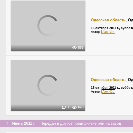
Одесская область
,
Од
15 октября 2011 г., суббот
Автор:
Alex-Od
559
Одесская область
,
Од
15 октября 2011 г., суббот
Автор:
Alex-Od
1
648
↑
Июнь 2011 г.
Передан в другое предприятие или на завод