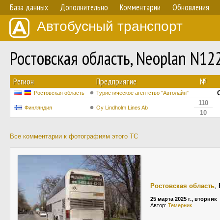
База данных
Дополнительно
Комментарии
Обновления
Автобусный транспорт
Ростовская область, Neoplan N12
Регион
Предприятие
№
Ростовская область
Туристическое агентство "Автолайн"
110
Финляндия
Oy Lindholm Lines Ab
10
Все комментарии к фотографиям этого ТС
Ростовская область
,
25 марта 2025 г., вторник
Автор:
Темерник