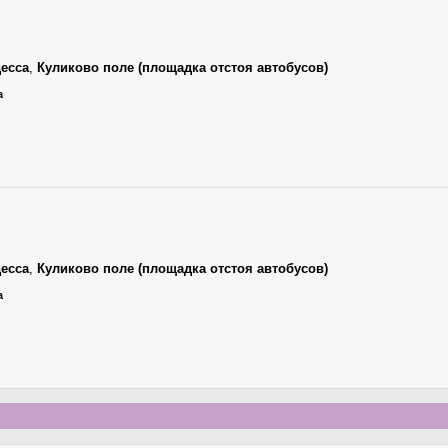
есса
,
Куликово поле (площадка отстоя автобусов)
а
есса
,
Куликово поле (площадка отстоя автобусов)
а