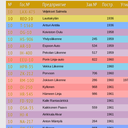
№
Гос.№
Предприятие
Зав.№
Постр.
Ути
10
LAX-475
Veljekset Salmela
10
REO-10
Lauttakylän
1936
10
T-1560
Artturi Anttila
1936
10
OG-10
Koiviston Oulu
1958
10
HS-906
Yhdysliikenne
245
1959
10
AR-10
Espoon Auto
534
1959
10
IH-400
Pekolan Liikenne
517
1959
10
EEU-10
Porin Linja-auto
822
1960
10
HPR-35
Vekka Liikenne
1960
10
ZK-212
Porvoon
706
1960
10
RM-100
Jokisen Liikenne
286
1960
19
10
OI-250
Kyllonen
968
1961
10
HR-545
Hämeen Linja
986
1961
10
FD-920
Kalle Rantasärkkä
1961
10
OSA-35
Kaikkonen Paavo
559
1961
10
HJ-4
Airikkala Alvar
1961
10
NA-217
Anton Mäntylä
264
1961