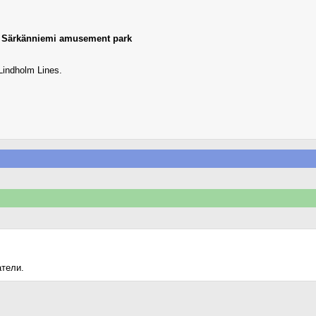
,
Särkänniemi amusement park
Lindholm Lines.
атели.