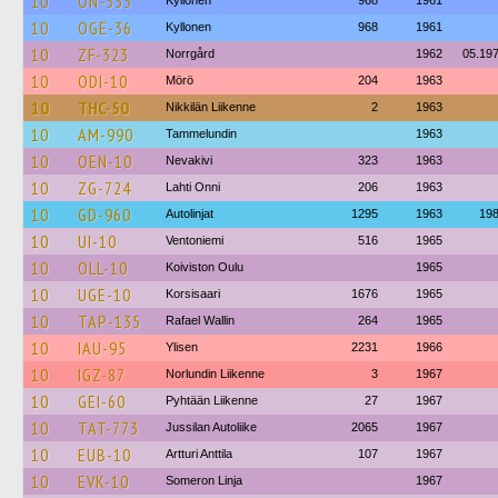
10
ON-535
Kyllonen
968
1961
10
OGE-36
Kyllonen
968
1961
10
ZF-323
Norrgård
1962
05.19
10
ODI-10
Mörö
204
1963
10
THC-50
Nikkilän Liikenne
2
1963
10
AM-990
Tammelundin
1963
10
OEN-10
Nevakivi
323
1963
10
ZG-724
Lahti Onni
206
1963
10
GD-960
Autolinjat
1295
1963
19
10
UI-10
Ventoniemi
516
1965
10
OLL-10
Koiviston Oulu
1965
10
UGE-10
Korsisaari
1676
1965
10
TAP-135
Rafael Wallin
264
1965
10
IAU-95
Ylisen
2231
1966
10
IGZ-87
Norlundin Liikenne
3
1967
10
GEI-60
Pyhtään Liikenne
27
1967
10
TAT-773
Jussilan Autoliike
2065
1967
10
EUB-10
Artturi Anttila
107
1967
10
EVK-10
Someron Linja
1967