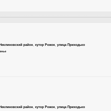
Неклиновский район
,
хутор Рожок
,
улица Приходько
сенье
Неклиновский район
,
хутор Рожок
,
улица Приходько