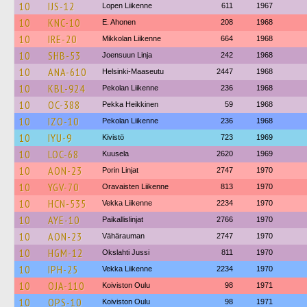
10
IJS-12
Lopen Liikenne
611
1967
10
KNC-10
E. Ahonen
208
1968
10
IRE-20
Mikkolan Liikenne
664
1968
10
SHB-53
Joensuun Linja
242
1968
10
ANA-610
Helsinki-Maaseutu
2447
1968
10
KBL-924
Pekolan Liikenne
236
1968
10
OC-388
Pekka Heikkinen
59
1968
10
IZO-10
Pekolan Liikenne
236
1968
10
IYU-9
Kivistö
723
1969
10
LOC-68
Kuusela
2620
1969
10
AON-23
Porin Linjat
2747
1970
10
YGV-70
Oravaisten Liikenne
813
1970
10
HCN-535
Vekka Liikenne
2234
1970
10
AYE-10
Paikallislinjat
2766
1970
10
AON-23
Vähärauman
2747
1970
10
HGM-12
Okslahti Jussi
811
1970
10
IPH-25
Vekka Liikenne
2234
1970
10
OJA-110
Koiviston Oulu
98
1971
10
OPS-10
Koiviston Oulu
98
1971