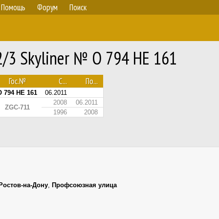
Помощь
Форум
Поиск
2/3 Skyliner № О 794 НЕ 161
Гос.№
С...
По...
О 794 НЕ 161
06.2011
2008
06.2011
ZGC-711
1996
2008
Ростов-на-Дону
,
Профсоюзная улица