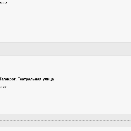
сенье
Таганрог
,
Театральная улица
ьник