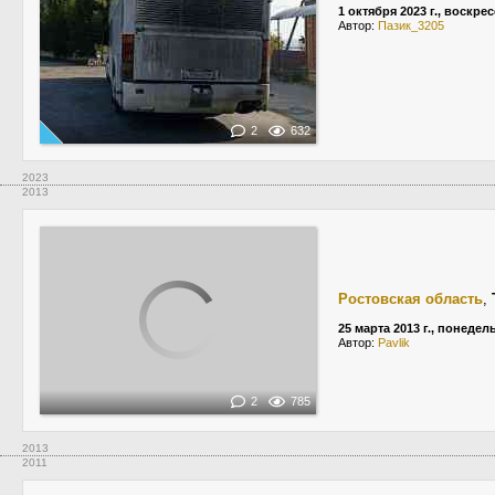
1 октября 2023 г., воскре
Автор:
Пазик_3205
2
632
2023
2013
Ростовская область
,
25 марта 2013 г., понедел
Автор:
Pavlik
2
785
2013
2011