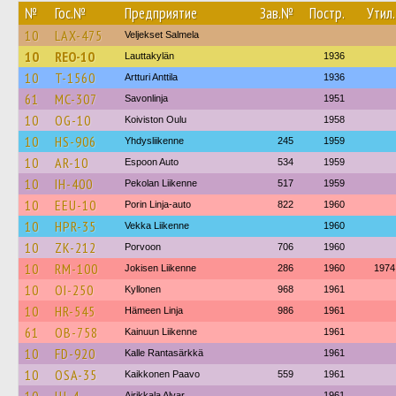
№
Гос.№
Предприятие
Зав.№
Постр.
Утил.
10
LAX-475
Veljekset Salmela
10
REO-10
Lauttakylän
1936
10
T-1560
Artturi Anttila
1936
61
MC-307
Savonlinja
1951
10
OG-10
Koiviston Oulu
1958
10
HS-906
Yhdysliikenne
245
1959
10
AR-10
Espoon Auto
534
1959
10
IH-400
Pekolan Liikenne
517
1959
10
EEU-10
Porin Linja-auto
822
1960
10
HPR-35
Vekka Liikenne
1960
10
ZK-212
Porvoon
706
1960
10
RM-100
Jokisen Liikenne
286
1960
1974
10
OI-250
Kyllonen
968
1961
10
HR-545
Hämeen Linja
986
1961
61
OB-758
Kainuun Liikenne
1961
10
FD-920
Kalle Rantasärkkä
1961
10
OSA-35
Kaikkonen Paavo
559
1961
Airikkala Alvar
1961