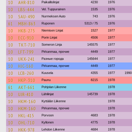
10
AHR-810
Paikallislinjat
4230
1976
10
LBS-444
Vel. Tuppurainen
1535
1976
10
SAU-490
Nurmeksen Auto
743
1976
61
MBH-863
Ruponen
5313 / 75
1976
10
HKB-275
Niemisen Linjat
1527
1977
10
ECC-910
Porin Linjat
4506
1977
10
TKT-710
Someron Linja
145575
1977
10
LFT-799
Pirkanmaa, прочие
4449
1977
10
UKX-241
Разные города
145644
1977
10
HJC-160
Pirkanmaa, прочие
4449
1977
10
LCB-260
Kuusela
4355
1977
1990
10
HKP-310
Paunu
8215
1978
61
AKT-661
Pohjolan Liikenne
1978
10
UJR-410
Lähilinjat
145739
1978
10
HKM-160
Kyttälän Liikenne
1978
10
HKM-160
Pirkanmaa, прочие
1978
10
HKL-415
Porvoon
4683
1978
10
OHL-710
Kyllonen
4775
1978
10
HKK-978
Lehdon Liikenne
4684
1978