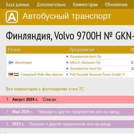
База данных
Дополнительно
Комментарии
Обновления
Автобусный транспорт
Финляндия, Volvo 9700H № GKN
Регион
Предприятие
Rautalammin Auto Oy
6
Финляндия
Mika K. Niskanen Oy
1
Rautalammin Auto Oy
Северный Рейн-Вестфалия
Püll Touristik Novesia-Tours-GmbH ✝︎
Все комментарии к фотографиям этого ТС
↑
Август 2024 г.
Списан
↑
Май 2024 г.
Передан в другое предприятие или на завод
↑
2023 г.
Передан в другое предприятие или на завод