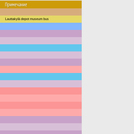
Примечание
Lauttakylä depot museum bus