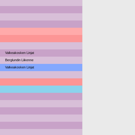
Valkeakosken Linjat
Berglundin Liikenne
Valkeakosken Linjat