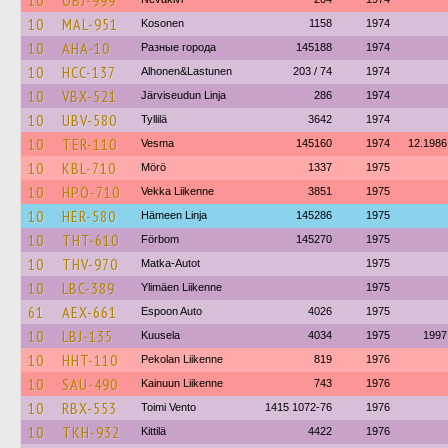
10
OBJ-999
10
MAL-951
Kosonen
1158
1974
10
AHA-10
Разные города
145188
1974
10
HCC-137
Alhonen&Lastunen
203 / 74
1974
10
VBX-521
Järviseudun Linja
286
1974
10
UBV-580
Tyllilä
3642
1974
10
TER-110
Vesma
145160
1974
12.1986
10
KBL-710
Mörö
1337
1975
10
HPO-710
Vekka Liikenne
3851
1975
10
HER-580
Hämeen Linja
145286
1975
10
THT-610
Förbom
145270
1975
10
THV-970
Matka-Autot
1975
10
LBC-389
Ylimäen Liikenne
1975
61
AEX-661
Espoon Auto
4026
1975
10
LBJ-135
Kuusela
4034
1975
1997
10
HHT-110
Pekolan Liikenne
819
1976
10
SAU-490
Kainuun Liikenne
743
1976
10
RBX-553
Toimi Vento
1415 1072-76
1976
10
TKH-932
Kittilä
4422
1976