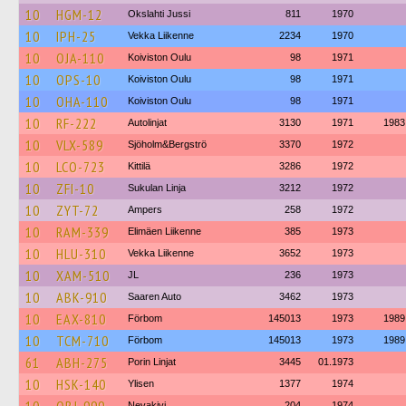
10
HGM-12
Okslahti Jussi
811
1970
10
IPH-25
Vekka Liikenne
2234
1970
10
OJA-110
Koiviston Oulu
98
1971
10
OPS-10
Koiviston Oulu
98
1971
10
OHA-110
Koiviston Oulu
98
1971
10
RF-222
Autolinjat
3130
1971
1983
10
VLX-589
Sjöholm&Bergströ
3370
1972
10
LCO-723
Kittilä
3286
1972
10
ZFI-10
Sukulan Linja
3212
1972
10
ZYT-72
Ampers
258
1972
10
RAM-339
Elimäen Liikenne
385
1973
10
HLU-310
Vekka Liikenne
3652
1973
10
XAM-510
JL
236
1973
10
ABK-910
Saaren Auto
3462
1973
10
EAX-810
Förbom
145013
1973
1989
10
TCM-710
Förbom
145013
1973
1989
61
ABH-275
Porin Linjat
3445
01.1973
10
HSK-140
Ylisen
1377
1974
Nevakivi
204
1974