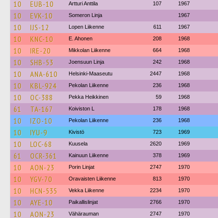
10
EUB-10
Artturi Anttila
107
1967
10
EVK-10
Someron Linja
1967
10
IJS-12
Lopen Liikenne
611
1967
10
KNC-10
E. Ahonen
208
1968
10
IRE-20
Mikkolan Liikenne
664
1968
10
SHB-53
Joensuun Linja
242
1968
10
ANA-610
Helsinki-Maaseutu
2447
1968
10
KBL-924
Pekolan Liikenne
236
1968
10
OC-388
Pekka Heikkinen
59
1968
61
TA-167
Koiviston L
178
1968
10
IZO-10
Pekolan Liikenne
236
1968
10
IYU-9
Kivistö
723
1969
10
LOC-68
Kuusela
2620
1969
61
OCR-361
Kainuun Liikenne
378
1969
10
AON-23
Porin Linjat
2747
1970
10
YGV-70
Oravaisten Liikenne
813
1970
10
HCN-535
Vekka Liikenne
2234
1970
10
AYE-10
Paikallislinjat
2766
1970
10
AON-23
Vähärauman
2747
1970