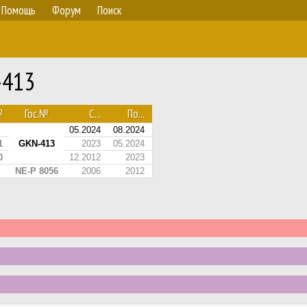
Помощь
Форум
Поиск
-413
№
Гос.№
С...
По...
05.2024
08.2024
1
GKN-413
2023
05.2024
0
12.2012
2023
NE-P 8056
2006
2012