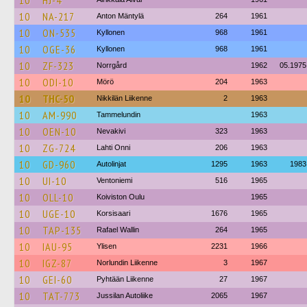
10
HJ-4
10
NA-217
Anton Mäntylä
264
1961
10
ON-535
Kyllonen
968
1961
10
OGE-36
Kyllonen
968
1961
10
ZF-323
Norrgård
1962
05.1975
10
ODI-10
Mörö
204
1963
10
THC-50
Nikkilän Liikenne
2
1963
10
AM-990
Tammelundin
1963
10
OEN-10
Nevakivi
323
1963
10
ZG-724
Lahti Onni
206
1963
10
GD-960
Autolinjat
1295
1963
1983
10
UI-10
Ventoniemi
516
1965
10
OLL-10
Koiviston Oulu
1965
10
UGE-10
Korsisaari
1676
1965
10
TAP-135
Rafael Wallin
264
1965
10
IAU-95
Ylisen
2231
1966
10
IGZ-87
Norlundin Liikenne
3
1967
10
GEI-60
Pyhtään Liikenne
27
1967
10
TAT-773
Jussilan Autoliike
2065
1967