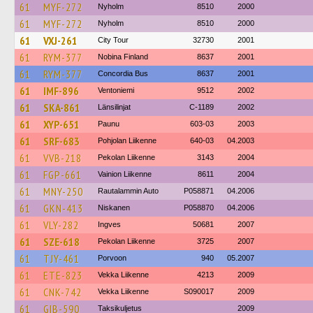
61
MYF-272
Nyholm
8510
2000
61
MYF-272
Nyholm
8510
2000
61
VXJ-261
City Tour
32730
2001
61
RYM-377
Nobina Finland
8637
2001
61
RYM-377
Concordia Bus
8637
2001
61
IMF-896
Ventoniemi
9512
2002
61
SKA-861
Länsilinjat
C-1189
2002
61
XYP-651
Paunu
603-03
2003
61
SRF-683
Pohjolan Liikenne
640-03
04.2003
61
VVB-218
Pekolan Liikenne
3143
2004
61
FGP-661
Vainion Liikenne
8611
2004
61
MNY-250
Rautalammin Auto
P058871
04.2006
61
GKN-413
Niskanen
P058870
04.2006
61
VLY-282
Ingves
50681
2007
61
SZE-618
Pekolan Liikenne
3725
2007
61
TJY-461
Porvoon
940
05.2007
61
ETE-823
Vekka Liikenne
4213
2009
61
CNK-742
Vekka Liikenne
S090017
2009
61
GIB-590
Taksikuljetus
2009