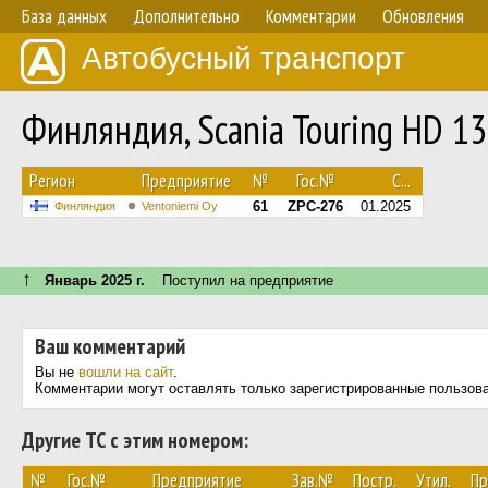
База данных
Дополнительно
Комментарии
Обновления
Автобусный транспорт
Финляндия, Scania Touring HD 1
Регион
Предприятие
№
Гос.№
С...
61
ZPC-276
01.2025
Финляндия
Ventoniemi Oy
↑
Январь 2025 г.
Поступил на предприятие
Ваш комментарий
Вы не
вошли на сайт
.
Комментарии могут оставлять только зарегистрированные пользов
Другие ТС с этим номером:
№
Гос.№
Предприятие
Зав.№
Постр.
Утил.
Пр