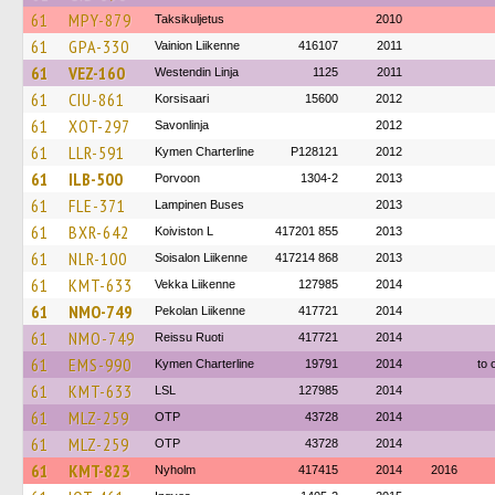
61
MPY-879
Taksikuljetus
2010
61
GPA-330
Vainion Liikenne
416107
2011
61
VEZ-160
Westendin Linja
1125
2011
61
CIU-861
Korsisaari
15600
2012
61
XOT-297
Savonlinja
2012
61
LLR-591
Kymen Charterline
P128121
2012
61
ILB-500
Porvoon
1304-2
2013
61
FLE-371
Lampinen Buses
2013
61
BXR-642
Koiviston L
417201 855
2013
61
NLR-100
Soisalon Liikenne
417214 868
2013
61
KMT-633
Vekka Liikenne
127985
2014
61
NMO-749
Pekolan Liikenne
417721
2014
61
NMO-749
Reissu Ruoti
417721
2014
61
EMS-990
Kymen Charterline
19791
2014
to 
61
KMT-633
LSL
127985
2014
61
MLZ-259
OTP
43728
2014
61
MLZ-259
OTP
43728
2014
61
KMT-823
Nyholm
417415
2014
2016