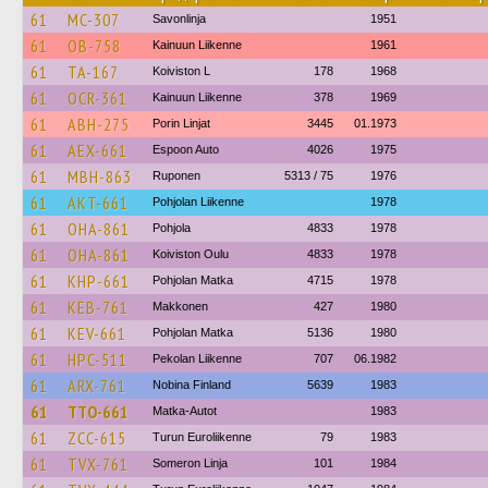
61
MC-307
Savonlinja
1951
61
OB-758
Kainuun Liikenne
1961
61
TA-167
Koiviston L
178
1968
61
OCR-361
Kainuun Liikenne
378
1969
61
ABH-275
Porin Linjat
3445
01.1973
61
AEX-661
Espoon Auto
4026
1975
61
MBH-863
Ruponen
5313 / 75
1976
61
AKT-661
Pohjolan Liikenne
1978
61
OHA-861
Pohjola
4833
1978
61
OHA-861
Koiviston Oulu
4833
1978
61
KHP-661
Pohjolan Matka
4715
1978
61
KEB-761
Makkonen
427
1980
61
KEV-661
Pohjolan Matka
5136
1980
61
HPC-511
Pekolan Liikenne
707
06.1982
61
ARX-761
Nobina Finland
5639
1983
61
TTO-661
Matka-Autot
1983
61
ZCC-615
Turun Euroliikenne
79
1983
61
TVX-761
Someron Linja
101
1984