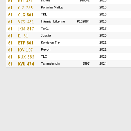
61
IOT-461
Ingves
1405-2
2015
61
CJZ-785
Pohjolan Matka
2015
61
CLG-861
TKL
2016
61
VZS-461
Härmän Liikenne
P162884
2016
61
JKM-817
TuKL
2017
61
EJ-61
Jussila
2020
61
ETP-861
Koiviston Tre
2021
61
IOV-197
Revon
2021
61
KUX-685
TLO
2023
61
KVU-474
Tammelundin
3597
2024