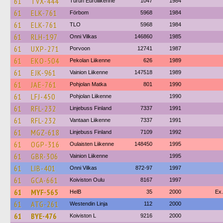
61
TVX-444
Turun Euroliikenne
1047
1984
61
ELK-761
Förbom
5968
1984
61
ELK-761
TLO
5968
1984
61
RLH-197
Onni Vilkas
146860
1985
61
UXP-271
Porvoon
12741
1987
61
EKO-504
Pekolan Liikenne
626
1989
61
EJK-961
Vainion Liikenne
147518
1989
61
JAE-761
Pohjolan Matka
801
1990
61
LFJ-450
Pohjolan Liikenne
1990
61
RFL-232
Linjebuss Finland
7337
1991
61
RFL-232
Vantaan Liikenne
7337
1991
61
MGZ-618
Linjebuss Finland
7109
1992
61
OGP-316
Oulaisten Liikenne
148450
1995
61
GBR-306
Vainion Liikenne
1995
61
LIB-401
Onni Vilkas
872-97
1997
61
GCA-661
Koiviston Oulu
8167
1997
61
MYF-565
HelB
35
2000
Ex.
61
ATG-261
Westendin Linja
112
2000
61
BYE-476
Koiviston L
9216
2000