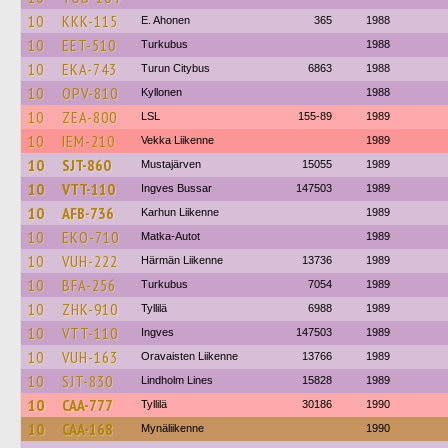
10
KKK-115
E. Ahonen
365
1988
10
EET-510
Turkubus
1988
10
EKA-743
Turun Citybus
6863
1988
10
OPV-810
Kyllonen
1988
10
ZEA-800
LSL
155-89
1989
10
IEM-210
Vekka Liikenne
1989
10
SJT-860
Mustajärven
15055
1989
10
VTT-110
Ingves Bussar
147503
1989
10
AFB-736
Karhun Liikenne
1989
10
EKO-710
Matka-Autot
1989
10
VUH-222
Härmän Liikenne
13736
1989
10
BFA-256
Turkubus
7054
1989
10
ZHK-910
Tyllilä
6988
1989
10
VTT-110
Ingves
147503
1989
10
VUH-163
Oravaisten Liikenne
13766
1989
10
SJT-830
Lindholm Lines
15828
1989
10
CAA-777
Tyllilä
30186
1990
10
CAA-168
Mynäliikenne
1990