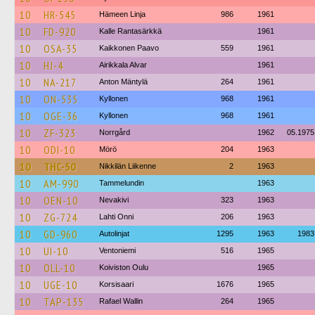
10
HR-545
Hämeen Linja
986
1961
10
FD-920
Kalle Rantasärkkä
1961
10
OSA-35
Kaikkonen Paavo
559
1961
10
HJ-4
Airikkala Alvar
1961
10
NA-217
Anton Mäntylä
264
1961
10
ON-535
Kyllonen
968
1961
10
OGE-36
Kyllonen
968
1961
10
ZF-323
Norrgård
1962
05.1975
10
ODI-10
Mörö
204
1963
10
THC-50
Nikkilän Liikenne
2
1963
10
AM-990
Tammelundin
1963
10
OEN-10
Nevakivi
323
1963
10
ZG-724
Lahti Onni
206
1963
10
GD-960
Autolinjat
1295
1963
1983
10
UI-10
Ventoniemi
516
1965
10
OLL-10
Koiviston Oulu
1965
10
UGE-10
Korsisaari
1676
1965
10
TAP-135
Rafael Wallin
264
1965