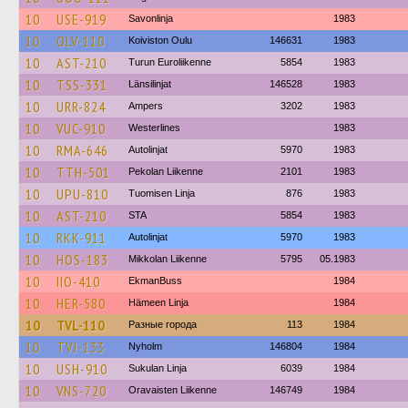
10
USE-919
Savonlinja
1983
10
OLV-110
Koiviston Oulu
146631
1983
10
AST-210
Turun Euroliikenne
5854
1983
10
TSS-331
Länsilinjat
146528
1983
10
URR-824
Ampers
3202
1983
10
VUC-910
Westerlines
1983
10
RMA-646
Autolinjat
5970
1983
10
TTH-501
Pekolan Liikenne
2101
1983
10
UPU-810
Tuomisen Linja
876
1983
10
AST-210
STA
5854
1983
10
RKK-911
Autolinjat
5970
1983
10
HOS-183
Mikkolan Liikenne
5795
05.1983
10
IIO-410
EkmanBuss
1984
10
HER-580
Hämeen Linja
1984
10
TVL-110
Разные города
113
1984
10
TVJ-133
Nyholm
146804
1984
10
USH-910
Sukulan Linja
6039
1984
10
VNS-720
Oravaisten Liikenne
146749
1984