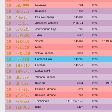
10
OBJ-999
Nevakivi
204
1974
10
MAL-951
Kosonen
1158
1974
10
AHA-10
Разные города
145188
1974
10
HCC-137
Alhonen&Lastunen
203 / 74
1974
10
VBX-521
Järviseudun Linja
286
1974
10
UBV-580
Tyllilä
3642
1974
10
TER-110
Vesma
145160
1974
12.1986
10
KBL-710
Mörö
1337
1975
10
HPO-710
Vekka Liikenne
3851
1975
10
HER-580
Hämeen Linja
145286
1975
10
THT-610
Förbom
145270
1975
10
THV-970
Matka-Autot
1975
10
LBC-389
Ylimäen Liikenne
1975
10
LBJ-135
Kuusela
4034
1975
1997
10
HHT-110
Pekolan Liikenne
819
1976
10
SAU-490
Kainuun Liikenne
743
1976
10
RBX-553
Toimi Vento
1415 1072-76
1976
10
TKH-932
Kittilä
4422
1976