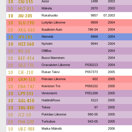
10
CIU-155
Astor
1488
2003
10
MLT-815
Mäkela
2870
2003
10
JIU-203
Rukahuolto
9857
07.2003
10
SLU-290
Lyttylän Liikenne
9959
2004
10
XKG-660
Ikaalisten Auto
786-04
2004
10
JFV-283
Niemelä
9968
2004
10
HZZ-360
Nyholm
9944
2004
10
RO-10
OlliBus
2004
10
BEF-934
Bussi-Manninen
2004
10
SKZ-731
Oravaisten Liikenne
P030213
2004
10
CJE-210
Rukan Taksi
P057373
2005
10
GKM-310
Pekolan Liikenne
602
2005
10
ENA-742
Koiviston Tre
P056152
2005
10
LPY-351
Ventoniemi
P051268
2005
10
GGL-820
Haldin&Rose
6113
2005
10
SXG-880
Tokee
97
2005
10
JCZ-10
Pukkilan Liikenne
890-05
2005
10
FHA-100
Turkubus
943-05
2005
10
UBZ-988
Matka Mäkelä
2006