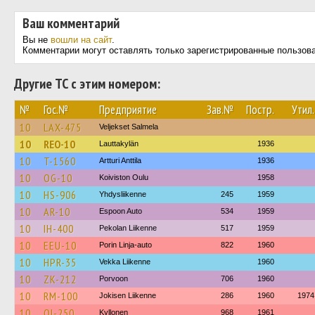
Ваш комментарий
Вы не
вошли на сайт
.
Комментарии могут оставлять только зарегистрированные пользов
Другие ТС с этим номером:
№
Гос.№
Предприятие
Зав.№
Постр.
Утил.
10
LAX-475
Veljekset Salmela
10
REO-10
Lauttakylän
1936
10
T-1560
Artturi Anttila
1936
10
OG-10
Koiviston Oulu
1958
10
HS-906
Yhdysliikenne
245
1959
10
AR-10
Espoon Auto
534
1959
10
IH-400
Pekolan Liikenne
517
1959
10
EEU-10
Porin Linja-auto
822
1960
10
HPR-35
Vekka Liikenne
1960
10
ZK-212
Porvoon
706
1960
10
RM-100
Jokisen Liikenne
286
1960
1974
10
OI-250
Kyllonen
968
1961