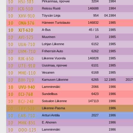
10
HSJ-383
Pirkanmaa, прочие
3204
1984
10
ICX-510
Reissu Ruoti
146688
1984
10
XHV-910
Töysän Linja
954
04.1984
10
ONA-376
Hämeen Turistiauto
146832
1985
10
XJT-620
A-Bus
45 / 15
1985
10
AVJ-525
Muurinen
14
1985
10
UUA-710
Lohjan Liikenne
6152
1985
10
UVM-710
Friherrsin Auto
6262
1985
10
RJK-650
Liikenne Vuorela
146828
1985
10
UTE-910
Uusimaa, прочие
6101
1985
10
MHE-110
Vesanen
6168
1985
10
BIH-719
Kamusen Liikenne
6265
12.1985
2017
10
UVU-940
Lamminmäki
2066
1986
10
ECJ-768
Sundellbus
6423
1986
10
BCJ-248
Soisalon Liikenne
147113
1986
10
TBY-526
Liikenne-Pasma
1986
10
EAB-710
Artturi Anttila
2027
1986
10
MHK-851
E. Ahonen
1986
10
OOO-123
Lamminmäki
1986