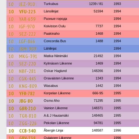
10
JEZ-910
Turkubus
1239 / 81
1993
10
VFU-225
Länsilinjat
51594
1994
10
YAR-639
Разные города
1994
10
IGF-970
Koiviston Oulu
7737
1994
10
SEZ-222
Paakinaho
1468
1994
10
LGF-866
Concordia Bus
1488
1994
10
JBM-909
Lähilinjat
1994
10
MKG-391
Matka-Niinimäki
21492
1994
10
SEZ-220
Kylmäsen Liikenne
1469
1994
10
NBF-281
Oskar Haglund
148266
1994
10
CGK-445
Oravaisten Liikenne
1343
1994
10
KNG-809
Wasabus
1442
1994
10
YFR-782
Korpelan Liikenne
666-95
1995
10
JBG-80
Osmo Aho
71295
1995
10
GBR-210
Vainion Liikenne
148371
1995
10
TGR-810
A & J Hautamäki
148465
1995
10
ZGG-226
Pekolan Liikenne
94781
1995
10
CCB-540
Åbergin Linja
148587
1996
10
GBV-738
Oulaisten Liikenne
1996