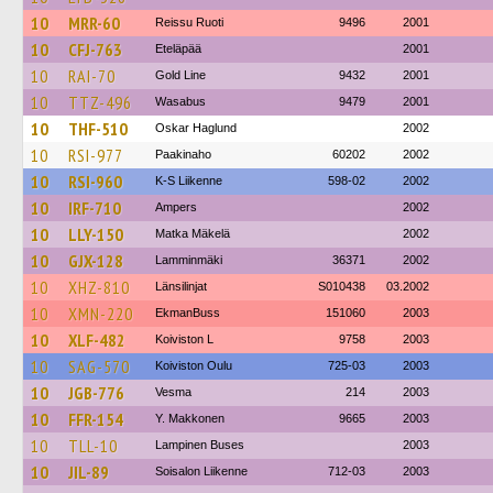
10
MRR-60
Reissu Ruoti
9496
2001
10
CFJ-763
Eteläpää
2001
10
RAI-70
Gold Line
9432
2001
10
TTZ-496
Wasabus
9479
2001
10
THF-510
Oskar Haglund
2002
10
RSI-977
Paakinaho
60202
2002
10
RSI-960
K-S Liikenne
598-02
2002
10
IRF-710
Ampers
2002
10
LLY-150
Matka Mäkelä
2002
10
GJX-128
Lamminmäki
36371
2002
10
XHZ-810
Länsilinjat
S010438
03.2002
10
XMN-220
EkmanBuss
151060
2003
10
XLF-482
Koiviston L
9758
2003
10
SAG-570
Koiviston Oulu
725-03
2003
10
JGB-776
Vesma
214
2003
10
FFR-154
Y. Makkonen
9665
2003
10
TLL-10
Lampinen Buses
2003
10
JIL-89
Soisalon Liikenne
712-03
2003