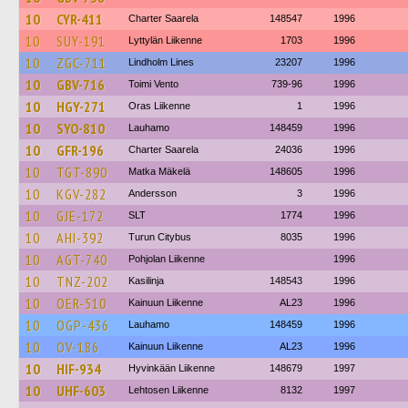
10
CYR-411
Charter Saarela
148547
1996
10
SUY-191
Lyttylän Liikenne
1703
1996
10
ZGC-711
Lindholm Lines
23207
1996
10
GBV-716
Toimi Vento
739-96
1996
10
HGY-271
Oras Liikenne
1
1996
10
SYO-810
Lauhamo
148459
1996
10
GFR-196
Charter Saarela
24036
1996
10
TGT-890
Matka Mäkelä
148605
1996
10
KGV-282
Andersson
3
1996
10
GJE-172
SLT
1774
1996
10
AHI-392
Turun Citybus
8035
1996
10
AGT-740
Pohjolan Liikenne
1996
10
TNZ-202
Kasilinja
148543
1996
10
OER-510
Kainuun Liikenne
AL23
1996
10
OGP-436
Lauhamo
148459
1996
10
OV-186
Kainuun Liikenne
AL23
1996
10
HIF-934
Hyvinkään Liikenne
148679
1997
10
UHF-603
Lehtosen Liikenne
8132
1997