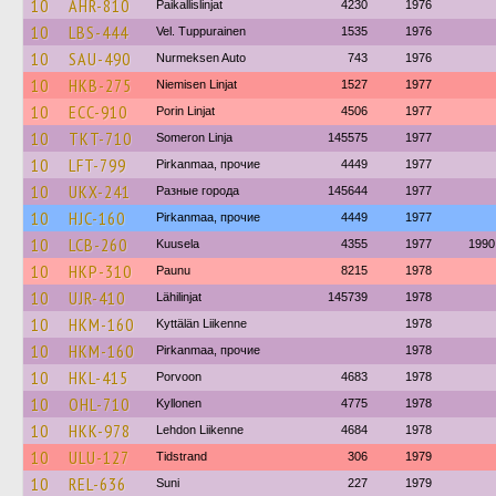
10
AHR-810
Paikallislinjat
4230
1976
10
LBS-444
Vel. Tuppurainen
1535
1976
10
SAU-490
Nurmeksen Auto
743
1976
10
HKB-275
Niemisen Linjat
1527
1977
10
ECC-910
Porin Linjat
4506
1977
10
TKT-710
Someron Linja
145575
1977
10
LFT-799
Pirkanmaa, прочие
4449
1977
10
UKX-241
Разные города
145644
1977
10
HJC-160
Pirkanmaa, прочие
4449
1977
10
LCB-260
Kuusela
4355
1977
1990
10
HKP-310
Paunu
8215
1978
10
UJR-410
Lähilinjat
145739
1978
10
HKM-160
Kyttälän Liikenne
1978
10
HKM-160
Pirkanmaa, прочие
1978
10
HKL-415
Porvoon
4683
1978
10
OHL-710
Kyllonen
4775
1978
10
HKK-978
Lehdon Liikenne
4684
1978
10
ULU-127
Tidstrand
306
1979
10
REL-636
Suni
227
1979