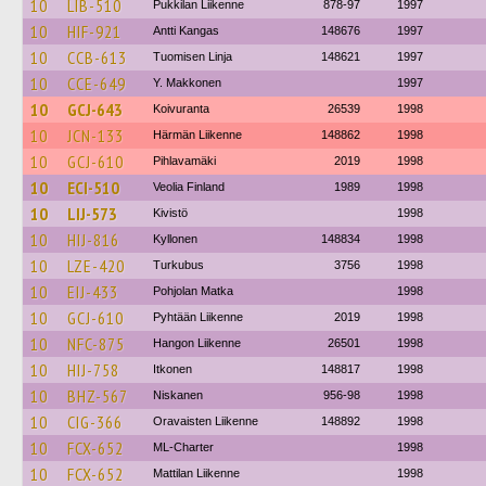
10
LIB-510
Pukkilan Liikenne
878-97
1997
10
HIF-921
Antti Kangas
148676
1997
10
CCB-613
Tuomisen Linja
148621
1997
10
CCE-649
Y. Makkonen
1997
10
GCJ-643
Koivuranta
26539
1998
10
JCN-133
Härmän Liikenne
148862
1998
10
GCJ-610
Pihlavamäki
2019
1998
10
ECI-510
Veolia Finland
1989
1998
10
LIJ-573
Kivistö
1998
10
HIJ-816
Kyllonen
148834
1998
10
LZE-420
Turkubus
3756
1998
10
EIJ-433
Pohjolan Matka
1998
10
GCJ-610
Pyhtään Liikenne
2019
1998
10
NFC-875
Hangon Liikenne
26501
1998
10
HIJ-758
Itkonen
148817
1998
10
BHZ-567
Niskanen
956-98
1998
10
CIG-366
Oravaisten Liikenne
148892
1998
10
FCX-652
ML-Charter
1998
10
FCX-652
Mattilan Liikenne
1998