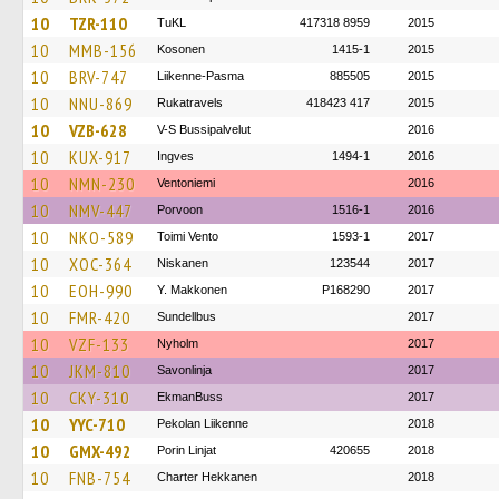
10
TZR-110
TuKL
417318 8959
2015
10
MMB-156
Kosonen
1415-1
2015
10
BRV-747
Liikenne-Pasma
885505
2015
10
NNU-869
Rukatravels
418423 417
2015
10
VZB-628
V-S Bussipalvelut
2016
10
KUX-917
Ingves
1494-1
2016
10
NMN-230
Ventoniemi
2016
10
NMV-447
Porvoon
1516-1
2016
10
NKO-589
Toimi Vento
1593-1
2017
10
XOC-364
Niskanen
123544
2017
10
EOH-990
Y. Makkonen
P168290
2017
10
FMR-420
Sundellbus
2017
10
VZF-133
Nyholm
2017
10
JKM-810
Savonlinja
2017
10
CKY-310
EkmanBuss
2017
10
YYC-710
Pekolan Liikenne
2018
10
GMX-492
Porin Linjat
420655
2018
10
FNB-754
Charter Hekkanen
2018