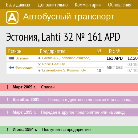
База данных
Дополнительно
Комментарии
Обновления
Автобусный транспорт
Эстония, Lahti 32 № 161 APD
Регион
Предприятие
№
Гос.№
С
GoBus AS (Läänemaa osakond)
161 APD
12.20
Эстония
Reise-Gast Oy
03.19
MET-562
Финляндия
Linja-autoliike S. Kosonen Oy
10
07.19
↑
Март 2009 г.
Списан
↑
Декабрь 2001 г.
Передан в другое предприятие или на завод
↑
Март 1999 г.
Передан в другое предприятие или на завод
↑
Июль 1984 г.
Поступил на предприятие