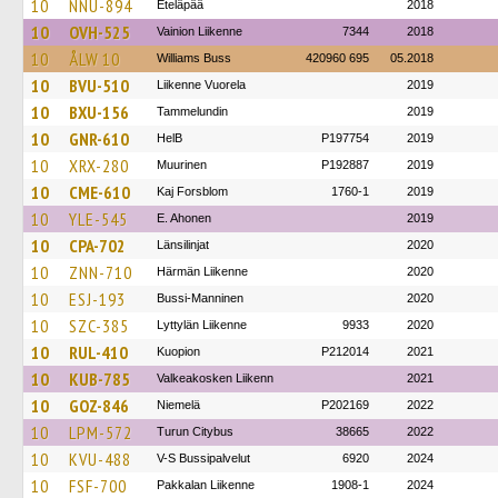
10
NNU-894
Eteläpää
2018
10
OVH-525
Vainion Liikenne
7344
2018
10
ÅLW 10
Williams Buss
420960 695
05.2018
10
BVU-510
Liikenne Vuorela
2019
10
BXU-156
Tammelundin
2019
10
GNR-610
HelB
P197754
2019
10
XRX-280
Muurinen
P192887
2019
10
CME-610
Kaj Forsblom
1760-1
2019
10
YLE-545
E. Ahonen
2019
10
CPA-702
Länsilinjat
2020
10
ZNN-710
Härmän Liikenne
2020
10
ESJ-193
Bussi-Manninen
2020
10
SZC-385
Lyttylän Liikenne
9933
2020
10
RUL-410
Kuopion
P212014
2021
10
KUB-785
Valkeakosken Liikenn
2021
10
GOZ-846
Niemelä
P202169
2022
10
LPM-572
Turun Citybus
38665
2022
10
KVU-488
V-S Bussipalvelut
6920
2024
10
FSF-700
Pakkalan Liikenne
1908-1
2024