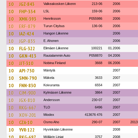
10
JGZ-843
Valkeakosken Liikenn
213-06
2006
10
FHP-334
LSL
159-06
2006
10
XMK-393
Henriksson
P055986
2006
10
ERF-879
Turun Citybus
136-06
2006
10
IAZ-424
Hangon Liikenne
2006
10
JGP-835
E. Ahonen
2006
10
FLG-322
Elimäen Liikenne
100221
01.2006
10
GKN-413
Rautalammin Auto
P058870
04.2006
10
JJT-310
Nobina Finland
3668
06.2006
10
API-750
Mäntylä
2007
10
SMN-790
Mäkela
3633
2007
10
FNN-830
Koivuranta
6554
2007
10
CJM-900
Kylmäsen Liikenne
3864
2007
10
JGX-810
Andersson
230-07
2007
10
RKG-667
TLO
6496
2007
10
XOV-201
Miodex
413676 476
2007
10
CZA-10
Osmo Aho
290-07
2007
2013
10
YVR-122
Hyvinkään Liikenne
2008
10
RKG-697
Möllärin Linjat
3757
2008