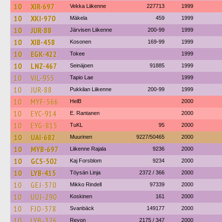
10
XIR-697
Vekka Liikenne
227713
1999
10
XKI-970
Mäkela
459
1999
10
JUR-88
Järvisen Liikenne
200-99
1999
10
XIB-458
Kosonen
169-99
1999
10
EGK-422
Tokee
1999
10
LNZ-467
Seinäjoen
91885
1999
10
VIL-955
Tapio Lae
1999
10
JUR-88
Pukkilan Liikenne
200-99
1999
10
MYF-566
HelB
2000
10
EYC-914
E. Rantanen
2000
10
EYG-815
TuKL
95
2000
10
UAI-682
Muurinen
9227/50465
2000
10
MYB-697
Liikenne Rajala
9236
2000
10
GCS-502
Kaj Forsblom
9234
2000
10
LYB-415
Töysän Linja
2372 / 366
2000
10
GEJ-370
Mikko Rindell
97339
2000
10
UUJ-290
Koskinen
161
2000
10
FJO-378
Svanbäck
149177
2000
10
LYB-326
Revon
2175 / 347
2000