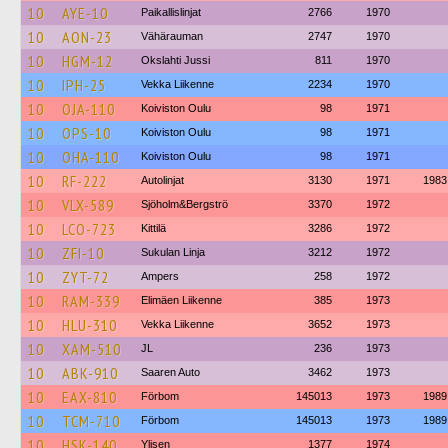
10
AYE-10
Paikallislinjat
2766
1970
10
AON-23
Vähärauman
2747
1970
10
HGM-12
Okslahti Jussi
811
1970
10
IPH-25
Vekka Liikenne
2234
1970
10
OJA-110
Koiviston Oulu
98
1971
10
OPS-10
Koiviston Oulu
98
1971
10
OHA-110
Koiviston Oulu
98
1971
10
RF-222
Autolinjat
3130
1971
1983
10
VLX-589
Sjöholm&Bergströ
3370
1972
10
LCO-723
Kittilä
3286
1972
10
ZFI-10
Sukulan Linja
3212
1972
10
ZYT-72
Ampers
258
1972
10
RAM-339
Elimäen Liikenne
385
1973
10
HLU-310
Vekka Liikenne
3652
1973
10
XAM-510
JL
236
1973
10
ABK-910
Saaren Auto
3462
1973
10
EAX-810
Förbom
145013
1973
1989
10
TCM-710
Förbom
145013
1973
1989
10
HSK-140
Ylisen
1377
1974