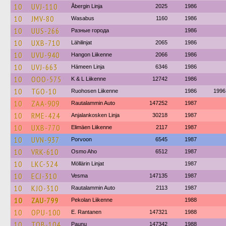
10
UVJ-110
Åbergin Linja
2025
1986
10
JMV-80
Wasabus
1160
1986
10
UUS-266
Разные города
1986
10
UXB-710
Lähilinjat
2065
1986
10
UVU-940
Hangon Liikenne
2066
1986
10
UVJ-663
Hämeen Linja
6346
1986
10
OOO-575
K & L Liikenne
12742
1986
10
TGO-10
Ruohosen Liikenne
1986
1996
10
ZAA-909
Rautalammin Auto
147252
1987
10
RME-424
Anjalankosken Linja
30218
1987
10
UXB-770
Elimäen Liikenne
2117
1987
10
UVN-937
Porvoon
6545
1987
10
VRK-610
Osmo Aho
6512
1987
10
LKC-524
Möllärin Linjat
1987
10
ECJ-310
Vesma
147135
1987
10
KJO-310
Rautalammin Auto
2113
1987
10
ZAU-799
Pekolan Liikenne
1988
10
OPU-100
E. Rantanen
147321
1988
10
TOB-104
Paunu
147342
1988