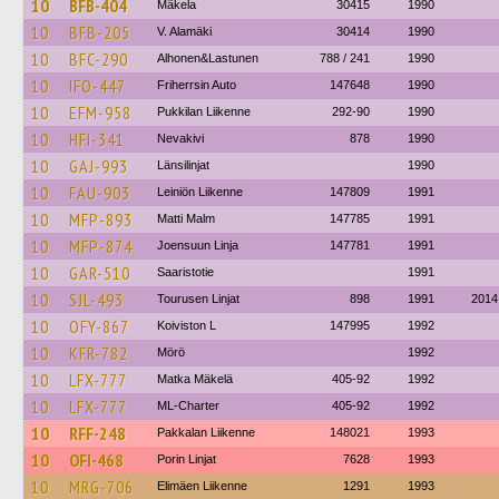
10
BFB-404
Mäkela
30415
1990
10
BFB-205
V. Alamäki
30414
1990
10
BFC-290
Alhonen&Lastunen
788 / 241
1990
10
IFO-447
Friherrsin Auto
147648
1990
10
EFM-958
Pukkilan Liikenne
292-90
1990
10
HFI-341
Nevakivi
878
1990
10
GAJ-993
Länsilinjat
1990
10
FAU-903
Leiniön Liikenne
147809
1991
10
MFP-893
Matti Malm
147785
1991
10
MFP-874
Joensuun Linja
147781
1991
10
GAR-510
Saaristotie
1991
10
SJL-493
Tourusen Linjat
898
1991
2014
10
OFY-867
Koiviston L
147995
1992
10
KFR-782
Mörö
1992
10
LFX-777
Matka Mäkelä
405-92
1992
10
LFX-777
ML-Charter
405-92
1992
10
RFF-248
Pakkalan Liikenne
148021
1993
10
OFI-468
Porin Linjat
7628
1993
10
MRG-706
Elimäen Liikenne
1291
1993