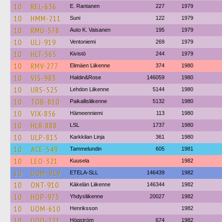
10
REL-636
E. Rantanen
227
1979
10
HMM-211
Suni
122
1979
10
RMU-578
Auto K. Vaisanen
195
1979
10
ULJ-919
Ventoniemi
269
1979
10
HLT-565
Kivistö
244
1979
10
RMV-277
Elimäen Liikenne
374
1980
10
VJS-983
Haldin&Rose
146059
1980
10
URS-525
Lehdon Liikenne
5144
1980
10
TOB-810
Paikallisliikenne
5132
1980
10
VJX-856
Hämeenniemi
113
1980
10
HLR-888
LSL
1737
1980
10
ULP-815
Karkkilan Linja
361
1980
10
ACE-549
Tammelundin
605
1981
10
LEO-321
Kuusela
1982
10
UOM-919
ETELA-SLL
146439
1982
10
ONT-910
Käkelän Liikenne
146344
1982
10
HOP-975
Yhdysliikenne
20027
1982
10
UOM-610
Henriksson
1982
10
UOO-221
Högström
674
1982