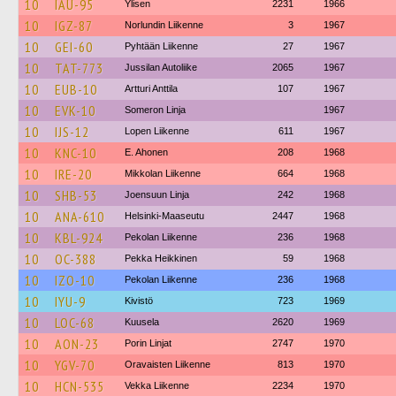
10
IAU-95
Ylisen
2231
1966
10
IGZ-87
Norlundin Liikenne
3
1967
10
GEI-60
Pyhtään Liikenne
27
1967
10
TAT-773
Jussilan Autoliike
2065
1967
10
EUB-10
Artturi Anttila
107
1967
10
EVK-10
Someron Linja
1967
10
IJS-12
Lopen Liikenne
611
1967
10
KNC-10
E. Ahonen
208
1968
10
IRE-20
Mikkolan Liikenne
664
1968
10
SHB-53
Joensuun Linja
242
1968
10
ANA-610
Helsinki-Maaseutu
2447
1968
10
KBL-924
Pekolan Liikenne
236
1968
10
OC-388
Pekka Heikkinen
59
1968
10
IZO-10
Pekolan Liikenne
236
1968
10
IYU-9
Kivistö
723
1969
10
LOC-68
Kuusela
2620
1969
10
AON-23
Porin Linjat
2747
1970
10
YGV-70
Oravaisten Liikenne
813
1970
10
HCN-535
Vekka Liikenne
2234
1970