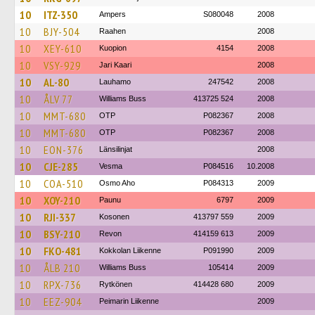
10
ITZ-350
Ampers
S080048
2008
10
BJY-504
Raahen
2008
10
XEY-610
Kuopion
4154
2008
10
VSY-929
Jari Kaari
2008
10
AL-80
Lauhamo
247542
2008
10
ÅLV 77
Williams Buss
413725 524
2008
10
MMT-680
OTP
P082367
2008
10
MMT-680
OTP
P082367
2008
10
EON-376
Länsilinjat
2008
10
CJE-285
Vesma
P084516
10.2008
10
COA-510
Osmo Aho
P084313
2009
10
XOY-210
Paunu
6797
2009
10
RJI-337
Kosonen
413797 559
2009
10
BSY-210
Revon
414159 613
2009
10
FKO-481
Kokkolan Liikenne
P091990
2009
10
ÅLB 210
Williams Buss
105414
2009
10
RPX-736
Rytkönen
414428 680
2009
10
EEZ-904
Peimarin Liikenne
2009