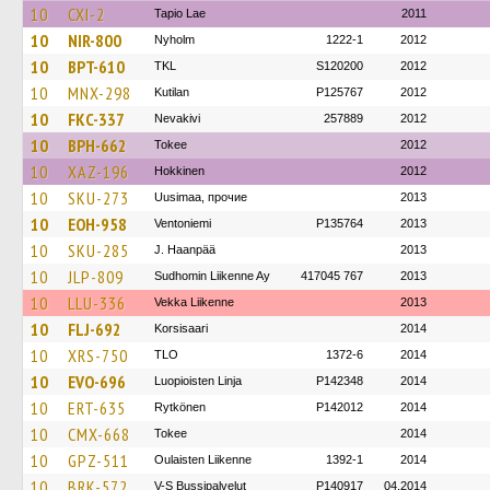
10
CXI-2
Tapio Lae
2011
10
NIR-800
Nyholm
1222-1
2012
10
BPT-610
TKL
S120200
2012
10
MNX-298
Kutilan
P125767
2012
10
FKC-337
Nevakivi
257889
2012
10
BPH-662
Tokee
2012
10
XAZ-196
Hokkinen
2012
10
SKU-273
Uusimaa, прочие
2013
10
EOH-958
Ventoniemi
P135764
2013
10
SKU-285
J. Haanpää
2013
10
JLP-809
Sudhomin Liikenne Ay
417045 767
2013
10
LLU-336
Vekka Liikenne
2013
10
FLJ-692
Korsisaari
2014
10
XRS-750
TLO
1372-6
2014
10
EVO-696
Luopioisten Linja
P142348
2014
10
ERT-635
Rytkönen
P142012
2014
10
CMX-668
Tokee
2014
10
GPZ-511
Oulaisten Liikenne
1392-1
2014
10
BRK-572
V-S Bussipalvelut
P140917
04.2014