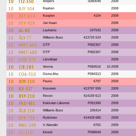
10
ITZ-350
Ampers
S080048
2008
10
BJY-504
Raahen
2008
10
XEY-610
Kuopion
4154
2008
10
VSY-929
Jari Kaari
2008
10
AL-80
Lauhamo
247542
2008
10
ÅLV 77
Williams Buss
413725 524
2008
10
MMT-680
OTP
P082367
2008
10
MMT-680
OTP
P082367
2008
10
EON-376
Länsilinjat
2008
10
CJE-285
Vesma
P084516
10.2008
10
COA-510
Osmo Aho
P084313
2009
10
XOY-210
Paunu
6797
2009
10
RJI-337
Kosonen
413797 559
2009
10
BSY-210
Revon
414159 613
2009
10
FKO-481
Kokkolan Liikenne
P091990
2009
10
ÅLB 210
Williams Buss
105414
2009
10
RPX-736
Rytkönen
414428 680
2009
10
MNC-599
V. Alamäki
6762
2009
10
JJL-110
Kivistö
P098649
2009