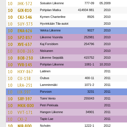
10
JHK-572
Soisalon Liikenne
777-09
05.2009
10
GIX-810
Pohjolan Matka
414934 881
2010
10
CKJ-546
Kymen Charterline
8926
2010
10
SUY-373
Hyvinkään Tila-autot
2010
10
ENA-626
Vekka Liikenne
9027
2010
10
SPZ-837
Liikenne Vuorela
252981
2010
10
XVE-637
Kaj Forsblom
254796
2010
10
BOB-265
Niskanen
2010
10
BOB-250
Liikenne Seppälä
415752
2010
10
YVR-145
Pohjolan Liikenne
1081-1
10.2010
10
HXY-867
Laitinen
2011
10
CIJ-158
Oubus
400-11
2011
10
LRA-251
Lamminmäki
1071-2
2011
10
IJX-397
Porvoon
3231
2011
10
SXY-397
Toimi Vento
255043
2011
10
MKK-800
Petri Pekkala
2011
10
VVT-171
Hangon Liikenne
34901
2011
10
CXI-2
Tapio Lae
2011
10
NIR-800
Nyholm
1222-1
2012