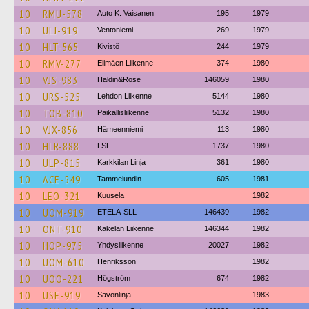
10
RMU-578
Auto K. Vaisanen
195
1979
10
ULJ-919
Ventoniemi
269
1979
10
HLT-565
Kivistö
244
1979
10
RMV-277
Elimäen Liikenne
374
1980
10
VJS-983
Haldin&Rose
146059
1980
10
URS-525
Lehdon Liikenne
5144
1980
10
TOB-810
Paikallisliikenne
5132
1980
10
VJX-856
Hämeenniemi
113
1980
10
HLR-888
LSL
1737
1980
10
ULP-815
Karkkilan Linja
361
1980
10
ACE-549
Tammelundin
605
1981
10
LEO-321
Kuusela
1982
10
UOM-919
ETELA-SLL
146439
1982
10
ONT-910
Käkelän Liikenne
146344
1982
10
HOP-975
Yhdysliikenne
20027
1982
10
UOM-610
Henriksson
1982
10
UOO-221
Högström
674
1982
10
USE-919
Savonlinja
1983