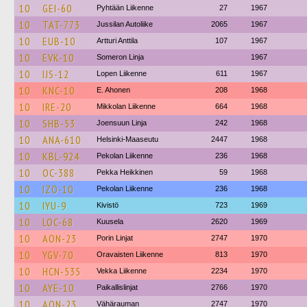
10
GEI-60
Pyhtään Liikenne
27
1967
10
TAT-773
Jussilan Autoliike
2065
1967
10
EUB-10
Artturi Anttila
107
1967
10
EVK-10
Someron Linja
1967
10
IJS-12
Lopen Liikenne
611
1967
10
KNC-10
E. Ahonen
208
1968
10
IRE-20
Mikkolan Liikenne
664
1968
10
SHB-53
Joensuun Linja
242
1968
10
ANA-610
Helsinki-Maaseutu
2447
1968
10
KBL-924
Pekolan Liikenne
236
1968
10
OC-388
Pekka Heikkinen
59
1968
10
IZO-10
Pekolan Liikenne
236
1968
10
IYU-9
Kivistö
723
1969
10
LOC-68
Kuusela
2620
1969
10
AON-23
Porin Linjat
2747
1970
10
YGV-70
Oravaisten Liikenne
813
1970
10
HCN-535
Vekka Liikenne
2234
1970
10
AYE-10
Paikallislinjat
2766
1970
10
AON-23
Vähärauman
2747
1970