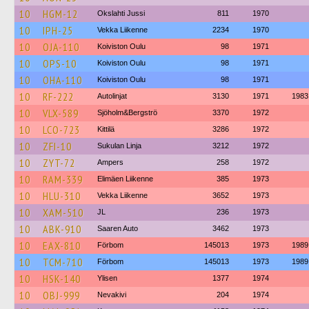
10
HGM-12
Okslahti Jussi
811
1970
10
IPH-25
Vekka Liikenne
2234
1970
10
OJA-110
Koiviston Oulu
98
1971
10
OPS-10
Koiviston Oulu
98
1971
10
OHA-110
Koiviston Oulu
98
1971
10
RF-222
Autolinjat
3130
1971
1983
10
VLX-589
Sjöholm&Bergströ
3370
1972
10
LCO-723
Kittilä
3286
1972
10
ZFI-10
Sukulan Linja
3212
1972
10
ZYT-72
Ampers
258
1972
10
RAM-339
Elimäen Liikenne
385
1973
10
HLU-310
Vekka Liikenne
3652
1973
10
XAM-510
JL
236
1973
10
ABK-910
Saaren Auto
3462
1973
10
EAX-810
Förbom
145013
1973
1989
10
TCM-710
Förbom
145013
1973
1989
10
HSK-140
Ylisen
1377
1974
10
OBJ-999
Nevakivi
204
1974