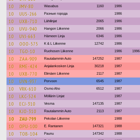
10
JMV-80
Wasabus
1160
1986
10
UUS-266
Разные города
1986
10
UXB-710
Lähilinjat
2065
1986
10
UVU-940
Hangon Liikenne
2066
1986
10
UVJ-663
Hämeen Linja
6346
1986
10
OOO-575
K & L Liikenne
12742
1986
10
TGO-10
Ruohosen Liikenne
1986
1996
10
ZAA-909
Rautalammin Auto
147252
1987
10
RME-424
Anjalankosken Linja
30218
1987
10
UXB-770
Elimäen Liikenne
2117
1987
10
UVN-937
Porvoon
6545
1987
10
VRK-610
Osmo Aho
6512
1987
10
LKC-524
Möllärin Linjat
1987
10
ECJ-310
Vesma
147135
1987
10
KJO-310
Rautalammin Auto
2113
1987
10
ZAU-799
Pekolan Liikenne
1988
10
OPU-100
E. Rantanen
147321
1988
10
TOB-104
Paunu
147342
1988