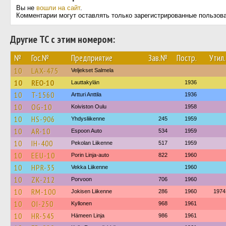
Вы не
вошли на сайт
.
Комментарии могут оставлять только зарегистрированные пользов
Другие ТС с этим номером:
№
Гос.№
Предприятие
Зав.№
Постр.
Утил.
10
LAX-475
Veljekset Salmela
10
REO-10
Lauttakylän
1936
10
T-1560
Artturi Anttila
1936
10
OG-10
Koiviston Oulu
1958
10
HS-906
Yhdysliikenne
245
1959
10
AR-10
Espoon Auto
534
1959
10
IH-400
Pekolan Liikenne
517
1959
10
EEU-10
Porin Linja-auto
822
1960
10
HPR-35
Vekka Liikenne
1960
10
ZK-212
Porvoon
706
1960
10
RM-100
Jokisen Liikenne
286
1960
1974
10
OI-250
Kyllonen
968
1961
10
HR-545
Hämeen Linja
986
1961