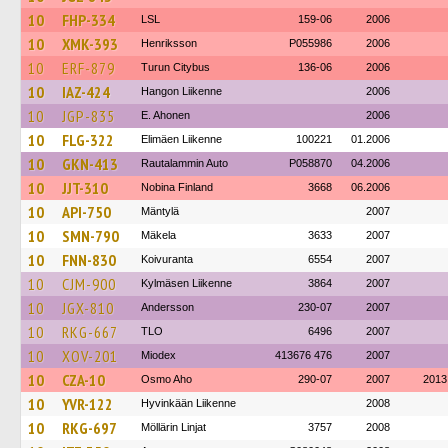
10
FHP-334
LSL
159-06
2006
10
XMK-393
Henriksson
P055986
2006
10
ERF-879
Turun Citybus
136-06
2006
10
IAZ-424
Hangon Liikenne
2006
10
JGP-835
E. Ahonen
2006
10
FLG-322
Elimäen Liikenne
100221
01.2006
10
GKN-413
Rautalammin Auto
P058870
04.2006
10
JJT-310
Nobina Finland
3668
06.2006
10
API-750
Mäntylä
2007
10
SMN-790
Mäkela
3633
2007
10
FNN-830
Koivuranta
6554
2007
10
CJM-900
Kylmäsen Liikenne
3864
2007
10
JGX-810
Andersson
230-07
2007
10
RKG-667
TLO
6496
2007
10
XOV-201
Miodex
413676 476
2007
10
CZA-10
Osmo Aho
290-07
2007
2013
10
YVR-122
Hyvinkään Liikenne
2008
10
RKG-697
Möllärin Linjat
3757
2008