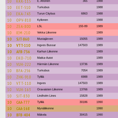
10
KKK-115
E. Ahonen
365
1988
10
EET-510
Turkubus
1988
10
EKA-743
Turun Citybus
6863
1988
10
OPV-810
Kyllonen
1988
10
ZEA-800
LSL
155-89
1989
10
IEM-210
Vekka Liikenne
1989
10
SJT-860
Mustajärven
15055
1989
10
VTT-110
Ingves Bussar
147503
1989
10
AFB-736
Karhun Liikenne
1989
10
EKO-710
Matka-Autot
1989
10
VUH-222
Härmän Liikenne
13736
1989
10
BFA-256
Turkubus
7054
1989
10
ZHK-910
Tyllilä
6988
1989
10
VTT-110
Ingves
147503
1989
10
VUH-163
Oravaisten Liikenne
13766
1989
10
SJT-830
Lindholm Lines
15828
1989
10
CAA-777
Tyllilä
30186
1990
10
CAA-168
Mynäliikenne
1990
10
BFB-404
Mäkela
30415
1990