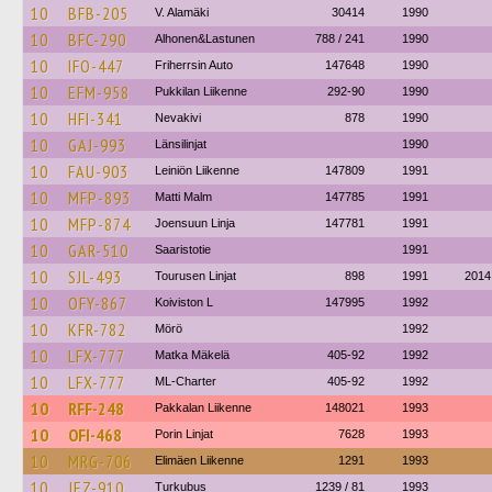
10
BFB-205
V. Alamäki
30414
1990
10
BFC-290
Alhonen&Lastunen
788 / 241
1990
10
IFO-447
Friherrsin Auto
147648
1990
10
EFM-958
Pukkilan Liikenne
292-90
1990
10
HFI-341
Nevakivi
878
1990
10
GAJ-993
Länsilinjat
1990
10
FAU-903
Leiniön Liikenne
147809
1991
10
MFP-893
Matti Malm
147785
1991
10
MFP-874
Joensuun Linja
147781
1991
10
GAR-510
Saaristotie
1991
10
SJL-493
Tourusen Linjat
898
1991
2014
10
OFY-867
Koiviston L
147995
1992
10
KFR-782
Mörö
1992
10
LFX-777
Matka Mäkelä
405-92
1992
10
LFX-777
ML-Charter
405-92
1992
10
RFF-248
Pakkalan Liikenne
148021
1993
10
OFI-468
Porin Linjat
7628
1993
10
MRG-706
Elimäen Liikenne
1291
1993
10
JEZ-910
Turkubus
1239 / 81
1993