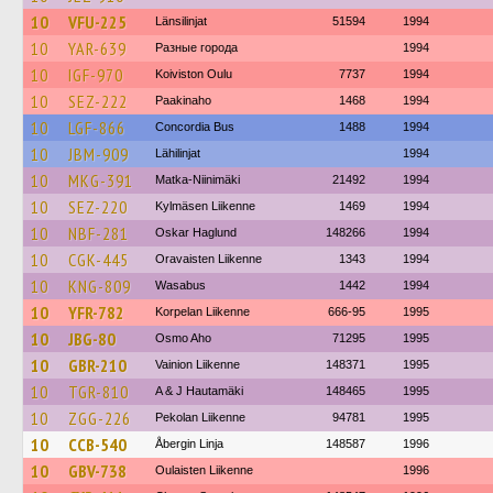
10
VFU-225
Länsilinjat
51594
1994
10
YAR-639
Разные города
1994
10
IGF-970
Koiviston Oulu
7737
1994
10
SEZ-222
Paakinaho
1468
1994
10
LGF-866
Concordia Bus
1488
1994
10
JBM-909
Lähilinjat
1994
10
MKG-391
Matka-Niinimäki
21492
1994
10
SEZ-220
Kylmäsen Liikenne
1469
1994
10
NBF-281
Oskar Haglund
148266
1994
10
CGK-445
Oravaisten Liikenne
1343
1994
10
KNG-809
Wasabus
1442
1994
10
YFR-782
Korpelan Liikenne
666-95
1995
10
JBG-80
Osmo Aho
71295
1995
10
GBR-210
Vainion Liikenne
148371
1995
10
TGR-810
A & J Hautamäki
148465
1995
10
ZGG-226
Pekolan Liikenne
94781
1995
10
CCB-540
Åbergin Linja
148587
1996
10
GBV-738
Oulaisten Liikenne
1996