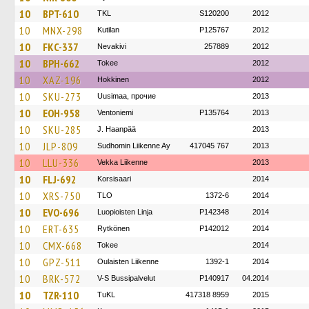
10
BPT-610
TKL
S120200
2012
10
MNX-298
Kutilan
P125767
2012
10
FKC-337
Nevakivi
257889
2012
10
BPH-662
Tokee
2012
10
XAZ-196
Hokkinen
2012
10
SKU-273
Uusimaa, прочие
2013
10
EOH-958
Ventoniemi
P135764
2013
10
SKU-285
J. Haanpää
2013
10
JLP-809
Sudhomin Liikenne Ay
417045 767
2013
10
LLU-336
Vekka Liikenne
2013
10
FLJ-692
Korsisaari
2014
10
XRS-750
TLO
1372-6
2014
10
EVO-696
Luopioisten Linja
P142348
2014
10
ERT-635
Rytkönen
P142012
2014
10
CMX-668
Tokee
2014
10
GPZ-511
Oulaisten Liikenne
1392-1
2014
10
BRK-572
V-S Bussipalvelut
P140917
04.2014
10
TZR-110
TuKL
417318 8959
2015