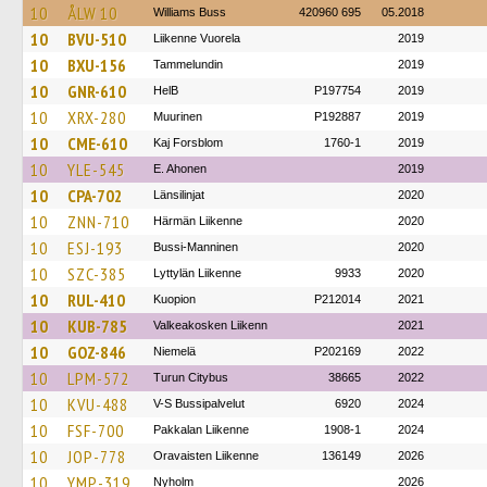
10
ÅLW 10
Williams Buss
420960 695
05.2018
10
BVU-510
Liikenne Vuorela
2019
10
BXU-156
Tammelundin
2019
10
GNR-610
HelB
P197754
2019
10
XRX-280
Muurinen
P192887
2019
10
CME-610
Kaj Forsblom
1760-1
2019
10
YLE-545
E. Ahonen
2019
10
CPA-702
Länsilinjat
2020
10
ZNN-710
Härmän Liikenne
2020
10
ESJ-193
Bussi-Manninen
2020
10
SZC-385
Lyttylän Liikenne
9933
2020
10
RUL-410
Kuopion
P212014
2021
10
KUB-785
Valkeakosken Liikenn
2021
10
GOZ-846
Niemelä
P202169
2022
10
LPM-572
Turun Citybus
38665
2022
10
KVU-488
V-S Bussipalvelut
6920
2024
10
FSF-700
Pakkalan Liikenne
1908-1
2024
10
JOP-778
Oravaisten Liikenne
136149
2026
10
YMP-319
Nyholm
2026