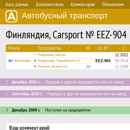
База данных
Дополнительно
Комментарии
Обновления
Автобусный транспорт
Финляндия, Carsport № EEZ-904
Регион
Предприятие
№
Гос.№
С...
12.2021
Pohjanmaa, прочие
EEZ-904
09.2019
Финляндия
Pohjanmaan Tilausliikenne OY
10
12.2009
Peimarin Liikenne Oy
↑
Декабрь 2021 г.
Передан в другое предприятие или на завод
↑
Сентябрь 2019 г.
Передан в другое предприятие или на завод
↑
Декабрь 2009 г.
Поступил на предприятие
Ваш комментарий