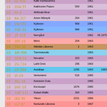
10
FD-920
Kalle Rantasärkkä
1961
10
OSA-35
Kaikkonen Paavo
559
1961
10
HJ-4
Airikkala Alvar
1961
10
NA-217
Anton Mäntylä
264
1961
10
ON-535
Kyllonen
968
1961
10
OGE-36
Kyllonen
968
1961
10
ZF-323
Norrgård
1962
05.1975
10
ODI-10
Mörö
204
1963
10
THC-50
Nikkilän Liikenne
2
1963
10
AM-990
Tammelundin
1963
10
OEN-10
Nevakivi
323
1963
10
ZG-724
Lahti Onni
206
1963
10
GD-960
Autolinjat
1295
1963
1983
10
UI-10
Ventoniemi
516
1965
10
OLL-10
Koiviston Oulu
1965
10
UGE-10
Korsisaari
1676
1965
10
TAP-135
Rafael Wallin
264
1965
10
IAU-95
Ylisen
2231
1966
10
IGZ-87
Norlundin Liikenne
3
1967