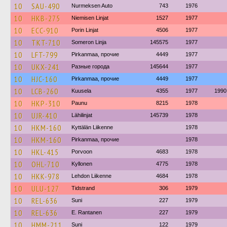
10
SAU-490
Nurmeksen Auto
743
1976
10
HKB-275
Niemisen Linjat
1527
1977
10
ECC-910
Porin Linjat
4506
1977
10
TKT-710
Someron Linja
145575
1977
10
LFT-799
Pirkanmaa, прочие
4449
1977
10
UKX-241
Разные города
145644
1977
10
HJC-160
Pirkanmaa, прочие
4449
1977
10
LCB-260
Kuusela
4355
1977
1990
10
HKP-310
Paunu
8215
1978
10
UJR-410
Lähilinjat
145739
1978
10
HKM-160
Kyttälän Liikenne
1978
10
HKM-160
Pirkanmaa, прочие
1978
10
HKL-415
Porvoon
4683
1978
10
OHL-710
Kyllonen
4775
1978
10
HKK-978
Lehdon Liikenne
4684
1978
10
ULU-127
Tidstrand
306
1979
10
REL-636
Suni
227
1979
10
REL-636
E. Rantanen
227
1979
10
HMM-211
Suni
122
1979