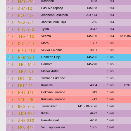
10
MAL-951
Kosonen
1158
1974
10
AHA-10
Разные города
145188
1974
10
HCC-137
Alhonen&Lastunen
203 / 74
1974
10
VBX-521
Järviseudun Linja
286
1974
10
UBV-580
Tyllilä
3642
1974
10
TER-110
Vesma
145160
1974
12.1986
10
KBL-710
Mörö
1337
1975
10
HPO-710
Vekka Liikenne
3851
1975
10
HER-580
Hämeen Linja
145286
1975
10
THT-610
Förbom
145270
1975
10
THV-970
Matka-Autot
1975
10
LBC-389
Ylimäen Liikenne
1975
10
LBJ-135
Kuusela
4034
1975
1997
10
HHT-110
Pekolan Liikenne
819
1976
10
SAU-490
Kainuun Liikenne
743
1976
10
RBX-553
Toimi Vento
1415 1072-76
1976
10
TKH-932
Kittilä
4422
1976
10
AHR-810
Paikallislinjat
4230
1976
10
LBS-444
Vel. Tuppurainen
1535
1976