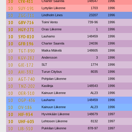
10
CYR-411
Charter Saarela
148547
1996
10
SUY-191
Lyttylän Liikenne
1703
1996
10
ZGC-711
Lindholm Lines
23207
1996
10
GBV-716
Toimi Vento
739-96
1996
10
HGY-271
Oras Liikenne
1
1996
10
SYO-810
Lauhamo
148459
1996
10
GFR-196
Charter Saarela
24036
1996
10
TGT-890
Matka Mäkelä
148605
1996
10
KGV-282
Andersson
3
1996
10
GJE-172
SLT
1774
1996
10
AHI-392
Turun Citybus
8035
1996
10
AGT-740
Pohjolan Liikenne
1996
10
TNZ-202
Kasilinja
148543
1996
10
OER-510
Kainuun Liikenne
AL23
1996
10
OGP-436
Lauhamo
148459
1996
10
OV-186
Kainuun Liikenne
AL23
1996
10
HIF-934
Hyvinkään Liikenne
148679
1997
10
UHF-603
Lehtosen Liikenne
8132
1997
10
LIB-510
Pukkilan Liikenne
878-97
1997