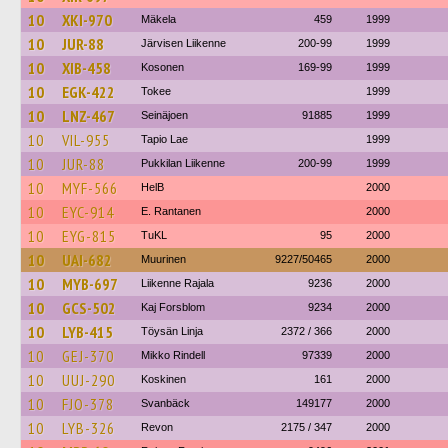
10
XKI-970
Mäkela
459
1999
10
JUR-88
Järvisen Liikenne
200-99
1999
10
XIB-458
Kosonen
169-99
1999
10
EGK-422
Tokee
1999
10
LNZ-467
Seinäjoen
91885
1999
10
VIL-955
Tapio Lae
1999
10
JUR-88
Pukkilan Liikenne
200-99
1999
10
MYF-566
HelB
2000
10
EYC-914
E. Rantanen
2000
10
EYG-815
TuKL
95
2000
10
UAI-682
Muurinen
9227/50465
2000
10
MYB-697
Liikenne Rajala
9236
2000
10
GCS-502
Kaj Forsblom
9234
2000
10
LYB-415
Töysän Linja
2372 / 366
2000
10
GEJ-370
Mikko Rindell
97339
2000
10
UUJ-290
Koskinen
161
2000
10
FJO-378
Svanbäck
149177
2000
10
LYB-326
Revon
2175 / 347
2000