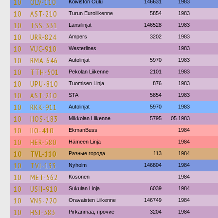
10
OLV-110
Koiviston Oulu
146631
1983
10
AST-210
Turun Euroliikenne
5854
1983
10
TSS-331
Länsilinjat
146528
1983
10
URR-824
Ampers
3202
1983
10
VUC-910
Westerlines
1983
10
RMA-646
Autolinjat
5970
1983
10
TTH-501
Pekolan Liikenne
2101
1983
10
UPU-810
Tuomisen Linja
876
1983
10
AST-210
STA
5854
1983
10
RKK-911
Autolinjat
5970
1983
10
HOS-183
Mikkolan Liikenne
5795
05.1983
10
IIO-410
EkmanBuss
1984
10
HER-580
Hämeen Linja
1984
10
TVL-110
Разные города
113
1984
10
TVJ-133
Nyholm
146804
1984
10
MET-562
Kosonen
1984
10
USH-910
Sukulan Linja
6039
1984
10
VNS-720
Oravaisten Liikenne
146749
1984
10
HSJ-383
Pirkanmaa, прочие
3204
1984