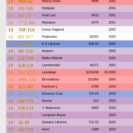
10
MRR-60
Reissu Ruoti
9496
2001
10
CFJ-763
Eteläpää
2001
10
RAI-70
Gold Line
9432
2001
10
TTZ-496
Wasabus
9479
2001
10
THF-510
Oskar Haglund
2002
10
RSI-977
Paakinaho
60202
2002
10
RSI-960
K-S Liikenne
598-02
2002
10
IRF-710
Ampers
2002
10
LLY-150
Matka Mäkelä
2002
10
GJX-128
Lamminmäki
36371
2002
10
XHZ-810
Länsilinjat
S010438
03.2002
10
XMN-220
EkmanBuss
151060
2003
10
XLF-482
Koiviston L
9758
2003
10
SAG-570
Koiviston Oulu
725-03
2003
10
JGB-776
Vesma
214
2003
10
FFR-154
Y. Makkonen
9665
2003
10
TLL-10
Lampinen Buses
2003
10
JIL-89
Soisalon Liikenne
712-03
2003
10
CIU-155
Astor
1488
2003