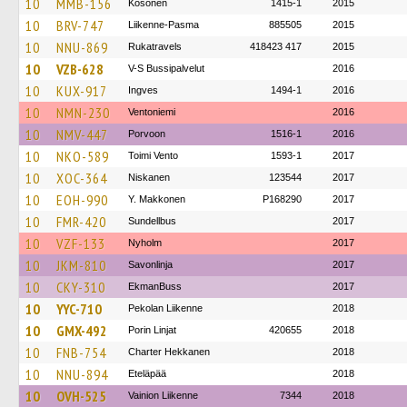
10
MMB-156
Kosonen
1415-1
2015
10
BRV-747
Liikenne-Pasma
885505
2015
10
NNU-869
Rukatravels
418423 417
2015
10
VZB-628
V-S Bussipalvelut
2016
10
KUX-917
Ingves
1494-1
2016
10
NMN-230
Ventoniemi
2016
10
NMV-447
Porvoon
1516-1
2016
10
NKO-589
Toimi Vento
1593-1
2017
10
XOC-364
Niskanen
123544
2017
10
EOH-990
Y. Makkonen
P168290
2017
10
FMR-420
Sundellbus
2017
10
VZF-133
Nyholm
2017
10
JKM-810
Savonlinja
2017
10
CKY-310
EkmanBuss
2017
10
YYC-710
Pekolan Liikenne
2018
10
GMX-492
Porin Linjat
420655
2018
10
FNB-754
Charter Hekkanen
2018
10
NNU-894
Eteläpää
2018
10
OVH-525
Vainion Liikenne
7344
2018