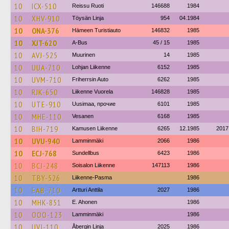
10
ICX-510
Reissu Ruoti
146688
1984
10
XHV-910
Töysän Linja
954
04.1984
10
ONA-376
Hämeen Turistiauto
146832
1985
10
XJT-620
A-Bus
45 / 15
1985
10
AVJ-525
Muurinen
14
1985
10
UUA-710
Lohjan Liikenne
6152
1985
10
UVM-710
Friherrsin Auto
6262
1985
10
RJK-650
Liikenne Vuorela
146828
1985
10
UTE-910
Uusimaa, прочие
6101
1985
10
MHE-110
Vesanen
6168
1985
10
BIH-719
Kamusen Liikenne
6265
12.1985
2017
10
UVU-940
Lamminmäki
2066
1986
10
ECJ-768
Sundellbus
6423
1986
10
BCJ-248
Soisalon Liikenne
147113
1986
10
TBY-526
Liikenne-Pasma
1986
10
EAB-710
Artturi Anttila
2027
1986
10
MHK-851
E. Ahonen
1986
10
OOO-123
Lamminmäki
1986
10
UVJ-110
Åbergin Linja
2025
1986