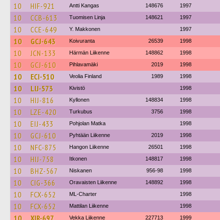
10
HIF-921
Antti Kangas
148676
1997
10
CCB-613
Tuomisen Linja
148621
1997
10
CCE-649
Y. Makkonen
1997
10
GCJ-643
Koivuranta
26539
1998
10
JCN-133
Härmän Liikenne
148862
1998
10
GCJ-610
Pihlavamäki
2019
1998
10
ECI-510
Veolia Finland
1989
1998
10
LIJ-573
Kivistö
1998
10
HIJ-816
Kyllonen
148834
1998
10
LZE-420
Turkubus
3756
1998
10
EIJ-433
Pohjolan Matka
1998
10
GCJ-610
Pyhtään Liikenne
2019
1998
10
NFC-875
Hangon Liikenne
26501
1998
10
HIJ-758
Itkonen
148817
1998
10
BHZ-567
Niskanen
956-98
1998
10
CIG-366
Oravaisten Liikenne
148892
1998
10
FCX-652
ML-Charter
1998
10
FCX-652
Mattilan Liikenne
1998
10
XIR-697
Vekka Liikenne
227713
1999