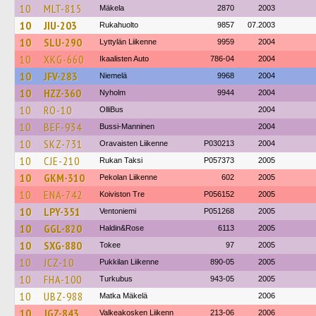
10
MLT-815
Mäkela
2870
2003
10
JIU-203
Rukahuolto
9857
07.2003
10
SLU-290
Lyttylän Liikenne
9959
2004
10
XKG-660
Ikaalisten Auto
786-04
2004
10
JFV-283
Niemelä
9968
2004
10
HZZ-360
Nyholm
9944
2004
10
RO-10
OlliBus
2004
10
BEF-934
Bussi-Manninen
2004
10
SKZ-731
Oravaisten Liikenne
P030213
2004
10
CJE-210
Rukan Taksi
P057373
2005
10
GKM-310
Pekolan Liikenne
602
2005
10
ENA-742
Koiviston Tre
P056152
2005
10
LPY-351
Ventoniemi
P051268
2005
10
GGL-820
Haldin&Rose
6113
2005
10
SXG-880
Tokee
97
2005
10
JCZ-10
Pukkilan Liikenne
890-05
2005
10
FHA-100
Turkubus
943-05
2005
10
UBZ-988
Matka Mäkelä
2006
10
JGZ-843
Valkeakosken Liikenn
213-06
2006