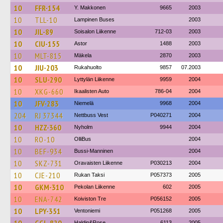
10
FFR-154
Y. Makkonen
9665
2003
10
TLL-10
Lampinen Buses
2003
10
JIL-89
Soisalon Liikenne
712-03
2003
10
CIU-155
Astor
1488
2003
10
MLT-815
Mäkela
2870
2003
10
JIU-203
Rukahuolto
9857
07.2003
10
SLU-290
Lyttylän Liikenne
9959
2004
10
XKG-660
Ikaalisten Auto
786-04
2004
10
JFV-283
Niemelä
9968
2004
204
RJ 37344
Nettbuss Vest
P040271
2004
10
HZZ-360
Nyholm
9944
2004
10
RO-10
OlliBus
2004
10
BEF-934
Bussi-Manninen
2004
10
SKZ-731
Oravaisten Liikenne
P030213
2004
10
CJE-210
Rukan Taksi
P057373
2005
10
GKM-310
Pekolan Liikenne
602
2005
10
ENA-742
Koiviston Tre
P056152
2005
10
LPY-351
Ventoniemi
P051268
2005
Haldin&Rose
6113
2005