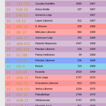
10
TAT-773
Jussilan Autoliike
2065
1967
10
EUB-10
Artturi Anttila
107
1967
10
EVK-10
Someron Linja
1967
10
IJS-12
Lopen Liikenne
611
1967
10
KNC-10
E. Ahonen
208
1968
10
IRE-20
Mikkolan Liikenne
664
1968
10
SHB-53
Joensuun Linja
242
1968
10
ANA-610
Helsinki-Maaseutu
2447
1968
10
KBL-924
Pekolan Liikenne
236
1968
10
OC-388
Pekka Heikkinen
59
1968
10
IZO-10
Pekolan Liikenne
236
1968
10
IYU-9
Kivistö
723
1969
10
LOC-68
Kuusela
2620
1969
10
AON-23
Porin Linjat
2747
1970
10
YGV-70
Oravaisten Liikenne
813
1970
10
HCN-535
Vekka Liikenne
2234
1970
10
AYE-10
Paikallislinjat
2766
1970
10
AON-23
Vähärauman
2747
1970
Okslahti Jussi
811
1970