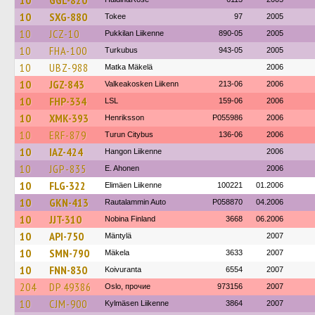
10
GGL-820
10
SXG-880
Tokee
97
2005
10
JCZ-10
Pukkilan Liikenne
890-05
2005
10
FHA-100
Turkubus
943-05
2005
10
UBZ-988
Matka Mäkelä
2006
10
JGZ-843
Valkeakosken Liikenn
213-06
2006
10
FHP-334
LSL
159-06
2006
10
XMK-393
Henriksson
P055986
2006
10
ERF-879
Turun Citybus
136-06
2006
10
IAZ-424
Hangon Liikenne
2006
10
JGP-835
E. Ahonen
2006
10
FLG-322
Elimäen Liikenne
100221
01.2006
10
GKN-413
Rautalammin Auto
P058870
04.2006
10
JJT-310
Nobina Finland
3668
06.2006
10
API-750
Mäntylä
2007
10
SMN-790
Mäkela
3633
2007
10
FNN-830
Koivuranta
6554
2007
204
DP 49386
Oslo, прочие
973156
2007
10
CJM-900
Kylmäsen Liikenne
3864
2007