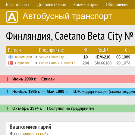
База данных
Дополнительно
Комментарии
Обновления
Автобусный транспорт
Финляндия, Caetano Beta City №
Регион
Предприятие
№
Гос.№
С...
10
IEM-210
05.1989
Финляндия
Vekka Group Oy
204
SN 66188
10.1974
Норвегия
Bilruta Fana-Os-Milde L/L
↑
Июнь 2000 г.
Списан
↑
Ноябрь 1986 г. — Май 1989 г.
КВР/модернизация (смена модел
↑
Октябрь 1974 г.
Поступил на предприятие
Ваш комментарий
Вы не
вошли на сайт
.