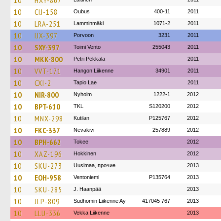
10
HXY-867
10
CIJ-158
Oubus
400-11
2011
10
LRA-251
Lamminmäki
1071-2
2011
10
IJX-397
Porvoon
3231
2011
10
SXY-397
Toimi Vento
255043
2011
10
MKK-800
Petri Pekkala
2011
10
VVT-171
Hangon Liikenne
34901
2011
10
CXI-2
Tapio Lae
2011
10
NIR-800
Nyholm
1222-1
2012
10
BPT-610
TKL
S120200
2012
10
MNX-298
Kutilan
P125767
2012
10
FKC-337
Nevakivi
257889
2012
10
BPH-662
Tokee
2012
10
XAZ-196
Hokkinen
2012
10
SKU-273
Uusimaa, прочие
2013
10
EOH-958
Ventoniemi
P135764
2013
10
SKU-285
J. Haanpää
2013
10
JLP-809
Sudhomin Liikenne Ay
417045 767
2013
10
LLU-336
Vekka Liikenne
2013