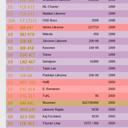
10
CIG-366
10
FCX-652
ML-Charter
1998
10
FCX-652
Mattilan Liikenne
1998
204
ST 13555
HSD Buss
2008
1998
10
XIR-697
Vekka Liikenne
227713
1999
10
XKI-970
Mäkela
459
1999
10
JUR-88
Järvisen Liikenne
200-99
1999
10
XIB-458
Kosonen
169-99
1999
10
EGK-422
Tokee
1999
10
LNZ-467
Seinäjoen
91885
1999
10
VIL-955
Tapio Lae
1999
10
JUR-88
Pukkilan Liikenne
200-99
1999
10
MYF-566
HelB
2000
10
EYC-914
E. Rantanen
2000
10
EYG-815
TuKL
95
2000
10
UAI-682
Muurinen
9227/50465
2000
10
MYB-697
Liikenne Rajala
9236
2000
10
GCS-502
Kaj Forsblom
9234
2000
10
LYB-415
Töysän Linja
2372 / 366
2000