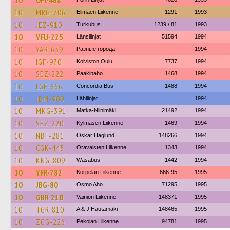
10
OFI-468
10
MRG-706
Elimäen Liikenne
1291
1993
10
JEZ-910
Turkubus
1239 / 81
1993
10
VFU-225
Länsilinjat
51594
1994
10
YAR-639
Разные города
1994
10
IGF-970
Koiviston Oulu
7737
1994
10
SEZ-222
Paakinaho
1468
1994
10
LGF-866
Concordia Bus
1488
1994
10
JBM-909
Lähilinjat
1994
10
MKG-391
Matka-Niinimäki
21492
1994
10
SEZ-220
Kylmäsen Liikenne
1469
1994
10
NBF-281
Oskar Haglund
148266
1994
10
CGK-445
Oravaisten Liikenne
1343
1994
10
KNG-809
Wasabus
1442
1994
10
YFR-782
Korpelan Liikenne
666-95
1995
10
JBG-80
Osmo Aho
71295
1995
10
GBR-210
Vainion Liikenne
148371
1995
10
TGR-810
A & J Hautamäki
148465
1995
10
ZGG-226
Pekolan Liikenne
94781
1995