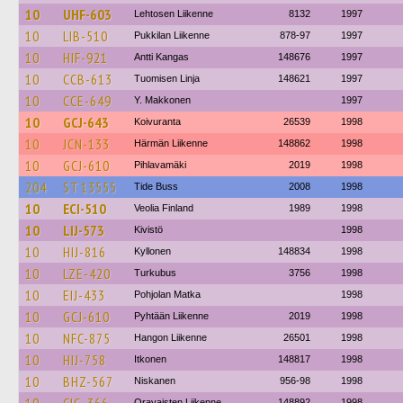
10
UHF-603
Lehtosen Liikenne
8132
1997
10
LIB-510
Pukkilan Liikenne
878-97
1997
10
HIF-921
Antti Kangas
148676
1997
10
CCB-613
Tuomisen Linja
148621
1997
10
CCE-649
Y. Makkonen
1997
10
GCJ-643
Koivuranta
26539
1998
10
JCN-133
Härmän Liikenne
148862
1998
10
GCJ-610
Pihlavamäki
2019
1998
204
ST 13555
Tide Buss
2008
1998
10
ECI-510
Veolia Finland
1989
1998
10
LIJ-573
Kivistö
1998
10
HIJ-816
Kyllonen
148834
1998
10
LZE-420
Turkubus
3756
1998
10
EIJ-433
Pohjolan Matka
1998
10
GCJ-610
Pyhtään Liikenne
2019
1998
10
NFC-875
Hangon Liikenne
26501
1998
10
HIJ-758
Itkonen
148817
1998
10
BHZ-567
Niskanen
956-98
1998
Oravaisten Liikenne
148892
1998