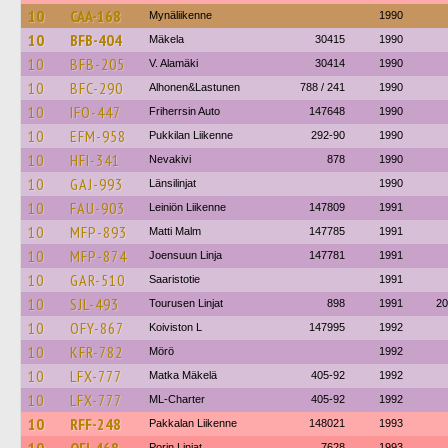
10
CAA-168
Mynäliikenne
1990
10
BFB-404
Mäkela
30415
1990
10
BFB-205
V. Alamäki
30414
1990
10
BFC-290
Alhonen&Lastunen
788 / 241
1990
10
IFO-447
Friherrsin Auto
147648
1990
10
EFM-958
Pukkilan Liikenne
292-90
1990
10
HFI-341
Nevakivi
878
1990
10
GAJ-993
Länsilinjat
1990
10
FAU-903
Leiniön Liikenne
147809
1991
10
MFP-893
Matti Malm
147785
1991
10
MFP-874
Joensuun Linja
147781
1991
10
GAR-510
Saaristotie
1991
10
SJL-493
Tourusen Linjat
898
1991
20
10
OFY-867
Koiviston L
147995
1992
10
KFR-782
Mörö
1992
10
LFX-777
Matka Mäkelä
405-92
1992
10
LFX-777
ML-Charter
405-92
1992
10
RFF-248
Pakkalan Liikenne
148021
1993
Porin Linjat
7628
1993