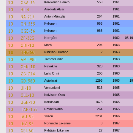
10
OSA-35
Kaikkonen Paavo
559
1961
10
HJ-4
Airikkala Alvar
1961
10
NA-217
Anton Mäntylä
264
1961
10
ON-535
Kyllonen
968
1961
10
OGE-36
Kyllonen
968
1961
10
ZF-323
Norrgård
1962
05.1
10
ODI-10
Mörö
204
1963
10
THC-50
Nikkilän Liikenne
2
1963
10
AM-990
Tammelundin
1963
10
OEN-10
Nevakivi
323
1963
10
ZG-724
Lahti Onni
206
1963
10
GD-960
Autolinjat
1295
1963
19
10
UI-10
Ventoniemi
516
1965
10
OLL-10
Koiviston Oulu
1965
10
UGE-10
Korsisaari
1676
1965
10
TAP-135
Rafael Wallin
264
1965
10
IAU-95
Ylisen
2231
1966
10
IGZ-87
Norlundin Liikenne
3
1967
10
GEI-60
Pyhtään Liikenne
27
1967