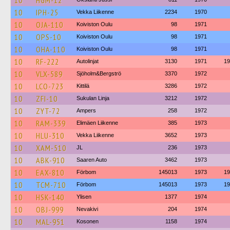
10
HGM-12
10
IPH-25
Vekka Liikenne
2234
1970
10
OJA-110
Koiviston Oulu
98
1971
10
OPS-10
Koiviston Oulu
98
1971
10
OHA-110
Koiviston Oulu
98
1971
10
RF-222
Autolinjat
3130
1971
19
10
VLX-589
Sjöholm&Bergströ
3370
1972
10
LCO-723
Kittilä
3286
1972
10
ZFI-10
Sukulan Linja
3212
1972
10
ZYT-72
Ampers
258
1972
10
RAM-339
Elimäen Liikenne
385
1973
10
HLU-310
Vekka Liikenne
3652
1973
10
XAM-510
JL
236
1973
10
ABK-910
Saaren Auto
3462
1973
10
EAX-810
Förbom
145013
1973
19
10
TCM-710
Förbom
145013
1973
19
10
HSK-140
Ylisen
1377
1974
10
OBJ-999
Nevakivi
204
1974
10
MAL-951
Kosonen
1158
1974