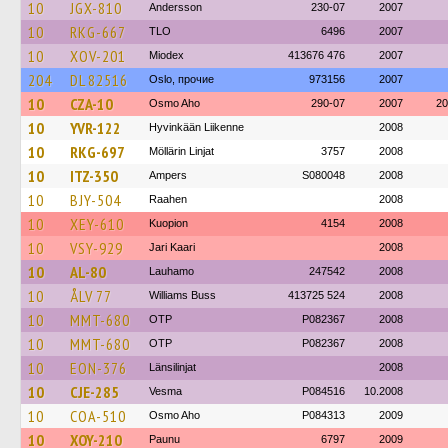
10
JGX-810
Andersson
230-07
2007
10
RKG-667
TLO
6496
2007
10
XOV-201
Miodex
413676 476
2007
204
DL 82516
Oslo, прочие
973156
2007
10
CZA-10
Osmo Aho
290-07
2007
20
10
YVR-122
Hyvinkään Liikenne
2008
10
RKG-697
Möllärin Linjat
3757
2008
10
ITZ-350
Ampers
S080048
2008
10
BJY-504
Raahen
2008
10
XEY-610
Kuopion
4154
2008
10
VSY-929
Jari Kaari
2008
10
AL-80
Lauhamo
247542
2008
10
ÅLV 77
Williams Buss
413725 524
2008
10
MMT-680
OTP
P082367
2008
10
MMT-680
OTP
P082367
2008
10
EON-376
Länsilinjat
2008
10
CJE-285
Vesma
P084516
10.2008
10
COA-510
Osmo Aho
P084313
2009
10
XOY-210
Paunu
6797
2009