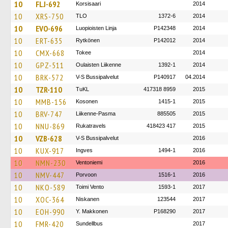
10
FLJ-692
Korsisaari
2014
10
XRS-750
TLO
1372-6
2014
10
EVO-696
Luopioisten Linja
P142348
2014
10
ERT-635
Rytkönen
P142012
2014
10
CMX-668
Tokee
2014
10
GPZ-511
Oulaisten Liikenne
1392-1
2014
10
BRK-572
V-S Bussipalvelut
P140917
04.2014
10
TZR-110
TuKL
417318 8959
2015
10
MMB-156
Kosonen
1415-1
2015
10
BRV-747
Liikenne-Pasma
885505
2015
10
NNU-869
Rukatravels
418423 417
2015
10
VZB-628
V-S Bussipalvelut
2016
10
KUX-917
Ingves
1494-1
2016
10
NMN-230
Ventoniemi
2016
10
NMV-447
Porvoon
1516-1
2016
10
NKO-589
Toimi Vento
1593-1
2017
10
XOC-364
Niskanen
123544
2017
10
EOH-990
Y. Makkonen
P168290
2017
10
FMR-420
Sundellbus
2017