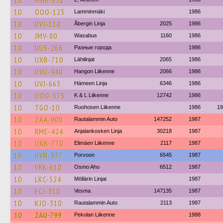
10
MHK-851
10
OOO-123
Lamminmäki
1986
10
UVJ-110
Åbergin Linja
2025
1986
10
JMV-80
Wasabus
1160
1986
10
UUS-266
Разные города
1986
10
UXB-710
Lähilinjat
2065
1986
10
UVU-940
Hangon Liikenne
2066
1986
10
UVJ-663
Hämeen Linja
6346
1986
10
OOO-575
K & L Liikenne
12742
1986
10
TGO-10
Ruohosen Liikenne
1986
19
10
ZAA-909
Rautalammin Auto
147252
1987
10
RME-424
Anjalankosken Linja
30218
1987
10
UXB-770
Elimäen Liikenne
2117
1987
10
UVN-937
Porvoon
6545
1987
10
VRK-610
Osmo Aho
6512
1987
10
LKC-524
Möllärin Linjat
1987
10
ECJ-310
Vesma
147135
1987
10
KJO-310
Rautalammin Auto
2113
1987
10
ZAU-799
Pekolan Liikenne
1988