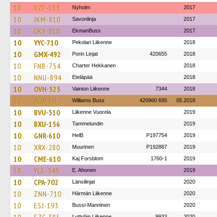
10
VZF-133
Nyholm
2017
10
JKM-810
Savonlinja
2017
10
CKY-310
EkmanBuss
2017
10
YYC-710
Pekolan Liikenne
2018
10
GMX-492
Porin Linjat
420655
2018
10
FNB-754
Charter Hekkanen
2018
10
NNU-894
Eteläpää
2018
10
OVH-525
Vainion Liikenne
7344
2018
10
ÅLW 10
Williams Buss
420960 695
05.2018
10
BVU-510
Liikenne Vuorela
2019
10
BXU-156
Tammelundin
2019
10
GNR-610
HelB
P197754
2019
10
XRX-280
Muurinen
P192887
2019
10
CME-610
Kaj Forsblom
1760-1
2019
10
YLE-545
E. Ahonen
2019
10
CPA-702
Länsilinjat
2020
10
ZNN-710
Härmän Liikenne
2020
10
ESJ-193
Bussi-Manninen
2020
Lyttylän Liikenne
9933
2020