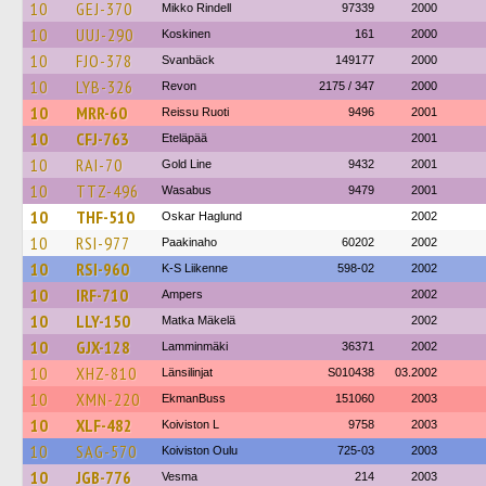
10
GEJ-370
Mikko Rindell
97339
2000
10
UUJ-290
Koskinen
161
2000
10
FJO-378
Svanbäck
149177
2000
10
LYB-326
Revon
2175 / 347
2000
10
MRR-60
Reissu Ruoti
9496
2001
10
CFJ-763
Eteläpää
2001
10
RAI-70
Gold Line
9432
2001
10
TTZ-496
Wasabus
9479
2001
10
THF-510
Oskar Haglund
2002
10
RSI-977
Paakinaho
60202
2002
10
RSI-960
K-S Liikenne
598-02
2002
10
IRF-710
Ampers
2002
10
LLY-150
Matka Mäkelä
2002
10
GJX-128
Lamminmäki
36371
2002
10
XHZ-810
Länsilinjat
S010438
03.2002
10
XMN-220
EkmanBuss
151060
2003
10
XLF-482
Koiviston L
9758
2003
10
SAG-570
Koiviston Oulu
725-03
2003
10
JGB-776
Vesma
214
2003