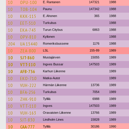
10
OPU-100
E. Rantanen
147321
1988
10
TOB-104
Paunu
147342
1988
10
KKK-115
E. Ahonen
365
1988
10
EET-510
Turkubus
1988
10
EKA-743
Turun Citybus
6863
1988
10
OPV-810
Kyllonen
1988
204
UA 15440
Romeriksbussene
1176
1988
10
ZEA-800
LSL
155-89
1989
10
SJT-860
Mustajärven
15055
1989
10
VTT-110
Ingves Bussar
147503
1989
10
AFB-736
Karhun Liikenne
1989
10
EKO-710
Matka-Autot
1989
10
VUH-222
Härmän Liikenne
13736
1989
10
BFA-256
Turkubus
7054
1989
10
ZHK-910
Tyllilä
6988
1989
10
VTT-110
Ingves
147503
1989
10
VUH-163
Oravaisten Liikenne
13766
1989
10
SJT-830
Lindholm Lines
15828
1989
10
CAA-777
Tyllilä
30186
1990