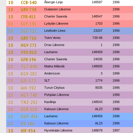
10
CCB-540
Åbergin Linja
148587
1996
10
GBV-738
Oulaisten Liikenne
1996
10
CYR-411
Charter Saarela
148547
1996
10
SUY-191
Lyttylän Liikenne
1703
1996
10
ZGC-711
Lindholm Lines
23207
1996
10
GBV-716
Toimi Vento
739-96
1996
10
HGY-271
Oras Liikenne
1
1996
10
SYO-810
Lauhamo
148459
1996
10
GFR-196
Charter Saarela
24036
1996
10
TGT-890
Matka Mäkelä
148605
1996
10
KGV-282
Andersson
3
1996
10
GJE-172
SLT
1774
1996
10
AHI-392
Turun Citybus
8035
1996
10
AGT-740
Pohjolan Liikenne
1996
10
TNZ-202
Kasilinja
148543
1996
10
OER-510
Kainuun Liikenne
AL23
1996
10
OGP-436
Lauhamo
148459
1996
10
OV-186
Kainuun Liikenne
AL23
1996
10
HIF-934
Hyvinkään Liikenne
148679
1997