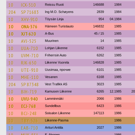
10
ICX-510
Reissu Ruoti
146688
1984
204
SP 71683
Ing M.O. Schøyens
2839
1984
10
XHV-910
Töysän Linja
954
04.1984
10
ONA-376
Hämeen Turistiauto
146832
1985
10
XJT-620
A-Bus
45 / 15
1985
10
AVJ-525
Muurinen
14
1985
10
UUA-710
Lohjan Liikenne
6152
1985
10
UVM-710
Friherrsin Auto
6262
1985
10
RJK-650
Liikenne Vuorela
146828
1985
10
UTE-910
Uusimaa, прочие
6101
1985
10
MHE-110
Vesanen
6168
1985
204
SP 87348
Vest Trafikk AS
3023
1985
10
BIH-719
Kamusen Liikenne
6265
12.1985
20
10
UVU-940
Lamminmäki
2066
1986
10
ECJ-768
Sundellbus
6423
1986
10
BCJ-248
Soisalon Liikenne
147113
1986
10
TBY-526
Liikenne-Pasma
1986
10
EAB-710
Artturi Anttila
2027
1986
E. Ahonen
1986