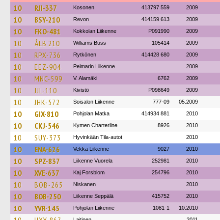
10
RJI-337
Kosonen
413797 559
2009
10
BSY-210
Revon
414159 613
2009
10
FKO-481
Kokkolan Liikenne
P091990
2009
10
ÅLB 210
Williams Buss
105414
2009
10
RPX-736
Rytkönen
414428 680
2009
10
EEZ-904
Peimarin Liikenne
2009
10
MNC-599
V. Alamäki
6762
2009
10
JJL-110
Kivistö
P098649
2009
10
JHK-572
Soisalon Liikenne
777-09
05.2009
10
GIX-810
Pohjolan Matka
414934 881
2010
10
CKJ-546
Kymen Charterline
8926
2010
10
SUY-373
Hyvinkään Tila-autot
2010
10
ENA-626
Vekka Liikenne
9027
2010
10
SPZ-837
Liikenne Vuorela
252981
2010
10
XVE-637
Kaj Forsblom
254796
2010
10
BOB-265
Niskanen
2010
10
BOB-250
Liikenne Seppälä
415752
2010
10
YVR-145
Pohjolan Liikenne
1081-1
10.2010
Laitinen
2011