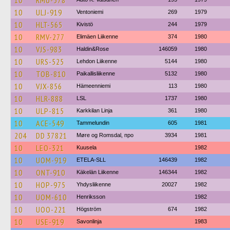
10
RMU-578
10
ULJ-919
Ventoniemi
269
1979
10
HLT-565
Kivistö
244
1979
10
RMV-277
Elimäen Liikenne
374
1980
10
VJS-983
Haldin&Rose
146059
1980
10
URS-525
Lehdon Liikenne
5144
1980
10
TOB-810
Paikallisliikenne
5132
1980
10
VJX-856
Hämeenniemi
113
1980
10
HLR-888
LSL
1737
1980
10
ULP-815
Karkkilan Linja
361
1980
10
ACE-549
Tammelundin
605
1981
204
DD 37821
Møre og Romsdal, про
3934
1981
10
LEO-321
Kuusela
1982
10
UOM-919
ETELA-SLL
146439
1982
10
ONT-910
Käkelän Liikenne
146344
1982
10
HOP-975
Yhdysliikenne
20027
1982
10
UOM-610
Henriksson
1982
10
UOO-221
Högström
674
1982
10
USE-919
Savonlinja
1983