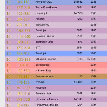
10
OLV-110
Koiviston Oulu
146631
1983
10
AST-210
Turun Euroliikenne
5854
1983
10
TSS-331
Länsilinjat
146528
1983
10
URR-824
Ampers
3202
1983
10
VUC-910
Westerlines
1983
10
RMA-646
Autolinjat
5970
1983
10
TTH-501
Pekolan Liikenne
2101
1983
10
UPU-810
Tuomisen Linja
876
1983
10
AST-210
STA
5854
1983
10
RKK-911
Autolinjat
5970
1983
10
HOS-183
Mikkolan Liikenne
5795
05.1983
10
IIO-410
EkmanBuss
1984
10
HER-580
Hämeen Linja
1984
10
TVL-110
Разные города
113
1984
10
TVJ-133
Nyholm
146804
1984
10
MET-562
Kosonen
1984
10
USH-910
Sukulan Linja
6039
1984
10
VNS-720
Oravaisten Liikenne
146749
1984
10
HSJ-383
Pirkanmaa, прочие
3204
1984