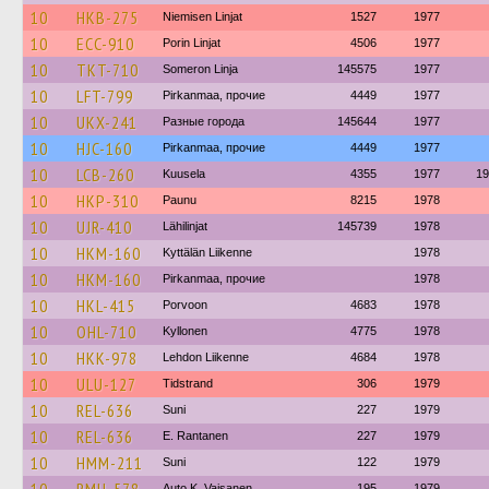
10
HKB-275
Niemisen Linjat
1527
1977
10
ECC-910
Porin Linjat
4506
1977
10
TKT-710
Someron Linja
145575
1977
10
LFT-799
Pirkanmaa, прочие
4449
1977
10
UKX-241
Разные города
145644
1977
10
HJC-160
Pirkanmaa, прочие
4449
1977
10
LCB-260
Kuusela
4355
1977
19
10
HKP-310
Paunu
8215
1978
10
UJR-410
Lähilinjat
145739
1978
10
HKM-160
Kyttälän Liikenne
1978
10
HKM-160
Pirkanmaa, прочие
1978
10
HKL-415
Porvoon
4683
1978
10
OHL-710
Kyllonen
4775
1978
10
HKK-978
Lehdon Liikenne
4684
1978
10
ULU-127
Tidstrand
306
1979
10
REL-636
Suni
227
1979
10
REL-636
E. Rantanen
227
1979
10
HMM-211
Suni
122
1979
Auto K. Vaisanen
195
1979