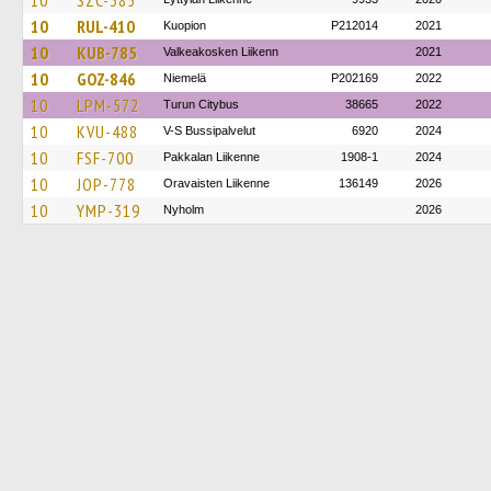
10
SZC-385
10
RUL-410
Kuopion
P212014
2021
10
KUB-785
Valkeakosken Liikenn
2021
10
GOZ-846
Niemelä
P202169
2022
10
LPM-572
Turun Citybus
38665
2022
10
KVU-488
V-S Bussipalvelut
6920
2024
10
FSF-700
Pakkalan Liikenne
1908-1
2024
10
JOP-778
Oravaisten Liikenne
136149
2026
10
YMP-319
Nyholm
2026