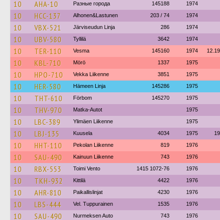
10
AHA-10
Разные города
145188
1974
10
HCC-137
Alhonen&Lastunen
203 / 74
1974
10
VBX-521
Järviseudun Linja
286
1974
10
UBV-580
Tyllilä
3642
1974
10
TER-110
Vesma
145160
1974
12.1
10
KBL-710
Mörö
1337
1975
10
HPO-710
Vekka Liikenne
3851
1975
10
HER-580
Hämeen Linja
145286
1975
10
THT-610
Förbom
145270
1975
10
THV-970
Matka-Autot
1975
10
LBC-389
Ylimäen Liikenne
1975
10
LBJ-135
Kuusela
4034
1975
19
10
HHT-110
Pekolan Liikenne
819
1976
10
SAU-490
Kainuun Liikenne
743
1976
10
RBX-553
Toimi Vento
1415 1072-76
1976
10
TKH-932
Kittilä
4422
1976
10
AHR-810
Paikallislinjat
4230
1976
10
LBS-444
Vel. Tuppurainen
1535
1976
10
SAU-490
Nurmeksen Auto
743
1976