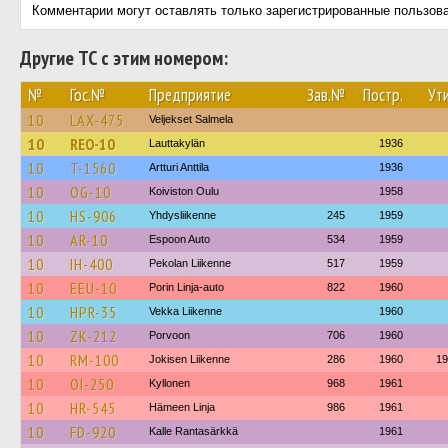
Комментарии могут оставлять только зарегистрированные пользов
Другие ТС с этим номером:
№
Гос.№
Предприятие
Зав.№
Постр.
Ути
10
LAX-475
Veljekset Salmela
10
REO-10
Lauttakylän
1936
10
T-1560
Artturi Anttila
1936
10
OG-10
Koiviston Oulu
1958
10
HS-906
Yhdysliikenne
245
1959
10
AR-10
Espoon Auto
534
1959
10
IH-400
Pekolan Liikenne
517
1959
10
EEU-10
Porin Linja-auto
822
1960
10
HPR-35
Vekka Liikenne
1960
10
ZK-212
Porvoon
706
1960
10
RM-100
Jokisen Liikenne
286
1960
19
10
OI-250
Kyllonen
968
1961
10
HR-545
Hämeen Linja
986
1961
10
FD-920
Kalle Rantasärkkä
1961