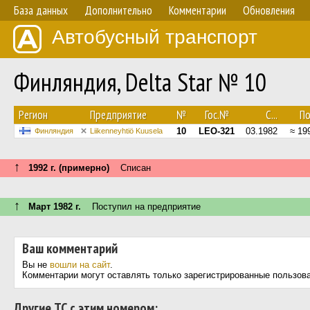
База данных
Дополнительно
Комментарии
Обновления
Автобусный транспорт
Финляндия, Delta Star № 10
Регион
Предприятие
№
Гос.№
С...
По.
10
LEO-321
03.1982
≈ 19
Финляндия
Liikenneyhtiö Kuusela
↑
1992 г. (примерно)
Списан
↑
Март 1982 г.
Поступил на предприятие
Ваш комментарий
Вы не
вошли на сайт
.
Комментарии могут оставлять только зарегистрированные пользов
Другие ТС с этим номером: