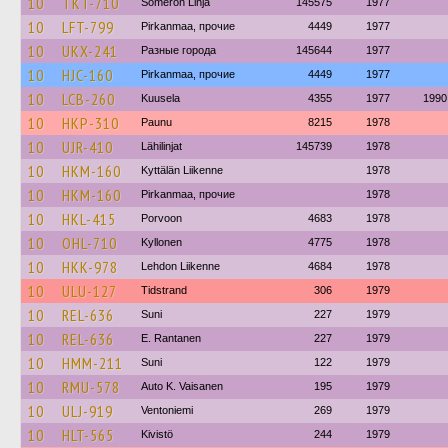
10
TKT-710
Someron Linja
145575
1977
10
LFT-799
Pirkanmaa, прочие
4449
1977
10
UKX-241
Разные города
145644
1977
10
HJC-160
Pirkanmaa, прочие
4449
1977
10
LCB-260
Kuusela
4355
1977
1990
10
HKP-310
Paunu
8215
1978
10
UJR-410
Lähilinjat
145739
1978
10
HKM-160
Kyttälän Liikenne
1978
10
HKM-160
Pirkanmaa, прочие
1978
10
HKL-415
Porvoon
4683
1978
10
OHL-710
Kyllonen
4775
1978
10
HKK-978
Lehdon Liikenne
4684
1978
10
ULU-127
Tidstrand
306
1979
10
REL-636
Suni
227
1979
10
REL-636
E. Rantanen
227
1979
10
HMM-211
Suni
122
1979
10
RMU-578
Auto K. Vaisanen
195
1979
10
ULJ-919
Ventoniemi
269
1979
10
HLT-565
Kivistö
244
1979