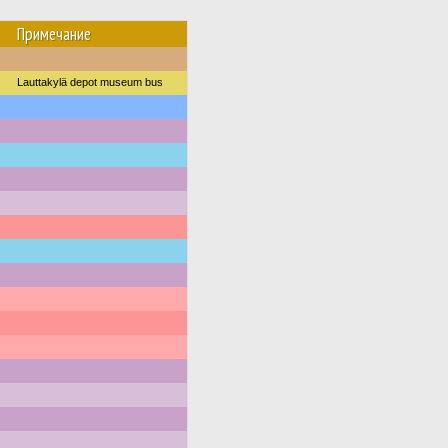
Примечание
Lauttakylä depot museum bus