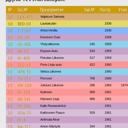
№
Гос.№
Предприятие
Зав.№
Постр.
Утил.
10
LAX-475
Veljekset Salmela
10
REO-10
Lauttakylän
1936
10
T-1560
Artturi Anttila
1936
10
OG-10
Koiviston Oulu
1958
10
HS-906
Yhdysliikenne
245
1959
10
AR-10
Espoon Auto
534
1959
10
IH-400
Pekolan Liikenne
517
1959
10
EEU-10
Porin Linja-auto
822
1960
10
HPR-35
Vekka Liikenne
1960
10
ZK-212
Porvoon
706
1960
10
RM-100
Jokisen Liikenne
286
1960
1974
10
OI-250
Kyllonen
968
1961
10
HR-545
Hämeen Linja
986
1961
10
FD-920
Kalle Rantasärkkä
1961
10
OSA-35
Kaikkonen Paavo
559
1961
10
HJ-4
Airikkala Alvar
1961
10
NA-217
Anton Mäntylä
264
1961