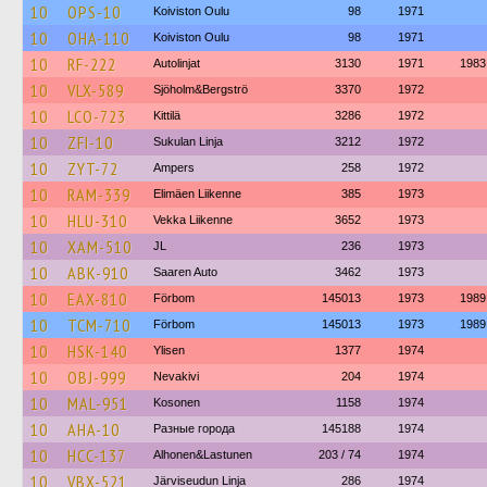
10
OPS-10
Koiviston Oulu
98
1971
10
OHA-110
Koiviston Oulu
98
1971
10
RF-222
Autolinjat
3130
1971
1983
10
VLX-589
Sjöholm&Bergströ
3370
1972
10
LCO-723
Kittilä
3286
1972
10
ZFI-10
Sukulan Linja
3212
1972
10
ZYT-72
Ampers
258
1972
10
RAM-339
Elimäen Liikenne
385
1973
10
HLU-310
Vekka Liikenne
3652
1973
10
XAM-510
JL
236
1973
10
ABK-910
Saaren Auto
3462
1973
10
EAX-810
Förbom
145013
1973
1989
10
TCM-710
Förbom
145013
1973
1989
10
HSK-140
Ylisen
1377
1974
10
OBJ-999
Nevakivi
204
1974
10
MAL-951
Kosonen
1158
1974
10
AHA-10
Разные города
145188
1974
10
HCC-137
Alhonen&Lastunen
203 / 74
1974
10
VBX-521
Järviseudun Linja
286
1974