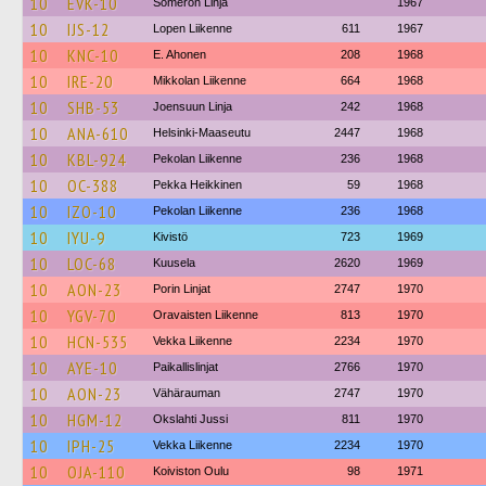
10
EVK-10
Someron Linja
1967
10
IJS-12
Lopen Liikenne
611
1967
10
KNC-10
E. Ahonen
208
1968
10
IRE-20
Mikkolan Liikenne
664
1968
10
SHB-53
Joensuun Linja
242
1968
10
ANA-610
Helsinki-Maaseutu
2447
1968
10
KBL-924
Pekolan Liikenne
236
1968
10
OC-388
Pekka Heikkinen
59
1968
10
IZO-10
Pekolan Liikenne
236
1968
10
IYU-9
Kivistö
723
1969
10
LOC-68
Kuusela
2620
1969
10
AON-23
Porin Linjat
2747
1970
10
YGV-70
Oravaisten Liikenne
813
1970
10
HCN-535
Vekka Liikenne
2234
1970
10
AYE-10
Paikallislinjat
2766
1970
10
AON-23
Vähärauman
2747
1970
10
HGM-12
Okslahti Jussi
811
1970
10
IPH-25
Vekka Liikenne
2234
1970
10
OJA-110
Koiviston Oulu
98
1971