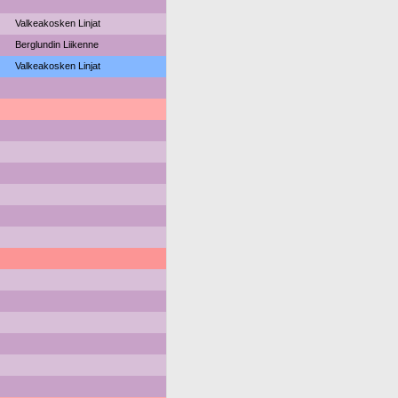
Valkeakosken Linjat
Berglundin Liikenne
Valkeakosken Linjat