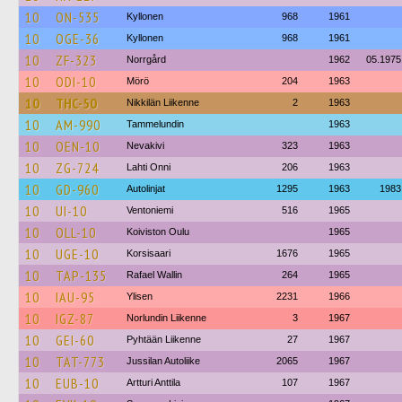
10
ON-535
Kyllonen
968
1961
10
OGE-36
Kyllonen
968
1961
10
ZF-323
Norrgård
1962
05.1975
10
ODI-10
Mörö
204
1963
10
THC-50
Nikkilän Liikenne
2
1963
10
AM-990
Tammelundin
1963
10
OEN-10
Nevakivi
323
1963
10
ZG-724
Lahti Onni
206
1963
10
GD-960
Autolinjat
1295
1963
1983
10
UI-10
Ventoniemi
516
1965
10
OLL-10
Koiviston Oulu
1965
10
UGE-10
Korsisaari
1676
1965
10
TAP-135
Rafael Wallin
264
1965
10
IAU-95
Ylisen
2231
1966
10
IGZ-87
Norlundin Liikenne
3
1967
10
GEI-60
Pyhtään Liikenne
27
1967
10
TAT-773
Jussilan Autoliike
2065
1967
10
EUB-10
Artturi Anttila
107
1967