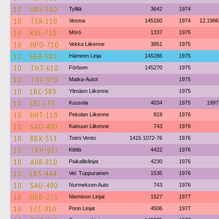
10
UBV-580
Tyllilä
3642
1974
10
TER-110
Vesma
145160
1974
12.1986
10
KBL-710
Mörö
1337
1975
10
HPO-710
Vekka Liikenne
3851
1975
10
HER-580
Hämeen Linja
145286
1975
10
THT-610
Förbom
145270
1975
10
THV-970
Matka-Autot
1975
10
LBC-389
Ylimäen Liikenne
1975
10
LBJ-135
Kuusela
4034
1975
1997
10
HHT-110
Pekolan Liikenne
819
1976
10
SAU-490
Kainuun Liikenne
743
1976
10
RBX-553
Toimi Vento
1415 1072-76
1976
10
TKH-932
Kittilä
4422
1976
10
AHR-810
Paikallislinjat
4230
1976
10
LBS-444
Vel. Tuppurainen
1535
1976
10
SAU-490
Nurmeksen Auto
743
1976
10
HKB-275
Niemisen Linjat
1527
1977
10
ECC-910
Porin Linjat
4506
1977