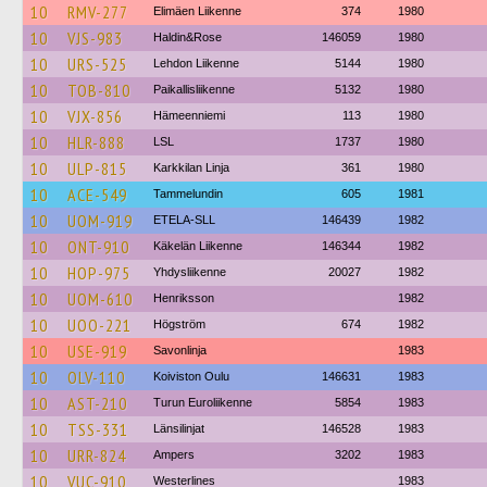
10
RMV-277
Elimäen Liikenne
374
1980
10
VJS-983
Haldin&Rose
146059
1980
10
URS-525
Lehdon Liikenne
5144
1980
10
TOB-810
Paikallisliikenne
5132
1980
10
VJX-856
Hämeenniemi
113
1980
10
HLR-888
LSL
1737
1980
10
ULP-815
Karkkilan Linja
361
1980
10
ACE-549
Tammelundin
605
1981
10
UOM-919
ETELA-SLL
146439
1982
10
ONT-910
Käkelän Liikenne
146344
1982
10
HOP-975
Yhdysliikenne
20027
1982
10
UOM-610
Henriksson
1982
10
UOO-221
Högström
674
1982
10
USE-919
Savonlinja
1983
10
OLV-110
Koiviston Oulu
146631
1983
10
AST-210
Turun Euroliikenne
5854
1983
10
TSS-331
Länsilinjat
146528
1983
10
URR-824
Ampers
3202
1983
10
VUC-910
Westerlines
1983