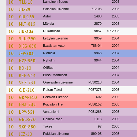
10
TLL-10
Lampinen Buses
2003
10
JIL-89
Soisalon Liikenne
712-03
2003
10
CIU-155
Astor
1488
2003
10
MLT-815
Mäkela
2870
2003
10
JIU-203
Rukahuolto
9857
07.2003
10
SLU-290
Lyttylän Liikenne
9959
2004
10
XKG-660
Ikaalisten Auto
786-04
2004
10
JFV-283
Niemelä
9968
2004
10
HZZ-360
Nyholm
9944
2004
10
RO-10
OlliBus
2004
10
BEF-934
Bussi-Manninen
2004
10
SKZ-731
Oravaisten Liikenne
P030213
2004
10
CJE-210
Rukan Taksi
P057373
2005
10
GKM-310
Pekolan Liikenne
602
2005
10
ENA-742
Koiviston Tre
P056152
2005
10
LPY-351
Ventoniemi
P051268
2005
10
GGL-820
Haldin&Rose
6113
2005
10
SXG-880
Tokee
97
2005
10
JCZ-10
Pukkilan Liikenne
890-05
2005