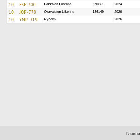
10
FSF-700
Pakkalan Liikenne
1908-1
2024
10
JOP-778
Oravaisten Liikenne
136149
2026
10
YMP-319
Nyholm
2026
Главн