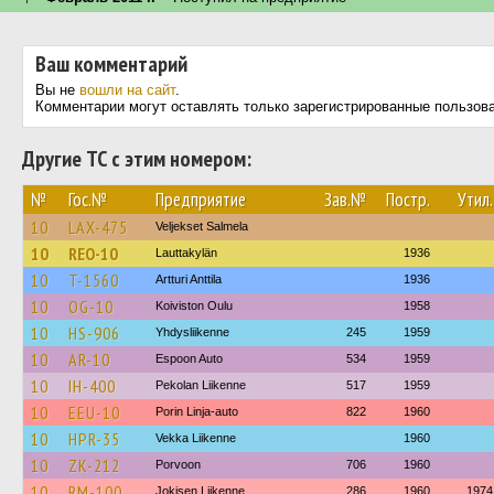
Ваш комментарий
Вы не
вошли на сайт
.
Комментарии могут оставлять только зарегистрированные пользов
Другие ТС с этим номером:
№
Гос.№
Предприятие
Зав.№
Постр.
Утил.
10
LAX-475
Veljekset Salmela
10
REO-10
Lauttakylän
1936
10
T-1560
Artturi Anttila
1936
10
OG-10
Koiviston Oulu
1958
10
HS-906
Yhdysliikenne
245
1959
10
AR-10
Espoon Auto
534
1959
10
IH-400
Pekolan Liikenne
517
1959
10
EEU-10
Porin Linja-auto
822
1960
10
HPR-35
Vekka Liikenne
1960
10
ZK-212
Porvoon
706
1960
10
RM-100
Jokisen Liikenne
286
1960
1974