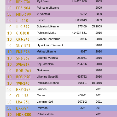
10
RPX-736
Rytkönen
414428 680
2009
10
EEZ-904
Peimarin Liikenne
2009
10
MNC-599
V. Alamäki
6762
2009
10
JJL-110
Kivistö
P098649
2009
10
JHK-572
Soisalon Liikenne
777-09
05.2009
10
GIX-810
Pohjolan Matka
414934 881
2010
10
CKJ-546
Kymen Charterline
8926
2010
10
SUY-373
Hyvinkään Tila-autot
2010
10
ENA-626
Vekka Liikenne
9027
2010
10
SPZ-837
Liikenne Vuorela
252981
2010
10
XVE-637
Kaj Forsblom
254796
2010
10
BOB-265
Niskanen
2010
10
BOB-250
Liikenne Seppälä
415752
2010
10
YVR-145
Pohjolan Liikenne
1081-1
10.2010
10
HXY-867
Laitinen
2011
10
CIJ-158
Oubus
400-11
2011
10
LRA-251
Lamminmäki
1071-2
2011
10
IJX-397
Porvoon
3231
2011
10
MKK-800
Petri Pekkala
2011