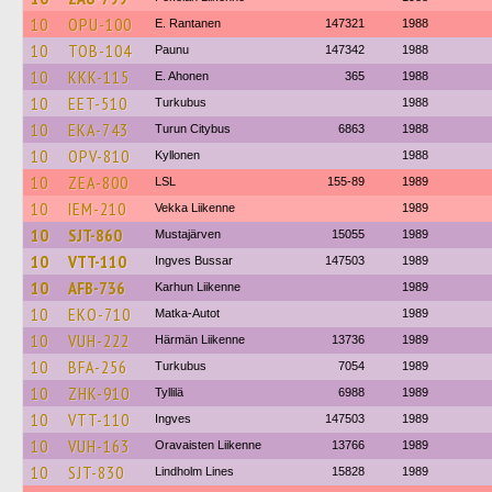
10
OPU-100
E. Rantanen
147321
1988
10
TOB-104
Paunu
147342
1988
10
KKK-115
E. Ahonen
365
1988
10
EET-510
Turkubus
1988
10
EKA-743
Turun Citybus
6863
1988
10
OPV-810
Kyllonen
1988
10
ZEA-800
LSL
155-89
1989
10
IEM-210
Vekka Liikenne
1989
10
SJT-860
Mustajärven
15055
1989
10
VTT-110
Ingves Bussar
147503
1989
10
AFB-736
Karhun Liikenne
1989
10
EKO-710
Matka-Autot
1989
10
VUH-222
Härmän Liikenne
13736
1989
10
BFA-256
Turkubus
7054
1989
10
ZHK-910
Tyllilä
6988
1989
10
VTT-110
Ingves
147503
1989
10
VUH-163
Oravaisten Liikenne
13766
1989
10
SJT-830
Lindholm Lines
15828
1989