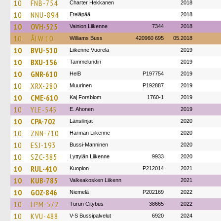
10
FNB-754
Charter Hekkanen
2018
10
NNU-894
Eteläpää
2018
10
OVH-525
Vainion Liikenne
7344
2018
10
ÅLW 10
Williams Buss
420960 695
05.2018
10
BVU-510
Liikenne Vuorela
2019
10
BXU-156
Tammelundin
2019
10
GNR-610
HelB
P197754
2019
10
XRX-280
Muurinen
P192887
2019
10
CME-610
Kaj Forsblom
1760-1
2019
10
YLE-545
E. Ahonen
2019
10
CPA-702
Länsilinjat
2020
10
ZNN-710
Härmän Liikenne
2020
10
ESJ-193
Bussi-Manninen
2020
10
SZC-385
Lyttylän Liikenne
9933
2020
10
RUL-410
Kuopion
P212014
2021
10
KUB-785
Valkeakosken Liikenn
2021
10
GOZ-846
Niemelä
P202169
2022
10
LPM-572
Turun Citybus
38665
2022
10
KVU-488
V-S Bussipalvelut
6920
2024