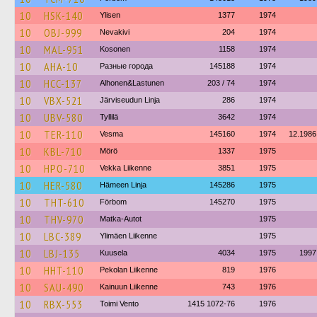
10
HSK-140
Ylisen
1377
1974
10
OBJ-999
Nevakivi
204
1974
10
MAL-951
Kosonen
1158
1974
10
AHA-10
Разные города
145188
1974
10
HCC-137
Alhonen&Lastunen
203 / 74
1974
10
VBX-521
Järviseudun Linja
286
1974
10
UBV-580
Tyllilä
3642
1974
10
TER-110
Vesma
145160
1974
12.1986
10
KBL-710
Mörö
1337
1975
10
HPO-710
Vekka Liikenne
3851
1975
10
HER-580
Hämeen Linja
145286
1975
10
THT-610
Förbom
145270
1975
10
THV-970
Matka-Autot
1975
10
LBC-389
Ylimäen Liikenne
1975
10
LBJ-135
Kuusela
4034
1975
1997
10
HHT-110
Pekolan Liikenne
819
1976
10
SAU-490
Kainuun Liikenne
743
1976
10
RBX-553
Toimi Vento
1415 1072-76
1976