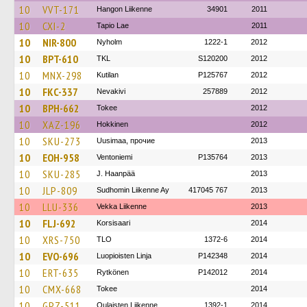
10
VVT-171
Hangon Liikenne
34901
2011
10
CXI-2
Tapio Lae
2011
10
NIR-800
Nyholm
1222-1
2012
10
BPT-610
TKL
S120200
2012
10
MNX-298
Kutilan
P125767
2012
10
FKC-337
Nevakivi
257889
2012
10
BPH-662
Tokee
2012
10
XAZ-196
Hokkinen
2012
10
SKU-273
Uusimaa, прочие
2013
10
EOH-958
Ventoniemi
P135764
2013
10
SKU-285
J. Haanpää
2013
10
JLP-809
Sudhomin Liikenne Ay
417045 767
2013
10
LLU-336
Vekka Liikenne
2013
10
FLJ-692
Korsisaari
2014
10
XRS-750
TLO
1372-6
2014
10
EVO-696
Luopioisten Linja
P142348
2014
10
ERT-635
Rytkönen
P142012
2014
10
CMX-668
Tokee
2014
10
GPZ-511
Oulaisten Liikenne
1392-1
2014