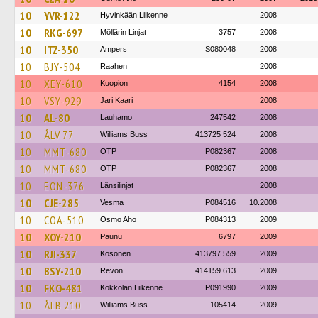
10
YVR-122
Hyvinkään Liikenne
2008
10
RKG-697
Möllärin Linjat
3757
2008
10
ITZ-350
Ampers
S080048
2008
10
BJY-504
Raahen
2008
10
XEY-610
Kuopion
4154
2008
10
VSY-929
Jari Kaari
2008
10
AL-80
Lauhamo
247542
2008
10
ÅLV 77
Williams Buss
413725 524
2008
10
MMT-680
OTP
P082367
2008
10
MMT-680
OTP
P082367
2008
10
EON-376
Länsilinjat
2008
10
CJE-285
Vesma
P084516
10.2008
10
COA-510
Osmo Aho
P084313
2009
10
XOY-210
Paunu
6797
2009
10
RJI-337
Kosonen
413797 559
2009
10
BSY-210
Revon
414159 613
2009
10
FKO-481
Kokkolan Liikenne
P091990
2009
10
ÅLB 210
Williams Buss
105414
2009