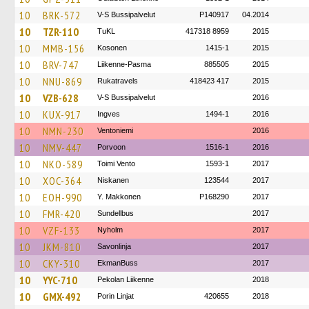
10
BRK-572
V-S Bussipalvelut
P140917
04.2014
10
TZR-110
TuKL
417318 8959
2015
10
MMB-156
Kosonen
1415-1
2015
10
BRV-747
Liikenne-Pasma
885505
2015
10
NNU-869
Rukatravels
418423 417
2015
10
VZB-628
V-S Bussipalvelut
2016
10
KUX-917
Ingves
1494-1
2016
10
NMN-230
Ventoniemi
2016
10
NMV-447
Porvoon
1516-1
2016
10
NKO-589
Toimi Vento
1593-1
2017
10
XOC-364
Niskanen
123544
2017
10
EOH-990
Y. Makkonen
P168290
2017
10
FMR-420
Sundellbus
2017
10
VZF-133
Nyholm
2017
10
JKM-810
Savonlinja
2017
10
CKY-310
EkmanBuss
2017
10
YYC-710
Pekolan Liikenne
2018
10
GMX-492
Porin Linjat
420655
2018