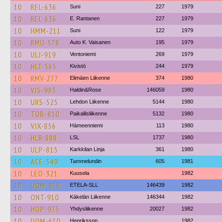
10
REL-636
Suni
227
1979
10
REL-636
E. Rantanen
227
1979
10
HMM-211
Suni
122
1979
10
RMU-578
Auto K. Vaisanen
195
1979
10
ULJ-919
Ventoniemi
269
1979
10
HLT-565
Kivistö
244
1979
10
RMV-277
Elimäen Liikenne
374
1980
10
VJS-983
Haldin&Rose
146059
1980
10
URS-525
Lehdon Liikenne
5144
1980
10
TOB-810
Paikallisliikenne
5132
1980
10
VJX-856
Hämeenniemi
113
1980
10
HLR-888
LSL
1737
1980
10
ULP-815
Karkkilan Linja
361
1980
10
ACE-549
Tammelundin
605
1981
10
LEO-321
Kuusela
1982
10
UOM-919
ETELA-SLL
146439
1982
10
ONT-910
Käkelän Liikenne
146344
1982
10
HOP-975
Yhdysliikenne
20027
1982
10
UOM-610
Henriksson
1982