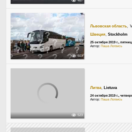
487
Львовская область
, 
Швеция
,
Stockholm
25 октября 2019 г., пятниц
Автор:
Паша Логвись
603
Литва
,
Lietuva
24 октября 2019 г., четвер
Автор:
Паша Логвись
523