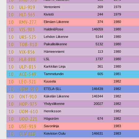
10
ULJ-919
Ventoniemi
269
1979
10
HLT-565
Kivistö
244
1979
10
RMV-277
Elimäen Liikenne
374
1980
10
VJS-983
Haldin&Rose
146059
1980
10
URS-525
Lehdon Liikenne
5144
1980
10
TOB-810
Paikallisliikenne
5132
1980
10
VJX-856
Hämeenniemi
113
1980
10
HLR-888
LSL
1737
1980
10
ULP-815
Karkkilan Linja
361
1980
10
ACE-549
Tammelundin
605
1981
10
LEO-321
Kuusela
1982
10
UOM-919
ETELA-SLL
146439
1982
10
ONT-910
Käkelän Liikenne
146344
1982
10
HOP-975
Yhdysliikenne
20027
1982
10
UOM-610
Henriksson
1982
10
UOO-221
Högström
674
1982
10
USE-919
Savonlinja
1983
10
OLV-110
Koiviston Oulu
146631
1983