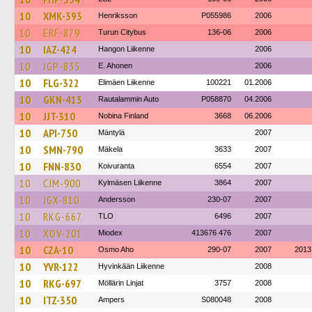
10
XMK-393
Henriksson
P055986
2006
10
ERF-879
Turun Citybus
136-06
2006
10
IAZ-424
Hangon Liikenne
2006
10
JGP-835
E. Ahonen
2006
10
FLG-322
Elimäen Liikenne
100221
01.2006
10
GKN-413
Rautalammin Auto
P058870
04.2006
10
JJT-310
Nobina Finland
3668
06.2006
10
API-750
Mäntylä
2007
10
SMN-790
Mäkela
3633
2007
10
FNN-830
Koivuranta
6554
2007
10
CJM-900
Kylmäsen Liikenne
3864
2007
10
JGX-810
Andersson
230-07
2007
10
RKG-667
TLO
6496
2007
10
XOV-201
Miodex
413676 476
2007
10
CZA-10
Osmo Aho
290-07
2007
2013
10
YVR-122
Hyvinkään Liikenne
2008
10
RKG-697
Möllärin Linjat
3757
2008
10
ITZ-350
Ampers
S080048
2008