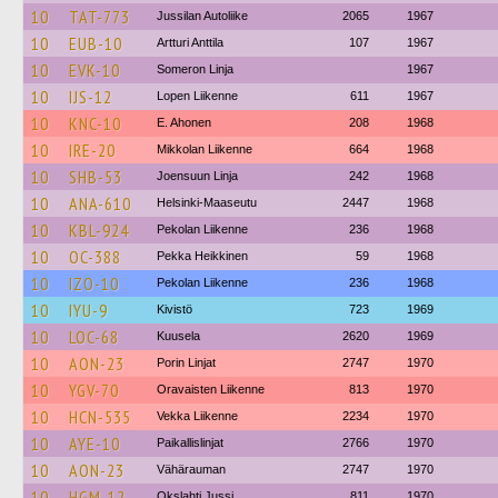
10
TAT-773
Jussilan Autoliike
2065
1967
10
EUB-10
Artturi Anttila
107
1967
10
EVK-10
Someron Linja
1967
10
IJS-12
Lopen Liikenne
611
1967
10
KNC-10
E. Ahonen
208
1968
10
IRE-20
Mikkolan Liikenne
664
1968
10
SHB-53
Joensuun Linja
242
1968
10
ANA-610
Helsinki-Maaseutu
2447
1968
10
KBL-924
Pekolan Liikenne
236
1968
10
OC-388
Pekka Heikkinen
59
1968
10
IZO-10
Pekolan Liikenne
236
1968
10
IYU-9
Kivistö
723
1969
10
LOC-68
Kuusela
2620
1969
10
AON-23
Porin Linjat
2747
1970
10
YGV-70
Oravaisten Liikenne
813
1970
10
HCN-535
Vekka Liikenne
2234
1970
10
AYE-10
Paikallislinjat
2766
1970
10
AON-23
Vähärauman
2747
1970
10
HGM-12
Okslahti Jussi
811
1970