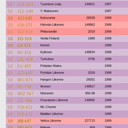
10
CCB-613
Tuomisen Linja
148621
1997
10
CCE-649
Y. Makkonen
1997
10
GCJ-643
Koivuranta
26539
1998
10
JCN-133
Härmän Liikenne
148862
1998
10
GCJ-610
Pihlavamäki
2019
1998
10
ECI-510
Veolia Finland
1989
1998
10
LIJ-573
Kivistö
1998
10
HIJ-816
Kyllonen
148834
1998
10
LZE-420
Turkubus
3756
1998
10
EIJ-433
Pohjolan Matka
1998
10
GCJ-610
Pyhtään Liikenne
2019
1998
10
NFC-875
Hangon Liikenne
26501
1998
10
HIJ-758
Itkonen
148817
1998
10
BHZ-567
Niskanen
956-98
1998
10
CIG-366
Oravaisten Liikenne
148892
1998
10
FCX-652
ML-Charter
1998
10
FCX-652
Mattilan Liikenne
1998
10
XIR-697
Vekka Liikenne
227713
1999
10
XKI-970
Mäkela
459
1999