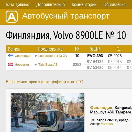
База данных
Дополнительно
Комментарии
Обновления
Автобусный транспорт
Финляндия, Volvo 8900LE № 10
Регион
Предприятие
№
Гос.№
С...
10
EVO-696
05.2025
Финляндия
Luopioisten Linja Oy
SV 64134
07.2015
02
8353
Норвегия
Tide Buss AS
SV 53420
08.2014
07
Все комментарии к фотографиям этого ТС
Финляндия
,
Kangasal
Маршрут
43U Tampere 
19 ноября 2025 г., среда
Автор:
Eurobus