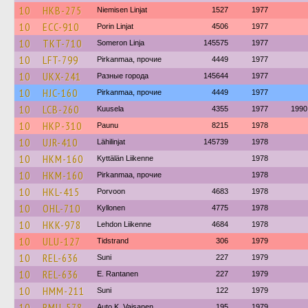
10
HKB-275
Niemisen Linjat
1527
1977
10
ECC-910
Porin Linjat
4506
1977
10
TKT-710
Someron Linja
145575
1977
10
LFT-799
Pirkanmaa, прочие
4449
1977
10
UKX-241
Разные города
145644
1977
10
HJC-160
Pirkanmaa, прочие
4449
1977
10
LCB-260
Kuusela
4355
1977
1990
10
HKP-310
Paunu
8215
1978
10
UJR-410
Lähilinjat
145739
1978
10
HKM-160
Kyttälän Liikenne
1978
10
HKM-160
Pirkanmaa, прочие
1978
10
HKL-415
Porvoon
4683
1978
10
OHL-710
Kyllonen
4775
1978
10
HKK-978
Lehdon Liikenne
4684
1978
10
ULU-127
Tidstrand
306
1979
10
REL-636
Suni
227
1979
10
REL-636
E. Rantanen
227
1979
10
HMM-211
Suni
122
1979
10
RMU-578
Auto K. Vaisanen
195
1979