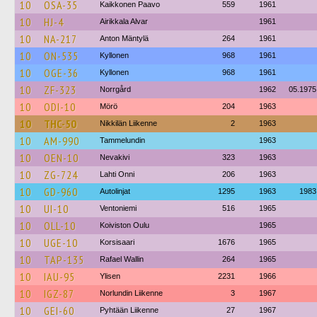
10
OSA-35
Kaikkonen Paavo
559
1961
10
HJ-4
Airikkala Alvar
1961
10
NA-217
Anton Mäntylä
264
1961
10
ON-535
Kyllonen
968
1961
10
OGE-36
Kyllonen
968
1961
10
ZF-323
Norrgård
1962
05.1975
10
ODI-10
Mörö
204
1963
10
THC-50
Nikkilän Liikenne
2
1963
10
AM-990
Tammelundin
1963
10
OEN-10
Nevakivi
323
1963
10
ZG-724
Lahti Onni
206
1963
10
GD-960
Autolinjat
1295
1963
1983
10
UI-10
Ventoniemi
516
1965
10
OLL-10
Koiviston Oulu
1965
10
UGE-10
Korsisaari
1676
1965
10
TAP-135
Rafael Wallin
264
1965
10
IAU-95
Ylisen
2231
1966
10
IGZ-87
Norlundin Liikenne
3
1967
10
GEI-60
Pyhtään Liikenne
27
1967