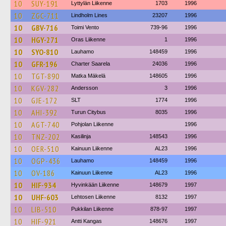
10
SUY-191
Lyttylän Liikenne
1703
1996
10
ZGC-711
Lindholm Lines
23207
1996
10
GBV-716
Toimi Vento
739-96
1996
10
HGY-271
Oras Liikenne
1
1996
10
SYO-810
Lauhamo
148459
1996
10
GFR-196
Charter Saarela
24036
1996
10
TGT-890
Matka Mäkelä
148605
1996
10
KGV-282
Andersson
3
1996
10
GJE-172
SLT
1774
1996
10
AHI-392
Turun Citybus
8035
1996
10
AGT-740
Pohjolan Liikenne
1996
10
TNZ-202
Kasilinja
148543
1996
10
OER-510
Kainuun Liikenne
AL23
1996
10
OGP-436
Lauhamo
148459
1996
10
OV-186
Kainuun Liikenne
AL23
1996
10
HIF-934
Hyvinkään Liikenne
148679
1997
10
UHF-603
Lehtosen Liikenne
8132
1997
10
LIB-510
Pukkilan Liikenne
878-97
1997
10
HIF-921
Antti Kangas
148676
1997