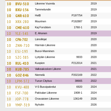
10
BVU-510
Liikenne Vuorela
2019
10
BXU-156
Tammelundin
2019
10
GNR-610
HelB
P197754
2019
10
XRX-280
Muurinen
P192887
2019
10
CME-610
Kaj Forsblom
1760-1
2019
10
YLE-545
E. Ahonen
2019
10
CPA-702
Länsilinjat
2020
10
ZNN-710
Härmän Liikenne
2020
10
ESJ-193
Bussi-Manninen
2020
10
SZC-385
Lyttylän Liikenne
9933
2020
10
RUL-410
Kuopion
P212014
2021
10
KUB-785
Valkeakosken Liikenn
2021
10
GOZ-846
Niemelä
P202169
2022
10
LPM-572
Turun Citybus
38665
2022
10
KVU-488
V-S Bussipalvelut
6920
2024
10
FSF-700
Pakkalan Liikenne
1908-1
2024
10
JOP-778
Oravaisten Liikenne
136149
2026
10
YMP-319
Nyholm
2026