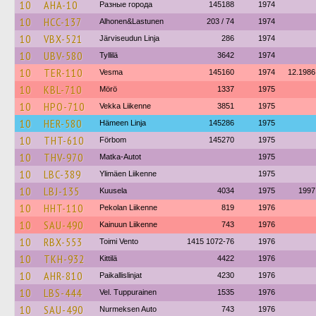
10
AHA-10
Разные города
145188
1974
10
HCC-137
Alhonen&Lastunen
203 / 74
1974
10
VBX-521
Järviseudun Linja
286
1974
10
UBV-580
Tyllilä
3642
1974
10
TER-110
Vesma
145160
1974
12.1986
10
KBL-710
Mörö
1337
1975
10
HPO-710
Vekka Liikenne
3851
1975
10
HER-580
Hämeen Linja
145286
1975
10
THT-610
Förbom
145270
1975
10
THV-970
Matka-Autot
1975
10
LBC-389
Ylimäen Liikenne
1975
10
LBJ-135
Kuusela
4034
1975
1997
10
HHT-110
Pekolan Liikenne
819
1976
10
SAU-490
Kainuun Liikenne
743
1976
10
RBX-553
Toimi Vento
1415 1072-76
1976
10
TKH-932
Kittilä
4422
1976
10
AHR-810
Paikallislinjat
4230
1976
10
LBS-444
Vel. Tuppurainen
1535
1976
10
SAU-490
Nurmeksen Auto
743
1976