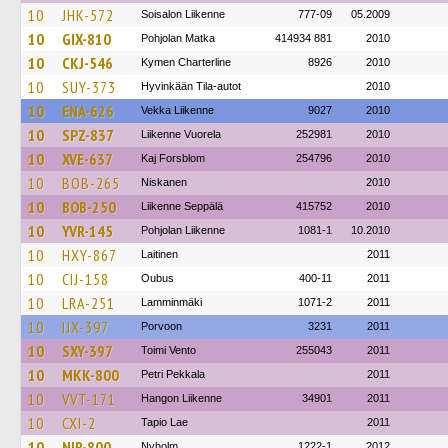
10
JHK-572
Soisalon Liikenne
777-09
05.2009
10
GIX-810
Pohjolan Matka
414934 881
2010
10
CKJ-546
Kymen Charterline
8926
2010
10
SUY-373
Hyvinkään Tila-autot
2010
10
ENA-626
Vekka Liikenne
9027
2010
10
SPZ-837
Liikenne Vuorela
252981
2010
10
XVE-637
Kaj Forsblom
254796
2010
10
BOB-265
Niskanen
2010
10
BOB-250
Liikenne Seppälä
415752
2010
10
YVR-145
Pohjolan Liikenne
1081-1
10.2010
10
HXY-867
Laitinen
2011
10
CIJ-158
Oubus
400-11
2011
10
LRA-251
Lamminmäki
1071-2
2011
10
IJX-397
Porvoon
3231
2011
10
SXY-397
Toimi Vento
255043
2011
10
MKK-800
Petri Pekkala
2011
10
VVT-171
Hangon Liikenne
34901
2011
10
CXI-2
Tapio Lae
2011
10
NIR-800
Nyholm
1222-1
2012