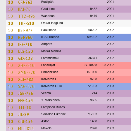
10
CFJ-763
Eteläpää
2001
10
RAI-70
Gold Line
9432
2001
10
TTZ-496
Wasabus
9479
2001
10
THF-510
Oskar Haglund
2002
10
RSI-977
Paakinaho
60202
2002
10
RSI-960
K-S Liikenne
598-02
2002
10
IRF-710
Ampers
2002
10
LLY-150
Matka Mäkelä
2002
10
GJX-128
Lamminmäki
36371
2002
10
XHZ-810
Länsilinjat
S010438
03.2002
10
XMN-220
EkmanBuss
151060
2003
10
XLF-482
Koiviston L
9758
2003
10
SAG-570
Koiviston Oulu
725-03
2003
10
JGB-776
Vesma
214
2003
10
FFR-154
Y. Makkonen
9665
2003
10
TLL-10
Lampinen Buses
2003
10
JIL-89
Soisalon Liikenne
712-03
2003
10
CIU-155
Astor
1488
2003
10
MLT-815
Mäkela
2870
2003