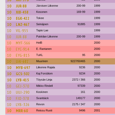
10
JUR-88
Järvisen Liikenne
200-99
1999
10
XIB-458
Kosonen
169-99
1999
10
EGK-422
Tokee
1999
10
LNZ-467
Seinäjoen
91885
1999
10
VIL-955
Tapio Lae
1999
10
JUR-88
Pukkilan Liikenne
200-99
1999
10
MYF-566
HelB
2000
10
EYC-914
E. Rantanen
2000
10
EYG-815
TuKL
95
2000
10
UAI-682
Muurinen
9227/50465
2000
10
MYB-697
Liikenne Rajala
9236
2000
10
GCS-502
Kaj Forsblom
9234
2000
10
LYB-415
Töysän Linja
2372 / 366
2000
10
GEJ-370
Mikko Rindell
97339
2000
10
UUJ-290
Koskinen
161
2000
10
FJO-378
Svanbäck
149177
2000
10
LYB-326
Revon
2175 / 347
2000
10
MRR-60
Reissu Ruoti
9496
2001