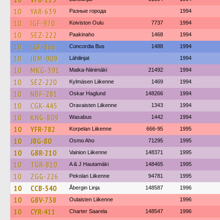
10
YAR-639
Разные города
1994
10
IGF-970
Koiviston Oulu
7737
1994
10
SEZ-222
Paakinaho
1468
1994
10
LGF-866
Concordia Bus
1488
1994
10
JBM-909
Lähilinjat
1994
10
MKG-391
Matka-Niinimäki
21492
1994
10
SEZ-220
Kylmäsen Liikenne
1469
1994
10
NBF-281
Oskar Haglund
148266
1994
10
CGK-445
Oravaisten Liikenne
1343
1994
10
KNG-809
Wasabus
1442
1994
10
YFR-782
Korpelan Liikenne
666-95
1995
10
JBG-80
Osmo Aho
71295
1995
10
GBR-210
Vainion Liikenne
148371
1995
10
TGR-810
A & J Hautamäki
148465
1995
10
ZGG-226
Pekolan Liikenne
94781
1995
10
CCB-540
Åbergin Linja
148587
1996
10
GBV-738
Oulaisten Liikenne
1996
10
CYR-411
Charter Saarela
148547
1996