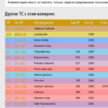
Комментарии могут оставлять только зарегистрированные пользов
Другие ТС с этим номером:
№
Гос.№
Предприятие
Зав.№
Постр.
Утил.
10
LAX-475
Veljekset Salmela
10
REO-10
Lauttakylän
1936
10
T-1560
Artturi Anttila
1936
10
OG-10
Koiviston Oulu
1958
10
HS-906
Yhdysliikenne
245
1959
10
AR-10
Espoon Auto
534
1959
10
IH-400
Pekolan Liikenne
517
1959
10
EEU-10
Porin Linja-auto
822
1960
10
HPR-35
Vekka Liikenne
1960
10
ZK-212
Porvoon
706
1960
10
RM-100
Jokisen Liikenne
286
1960
1974
10
OI-250
Kyllonen
968
1961
10
HR-545
Hämeen Linja
986
1961
10
FD-920
Kalle Rantasärkkä
1961