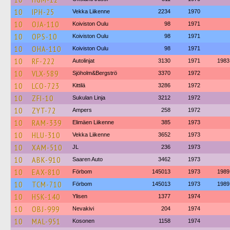
10
IPH-25
Vekka Liikenne
2234
1970
10
OJA-110
Koiviston Oulu
98
1971
10
OPS-10
Koiviston Oulu
98
1971
10
OHA-110
Koiviston Oulu
98
1971
10
RF-222
Autolinjat
3130
1971
1983
10
VLX-589
Sjöholm&Bergströ
3370
1972
10
LCO-723
Kittilä
3286
1972
10
ZFI-10
Sukulan Linja
3212
1972
10
ZYT-72
Ampers
258
1972
10
RAM-339
Elimäen Liikenne
385
1973
10
HLU-310
Vekka Liikenne
3652
1973
10
XAM-510
JL
236
1973
10
ABK-910
Saaren Auto
3462
1973
10
EAX-810
Förbom
145013
1973
1989
10
TCM-710
Förbom
145013
1973
1989
10
HSK-140
Ylisen
1377
1974
10
OBJ-999
Nevakivi
204
1974
10
MAL-951
Kosonen
1158
1974