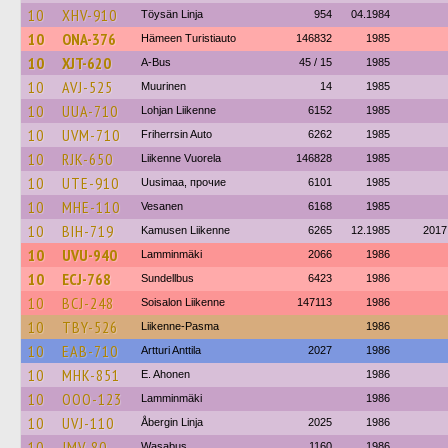
10
XHV-910
Töysän Linja
954
04.1984
10
ONA-376
Hämeen Turistiauto
146832
1985
10
XJT-620
A-Bus
45 / 15
1985
10
AVJ-525
Muurinen
14
1985
10
UUA-710
Lohjan Liikenne
6152
1985
10
UVM-710
Friherrsin Auto
6262
1985
10
RJK-650
Liikenne Vuorela
146828
1985
10
UTE-910
Uusimaa, прочие
6101
1985
10
MHE-110
Vesanen
6168
1985
10
BIH-719
Kamusen Liikenne
6265
12.1985
2017
10
UVU-940
Lamminmäki
2066
1986
10
ECJ-768
Sundellbus
6423
1986
10
BCJ-248
Soisalon Liikenne
147113
1986
10
TBY-526
Liikenne-Pasma
1986
10
EAB-710
Artturi Anttila
2027
1986
10
MHK-851
E. Ahonen
1986
10
OOO-123
Lamminmäki
1986
10
UVJ-110
Åbergin Linja
2025
1986
10
JMV-80
Wasabus
1160
1986