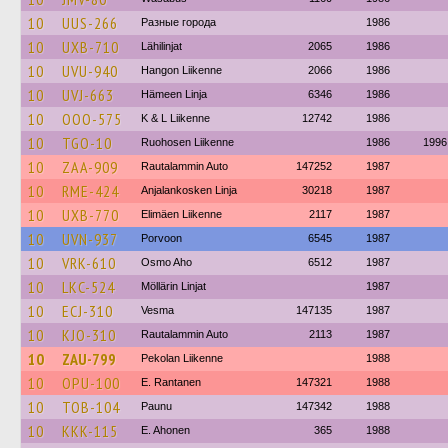
10
UUS-266
Разные города
1986
10
UXB-710
Lähilinjat
2065
1986
10
UVU-940
Hangon Liikenne
2066
1986
10
UVJ-663
Hämeen Linja
6346
1986
10
OOO-575
K & L Liikenne
12742
1986
10
TGO-10
Ruohosen Liikenne
1986
1996
10
ZAA-909
Rautalammin Auto
147252
1987
10
RME-424
Anjalankosken Linja
30218
1987
10
UXB-770
Elimäen Liikenne
2117
1987
10
UVN-937
Porvoon
6545
1987
10
VRK-610
Osmo Aho
6512
1987
10
LKC-524
Möllärin Linjat
1987
10
ECJ-310
Vesma
147135
1987
10
KJO-310
Rautalammin Auto
2113
1987
10
ZAU-799
Pekolan Liikenne
1988
10
OPU-100
E. Rantanen
147321
1988
10
TOB-104
Paunu
147342
1988
10
KKK-115
E. Ahonen
365
1988