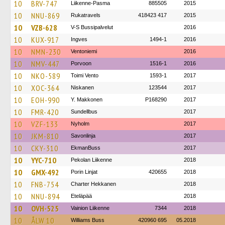
10
BRV-747
Liikenne-Pasma
885505
2015
10
NNU-869
Rukatravels
418423 417
2015
10
VZB-628
V-S Bussipalvelut
2016
10
KUX-917
Ingves
1494-1
2016
10
NMN-230
Ventoniemi
2016
10
NMV-447
Porvoon
1516-1
2016
10
NKO-589
Toimi Vento
1593-1
2017
10
XOC-364
Niskanen
123544
2017
10
EOH-990
Y. Makkonen
P168290
2017
10
FMR-420
Sundellbus
2017
10
VZF-133
Nyholm
2017
10
JKM-810
Savonlinja
2017
10
CKY-310
EkmanBuss
2017
10
YYC-710
Pekolan Liikenne
2018
10
GMX-492
Porin Linjat
420655
2018
10
FNB-754
Charter Hekkanen
2018
10
NNU-894
Eteläpää
2018
10
OVH-525
Vainion Liikenne
7344
2018
10
ÅLW 10
Williams Buss
420960 695
05.2018