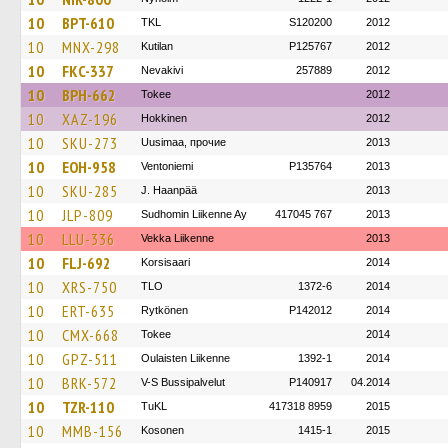
10
BPT-610
TKL
S120200
2012
10
MNX-298
Kutilan
P125767
2012
10
FKC-337
Nevakivi
257889
2012
10
BPH-662
Tokee
2012
10
XAZ-196
Hokkinen
2012
10
SKU-273
Uusimaa, прочие
2013
10
EOH-958
Ventoniemi
P135764
2013
10
SKU-285
J. Haanpää
2013
10
JLP-809
Sudhomin Liikenne Ay
417045 767
2013
10
LLU-336
Vekka Liikenne
2013
10
FLJ-692
Korsisaari
2014
10
XRS-750
TLO
1372-6
2014
10
ERT-635
Rytkönen
P142012
2014
10
CMX-668
Tokee
2014
10
GPZ-511
Oulaisten Liikenne
1392-1
2014
10
BRK-572
V-S Bussipalvelut
P140917
04.2014
10
TZR-110
TuKL
417318 8959
2015
10
MMB-156
Kosonen
1415-1
2015