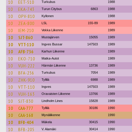
10
EET-510
Turkubus
1988
10
EKA-743
Turun Citybus
6863
1988
10
OPV-810
Kyllonen
1988
10
ZEA-800
LSL
155-89
1989
10
IEM-210
Vekka Liikenne
1989
10
SJT-860
Mustajärven
15055
1989
10
VTT-110
Ingves Bussar
147503
1989
10
AFB-736
Karhun Liikenne
1989
10
EKO-710
Matka-Autot
1989
10
VUH-222
Härmän Liikenne
13736
1989
10
BFA-256
Turkubus
7054
1989
10
ZHK-910
Tyllilä
6988
1989
10
VTT-110
Ingves
147503
1989
10
VUH-163
Oravaisten Liikenne
13766
1989
10
SJT-830
Lindholm Lines
15828
1989
10
CAA-777
Tyllilä
30186
1990
10
CAA-168
Mynäliikenne
1990
10
BFB-404
Mäkela
30415
1990
10
BFB-205
V. Alamäki
30414
1990