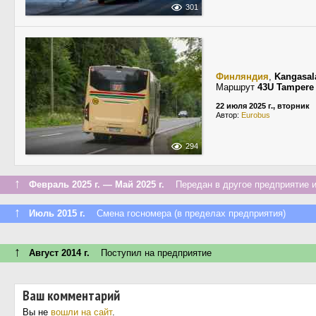
301
Финляндия
,
Kangasal
Маршрут
43U Tampere 
22 июля 2025 г., вторник
Автор:
Eurobus
294
↑
Февраль 2025 г. — Май 2025 г.
Передан в другое предприятие и
↑
Июль 2015 г.
Смена госномера (в пределах предприятия)
↑
Август 2014 г.
Поступил на предприятие
Ваш комментарий
Вы не
вошли на сайт
.