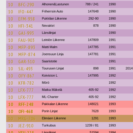
10
BFC-290
Alhonen&Lastunen
788 / 241
1990
10
IFO-447
Friherrsin Auto
147648
1990
10
EFM-958
Pukkilan Liikenne
292-90
1990
10
HFI-341
Nevakivi
878
1990
10
GAJ-993
Länsilinjat
1990
10
FAU-903
Leiniön Liikenne
147809
1991
10
MFP-893
Matti Malm
147785
1991
10
MFP-874
Joensuun Linja
147781
1991
10
GAR-510
Saaristotie
1991
10
SJL-493
Tourusen Linjat
898
1991
2014
10
OFY-867
Koiviston L
147995
1992
10
KFR-782
Mörö
1992
10
LFX-777
Matka Mäkelä
405-92
1992
10
LFX-777
ML-Charter
405-92
1992
10
RFF-248
Pakkalan Liikenne
148021
1993
10
OFI-468
Porin Linjat
7628
1993
10
MRG-706
Elimäen Liikenne
1291
1993
10
JEZ-910
Turkubus
1239 / 81
1993
10
VFU-225
Länsilinjat
51594
1994