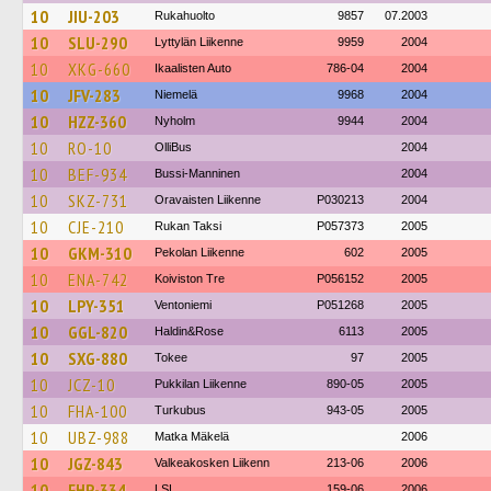
10
JIU-203
Rukahuolto
9857
07.2003
10
SLU-290
Lyttylän Liikenne
9959
2004
10
XKG-660
Ikaalisten Auto
786-04
2004
10
JFV-283
Niemelä
9968
2004
10
HZZ-360
Nyholm
9944
2004
10
RO-10
OlliBus
2004
10
BEF-934
Bussi-Manninen
2004
10
SKZ-731
Oravaisten Liikenne
P030213
2004
10
CJE-210
Rukan Taksi
P057373
2005
10
GKM-310
Pekolan Liikenne
602
2005
10
ENA-742
Koiviston Tre
P056152
2005
10
LPY-351
Ventoniemi
P051268
2005
10
GGL-820
Haldin&Rose
6113
2005
10
SXG-880
Tokee
97
2005
10
JCZ-10
Pukkilan Liikenne
890-05
2005
10
FHA-100
Turkubus
943-05
2005
10
UBZ-988
Matka Mäkelä
2006
10
JGZ-843
Valkeakosken Liikenn
213-06
2006
10
FHP-334
LSL
159-06
2006