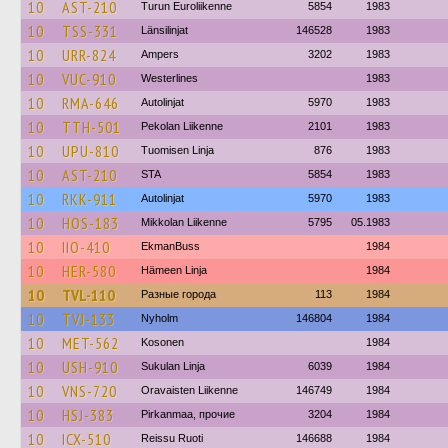
10
AST-210
Turun Euroliikenne
5854
1983
10
TSS-331
Länsilinjat
146528
1983
10
URR-824
Ampers
3202
1983
10
VUC-910
Westerlines
1983
10
RMA-646
Autolinjat
5970
1983
10
TTH-501
Pekolan Liikenne
2101
1983
10
UPU-810
Tuomisen Linja
876
1983
10
AST-210
STA
5854
1983
10
RKK-911
Autolinjat
5970
1983
10
HOS-183
Mikkolan Liikenne
5795
05.1983
10
IIO-410
EkmanBuss
1984
10
HER-580
Hämeen Linja
1984
10
TVL-110
Разные города
113
1984
10
TVJ-133
Nyholm
146804
1984
10
MET-562
Kosonen
1984
10
USH-910
Sukulan Linja
6039
1984
10
VNS-720
Oravaisten Liikenne
146749
1984
10
HSJ-383
Pirkanmaa, прочие
3204
1984
10
ICX-510
Reissu Ruoti
146688
1984