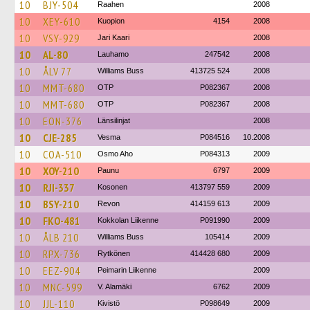
10
BJY-504
Raahen
2008
10
XEY-610
Kuopion
4154
2008
10
VSY-929
Jari Kaari
2008
10
AL-80
Lauhamo
247542
2008
10
ÅLV 77
Williams Buss
413725 524
2008
10
MMT-680
OTP
P082367
2008
10
MMT-680
OTP
P082367
2008
10
EON-376
Länsilinjat
2008
10
CJE-285
Vesma
P084516
10.2008
10
COA-510
Osmo Aho
P084313
2009
10
XOY-210
Paunu
6797
2009
10
RJI-337
Kosonen
413797 559
2009
10
BSY-210
Revon
414159 613
2009
10
FKO-481
Kokkolan Liikenne
P091990
2009
10
ÅLB 210
Williams Buss
105414
2009
10
RPX-736
Rytkönen
414428 680
2009
10
EEZ-904
Peimarin Liikenne
2009
10
MNC-599
V. Alamäki
6762
2009
10
JJL-110
Kivistö
P098649
2009