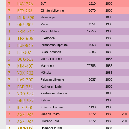
3
HXV-726
SLT
2110
1986
7
BFR-256
Elimäen Liikenne
2070
1986
3
MHN-690
Savonlinja
1986
3
ONS-903
Mörö
11951
1986
3
XKM-817
Matka Mäkelä
12755
1986
3
TFX-606
E. Ahonen
1986
3
HUR-833
Pirkanmaa, прочие
11953
1986
3
LJL-302
Bussi-Ketonen
12286
1986
3
OOC-312
Vekka Liikenne
1986
7
KJM-407
Makkonen
79786
1986
7
VOX-702
Mäkela
1986
7
HVS-707
Pekolan Liikenne
2037
1986
7
EBE-331
Korhosen Linjat
1986
7
VOO-982
Kauhavan Liikenne
1986
7
ONP-987
Kyllonen
1986
7
RLX-230
Ketosen Liikenne
1198
1986
7
AGX-987
Vaasan Paika
1372
1986
2007
7
AGX-987
Liikenne Joki
1372
1986
2007
3
KKN-106
Helander ja Knit
1987