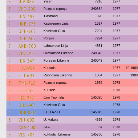
3
HJV-863
Ylisen
7216
1977
3
VHE-505
Разные города
240364
1977
7
UJN-397
Tidstrand
920
1977
7
HKB-275
Kasiniemen Linja
1527
1977
7
OEH-607
Koiviston Oulu
7294
1977
7
OEH-607
Pohjola
7294
1977
7
AKB-700
Lahnuksen Linja
4561
1977
7
VEV-910
Oravaisten Liikenne
240343
1977
7
HJX-247
Forssan Liikenne
240349
1977
7
LBV-939
Kuusela
1977
10.1980
7
TLJ-693
Ruohosen Liikenne
1004
1977
1988
3
TMJ-716
Разные города
1559
1978
3
LCL-658
Kuusela
1978
7
RLC-977
Eino Tuomala
145825
1978
3
OHA-903
Koiviston Oulu
1978
7
UKR-880
ETELA-SLL
145813
1978
3
VHJ-603
U. Hakola
4635
1978
3
AKV-108
STA
84
1978
3
VLS-703
Kokkolan Liikenne
145760
1978