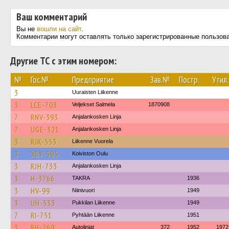
Ваш комментарий
Вы не
вошли на сайт
.
Комментарии могут оставлять только зарегистрированные пользов
Другие ТС с этим номером:
№
Гос.№
Предприятие
Зав.№
Постр.
Утил.
3
Uuraisten Liikenne
3
LCE-703
Veljekset Salmela
1870908
7
RNV-393
Anjalankosken Linja
7
UGE-321
Anjalankosken Linja
3
RJK-553
Liikenne Vuorela
3
XEY-595
Koiviston Oulu
3
RJH-733
Anjalankosken Linja
3
H-3766
TAKRA
1936
3
HV-99
Niinivuori
1949
3
UH-533
Pukkilan Liikenne
1949
7
RI-751
Pyhtään Liikenne
1951
3
RH-269
Autolinjat
372
1952
1972