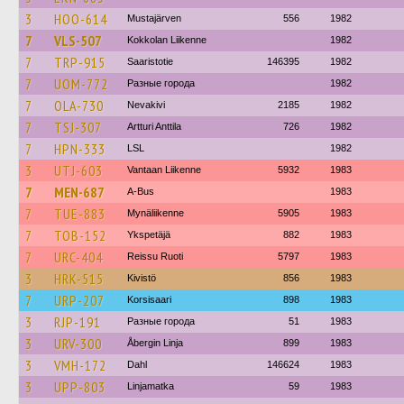
3
HOO-614
Mustajärven
556
1982
7
VLS-507
Kokkolan Liikenne
1982
7
TRP-915
Saaristotie
146395
1982
7
UOM-772
Разные города
1982
7
OLA-730
Nevakivi
2185
1982
7
TSJ-307
Artturi Anttila
726
1982
7
HPN-333
LSL
1982
3
UTJ-603
Vantaan Liikenne
5932
1983
7
MEN-687
A-Bus
1983
7
TUE-883
Mynäliikenne
5905
1983
7
TOB-152
Ykspetäjä
882
1983
7
URC-404
Reissu Ruoti
5797
1983
3
HRK-515
Kivistö
856
1983
7
URP-207
Korsisaari
898
1983
3
RJP-191
Разные города
51
1983
3
URV-300
Åbergin Linja
899
1983
3
VMH-172
Dahl
146624
1983
3
UPP-803
Linjamatka
59
1983