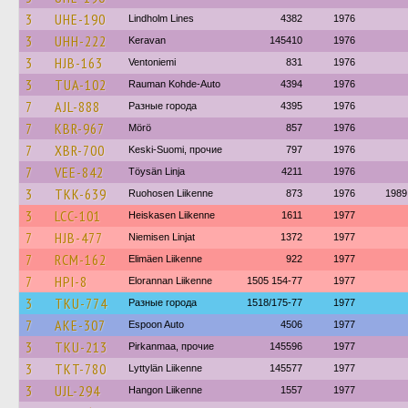
3
UHE-190
Lindholm Lines
4382
1976
3
UHH-222
Keravan
145410
1976
3
HJB-163
Ventoniemi
831
1976
3
TUA-102
Rauman Kohde-Auto
4394
1976
7
AJL-888
Разные города
4395
1976
7
KBR-967
Mörö
857
1976
7
XBR-700
Keski-Suomi, прочие
797
1976
7
VEE-842
Töysän Linja
4211
1976
3
TKK-639
Ruohosen Liikenne
873
1976
1989
3
LCC-101
Heiskasen Liikenne
1611
1977
7
HJB-477
Niemisen Linjat
1372
1977
7
RCM-162
Elimäen Liikenne
922
1977
7
HPI-8
Elorannan Liikenne
1505 154-77
1977
3
TKU-774
Разные города
1518/175-77
1977
7
AKE-307
Espoon Auto
4506
1977
3
TKU-213
Pirkanmaa, прочие
145596
1977
3
TKT-780
Lyttylän Liikenne
145577
1977
3
UJL-294
Hangon Liikenne
1557
1977