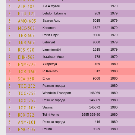
3
ALP-307
J & A Mylläri
1979
3
HTU-121
Lehdon Liikenne
269
1979
3
AMO-603
Saaren Auto
5015
1979
7
MCC-502
Kosonen
1627
1979
7
TNR-607
Porin Linjat
9300
1979
7
TNR-607
Lähilinjat
9300
1979
7
RES-920
Lamminmäki
1615
1979
7
EHN-567
Ikaalisten Auto
178
1979
3
HNM-222
Ykspetäjä
469
1980
3
TOB-160
P. Koivisto
312
1980
7
SCA-558
Enon
9368
1980
3
TOE-282
Разные города
1980
3
TOO-252
Wendelin Transport
146069
1980
3
TOO-252
Разные города
146069
1980
3
TOO-103
Vesma
145072
1980
3
REX-322
Toimi Vento
1685 325-80
1980
3
ANM-101
Разные города
416
1980
3
HMC-103
Paunu
9329
1980