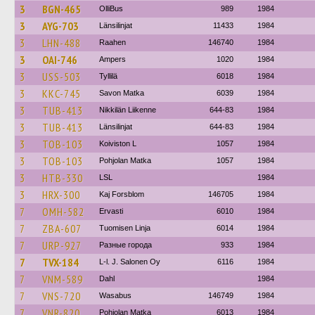
3
BGN-465
OlliBus
989
1984
3
AYG-703
Länsilinjat
11433
1984
3
LHN-488
Raahen
146740
1984
3
OAI-746
Ampers
1020
1984
3
USS-503
Tyllilä
6018
1984
3
KKC-745
Savon Matka
6039
1984
3
TUB-413
Nikkilän Liikenne
644-83
1984
3
TUB-413
Länsilinjat
644-83
1984
3
TOB-103
Koiviston L
1057
1984
3
TOB-103
Pohjolan Matka
1057
1984
3
HTB-330
LSL
1984
3
HRX-300
Kaj Forsblom
146705
1984
7
OMH-582
Ervasti
6010
1984
7
ZBA-607
Tuomisen Linja
6014
1984
7
URP-927
Разные города
933
1984
7
TVX-184
L-l. J. Salonen Oy
6116
1984
7
VNM-589
Dahl
1984
7
VNS-720
Wasabus
146749
1984
7
VNR-820
Pohjolan Matka
6013
1984