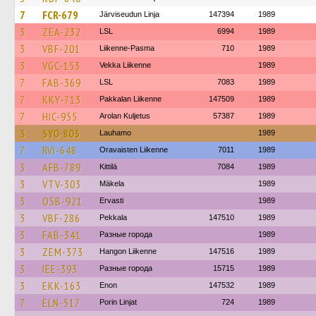
7
FCR-679
Järviseudun Linja
147394
1989
3
ZEA-232
LSL
6994
1989
3
VBF-201
Liikenne-Pasma
710
1989
3
VGC-153
Vekka Liikenne
1989
7
FAB-369
LSL
7083
1989
7
KKY-713
Pakkalan Liikenne
147509
1989
7
HIC-955
Arolan Kuljetus
57387
1989
3
SYO-803
Lauhamo
1989
7
RVI-648
Oravaisten Liikenne
7011
1989
3
AFB-789
Kittilä
7084
1989
3
VTV-303
Mäkela
1989
3
OSB-921
Ervasti
1989
3
VBF-286
Pekkala
147510
1989
3
FAB-341
Разные города
1989
3
ZEM-373
Hangon Liikenne
147516
1989
3
IEE-393
Разные города
15715
1989
3
EKK-163
Enon
147532
1989
7
ELN-517
Porin Linjat
724
1989