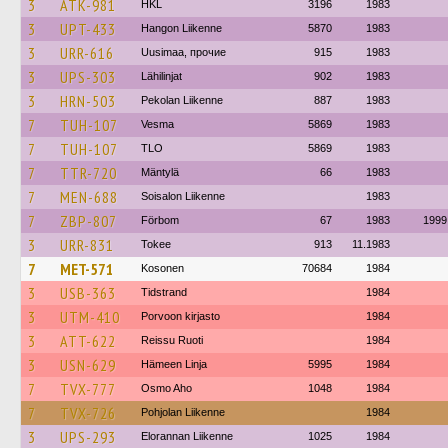
3
ATK-981
HKL
3196
1983
3
UPT-433
Hangon Liikenne
5870
1983
3
URR-616
Uusimaa, прочие
915
1983
3
UPS-303
Lähilinjat
902
1983
3
HRN-503
Pekolan Liikenne
887
1983
7
TUH-107
Vesma
5869
1983
7
TUH-107
TLO
5869
1983
7
TTR-720
Mäntylä
66
1983
7
MEN-688
Soisalon Liikenne
1983
7
ZBP-807
Förbom
67
1983
1999
3
URR-831
Tokee
913
11.1983
7
MET-571
Kosonen
70684
1984
3
USB-363
Tidstrand
1984
3
UTM-410
Porvoon kirjasto
1984
3
ATT-622
Reissu Ruoti
1984
3
USN-629
Hämeen Linja
5995
1984
7
TVX-777
Osmo Aho
1048
1984
7
TVX-726
Pohjolan Liikenne
1984
3
UPS-293
Elorannan Liikenne
1025
1984