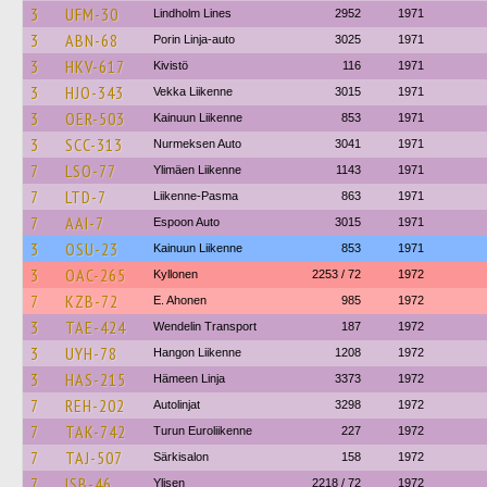
3
UFM-30
Lindholm Lines
2952
1971
3
ABN-68
Porin Linja-auto
3025
1971
3
HKV-617
Kivistö
116
1971
3
HJO-343
Vekka Liikenne
3015
1971
3
OER-503
Kainuun Liikenne
853
1971
3
SCC-313
Nurmeksen Auto
3041
1971
7
LSO-77
Ylimäen Liikenne
1143
1971
7
LTD-7
Liikenne-Pasma
863
1971
7
AAI-7
Espoon Auto
3015
1971
3
OSU-23
Kainuun Liikenne
853
1971
3
OAC-265
Kyllonen
2253 / 72
1972
7
KZB-72
E. Ahonen
985
1972
3
TAE-424
Wendelin Transport
187
1972
3
UYH-78
Hangon Liikenne
1208
1972
3
HAS-215
Hämeen Linja
3373
1972
7
REH-202
Autolinjat
3298
1972
7
TAK-742
Turun Euroliikenne
227
1972
7
TAJ-507
Särkisalon
158
1972
7
ISB-46
Ylisen
2218 / 72
1972