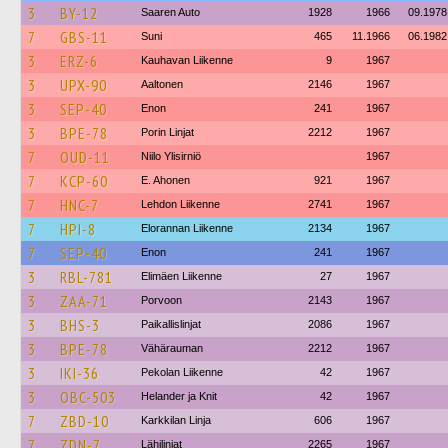
3
BY-12
Saaren Auto
1928
1966
09.1978
7
GBS-11
Suni
465
11.1966
06.1982
3
ERZ-6
Kauhavan Liikenne
9
1967
3
UPX-90
Aaltonen
2146
1967
3
SEP-40
Enon
241
1967
3
BPE-78
Porin Linjat
2212
1967
7
OUD-11
Niilo Ylisirniö
1967
7
KCP-60
E. Ahonen
921
1967
7
HNC-7
Lehdon Liikenne
2741
1967
7
HPI-8
Elorannan Liikenne
2134
1967
7
SEP-40
Enon
241
1967
3
RBL-781
Elimäen Liikenne
27
1967
3
ZAA-71
Porvoon
2143
1967
3
BHS-3
Paikallislinjat
2086
1967
3
BPE-78
Vähärauman
2212
1967
3
IKI-36
Pekolan Liikenne
42
1967
3
OBC-503
Helander ja Knit
42
1967
7
ZBD-10
Karkkilan Linja
606
1967
7
ZDN-7
Lähilinjat
2265
1967