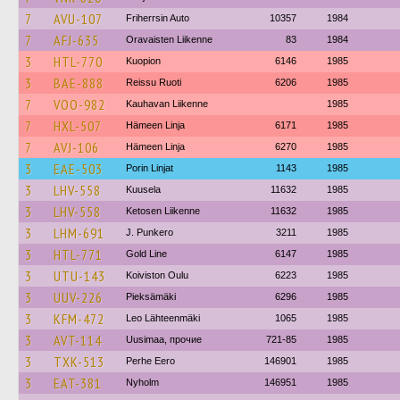
7
AVU-107
Friherrsin Auto
10357
1984
7
AFJ-635
Oravaisten Liikenne
83
1984
3
HTL-770
Kuopion
6146
1985
3
BAE-888
Reissu Ruoti
6206
1985
7
VOO-982
Kauhavan Liikenne
1985
7
HXL-507
Hämeen Linja
6171
1985
7
AVJ-106
Hämeen Linja
6270
1985
3
EAE-503
Porin Linjat
1143
1985
3
LHV-558
Kuusela
11632
1985
3
LHV-558
Ketosen Liikenne
11632
1985
3
LHM-691
J. Punkero
3211
1985
3
HTL-771
Gold Line
6147
1985
3
UTU-143
Koiviston Oulu
6223
1985
3
UUV-226
Pieksämäki
6296
1985
3
KFM-472
Leo Lähteenmäki
1065
1985
3
AVT-114
Uusimaa, прочие
721-85
1985
3
TXK-513
Perhe Eero
146901
1985
3
EAT-381
Nyholm
146951
1985