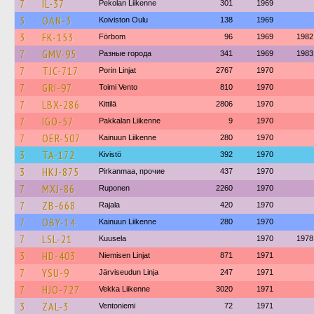
7
IL-37
Pekolan Liikenne
301
1969
3
OAN-3
Koiviston Oulu
138
1969
3
FK-153
Förbom
96
1969
1982
7
GMV-95
Разные города
341
1969
1983
7
TJC-717
Porin Linjat
2767
1970
7
GRI-97
Toimi Vento
810
1970
7
LBX-286
Kittilä
2806
1970
7
IGO-57
Pakkalan Liikenne
9
1970
7
OER-507
Kainuun Liikenne
280
1970
3
TA-172
Kivistö
392
1970
3
HKJ-875
Pirkanmaa, прочие
437
1970
7
MXJ-86
Ruponen
2260
1970
7
ZB-668
Rajala
420
1970
7
OBY-14
Kainuun Liikenne
280
1970
7
LSL-21
Kuusela
1970
1978
3
HD-403
Niemisen Linjat
871
1971
7
YSU-9
Järviseudun Linja
247
1971
7
HJO-727
Vekka Liikenne
3020
1971
3
ZAL-3
Ventoniemi
72
1971