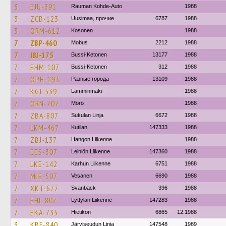
3
EJU-391
Rauman Kohde-Auto
1988
3
ZCB-123
Uusimaa, прочие
6787
1988
3
ORM-612
Kosonen
1988
7
ZBP-460
Mobus
2212
1988
7
IBJ-175
Bussi-Ketonen
13177
1988
7
EHM-107
Bussi-Ketonen
312
1988
7
OPH-193
Разные города
13109
1988
7
KGJ-539
Lamminmäki
1988
7
ORN-707
Mörö
1988
7
ZBA-807
Sukulan Linja
6672
1988
7
LKM-467
Kutilan
147333
1988
7
ZBJ-137
Hangon Liikenne
1988
7
EES-307
Leiniön Liikenne
147360
1988
7
LKE-142
Karhun Liikenne
6751
1988
7
MJE-507
Vesanen
6690
1988
7
XKT-677
Svanbäck
396
1988
7
EHL-807
Lyttylän Liikenne
147283
1988
7
EKA-735
Hietikon
6865
12.1988
3
KBF-840
Järviseudun Linja
147548
1989