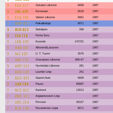
3
EEU-117
Soisalon Liikenne
6658
1987
3
UXL-603
Korsisaari
6518
1987
3
ECA-703
Vainion Liikenne
6661
1987
7
BHP-877
Paikallislinjat
6671
1987
3
BCH-823
Seinäjoen
268
1987
3
ECA-728
Perhe Eero
1987
3
LKB-193
Kuusela
147231
1987
3
HXR-387
Alhonen&Lastunen
1987
3
IAC-103
U. T. Tuomi
3576
1987
3
VRK-755
Oravaisten Liikenne
895-87
1987
3
HXP-115
Hyvinkään Liikenne
281
1987
3
BCN-128
Laurilan Linja
261
1987
3
BEU-433
Saaren Auto
6609
1987
7
UXX-784
Paunu
89087
1987
7
NCZ-922
Karinord
13012
1987
7
RME-512
Anjalankosken Linja
1987
7
URS-214
Porvoon
30157
1987
7
BCE-728
Rovaniemen Linjat
6571
1987