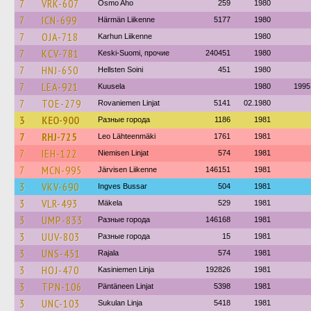
7
VRK-607
Osmo Aho
259
1980
7
ICN-699
Härmän Liikenne
5177
1980
7
OJA-718
Karhun Liikenne
1980
7
KCV-781
Keski-Suomi, прочие
240451
1980
7
HNJ-650
Hellsten Soini
451
1980
7
LEA-921
Kuusela
1980
1995
7
TOE-279
Rovaniemen Linjat
5141
02.1980
3
KEO-900
Разные города
1186
1981
7
RHJ-725
Leo Lähteenmäki
1761
1981
7
IEH-122
Niemisen Linjat
574
1981
7
MCN-995
Järvisen Liikenne
146151
1981
3
VKV-690
Ingves Bussar
504
1981
3
VLR-493
Mäkela
529
1981
3
UMP-833
Разные города
146168
1981
3
UUV-803
Разные города
15
1981
3
UNS-451
Rajala
574
1981
3
HOJ-470
Kasiniemen Linja
192826
1981
3
TPN-106
Päntäneen Linjat
5398
1981
3
UNC-103
Sukulan Linja
5418
1981