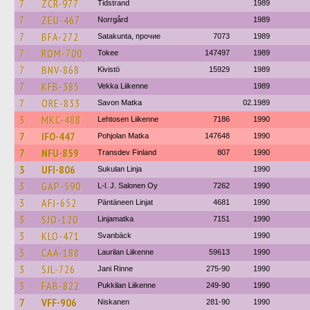
7
ZCR-977
Tidstrand
1989
7
ZEU-467
Norrgård
1989
7
BFA-272
Satakunta, прочие
7073
1989
7
ROM-700
Tokee
147497
1989
7
BNV-868
Kivistö
15929
1989
7
KFB-385
Vekka Liikenne
1989
7
ORE-833
Savon Matka
02.1989
3
MKC-488
Lehtosen Liikenne
7186
1990
7
IFO-447
Pohjolan Matka
147648
1990
7
NFU-859
Transdev Finland
807
1990
3
UFI-806
Sukulan Linja
1990
3
GAP-590
L-l. J. Salonen Oy
7262
1990
3
AFJ-652
Päntäneen Linjat
4681
1990
3
SJO-120
Linjamatka
7151
1990
3
KLO-471
Svanbäck
1990
3
CAA-188
Laurilan Liikenne
59613
1990
3
SJL-726
Jani Rinne
275-90
1990
3
FAB-822
Pukkilan Liikenne
249-90
1990
7
VFF-906
Niskanen
281-90
1990