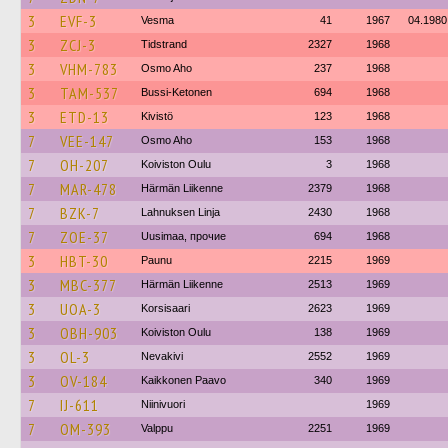
3
EVF-3
Vesma
41
1967
04.1980
3
ZCJ-3
Tidstrand
2327
1968
3
VHM-783
Osmo Aho
237
1968
3
TAM-537
Bussi-Ketonen
694
1968
3
ETD-13
Kivistö
123
1968
7
VEE-147
Osmo Aho
153
1968
7
OH-207
Koiviston Oulu
3
1968
7
MAR-478
Härmän Liikenne
2379
1968
7
BZK-7
Lahnuksen Linja
2430
1968
7
ZOE-37
Uusimaa, прочие
694
1968
3
HBT-30
Paunu
2215
1969
3
MBC-377
Härmän Liikenne
2513
1969
3
UOA-3
Korsisaari
2623
1969
3
OBH-903
Koiviston Oulu
138
1969
3
OL-3
Nevakivi
2552
1969
3
OV-184
Kaikkonen Paavo
340
1969
7
IJ-611
Niinivuori
1969
7
OM-393
Valppu
2251
1969