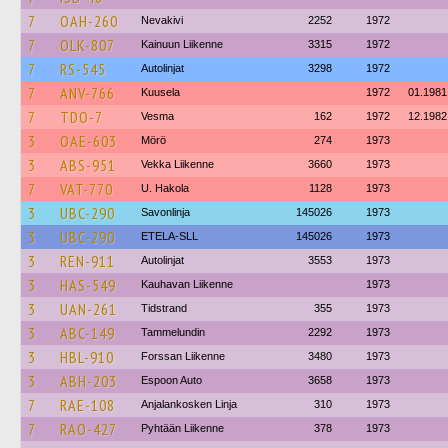
7
OAH-260
Nevakivi
2252
1972
7
OLK-807
Kainuun Liikenne
3315
1972
7
RS-545
Autolinjat
3298
1972
7
ANV-766
Kuusela
1972
01.1981
7
TDO-7
Vesma
162
1972
12.1982
3
OAE-603
Mörö
274
1973
3
ABS-951
Vekka Liikenne
3660
1973
7
VAT-770
U. Hakola
1128
1973
3
UBC-290
Savonlinja
145026
1973
3
UBC-290
ETELA-SLL
145026
1973
3
REN-911
Autolinjat
3553
1973
3
HAS-549
Kauhavan Liikenne
1973
3
UAN-261
Tidstrand
355
1973
3
ABC-149
Tammelundin
2292
1973
3
HBL-910
Forssan Liikenne
3480
1973
3
ABH-203
Espoon Auto
3658
1973
7
RAE-108
Anjalankosken Linja
310
1973
7
RAO-427
Pyhtään Liikenne
378
1973