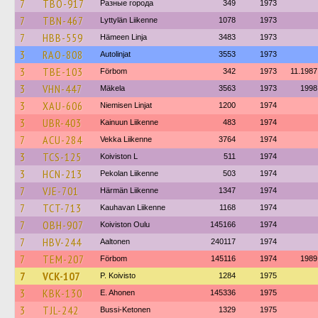
7
TBO-917
Разные города
349
1973
7
TBN-467
Lyttylän Liikenne
1078
1973
7
HBB-559
Hämeen Linja
3483
1973
3
RAO-808
Autolinjat
3553
1973
3
TBE-103
Förbom
342
1973
11.1987
3
VHN-447
Mäkela
3563
1973
1998
3
XAU-606
Niemisen Linjat
1200
1974
3
UBR-403
Kainuun Liikenne
483
1974
7
ACU-284
Vekka Liikenne
3764
1974
3
TCS-125
Koiviston L
511
1974
3
HCN-213
Pekolan Liikenne
503
1974
7
VJE-701
Härmän Liikenne
1347
1974
7
TCT-713
Kauhavan Liikenne
1168
1974
7
OBH-907
Koiviston Oulu
145166
1974
7
HBV-244
Aaltonen
240117
1974
7
TEM-207
Förbom
145116
1974
1989
7
VCK-107
P. Koivisto
1284
1975
3
KBK-130
E. Ahonen
145336
1975
3
TJL-242
Bussi-Ketonen
1329
1975