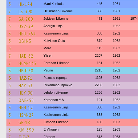
3
HL-174
Matti Koskela
445
1961
7
LS-390
Heiskasen Liikenne
850
1961
7
GA-200
Jokisen Liikenne
471
1961
1974
3
USZ-39
Åbergin Linja
1962
3
HEU-752
Kasiniemen Linja
338
1962
3
OBH-3
Koiviston Oulu
379
1962
3
Mörö
115
1962
7
HAE-62
Ylisen
2207
1962
7
HCM-133
Forssan Liikenne
151
1962
3
HBT-30
Paunu
2215
1962
3
HAZ-71
Разные города
1125
1962
3
HAY-33
Pirkanmaa, прочие
2206
1962
3
HEY-90
Lehdon Liikenne
1256
1962
7
OAB-55
Korhonen Y A
121
1962
3
HFH-12
Kasiniemen Linja
338
1962
3
HSM-27
Kasiniemen Linja
338
1962
7
GF-18
Elimäen Liikenne
180
1963
3
KM-699
E. Ahonen
123
1963
7
TIE-7
Förbom
313
1963