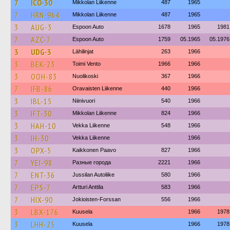
7
ICO-30
Mikkolan Liikenne
487
1965
7
HRN-964
Mikkolan Liikenne
487
1965
3
AUG-3
Espoon Auto
1678
1965
1981
7
AZC-7
Espoon Auto
1759
05.1965
05.1976
3
UDG-3
Lähilinjat
263
1966
3
BEK-23
Toimi Vento
1966
1966
3
OOH-83
Nuolikoski
367
1966
7
IFB-86
Oravaisten Liikenne
440
1966
3
IBL-15
Niinivuori
540
1966
3
IFT-30
Mikkolan Liikenne
824
1966
3
HAH-10
Vekka Liikenne
548
1966
3
IH-30
Vekka Liikenne
1966
3
OPX-5
Kaikkonen Paavo
827
1966
7
YEI-98
Разные города
2221
1966
7
ENT-36
Jussilan Autoliike
580
1966
7
EPS-7
Artturi Anttila
583
1966
7
HIX-90
Jokioisten-Forssan
556
1966
3
LBX-176
Kuusela
1966
1978
3
LHH-25
Kuusela
1966
1978