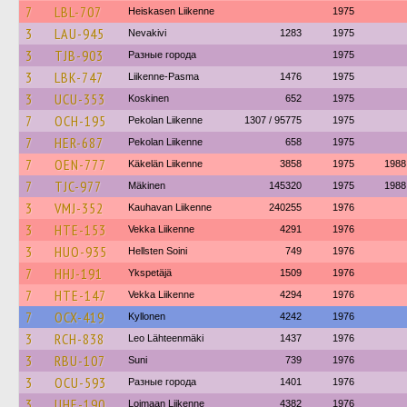
7
LBL-707
Heiskasen Liikenne
1975
3
LAU-945
Nevakivi
1283
1975
3
TJB-903
Разные города
1975
3
LBK-747
Liikenne-Pasma
1476
1975
3
UCU-353
Koskinen
652
1975
7
OCH-195
Pekolan Liikenne
1307 / 95775
1975
7
HER-687
Pekolan Liikenne
658
1975
7
OEN-777
Käkelän Liikenne
3858
1975
1988
7
TJC-977
Mäkinen
145320
1975
1988
3
VMJ-352
Kauhavan Liikenne
240255
1976
3
HTE-153
Vekka Liikenne
4291
1976
3
HUO-935
Hellsten Soini
749
1976
7
HHJ-191
Ykspetäjä
1509
1976
7
HTE-147
Vekka Liikenne
4294
1976
7
OCX-419
Kyllonen
4242
1976
3
RCH-838
Leo Lähteenmäki
1437
1976
3
RBU-107
Suni
739
1976
3
OCU-593
Разные города
1401
1976
3
UHE-190
Loimaan Liikenne
4382
1976