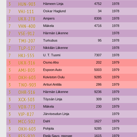
3
HUN-903
Hämeen Linja
4752
1978
7
VHJ-111
Oskar Haglund
34
1978
7
UKX-278
Ampers
8306
1978
7
VHN-400
Mäkela
4716
1978
7
VSE-912
Härmän Liikenne
1978
7
TMJ-207
Turkubus
95
1978
7
TLP-127
Nikkilän Liikenne
1978
7
HKJ-555
U. T. Tuomi
7307
1978
3
UKX-316
Osmo Aho
202
1979
3
AMJ-803
Espoon Auto
5003
1979
3
OKH-603
Koiviston Oulu
9285
1979
3
TNO-903
Artturi Anttila
286
1979
3
OHR-516
Härmän Liikenne
9236
1979
3
XCX-503
Töysän Linja
309
1979
3
VOX-773
Mäkela
230
1979
3
VJP-827
Järviseudun Linja
1979
3
MCC-502
Dahl
1627
1979
3
OKH-603
Pohjola
9285
1979
3
RES-920
Etelä-Savo, прочие
1615
1979