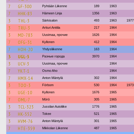
7
GF-300
Pyhtään Liikenne
189
1963
7
HHK-83
Hämeen Linja
1356
1963
3
THL-3
Särkisalon
493
1963
1977
3
TRU-3
Artturi Anttila
217
1964
3
MD-783
Uusimaa, прочие
1626
1964
7
OFG-31
Kyllonen
412
1964
7
HOH-20
Yhdysliikenne
163
1964
3
UGL-3
Разные города
3970
1964
3
UCV-3
Uusimaa, прочие
1964
7
YKT-1
Osmo Aho
1964
7
HMX-14
Anton Mäntylä
302
1964
3
TOO-3
Förbom
530
1964
1973
3
UGE-10
Kyllonen
1676
1965
7
OML-7
Mörö
305
1965
3
TCL-323
Jussilan Autoliike
1776
1965
3
HK-552
Tokee
521
1965
3
HVM-76
Anton Mäntylä
301
1965
7
HTE-359
Mikkolan Liikenne
487
1965