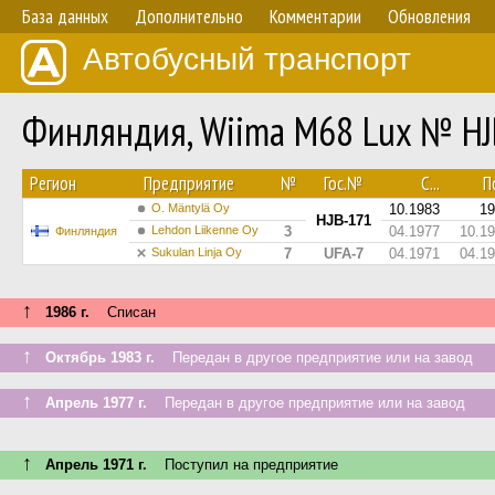
База данных
Дополнительно
Комментарии
Обновления
Автобусный транспорт
Финляндия, Wiima M68 Lux № HJ
Регион
Предприятие
№
Гос.№
С...
По
O. Mäntylä Oy
10.1983
19
HJB-171
Lehdon Liikenne Oy
3
04.1977
10.1
Финляндия
Sukulan Linja Oy
7
UFA-7
04.1971
04.1
↑
1986 г.
Списан
↑
Октябрь 1983 г.
Передан в другое предприятие или на завод
↑
Апрель 1977 г.
Передан в другое предприятие или на завод
↑
Апрель 1971 г.
Поступил на предприятие