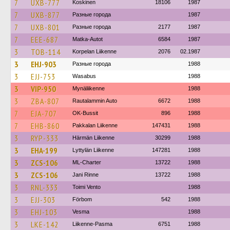
7
UXB-777
Koskinen
18106
1987
7
UXB-877
Разные города
1987
7
UXB-801
Разные города
2177
1987
7
EEE-687
Matka-Autot
6584
1987
3
TOB-114
Korpelan Liikenne
2076
02.1987
3
EHJ-903
Разные города
1988
3
EJJ-753
Wasabus
1988
3
VIP-950
Mynäliikenne
1988
3
ZBA-807
Rautalammin Auto
6672
1988
7
EJA-707
OK-Bussit
896
1988
7
EHB-860
Pakkalan Liikenne
147431
1988
3
RYP-333
Härmän Liikenne
30299
1988
3
EHA-199
Lyttylän Liikenne
147281
1988
3
ZCS-106
ML-Charter
13722
1988
3
ZCS-106
Jani Rinne
13722
1988
3
RNL-333
Toimi Vento
1988
3
EJJ-303
Förbom
542
1988
3
EHJ-103
Vesma
1988
3
LKE-142
Liikenne-Pasma
6751
1988