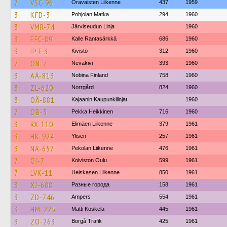
7
VSC-96
Oravaisten Liikenne
437
1959
3
KFD-3
Pohjolan Matka
294
1960
3
VMR-74
Järviseudun Linja
1960
3
EFC-89
Kalle Rantasärkkä
686
1960
3
IPT-3
Kivistö
312
1960
7
ON-7
Nevakivi
393
1960
3
AÄ-813
Nobina Finland
758
1960
3
ZL-620
Norrgård
824
1960
3
OÄ-881
Kajaanin Kaupunkilinjat
1960
7
OB-3
Pekka Heikkinen
716
1960
3
RX-110
Elimäen Liikenne
379
1961
3
HK-924
Ylisen
257
1961
3
NA-657
Pekolan Liikenne
476
1961
7
OI-7
Koiviston Oulu
599
1961
7
LVK-11
Heiskasen Liikenne
850
1961
3
XJ-608
Разные города
158
1961
3
ZD-746
Ampers
554
1961
3
HM-225
Matti Koskela
445
1961
3
ZO-263
Borgå Trafik
425
1961