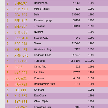
7
BFB-197
Henriksson
147668
1990
7
BFB-510
Mikko Rindell
7124
1990
7
SFA-695
Dahl
238-90
1990
7
EFE-617
Разные города
30191
1990
7
EFE-617
Transbus
30191
1990
7
BFB-718
Nyholm
1990
7
OSS-478
Saaren Auto
7240
1990
7
BFC-938
Tokee
220-90
1990
7
EFE-123
Westendin Linja
7120
1990
7
XMH-243
Lindholm Lines
147742
1990
3
BFC-491
Turkubus
795 / 104
01.1990
3
JGC-3
Osmo Aho
922
1991
3
KYF-991
Into Alén
147678
1991
3
JBA-621
Porvoon
345-91
1991
7
HXF-783
Rautalammin Auto
1014
1991
3
JAE-711
Kivimäki
1991
3
XLS-523
Esa Oksa
1991
3
TYP-651
Vihtori Ojala
1991
3
JBA-862
Koiviston Oulu
7405
1991