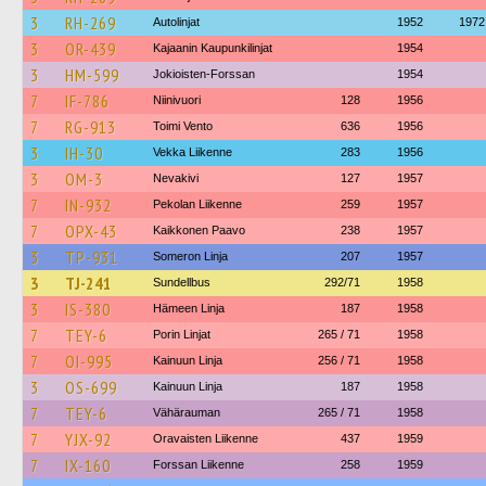
3
RH-269
Autolinjat
1952
1972
3
OR-439
Kajaanin Kaupunkilinjat
1954
3
HM-599
Jokioisten-Forssan
1954
7
IF-786
Niinivuori
128
1956
7
RG-913
Toimi Vento
636
1956
3
IH-30
Vekka Liikenne
283
1956
3
OM-3
Nevakivi
127
1957
7
IN-932
Pekolan Liikenne
259
1957
7
OPX-43
Kaikkonen Paavo
238
1957
3
TP-931
Someron Linja
207
1957
3
TJ-241
Sundellbus
292/71
1958
3
IS-380
Hämeen Linja
187
1958
7
TEY-6
Porin Linjat
265 / 71
1958
7
OI-995
Kainuun Linja
256 / 71
1958
3
OS-699
Kainuun Linja
187
1958
7
TEY-6
Vähärauman
265 / 71
1958
7
YJX-92
Oravaisten Liikenne
437
1959
7
IX-160
Forssan Liikenne
258
1959