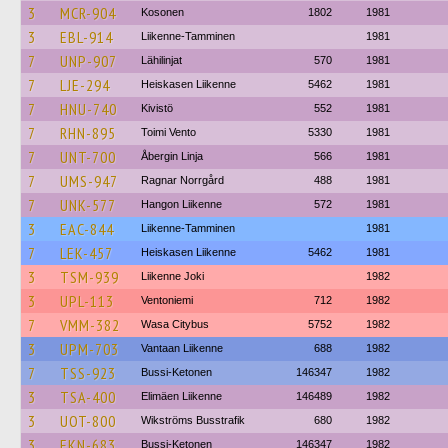
3
MCR-904
Kosonen
1802
1981
3
EBL-914
Liikenne-Tamminen
1981
7
UNP-907
Lähilinjat
570
1981
7
LJE-294
Heiskasen Liikenne
5462
1981
7
HNU-740
Kivistö
552
1981
7
RHN-895
Toimi Vento
5330
1981
7
UNT-700
Åbergin Linja
566
1981
7
UMS-947
Ragnar Norrgård
488
1981
7
UNK-577
Hangon Liikenne
572
1981
3
EAC-844
Liikenne-Tamminen
1981
7
LEK-457
Heiskasen Liikenne
5462
1981
3
TSM-939
Liikenne Joki
1982
3
UPL-113
Ventoniemi
712
1982
7
VMM-382
Wasa Citybus
5752
1982
3
UPM-703
Vantaan Liikenne
688
1982
7
TSS-923
Bussi-Ketonen
146347
1982
3
TSA-400
Elimäen Liikenne
146489
1982
3
UOT-800
Wikströms Busstrafik
680
1982
3
EKN-683
Bussi-Ketonen
146347
1982