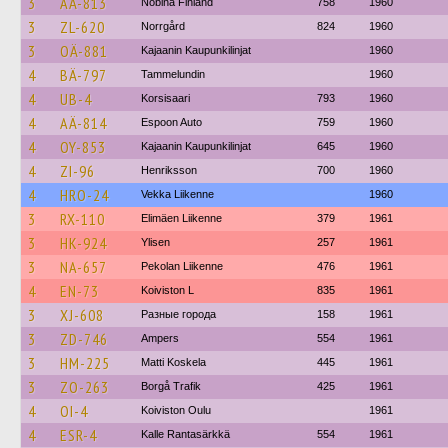
3
AÄ-813
Nobina Finland
758
1960
3
ZL-620
Norrgård
824
1960
3
OÄ-881
Kajaanin Kaupunkilinjat
1960
4
BÄ-797
Tammelundin
1960
4
UB-4
Korsisaari
793
1960
4
AÄ-814
Espoon Auto
759
1960
4
OY-853
Kajaanin Kaupunkilinjat
645
1960
4
ZI-96
Henriksson
700
1960
4
HRO-24
Vekka Liikenne
1960
3
RX-110
Elimäen Liikenne
379
1961
3
HK-924
Ylisen
257
1961
3
NA-657
Pekolan Liikenne
476
1961
4
EN-73
Koiviston L
835
1961
3
XJ-608
Разные города
158
1961
3
ZD-746
Ampers
554
1961
3
HM-225
Matti Koskela
445
1961
3
ZO-263
Borgå Trafik
425
1961
4
OI-4
Koiviston Oulu
1961
4
ESR-4
Kalle Rantasärkkä
554
1961