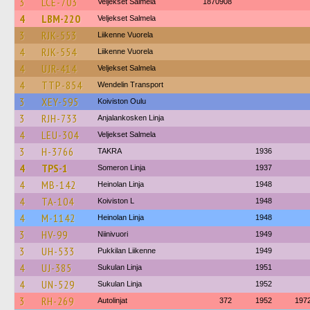
3
LCE-703
Veljekset Salmela
1870908
4
LBM-220
Veljekset Salmela
3
RJK-553
Liikenne Vuorela
4
RJK-554
Liikenne Vuorela
4
UJR-414
Veljekset Salmela
4
TTP-854
Wendelin Transport
3
XEY-595
Koiviston Oulu
3
RJH-733
Anjalankosken Linja
4
LEU-304
Veljekset Salmela
3
H-3766
TAKRA
1936
4
TPS-1
Someron Linja
1937
4
MB-142
Heinolan Linja
1948
4
TA-104
Koiviston L
1948
4
M-1142
Heinolan Linja
1948
3
HV-99
Niinivuori
1949
3
UH-533
Pukkilan Liikenne
1949
4
UJ-385
Sukulan Linja
1951
4
UN-529
Sukulan Linja
1952
3
RH-269
Autolinjat
372
1952
197