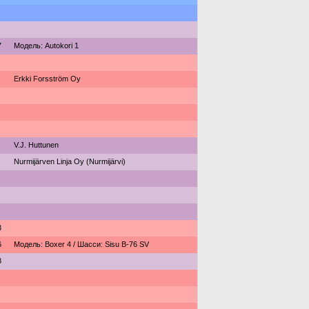
7
Модель: Autokori 1
Erkki Forsström Oy
V.J. Huttunen
Nurmijärven Linja Oy (Nurmijärvi)
3
6
Модель: Boxer 4 / Шасси: Sisu B-76 SV
8