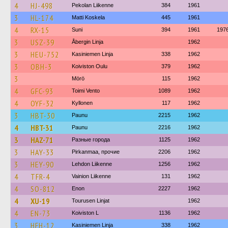
4
HJ-498
Pekolan Liikenne
384
1961
3
HL-174
Matti Koskela
445
1961
4
RX-15
Suni
394
1961
197
3
USZ-39
Åbergin Linja
1962
3
HEU-752
Kasiniemen Linja
338
1962
3
OBH-3
Koiviston Oulu
379
1962
3
Mörö
115
1962
4
GFC-93
Toimi Vento
1089
1962
4
OYF-32
Kyllonen
117
1962
3
HBT-30
Paunu
2215
1962
4
HBT-31
Paunu
2216
1962
3
HAZ-71
Разные города
1125
1962
3
HAY-33
Pirkanmaa, прочие
2206
1962
3
HEY-90
Lehdon Liikenne
1256
1962
4
TFR-4
Vainion Liikenne
131
1962
4
SO-812
Enon
2227
1962
4
XU-19
Tourusen Linjat
1962
4
EN-73
Koiviston L
1136
1962
3
HFH-12
Kasiniemen Linja
338
1962