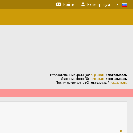
Войти
Регистрация
Второстепенные фото (0):
скрывать
/
показывать
Условные фото (0):
скрывать
/
показывать
Технические фото (0):
скрывать
/
показывать
¤