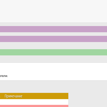
атели.
.
Примечание