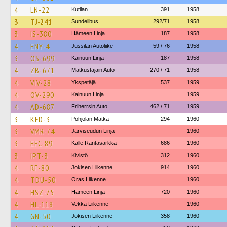
4
LN-22
Kutilan
391
1958
3
TJ-241
Sundellbus
292/71
1958
3
IS-380
Hämeen Linja
187
1958
4
ENY-4
Jussilan Autoliike
59 / 76
1958
3
OS-699
Kainuun Linja
187
1958
4
ZB-671
Matkustajain Auto
270 / 71
1958
4
VIV-28
Ykspetäjä
537
1959
4
OV-290
Kainuun Linja
1959
4
AD-687
Friherrsin Auto
462 / 71
1959
3
KFD-3
Pohjolan Matka
294
1960
3
VMR-74
Järviseudun Linja
1960
3
EFC-89
Kalle Rantasärkkä
686
1960
3
IPT-3
Kivistö
312
1960
4
RF-80
Jokisen Liikenne
914
1960
4
TDU-50
Oras Liikenne
1960
4
HSZ-75
Hämeen Linja
720
1960
4
HL-118
Vekka Liikenne
1960
4
GN-50
Jokisen Liikenne
358
1960