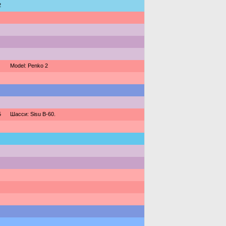
2
Model: Penko 2
5
Шасси: Sisu B-60.