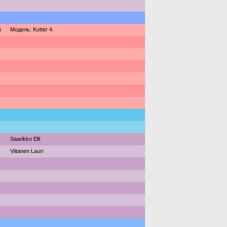
6
Модель: Kutter 4.
Saarikko Elli
Viitanen Lauri