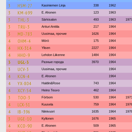
3
HSM-27
Kasiniemen Linja
338
1962
3
KM-699
E. Ahonen
123
1963
3
THL-3
Särkisalon
493
1963
197
3
TRU-3
Artturi Anttila
217
1964
3
MD-783
Uusimaa, прочие
1626
1964
4
OHM-4
Mörö
175
1964
4
HX-314
Ylisen
2227
1964
4
HHO-9
Lehdon Liikenne
1484
1964
3
UGL-3
Разные города
3970
1964
3
UCV-3
Uusimaa, прочие
1964
4
KCN-4
E. Ahonen
1964
4
YX-804
Haldin&Rose
743
1964
4
XCY-54
Heino Teuvo
462
1964
3
TOO-3
Förbom
530
1964
197
4
LCX-51
Kuusela
759
1964
197
4
IB-396
Niinivuori
1635
1964
197
3
UGE-10
Kyllonen
1676
1965
4
KCO-90
E. Ahonen
509
1965