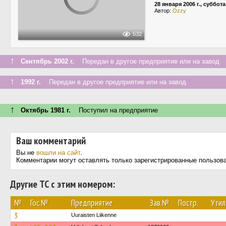
28 января 2006 г., суббота
Автор:
Ozzy
532
↑
Сентябрь 2002 г.
Передан в другое предприятие или на завод
↑
1992 г.
Передан в другое предприятие или на завод
↑
Октябрь 1981 г.
Поступил на предприятие
Ваш комментарий
Вы не
вошли на сайт
.
Комментарии могут оставлять только зарегистрированные пользов
Другие ТС с этим номером:
№
Гос.№
Предприятие
Зав.№
Постр.
Утил
3
Uuraisten Liikenne