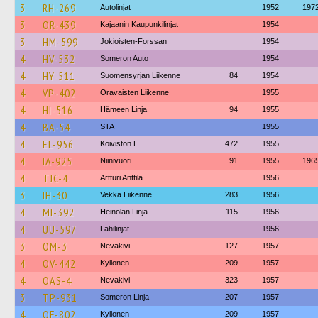
3
RH-269
Autolinjat
1952
197
3
OR-439
Kajaanin Kaupunkilinjat
1954
3
HM-599
Jokioisten-Forssan
1954
4
HV-532
Someron Auto
1954
4
HY-511
Suomensyrjan Liikenne
84
1954
4
VP-402
Oravaisten Liikenne
1955
4
HI-516
Hämeen Linja
94
1955
4
BA-54
STA
1955
4
EL-956
Koiviston L
472
1955
4
IA-925
Niinivuori
91
1955
196
4
TJC-4
Artturi Anttila
1956
3
IH-30
Vekka Liikenne
283
1956
4
MI-392
Heinolan Linja
115
1956
4
UU-597
Lähilinjat
1956
3
OM-3
Nevakivi
127
1957
4
OV-442
Kyllonen
209
1957
4
OAS-4
Nevakivi
323
1957
3
TP-931
Someron Linja
207
1957
4
OF-802
Kyllonen
209
1957