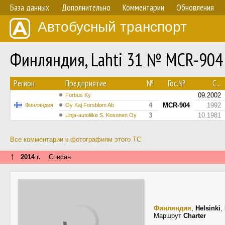
База данных
Дополнительно
Комментарии
Обновления
Автобусный транспорт
Финляндия, Lahti 31 № MCR-904
Регион
Предприятие
№
Гос.№
С...
09.2002
Forbus Ky
4
MCR-904
1992
Финляндия
Oy Kaj Forsblom Ab
3
10.1981
Linja-autoliike S. Kosonen Oy
Все комментарии к фотографиям этого ТС
↑
2014 г.
Списан
Финляндия
,
Helsinki
,
Маршрут
Charter