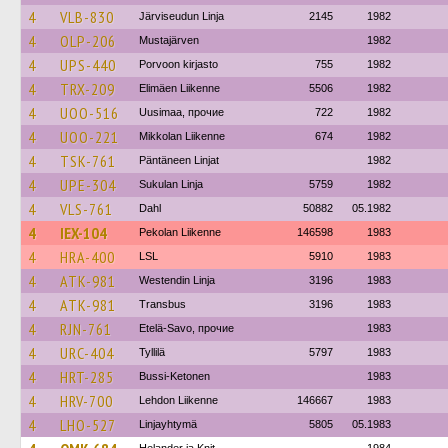
4
VLB-830
Järviseudun Linja
2145
1982
4
OLP-206
Mustajärven
1982
4
UPS-440
Porvoon kirjasto
755
1982
4
TRX-209
Elimäen Liikenne
5506
1982
4
UOO-516
Uusimaa, прочие
722
1982
4
UOO-221
Mikkolan Liikenne
674
1982
4
TSK-761
Päntäneen Linjat
1982
4
UPE-304
Sukulan Linja
5759
1982
4
VLS-761
Dahl
50882
05.1982
4
IEX-104
Pekolan Liikenne
146598
1983
4
HRA-400
LSL
5910
1983
4
ATK-981
Westendin Linja
3196
1983
4
ATK-981
Transbus
3196
1983
4
RJN-761
Etelä-Savo, прочие
1983
4
URC-404
Tyllilä
5797
1983
4
HRT-285
Bussi-Ketonen
1983
4
HRV-700
Lehdon Liikenne
146667
1983
4
LHO-527
Linjayhtymä
5805
05.1983