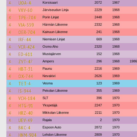
4
UOA-4
Korsisaari
2072
1967
4
VXV-60
Järviseudun Linja
2229
1968
4
TPE-704
Porin Linjat
2448
1968
4
VJA-559
Härmän Liikenne
2332
1968
4
OER-704
Kainuun Liikenne
241
1968
4
IRF-44
Niemisen Linjat
669
1968
4
VCR-424
Osmo Aho
2320
1968
4
ED-611
Mustajärven
152
1968
4
ZVT-47
Ampers
296
1968
1986
4
HBT-31
Paunu
2216
1969
4
OX-744
Nevakivi
2626
1969
4
TET-4
Vesma
123
1969
4
IS-944
Pekolan Liikenne
355
1969
4
VCH-184
SLT
396
1970
4
HTG-91
Ykspetäjä
2247
1970
4
HRZ-40
Mikkolan Liikenne
2211
1970
4
UEV-49
Rajala
2
1970
4
BKC-4
Espoon Auto
2872
1970
4
HNM-904
Lehdon Liikenne
2809
1970