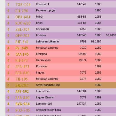
4
TOB-104
Koiviston L
147342
1988
4
EJJ-294
Разные города
1988
4
OPK-604
Mörö
953-88
1988
4
ROO-610
Enon
134-88
1988
4
ZBL-204
Korsisaari
6759
1988
4
OFV-204
Förbom
147346
1988
10.2018
4
BJE-841
Lehtosen Liikenne
6791
09.1988
4
RVI-649
Mikkolan Liikenne
7010
1989
4
CAA-145
Eteläpää
59695
1989
4
HIJ-643
Henriksson
19374
1989
4
AFA-473
Porvoon
1989
4
BFA-840
Ingves
7072
1989
4
TII-195
Mikkolan Liikenne
1274
1989
4
SJE-282
Savo-Karjalan Linja
1989
4
AFB-592
Lundström
147604
1989
4
BFA-840
Ingves Bussar
7072
1989
4
BVG-964
Lamminmäki
147434
1989
4
ROX-705
Anjalankosken Linja
1989