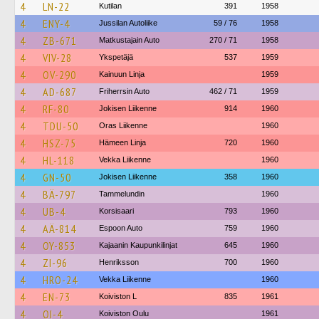
4
LN-22
Kutilan
391
1958
4
ENY-4
Jussilan Autoliike
59 / 76
1958
4
ZB-671
Matkustajain Auto
270 / 71
1958
4
VIV-28
Ykspetäjä
537
1959
4
OV-290
Kainuun Linja
1959
4
AD-687
Friherrsin Auto
462 / 71
1959
4
RF-80
Jokisen Liikenne
914
1960
4
TDU-50
Oras Liikenne
1960
4
HSZ-75
Hämeen Linja
720
1960
4
HL-118
Vekka Liikenne
1960
4
GN-50
Jokisen Liikenne
358
1960
4
BÄ-797
Tammelundin
1960
4
UB-4
Korsisaari
793
1960
4
AÄ-814
Espoon Auto
759
1960
4
OY-853
Kajaanin Kaupunkilinjat
645
1960
4
ZI-96
Henriksson
700
1960
4
HRO-24
Vekka Liikenne
1960
4
EN-73
Koiviston L
835
1961
4
OI-4
Koiviston Oulu
1961