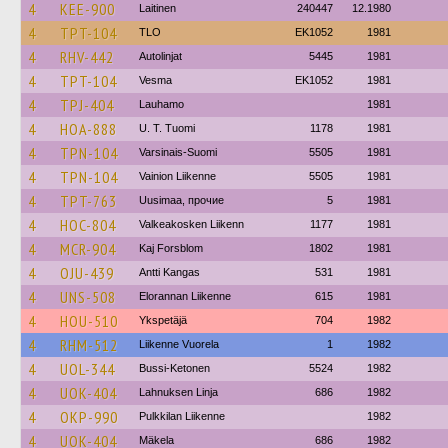
4
KEE-900
Laitinen
240447
12.1980
4
TPT-104
TLO
EK1052
1981
4
RHV-442
Autolinjat
5445
1981
4
TPT-104
Vesma
EK1052
1981
4
TPJ-404
Lauhamo
1981
4
HOA-888
U. T. Tuomi
1178
1981
4
TPN-104
Varsinais-Suomi
5505
1981
4
TPN-104
Vainion Liikenne
5505
1981
4
TPT-763
Uusimaa, прочие
5
1981
4
HOC-804
Valkeakosken Liikenn
1177
1981
4
MCR-904
Kaj Forsblom
1802
1981
4
OJU-439
Antti Kangas
531
1981
4
UNS-508
Elorannan Liikenne
615
1981
4
HOU-510
Ykspetäjä
704
1982
4
RHM-512
Liikenne Vuorela
1
1982
4
UOL-344
Bussi-Ketonen
5524
1982
4
UOK-404
Lahnuksen Linja
686
1982
4
OKP-990
Pulkkilan Liikenne
1982
4
UOK-404
Mäkela
686
1982