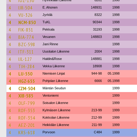
4
IOZ-130
Hyvinkään Liikenne
8261
1998
4
IJR-504
E. Ahonen
148931
1998
4
VIJ-326
Jyrkilä
8322
1998
4
NCM-850
TuKL
90344
1998
4
FIK-851
Pekkala
31193
1998
4
BIA-774
Vesanen
148803
1998
4
BZC-598
Jani Rinne
1998
4
ITF-311
Uusitalon Liikenne
2004
1998
4
IJL-127
Haldin&Rose
148881
1998
4
TIH-284
Vekka Liikenne
18908
1998
4
LIJ-550
Niemisen Linjat
944-98
05.1998
4
HGZ-655
Pohjolan Liikenne
6666
05.1998
4
CZM-504
Mäntän Seudun
1999
4
XIB-585
Ventoniemi
1999
4
OLF-799
Soisalon Liikenne
1999
4
ROF-353
Kylmäsen Liikenne
213-99
1999
4
ROF-354
Kokkolan Liikenne
212-99
1999
4
AEZ-201
Heikkilän Liikenne
211-99
1999
4
KRS-618
Porvoon
C484
1999