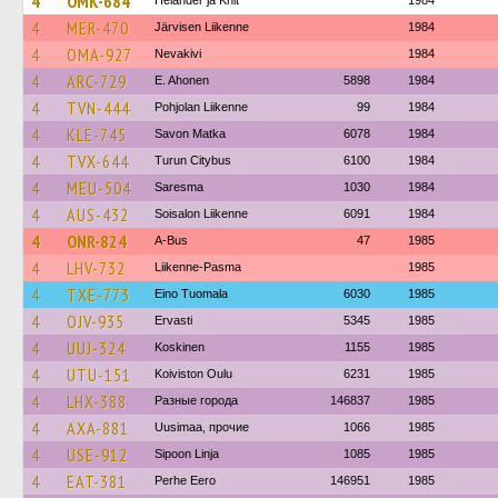
4
OMK-684
Helander ja Knit
1984
4
MER-470
Järvisen Liikenne
1984
4
OMA-927
Nevakivi
1984
4
ARC-729
E. Ahonen
5898
1984
4
TVN-444
Pohjolan Liikenne
99
1984
4
KLE-745
Savon Matka
6078
1984
4
TVX-644
Turun Citybus
6100
1984
4
MEU-504
Saresma
1030
1984
4
AUS-432
Soisalon Liikenne
6091
1984
4
ONR-824
A-Bus
47
1985
4
LHV-732
Liikenne-Pasma
1985
4
TXE-773
Eino Tuomala
6030
1985
4
OJV-935
Ervasti
5345
1985
4
UUJ-324
Koskinen
1155
1985
4
UTU-151
Koiviston Oulu
6231
1985
4
LHX-388
Разные города
146837
1985
4
AXA-881
Uusimaa, прочие
1066
1985
4
USE-912
Sipoon Linja
1085
1985
4
EAT-381
Perhe Eero
146951
1985