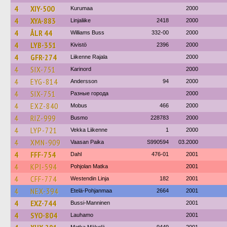
4
XIY-500
Kurumaa
2000
4
XYA-883
Linjaliike
2418
2000
4
ÅLR 44
Williams Buss
332-00
2000
4
LYB-351
Kivistö
2396
2000
4
GFR-274
Liikenne Rajala
2000
4
SIX-751
Karinord
2000
4
EYG-814
Andersson
94
2000
4
SIX-751
Разные города
2000
4
EXZ-840
Mobus
466
2000
4
RIZ-999
Busmo
228783
2000
4
LYP-721
Vekka Liikenne
1
2000
4
XMN-909
Vaasan Paika
S990594
03.2000
4
FFF-754
Dahl
476-01
2001
4
KPI-594
Pohjolan Matka
2001
4
CFF-774
Westendin Linja
182
2001
4
NEX-394
Etelä-Pohjanmaa
2664
2001
4
EXZ-744
Bussi-Manninen
2001
4
SYO-804
Lauhamo
2001