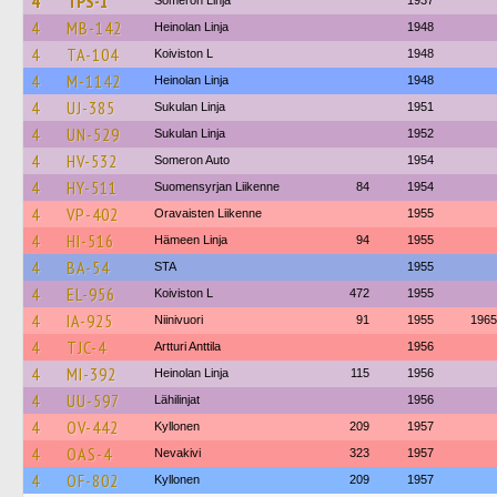
4
TPS-1
Someron Linja
1937
4
MB-142
Heinolan Linja
1948
4
TA-104
Koiviston L
1948
4
M-1142
Heinolan Linja
1948
4
UJ-385
Sukulan Linja
1951
4
UN-529
Sukulan Linja
1952
4
HV-532
Someron Auto
1954
4
HY-511
Suomensyrjan Liikenne
84
1954
4
VP-402
Oravaisten Liikenne
1955
4
HI-516
Hämeen Linja
94
1955
4
BA-54
STA
1955
4
EL-956
Koiviston L
472
1955
4
IA-925
Niinivuori
91
1955
1965
4
TJC-4
Artturi Anttila
1956
4
MI-392
Heinolan Linja
115
1956
4
UU-597
Lähilinjat
1956
4
OV-442
Kyllonen
209
1957
4
OAS-4
Nevakivi
323
1957
4
OF-802
Kyllonen
209
1957