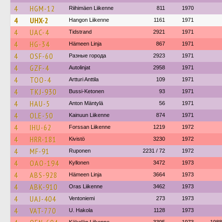
4
HGM-12
Riihimäen Liikenne
811
1970
4
UHX-2
Hangon Liikenne
1161
1971
4
UAC-4
Tidstrand
2921
1971
4
HG-34
Hämeen Linja
867
1971
4
OSF-60
Разные города
2923
1971
4
GZF-4
Autolinjat
2958
1971
4
TOO-4
Artturi Anttila
109
1971
4
TKJ-930
Bussi-Ketonen
93
1971
4
HAU-5
Anton Mäntylä
56
1971
4
OLE-50
Kainuun Liikenne
874
1971
4
IHU-62
Forssan Liikenne
1219
1972
4
HRR-181
Kivistö
3230
1972
4
MF-91
Ruponen
2231 / 72
1972
4
OAO-194
Kyllonen
3472
1973
4
ABS-928
Hämeen Linja
3664
1973
4
ABK-910
Oras Liikenne
3462
1973
4
UAJ-404
Ventoniemi
273
1973
4
VAT-770
U. Hakola
1128
1973