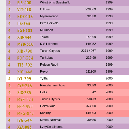
4
EIS-400
Wikströms Busstrafik
1999
4
VIT-418
OlliBus
228069
1999
4
KOZ-113
Mynäliikenne
92338
1999
4
IIS-333
Petri Pekkala
1999
4
BGT-181
Muurinen
1999
4
XIB-444
Tokee
145-99
1999
4
MYB-610
K-S Liikenne
149032
1999
4
XIB-790
Turun Citybus
2271 / 067
1999
4
ROF-354
Turkubus
212-99
1999
4
TIZ-702
Reissu Ruoti
1999
4
XIO-466
Revon
211909
1999
4
IYL-299
Tyllilä
2000
4
CYE-273
Rautalammin Auto
93029
2000
4
ZIX-285
HelB
42
2000
4
MYF-573
Turun Citybus
50473
2000
4
FEP-992
Helmikkala
374-00
2000
4
MRG-842
Kasilinja
149003
2000
4
IVG-344
Matka-Niinimäki
30656
2000
4
XYA-883
Lyttylän Liikenne
2000