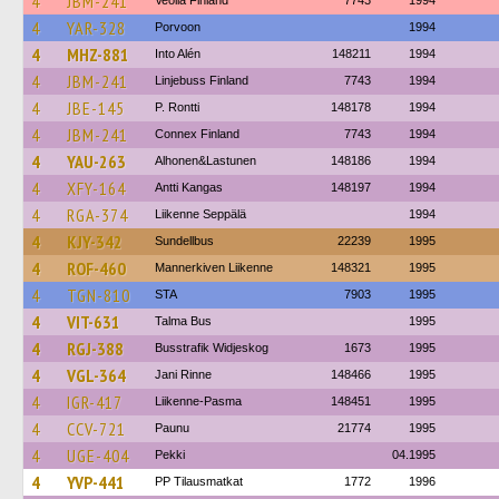
4
JBM-241
Veolia Finland
7743
1994
4
YAR-328
Porvoon
1994
4
MHZ-881
Into Alén
148211
1994
4
JBM-241
Linjebuss Finland
7743
1994
4
JBE-145
P. Rontti
148178
1994
4
JBM-241
Connex Finland
7743
1994
4
YAU-263
Alhonen&Lastunen
148186
1994
4
XFY-164
Antti Kangas
148197
1994
4
RGA-374
Liikenne Seppälä
1994
4
KJY-342
Sundellbus
22239
1995
4
ROF-460
Mannerkiven Liikenne
148321
1995
4
TGN-810
STA
7903
1995
4
VIT-631
Talma Bus
1995
4
RGJ-388
Busstrafik Widjeskog
1673
1995
4
VGL-364
Jani Rinne
148466
1995
4
IGR-417
Liikenne-Pasma
148451
1995
4
CCV-721
Paunu
21774
1995
4
UGE-404
Pekki
04.1995
4
YVP-441
PP Tilausmatkat
1772
1996