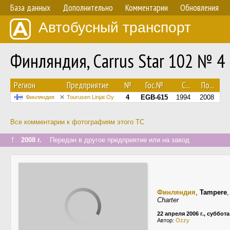
База данных
Дополнительно
Комментарии
Обновления
Автобусный транспорт
Финляндия, Carrus Star 102 № 4
Регион
Предприятие
№
Гос.№
С...
По...
4
EGB-615
1994
2008
Финляндия
Tourusen Linjat Oy
Все комментарии к фотографиям этого ТС
↑
2008 г.
Передан в другое предприятие или на завод
Финляндия
,
Tampere
Charter
22 апреля 2006 г., суббота
Автор:
Ozzy