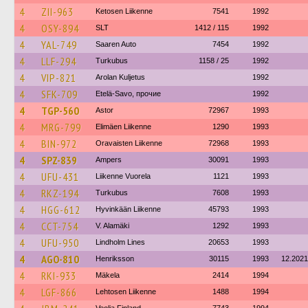
4
ZII-963
Ketosen Liikenne
7541
1992
4
OSY-894
SLT
1412 / 115
1992
4
YAL-749
Saaren Auto
7454
1992
4
LLF-294
Turkubus
1158 / 25
1992
4
VIP-821
Arolan Kuljetus
1992
4
SFK-709
Etelä-Savo, прочие
1992
4
TGP-560
Astor
72967
1993
4
MRG-799
Elimäen Liikenne
1290
1993
4
BIN-972
Oravaisten Liikenne
72968
1993
4
SPZ-839
Ampers
30091
1993
4
UFU-431
Liikenne Vuorela
1121
1993
4
RKZ-194
Turkubus
7608
1993
4
HGG-612
Hyvinkään Liikenne
45793
1993
4
CCT-754
V. Alamäki
1292
1993
4
UFU-950
Lindholm Lines
20653
1993
4
AGO-810
Henriksson
30115
1993
12.2021
4
RKI-933
Mäkela
2414
1994
4
LGF-866
Lehtosen Liikenne
1488
1994