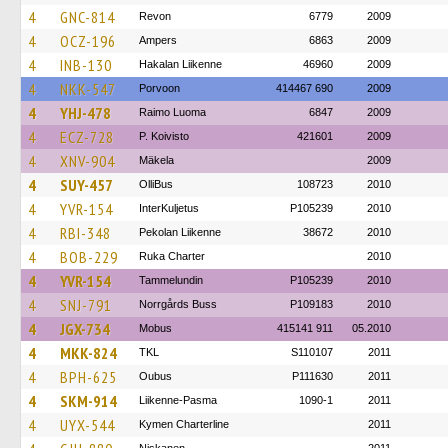
4
GNC-814
Revon
6779
2009
4
OCZ-196
Ampers
6863
2009
4
INB-130
Hakalan Liikenne
46960
2009
4
NKK-547
Porvoon
414467 690
2009
4
YHJ-478
Raimo Luoma
6847
2009
4
ECZ-728
P. Koivisto
421601
2009
4
XNV-904
Mäkela
2009
4
SUY-457
OlliBus
108723
2010
4
YVR-154
InterKuljetus
P105239
2010
4
RBI-348
Pekolan Liikenne
38672
2010
4
BOB-229
Ruka Charter
2010
4
YVR-154
Tammelundin
P105239
2010
4
SNJ-791
Norrgårds Buss
P109183
2010
4
JGX-734
Mobus
415141 911
05.2010
4
MKK-824
TKL
S110107
2011
4
BPH-625
Oubus
P111630
2011
4
SKM-914
Liikenne-Pasma
1090-1
2011
4
UYX-544
Kymen Charterline
2011