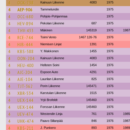
4
OCK-738
Kainuun Liikenne
4083
1975
4
AEP-906
Tammelundin
1975
4
OCC-680
Pohjois-Pohjanmaa
1975
4
HEV-894
Pekolan Liikenne
687
1975
4
THV-433
Mäkinen
145319
1975
1987
4
RCE-744
Toimi Vento
1467 126-76
1976
4
HJB-444
Niemisen Linjat
1391
1976
4
KBS-588
Y. Makkonen
1455
1976
4
OON-204
Kainuun Liikenne
4083
1976
4
HEU-400
Hellsten Soini
1454
1976
4
AJC-204
Espoon Auto
4291
1976
4
AJE-104
Laurilan Liikenne
825
1976
4
TJT-362
Porin Liikenne
145471
1976
4
XBR-534
Karstulan Liikenne
1515
1976
4
UEX-144
Yrjö Brofeldt
145460
1976
4
UEX-144
Forssan Liikenne
145460
1976
4
UEV-474
Westendin Linja
761
1976
1985
4
UHK-474
Paavo Sillanpää
846
1976
1987
4
KBS-211
J. Punkero
893
1976
1989