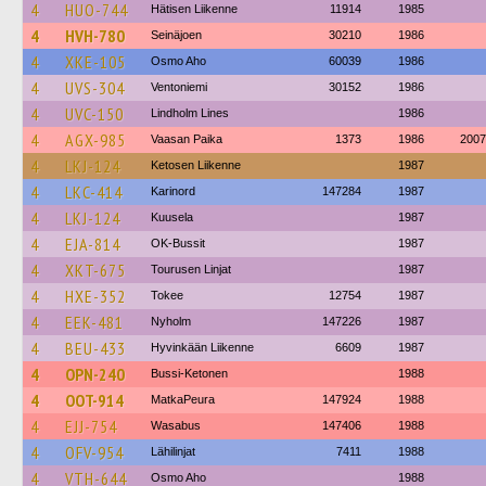
4
HUO-744
Hätisen Liikenne
11914
1985
4
HVH-780
Seinäjoen
30210
1986
4
XKE-105
Osmo Aho
60039
1986
4
UVS-304
Ventoniemi
30152
1986
4
UVC-150
Lindholm Lines
1986
4
AGX-985
Vaasan Paika
1373
1986
2007
4
LKJ-124
Ketosen Liikenne
1987
4
LKC-414
Karinord
147284
1987
4
LKJ-124
Kuusela
1987
4
EJA-814
OK-Bussit
1987
4
XKT-675
Tourusen Linjat
1987
4
HXE-352
Tokee
12754
1987
4
EEK-481
Nyholm
147226
1987
4
BEU-433
Hyvinkään Liikenne
6609
1987
4
OPN-240
Bussi-Ketonen
1988
4
OOT-914
MatkaPeura
147924
1988
4
EJJ-754
Wasabus
147406
1988
4
OFV-954
Lähilinjat
7411
1988
4
VTH-644
Osmo Aho
1988