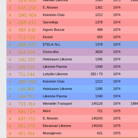
4
OEN-604
Käkelän Liikenne
3395
1973
1988
4
KAS-250
E. Ahonen
1361
1974
4
OMC-904
Koiviston Oulu
1212
1974
4
UBP-633
Savonlinja
1378
1974
4
VBP-840
Ingves Bussar
498
1974
4
TCS-126
Kivistö
555
1974
4
UBP-633
ETELA-SLL
1378
1974
4
VLA-554
Osmo Aho
3826
1974
4
LHU-302
Heiskasen Liikenne
1395
1974
4
LKK-116
Liikenne-Pasma
1340
1974
4
TCL-244
Lyttylän Liikenne
282 / 73
1974
4
OBH-804
Koiviston Oulu
1212
1974
4
LAV-980
Heiskasen Liikenne
1395
1974
4
LAN-311
Liikenne-Pasma
1340
1974
4
TEE-916
Wendelin Transport
145126
1974
1984
4
KBL-704
Mörö
721
1975
4
KBC-555
E. Ahonen
145243
1975
4
HEC-370
Elorannan Liikenne
145242
1975
4
HEC-956
Mustajärven
621
1975