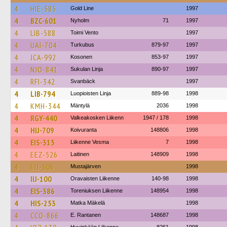
4
HIE-585
Gold Line
1997
4
BZC-601
Nyholm
71
1997
4
LIB-588
Toimi Vento
1997
4
UAI-704
Turkubus
879-97
1997
4
JCA-992
Kosonen
853-97
1997
4
NJO-841
Sukulan Linja
890-97
1997
4
RFI-342
Svanbäck
1997
4
LIB-794
Luopioisten Linja
889-98
1998
4
KMH-344
Mäntylä
2036
1998
4
RGY-440
Valkeakosken Liikenn
1947 / 178
1998
4
HIJ-709
Koivuranta
148806
1998
4
EIS-315
Liikenne Vesma
7
1998
4
EEZ-526
Laitinen
148909
1998
4
EIJ-506
Mustajärven
1998
4
IIJ-100
Oravaisten Liikenne
140-98
1998
4
EIS-386
Toreniuksen Liikenne
148954
1998
4
HIS-253
Matka Mäkelä
1998
4
CCO-866
E. Rantanen
148687
1998