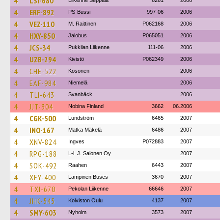
4
LSI-680
Liikenne Seppälä
6261
2006
4
ERF-892
PS-Bussi
997-06
2006
4
VEZ-110
M. Raittinen
P062168
2006
4
HXY-850
Jalobus
P065051
2006
4
JCS-34
Pukkilan Liikenne
111-06
2006
4
UZB-294
Kivistö
P062349
2006
4
CHE-522
Kosonen
2006
4
EAF-984
Niemelä
2006
4
TLI-643
Svanbäck
2006
4
JJT-304
Nobina Finland
3662
06.2006
4
CGK-500
Lundström
6465
2007
4
INO-167
Matka Mäkelä
6486
2007
4
XNV-824
Ingves
P072883
2007
4
RPG-188
L-l. J. Salonen Oy
2007
4
SOK-492
Raahen
6443
2007
4
XEY-400
Lampinen Buses
3670
2007
4
TXI-670
Pekolan Liikenne
66646
2007
4
JHK-545
Koiviston Oulu
4137
2007
4
SMY-603
Nyholm
3573
2007