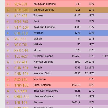
4
VEV-558
Kauhavan Liikenne
943
1977
4
TKM-302
Mikkolan Liikenne
915
1977
4
KCC-408
Tolonen
4426
1977
4
RCM-268
Suni
934
1977
4
VTM-104
Kokkolan Liikenne
4586
1977
4
OHL-710
Kyllonen
4775
1978
4
VHJ-111
Mäkela
34
1978
4
VOX-701
Mäkela
55
1978
4
HKX-144
Ylisen
979
1978
4
TLU-627
Nikkilän Liikenne
145756
1978
1997
4
UKV-411
Härmän Liikenne
4809
09.1978
4
OHB-304
Pohjola
8293
12.1978
4
OHB-304
Koiviston Oulu
8293
12.1978
4
ALX-841
Ventoniemi
1979
4
TNP-150
Bussi-Ketonen
145919
1979
4
VJK-360
Busstrafik Widjeskog
5623
1979
4
HMM-211
Liikenne Vuorela
122
1979
4
TNJ-104
Förbom
240312
1979