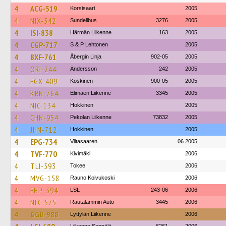
4
ACG-519
Korsisaari
2005
4
NIX-542
Sundellbus
3276
2005
4
ISI-838
Härmän Liikenne
163
2005
4
CGP-717
S & P Lehtonen
2005
4
BXF-761
Åbergin Linja
902-05
2005
4
ORI-244
Andersson
242
2005
4
FGX-409
Koskinen
900-05
2005
4
KRN-764
Elimäen Liikenne
3345
2005
4
NIC-134
Hokkinen
2005
4
CHN-954
Pekolan Liikenne
73832
2005
4
JHN-712
Hokkinen
2005
4
EPG-734
Viitasaaren
06.2005
4
TVF-770
Kivimäki
2006
4
TLI-593
Tokee
2006
4
MVG-158
Rauno Koivukoski
2006
4
FHP-394
LSL
243-06
2006
4
NLC-575
Rautalammin Auto
3445
2006
4
GGU-988
Lyttylän Liikenne
2006