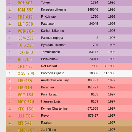
4
RGJ-602
Tokee
1724
1996
4
JGM-558
Korpelan Liikenne
148546
1996
4
FHZ-612
P. Koivisto
1760
1996
4
LLF-388
Paanasen
24045
1996
4
VGB-204
Karhun Liikenne
1996
4
KGV-252
Разные города
2
1996
4
RGK-256
Pyhtään Liikenne
1799
1996
4
FCC-600
Tammelundin
83147
1996
4
JEJ-204
Pihlavamäki
24041
1996
4
CHJ-152
Net-Matkat
7996
08.1996
4
OGV-599
Porvoon kirjasto
10356
11.1996
4
LIB-483
Anjalankosken Linja
896-97
1997
4
LIB-314
Kurumaa
870-97
1997
4
VGT-184
Porin Linjat
8105
1997
4
MGY-524
Hämeen Linja
8109
1997
4
YFG-130
Kymen Charterline
671565
1997
4
UAI-704
Revon
879-97
1997
4
RFI-342
Raahen
1997
4
RMG-407
Jani Rinne
1997