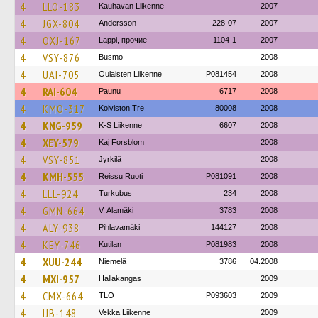
4
LLO-183
Kauhavan Liikenne
2007
4
JGX-804
Andersson
228-07
2007
4
OXJ-167
Lappi, прочие
1104-1
2007
4
VSY-876
Busmo
2008
4
UAI-705
Oulaisten Liikenne
P081454
2008
4
RAI-604
Paunu
6717
2008
4
KMO-317
Koiviston Tre
80008
2008
4
KNG-959
K-S Liikenne
6607
2008
4
XEY-579
Kaj Forsblom
2008
4
VSY-851
Jyrkilä
2008
4
KMH-555
Reissu Ruoti
P081091
2008
4
LLL-924
Turkubus
234
2008
4
GMN-664
V. Alamäki
3783
2008
4
ALY-938
Pihlavamäki
144127
2008
4
KEY-746
Kutilan
P081983
2008
4
XUU-244
Niemelä
3786
04.2008
4
MXI-957
Hallakangas
2009
4
CMX-664
TLO
P093603
2009
4
IJB-148
Vekka Liikenne
2009