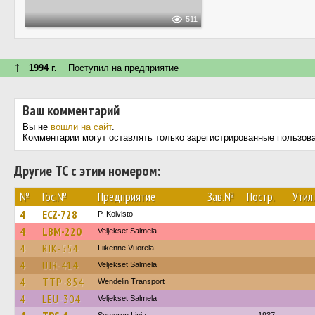
511
↑
1994 г.
Поступил на предприятие
Ваш комментарий
Вы не
вошли на сайт
.
Комментарии могут оставлять только зарегистрированные пользов
Другие ТС с этим номером:
№
Гос.№
Предприятие
Зав.№
Постр.
Утил.
4
ECZ-728
P. Koivisto
4
LBM-220
Veljekset Salmela
4
RJK-554
Liikenne Vuorela
4
UJR-414
Veljekset Salmela
4
TTP-854
Wendelin Transport
4
LEU-304
Veljekset Salmela