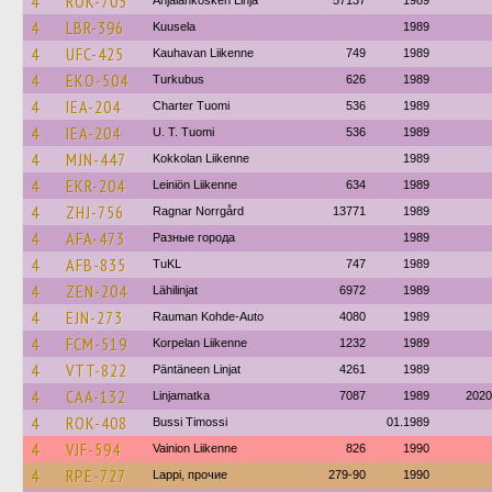
4
ROK-705
Anjalankosken Linja
57137
1989
4
LBR-396
Kuusela
1989
4
UFC-425
Kauhavan Liikenne
749
1989
4
EKO-504
Turkubus
626
1989
4
IEA-204
Charter Tuomi
536
1989
4
IEA-204
U. T. Tuomi
536
1989
4
MJN-447
Kokkolan Liikenne
1989
4
EKR-204
Leiniön Liikenne
634
1989
4
ZHJ-756
Ragnar Norrgård
13771
1989
4
AFA-473
Разные города
1989
4
AFB-835
TuKL
747
1989
4
ZEN-204
Lähilinjat
6972
1989
4
EJN-273
Rauman Kohde-Auto
4080
1989
4
FCM-519
Korpelan Liikenne
1232
1989
4
VTT-822
Päntäneen Linjat
4261
1989
4
CAA-132
Linjamatka
7087
1989
2020
4
ROK-408
Bussi Timossi
01.1989
4
VJF-594
Vainion Liikenne
826
1990
4
RPE-727
Lappi, прочие
279-90
1990