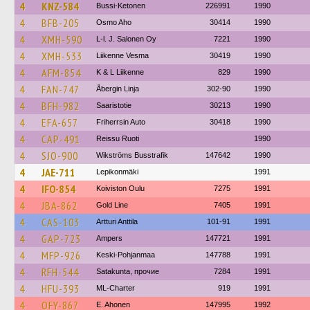
4
KNZ-584
Bussi-Ketonen
226991
1990
4
BFB-205
Osmo Aho
30414
1990
4
XMH-590
L-l. J. Salonen Oy
7221
1990
4
XMH-533
Liikenne Vesma
30419
1990
4
AFM-854
K & L Liikenne
829
1990
4
FAN-747
Åbergin Linja
302-90
1990
4
BFH-982
Saaristotie
30213
1990
4
EFA-657
Friherrsin Auto
30418
1990
4
CAP-491
Reissu Ruoti
1990
4
SJO-900
Wikströms Busstrafik
147642
1990
4
JAE-711
Lepikonmäki
1991
4
IFO-854
Koiviston Oulu
7275
1991
4
JBA-862
Gold Line
7405
1991
4
CAS-103
Artturi Anttila
101-91
1991
4
GAP-723
Ampers
147721
1991
4
MFP-926
Keski-Pohjanmaa
147788
1991
4
RFH-544
Satakunta, прочие
7284
1991
4
HFU-393
ML-Charter
919
1991
4
OFY-867
E. Ahonen
147995
1992