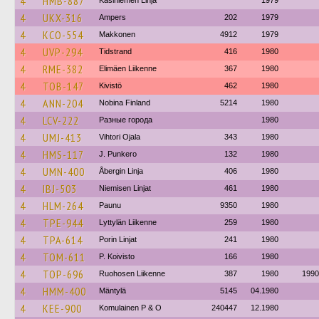
4
HMB-887
Kasiniemen Linja
1979
4
UKX-316
Ampers
202
1979
4
KCO-554
Makkonen
4912
1979
4
UVP-294
Tidstrand
416
1980
4
RME-382
Elimäen Liikenne
367
1980
4
TOB-147
Kivistö
462
1980
4
ANN-204
Nobina Finland
5214
1980
4
LCV-222
Разные города
1980
4
UMJ-413
Vihtori Ojala
343
1980
4
HMS-117
J. Punkero
132
1980
4
UMN-400
Åbergin Linja
406
1980
4
IBJ-503
Niemisen Linjat
461
1980
4
HLM-264
Paunu
9350
1980
4
TPE-944
Lyttylän Liikenne
259
1980
4
TPA-614
Porin Linjat
241
1980
4
TOM-611
P. Koivisto
166
1980
4
TOP-696
Ruohosen Liikenne
387
1980
1990
4
HMM-400
Mäntylä
5145
04.1980
4
KEE-900
Komulainen P & O
240447
12.1980