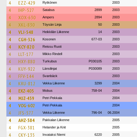
4
EZZ-429
Rytkönen
2003
4
IHP-527
Satabus
2899
2003
4
XOX-630
Ampers
2894
2003
4
XKL-830
Töysän Linja
50
2003
4
VLI-548
Heikkilän Liikenne
14
2003
4
CGH-326
Kosonen
677-03
2003
4
KCY-820
Reissu Ruoti
2003
4
LLT-177
Mikko Rindell
2003
4
HXY-880
Turkubus
P030105
2003
4
KUY-922
Länsilinjat
P030089
2003
4
FFV-144
Svanbäck
2003
4
KRU-812
Vekka Liikenne
3299
2004
4
EXZ-405
Mobus
758-04
2004
4
MJZ-459
Petri Pekkala
2004
4
VOG-602
Petri Pekkala
2004
4
JFS-577
Vekka Liikenne
796-04
06.2004
4
AHZ-584
Pakkalan Liikenne
2005
4
FGX-381
Helander ja Knit
2005
4
CKY-135
Invataksi Niemi
6220
2005