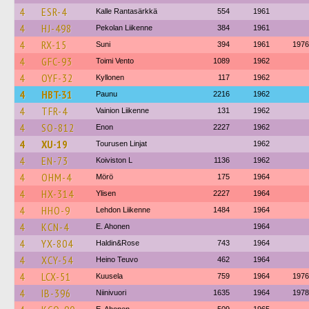
4
ESR-4
Kalle Rantasärkkä
554
1961
4
HJ-498
Pekolan Liikenne
384
1961
4
RX-15
Suni
394
1961
1976
4
GFC-93
Toimi Vento
1089
1962
4
OYF-32
Kyllonen
117
1962
4
HBT-31
Paunu
2216
1962
4
TFR-4
Vainion Liikenne
131
1962
4
SO-812
Enon
2227
1962
4
XU-19
Tourusen Linjat
1962
4
EN-73
Koiviston L
1136
1962
4
OHM-4
Mörö
175
1964
4
HX-314
Ylisen
2227
1964
4
HHO-9
Lehdon Liikenne
1484
1964
4
KCN-4
E. Ahonen
1964
4
YX-804
Haldin&Rose
743
1964
4
XCY-54
Heino Teuvo
462
1964
4
LCX-51
Kuusela
759
1964
1976
4
IB-396
Niinivuori
1635
1964
1978