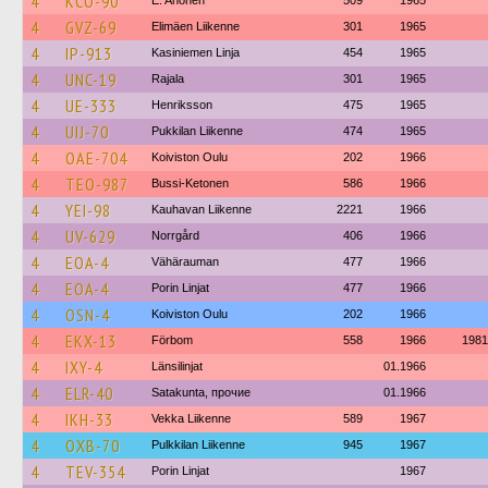
4
KCO-90
E. Ahonen
509
1965
4
GVZ-69
Elimäen Liikenne
301
1965
4
IP-913
Kasiniemen Linja
454
1965
4
UNC-19
Rajala
301
1965
4
UE-333
Henriksson
475
1965
4
UIJ-70
Pukkilan Liikenne
474
1965
4
OAE-704
Koiviston Oulu
202
1966
4
TEO-987
Bussi-Ketonen
586
1966
4
YEI-98
Kauhavan Liikenne
2221
1966
4
UV-629
Norrgård
406
1966
4
EOA-4
Vähärauman
477
1966
4
EOA-4
Porin Linjat
477
1966
4
OSN-4
Koiviston Oulu
202
1966
4
EKX-13
Förbom
558
1966
1981
4
IXY-4
Länsilinjat
01.1966
4
ELR-40
Satakunta, прочие
01.1966
4
IKH-33
Vekka Liikenne
589
1967
4
OXB-70
Pulkkilan Liikenne
945
1967
4
TEV-354
Porin Linjat
1967