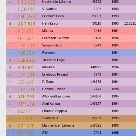
4
HGG-612
Hyvinkään Liikenne
45793
1993
4
CCT-754
V. Alamäki
1292
1993
4
UFU-950
Lindholm Lines
20653
1993
4
AGO-810
Henriksson
30115
1993
12.2021
4
RKI-933
Mäkela
2414
1994
4
LGF-866
Lehtosen Liikenne
1488
1994
4
JBM-241
Veolia Finland
7743
1994
4
YAR-328
Porvoon
1994
4
EGB-615
Tourusen Linjat
1994
4
MHZ-881
Into Alén
148211
1994
4
JBM-241
Linjebuss Finland
7743
1994
4
JBE-145
P. Rontti
148178
1994
4
JBM-241
Connex Finland
7743
1994
4
YAU-263
Alhonen&Lastunen
148186
1994
4
XFY-164
Antti Kangas
148197
1994
4
RGA-374
Liikenne Seppälä
1994
4
KJY-342
Sundellbus
22239
1995
4
ROF-460
Mannerkiven Liikenne
148321
1995
4
TGN-810
STA
7903
1995