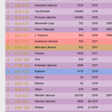
4
XBR-534
Karstulan Liikenne
1515
1976
4
UEX-144
Yrjö Brofeldt
145460
1976
4
UEX-144
Forssan Liikenne
145460
1976
4
UEV-474
Westendin Linja
761
1976
1985
4
UHK-474
Paavo Sillanpää
846
1976
1987
4
KBS-211
J. Punkero
893
1976
1989
4
VEV-558
Kauhavan Liikenne
943
1977
4
TKM-302
Mikkolan Liikenne
915
1977
4
KCC-408
Tolonen
4426
1977
4
RCM-268
Suni
934
1977
4
VTM-104
Kokkolan Liikenne
4586
1977
4
OHL-710
Kyllonen
4775
1978
4
VHJ-111
Mäkela
34
1978
4
VOX-701
Mäkela
55
1978
4
HKX-144
Ylisen
979
1978
4
TLU-627
Nikkilän Liikenne
145756
1978
1997
4
UKV-411
Härmän Liikenne
4809
09.1978
4
OHB-304
Pohjola
8293
12.1978