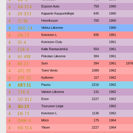
4
AÄ-814
Espoon Auto
759
1960
4
OY-853
Kajaanin Kaupunkilinjat
645
1960
4
ZI-96
Henriksson
700
1960
4
HRO-24
Vekka Liikenne
1960
4
EN-73
Koiviston L
835
1961
4
OI-4
Koiviston Oulu
1961
4
ESR-4
Kalle Rantasärkkä
554
1961
4
HJ-498
Pekolan Liikenne
384
1961
4
RX-15
Suni
394
1961
1976
4
GFC-93
Toimi Vento
1089
1962
4
OYF-32
Kyllonen
117
1962
4
HBT-31
Paunu
2216
1962
4
TFR-4
Vainion Liikenne
131
1962
4
SO-812
Enon
2227
1962
4
XU-19
Tourusen Linjat
1962
4
EN-73
Koiviston L
1136
1962
4
OHM-4
Mörö
175
1964
4
HX-314
Ylisen
2227
1964