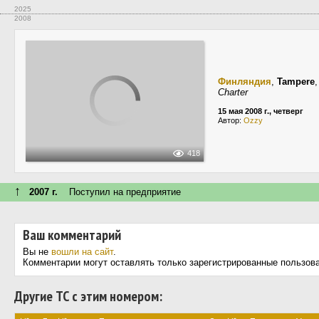
2025
2008
Финляндия
,
Tampere
Charter
15 мая 2008 г., четверг
Автор:
Ozzy
418
↑
2007 г.
Поступил на предприятие
Ваш комментарий
Вы не
вошли на сайт
.
Комментарии могут оставлять только зарегистрированные пользов
Другие ТС с этим номером: