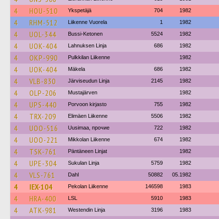
4
HOU-510
Ykspetäjä
704
1982
4
RHM-512
Liikenne Vuorela
1
1982
4
UOL-344
Bussi-Ketonen
5524
1982
4
UOK-404
Lahnuksen Linja
686
1982
4
OKP-990
Pulkkilan Liikenne
1982
4
UOK-404
Mäkela
686
1982
4
VLB-830
Järviseudun Linja
2145
1982
4
OLP-206
Mustajärven
1982
4
UPS-440
Porvoon kirjasto
755
1982
4
TRX-209
Elimäen Liikenne
5506
1982
4
UOO-516
Uusimaa, прочие
722
1982
4
UOO-221
Mikkolan Liikenne
674
1982
4
TSK-761
Päntäneen Linjat
1982
4
UPE-304
Sukulan Linja
5759
1982
4
VLS-761
Dahl
50882
05.1982
4
IEX-104
Pekolan Liikenne
146598
1983
4
HRA-400
LSL
5910
1983
4
ATK-981
Westendin Linja
3196
1983