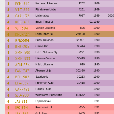
4
FCM-519
Korpelan Liikenne
1232
1989
4
VTT-822
Päntäneen Linjat
4261
1989
4
CAA-132
Linjamatka
7087
1989
2020
4
ROK-408
Bussi Timossi
01.1989
4
VJF-594
Vainion Liikenne
826
1990
4
RPE-727
Lappi, прочие
279-90
1990
4
KNZ-584
Bussi-Ketonen
226991
1990
4
BFB-205
Osmo Aho
30414
1990
4
XMH-590
L-l. J. Salonen Oy
7221
1990
4
XMH-533
Liikenne Vesma
30419
1990
4
AFM-854
K & L Liikenne
829
1990
4
FAN-747
Åbergin Linja
302-90
1990
4
BFH-982
Saaristotie
30213
1990
4
EFA-657
Friherrsin Auto
30418
1990
4
CAP-491
Reissu Ruoti
1990
4
SJO-900
Wikströms Busstrafik
147642
1990
4
JAE-711
Lepikonmäki
1991
4
IFO-854
Koiviston Oulu
7275
1991
4
JBA-862
Gold Line
7405
1991