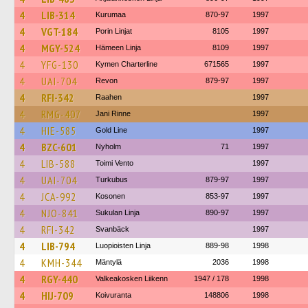
4
LIB-314
Kurumaa
870-97
1997
4
VGT-184
Porin Linjat
8105
1997
4
MGY-524
Hämeen Linja
8109
1997
4
YFG-130
Kymen Charterline
671565
1997
4
UAI-704
Revon
879-97
1997
4
RFI-342
Raahen
1997
4
RMG-407
Jani Rinne
1997
4
HIE-585
Gold Line
1997
4
BZC-601
Nyholm
71
1997
4
LIB-588
Toimi Vento
1997
4
UAI-704
Turkubus
879-97
1997
4
JCA-992
Kosonen
853-97
1997
4
NJO-841
Sukulan Linja
890-97
1997
4
RFI-342
Svanbäck
1997
4
LIB-794
Luopioisten Linja
889-98
1998
4
KMH-344
Mäntylä
2036
1998
4
RGY-440
Valkeakosken Liikenn
1947 / 178
1998
4
HIJ-709
Koivuranta
148806
1998