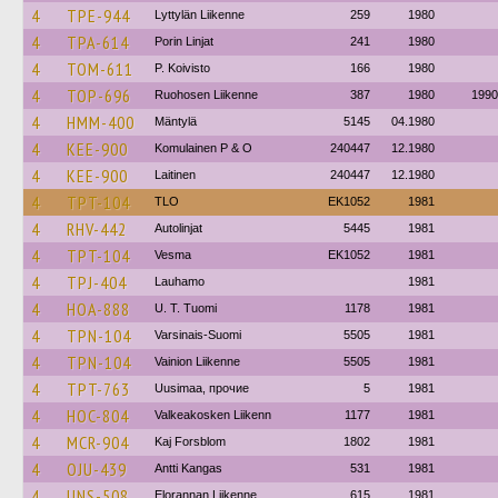
4
TPE-944
Lyttylän Liikenne
259
1980
4
TPA-614
Porin Linjat
241
1980
4
TOM-611
P. Koivisto
166
1980
4
TOP-696
Ruohosen Liikenne
387
1980
1990
4
HMM-400
Mäntylä
5145
04.1980
4
KEE-900
Komulainen P & O
240447
12.1980
4
KEE-900
Laitinen
240447
12.1980
4
TPT-104
TLO
EK1052
1981
4
RHV-442
Autolinjat
5445
1981
4
TPT-104
Vesma
EK1052
1981
4
TPJ-404
Lauhamo
1981
4
HOA-888
U. T. Tuomi
1178
1981
4
TPN-104
Varsinais-Suomi
5505
1981
4
TPN-104
Vainion Liikenne
5505
1981
4
TPT-763
Uusimaa, прочие
5
1981
4
HOC-804
Valkeakosken Liikenn
1177
1981
4
MCR-904
Kaj Forsblom
1802
1981
4
OJU-439
Antti Kangas
531
1981
4
UNS-508
Elorannan Liikenne
615
1981