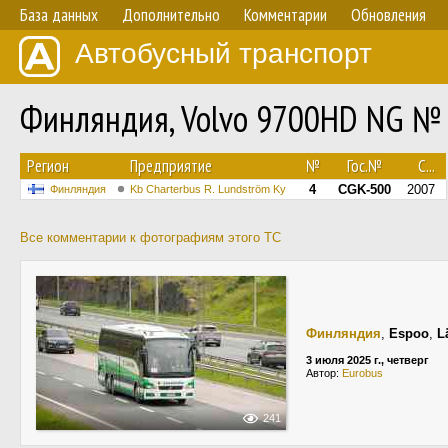
База данных
Дополнительно
Комментарии
Обновления
Автобусный транспорт
Финляндия, Volvo 9700HD NG №
Регион
Предприятие
№
Гос.№
С...
4
CGK-500
2007
Финляндия
Kb Charterbus R. Lundström Ky
Все комментарии к фотографиям этого ТС
Финляндия
,
Espoo
,
L
3 июля 2025 г., четверг
Автор:
Eurobus
241