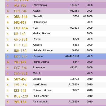
4
ALY-938
Pihlavamäki
144127
2008
4
KEY-746
Kutilan
P081983
2008
4
XUU-244
Niemelä
3786
04.2008
4
MXI-957
Hallakangas
2009
4
CMX-664
TLO
P093603
2009
4
IJB-148
Vekka Liikenne
2009
4
GNC-814
Revon
6779
2009
4
OCZ-196
Ampers
6863
2009
4
INB-130
Hakalan Liikenne
46960
2009
4
NKK-547
Porvoon
414467 690
2009
4
YHJ-478
Raimo Luoma
6847
2009
4
ECZ-728
P. Koivisto
421601
2009
4
XNV-904
Mäkela
2009
4
SUY-457
OlliBus
108723
2010
4
YVR-154
InterKuljetus
P105239
2010
4
RBI-348
Pekolan Liikenne
38672
2010
4
BOB-229
Ruka Charter
2010
4
YVR-154
Tammelundin
P105239
2010