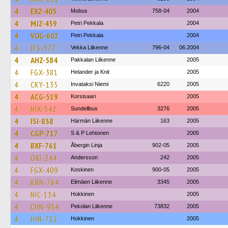
4
EXZ-405
Mobus
758-04
2004
4
MJZ-459
Petri Pekkala
2004
4
VOG-602
Petri Pekkala
2004
4
JFS-577
Vekka Liikenne
796-04
06.2004
4
AHZ-584
Pakkalan Liikenne
2005
4
FGX-381
Helander ja Knit
2005
4
CKY-135
Invataksi Niemi
6220
2005
4
ACG-519
Korsisaari
2005
4
NIX-542
Sundellbus
3276
2005
4
ISI-838
Härmän Liikenne
163
2005
4
CGP-717
S & P Lehtonen
2005
4
BXF-761
Åbergin Linja
902-05
2005
4
ORI-244
Andersson
242
2005
4
FGX-409
Koskinen
900-05
2005
4
KRN-764
Elimäen Liikenne
3345
2005
4
NIC-134
Hokkinen
2005
4
CHN-954
Pekolan Liikenne
73832
2005
4
JHN-712
Hokkinen
2005