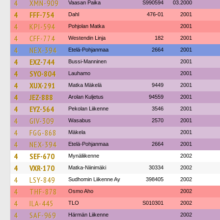
4
XMN-909
Vaasan Paika
S990594
03.2000
4
FFF-754
Dahl
476-01
2001
4
KPI-594
Pohjolan Matka
2001
4
CFF-774
Westendin Linja
182
2001
4
NEX-394
Etelä-Pohjanmaa
2664
2001
4
EXZ-744
Bussi-Manninen
2001
4
SYO-804
Lauhamo
2001
4
XUX-291
Matka Mäkelä
9449
2001
4
JEZ-888
Arolan Kuljetus
94559
2001
4
EYZ-564
Pekolan Liikenne
3546
2001
4
GIV-309
Wasabus
2570
2001
4
FGG-868
Mäkela
2001
4
NEX-394
Etelä-Pohjanmaa
2664
2001
4
SEF-670
Mynäliikenne
2002
4
VXR-170
Matka-Niinimäki
30334
2002
4
LSY-849
Sudhomin Liikenne Ay
398405
2002
4
THF-878
Osmo Aho
2002
4
ILA-445
TLO
S010301
2002
4
SAF-969
Härmän Liikenne
2002