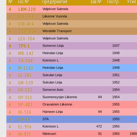
№
Гос.№
Предприятие
Зав.№
Постр.
Утил.
4
LBM-220
Veljekset Salmela
4
RJK-554
Liikenne Vuorela
4
UJR-414
Veljekset Salmela
4
TTP-854
Wendelin Transport
4
LEU-304
Veljekset Salmela
4
TPS-1
Someron Linja
1937
4
MB-142
Heinolan Linja
1948
4
TA-104
Koiviston L
1948
4
M-1142
Heinolan Linja
1948
4
UJ-385
Sukulan Linja
1951
4
UN-529
Sukulan Linja
1952
4
HV-532
Someron Auto
1954
4
HY-511
Suomensyrjan Liikenne
84
1954
4
VP-402
Oravaisten Liikenne
1955
4
HI-516
Hämeen Linja
94
1955
4
BA-54
STA
1955
4
EL-956
Koiviston L
472
1955
4
IA-925
Niinivuori
91
1955
1965