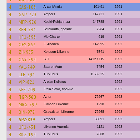
4
CAS-103
Artturi Anttila
101-91
1991
4
GAP-723
Ampers
147721
1991
4
MFP-926
Keski-Pohjanmaa
147788
1991
4
RFH-544
Satakunta, прочие
7284
1991
4
HFU-393
ML-Charter
919
1991
4
OFY-867
E. Ahonen
147995
1992
4
ZII-963
Ketosen Liikenne
7541
1992
4
OSY-894
SLT
1412 / 115
1992
4
YAL-749
Saaren Auto
7454
1992
4
LLF-294
Turkubus
1158 / 25
1992
4
VIP-821
Arolan Kuljetus
1992
4
SFK-709
Etelä-Savo, прочие
1992
4
TGP-560
Astor
72967
1993
4
MRG-799
Elimäen Liikenne
1290
1993
4
BIN-972
Oravaisten Liikenne
72968
1993
4
SPZ-839
Ampers
30091
1993
4
UFU-431
Liikenne Vuorela
1121
1993
4
RKZ-194
Turkubus
7608
1993