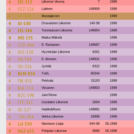
4
EIS-315
Liikenne Vesma
7
1998
4
EEZ-526
Laitinen
148909
1998
4
EIJ-506
Mustajärven
1998
4
IIJ-100
Oravaisten Liikenne
140-98
1998
4
EIS-386
Toreniuksen Liikenne
148954
1998
4
HIS-253
Matka Mäkelä
1998
4
CCO-866
E. Rantanen
148687
1998
4
IOZ-130
Hyvinkään Liikenne
8261
1998
4
IJR-504
E. Ahonen
148931
1998
4
VIJ-326
Jyrkilä
8322
1998
4
NCM-850
TuKL
90344
1998
4
FIK-851
Pekkala
31193
1998
4
BIA-774
Vesanen
148803
1998
4
BZC-598
Jani Rinne
1998
4
ITF-311
Uusitalon Liikenne
2004
1998
4
IJL-127
Haldin&Rose
148881
1998
4
TIH-284
Vekka Liikenne
18908
1998
4
LIJ-550
Niemisen Linjat
944-98
05.1998
4
HGZ-655
Pohjolan Liikenne
6666
05.1998