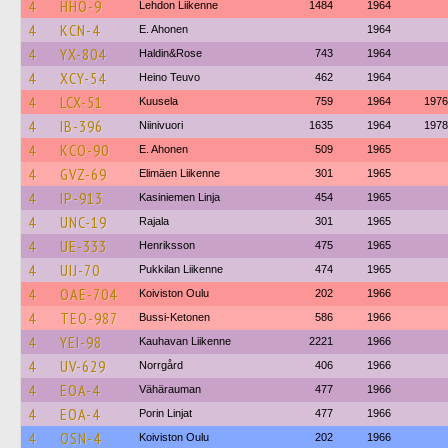
4
HHO-9
Lehdon Liikenne
1484
1964
4
KCN-4
E. Ahonen
1964
4
YX-804
Haldin&Rose
743
1964
4
XCY-54
Heino Teuvo
462
1964
4
LCX-51
Kuusela
759
1964
1976
4
IB-396
Niinivuori
1635
1964
1978
4
KCO-90
E. Ahonen
509
1965
4
GVZ-69
Elimäen Liikenne
301
1965
4
IP-913
Kasiniemen Linja
454
1965
4
UNC-19
Rajala
301
1965
4
UE-333
Henriksson
475
1965
4
UIJ-70
Pukkilan Liikenne
474
1965
4
OAE-704
Koiviston Oulu
202
1966
4
TEO-987
Bussi-Ketonen
586
1966
4
YEI-98
Kauhavan Liikenne
2221
1966
4
UV-629
Norrgård
406
1966
4
EOA-4
Vähärauman
477
1966
4
EOA-4
Porin Linjat
477
1966
4
OSN-4
Koiviston Oulu
202
1966