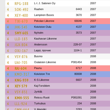
4
RPG-188
L-l. J. Salonen Oy
2007
4
SOK-492
Raahen
6443
2007
4
XEY-400
Lampinen Buses
3670
2007
4
TXI-670
Pekolan Liikenne
66646
2007
4
JHK-545
Koiviston Oulu
4137
2007
4
SMY-603
Nyholm
3573
2007
4
LLO-183
Kauhavan Liikenne
2007
4
JGX-804
Andersson
228-07
2007
4
OXJ-167
Lappi, прочие
1104-1
2007
4
VSY-876
Busmo
2008
4
UAI-705
Oulaisten Liikenne
P081454
2008
4
RAI-604
Paunu
6717
2008
4
KMO-317
Koiviston Tre
80008
2008
4
KNG-959
K-S Liikenne
6607
2008
4
XEY-579
Kaj Forsblom
2008
4
VSY-851
Jyrkilä
2008
4
KMH-555
Reissu Ruoti
P081091
2008
4
LLL-924
Turkubus
234
2008
4
GMN-664
V. Alamäki
3783
2008