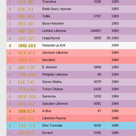
4
ATK-981
Transbus
3196
1983
4
RJN-761
Etelä-Savo, прочие
1983
4
URC-404
Tyllilä
5797
1983
4
HRT-285
Bussi-Ketonen
1983
4
HRV-700
Lehdon Liikenne
146667
1983
4
LHO-527
Linjayhtymä
5805
05.1983
4
OMK-684
Helander ja Knit
1984
4
MER-470
Järvisen Liikenne
1984
4
OMA-927
Nevakivi
1984
4
ARC-729
E. Ahonen
5898
1984
4
TVN-444
Pohjolan Liikenne
99
1984
4
KLE-745
Savon Matka
6078
1984
4
TVX-644
Turun Citybus
6100
1984
4
MEU-504
Saresma
1030
1984
4
AUS-432
Soisalon Liikenne
6091
1984
4
ONR-824
A-Bus
47
1985
4
LHV-732
Liikenne-Pasma
1985
4
TXE-773
Eino Tuomala
6030
1985
4
OJV-935
Ervasti
5345
1985