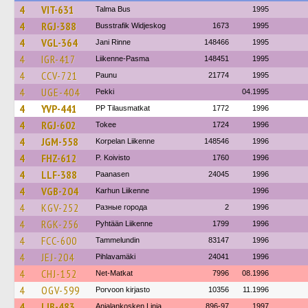
4
VIT-631
Talma Bus
1995
4
RGJ-388
Busstrafik Widjeskog
1673
1995
4
VGL-364
Jani Rinne
148466
1995
4
IGR-417
Liikenne-Pasma
148451
1995
4
CCV-721
Paunu
21774
1995
4
UGE-404
Pekki
04.1995
4
YVP-441
PP Tilausmatkat
1772
1996
4
RGJ-602
Tokee
1724
1996
4
JGM-558
Korpelan Liikenne
148546
1996
4
FHZ-612
P. Koivisto
1760
1996
4
LLF-388
Paanasen
24045
1996
4
VGB-204
Karhun Liikenne
1996
4
KGV-252
Разные города
2
1996
4
RGK-256
Pyhtään Liikenne
1799
1996
4
FCC-600
Tammelundin
83147
1996
4
JEJ-204
Pihlavamäki
24041
1996
4
CHJ-152
Net-Matkat
7996
08.1996
4
OGV-599
Porvoon kirjasto
10356
11.1996
4
LIB-483
Anjalankosken Linja
896-97
1997