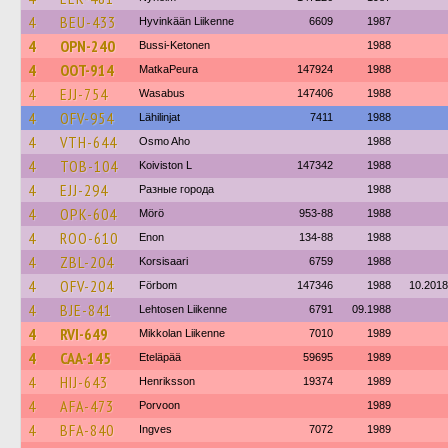
4
BEU-433
Hyvinkään Liikenne
6609
1987
4
OPN-240
Bussi-Ketonen
1988
4
OOT-914
MatkaPeura
147924
1988
4
EJJ-754
Wasabus
147406
1988
4
OFV-954
Lähilinjat
7411
1988
4
VTH-644
Osmo Aho
1988
4
TOB-104
Koiviston L
147342
1988
4
EJJ-294
Разные города
1988
4
OPK-604
Mörö
953-88
1988
4
ROO-610
Enon
134-88
1988
4
ZBL-204
Korsisaari
6759
1988
4
OFV-204
Förbom
147346
1988
10.2018
4
BJE-841
Lehtosen Liikenne
6791
09.1988
4
RVI-649
Mikkolan Liikenne
7010
1989
4
CAA-145
Eteläpää
59695
1989
4
HIJ-643
Henriksson
19374
1989
4
AFA-473
Porvoon
1989
4
BFA-840
Ingves
7072
1989