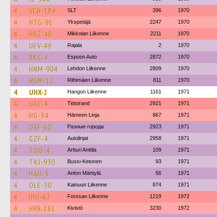
4
VCH-184
SLT
396
1970
4
HTG-91
Ykspetäjä
2247
1970
4
HRZ-40
Mikkolan Liikenne
2211
1970
4
UEV-49
Rajala
2
1970
4
BKC-4
Espoon Auto
2872
1970
4
HNM-904
Lehdon Liikenne
2809
1970
4
HGM-12
Riihimäen Liikenne
811
1970
4
UHX-2
Hangon Liikenne
1161
1971
4
UAC-4
Tidstrand
2921
1971
4
HG-34
Hämeen Linja
867
1971
4
OSF-60
Разные города
2923
1971
4
GZF-4
Autolinjat
2958
1971
4
TOO-4
Artturi Anttila
109
1971
4
TKJ-930
Bussi-Ketonen
93
1971
4
HAU-5
Anton Mäntylä
56
1971
4
OLE-50
Kainuun Liikenne
874
1971
4
IHU-62
Forssan Liikenne
1219
1972
4
HRR-181
Kivistö
3230
1972