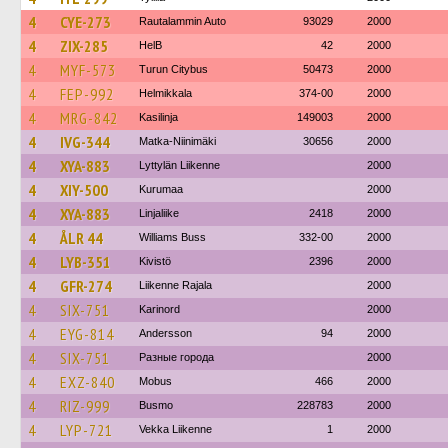
4
CYE-273
Rautalammin Auto
93029
2000
4
ZIX-285
HelB
42
2000
4
MYF-573
Turun Citybus
50473
2000
4
FEP-992
Helmikkala
374-00
2000
4
MRG-842
Kasilinja
149003
2000
4
IVG-344
Matka-Niinimäki
30656
2000
4
XYA-883
Lyttylän Liikenne
2000
4
XIY-500
Kurumaa
2000
4
XYA-883
Linjaliike
2418
2000
4
ÅLR 44
Williams Buss
332-00
2000
4
LYB-351
Kivistö
2396
2000
4
GFR-274
Liikenne Rajala
2000
4
SIX-751
Karinord
2000
4
EYG-814
Andersson
94
2000
4
SIX-751
Разные города
2000
4
EXZ-840
Mobus
466
2000
4
RIZ-999
Busmo
228783
2000
4
LYP-721
Vekka Liikenne
1
2000