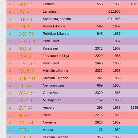
4
EKX-13
Förbom
558
1966
1981
4
IXY-4
Länsilinjat
01.1966
4
ELR-40
Satakunta, прочие
01.1966
4
IKH-33
Vekka Liikenne
589
1967
4
OXB-70
Pulkkilan Liikenne
945
1967
4
TEV-354
Porin Linjat
1967
4
UOA-4
Korsisaari
2072
1967
4
VXV-60
Järviseudun Linja
2229
1968
4
TPE-704
Porin Linjat
2448
1968
4
VJA-559
Härmän Liikenne
2332
1968
4
OER-704
Kainuun Liikenne
241
1968
4
IRF-44
Niemisen Linjat
669
1968
4
VCR-424
Osmo Aho
2320
1968
4
ED-611
Mustajärven
152
1968
4
ZVT-47
Ampers
296
1968
1986
4
HBT-31
Paunu
2216
1969
4
OX-744
Nevakivi
2626
1969
4
TET-4
Vesma
123
1969
4
IS-944
Pekolan Liikenne
355
1969