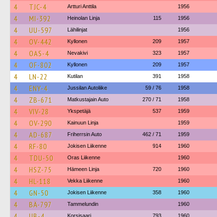
4
TJC-4
Artturi Anttila
1956
4
MI-392
Heinolan Linja
115
1956
4
UU-597
Lähilinjat
1956
4
OV-442
Kyllonen
209
1957
4
OAS-4
Nevakivi
323
1957
4
OF-802
Kyllonen
209
1957
4
LN-22
Kutilan
391
1958
4
ENY-4
Jussilan Autoliike
59 / 76
1958
4
ZB-671
Matkustajain Auto
270 / 71
1958
4
VIV-28
Ykspetäjä
537
1959
4
OV-290
Kainuun Linja
1959
4
AD-687
Friherrsin Auto
462 / 71
1959
4
RF-80
Jokisen Liikenne
914
1960
4
TDU-50
Oras Liikenne
1960
4
HSZ-75
Hämeen Linja
720
1960
4
HL-118
Vekka Liikenne
1960
4
GN-50
Jokisen Liikenne
358
1960
4
BÄ-797
Tammelundin
1960
4
UB-4
Korsisaari
793
1960