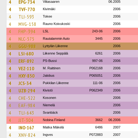
4
EPG-734
Viitasaaren
06.2005
4
TVF-770
Kivimäki
2006
4
TLI-593
Tokee
2006
4
MVG-158
Rauno Koivukoski
2006
4
FHP-394
LSL
243-06
2006
4
NLC-575
Rautalammin Auto
3445
2006
4
GGU-988
Lyttylän Liikenne
2006
4
LSI-680
Liikenne Seppälä
6261
2006
4
ERF-892
PS-Bussi
997-06
2006
4
VEZ-110
M. Raittinen
P062168
2006
4
HXY-850
Jalobus
P065051
2006
4
JCS-34
Pukkilan Liikenne
111-06
2006
4
UZB-294
Kivistö
P062349
2006
4
CHE-522
Kosonen
2006
4
EAF-984
Niemelä
2006
4
TLI-643
Svanbäck
2006
4
JJT-304
Nobina Finland
3662
06.2006
4
INO-167
Matka Mäkelä
6486
2007
4
XNV-824
Ingves
P072883
2007