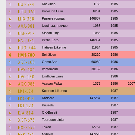
4
UUJ-324
Koskinen
1155
1985
4
UTU-151
Koiviston Oulu
6231
1985
4
LHX-388
Разные города
146837
1985
4
AXA-881
Uusimaa, прочие
1066
1985
4
USE-912
Sipoon Linja
1085
1985
4
EAT-381
Perhe Eero
146951
1985
4
HUO-744
Hätisen Liikenne
11914
1985
4
HVH-780
Seinäjoen
30210
1986
4
XKE-105
Osmo Aho
60039
1986
4
UVS-304
Ventoniemi
30152
1986
4
UVC-150
Lindholm Lines
1986
4
AGX-985
Vaasan Paika
1373
1986
2007
4
LKJ-124
Ketosen Liikenne
1987
4
LKC-414
Karinord
147284
1987
4
LKJ-124
Kuusela
1987
4
EJA-814
OK-Bussit
1987
4
XKT-675
Tourusen Linjat
1987
4
HXE-352
Tokee
12754
1987
4
EEK-481
Nyholm
147226
1987