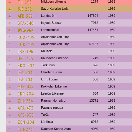
4
TII-195
Mikkolan Liikenne
1274
1989
4
SJE-282
Savo-Karjalan Linja
1989
4
AFB-592
Lundström
147604
1989
4
BFA-840
Ingves Bussar
7072
1989
4
BVG-964
Lamminmäki
147434
1989
4
ROX-705
Anjalankosken Linja
1989
4
ROK-705
Anjalankosken Linja
57137
1989
4
LBR-396
Kuusela
1989
4
UFC-425
Kauhavan Liikenne
749
1989
4
EKO-504
Turkubus
626
1989
4
IEA-204
Charter Tuomi
536
1989
4
IEA-204
U. T. Tuomi
536
1989
4
MJN-447
Kokkolan Liikenne
1989
4
EKR-204
Leiniön Liikenne
634
1989
4
ZHJ-756
Ragnar Norrgård
13771
1989
4
AFA-473
Разные города
1989
4
AFB-835
TuKL
747
1989
4
ZEN-204
Lähilinjat
6972
1989
4
EJN-273
Rauman Kohde-Auto
4080
1989