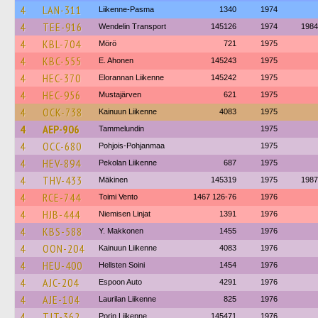
4
LAN-311
Liikenne-Pasma
1340
1974
4
TEE-916
Wendelin Transport
145126
1974
1984
4
KBL-704
Mörö
721
1975
4
KBC-555
E. Ahonen
145243
1975
4
HEC-370
Elorannan Liikenne
145242
1975
4
HEC-956
Mustajärven
621
1975
4
OCK-738
Kainuun Liikenne
4083
1975
4
AEP-906
Tammelundin
1975
4
OCC-680
Pohjois-Pohjanmaa
1975
4
HEV-894
Pekolan Liikenne
687
1975
4
THV-433
Mäkinen
145319
1975
1987
4
RCE-744
Toimi Vento
1467 126-76
1976
4
HJB-444
Niemisen Linjat
1391
1976
4
KBS-588
Y. Makkonen
1455
1976
4
OON-204
Kainuun Liikenne
4083
1976
4
HEU-400
Hellsten Soini
1454
1976
4
AJC-204
Espoon Auto
4291
1976
4
AJE-104
Laurilan Liikenne
825
1976
4
TJT-362
Porin Liikenne
145471
1976