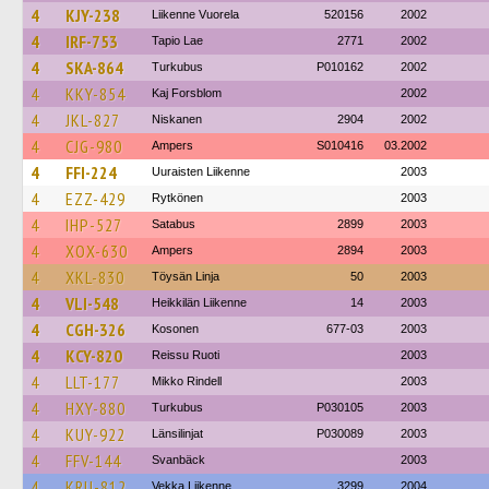
4
KJY-238
Liikenne Vuorela
520156
2002
4
IRF-753
Tapio Lae
2771
2002
4
SKA-864
Turkubus
P010162
2002
4
KKY-854
Kaj Forsblom
2002
4
JKL-827
Niskanen
2904
2002
4
CJG-980
Ampers
S010416
03.2002
4
FFI-224
Uuraisten Liikenne
2003
4
EZZ-429
Rytkönen
2003
4
IHP-527
Satabus
2899
2003
4
XOX-630
Ampers
2894
2003
4
XKL-830
Töysän Linja
50
2003
4
VLI-548
Heikkilän Liikenne
14
2003
4
CGH-326
Kosonen
677-03
2003
4
KCY-820
Reissu Ruoti
2003
4
LLT-177
Mikko Rindell
2003
4
HXY-880
Turkubus
P030105
2003
4
KUY-922
Länsilinjat
P030089
2003
4
FFV-144
Svanbäck
2003
4
KRU-812
Vekka Liikenne
3299
2004