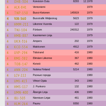
4
OHB-304
Koiviston Oulu
8293
12.1978
4
ALX-841
Ventoniemi
1979
4
TNP-150
Bussi-Ketonen
145919
1979
4
VJK-360
Busstrafik Widjeskog
5623
1979
4
HMM-211
Liikenne Vuorela
122
1979
4
TNJ-104
Förbom
240312
1979
4
HMB-887
Kasiniemen Linja
1979
4
UKX-316
Ampers
202
1979
4
KCO-554
Makkonen
4912
1979
4
UVP-294
Tidstrand
416
1980
4
RME-382
Elimäen Liikenne
367
1980
4
TOB-147
Kivistö
462
1980
4
ANN-204
Nobina Finland
5214
1980
4
LCV-222
Разные города
1980
4
UMJ-413
Vihtori Ojala
343
1980
4
HMS-117
J. Punkero
132
1980
4
UMN-400
Åbergin Linja
406
1980
4
IBJ-503
Niemisen Linjat
461
1980
4
HLM-264
Paunu
9350
1980