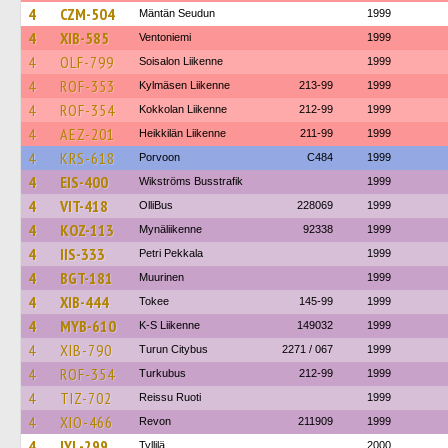
4
CZM-504
Mäntän Seudun
1999
4
XIB-585
Ventoniemi
1999
4
OLF-799
Soisalon Liikenne
1999
4
ROF-353
Kylmäsen Liikenne
213-99
1999
4
ROF-354
Kokkolan Liikenne
212-99
1999
4
AEZ-201
Heikkilän Liikenne
211-99
1999
4
KRS-618
Porvoon
C484
1999
4
EIS-400
Wikströms Busstrafik
1999
4
VIT-418
OlliBus
228069
1999
4
KOZ-113
Mynäliikenne
92338
1999
4
IIS-333
Petri Pekkala
1999
4
BGT-181
Muurinen
1999
4
XIB-444
Tokee
145-99
1999
4
MYB-610
K-S Liikenne
149032
1999
4
XIB-790
Turun Citybus
2271 / 067
1999
4
ROF-354
Turkubus
212-99
1999
4
TIZ-702
Reissu Ruoti
1999
4
XIO-466
Revon
211909
1999
4
IYL-299
Tyllilä
2000