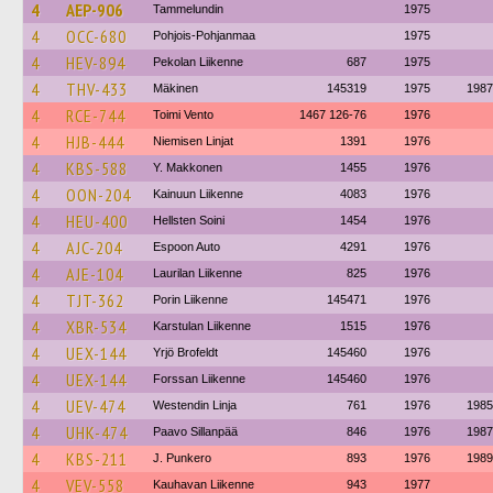
4
AEP-906
Tammelundin
1975
4
OCC-680
Pohjois-Pohjanmaa
1975
4
HEV-894
Pekolan Liikenne
687
1975
4
THV-433
Mäkinen
145319
1975
1987
4
RCE-744
Toimi Vento
1467 126-76
1976
4
HJB-444
Niemisen Linjat
1391
1976
4
KBS-588
Y. Makkonen
1455
1976
4
OON-204
Kainuun Liikenne
4083
1976
4
HEU-400
Hellsten Soini
1454
1976
4
AJC-204
Espoon Auto
4291
1976
4
AJE-104
Laurilan Liikenne
825
1976
4
TJT-362
Porin Liikenne
145471
1976
4
XBR-534
Karstulan Liikenne
1515
1976
4
UEX-144
Yrjö Brofeldt
145460
1976
4
UEX-144
Forssan Liikenne
145460
1976
4
UEV-474
Westendin Linja
761
1976
1985
4
UHK-474
Paavo Sillanpää
846
1976
1987
4
KBS-211
J. Punkero
893
1976
1989
4
VEV-558
Kauhavan Liikenne
943
1977