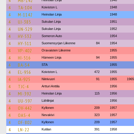
4
MB-142
Heinolan Linja
1948
4
TA-104
Koiviston L
1948
4
M-1142
Heinolan Linja
1948
4
UJ-385
Sukulan Linja
1951
4
UN-529
Sukulan Linja
1952
4
HV-532
Someron Auto
1954
4
HY-511
Suomensyrjan Liikenne
84
1954
4
VP-402
Oravaisten Liikenne
1955
4
HI-516
Hämeen Linja
94
1955
4
BA-54
STA
1955
4
EL-956
Koiviston L
472
1955
4
IA-925
Niinivuori
91
1955
1965
4
TJC-4
Artturi Anttila
1956
4
MI-392
Heinolan Linja
115
1956
4
UU-597
Lähilinjat
1956
4
OV-442
Kyllonen
209
1957
4
OAS-4
Nevakivi
323
1957
4
OF-802
Kyllonen
209
1957
4
LN-22
Kutilan
391
1958