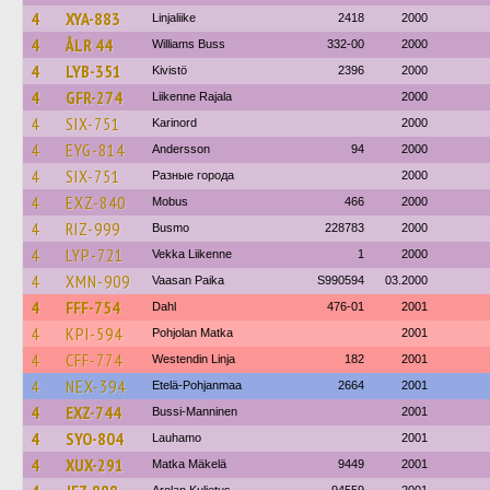
4
XYA-883
Linjaliike
2418
2000
4
ÅLR 44
Williams Buss
332-00
2000
4
LYB-351
Kivistö
2396
2000
4
GFR-274
Liikenne Rajala
2000
4
SIX-751
Karinord
2000
4
EYG-814
Andersson
94
2000
4
SIX-751
Разные города
2000
4
EXZ-840
Mobus
466
2000
4
RIZ-999
Busmo
228783
2000
4
LYP-721
Vekka Liikenne
1
2000
4
XMN-909
Vaasan Paika
S990594
03.2000
4
FFF-754
Dahl
476-01
2001
4
KPI-594
Pohjolan Matka
2001
4
CFF-774
Westendin Linja
182
2001
4
NEX-394
Etelä-Pohjanmaa
2664
2001
4
EXZ-744
Bussi-Manninen
2001
4
SYO-804
Lauhamo
2001
4
XUX-291
Matka Mäkelä
9449
2001