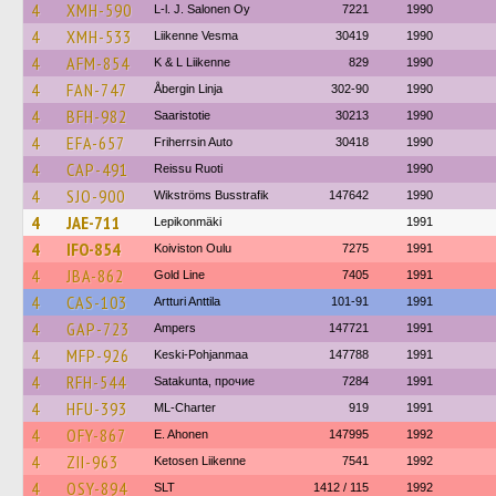
4
XMH-590
L-l. J. Salonen Oy
7221
1990
4
XMH-533
Liikenne Vesma
30419
1990
4
AFM-854
K & L Liikenne
829
1990
4
FAN-747
Åbergin Linja
302-90
1990
4
BFH-982
Saaristotie
30213
1990
4
EFA-657
Friherrsin Auto
30418
1990
4
CAP-491
Reissu Ruoti
1990
4
SJO-900
Wikströms Busstrafik
147642
1990
4
JAE-711
Lepikonmäki
1991
4
IFO-854
Koiviston Oulu
7275
1991
4
JBA-862
Gold Line
7405
1991
4
CAS-103
Artturi Anttila
101-91
1991
4
GAP-723
Ampers
147721
1991
4
MFP-926
Keski-Pohjanmaa
147788
1991
4
RFH-544
Satakunta, прочие
7284
1991
4
HFU-393
ML-Charter
919
1991
4
OFY-867
E. Ahonen
147995
1992
4
ZII-963
Ketosen Liikenne
7541
1992
4
OSY-894
SLT
1412 / 115
1992