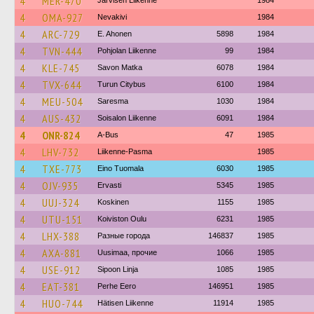
4
MER-470
Järvisen Liikenne
1984
4
OMA-927
Nevakivi
1984
4
ARC-729
E. Ahonen
5898
1984
4
TVN-444
Pohjolan Liikenne
99
1984
4
KLE-745
Savon Matka
6078
1984
4
TVX-644
Turun Citybus
6100
1984
4
MEU-504
Saresma
1030
1984
4
AUS-432
Soisalon Liikenne
6091
1984
4
ONR-824
A-Bus
47
1985
4
LHV-732
Liikenne-Pasma
1985
4
TXE-773
Eino Tuomala
6030
1985
4
OJV-935
Ervasti
5345
1985
4
UUJ-324
Koskinen
1155
1985
4
UTU-151
Koiviston Oulu
6231
1985
4
LHX-388
Разные города
146837
1985
4
AXA-881
Uusimaa, прочие
1066
1985
4
USE-912
Sipoon Linja
1085
1985
4
EAT-381
Perhe Eero
146951
1985
4
HUO-744
Hätisen Liikenne
11914
1985