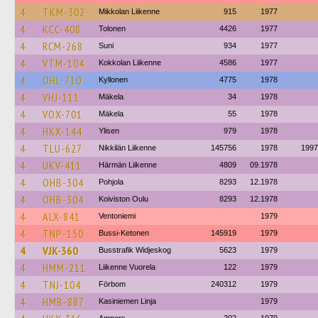
4
TKM-302
Mikkolan Liikenne
915
1977
4
KCC-408
Tolonen
4426
1977
4
RCM-268
Suni
934
1977
4
VTM-104
Kokkolan Liikenne
4586
1977
4
OHL-710
Kyllonen
4775
1978
4
VHJ-111
Mäkela
34
1978
4
VOX-701
Mäkela
55
1978
4
HKX-144
Ylisen
979
1978
4
TLU-627
Nikkilän Liikenne
145756
1978
1997
4
UKV-411
Härmän Liikenne
4809
09.1978
4
OHB-304
Pohjola
8293
12.1978
4
OHB-304
Koiviston Oulu
8293
12.1978
4
ALX-841
Ventoniemi
1979
4
TNP-150
Bussi-Ketonen
145919
1979
4
VJK-360
Busstrafik Widjeskog
5623
1979
4
HMM-211
Liikenne Vuorela
122
1979
4
TNJ-104
Förbom
240312
1979
4
HMB-887
Kasiniemen Linja
1979