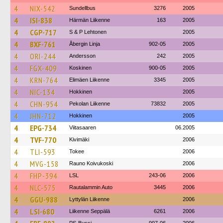
4
NIX-542
Sundellbus
3276
2005
4
ISI-838
Härmän Liikenne
163
2005
4
CGP-717
S & P Lehtonen
2005
4
BXF-761
Åbergin Linja
902-05
2005
4
ORI-244
Andersson
242
2005
4
FGX-409
Koskinen
900-05
2005
4
KRN-764
Elimäen Liikenne
3345
2005
4
NIC-134
Hokkinen
2005
4
CHN-954
Pekolan Liikenne
73832
2005
4
JHN-712
Hokkinen
2005
4
EPG-734
Viitasaaren
06.2005
4
TVF-770
Kivimäki
2006
4
TLI-593
Tokee
2006
4
MVG-158
Rauno Koivukoski
2006
4
FHP-394
LSL
243-06
2006
4
NLC-575
Rautalammin Auto
3445
2006
4
GGU-988
Lyttylän Liikenne
2006
4
LSI-680
Liikenne Seppälä
6261
2006