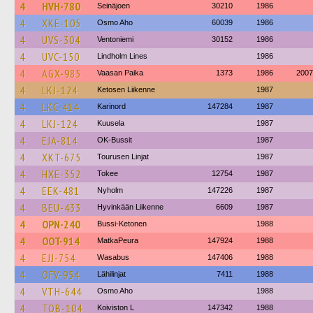
4
HVH-780
Seinäjoen
30210
1986
4
XKE-105
Osmo Aho
60039
1986
4
UVS-304
Ventoniemi
30152
1986
4
UVC-150
Lindholm Lines
1986
4
AGX-985
Vaasan Paika
1373
1986
2007
4
LKJ-124
Ketosen Liikenne
1987
4
LKC-414
Karinord
147284
1987
4
LKJ-124
Kuusela
1987
4
EJA-814
OK-Bussit
1987
4
XKT-675
Tourusen Linjat
1987
4
HXE-352
Tokee
12754
1987
4
EEK-481
Nyholm
147226
1987
4
BEU-433
Hyvinkään Liikenne
6609
1987
4
OPN-240
Bussi-Ketonen
1988
4
OOT-914
MatkaPeura
147924
1988
4
EJJ-754
Wasabus
147406
1988
4
OFV-954
Lähilinjat
7411
1988
4
VTH-644
Osmo Aho
1988
4
TOB-104
Koiviston L
147342
1988