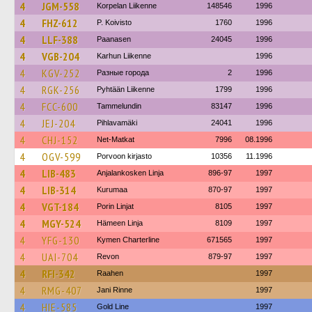
4
JGM-558
Korpelan Liikenne
148546
1996
4
FHZ-612
P. Koivisto
1760
1996
4
LLF-388
Paanasen
24045
1996
4
VGB-204
Karhun Liikenne
1996
4
KGV-252
Разные города
2
1996
4
RGK-256
Pyhtään Liikenne
1799
1996
4
FCC-600
Tammelundin
83147
1996
4
JEJ-204
Pihlavamäki
24041
1996
4
CHJ-152
Net-Matkat
7996
08.1996
4
OGV-599
Porvoon kirjasto
10356
11.1996
4
LIB-483
Anjalankosken Linja
896-97
1997
4
LIB-314
Kurumaa
870-97
1997
4
VGT-184
Porin Linjat
8105
1997
4
MGY-524
Hämeen Linja
8109
1997
4
YFG-130
Kymen Charterline
671565
1997
4
UAI-704
Revon
879-97
1997
4
RFI-342
Raahen
1997
4
RMG-407
Jani Rinne
1997
4
HIE-585
Gold Line
1997