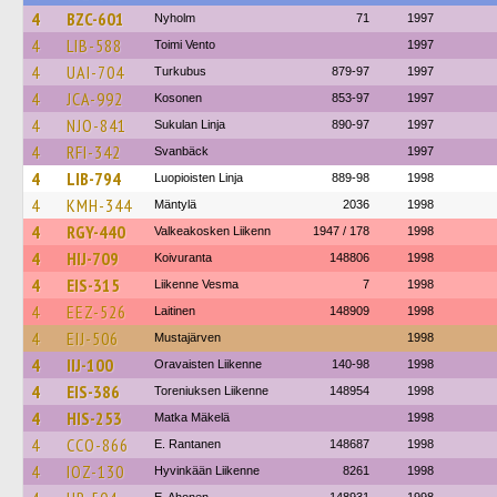
4
BZC-601
Nyholm
71
1997
4
LIB-588
Toimi Vento
1997
4
UAI-704
Turkubus
879-97
1997
4
JCA-992
Kosonen
853-97
1997
4
NJO-841
Sukulan Linja
890-97
1997
4
RFI-342
Svanbäck
1997
4
LIB-794
Luopioisten Linja
889-98
1998
4
KMH-344
Mäntylä
2036
1998
4
RGY-440
Valkeakosken Liikenn
1947 / 178
1998
4
HIJ-709
Koivuranta
148806
1998
4
EIS-315
Liikenne Vesma
7
1998
4
EEZ-526
Laitinen
148909
1998
4
EIJ-506
Mustajärven
1998
4
IIJ-100
Oravaisten Liikenne
140-98
1998
4
EIS-386
Toreniuksen Liikenne
148954
1998
4
HIS-253
Matka Mäkelä
1998
4
CCO-866
E. Rantanen
148687
1998
4
IOZ-130
Hyvinkään Liikenne
8261
1998