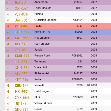
4
JGX-804
Andersson
228-07
2007
4
OXJ-167
Lappi, прочие
1104-1
2007
4
VSY-876
Busmo
2008
4
UAI-705
Oulaisten Liikenne
P081454
2008
4
RAI-604
Paunu
6717
2008
4
KMO-317
Koiviston Tre
80008
2008
4
KNG-959
K-S Liikenne
6607
2008
4
XEY-579
Kaj Forsblom
2008
4
VSY-851
Jyrkilä
2008
4
KMH-555
Reissu Ruoti
P081091
2008
4
LLL-924
Turkubus
234
2008
4
GMN-664
V. Alamäki
3783
2008
4
ALY-938
Pihlavamäki
144127
2008
4
KEY-746
Kutilan
P081983
2008
4
XUU-244
Niemelä
3786
04.2008
4
MXI-957
Hallakangas
2009
4
CMX-664
TLO
P093603
2009
4
IJB-148
Vekka Liikenne
2009
4
GNC-814
Revon
6779
2009