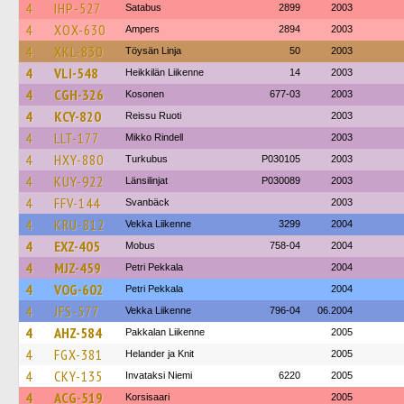
4
IHP-527
Satabus
2899
2003
4
XOX-630
Ampers
2894
2003
4
XKL-830
Töysän Linja
50
2003
4
VLI-548
Heikkilän Liikenne
14
2003
4
CGH-326
Kosonen
677-03
2003
4
KCY-820
Reissu Ruoti
2003
4
LLT-177
Mikko Rindell
2003
4
HXY-880
Turkubus
P030105
2003
4
KUY-922
Länsilinjat
P030089
2003
4
FFV-144
Svanbäck
2003
4
KRU-812
Vekka Liikenne
3299
2004
4
EXZ-405
Mobus
758-04
2004
4
MJZ-459
Petri Pekkala
2004
4
VOG-602
Petri Pekkala
2004
4
JFS-577
Vekka Liikenne
796-04
06.2004
4
AHZ-584
Pakkalan Liikenne
2005
4
FGX-381
Helander ja Knit
2005
4
CKY-135
Invataksi Niemi
6220
2005
4
ACG-519
Korsisaari
2005