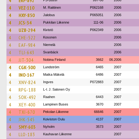
4
ERF-892
PS-Bussi
997-06
2006
4
VEZ-110
M. Raittinen
P062168
2006
4
HXY-850
Jalobus
P065051
2006
4
JCS-34
Pukkilan Liikenne
111-06
2006
4
UZB-294
Kivistö
P062349
2006
4
CHE-522
Kosonen
2006
4
EAF-984
Niemelä
2006
4
TLI-643
Svanbäck
2006
4
JJT-304
Nobina Finland
3662
06.2006
4
CGK-500
Lundström
6465
2007
4
INO-167
Matka Mäkelä
6486
2007
4
XNV-824
Ingves
P072883
2007
4
RPG-188
L-l. J. Salonen Oy
2007
4
SOK-492
Raahen
6443
2007
4
XEY-400
Lampinen Buses
3670
2007
4
TXI-670
Pekolan Liikenne
66646
2007
4
JHK-545
Koiviston Oulu
4137
2007
4
SMY-603
Nyholm
3573
2007
4
LLO-183
Kauhavan Liikenne
2007