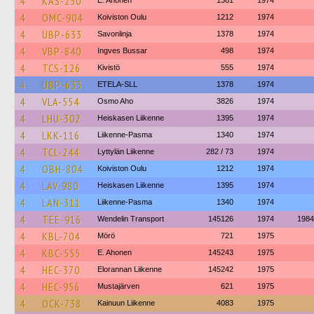
4
KAS-250
E. Ahonen
1361
1974
4
OMC-904
Koiviston Oulu
1212
1974
4
UBP-633
Savonlinja
1378
1974
4
VBP-840
Ingves Bussar
498
1974
4
TCS-126
Kivistö
555
1974
4
UBP-633
ETELA-SLL
1378
1974
4
VLA-554
Osmo Aho
3826
1974
4
LHU-302
Heiskasen Liikenne
1395
1974
4
LKK-116
Liikenne-Pasma
1340
1974
4
TCL-244
Lyttylän Liikenne
282 / 73
1974
4
OBH-804
Koiviston Oulu
1212
1974
4
LAV-980
Heiskasen Liikenne
1395
1974
4
LAN-311
Liikenne-Pasma
1340
1974
4
TEE-916
Wendelin Transport
145126
1974
1984
4
KBL-704
Mörö
721
1975
4
KBC-555
E. Ahonen
145243
1975
4
HEC-370
Elorannan Liikenne
145242
1975
4
HEC-956
Mustajärven
621
1975
4
OCK-738
Kainuun Liikenne
4083
1975