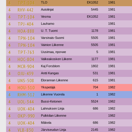
4
TPT-104
TLO
EK1052
1981
4
RHV-442
Autolinjat
5445
1981
4
TPT-104
Vesma
EK1052
1981
4
TPJ-404
Lauhamo
1981
4
HOA-888
U. T. Tuomi
1178
1981
4
TPN-104
Varsinais-Suomi
5505
1981
4
TPN-104
Vainion Liikenne
5505
1981
4
TPT-763
Uusimaa, прочие
5
1981
4
HOC-804
Valkeakosken Liikenn
1177
1981
4
MCR-904
Kaj Forsblom
1802
1981
4
OJU-439
Antti Kangas
531
1981
4
UNS-508
Elorannan Liikenne
615
1981
4
HOU-510
Ykspetäjä
704
1982
4
RHM-512
Liikenne Vuorela
1
1982
4
UOL-344
Bussi-Ketonen
5524
1982
4
UOK-404
Lahnuksen Linja
686
1982
4
OKP-990
Pulkkilan Liikenne
1982
4
UOK-404
Mäkela
686
1982
4
VLB-830
Järviseudun Linja
2145
1982