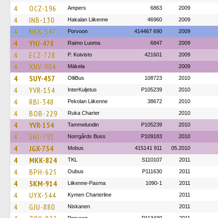
4
OCZ-196
Ampers
6863
2009
4
INB-130
Hakalan Liikenne
46960
2009
4
NKK-547
Porvoon
414467 690
2009
4
YHJ-478
Raimo Luoma
6847
2009
4
ECZ-728
P. Koivisto
421601
2009
4
XNV-904
Mäkela
2009
4
SUY-457
OlliBus
108723
2010
4
YVR-154
InterKuljetus
P105239
2010
4
RBI-348
Pekolan Liikenne
38672
2010
4
BOB-229
Ruka Charter
2010
4
YVR-154
Tammelundin
P105239
2010
4
SNJ-791
Norrgårds Buss
P109183
2010
4
JGX-734
Mobus
415141 911
05.2010
4
MKK-824
TKL
S110107
2011
4
BPH-625
Oubus
P111630
2011
4
SKM-914
Liikenne-Pasma
1090-1
2011
4
UYX-544
Kymen Charterline
2011
4
GJU-880
Niskanen
2011