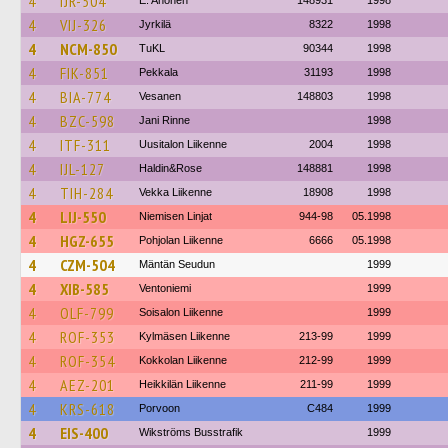
4
IJR-504
E. Ahonen
148931
1998
4
VIJ-326
Jyrkilä
8322
1998
4
NCM-850
TuKL
90344
1998
4
FIK-851
Pekkala
31193
1998
4
BIA-774
Vesanen
148803
1998
4
BZC-598
Jani Rinne
1998
4
ITF-311
Uusitalon Liikenne
2004
1998
4
IJL-127
Haldin&Rose
148881
1998
4
TIH-284
Vekka Liikenne
18908
1998
4
LIJ-550
Niemisen Linjat
944-98
05.1998
4
HGZ-655
Pohjolan Liikenne
6666
05.1998
4
CZM-504
Mäntän Seudun
1999
4
XIB-585
Ventoniemi
1999
4
OLF-799
Soisalon Liikenne
1999
4
ROF-353
Kylmäsen Liikenne
213-99
1999
4
ROF-354
Kokkolan Liikenne
212-99
1999
4
AEZ-201
Heikkilän Liikenne
211-99
1999
4
KRS-618
Porvoon
C484
1999
4
EIS-400
Wikströms Busstrafik
1999