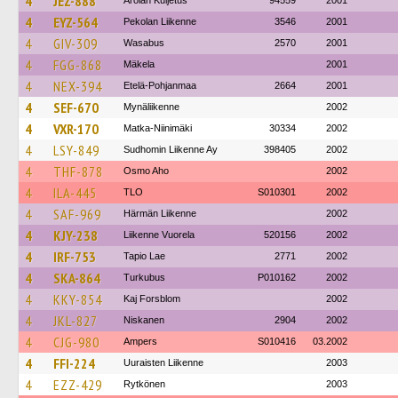
4
JEZ-888
Arolan Kuljetus
94559
2001
4
EYZ-564
Pekolan Liikenne
3546
2001
4
GIV-309
Wasabus
2570
2001
4
FGG-868
Mäkela
2001
4
NEX-394
Etelä-Pohjanmaa
2664
2001
4
SEF-670
Mynäliikenne
2002
4
VXR-170
Matka-Niinimäki
30334
2002
4
LSY-849
Sudhomin Liikenne Ay
398405
2002
4
THF-878
Osmo Aho
2002
4
ILA-445
TLO
S010301
2002
4
SAF-969
Härmän Liikenne
2002
4
KJY-238
Liikenne Vuorela
520156
2002
4
IRF-753
Tapio Lae
2771
2002
4
SKA-864
Turkubus
P010162
2002
4
KKY-854
Kaj Forsblom
2002
4
JKL-827
Niskanen
2904
2002
4
CJG-980
Ampers
S010416
03.2002
4
FFI-224
Uuraisten Liikenne
2003
4
EZZ-429
Rytkönen
2003