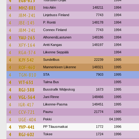
4
EGB-615
Tourusen Linjat
1994
4
MHZ-881
Into Alén
148211
1994
4
JBM-241
Linjebuss Finland
7743
1994
4
JBE-145
P. Rontti
148178
1994
4
JBM-241
Connex Finland
7743
1994
4
YAU-263
Alhonen&Lastunen
148186
1994
4
XFY-164
Antti Kangas
148197
1994
4
RGA-374
Liikenne Seppälä
1994
4
KJY-342
Sundellbus
22239
1995
4
ROF-460
Mannerkiven Liikenne
148321
1995
4
TGN-810
STA
7903
1995
4
VIT-631
Talma Bus
1995
4
RGJ-388
Busstrafik Widjeskog
1673
1995
4
VGL-364
Jani Rinne
148466
1995
4
IGR-417
Liikenne-Pasma
148451
1995
4
CCV-721
Paunu
21774
1995
4
UGE-404
Pekki
04.1995
4
YVP-441
PP Tilausmatkat
1772
1996
4
RGJ-602
Tokee
1724
1996