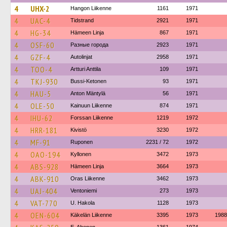
4
UHX-2
Hangon Liikenne
1161
1971
4
UAC-4
Tidstrand
2921
1971
4
HG-34
Hämeen Linja
867
1971
4
OSF-60
Разные города
2923
1971
4
GZF-4
Autolinjat
2958
1971
4
TOO-4
Artturi Anttila
109
1971
4
TKJ-930
Bussi-Ketonen
93
1971
4
HAU-5
Anton Mäntylä
56
1971
4
OLE-50
Kainuun Liikenne
874
1971
4
IHU-62
Forssan Liikenne
1219
1972
4
HRR-181
Kivistö
3230
1972
4
MF-91
Ruponen
2231 / 72
1972
4
OAO-194
Kyllonen
3472
1973
4
ABS-928
Hämeen Linja
3664
1973
4
ABK-910
Oras Liikenne
3462
1973
4
UAJ-404
Ventoniemi
273
1973
4
VAT-770
U. Hakola
1128
1973
4
OEN-604
Käkelän Liikenne
3395
1973
1988