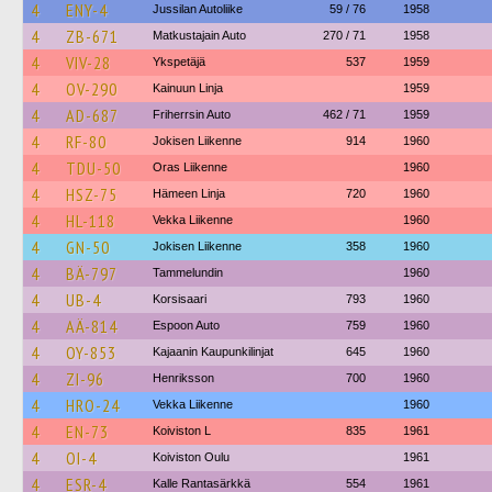
4
ENY-4
Jussilan Autoliike
59 / 76
1958
4
ZB-671
Matkustajain Auto
270 / 71
1958
4
VIV-28
Ykspetäjä
537
1959
4
OV-290
Kainuun Linja
1959
4
AD-687
Friherrsin Auto
462 / 71
1959
4
RF-80
Jokisen Liikenne
914
1960
4
TDU-50
Oras Liikenne
1960
4
HSZ-75
Hämeen Linja
720
1960
4
HL-118
Vekka Liikenne
1960
4
GN-50
Jokisen Liikenne
358
1960
4
BÄ-797
Tammelundin
1960
4
UB-4
Korsisaari
793
1960
4
AÄ-814
Espoon Auto
759
1960
4
OY-853
Kajaanin Kaupunkilinjat
645
1960
4
ZI-96
Henriksson
700
1960
4
HRO-24
Vekka Liikenne
1960
4
EN-73
Koiviston L
835
1961
4
OI-4
Koiviston Oulu
1961
4
ESR-4
Kalle Rantasärkkä
554
1961