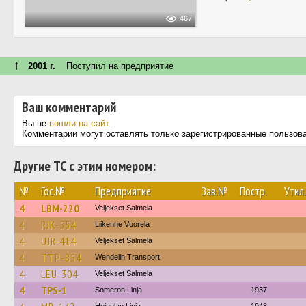
467
↑
2001 г.
Поступил на предприятие
Ваш комментарий
Вы не
вошли на сайт
.
Комментарии могут оставлять только зарегистрированные пользов
Другие ТС с этим номером:
№
Гос.№
Предприятие
Зав.№
Постр.
Утил.
4
LBM-220
Veljekset Salmela
4
RJK-554
Liikenne Vuorela
4
UJR-414
Veljekset Salmela
4
TTP-854
Wendelin Transport
4
LEU-304
Veljekset Salmela
4
TPS-1
Someron Linja
1937