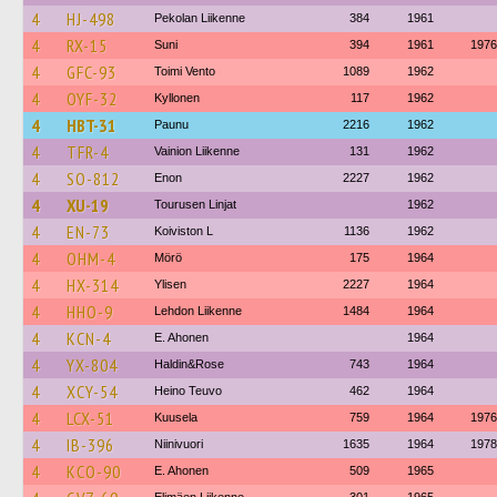
4
HJ-498
Pekolan Liikenne
384
1961
4
RX-15
Suni
394
1961
1976
4
GFC-93
Toimi Vento
1089
1962
4
OYF-32
Kyllonen
117
1962
4
HBT-31
Paunu
2216
1962
4
TFR-4
Vainion Liikenne
131
1962
4
SO-812
Enon
2227
1962
4
XU-19
Tourusen Linjat
1962
4
EN-73
Koiviston L
1136
1962
4
OHM-4
Mörö
175
1964
4
HX-314
Ylisen
2227
1964
4
HHO-9
Lehdon Liikenne
1484
1964
4
KCN-4
E. Ahonen
1964
4
YX-804
Haldin&Rose
743
1964
4
XCY-54
Heino Teuvo
462
1964
4
LCX-51
Kuusela
759
1964
1976
4
IB-396
Niinivuori
1635
1964
1978
4
KCO-90
E. Ahonen
509
1965