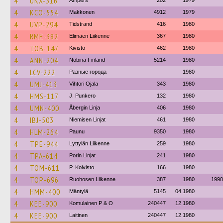
4
UKX-316
Ampers
202
1979
4
KCO-554
Makkonen
4912
1979
4
UVP-294
Tidstrand
416
1980
4
RME-382
Elimäen Liikenne
367
1980
4
TOB-147
Kivistö
462
1980
4
ANN-204
Nobina Finland
5214
1980
4
LCV-222
Разные города
1980
4
UMJ-413
Vihtori Ojala
343
1980
4
HMS-117
J. Punkero
132
1980
4
UMN-400
Åbergin Linja
406
1980
4
IBJ-503
Niemisen Linjat
461
1980
4
HLM-264
Paunu
9350
1980
4
TPE-944
Lyttylän Liikenne
259
1980
4
TPA-614
Porin Linjat
241
1980
4
TOM-611
P. Koivisto
166
1980
4
TOP-696
Ruohosen Liikenne
387
1980
1990
4
HMM-400
Mäntylä
5145
04.1980
4
KEE-900
Komulainen P & O
240447
12.1980
4
KEE-900
Laitinen
240447
12.1980