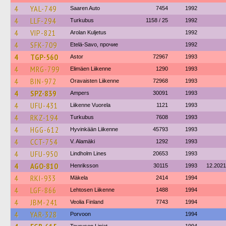
4
YAL-749
Saaren Auto
7454
1992
4
LLF-294
Turkubus
1158 / 25
1992
4
VIP-821
Arolan Kuljetus
1992
4
SFK-709
Etelä-Savo, прочие
1992
4
TGP-560
Astor
72967
1993
4
MRG-799
Elimäen Liikenne
1290
1993
4
BIN-972
Oravaisten Liikenne
72968
1993
4
SPZ-839
Ampers
30091
1993
4
UFU-431
Liikenne Vuorela
1121
1993
4
RKZ-194
Turkubus
7608
1993
4
HGG-612
Hyvinkään Liikenne
45793
1993
4
CCT-754
V. Alamäki
1292
1993
4
UFU-950
Lindholm Lines
20653
1993
4
AGO-810
Henriksson
30115
1993
12.2021
4
RKI-933
Mäkela
2414
1994
4
LGF-866
Lehtosen Liikenne
1488
1994
4
JBM-241
Veolia Finland
7743
1994
4
YAR-328
Porvoon
1994