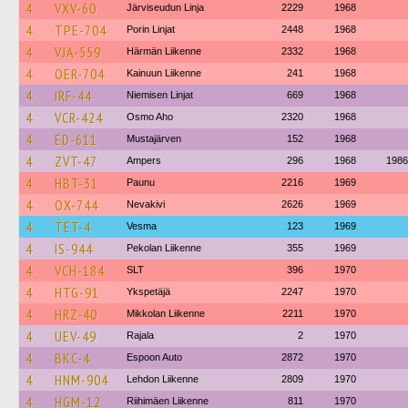
4
VXV-60
Järviseudun Linja
2229
1968
4
TPE-704
Porin Linjat
2448
1968
4
VJA-559
Härmän Liikenne
2332
1968
4
OER-704
Kainuun Liikenne
241
1968
4
IRF-44
Niemisen Linjat
669
1968
4
VCR-424
Osmo Aho
2320
1968
4
ED-611
Mustajärven
152
1968
4
ZVT-47
Ampers
296
1968
1986
4
HBT-31
Paunu
2216
1969
4
OX-744
Nevakivi
2626
1969
4
TET-4
Vesma
123
1969
4
IS-944
Pekolan Liikenne
355
1969
4
VCH-184
SLT
396
1970
4
HTG-91
Ykspetäjä
2247
1970
4
HRZ-40
Mikkolan Liikenne
2211
1970
4
UEV-49
Rajala
2
1970
4
BKC-4
Espoon Auto
2872
1970
4
HNM-904
Lehdon Liikenne
2809
1970
4
HGM-12
Riihimäen Liikenne
811
1970