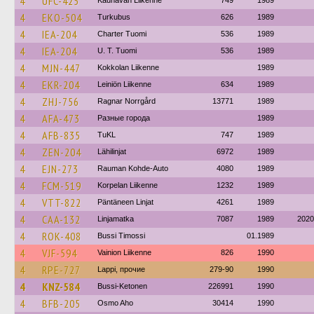
4
UFC-425
Kauhavan Liikenne
749
1989
4
EKO-504
Turkubus
626
1989
4
IEA-204
Charter Tuomi
536
1989
4
IEA-204
U. T. Tuomi
536
1989
4
MJN-447
Kokkolan Liikenne
1989
4
EKR-204
Leiniön Liikenne
634
1989
4
ZHJ-756
Ragnar Norrgård
13771
1989
4
AFA-473
Разные города
1989
4
AFB-835
TuKL
747
1989
4
ZEN-204
Lähilinjat
6972
1989
4
EJN-273
Rauman Kohde-Auto
4080
1989
4
FCM-519
Korpelan Liikenne
1232
1989
4
VTT-822
Päntäneen Linjat
4261
1989
4
CAA-132
Linjamatka
7087
1989
2020
4
ROK-408
Bussi Timossi
01.1989
4
VJF-594
Vainion Liikenne
826
1990
4
RPE-727
Lappi, прочие
279-90
1990
4
KNZ-584
Bussi-Ketonen
226991
1990
4
BFB-205
Osmo Aho
30414
1990