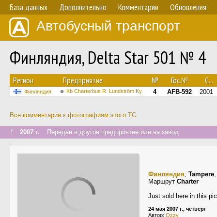
База данных
Дополнительно
Комментарии
Обновления
Автобусный транспорт
Финляндия, Delta Star 501 № 4
Регион
Предприятие
№
Гос.№
С...
Kb Charterbus R. Lundström Ky
4
AFB-592
2001
Финляндия
Все комментарии к фотографиям этого ТС
↑
2007 г.
Передан в другое предприятие или на завод
Финляндия
,
Tampere
Маршрут
Charter
Just sold here in this pic
24 мая 2007 г., четверг
Автор:
Ozzy