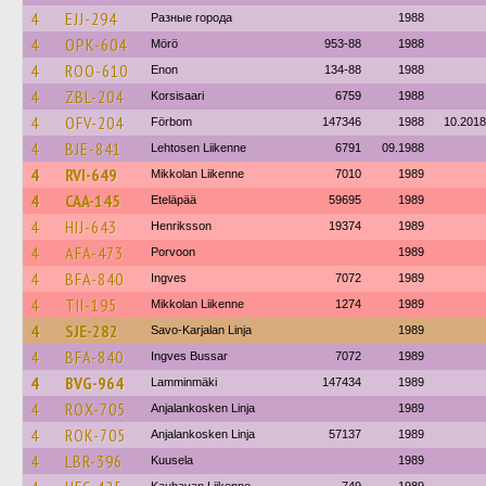
4
EJJ-294
Разные города
1988
4
OPK-604
Mörö
953-88
1988
4
ROO-610
Enon
134-88
1988
4
ZBL-204
Korsisaari
6759
1988
4
OFV-204
Förbom
147346
1988
10.2018
4
BJE-841
Lehtosen Liikenne
6791
09.1988
4
RVI-649
Mikkolan Liikenne
7010
1989
4
CAA-145
Eteläpää
59695
1989
4
HIJ-643
Henriksson
19374
1989
4
AFA-473
Porvoon
1989
4
BFA-840
Ingves
7072
1989
4
TII-195
Mikkolan Liikenne
1274
1989
4
SJE-282
Savo-Karjalan Linja
1989
4
BFA-840
Ingves Bussar
7072
1989
4
BVG-964
Lamminmäki
147434
1989
4
ROX-705
Anjalankosken Linja
1989
4
ROK-705
Anjalankosken Linja
57137
1989
4
LBR-396
Kuusela
1989