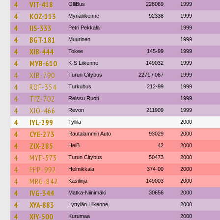
4
VIT-418
OlliBus
228069
1999
4
KOZ-113
Mynäliikenne
92338
1999
4
IIS-333
Petri Pekkala
1999
4
BGT-181
Muurinen
1999
4
XIB-444
Tokee
145-99
1999
4
MYB-610
K-S Liikenne
149032
1999
4
XIB-790
Turun Citybus
2271 / 067
1999
4
ROF-354
Turkubus
212-99
1999
4
TIZ-702
Reissu Ruoti
1999
4
XIO-466
Revon
211909
1999
4
IYL-299
Tyllilä
2000
4
CYE-273
Rautalammin Auto
93029
2000
4
ZIX-285
HelB
42
2000
4
MYF-573
Turun Citybus
50473
2000
4
FEP-992
Helmikkala
374-00
2000
4
MRG-842
Kasilinja
149003
2000
4
IVG-344
Matka-Niinimäki
30656
2000
4
XYA-883
Lyttylän Liikenne
2000
4
XIY-500
Kurumaa
2000