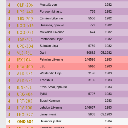
4
OLP-206
Mustajärven
1982
4
UPS-440
Porvoon kirjasto
755
1982
4
TRX-209
Elimäen Liikenne
5506
1982
4
UOO-516
Uusimaa, прочие
722
1982
4
UOO-221
Mikkolan Liikenne
674
1982
4
TSK-761
Päntäneen Linjat
1982
4
UPE-304
Sukulan Linja
5759
1982
4
VLS-761
Dahl
50882
05.1982
4
IEX-104
Pekolan Liikenne
146598
1983
4
HRA-400
LSL
5910
1983
4
ATK-981
Westendin Linja
3196
1983
4
ATK-981
Transbus
3196
1983
4
RJN-761
Etelä-Savo, прочие
1983
4
URC-404
Tyllilä
5797
1983
4
HRT-285
Bussi-Ketonen
1983
4
HRV-700
Lehdon Liikenne
146667
1983
4
LHO-527
Linjayhtymä
5805
05.1983
4
OMK-684
Helander ja Knit
1984