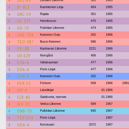
4
GVZ-69
Elimäen Liikenne
301
1965
4
IP-913
Kasiniemen Linja
454
1965
4
UNC-19
Rajala
301
1965
4
UE-333
Henriksson
475
1965
4
UIJ-70
Pukkilan Liikenne
474
1965
4
OAE-704
Koiviston Oulu
202
1966
4
TEO-987
Bussi-Ketonen
586
1966
4
YEI-98
Kauhavan Liikenne
2221
1966
4
UV-629
Norrgård
406
1966
4
EOA-4
Vähärauman
477
1966
4
EOA-4
Porin Linjat
477
1966
4
OSN-4
Koiviston Oulu
202
1966
4
EKX-13
Förbom
558
1966
1981
4
IXY-4
Länsilinjat
01.1966
4
ELR-40
Satakunta, прочие
01.1966
4
IKH-33
Vekka Liikenne
589
1967
4
OXB-70
Pulkkilan Liikenne
945
1967
4
TEV-354
Porin Linjat
1967
4
UOA-4
Korsisaari
2072
1967