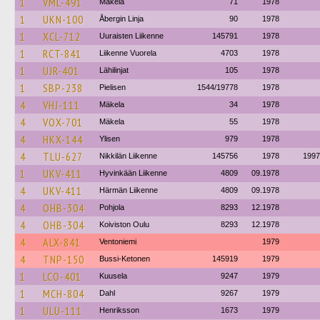
1
VML-491
Mäkela
71
1978
1
UKN-100
Åbergin Linja
90
1978
1
XCL-712
Uuraisten Liikenne
145791
1978
1
RCT-841
Liikenne Vuorela
4703
1978
1
UJR-401
Lähilinjat
105
1978
1
SBP-238
Pielisen
1544/19778
1978
4
VHJ-111
Mäkela
34
1978
4
VOX-701
Mäkela
55
1978
4
HKX-144
Ylisen
979
1978
4
TLU-627
Nikkilän Liikenne
145756
1978
1997
1
UKV-411
Hyvinkään Liikenne
4809
09.1978
4
UKV-411
Härmän Liikenne
4809
09.1978
4
OHB-304
Pohjola
8293
12.1978
4
OHB-304
Koiviston Oulu
8293
12.1978
4
ALX-841
Ventoniemi
1979
4
TNP-150
Bussi-Ketonen
145919
1979
1
LCO-401
Kuusela
9247
1979
1
MCH-804
Dahl
9267
1979
1
ULU-111
Henriksson
1673
1979