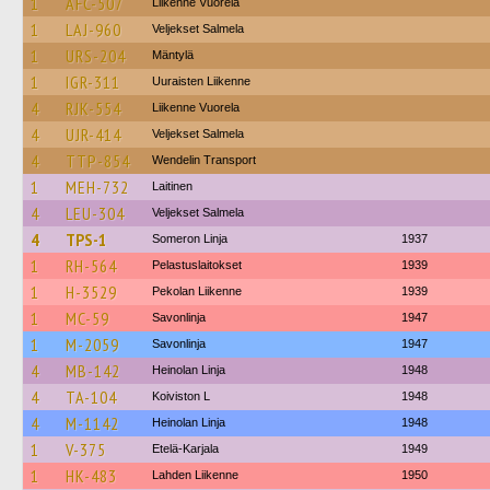
1
AFC-507
Liikenne Vuorela
1
LAJ-960
Veljekset Salmela
1
URS-204
Mäntylä
1
IGR-311
Uuraisten Liikenne
4
RJK-554
Liikenne Vuorela
4
UJR-414
Veljekset Salmela
4
TTP-854
Wendelin Transport
1
MEH-732
Laitinen
4
LEU-304
Veljekset Salmela
4
TPS-1
Someron Linja
1937
1
RH-564
Pelastuslaitokset
1939
1
H-3529
Pekolan Liikenne
1939
1
MC-59
Savonlinja
1947
1
M-2059
Savonlinja
1947
4
MB-142
Heinolan Linja
1948
4
TA-104
Koiviston L
1948
4
M-1142
Heinolan Linja
1948
1
V-375
Etelä-Karjala
1949
1
HK-483
Lahden Liikenne
1950