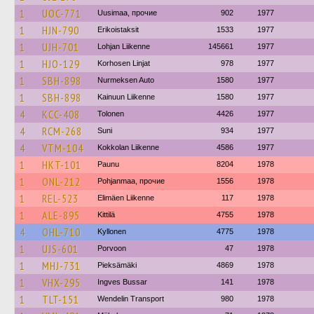
1
UOC-771
Uusimaa, прочие
902
1977
1
HJN-790
Erikoistaksit
1533
1977
1
UJH-701
Lohjan Liikenne
145661
1977
1
HJO-129
Korhosen Linjat
978
1977
1
SBH-898
Nurmeksen Auto
1580
1977
1
SBH-898
Kainuun Liikenne
1580
1977
4
KCC-408
Tolonen
4426
1977
4
RCM-268
Suni
934
1977
4
VTM-104
Kokkolan Liikenne
4586
1977
1
HKT-101
Paunu
8204
1978
1
ONL-212
Pohjanmaa, прочие
1556
1978
1
REL-523
Elimäen Liikenne
117
1978
1
ALE-895
Kittilä
4755
1978
4
OHL-710
Kyllonen
4775
1978
1
UJS-601
Porvoon
47
1978
1
MHJ-731
Pieksämäki
4869
1978
1
VHX-295
Ingves Bussar
141
1978
1
TLT-151
Wendelin Transport
980
1978