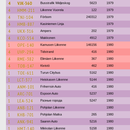
4
VJK-360
Busstrafik Widjeskog
5623
1979
4
HMM-211
Liikenne Vuorela
122
1979
4
TNJ-104
Förbom
240312
1979
4
HMB-887
Kasiniemen Linja
1979
4
UKX-316
Ampers
202
1979
4
KCO-554
Makkonen
4912
1979
1
OPE-140
Kamusen Liikenne
146156
1980
4
UVP-294
Tidstrand
416
1980
4
RME-382
Elimäen Liikenne
367
1980
4
TOB-147
Kivistö
462
1980
1
TOE-611
Turun Citybus
5162
1980
1
LCT-377
Heiskasen Liikenne
5144
1980
1
ANM-101
Friherrsin Auto
416
1980
1
ARC-701
Espoon Auto
5237
1980
1
LEA-524
Разные города
5247
1980
1
ANB-121
Pohjolan Liikenne
1980
1
KHB-701
Pohjolan Matka
265
1980
1
ANK-941
Saaren Auto
5216
1980
1
HMT-140
Mikkolan Liikenne
5158
1980