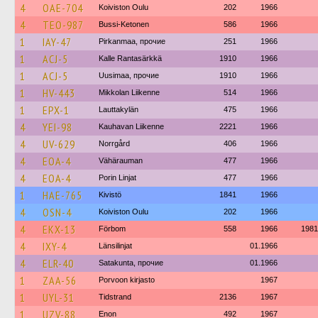
4
OAE-704
Koiviston Oulu
202
1966
4
TEO-987
Bussi-Ketonen
586
1966
1
IAY-47
Pirkanmaa, прочие
251
1966
1
ACJ-5
Kalle Rantasärkkä
1910
1966
1
ACJ-5
Uusimaa, прочие
1910
1966
1
HV-443
Mikkolan Liikenne
514
1966
1
EPX-1
Lauttakylän
475
1966
4
YEI-98
Kauhavan Liikenne
2221
1966
4
UV-629
Norrgård
406
1966
4
EOA-4
Vähärauman
477
1966
4
EOA-4
Porin Linjat
477
1966
1
HAE-765
Kivistö
1841
1966
4
OSN-4
Koiviston Oulu
202
1966
4
EKX-13
Förbom
558
1966
1981
4
IXY-4
Länsilinjat
01.1966
4
ELR-40
Satakunta, прочие
01.1966
1
ZAA-56
Porvoon kirjasto
1967
1
UYL-31
Tidstrand
2136
1967
1
UZV-88
Enon
492
1967