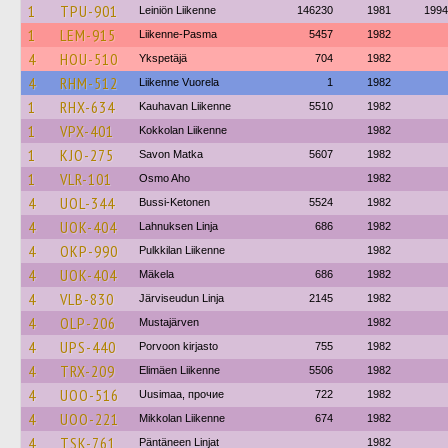
1
TPU-901
Leiniön Liikenne
146230
1981
1994
1
LEM-915
Liikenne-Pasma
5457
1982
4
HOU-510
Ykspetäjä
704
1982
4
RHM-512
Liikenne Vuorela
1
1982
1
RHX-634
Kauhavan Liikenne
5510
1982
1
VPX-401
Kokkolan Liikenne
1982
1
KJO-275
Savon Matka
5607
1982
1
VLR-101
Osmo Aho
1982
4
UOL-344
Bussi-Ketonen
5524
1982
4
UOK-404
Lahnuksen Linja
686
1982
4
OKP-990
Pulkkilan Liikenne
1982
4
UOK-404
Mäkela
686
1982
4
VLB-830
Järviseudun Linja
2145
1982
4
OLP-206
Mustajärven
1982
4
UPS-440
Porvoon kirjasto
755
1982
4
TRX-209
Elimäen Liikenne
5506
1982
4
UOO-516
Uusimaa, прочие
722
1982
4
UOO-221
Mikkolan Liikenne
674
1982
4
TSK-761
Päntäneen Linjat
1982