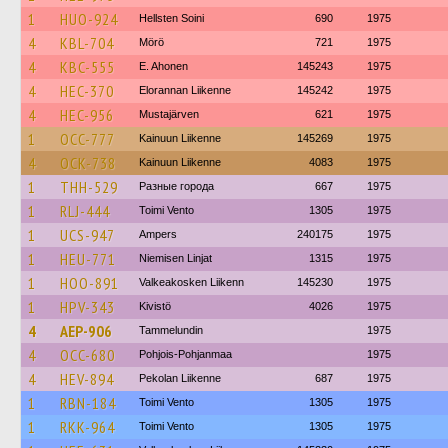
1
HUO-924
Hellsten Soini
690
1975
4
KBL-704
Mörö
721
1975
4
KBC-555
E. Ahonen
145243
1975
4
HEC-370
Elorannan Liikenne
145242
1975
4
HEC-956
Mustajärven
621
1975
1
OCC-777
Kainuun Liikenne
145269
1975
4
OCK-738
Kainuun Liikenne
4083
1975
1
THH-529
Разные города
667
1975
1
RLJ-444
Toimi Vento
1305
1975
1
UCS-947
Ampers
240175
1975
1
HEU-771
Niemisen Linjat
1315
1975
1
HOO-891
Valkeakosken Liikenn
145230
1975
1
HPV-343
Kivistö
4026
1975
4
AEP-906
Tammelundin
1975
4
OCC-680
Pohjois-Pohjanmaa
1975
4
HEV-894
Pekolan Liikenne
687
1975
1
RBN-184
Toimi Vento
1305
1975
1
RKK-964
Toimi Vento
1305
1975