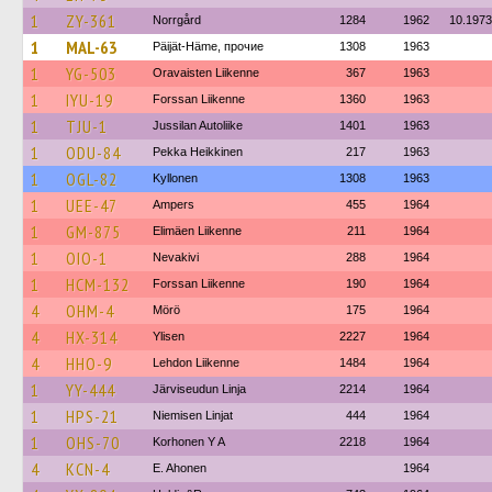
1
ZY-361
Norrgård
1284
1962
10.1973
1
MAL-63
Päijät-Häme, прочие
1308
1963
1
YG-503
Oravaisten Liikenne
367
1963
1
IYU-19
Forssan Liikenne
1360
1963
1
TJU-1
Jussilan Autoliike
1401
1963
1
ODU-84
Pekka Heikkinen
217
1963
1
OGL-82
Kyllonen
1308
1963
1
UEE-47
Ampers
455
1964
1
GM-875
Elimäen Liikenne
211
1964
1
OIO-1
Nevakivi
288
1964
1
HCM-132
Forssan Liikenne
190
1964
4
OHM-4
Mörö
175
1964
4
HX-314
Ylisen
2227
1964
4
HHO-9
Lehdon Liikenne
1484
1964
1
YY-444
Järviseudun Linja
2214
1964
1
HPS-21
Niemisen Linjat
444
1964
1
OHS-70
Korhonen Y A
2218
1964
4
KCN-4
E. Ahonen
1964