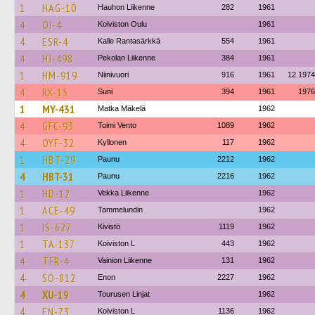
1
HAG-10
Hauhon Liikenne
282
1961
4
OI-4
Koiviston Oulu
1961
4
ESR-4
Kalle Rantasärkkä
554
1961
4
HJ-498
Pekolan Liikenne
384
1961
1
HM-919
Niinivuori
916
1961
12.1974
4
RX-15
Suni
394
1961
1976
1
MY-431
Matka Mäkelä
1962
4
GFC-93
Toimi Vento
1089
1962
4
OYF-32
Kyllonen
117
1962
1
HBT-29
Paunu
2212
1962
4
HBT-31
Paunu
2216
1962
1
HD-12
Vekka Liikenne
1962
1
ACE-49
Tammelundin
1962
1
IS-627
Kivistö
1119
1962
1
TA-137
Koiviston L
443
1962
4
TFR-4
Vainion Liikenne
131
1962
4
SO-812
Enon
2227
1962
4
XU-19
Tourusen Linjat
1962
4
EN-73
Koiviston L
1136
1962