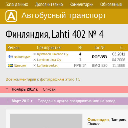
База данных
Дополнительно
Комментарии
Обновления
Автобусный транспорт
Финляндия, Lahti 402 № 4
Регион
Предприятие
№
Гос.№
С...
4
03.2011
Kylmäsen Liikenne Oy
ROF-353
Финляндия
1
04.2006
Lehtisen Linja Oy
FPB 34
BMG 820
11.1999
Швеция
Luftfartsverket
Все комментарии к фотографиям этого ТС
↑
Ноябрь 2017 г.
Списан
↑
Март 2011 г.
Передан в другое предприятие или на завод
Финляндия
,
Tampere
Charter