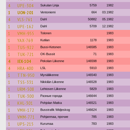
4
UPE-304
Sukulan Linja
5759
1982
1
UON-201
Ventoniemi
664
03.1982
4
VLS-761
Dahl
50882
05.1982
1
UPE-162
Dahl
5709
12.1982
1
VMH-955
Tolonen
1983
1
YAX-769
Kutilan
1178
1983
1
TUS-922
Bussi-Ketonen
146585
1983
1
TUK-721
OK-Bussit
71
1983
4
IEX-104
Pekolan Liikenne
146598
1983
4
HRA-400
LSL
5910
1983
1
TTN-950
Mynäliikenne
146540
1983
1
TSS-331
Nikkilän Liikenne
146528
1983
1
URM-508
Lehtosen Liikenne
5829
1983
1
TUK-300
Разные города
146644
1983
1
KHL-301
Pohjolan Matka
146521
1983
1
VMH-172
Busstrafik Widjeskog
146624
1983
1
VMM-771
Pohjanmaa, прочие
785
1983
1
UPS-215
Kurumaa
783
1983