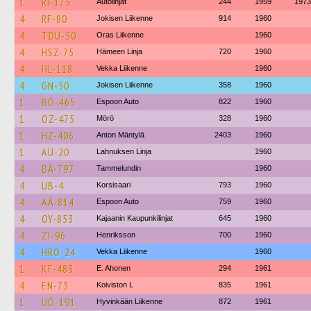
1
RI-175
Autolinjat
244
1959
1973
4
RF-80
Jokisen Liikenne
914
1960
4
TDU-50
Oras Liikenne
1960
4
HSZ-75
Hämeen Linja
720
1960
4
HL-118
Vekka Liikenne
1960
4
GN-50
Jokisen Liikenne
358
1960
1
BÖ-465
Espoon Auto
822
1960
1
OZ-475
Mörö
328
1960
1
HZ-406
Anton Mäntylä
2403
1960
1
AU-20
Lahnuksen Linja
1960
4
BÄ-797
Tammelundin
1960
4
UB-4
Korsisaari
793
1960
4
AÄ-814
Espoon Auto
759
1960
4
OY-853
Kajaanin Kaupunkilinjat
645
1960
4
ZI-96
Henriksson
700
1960
4
HRO-24
Vekka Liikenne
1960
1
KF-483
E. Ahonen
294
1961
4
EN-73
Koiviston L
835
1961
1
UÖ-191
Hyvinkään Liikenne
872
1961