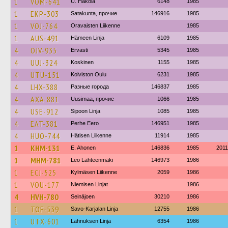
1
VOM-641
U. Hakola
6148
1985
1
EKP-303
Satakunta, прочие
146916
1985
1
VOJ-764
Oravaisten Liikenne
1985
1
AUS-491
Hämeen Linja
6109
1985
4
OJV-935
Ervasti
5345
1985
4
UUJ-324
Koskinen
1155
1985
4
UTU-151
Koiviston Oulu
6231
1985
4
LHX-388
Разные города
146837
1985
4
AXA-881
Uusimaa, прочие
1066
1985
4
USE-912
Sipoon Linja
1085
1985
4
EAT-381
Perhe Eero
146951
1985
4
HUO-744
Hätisen Liikenne
11914
1985
1
KHM-131
E. Ahonen
146836
1985
2011
1
MHM-781
Leo Lähteenmäki
146973
1986
1
ECJ-525
Kylmäsen Liikenne
2059
1986
1
VOU-177
Niemisen Linjat
1986
4
HVH-780
Seinäjoen
30210
1986
1
TOF-539
Savo-Karjalan Linja
12755
1986
1
UTX-601
Lahnuksen Linja
6354
1986