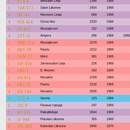
1
BTX-8
Metsälän Linja
2346
1968
1
TAR-372
Salon Liikenne
2454
1968
4
IRF-44
Niemisen Linjat
669
1968
4
VCR-424
Osmo Aho
2320
1968
4
ED-611
Mustajärven
152
1968
4
ZVT-47
Ampers
296
1968
1986
1
VMB-114
Mustajärven
2578
1969
1
HBT-29
Paunu
2212
1969
1
OAM-17
Mörö
381
1969
1
VJP-826
Järviseudun Linja
226
1969
1
KRG-1
E. Ahonen
250
1969
1
OX-816
Nevakivi
2709
1969
4
HBT-31
Paunu
2216
1969
4
OX-744
Nevakivi
2626
1969
4
TET-4
Vesma
123
1969
1
ZSI-9
Разные города
247
1969
1
BV-101
Paikallislinjat
2644
1969
4
IS-944
Pekolan Liikenne
355
1969
1
VKL-801
Kokkolan Liikenne
2845
1970