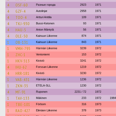
4
OSF-60
Разные города
2923
1971
4
GZF-4
Autolinjat
2958
1971
4
TOO-4
Artturi Anttila
109
1971
4
TKJ-930
Bussi-Ketonen
93
1971
4
HAU-5
Anton Mäntylä
56
1971
4
OLE-50
Kainuun Liikenne
874
1971
1
OB-131
Kainuun Liikenne
843
1971
1
VMH-795
Härmän Liikenne
3239
1972
1
ZHC-1
Ventoniemi
153
1972
1
HKV-513
Kivistö
3241
1972
4
IHU-62
Forssan Liikenne
1219
1972
4
HRR-181
Kivistö
3230
1972
1
VAB-431
Härmän Liikenne
1236
1972
1
ZKN-35
ETELA-SLL
1230
1972
4
MF-91
Ruponen
2231 / 72
1972
1
TAV-133
Mäkinen
233
1972
1984
1
TBE-101
Förbom
316
1973
1
RAO-427
Elimäen Liikenne
378
1973