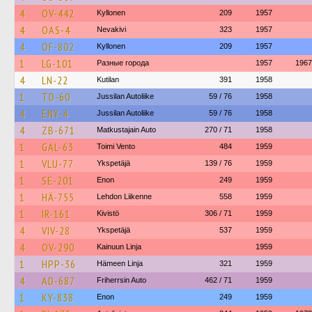
4
OV-442
Kyllonen
209
1957
4
OAS-4
Nevakivi
323
1957
4
OF-802
Kyllonen
209
1957
1
LG-101
Разные города
1957
1967
4
LN-22
Kutilan
391
1958
1
TD-60
Jussilan Autoliike
59 / 76
1958
4
ENY-4
Jussilan Autoliike
59 / 76
1958
4
ZB-671
Matkustajain Auto
270 / 71
1958
1
GAL-63
Toimi Vento
484
1959
1
VLU-77
Ykspetäjä
139 / 76
1959
1
SE-201
Enon
249
1959
1
HÄ-755
Lehdon Liikenne
558
1959
1
IR-161
Kivistö
306 / 71
1959
4
VIV-28
Ykspetäjä
537
1959
4
OV-290
Kainuun Linja
1959
1
HPP-36
Hämeen Linja
321
1959
4
AD-687
Friherrsin Auto
462 / 71
1959
1
KY-838
Enon
249
1959