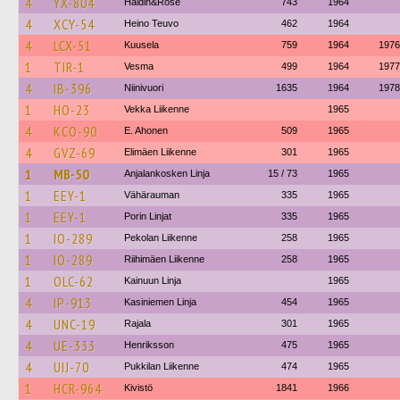
4
YX-804
Haldin&Rose
743
1964
4
XCY-54
Heino Teuvo
462
1964
4
LCX-51
Kuusela
759
1964
1976
1
TIR-1
Vesma
499
1964
1977
4
IB-396
Niinivuori
1635
1964
1978
1
HO-23
Vekka Liikenne
1965
4
KCO-90
E. Ahonen
509
1965
4
GVZ-69
Elimäen Liikenne
301
1965
1
MB-50
Anjalankosken Linja
15 / 73
1965
1
EEY-1
Vähärauman
335
1965
1
EEY-1
Porin Linjat
335
1965
1
IO-289
Pekolan Liikenne
258
1965
1
IO-289
Riihimäen Liikenne
258
1965
1
OLC-62
Kainuun Linja
1965
4
IP-913
Kasiniemen Linja
454
1965
4
UNC-19
Rajala
301
1965
4
UE-333
Henriksson
475
1965
4
UIJ-70
Pukkilan Liikenne
474
1965
1
HCR-964
Kivistö
1841
1966