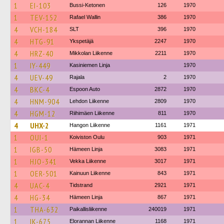
1
EI-103
Bussi-Ketonen
126
1970
1
TEV-152
Rafael Wallin
386
1970
4
VCH-184
SLT
396
1970
4
HTG-91
Ykspetäjä
2247
1970
4
HRZ-40
Mikkolan Liikenne
2211
1970
1
IY-449
Kasiniemen Linja
1970
4
UEV-49
Rajala
2
1970
4
BKC-4
Espoon Auto
2872
1970
4
HNM-904
Lehdon Liikenne
2809
1970
4
HGM-12
Riihimäen Liikenne
811
1970
4
UHX-2
Hangon Liikenne
1161
1971
1
OUI-1
Koiviston Oulu
903
1971
1
IGB-50
Hämeen Linja
3083
1971
1
HJO-341
Vekka Liikenne
3017
1971
1
OER-501
Kainuun Liikenne
843
1971
4
UAC-4
Tidstrand
2921
1971
4
HG-34
Hämeen Linja
867
1971
1
THA-632
Paikallisliikenne
240019
1971
1
IK-675
Elorannan Liikenne
1168
1971