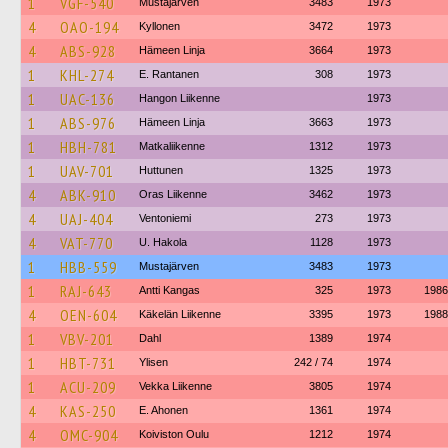
1
VGF-540
Mustajärven
3483
1973
4
OAO-194
Kyllonen
3472
1973
4
ABS-928
Hämeen Linja
3664
1973
1
KHL-274
E. Rantanen
308
1973
1
UAC-136
Hangon Liikenne
1973
1
ABS-976
Hämeen Linja
3663
1973
1
HBH-781
Matkaliikenne
1312
1973
1
UAV-701
Huttunen
1325
1973
4
ABK-910
Oras Liikenne
3462
1973
4
UAJ-404
Ventoniemi
273
1973
4
VAT-770
U. Hakola
1128
1973
1
HBB-559
Mustajärven
3483
1973
1
RAJ-643
Antti Kangas
325
1973
1986
4
OEN-604
Käkelän Liikenne
3395
1973
1988
1
VBV-201
Dahl
1389
1974
1
HBT-731
Ylisen
242 / 74
1974
1
ACU-209
Vekka Liikenne
3805
1974
4
KAS-250
E. Ahonen
1361
1974
4
OMC-904
Koiviston Oulu
1212
1974