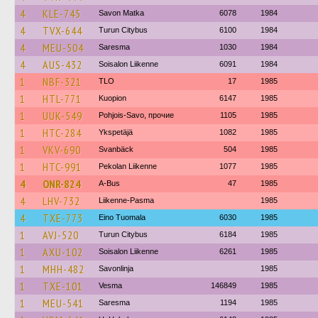
4
KLE-745
Savon Matka
6078
1984
4
TVX-644
Turun Citybus
6100
1984
4
MEU-504
Saresma
1030
1984
4
AUS-432
Soisalon Liikenne
6091
1984
1
NBF-321
TLO
17
1985
1
HTL-771
Kuopion
6147
1985
1
UUK-549
Pohjois-Savo, прочие
1105
1985
1
HTC-284
Ykspetäjä
1082
1985
1
VKV-690
Svanbäck
504
1985
1
HTC-991
Pekolan Liikenne
1077
1985
4
ONR-824
A-Bus
47
1985
4
LHV-732
Liikenne-Pasma
1985
4
TXE-773
Eino Tuomala
6030
1985
1
AVJ-520
Turun Citybus
6184
1985
1
AXU-102
Soisalon Liikenne
6261
1985
1
MHH-482
Savonlinja
1985
1
TXE-101
Vesma
146849
1985
1
MEU-541
Saresma
1194
1985