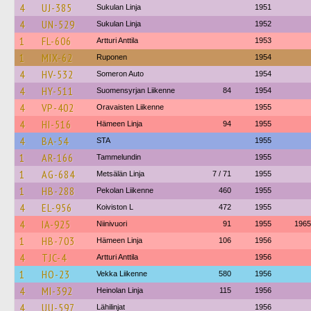
4
UJ-385
Sukulan Linja
1951
4
UN-529
Sukulan Linja
1952
1
FL-606
Artturi Anttila
1953
1
MIX-62
Ruponen
1954
4
HV-532
Someron Auto
1954
4
HY-511
Suomensyrjan Liikenne
84
1954
4
VP-402
Oravaisten Liikenne
1955
4
HI-516
Hämeen Linja
94
1955
4
BA-54
STA
1955
1
AR-166
Tammelundin
1955
1
AG-684
Metsälän Linja
7 / 71
1955
1
HB-288
Pekolan Liikenne
460
1955
4
EL-956
Koiviston L
472
1955
4
IA-925
Niinivuori
91
1955
1965
1
HB-703
Hämeen Linja
106
1956
4
TJC-4
Artturi Anttila
1956
1
HO-23
Vekka Liikenne
580
1956
4
MI-392
Heinolan Linja
115
1956
4
UU-597
Lähilinjat
1956