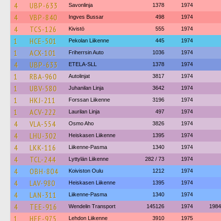
4
UBP-633
Savonlinja
1378
1974
4
VBP-840
Ingves Bussar
498
1974
4
TCS-126
Kivistö
555
1974
1
HCE-501
Pekolan Liikenne
445
1974
1
ACX-101
Friherrsin Auto
1036
1974
4
UBP-633
ETELA-SLL
1378
1974
1
RBA-960
Autolinjat
3817
1974
1
UBV-580
Juhanilan Linja
3642
1974
1
HKJ-211
Forssan Liikenne
3196
1974
1
ACV-222
Laurilan Linja
497
1974
4
VLA-554
Osmo Aho
3826
1974
4
LHU-302
Heiskasen Liikenne
1395
1974
4
LKK-116
Liikenne-Pasma
1340
1974
4
TCL-244
Lyttylän Liikenne
282 / 73
1974
4
OBH-804
Koiviston Oulu
1212
1974
4
LAV-980
Heiskasen Liikenne
1395
1974
4
LAN-311
Liikenne-Pasma
1340
1974
4
TEE-916
Wendelin Transport
145126
1974
1984
1
HEE-975
Lehdon Liikenne
3910
1975