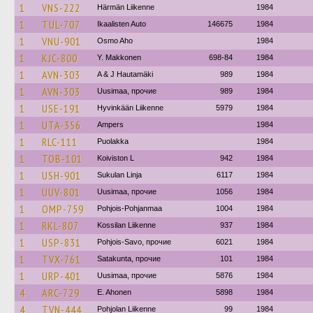
1
VNS-222
Härmän Liikenne
1984
1
TUL-707
Ikaalisten Auto
146675
1984
1
VNU-901
Osmo Aho
1984
1
KJC-800
Y. Makkonen
698-84
1984
1
AVN-303
A & J Hautamäki
989
1984
1
AVN-303
Uusimaa, прочие
989
1984
1
USE-191
Hyvinkään Liikenne
5979
1984
1
UTA-356
Ampers
1984
1
RLC-111
Puolakka
1984
1
TOB-101
Koiviston L
942
1984
1
USH-901
Sukulan Linja
6117
1984
1
UUV-801
Uusimaa, прочие
1056
1984
1
OMP-759
Pohjois-Pohjanmaa
1004
1984
1
RKL-807
Kossilan Liikenne
937
1984
1
USP-831
Pohjois-Savo, прочие
6021
1984
1
TVX-761
Satakunta, прочие
101
1984
1
URP-401
Uusimaa, прочие
5876
1984
4
ARC-729
E. Ahonen
5898
1984
4
TVN-444
Pohjolan Liikenne
99
1984