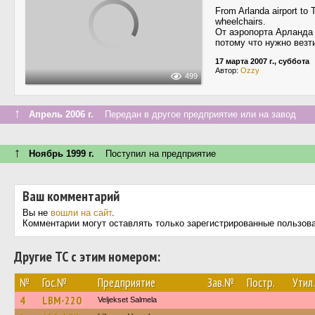
From Arlanda airport to T
wheelchairs.
От аэропорта Арланда 
потому что нужно везт
17 марта 2007 г., суббота
Автор:
Ozzy
499
↑
Апрель 2006 г.
Передан в другое предприятие или на завод
↑
Ноябрь 1999 г.
Поступил на предприятие
Ваш комментарий
Вы не
вошли на сайт
.
Комментарии могут оставлять только зарегистрированные пользов
Другие ТС с этим номером:
№
Гос.№
Предприятие
Зав.№
Постр.
Утил.
4
LBM-220
Veljekset Salmela