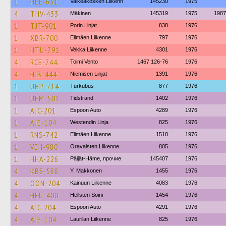
1
HEE-631
Valkeakosken Liikenn
145230
1975
4
THV-433
Mäkinen
145319
1975
1987
1
TJT-901
Porin Linjat
838
1976
1
XBR-700
Elimäen Liikenne
797
1976
1
HTU-791
Vekka Liikenne
4301
1976
4
RCE-744
Toimi Vento
1467 126-76
1976
4
HJB-444
Niemisen Linjat
1391
1976
1
UHP-714
Turkubus
877
1976
1
UEM-501
Tidstrand
1402
1976
1
AJC-201
Espoon Auto
4289
1976
1
AJE-104
Westendin Linja
825
1976
1
RNS-742
Elimäen Liikenne
1518
1976
1
VEH-980
Oravaisten Liikenne
805
1976
1
HHA-226
Päijät-Häme, прочие
145407
1976
4
KBS-588
Y. Makkonen
1455
1976
4
OON-204
Kainuun Liikenne
4083
1976
4
HEU-400
Hellsten Soini
1454
1976
4
AJC-204
Espoon Auto
4291
1976
4
AJE-104
Laurilan Liikenne
825
1976