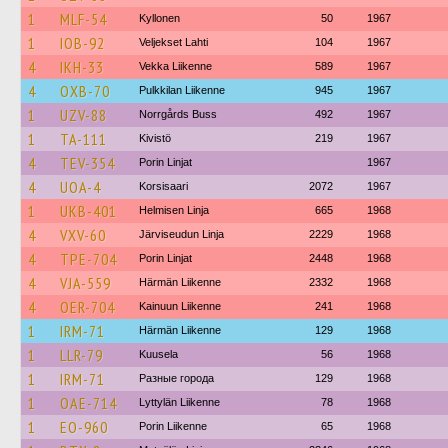
1
MLF-54
Kyllonen
50
1967
1
IOB-92
Veljekset Lahti
104
1967
4
IKH-33
Vekka Liikenne
589
1967
4
OXB-70
Pulkkilan Liikenne
945
1967
1
UZV-88
Norrgårds Buss
492
1967
1
TA-111
Kivistö
219
1967
4
TEV-354
Porin Linjat
1967
4
UOA-4
Korsisaari
2072
1967
1
UKB-401
Helmisen Linja
665
1968
4
VXV-60
Järviseudun Linja
2229
1968
4
TPE-704
Porin Linjat
2448
1968
4
VJA-559
Härmän Liikenne
2332
1968
4
OER-704
Kainuun Liikenne
241
1968
1
IRM-71
Härmän Liikenne
129
1968
1
LLR-79
Kuusela
56
1968
1
IRM-71
Разные города
129
1968
1
OAE-714
Lyttylän Liikenne
78
1968
1
EO-960
Porin Liikenne
65
1968