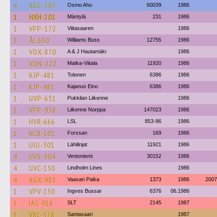
4
XKE-105
Osmo Aho
60039
1986
1
HXH-201
Mäntylä
231
1986
1
VPP-172
Viitasaaren
1986
1
ÅL 650
Williams Buss
12755
1986
1
VOX-870
A & J Hautamäki
1986
1
VON-222
Matka-Viitala
11920
1986
1
KJP-481
Tolonen
6386
1986
1
KJP-481
Kajanus Eino
6386
1986
1
UVP-651
Pukkilan Liikenne
1986
1
VPP-938
Liikenne Norppa
147023
1986
1
HVR-666
LSL
853-86
1986
1
NCX-101
Forssan
169
1986
1
UUJ-301
Lähilinjat
11921
1986
4
UVS-304
Ventoniemi
30152
1986
4
UVC-150
Lindholm Lines
1986
4
AGX-985
Vaasan Paika
1373
1986
2007
1
VPV-150
Ingves Bussar
6376
06.1986
1
IAC-916
SLT
2145
1987
1
VRC-578
Santasaari
1987