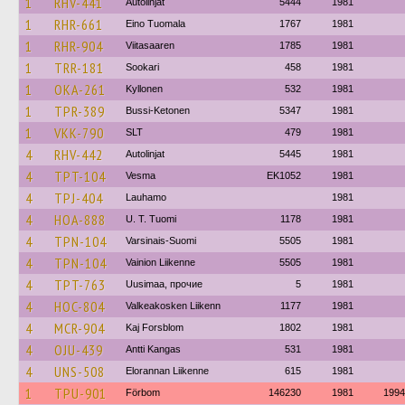
1
RHV-441
Autolinjat
5444
1981
1
RHR-661
Eino Tuomala
1767
1981
1
RHR-904
Viitasaaren
1785
1981
1
TRR-181
Sookari
458
1981
1
OKA-261
Kyllonen
532
1981
1
TPR-389
Bussi-Ketonen
5347
1981
1
VKK-790
SLT
479
1981
4
RHV-442
Autolinjat
5445
1981
4
TPT-104
Vesma
EK1052
1981
4
TPJ-404
Lauhamo
1981
4
HOA-888
U. T. Tuomi
1178
1981
4
TPN-104
Varsinais-Suomi
5505
1981
4
TPN-104
Vainion Liikenne
5505
1981
4
TPT-763
Uusimaa, прочие
5
1981
4
HOC-804
Valkeakosken Liikenn
1177
1981
4
MCR-904
Kaj Forsblom
1802
1981
4
OJU-439
Antti Kangas
531
1981
4
UNS-508
Elorannan Liikenne
615
1981
1
TPU-901
Förbom
146230
1981
1994