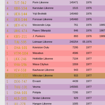
4
TJT-362
Porin Liikenne
145471
1976
4
XBR-534
Karstulan Liikenne
1515
1976
4
UEX-144
Yrjö Brofeldt
145460
1976
4
UEX-144
Forssan Liikenne
145460
1976
4
UEV-474
Westendin Linja
761
1976
1985
4
UHK-474
Paavo Sillanpää
846
1976
1987
4
KBS-211
J. Punkero
893
1976
1989
1
TJU-595
Loimaan Liikenne
240254
05.1976
1
OHA-101
Koiviston Oulu
7295
1977
1
VTM-104
Wasabus
4586
1977
1
LKK-246
Heikkilän Liikenne
7104
1977
1
VHA-196
Wasa Citybus
1559
1977
4
VEV-558
Kauhavan Liikenne
943
1977
4
TKM-302
Mikkolan Liikenne
915
1977
1
OEK-747
Ervasti
4439
1977
1
TKU-101
Vesma
145565
1977
1
OHA-101
Pohjola
7295
1977
1
ALB-101
Sirolan Liikenne
929
1977
1
UJL-278
Hangon Liikenne
1005
1977