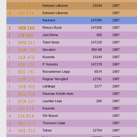
1
LKA-478
Ketosen Liikenne
13144
1987
4
LKJ-124
Ketosen Liikenne
1987
4
LKC-414
Karinord
147284
1987
1
HXX-260
Reissu Ruoti
147205
1987
1
LJV-632
Jani Rinne
355
1987
1
RMR-111
Toimi Vento
147120
1987
1
BHM-103
Nevakivi
950-88
1987
1
LKA-478
Kuusela
13144
1987
1
VRH-707
P. Koivisto
147178
1987
1
BCE-731
Rovaniemen Linjat
6574
1987
1
UXP-271
Ragnar Norrgård
12741
1987
1
UXB-801
Lähilinjat
2177
1987
1
BEU-356
Rauman Kohde-Auto
1987
1
BCN-127
Laurilan Linja
260
1987
4
LKJ-124
Kuusela
1987
4
EJA-814
OK-Bussit
1987
4
XKT-675
Tourusen Linjat
1987
4
HXE-352
Tokee
12754
1987