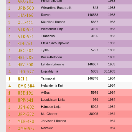
1
ARX-201
Friherrsin Auto
1983
1
UPR-300
Wikströms Busstrafik
848
1983
1
LHA-166
Revon
146553
1983
1
OLL-431
Käkelän Liikenne
5837
1983
4
ATK-981
Westendin Linja
3196
1983
4
ATK-981
Transbus
3196
1983
4
RJN-761
Etelä-Savo, прочие
1983
4
URC-404
Tyllilä
5797
1983
4
HRT-285
Bussi-Ketonen
1983
4
HRV-700
Lehdon Liikenne
146667
1983
4
LHO-527
Linjayhtymä
5805
05.1983
1
NCJ-1
Ysimatkat
146748
1984
4
OMK-684
Helander ja Knit
1984
1
USE-191
A-Bus
5979
1984
1
HPP-641
Luopioisten Linja
979
1984
1
USN-602
Hämeen Linja
5992
1984
1
URP-352
ML-Charter
30005
1984
4
MER-470
Järvisen Liikenne
1984
4
OMA-927
Nevakivi
1984