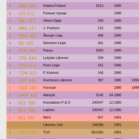
4
ANN-204
Nobina Finland
5214
1980
4
LCV-222
Разные города
1980
4
UMJ-413
Vihtori Ojala
343
1980
4
HMS-117
J. Punkero
132
1980
4
UMN-400
Åbergin Linja
406
1980
4
IBJ-503
Niemisen Linjat
461
1980
4
HLM-264
Paunu
9350
1980
4
TPE-944
Lyttylän Liikenne
259
1980
4
TPA-614
Porin Linjat
241
1980
4
TOM-611
P. Koivisto
166
1980
4
TOP-696
Ruohosen Liikenne
387
1980
1990
1
TOO-289
Forssan
1980
1999
4
HMM-400
Mäntylä
5145
04.1980
4
KEE-900
Komulainen P & O
240447
12.1980
4
KEE-900
Laitinen
240447
12.1980
1
KEL-301
Mörö
607
1981
1
TRA-937
Liikenne Joki
146286
1981
4
TPT-104
TLO
EK1052
1981