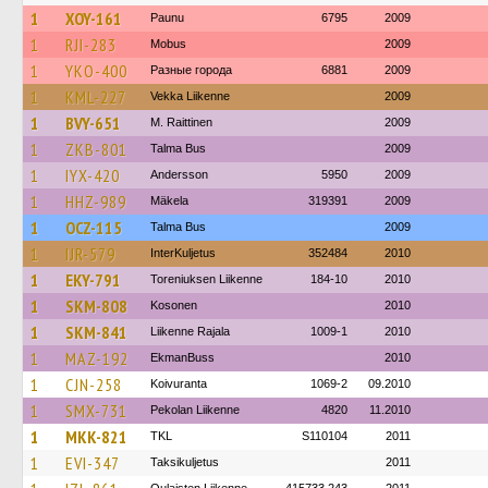
1
XOY-161
Paunu
6795
2009
1
RJI-283
Mobus
2009
1
YKO-400
Разные города
6881
2009
1
KML-227
Vekka Liikenne
2009
1
BVY-651
M. Raittinen
2009
1
ZKB-801
Talma Bus
2009
1
IYX-420
Andersson
5950
2009
1
HHZ-989
Mäkela
319391
2009
1
OCZ-115
Talma Bus
2009
1
IJR-579
InterKuljetus
352484
2010
1
EKY-791
Toreniuksen Liikenne
184-10
2010
1
SKM-808
Kosonen
2010
1
SKM-841
Liikenne Rajala
1009-1
2010
1
MAZ-192
EkmanBuss
2010
1
CJN-258
Koivuranta
1069-2
09.2010
1
SMX-731
Pekolan Liikenne
4820
11.2010
1
MKK-821
TKL
S110104
2011
1
EVI-347
Taksikuljetus
2011