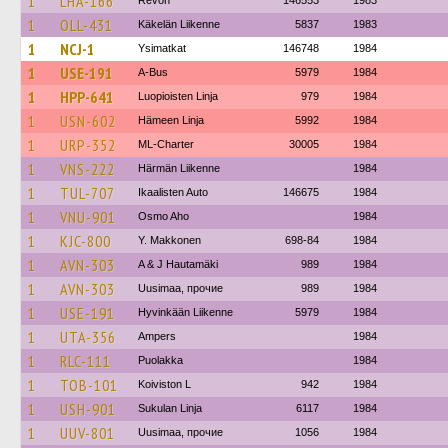
1
LHA-166
Revon
146553
1983
1
OLL-431
Käkelän Liikenne
5837
1983
1
NCJ-1
Ysimatkat
146748
1984
1
USE-191
A-Bus
5979
1984
1
HPP-641
Luopioisten Linja
979
1984
1
USN-602
Hämeen Linja
5992
1984
1
URP-352
ML-Charter
30005
1984
1
VNS-222
Härmän Liikenne
1984
1
TUL-707
Ikaalisten Auto
146675
1984
1
VNU-901
Osmo Aho
1984
1
KJC-800
Y. Makkonen
698-84
1984
1
AVN-303
A & J Hautamäki
989
1984
1
AVN-303
Uusimaa, прочие
989
1984
1
USE-191
Hyvinkään Liikenne
5979
1984
1
UTA-356
Ampers
1984
1
RLC-111
Puolakka
1984
1
TOB-101
Koiviston L
942
1984
1
USH-901
Sukulan Linja
6117
1984
1
UUV-801
Uusimaa, прочие
1056
1984