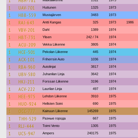
1
HBH-781
Matkaliikenne
1312
1973
1
UAV-701
Huttunen
1325
1973
1
HBB-559
Mustajärven
3483
1973
1
RAJ-643
Antti Kangas
325
1973
1986
1
VBV-201
Dahl
1389
1974
1
HBT-731
Ylisen
242 / 74
1974
1
ACU-209
Vekka Liikenne
3805
1974
1
HCE-501
Pekolan Liikenne
445
1974
1
ACX-101
Friherrsin Auto
1036
1974
1
RBA-960
Autolinjat
3817
1974
1
UBV-580
Juhanilan Linja
3642
1974
1
HKJ-211
Forssan Liikenne
3196
1974
1
ACV-222
Laurilan Linja
497
1974
1
HEE-975
Lehdon Liikenne
3910
1975
1
HUO-924
Hellsten Soini
690
1975
1
OCC-777
Kainuun Liikenne
145269
1975
1
THH-529
Разные города
667
1975
1
RLJ-444
Toimi Vento
1305
1975
1
UCS-947
Ampers
240175
1975