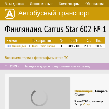
База данных
Дополнительно
Комментарии
Обновления
Автобусный транспорт
Финляндия, Carrus Star 602 № 1
Регион
Предприятие
№
Гос.№
С...
По...
1
OBF-309
2001
2009
Финляндия
Taksi Raimo Luoma
Все комментарии к фотографиям этого ТС
↑
2009 г.
Передан в другое предприятие или на завод
Финляндия
,
Tampere
Charter
5 мая 2006 г., пятница
Автор:
Ozzy