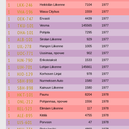
1
LKK-246
Heikkilän Liikenne
7104
1977
1
VHA-196
Wasa Citybus
1559
1977
1
OEK-747
Ervasti
4439
1977
1
TKU-101
Vesma
145565
1977
1
OHA-101
Pohjola
7295
1977
1
ALB-101
Sirolan Liikenne
929
1977
1
UJL-278
Hangon Liikenne
1005
1977
1
UOC-771
Uusimaa, прочие
902
1977
1
HJN-790
Erikoistaksit
1533
1977
1
UJH-701
Lohjan Liikenne
145661
1977
1
HJO-129
Korhosen Linjat
978
1977
1
SBH-898
Nurmeksen Auto
1580
1977
1
SBH-898
Kainuun Liikenne
1580
1977
1
HKT-101
Paunu
8204
1978
1
ONL-212
Pohjanmaa, прочие
1556
1978
1
REL-523
Elimäen Liikenne
117
1978
1
ALE-895
Kittilä
4755
1978
1
UJS-601
Porvoon
47
1978