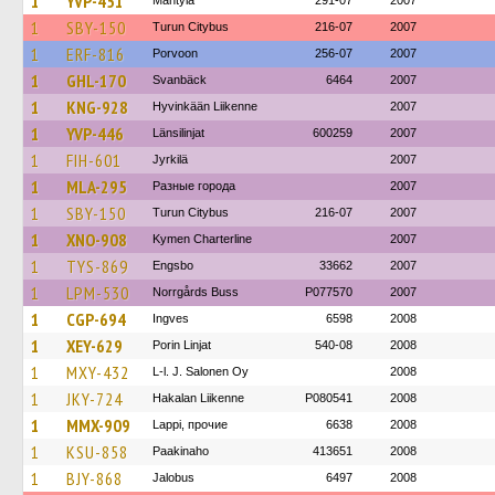
1
YVP-451
Mäntylä
291-07
2007
1
SBY-150
Turun Citybus
216-07
2007
1
ERF-816
Porvoon
256-07
2007
1
GHL-170
Svanbäck
6464
2007
1
KNG-928
Hyvinkään Liikenne
2007
1
YVP-446
Länsilinjat
600259
2007
1
FIH-601
Jyrkilä
2007
1
MLA-295
Разные города
2007
1
SBY-150
Turun Citybus
216-07
2007
1
XNO-908
Kymen Charterline
2007
1
TYS-869
Engsbo
33662
2007
1
LPM-530
Norrgårds Buss
P077570
2007
1
CGP-694
Ingves
6598
2008
1
XEY-629
Porin Linjat
540-08
2008
1
MXY-432
L-l. J. Salonen Oy
2008
1
JKY-724
Hakalan Liikenne
P080541
2008
1
MMX-909
Lappi, прочие
6638
2008
1
KSU-858
Paakinaho
413651
2008
1
BJY-868
Jalobus
6497
2008