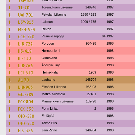
1
YBF-526
Matka Mäkelä
1997
1
TL-70
Toreniuksen Liikenne
148746
1997
1
UAI-701
Pekolan Liikenne
1880 / 323
1997
1
LSY-815
Laitinen
1909 / 175
1997
1
MFH-989
Revon
1997
1
CCE-570
Разные города
04.1997
1
LIB-722
Porvoon
934-98
1998
1
IIS-419
Hernesniemi
1998
1
IIJ-130
Osmo Aho
1998
1
LIB-765
Åbergin Linja
1998
1
ECI-510
Helmikkala
1989
1998
1
AL-70
Lauhamo
148704
1998
1
LIB-903
Elimäen Liikenne
968-98
1998
1
GCJ-589
Matka-Niinimäki
27401
1998
1
FCX-804
Mannerkiven Liikenne
132-98
1998
1
FCX-639
Porin Linjat
2
1998
1
OIO-528
Eteläpää
1998
1
OIO-528
Talma Bus
1998
1
EIS-386
Jani Rinne
148954
1998