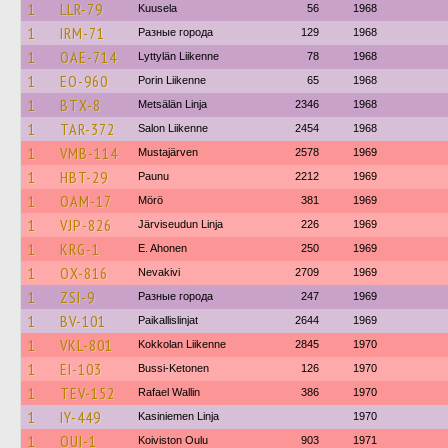
1
LLR-79
Kuusela
56
1968
1
IRM-71
Разные города
129
1968
1
OAE-714
Lyttylän Liikenne
78
1968
1
EO-960
Porin Liikenne
65
1968
1
BTX-8
Metsälän Linja
2346
1968
1
TAR-372
Salon Liikenne
2454
1968
1
VMB-114
Mustajärven
2578
1969
1
HBT-29
Paunu
2212
1969
1
OAM-17
Mörö
381
1969
1
VJP-826
Järviseudun Linja
226
1969
1
KRG-1
E. Ahonen
250
1969
1
OX-816
Nevakivi
2709
1969
1
ZSI-9
Разные города
247
1969
1
BV-101
Paikallislinjat
2644
1969
1
VKL-801
Kokkolan Liikenne
2845
1970
1
EI-103
Bussi-Ketonen
126
1970
1
TEV-152
Rafael Wallin
386
1970
1
IY-449
Kasiniemen Linja
1970
1
OUI-1
Koiviston Oulu
903
1971