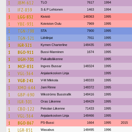
1
JBM-612
TLO
7617
1994
1
IFZ-859
S & P Lehtonen
1463
1994
1
LGG-832
Kivistö
148363
1995
1
YBE-931
Koiviston Oulu
7969
1995
1
TGN-798
STA
7900
1995
1
TGN-521
Lähilinjat
7911
1995
1
IGR-321
Kymen Charterline
148435
1995
1
BGO-911
Bussi-Manninen
1674
1995
1
UGH-701
Paikallisliikenne
1995
1
MCF-851
Ingves Bussar
148324
1995
1
VGL-364
Anjalankosken Linja
1995
1
VGB-241
V-M Mikkola
148333
1995
1
XMO-644
Jani Rinne
148372
1995
1
GBP-690
Wikströms Busstrafik
148416
1995
1
IGR-301
Oras Liikenne
148429
1995
1
CBO-122
Pekolan Liikenne
71433
1995
1
VGL-364
Anjalankosken Linja
148466
1995
1
BGO-867
PS-Bussi
1664
1995
2015
1
LGR-851
Wasabus
148495
1996