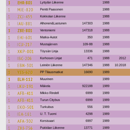
1
EHR-801
Lyttylän Liikenne
1988
1
MJE-820
Pentti Paasonen
1988
1
ZCJ-455
Kokkolan Liikenne
1988
1
IAU-881
Alhonen&Lastunen
147303
1988
1
ZBE-801
Ventoniemi
147318
1988
1
EHJ-601
Matka-Autot
350
1988
1
ICU-217
Mustajärven
109-88
1988
1
XKP-801
Töysän Linja
13336
1988
1
IBC-206
Korhosen Linjat
471
1988
2012
1
EBN-301
Leiniön Liikenne
147346
1988
10.2018
1
YES-620
PP Tilausmatkat
16690
1989
1
ELH-112
Muurinen
1989
1
LKU-191
Mäkela
922188
1989
1
AFB-411
Mikko Rindell
6999
1989
1
AFB-411
Turun Citybus
6999
1989
1
EKO-501
Turkubus
556
1989
1
IEA-161
U. T. Tuomi
4298
1989
1
AFA-302
Korsisaari
6997
1989
1
ZHJ-756
Pukkilan Liikenne
13771
1989