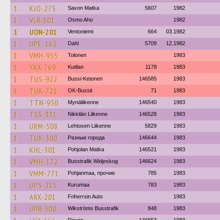
1
KJO-275
Savon Matka
5607
1982
1
VLR-101
Osmo Aho
1982
1
UON-201
Ventoniemi
664
03.1982
1
UPE-162
Dahl
5709
12.1982
1
VMH-955
Tolonen
1983
1
YAX-769
Kutilan
1178
1983
1
TUS-922
Bussi-Ketonen
146585
1983
1
TUK-721
OK-Bussit
71
1983
1
TTN-950
Mynäliikenne
146540
1983
1
TSS-331
Nikkilän Liikenne
146528
1983
1
URM-508
Lehtosen Liikenne
5829
1983
1
TUK-300
Разные города
146644
1983
1
KHL-301
Pohjolan Matka
146521
1983
1
VMH-172
Busstrafik Widjeskog
146624
1983
1
VMM-771
Pohjanmaa, прочие
785
1983
1
UPS-215
Kurumaa
783
1983
1
ARX-201
Friherrsin Auto
1983
1
UPR-300
Wikströms Busstrafik
848
1983