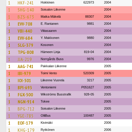
1
HKF-241
Hokkinen
622973
2004
1
SHG-140
Soisalon Liikenne
2004
1
BZS-673
Matka Mäkelä
88307
2004
1
EVV-708
E. Rantanen
9881
2004
1
VBI-440
Viitasaaren
2004
1
EVV-684
Y. Makkonen
9880
2004
1
SLG-379
Kosonen
2004
1
TPG-808
Hämeen Linja
819-04
2004
1
JJA-219
Norrgårds Buss
9976
2004
1
AAG-741
Pakkalan Liikenne
2005
1
IBI-979
Toimi Vento
520309
2005
1
IOI-501
Liikenne Vuorela
3217
2005
1
BPI-693
Ventoniemi
P051627
2005
1
FGX-500
Wikströms Busstrafik
928-05
2005
1
NGN-914
Tokee
2005
1
BPG-712
Soisalon Liikenne
2005
1
YGE-785
OlliBus
100487
2005
1
EOF-179
Kivimäki
2006
1
KHG-179
Rytkönen
2006