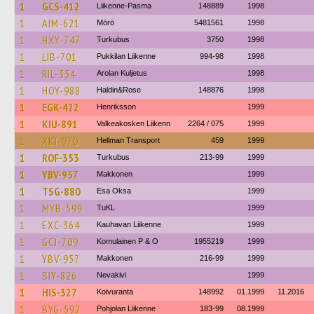
1
GCS-412
Liikenne-Pasma
148889
1998
1
AIM-621
Mörö
5481561
1998
1
HXY-747
Turkubus
3750
1998
1
LIB-701
Pukkilan Liikenne
994-98
1998
1
RIL-354
Arolan Kuljetus
1998
1
HOY-988
Haldin&Rose
148876
1998
1
EGK-422
Henriksson
1999
1
KIU-891
Valkeakosken Liikenn
2264 / 075
1999
1
XKI-970
Hellman Transport
459
1999
1
ROF-353
Turkubus
213-99
1999
1
YBV-957
Makkonen
1999
1
TSG-880
Esa Oksa
1999
1
MYB-599
TuKL
1999
1
EXC-364
Kauhavan Liikenne
1999
1
GCJ-709
Komulainen P & O
1955219
1999
1
YBV-957
Makkonen
216-99
1999
1
BIY-826
Nevakivi
1999
1
HIS-327
Koivuranta
148992
01.1999
11.2016
1
BYG-592
Pohjolan Liikenne
183-99
08.1999