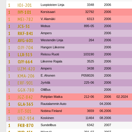
1
IOJ-201
Luopioisten Linja
3348
2006
1
IVY-101
Korsisaari
32792
2006
1
MEI-782
V. Alamäki
6313
2006
1
JCS-51
Mobus
895-05
2006
1
RKF-841
Ampers
2006
1
AVG-601
Westendin Linja
264
2006
1
OJY-704
Hangon Liikenne
2006
1
LLX-515
Reissu Ruoti
103190
2006
1
OJY-664
Liikenne Rajala
3525
2006
1
UZM-420
Ampers
3438
2006
1
KMA-206
E. Ahonen
P058026
2006
1
ERF-901
Jyrkilä
225-06
2006
1
GGX-780
OlliBus
2006
1
JGZ-842
Pohjolan Matka
212-06
2006
02.2024
1
GLA-365
Rautalammin Auto
04.2006
1
JJT-301
Nobina Finland
3659
06.2006
1
UBZ-934
Koskinen
11464
08.2006
1
FKB-870
Sundellbus
6342
2007