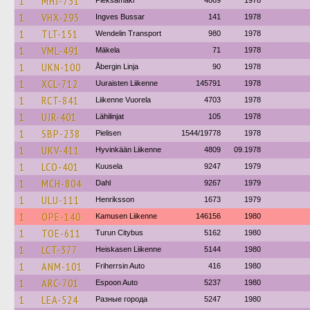
1
MHJ-731
Pieksämäki
4869
1978
1
VHX-295
Ingves Bussar
141
1978
1
TLT-151
Wendelin Transport
980
1978
1
VML-491
Mäkela
71
1978
1
UKN-100
Åbergin Linja
90
1978
1
XCL-712
Uuraisten Liikenne
145791
1978
1
RCT-841
Liikenne Vuorela
4703
1978
1
UJR-401
Lähilinjat
105
1978
1
SBP-238
Pielisen
1544/19778
1978
1
UKV-411
Hyvinkään Liikenne
4809
09.1978
1
LCO-401
Kuusela
9247
1979
1
MCH-804
Dahl
9267
1979
1
ULU-111
Henriksson
1673
1979
1
OPE-140
Kamusen Liikenne
146156
1980
1
TOE-611
Turun Citybus
5162
1980
1
LCT-377
Heiskasen Liikenne
5144
1980
1
ANM-101
Friherrsin Auto
416
1980
1
ARC-701
Espoon Auto
5237
1980
1
LEA-524
Разные города
5247
1980