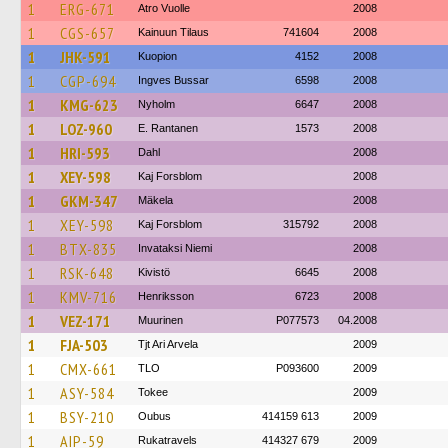
1
ERG-671
Atro Vuolle
2008
1
CGS-657
Kainuun Tilaus
741604
2008
1
JHK-591
Kuopion
4152
2008
1
CGP-694
Ingves Bussar
6598
2008
1
KMG-623
Nyholm
6647
2008
1
LOZ-960
E. Rantanen
1573
2008
1
HRI-593
Dahl
2008
1
XEY-598
Kaj Forsblom
2008
1
GKM-347
Mäkela
2008
1
XEY-598
Kaj Forsblom
315792
2008
1
BTX-835
Invataksi Niemi
2008
1
RSK-648
Kivistö
6645
2008
1
KMV-716
Henriksson
6723
2008
1
VEZ-171
Muurinen
P077573
04.2008
1
FJA-503
Tjt Ari Arvela
2009
1
CMX-661
TLO
P093600
2009
1
ASY-584
Tokee
2009
1
BSY-210
Oubus
414159 613
2009
1
AIP-59
Rukatravels
414327 679
2009