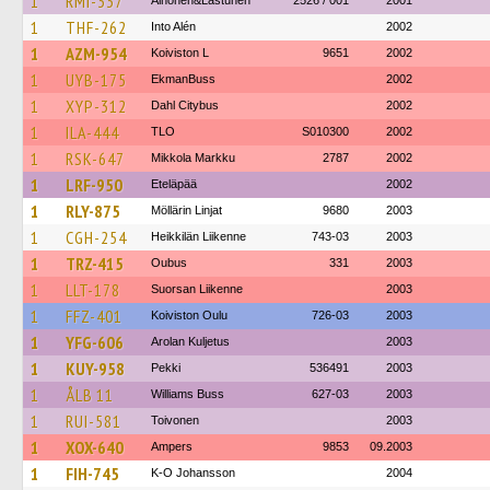
1
RMI-337
Alhonen&Lastunen
2526 / 001
2001
1
THF-262
Into Alén
2002
1
AZM-954
Koiviston L
9651
2002
1
UYB-175
EkmanBuss
2002
1
XYP-312
Dahl Citybus
2002
1
ILA-444
TLO
S010300
2002
1
RSK-647
Mikkola Markku
2787
2002
1
LRF-950
Eteläpää
2002
1
RLY-875
Möllärin Linjat
9680
2003
1
CGH-254
Heikkilän Liikenne
743-03
2003
1
TRZ-415
Oubus
331
2003
1
LLT-178
Suorsan Liikenne
2003
1
FFZ-401
Koiviston Oulu
726-03
2003
1
YFG-606
Arolan Kuljetus
2003
1
KUY-958
Pekki
536491
2003
1
ÅLB 11
Williams Buss
627-03
2003
1
RUI-581
Toivonen
2003
1
XOX-640
Ampers
9853
09.2003
1
FIH-745
K-O Johansson
2004