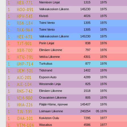
1
HEU-771
Niemisen Linjat
1315
1975
1
HOO-891
Valkeakosken Liikenn
145230
1975
1
HPV-343
Kivistö
4026
1975
1
RBN-184
Toimi Vento
1305
1975
1
RKK-964
Toimi Vento
1305
1975
1
HEE-631
Valkeakosken Liikenn
145230
1975
1
TJT-901
Porin Linjat
838
1976
1
XBR-700
Elimäen Liikenne
797
1976
1
HTU-791
Vekka Liikenne
4301
1976
1
UHP-714
Turkubus
877
1976
1
UEM-501
Tidstrand
1402
1976
1
AJC-201
Espoon Auto
4289
1976
1
AJE-104
Westendin Linja
825
1976
1
RNS-742
Elimäen Liikenne
1518
1976
1
VEH-980
Oravaisten Liikenne
805
1976
1
HHA-226
Päijät-Häme, прочие
145407
1976
1
TJU-595
Loimaan Liikenne
240254
05.1976
1
OHA-101
Koiviston Oulu
7295
1977
1
VTM-104
Wasabus
4586
1977