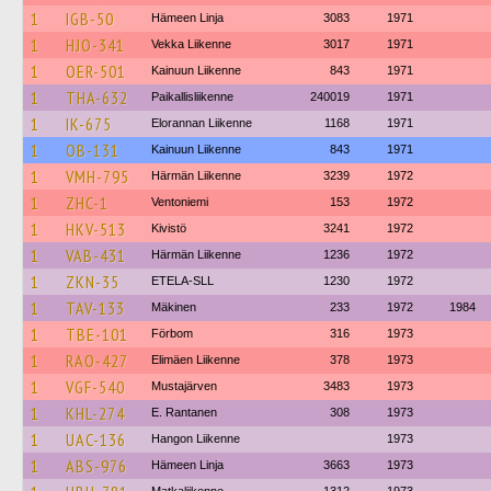
1
IGB-50
Hämeen Linja
3083
1971
1
HJO-341
Vekka Liikenne
3017
1971
1
OER-501
Kainuun Liikenne
843
1971
1
THA-632
Paikallisliikenne
240019
1971
1
IK-675
Elorannan Liikenne
1168
1971
1
OB-131
Kainuun Liikenne
843
1971
1
VMH-795
Härmän Liikenne
3239
1972
1
ZHC-1
Ventoniemi
153
1972
1
HKV-513
Kivistö
3241
1972
1
VAB-431
Härmän Liikenne
1236
1972
1
ZKN-35
ETELA-SLL
1230
1972
1
TAV-133
Mäkinen
233
1972
1984
1
TBE-101
Förbom
316
1973
1
RAO-427
Elimäen Liikenne
378
1973
1
VGF-540
Mustajärven
3483
1973
1
KHL-274
E. Rantanen
308
1973
1
UAC-136
Hangon Liikenne
1973
1
ABS-976
Hämeen Linja
3663
1973