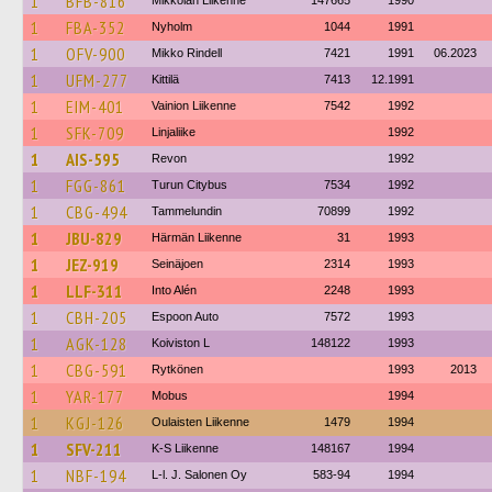
1
BFB-816
Mikkolan Liikenne
147665
1990
1
FBA-352
Nyholm
1044
1991
1
OFV-900
Mikko Rindell
7421
1991
06.2023
1
UFM-277
Kittilä
7413
12.1991
1
EIM-401
Vainion Liikenne
7542
1992
1
SFK-709
Linjaliike
1992
1
AIS-595
Revon
1992
1
FGG-861
Turun Citybus
7534
1992
1
CBG-494
Tammelundin
70899
1992
1
JBU-829
Härmän Liikenne
31
1993
1
JEZ-919
Seinäjoen
2314
1993
1
LLF-311
Into Alén
2248
1993
1
CBH-205
Espoon Auto
7572
1993
1
AGK-128
Koiviston L
148122
1993
1
CBG-591
Rytkönen
1993
2013
1
YAR-177
Mobus
1994
1
KGJ-126
Oulaisten Liikenne
1479
1994
1
SFV-211
K-S Liikenne
148167
1994
1
NBF-194
L-l. J. Salonen Oy
583-94
1994