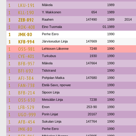
1
LKU-191
Mäkela
1989
1
KLL-190
Y. Makkonen
654
1989
1
ZEB-892
Raahen
147490
1989
2014
1
ROK-408
Eino Tuomala
01.1989
1
JMK-80
Perhe Eero
1990
1
KFB-994
Järviseudun Linja
147669
1990
1
OSS-981
Lehtosen Liikenne
7248
1990
1
CYE-401
Turkubus
1930
1990
1
BFB-957
Mäkela
147664
1990
1
BFI-692
Tidstrand
1990
1
AFJ-384
Pohjolan Matka
147680
1990
1
FAN-738
Etelä-Savo, прочие
1990
1
BFB-214
Sipoon Linja
1990
1
OSS-650
Metsälän Linja
7238
1990
1
LFB-529
Enon
253-90
1990
1
UGO-999
Porin Linjat
20167
1990
1
AFB-454
Sukulan Linja
147764
1990
1
JMK-80
Perhe Eero
1990