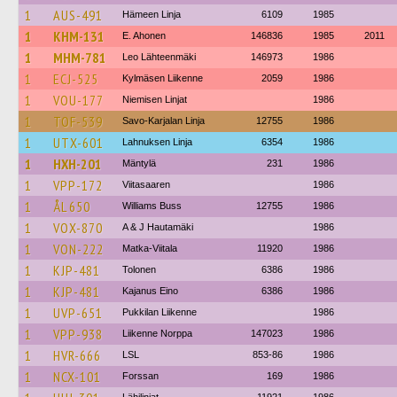
1
AUS-491
Hämeen Linja
6109
1985
1
KHM-131
E. Ahonen
146836
1985
2011
1
MHM-781
Leo Lähteenmäki
146973
1986
1
ECJ-525
Kylmäsen Liikenne
2059
1986
1
VOU-177
Niemisen Linjat
1986
1
TOF-539
Savo-Karjalan Linja
12755
1986
1
UTX-601
Lahnuksen Linja
6354
1986
1
HXH-201
Mäntylä
231
1986
1
VPP-172
Viitasaaren
1986
1
ÅL 650
Williams Buss
12755
1986
1
VOX-870
A & J Hautamäki
1986
1
VON-222
Matka-Viitala
11920
1986
1
KJP-481
Tolonen
6386
1986
1
KJP-481
Kajanus Eino
6386
1986
1
UVP-651
Pukkilan Liikenne
1986
1
VPP-938
Liikenne Norppa
147023
1986
1
HVR-666
LSL
853-86
1986
1
NCX-101
Forssan
169
1986