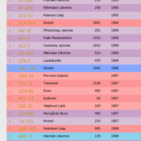
1
IO-289
Pekolan Liikenne
258
1965
1
IO-289
Riihimäen Liikenne
258
1965
1
OLC-62
Kainuun Linja
1965
1
HCR-964
Kivistö
1841
1966
1
IAY-47
Pirkanmaa, прочие
251
1966
1
ACJ-5
Kalle Rantasärkkä
1910
1966
1
ACJ-5
Uusimaa, прочие
1910
1966
1
HV-443
Mikkolan Liikenne
514
1966
1
EPX-1
Lauttakylän
475
1966
1
HAE-765
Kivistö
1841
1966
1
ZAA-56
Porvoon kirjasto
1967
1
UYL-31
Tidstrand
2136
1967
1
UZV-88
Enon
492
1967
1
MLF-54
Kyllonen
50
1967
1
IOB-92
Veljekset Lahti
104
1967
1
UZV-88
Norrgårds Buss
492
1967
1
TA-111
Kivistö
219
1967
1
UKB-401
Helmisen Linja
665
1968
1
IRM-71
Härmän Liikenne
129
1968