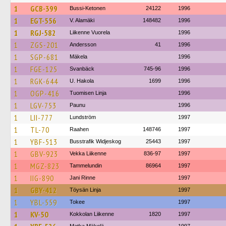
1
GCB-399
Bussi-Ketonen
24122
1996
1
EGT-556
V. Alamäki
148482
1996
1
RGJ-582
Liikenne Vuorela
1996
1
ZGS-201
Andersson
41
1996
1
SGP-681
Mäkela
1996
1
FGE-125
Svanbäck
745-96
1996
1
RGK-644
U. Hakola
1699
1996
1
OGP-416
Tuomisen Linja
1996
1
LGV-753
Paunu
1996
1
LII-777
Lundström
1997
1
TL-70
Raahen
148746
1997
1
YBF-513
Busstrafik Widjeskog
25443
1997
1
GBV-923
Vekka Liikenne
836-97
1997
1
MGZ-823
Tammelundin
86964
1997
1
IIG-890
Jani Rinne
1997
1
GBY-412
Töysän Linja
1997
1
YBL-559
Tokee
1997
1
KV-50
Kokkolan Liikenne
1820
1997