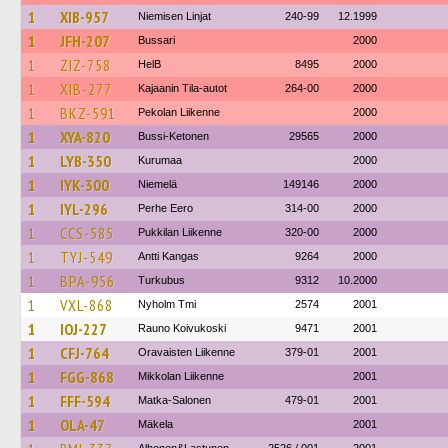
1
XIB-957
Niemisen Linjat
240-99
12.1999
1
JFH-207
Bussari
2000
1
ZIZ-758
HelB
8495
2000
1
XIB-277
Kajaanin Tila-autot
264-00
2000
1
BKZ-591
Pekolan Liikenne
2000
1
XYA-820
Bussi-Ketonen
29565
2000
1
LYB-350
Kurumaa
2000
1
IYK-300
Niemelä
149146
2000
1
IYL-296
Perhe Eero
314-00
2000
1
CCS-585
Pukkilan Liikenne
320-00
2000
1
TYJ-549
Antti Kangas
9264
2000
1
BPA-956
Turkubus
9312
10.2000
1
VXL-868
Nyholm Tmi
2574
2001
1
IOJ-227
Rauno Koivukoski
9471
2001
1
CFJ-764
Oravaisten Liikenne
379-01
2001
1
FGG-868
Mikkolan Liikenne
2001
1
FFF-594
Matka-Salonen
479-01
2001
1
OLA-47
Mäkela
2001