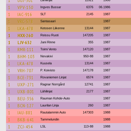
1
UUJ-301
Lähilinjat
11921
1986
1
VPV-150
Ingves Bussar
6376
06.1986
1
IAC-916
SLT
2145
1987
1
VRC-578
Santasaari
1987
1
LKA-478
Ketosen Liikenne
13144
1987
1
HXX-260
Reissu Ruoti
147205
1987
1
LJV-632
Jani Rinne
355
1987
1
RMR-111
Toimi Vento
147120
1987
1
BHM-103
Nevakivi
950-88
1987
1
LKA-478
Kuusela
13144
1987
1
VRH-707
P. Koivisto
147178
1987
1
BCE-731
Rovaniemen Linjat
6574
1987
1
UXP-271
Ragnar Norrgård
12741
1987
1
UXB-801
Lähilinjat
2177
1987
1
BEU-356
Rauman Kohde-Auto
1987
1
BCN-127
Laurilan Linja
260
1987
1
IAU-881
Rautalammin Auto
147303
1988
1
BKB-641
Tammelundin
1988
1
ZCJ-454
LSL
113-88
1988