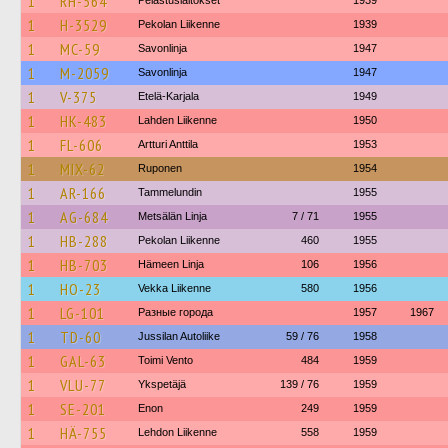
1
RH-564
Pelastuslaitokset
1939
1
H-3529
Pekolan Liikenne
1939
1
MC-59
Savonlinja
1947
1
M-2059
Savonlinja
1947
1
V-375
Etelä-Karjala
1949
1
HK-483
Lahden Liikenne
1950
1
FL-606
Artturi Anttila
1953
1
MIX-62
Ruponen
1954
1
AR-166
Tammelundin
1955
1
AG-684
Metsälän Linja
7 / 71
1955
1
HB-288
Pekolan Liikenne
460
1955
1
HB-703
Hämeen Linja
106
1956
1
HO-23
Vekka Liikenne
580
1956
1
LG-101
Разные города
1957
1967
1
TD-60
Jussilan Autoliike
59 / 76
1958
1
GAL-63
Toimi Vento
484
1959
1
VLU-77
Ykspetäjä
139 / 76
1959
1
SE-201
Enon
249
1959
1
HÄ-755
Lehdon Liikenne
558
1959