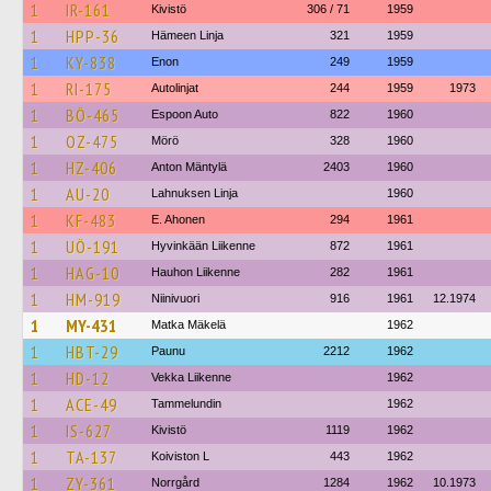
1
IR-161
Kivistö
306 / 71
1959
1
HPP-36
Hämeen Linja
321
1959
1
KY-838
Enon
249
1959
1
RI-175
Autolinjat
244
1959
1973
1
BÖ-465
Espoon Auto
822
1960
1
OZ-475
Mörö
328
1960
1
HZ-406
Anton Mäntylä
2403
1960
1
AU-20
Lahnuksen Linja
1960
1
KF-483
E. Ahonen
294
1961
1
UÖ-191
Hyvinkään Liikenne
872
1961
1
HAG-10
Hauhon Liikenne
282
1961
1
HM-919
Niinivuori
916
1961
12.1974
1
MY-431
Matka Mäkelä
1962
1
HBT-29
Paunu
2212
1962
1
HD-12
Vekka Liikenne
1962
1
ACE-49
Tammelundin
1962
1
IS-627
Kivistö
1119
1962
1
TA-137
Koiviston L
443
1962
1
ZY-361
Norrgård
1284
1962
10.1973