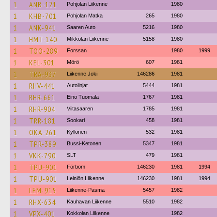
1
ANB-121
Pohjolan Liikenne
1980
1
KHB-701
Pohjolan Matka
265
1980
1
ANK-941
Saaren Auto
5216
1980
1
HMT-140
Mikkolan Liikenne
5158
1980
1
TOO-289
Forssan
1980
1999
1
KEL-301
Mörö
607
1981
1
TRA-937
Liikenne Joki
146286
1981
1
RHV-441
Autolinjat
5444
1981
1
RHR-661
Eino Tuomala
1767
1981
1
RHR-904
Viitasaaren
1785
1981
1
TRR-181
Sookari
458
1981
1
OKA-261
Kyllonen
532
1981
1
TPR-389
Bussi-Ketonen
5347
1981
1
VKK-790
SLT
479
1981
1
TPU-901
Förbom
146230
1981
1994
1
TPU-901
Leiniön Liikenne
146230
1981
1994
1
LEM-915
Liikenne-Pasma
5457
1982
1
RHX-634
Kauhavan Liikenne
5510
1982
1
VPX-401
Kokkolan Liikenne
1982