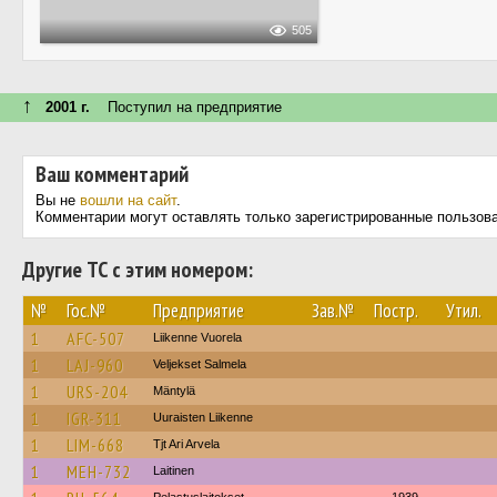
505
↑
2001 г.
Поступил на предприятие
Ваш комментарий
Вы не
вошли на сайт
.
Комментарии могут оставлять только зарегистрированные пользов
Другие ТС с этим номером:
№
Гос.№
Предприятие
Зав.№
Постр.
Утил.
1
AFC-507
Liikenne Vuorela
1
LAJ-960
Veljekset Salmela
1
URS-204
Mäntylä
1
IGR-311
Uuraisten Liikenne
1
LIM-668
Tjt Ari Arvela
1
MEH-732
Laitinen