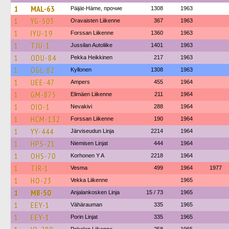
1
MAL-63
Päijät-Häme, прочие
1308
1963
1
YG-503
Oravaisten Liikenne
367
1963
1
IYU-19
Forssan Liikenne
1360
1963
1
TJU-1
Jussilan Autoliike
1401
1963
1
ODU-84
Pekka Heikkinen
217
1963
1
OGL-82
Kyllonen
1308
1963
1
UEE-47
Ampers
455
1964
1
GM-875
Elimäen Liikenne
211
1964
1
OIO-1
Nevakivi
288
1964
1
HCM-132
Forssan Liikenne
190
1964
1
YY-444
Järviseudun Linja
2214
1964
1
HPS-21
Niemisen Linjat
444
1964
1
OHS-70
Korhonen Y A
2218
1964
1
TIR-1
Vesma
499
1964
1977
1
HO-23
Vekka Liikenne
1965
1
MB-50
Anjalankosken Linja
15 / 73
1965
1
EEY-1
Vähärauman
335
1965
1
EEY-1
Porin Linjat
335
1965