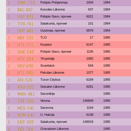
1
OMP-759
Pohjois-Pohjanmaa
1004
1984
1
RKL-807
Kossilan Liikenne
937
1984
1
USP-831
Pohjois-Savo, прочие
6021
1984
1
TVX-761
Satakunta, прочие
101
1984
1
URP-401
Uusimaa, прочие
5876
1984
1
NBF-321
TLO
17
1985
1
HTL-771
Kuopion
6147
1985
1
UUK-549
Pohjois-Savo, прочие
1105
1985
1
HTC-284
Ykspetäjä
1082
1985
1
VKV-690
Svanbäck
504
1985
1
HTC-991
Pekolan Liikenne
1077
1985
1
AVJ-520
Turun Citybus
6184
1985
1
AXU-102
Soisalon Liikenne
6261
1985
1
MHH-482
Savonlinja
1985
1
TXE-101
Vesma
146849
1985
1
MEU-541
Saresma
1194
1985
1
VOM-641
U. Hakola
6148
1985
1
EKP-303
Satakunta, прочие
146916
1985
1
VOJ-764
Oravaisten Liikenne
1985