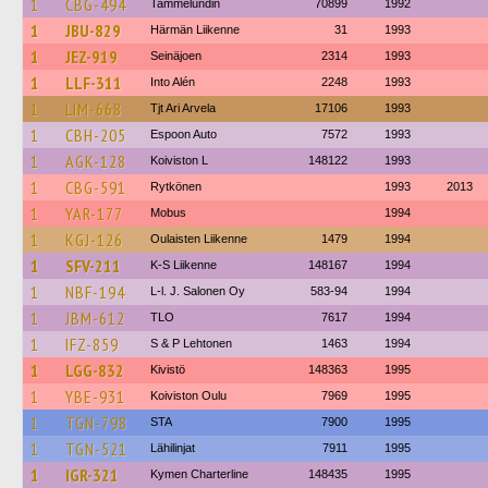
1
CBG-494
Tammelundin
70899
1992
1
JBU-829
Härmän Liikenne
31
1993
1
JEZ-919
Seinäjoen
2314
1993
1
LLF-311
Into Alén
2248
1993
1
LIM-668
Tjt Ari Arvela
17106
1993
1
CBH-205
Espoon Auto
7572
1993
1
AGK-128
Koiviston L
148122
1993
1
CBG-591
Rytkönen
1993
2013
1
YAR-177
Mobus
1994
1
KGJ-126
Oulaisten Liikenne
1479
1994
1
SFV-211
K-S Liikenne
148167
1994
1
NBF-194
L-l. J. Salonen Oy
583-94
1994
1
JBM-612
TLO
7617
1994
1
IFZ-859
S & P Lehtonen
1463
1994
1
LGG-832
Kivistö
148363
1995
1
YBE-931
Koiviston Oulu
7969
1995
1
TGN-798
STA
7900
1995
1
TGN-521
Lähilinjat
7911
1995
1
IGR-321
Kymen Charterline
148435
1995