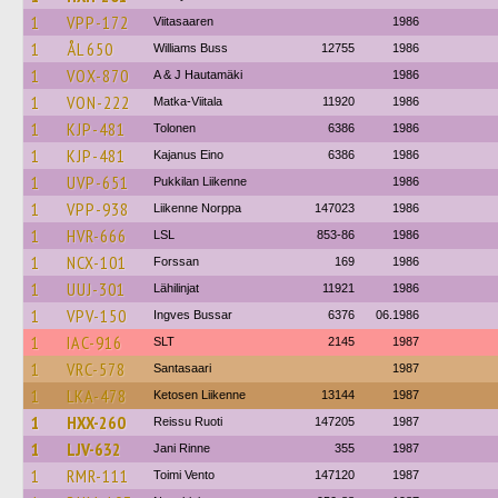
1
VPP-172
Viitasaaren
1986
1
ÅL 650
Williams Buss
12755
1986
1
VOX-870
A & J Hautamäki
1986
1
VON-222
Matka-Viitala
11920
1986
1
KJP-481
Tolonen
6386
1986
1
KJP-481
Kajanus Eino
6386
1986
1
UVP-651
Pukkilan Liikenne
1986
1
VPP-938
Liikenne Norppa
147023
1986
1
HVR-666
LSL
853-86
1986
1
NCX-101
Forssan
169
1986
1
UUJ-301
Lähilinjat
11921
1986
1
VPV-150
Ingves Bussar
6376
06.1986
1
IAC-916
SLT
2145
1987
1
VRC-578
Santasaari
1987
1
LKA-478
Ketosen Liikenne
13144
1987
1
HXX-260
Reissu Ruoti
147205
1987
1
LJV-632
Jani Rinne
355
1987
1
RMR-111
Toimi Vento
147120
1987