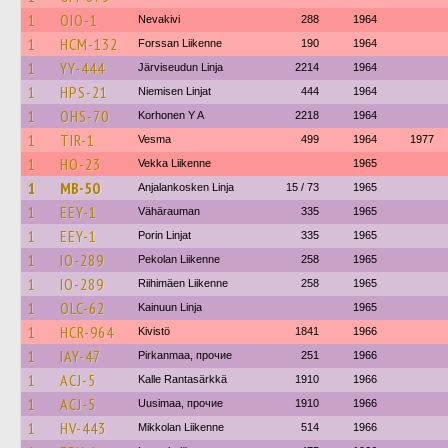
1
OIO-1
Nevakivi
288
1964
1
HCM-132
Forssan Liikenne
190
1964
1
YY-444
Järviseudun Linja
2214
1964
1
HPS-21
Niemisen Linjat
444
1964
1
OHS-70
Korhonen Y A
2218
1964
1
TIR-1
Vesma
499
1964
1977
1
HO-23
Vekka Liikenne
1965
1
MB-50
Anjalankosken Linja
15 / 73
1965
1
EEY-1
Vähärauman
335
1965
1
EEY-1
Porin Linjat
335
1965
1
IO-289
Pekolan Liikenne
258
1965
1
IO-289
Riihimäen Liikenne
258
1965
1
OLC-62
Kainuun Linja
1965
1
HCR-964
Kivistö
1841
1966
1
IAY-47
Pirkanmaa, прочие
251
1966
1
ACJ-5
Kalle Rantasärkkä
1910
1966
1
ACJ-5
Uusimaa, прочие
1910
1966
1
HV-443
Mikkolan Liikenne
514
1966