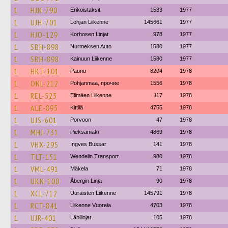
1
HJN-790
Erikoistaksit
1533
1977
1
UJH-701
Lohjan Liikenne
145661
1977
1
HJO-129
Korhosen Linjat
978
1977
1
SBH-898
Nurmeksen Auto
1580
1977
1
SBH-898
Kainuun Liikenne
1580
1977
1
HKT-101
Paunu
8204
1978
1
ONL-212
Pohjanmaa, прочие
1556
1978
1
REL-523
Elimäen Liikenne
117
1978
1
ALE-895
Kittilä
4755
1978
1
UJS-601
Porvoon
47
1978
1
MHJ-731
Pieksämäki
4869
1978
1
VHX-295
Ingves Bussar
141
1978
1
TLT-151
Wendelin Transport
980
1978
1
VML-491
Mäkela
71
1978
1
UKN-100
Åbergin Linja
90
1978
1
XCL-712
Uuraisten Liikenne
145791
1978
1
RCT-841
Liikenne Vuorela
4703
1978
1
UJR-401
Lähilinjat
105
1978