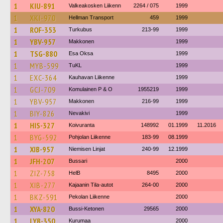
1
KIU-891
Valkeakosken Liikenn
2264 / 075
1999
1
XKI-970
Hellman Transport
459
1999
1
ROF-353
Turkubus
213-99
1999
1
YBV-957
Makkonen
1999
1
TSG-880
Esa Oksa
1999
1
MYB-599
TuKL
1999
1
EXC-364
Kauhavan Liikenne
1999
1
GCJ-709
Komulainen P & O
1955219
1999
1
YBV-957
Makkonen
216-99
1999
1
BIY-826
Nevakivi
1999
1
HIS-327
Koivuranta
148992
01.1999
11.2016
1
BYG-592
Pohjolan Liikenne
183-99
08.1999
1
XIB-957
Niemisen Linjat
240-99
12.1999
1
JFH-207
Bussari
2000
1
ZIZ-758
HelB
8495
2000
1
XIB-277
Kajaanin Tila-autot
264-00
2000
1
BKZ-591
Pekolan Liikenne
2000
1
XYA-820
Bussi-Ketonen
29565
2000
1
LYB-350
Kurumaa
2000