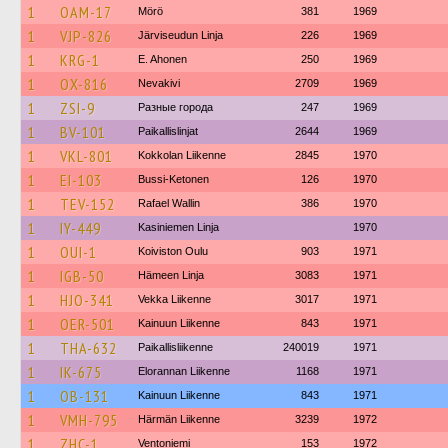
1
OAM-17
Mörö
381
1969
1
VJP-826
Järviseudun Linja
226
1969
1
KRG-1
E. Ahonen
250
1969
1
OX-816
Nevakivi
2709
1969
1
ZSI-9
Разные города
247
1969
1
BV-101
Paikallislinjat
2644
1969
1
VKL-801
Kokkolan Liikenne
2845
1970
1
EI-103
Bussi-Ketonen
126
1970
1
TEV-152
Rafael Wallin
386
1970
1
IY-449
Kasiniemen Linja
1970
1
OUI-1
Koiviston Oulu
903
1971
1
IGB-50
Hämeen Linja
3083
1971
1
HJO-341
Vekka Liikenne
3017
1971
1
OER-501
Kainuun Liikenne
843
1971
1
THA-632
Paikallisliikenne
240019
1971
1
IK-675
Elorannan Liikenne
1168
1971
1
OB-131
Kainuun Liikenne
843
1971
1
VMH-795
Härmän Liikenne
3239
1972
1
ZHC-1
Ventoniemi
153
1972