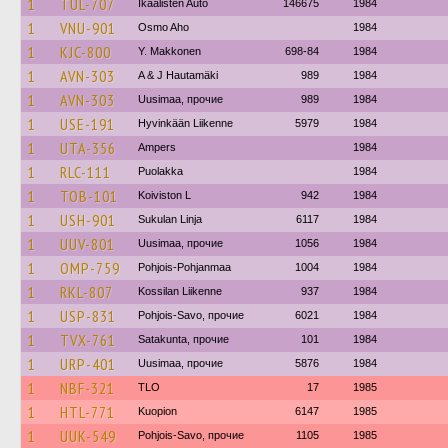
1
TUL-707
Ikaalisten Auto
146675
1984
1
VNU-901
Osmo Aho
1984
1
KJC-800
Y. Makkonen
698-84
1984
1
AVN-303
A & J Hautamäki
989
1984
1
AVN-303
Uusimaa, прочие
989
1984
1
USE-191
Hyvinkään Liikenne
5979
1984
1
UTA-356
Ampers
1984
1
RLC-111
Puolakka
1984
1
TOB-101
Koiviston L
942
1984
1
USH-901
Sukulan Linja
6117
1984
1
UUV-801
Uusimaa, прочие
1056
1984
1
OMP-759
Pohjois-Pohjanmaa
1004
1984
1
RKL-807
Kossilan Liikenne
937
1984
1
USP-831
Pohjois-Savo, прочие
6021
1984
1
TVX-761
Satakunta, прочие
101
1984
1
URP-401
Uusimaa, прочие
5876
1984
1
NBF-321
TLO
17
1985
1
HTL-771
Kuopion
6147
1985
1
UUK-549
Pohjois-Savo, прочие
1105
1985