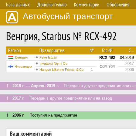
База данных
Дополнительно
Комментарии
Обновления
Автобусный транспорт
Венгрия, Starbus № RCX-492
Регион
Предприятие
№
Гос.№
С...
RCX-492
04.2019
Венгрия
Feke István
2017
Invataksi Niemi Oy
OJY-704
Финляндия
1
2006
Hangon Liikenne Friman & Co
↑
2018 г. — Апрель 2019 г.
Передан в другое предприятие или на 
↑
2017 г.
Передан в другое предприятие или на завод
↑
2006 г.
Поступил на предприятие
Ваш комментарий