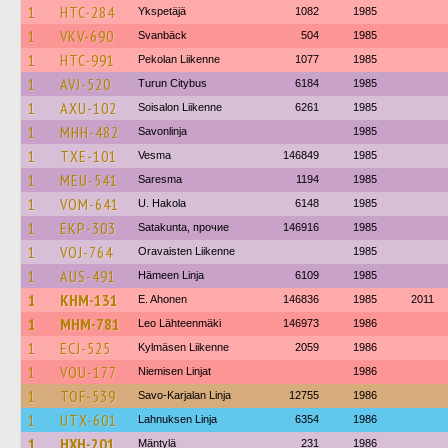
1
HTC-284
Ykspetäjä
1082
1985
1
VKV-690
Svanbäck
504
1985
1
HTC-991
Pekolan Liikenne
1077
1985
1
AVJ-520
Turun Citybus
6184
1985
1
AXU-102
Soisalon Liikenne
6261
1985
1
MHH-482
Savonlinja
1985
1
TXE-101
Vesma
146849
1985
1
MEU-541
Saresma
1194
1985
1
VOM-641
U. Hakola
6148
1985
1
EKP-303
Satakunta, прочие
146916
1985
1
VOJ-764
Oravaisten Liikenne
1985
1
AUS-491
Hämeen Linja
6109
1985
1
KHM-131
E. Ahonen
146836
1985
2011
1
MHM-781
Leo Lähteenmäki
146973
1986
1
ECJ-525
Kylmäsen Liikenne
2059
1986
1
VOU-177
Niemisen Linjat
1986
1
TOF-539
Savo-Karjalan Linja
12755
1986
1
UTX-601
Lahnuksen Linja
6354
1986
1
HXH-201
Mäntylä
231
1986