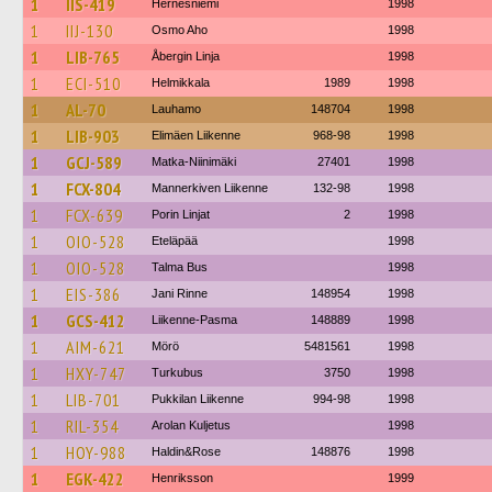
1
IIS-419
Hernesniemi
1998
1
IIJ-130
Osmo Aho
1998
1
LIB-765
Åbergin Linja
1998
1
ECI-510
Helmikkala
1989
1998
1
AL-70
Lauhamo
148704
1998
1
LIB-903
Elimäen Liikenne
968-98
1998
1
GCJ-589
Matka-Niinimäki
27401
1998
1
FCX-804
Mannerkiven Liikenne
132-98
1998
1
FCX-639
Porin Linjat
2
1998
1
OIO-528
Eteläpää
1998
1
OIO-528
Talma Bus
1998
1
EIS-386
Jani Rinne
148954
1998
1
GCS-412
Liikenne-Pasma
148889
1998
1
AIM-621
Mörö
5481561
1998
1
HXY-747
Turkubus
3750
1998
1
LIB-701
Pukkilan Liikenne
994-98
1998
1
RIL-354
Arolan Kuljetus
1998
1
HOY-988
Haldin&Rose
148876
1998
1
EGK-422
Henriksson
1999