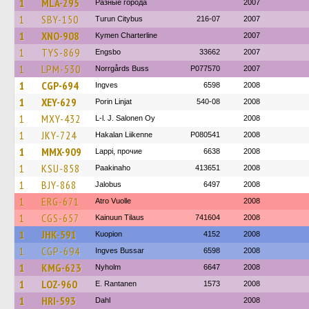
1
MLA-295
Разные города
2007
1
SBY-150
Turun Citybus
216-07
2007
1
XNO-908
Kymen Charterline
2007
1
TYS-869
Engsbo
33662
2007
1
LPM-530
Norrgårds Buss
P077570
2007
1
CGP-694
Ingves
6598
2008
1
XEY-629
Porin Linjat
540-08
2008
1
MXY-432
L-l. J. Salonen Oy
2008
1
JKY-724
Hakalan Liikenne
P080541
2008
1
MMX-909
Lappi, прочие
6638
2008
1
KSU-858
Paakinaho
413651
2008
1
BJY-868
Jalobus
6497
2008
1
ERG-671
Atro Vuolle
2008
1
CGS-657
Kainuun Tilaus
741604
2008
1
JHK-591
Kuopion
4152
2008
1
CGP-694
Ingves Bussar
6598
2008
1
KMG-623
Nyholm
6647
2008
1
LOZ-960
E. Rantanen
1573
2008
1
HRI-593
Dahl
2008