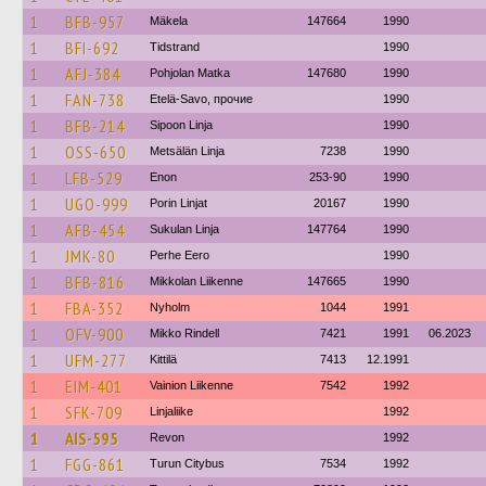
1
BFB-957
Mäkela
147664
1990
1
BFI-692
Tidstrand
1990
1
AFJ-384
Pohjolan Matka
147680
1990
1
FAN-738
Etelä-Savo, прочие
1990
1
BFB-214
Sipoon Linja
1990
1
OSS-650
Metsälän Linja
7238
1990
1
LFB-529
Enon
253-90
1990
1
UGO-999
Porin Linjat
20167
1990
1
AFB-454
Sukulan Linja
147764
1990
1
JMK-80
Perhe Eero
1990
1
BFB-816
Mikkolan Liikenne
147665
1990
1
FBA-352
Nyholm
1044
1991
1
OFV-900
Mikko Rindell
7421
1991
06.2023
1
UFM-277
Kittilä
7413
12.1991
1
EIM-401
Vainion Liikenne
7542
1992
1
SFK-709
Linjaliike
1992
1
AIS-595
Revon
1992
1
FGG-861
Turun Citybus
7534
1992