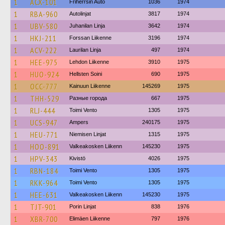
1
ACX-101
Friherrsin Auto
1036
1974
1
RBA-960
Autolinjat
3817
1974
1
UBV-580
Juhanilan Linja
3642
1974
1
HKJ-211
Forssan Liikenne
3196
1974
1
ACV-222
Laurilan Linja
497
1974
1
HEE-975
Lehdon Liikenne
3910
1975
1
HUO-924
Hellsten Soini
690
1975
1
OCC-777
Kainuun Liikenne
145269
1975
1
THH-529
Разные города
667
1975
1
RLJ-444
Toimi Vento
1305
1975
1
UCS-947
Ampers
240175
1975
1
HEU-771
Niemisen Linjat
1315
1975
1
HOO-891
Valkeakosken Liikenn
145230
1975
1
HPV-343
Kivistö
4026
1975
1
RBN-184
Toimi Vento
1305
1975
1
RKK-964
Toimi Vento
1305
1975
1
HEE-631
Valkeakosken Liikenn
145230
1975
1
TJT-901
Porin Linjat
838
1976
1
XBR-700
Elimäen Liikenne
797
1976