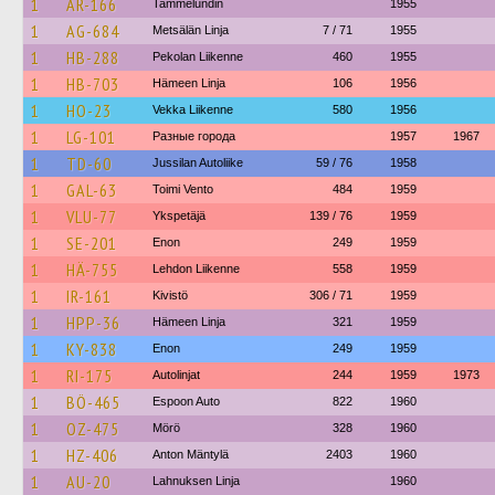
1
AR-166
Tammelundin
1955
1
AG-684
Metsälän Linja
7 / 71
1955
1
HB-288
Pekolan Liikenne
460
1955
1
HB-703
Hämeen Linja
106
1956
1
HO-23
Vekka Liikenne
580
1956
1
LG-101
Разные города
1957
1967
1
TD-60
Jussilan Autoliike
59 / 76
1958
1
GAL-63
Toimi Vento
484
1959
1
VLU-77
Ykspetäjä
139 / 76
1959
1
SE-201
Enon
249
1959
1
HÄ-755
Lehdon Liikenne
558
1959
1
IR-161
Kivistö
306 / 71
1959
1
HPP-36
Hämeen Linja
321
1959
1
KY-838
Enon
249
1959
1
RI-175
Autolinjat
244
1959
1973
1
BÖ-465
Espoon Auto
822
1960
1
OZ-475
Mörö
328
1960
1
HZ-406
Anton Mäntylä
2403
1960
1
AU-20
Lahnuksen Linja
1960