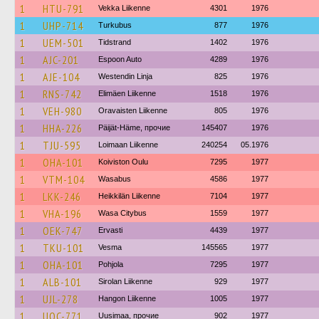
1
HTU-791
Vekka Liikenne
4301
1976
1
UHP-714
Turkubus
877
1976
1
UEM-501
Tidstrand
1402
1976
1
AJC-201
Espoon Auto
4289
1976
1
AJE-104
Westendin Linja
825
1976
1
RNS-742
Elimäen Liikenne
1518
1976
1
VEH-980
Oravaisten Liikenne
805
1976
1
HHA-226
Päijät-Häme, прочие
145407
1976
1
TJU-595
Loimaan Liikenne
240254
05.1976
1
OHA-101
Koiviston Oulu
7295
1977
1
VTM-104
Wasabus
4586
1977
1
LKK-246
Heikkilän Liikenne
7104
1977
1
VHA-196
Wasa Citybus
1559
1977
1
OEK-747
Ervasti
4439
1977
1
TKU-101
Vesma
145565
1977
1
OHA-101
Pohjola
7295
1977
1
ALB-101
Sirolan Liikenne
929
1977
1
UJL-278
Hangon Liikenne
1005
1977
1
UOC-771
Uusimaa, прочие
902
1977