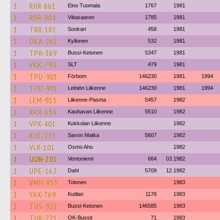
1
RHR-661
Eino Tuomala
1767
1981
1
RHR-904
Viitasaaren
1785
1981
1
TRR-181
Sookari
458
1981
1
OKA-261
Kyllonen
532
1981
1
TPR-389
Bussi-Ketonen
5347
1981
1
VKK-790
SLT
479
1981
1
TPU-901
Förbom
146230
1981
1994
1
TPU-901
Leiniön Liikenne
146230
1981
1994
1
LEM-915
Liikenne-Pasma
5457
1982
1
RHX-634
Kauhavan Liikenne
5510
1982
1
VPX-401
Kokkolan Liikenne
1982
1
KJO-275
Savon Matka
5607
1982
1
VLR-101
Osmo Aho
1982
1
UON-201
Ventoniemi
664
03.1982
1
UPE-162
Dahl
5709
12.1982
1
VMH-955
Tolonen
1983
1
YAX-769
Kutilan
1178
1983
1
TUS-922
Bussi-Ketonen
146585
1983
1
TUK-721
OK-Bussit
71
1983