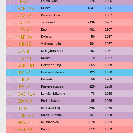
1
EPX-1
Lauttakylän
475
1966
1
HAE-765
Kivistö
1841
1966
1
ZAA-56
Porvoon kirjasto
1967
1
UYL-31
Tidstrand
2136
1967
1
UZV-88
Enon
492
1967
1
MLF-54
Kyllonen
50
1967
1
IOB-92
Veljekset Lahti
104
1967
1
UZV-88
Norrgårds Buss
492
1967
1
TA-111
Kivistö
219
1967
1
UKB-401
Helmisen Linja
665
1968
1
IRM-71
Härmän Liikenne
129
1968
1
LLR-79
Kuusela
56
1968
1
IRM-71
Разные города
129
1968
1
OAE-714
Lyttylän Liikenne
78
1968
1
EO-960
Porin Liikenne
65
1968
1
BTX-8
Metsälän Linja
2346
1968
1
TAR-372
Salon Liikenne
2454
1968
1
VMB-114
Mustajärven
2578
1969
1
HBT-29
Paunu
2212
1969