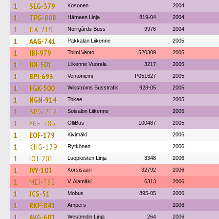
1
SLG-379
Kosonen
2004
1
TPG-808
Hämeen Linja
819-04
2004
1
JJA-219
Norrgårds Buss
9976
2004
1
AAG-741
Pakkalan Liikenne
2005
1
IBI-979
Toimi Vento
520309
2005
1
IOI-501
Liikenne Vuorela
3217
2005
1
BPI-693
Ventoniemi
P051627
2005
1
FGX-500
Wikströms Busstrafik
928-05
2005
1
NGN-914
Tokee
2005
1
BPG-712
Soisalon Liikenne
2005
1
YGE-785
OlliBus
100487
2005
1
EOF-179
Kivimäki
2006
1
KHG-179
Rytkönen
2006
1
IOJ-201
Luopioisten Linja
3348
2006
1
IVY-101
Korsisaari
32792
2006
1
MEI-782
V. Alamäki
6313
2006
1
JCS-51
Mobus
895-05
2006
1
RKF-841
Ampers
2006
1
AVG-601
Westendin Linja
264
2006