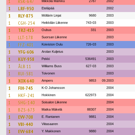
1
RSK-647
Mikkola Markku
2787
2002
1
LRF-950
Eteläpää
2002
1
RLY-875
Möllärin Linjat
9680
2003
1
CGH-254
Heikkilän Liikenne
743-03
2003
1
TRZ-415
Oubus
331
2003
1
LLT-178
Suorsan Liikenne
2003
1
FFZ-401
Koiviston Oulu
726-03
2003
1
YFG-606
Arolan Kuljetus
2003
1
KUY-958
Pekki
536491
2003
1
ÅLB 11
Williams Buss
627-03
2003
1
RUI-581
Toivonen
2003
1
XOX-640
Ampers
9853
09.2003
1
FIH-745
K-O Johansson
2004
1
HKF-241
Hokkinen
622973
2004
1
SHG-140
Soisalon Liikenne
2004
1
BZS-673
Matka Mäkelä
88307
2004
1
EVV-708
E. Rantanen
9881
2004
1
VBI-440
Viitasaaren
2004
1
EVV-684
Y. Makkonen
9880
2004