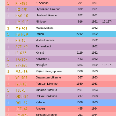
1
KF-483
E. Ahonen
294
1961
1
UÖ-191
Hyvinkään Liikenne
872
1961
1
HAG-10
Hauhon Liikenne
282
1961
1
HM-919
Niinivuori
916
1961
12.1974
1
MY-431
Matka Mäkelä
1962
1
HBT-29
Paunu
2212
1962
1
HD-12
Vekka Liikenne
1962
1
ACE-49
Tammelundin
1962
1
IS-627
Kivistö
1119
1962
1
TA-137
Koiviston L
443
1962
1
ZY-361
Norrgård
1284
1962
10.1973
1
MAL-63
Päijät-Häme, прочие
1308
1963
1
YG-503
Oravaisten Liikenne
367
1963
1
IYU-19
Forssan Liikenne
1360
1963
1
TJU-1
Jussilan Autoliike
1401
1963
1
ODU-84
Pekka Heikkinen
217
1963
1
OGL-82
Kyllonen
1308
1963
1
UEE-47
Ampers
455
1964
1
GM-875
Elimäen Liikenne
211
1964