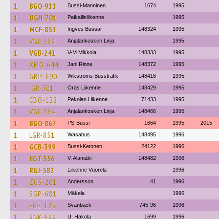
1
BGO-911
Bussi-Manninen
1674
1995
1
UGH-701
Paikallisliikenne
1995
1
MCF-851
Ingves Bussar
148324
1995
1
VGL-364
Anjalankosken Linja
1995
1
VGB-241
V-M Mikkola
148333
1995
1
XMO-644
Jani Rinne
148372
1995
1
GBP-690
Wikströms Busstrafik
148416
1995
1
IGR-301
Oras Liikenne
148429
1995
1
CBO-122
Pekolan Liikenne
71433
1995
1
VGL-364
Anjalankosken Linja
148466
1995
1
BGO-867
PS-Bussi
1664
1995
2015
1
LGR-851
Wasabus
148495
1996
1
GCB-399
Bussi-Ketonen
24122
1996
1
EGT-556
V. Alamäki
148482
1996
1
RGJ-582
Liikenne Vuorela
1996
1
ZGS-201
Andersson
41
1996
1
SGP-681
Mäkela
1996
1
FGE-125
Svanbäck
745-96
1996
1
RGK-644
U. Hakola
1699
1996