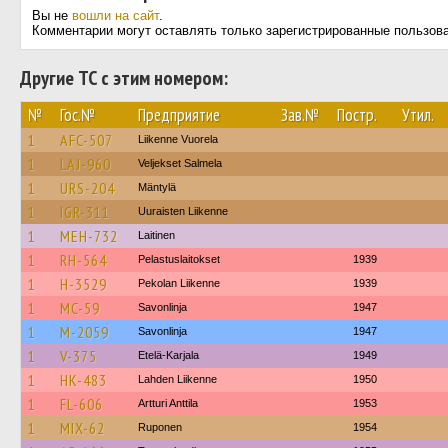
Вы не
вошли на сайт
.
Комментарии могут оставлять только зарегистрированные пользов
Другие ТС с этим номером:
№
Гос.№
Предприятие
Зав.№
Постр.
Утил.
1
AFC-507
Liikenne Vuorela
1
LAJ-960
Veljekset Salmela
1
URS-204
Mäntylä
1
IGR-311
Uuraisten Liikenne
1
MEH-732
Laitinen
1
RH-564
Pelastuslaitokset
1939
1
H-3529
Pekolan Liikenne
1939
1
MC-59
Savonlinja
1947
1
M-2059
Savonlinja
1947
1
V-375
Etelä-Karjala
1949
1
HK-483
Lahden Liikenne
1950
1
FL-606
Artturi Anttila
1953
1
MIX-62
Ruponen
1954