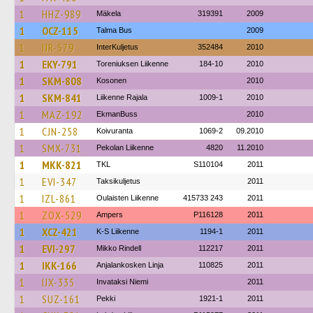
1
HHZ-989
Mäkela
319391
2009
1
OCZ-115
Talma Bus
2009
1
IJR-579
InterKuljetus
352484
2010
1
EKY-791
Toreniuksen Liikenne
184-10
2010
1
SKM-808
Kosonen
2010
1
SKM-841
Liikenne Rajala
1009-1
2010
1
MAZ-192
EkmanBuss
2010
1
CJN-258
Koivuranta
1069-2
09.2010
1
SMX-731
Pekolan Liikenne
4820
11.2010
1
MKK-821
TKL
S110104
2011
1
EVI-347
Taksikuljetus
2011
1
IZL-861
Oulaisten Liikenne
415733 243
2011
1
ZOX-529
Ampers
P116128
2011
1
XCZ-421
K-S Liikenne
1194-1
2011
1
EVI-297
Mikko Rindell
112217
2011
1
IKK-166
Anjalankosken Linja
110825
2011
1
IJX-335
Invataksi Niemi
2011
1
SUZ-161
Pekki
1921-1
2011