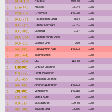
1
BHM-103
Nevakivi
950-88
1987
1
LKA-478
Kuusela
13144
1987
1
VRH-707
P. Koivisto
147178
1987
1
BCE-731
Rovaniemen Linjat
6574
1987
1
UXP-271
Ragnar Norrgård
12741
1987
1
UXB-801
Lähilinjat
2177
1987
1
BEU-356
Rauman Kohde-Auto
1987
1
BCN-127
Laurilan Linja
260
1987
1
IAU-881
Rautalammin Auto
147303
1988
1
BKB-641
Tammelundin
1988
1
ZCJ-454
LSL
113-88
1988
1
EHR-801
Lyttylän Liikenne
1988
1
MJE-820
Pentti Paasonen
1988
1
ZCJ-455
Kokkolan Liikenne
1988
1
IAU-881
Alhonen&Lastunen
147303
1988
1
ZBE-801
Ventoniemi
147318
1988
1
EHJ-601
Matka-Autot
350
1988
1
ICU-217
Mustajärven
109-88
1988
1
XKP-801
Töysän Linja
13336
1988