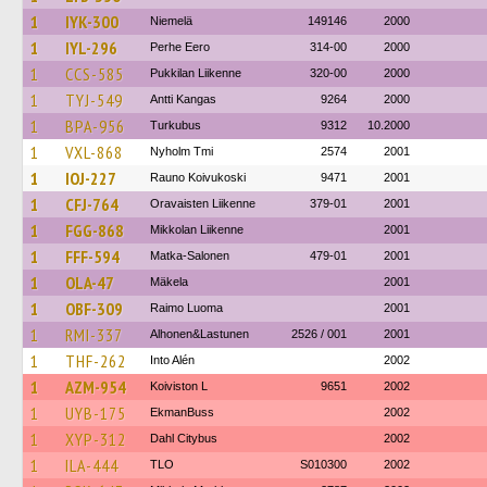
1
IYK-300
Niemelä
149146
2000
1
IYL-296
Perhe Eero
314-00
2000
1
CCS-585
Pukkilan Liikenne
320-00
2000
1
TYJ-549
Antti Kangas
9264
2000
1
BPA-956
Turkubus
9312
10.2000
1
VXL-868
Nyholm Tmi
2574
2001
1
IOJ-227
Rauno Koivukoski
9471
2001
1
CFJ-764
Oravaisten Liikenne
379-01
2001
1
FGG-868
Mikkolan Liikenne
2001
1
FFF-594
Matka-Salonen
479-01
2001
1
OLA-47
Mäkela
2001
1
OBF-309
Raimo Luoma
2001
1
RMI-337
Alhonen&Lastunen
2526 / 001
2001
1
THF-262
Into Alén
2002
1
AZM-954
Koiviston L
9651
2002
1
UYB-175
EkmanBuss
2002
1
XYP-312
Dahl Citybus
2002
1
ILA-444
TLO
S010300
2002