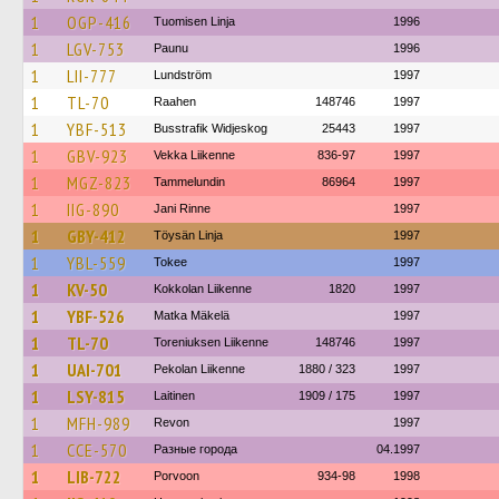
1
OGP-416
Tuomisen Linja
1996
1
LGV-753
Paunu
1996
1
LII-777
Lundström
1997
1
TL-70
Raahen
148746
1997
1
YBF-513
Busstrafik Widjeskog
25443
1997
1
GBV-923
Vekka Liikenne
836-97
1997
1
MGZ-823
Tammelundin
86964
1997
1
IIG-890
Jani Rinne
1997
1
GBY-412
Töysän Linja
1997
1
YBL-559
Tokee
1997
1
KV-50
Kokkolan Liikenne
1820
1997
1
YBF-526
Matka Mäkelä
1997
1
TL-70
Toreniuksen Liikenne
148746
1997
1
UAI-701
Pekolan Liikenne
1880 / 323
1997
1
LSY-815
Laitinen
1909 / 175
1997
1
MFH-989
Revon
1997
1
CCE-570
Разные города
04.1997
1
LIB-722
Porvoon
934-98
1998