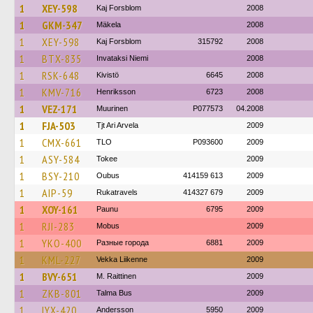
1
XEY-598
Kaj Forsblom
2008
1
GKM-347
Mäkela
2008
1
XEY-598
Kaj Forsblom
315792
2008
1
BTX-835
Invataksi Niemi
2008
1
RSK-648
Kivistö
6645
2008
1
KMV-716
Henriksson
6723
2008
1
VEZ-171
Muurinen
P077573
04.2008
1
FJA-503
Tjt Ari Arvela
2009
1
CMX-661
TLO
P093600
2009
1
ASY-584
Tokee
2009
1
BSY-210
Oubus
414159 613
2009
1
AIP-59
Rukatravels
414327 679
2009
1
XOY-161
Paunu
6795
2009
1
RJI-283
Mobus
2009
1
YKO-400
Разные города
6881
2009
1
KML-227
Vekka Liikenne
2009
1
BVY-651
M. Raittinen
2009
1
ZKB-801
Talma Bus
2009
1
IYX-420
Andersson
5950
2009