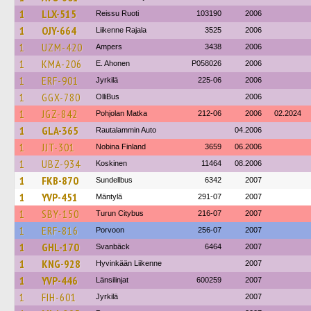
1
LLX-515
Reissu Ruoti
103190
2006
1
OJY-664
Liikenne Rajala
3525
2006
1
UZM-420
Ampers
3438
2006
1
KMA-206
E. Ahonen
P058026
2006
1
ERF-901
Jyrkilä
225-06
2006
1
GGX-780
OlliBus
2006
1
JGZ-842
Pohjolan Matka
212-06
2006
02.2024
1
GLA-365
Rautalammin Auto
04.2006
1
JJT-301
Nobina Finland
3659
06.2006
1
UBZ-934
Koskinen
11464
08.2006
1
FKB-870
Sundellbus
6342
2007
1
YVP-451
Mäntylä
291-07
2007
1
SBY-150
Turun Citybus
216-07
2007
1
ERF-816
Porvoon
256-07
2007
1
GHL-170
Svanbäck
6464
2007
1
KNG-928
Hyvinkään Liikenne
2007
1
YVP-446
Länsilinjat
600259
2007
1
FIH-601
Jyrkilä
2007