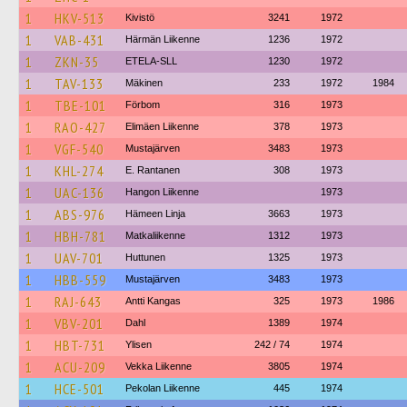
1
HKV-513
Kivistö
3241
1972
1
VAB-431
Härmän Liikenne
1236
1972
1
ZKN-35
ETELA-SLL
1230
1972
1
TAV-133
Mäkinen
233
1972
1984
1
TBE-101
Förbom
316
1973
1
RAO-427
Elimäen Liikenne
378
1973
1
VGF-540
Mustajärven
3483
1973
1
KHL-274
E. Rantanen
308
1973
1
UAC-136
Hangon Liikenne
1973
1
ABS-976
Hämeen Linja
3663
1973
1
HBH-781
Matkaliikenne
1312
1973
1
UAV-701
Huttunen
1325
1973
1
HBB-559
Mustajärven
3483
1973
1
RAJ-643
Antti Kangas
325
1973
1986
1
VBV-201
Dahl
1389
1974
1
HBT-731
Ylisen
242 / 74
1974
1
ACU-209
Vekka Liikenne
3805
1974
1
HCE-501
Pekolan Liikenne
445
1974