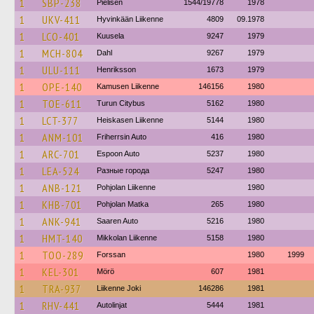
1
SBP-238
Pielisen
1544/19778
1978
1
UKV-411
Hyvinkään Liikenne
4809
09.1978
1
LCO-401
Kuusela
9247
1979
1
MCH-804
Dahl
9267
1979
1
ULU-111
Henriksson
1673
1979
1
OPE-140
Kamusen Liikenne
146156
1980
1
TOE-611
Turun Citybus
5162
1980
1
LCT-377
Heiskasen Liikenne
5144
1980
1
ANM-101
Friherrsin Auto
416
1980
1
ARC-701
Espoon Auto
5237
1980
1
LEA-524
Разные города
5247
1980
1
ANB-121
Pohjolan Liikenne
1980
1
KHB-701
Pohjolan Matka
265
1980
1
ANK-941
Saaren Auto
5216
1980
1
HMT-140
Mikkolan Liikenne
5158
1980
1
TOO-289
Forssan
1980
1999
1
KEL-301
Mörö
607
1981
1
TRA-937
Liikenne Joki
146286
1981
1
RHV-441
Autolinjat
5444
1981