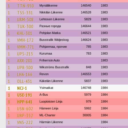
1
TTN-950
Mynäliikenne
146540
1983
1
TSS-331
Nikkilän Liikenne
146528
1983
1
URM-508
Lehtosen Liikenne
5829
1983
1
TUK-300
Разные города
146644
1983
1
KHL-301
Pohjolan Matka
146521
1983
1
VMH-172
Busstrafik Widjeskog
146624
1983
1
VMM-771
Pohjanmaa, прочие
785
1983
1
UPS-215
Kurumaa
783
1983
1
ARX-201
Friherrsin Auto
1983
1
UPR-300
Wikströms Busstrafik
848
1983
1
LHA-166
Revon
146553
1983
1
OLL-431
Käkelän Liikenne
5837
1983
1
NCJ-1
Ysimatkat
146748
1984
1
USE-191
A-Bus
5979
1984
1
HPP-641
Luopioisten Linja
979
1984
1
USN-602
Hämeen Linja
5992
1984
1
URP-352
ML-Charter
30005
1984
1
VNS-222
Härmän Liikenne
1984