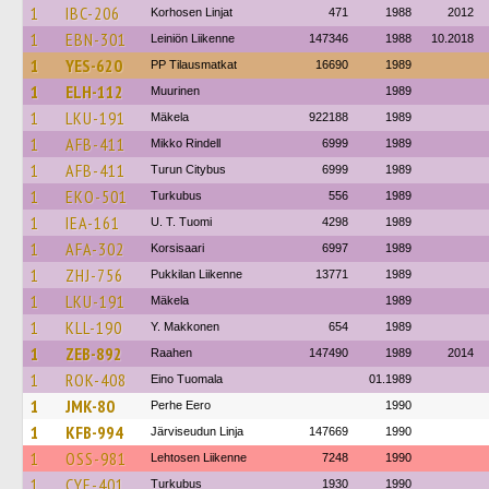
1
IBC-206
Korhosen Linjat
471
1988
2012
1
EBN-301
Leiniön Liikenne
147346
1988
10.2018
1
YES-620
PP Tilausmatkat
16690
1989
1
ELH-112
Muurinen
1989
1
LKU-191
Mäkela
922188
1989
1
AFB-411
Mikko Rindell
6999
1989
1
AFB-411
Turun Citybus
6999
1989
1
EKO-501
Turkubus
556
1989
1
IEA-161
U. T. Tuomi
4298
1989
1
AFA-302
Korsisaari
6997
1989
1
ZHJ-756
Pukkilan Liikenne
13771
1989
1
LKU-191
Mäkela
1989
1
KLL-190
Y. Makkonen
654
1989
1
ZEB-892
Raahen
147490
1989
2014
1
ROK-408
Eino Tuomala
01.1989
1
JMK-80
Perhe Eero
1990
1
KFB-994
Järviseudun Linja
147669
1990
1
OSS-981
Lehtosen Liikenne
7248
1990
1
CYE-401
Turkubus
1930
1990