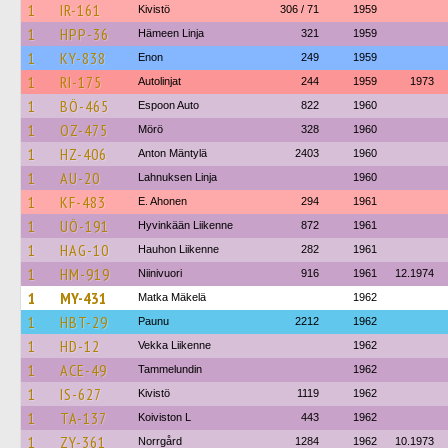
1
IR-161
Kivistö
306 / 71
1959
1
HPP-36
Hämeen Linja
321
1959
1
KY-838
Enon
249
1959
1
RI-175
Autolinjat
244
1959
1973
1
BÖ-465
Espoon Auto
822
1960
1
OZ-475
Mörö
328
1960
1
HZ-406
Anton Mäntylä
2403
1960
1
AU-20
Lahnuksen Linja
1960
1
KF-483
E. Ahonen
294
1961
1
UÖ-191
Hyvinkään Liikenne
872
1961
1
HAG-10
Hauhon Liikenne
282
1961
1
HM-919
Niinivuori
916
1961
12.1974
1
MY-431
Matka Mäkelä
1962
1
HBT-29
Paunu
2212
1962
1
HD-12
Vekka Liikenne
1962
1
ACE-49
Tammelundin
1962
1
IS-627
Kivistö
1119
1962
1
TA-137
Koiviston L
443
1962
1
ZY-361
Norrgård
1284
1962
10.1973