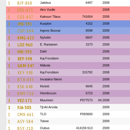
1
BJY-868
Jalobus
6497
2008
1
ERG-671
Atro Vuolle
2008
1
CGS-657
Kainuun Tilaus
741604
2008
1
JHK-591
Kuopion
4152
2008
1
CGP-694
Ingves Bussar
6598
2008
1
KMG-623
Nyholm
6647
2008
1
LOZ-960
E. Rantanen
1573
2008
1
HRI-593
Dahl
2008
1
XEY-598
Kaj Forsblom
2008
1
GKM-347
Mäkela
2008
1
XEY-598
Kaj Forsblom
315792
2008
1
BTX-835
Invataksi Niemi
2008
1
RSK-648
Kivistö
6645
2008
1
KMV-716
Henriksson
6723
2008
1
VEZ-171
Muurinen
P077573
04.2008
1
FJA-503
Tjt Ari Arvela
2009
1
CMX-661
TLO
P093600
2009
1
ASY-584
Tokee
2009
1
BSY-210
Oubus
414159 613
2009