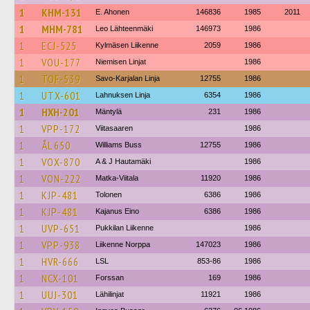
1
KHM-131
E. Ahonen
146836
1985
2011
1
MHM-781
Leo Lähteenmäki
146973
1986
1
ECJ-525
Kylmäsen Liikenne
2059
1986
1
VOU-177
Niemisen Linjat
1986
1
TOF-539
Savo-Karjalan Linja
12755
1986
1
UTX-601
Lahnuksen Linja
6354
1986
1
HXH-201
Mäntylä
231
1986
1
VPP-172
Viitasaaren
1986
1
ÅL 650
Williams Buss
12755
1986
1
VOX-870
A & J Hautamäki
1986
1
VON-222
Matka-Viitala
11920
1986
1
KJP-481
Tolonen
6386
1986
1
KJP-481
Kajanus Eino
6386
1986
1
UVP-651
Pukkilan Liikenne
1986
1
VPP-938
Liikenne Norppa
147023
1986
1
HVR-666
LSL
853-86
1986
1
NCX-101
Forssan
169
1986
1
UUJ-301
Lähilinjat
11921
1986