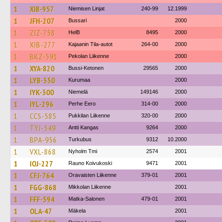
1
XIB-957
Niemisen Linjat
240-99
12.1999
1
JFH-207
Bussari
2000
1
ZIZ-758
HelB
8495
2000
1
XIB-277
Kajaanin Tila-autot
264-00
2000
1
BKZ-591
Pekolan Liikenne
2000
1
XYA-820
Bussi-Ketonen
29565
2000
1
LYB-350
Kurumaa
2000
1
IYK-300
Niemelä
149146
2000
1
IYL-296
Perhe Eero
314-00
2000
1
CCS-585
Pukkilan Liikenne
320-00
2000
1
TYJ-549
Antti Kangas
9264
2000
1
BPA-956
Turkubus
9312
10.2000
1
VXL-868
Nyholm Tmi
2574
2001
1
IOJ-227
Rauno Koivukoski
9471
2001
1
CFJ-764
Oravaisten Liikenne
379-01
2001
1
FGG-868
Mikkolan Liikenne
2001
1
FFF-594
Matka-Salonen
479-01
2001
1
OLA-47
Mäkela
2001