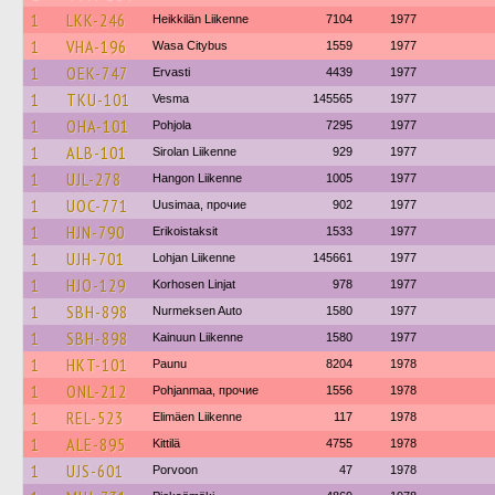
1
LKK-246
Heikkilän Liikenne
7104
1977
1
VHA-196
Wasa Citybus
1559
1977
1
OEK-747
Ervasti
4439
1977
1
TKU-101
Vesma
145565
1977
1
OHA-101
Pohjola
7295
1977
1
ALB-101
Sirolan Liikenne
929
1977
1
UJL-278
Hangon Liikenne
1005
1977
1
UOC-771
Uusimaa, прочие
902
1977
1
HJN-790
Erikoistaksit
1533
1977
1
UJH-701
Lohjan Liikenne
145661
1977
1
HJO-129
Korhosen Linjat
978
1977
1
SBH-898
Nurmeksen Auto
1580
1977
1
SBH-898
Kainuun Liikenne
1580
1977
1
HKT-101
Paunu
8204
1978
1
ONL-212
Pohjanmaa, прочие
1556
1978
1
REL-523
Elimäen Liikenne
117
1978
1
ALE-895
Kittilä
4755
1978
1
UJS-601
Porvoon
47
1978