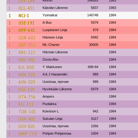
1
LHA-166
Revon
146553
1983
1
OLL-431
Käkelän Liikenne
5837
1983
1
NCJ-1
Ysimatkat
146748
1984
1
USE-191
A-Bus
5979
1984
1
HPP-641
Luopioisten Linja
979
1984
1
USN-602
Hämeen Linja
5992
1984
1
URP-352
ML-Charter
30005
1984
1
VNS-222
Härmän Liikenne
1984
1
VNU-901
Osmo Aho
1984
1
KJC-800
Y. Makkonen
698-84
1984
1
AVN-303
A & J Hautamäki
989
1984
1
AVN-303
Uusimaa, прочие
989
1984
1
USE-191
Hyvinkään Liikenne
5979
1984
1
UTA-356
Ampers
1984
1
RLC-111
Puolakka
1984
1
TOB-101
Koiviston L
942
1984
1
USH-901
Sukulan Linja
6117
1984
1
UUV-801
Uusimaa, прочие
1056
1984
1
OMP-759
Pohjois-Pohjanmaa
1004
1984