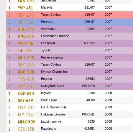
1
FKB-870
Sundellbus
6342
2007
1
YVP-451
Mäntylä
291-07
2007
1
SBY-150
Turun Citybus
216-07
2007
1
ERF-816
Porvoon
256-07
2007
1
GHL-170
Svanbäck
6464
2007
1
KNG-928
Hyvinkään Liikenne
2007
1
YVP-446
Länsilinjat
600259
2007
1
FIH-601
Jyrkilä
2007
1
MLA-295
Разные города
2007
1
SBY-150
Turun Citybus
216-07
2007
1
XNO-908
Kymen Charterline
2007
1
TYS-869
Engsbo
33662
2007
1
LPM-530
Norrgårds Buss
P077570
2007
1
CGP-694
Ingves
6598
2008
1
XEY-629
Porin Linjat
540-08
2008
1
MXY-432
L-l. J. Salonen Oy
2008
1
JKY-724
Hakalan Liikenne
P080541
2008
1
MMX-909
Lappi, прочие
6638
2008
1
KSU-858
Paakinaho
413651
2008