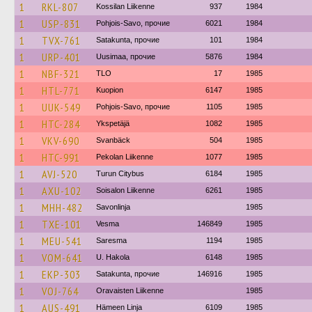
1
RKL-807
Kossilan Liikenne
937
1984
1
USP-831
Pohjois-Savo, прочие
6021
1984
1
TVX-761
Satakunta, прочие
101
1984
1
URP-401
Uusimaa, прочие
5876
1984
1
NBF-321
TLO
17
1985
1
HTL-771
Kuopion
6147
1985
1
UUK-549
Pohjois-Savo, прочие
1105
1985
1
HTC-284
Ykspetäjä
1082
1985
1
VKV-690
Svanbäck
504
1985
1
HTC-991
Pekolan Liikenne
1077
1985
1
AVJ-520
Turun Citybus
6184
1985
1
AXU-102
Soisalon Liikenne
6261
1985
1
MHH-482
Savonlinja
1985
1
TXE-101
Vesma
146849
1985
1
MEU-541
Saresma
1194
1985
1
VOM-641
U. Hakola
6148
1985
1
EKP-303
Satakunta, прочие
146916
1985
1
VOJ-764
Oravaisten Liikenne
1985
1
AUS-491
Hämeen Linja
6109
1985