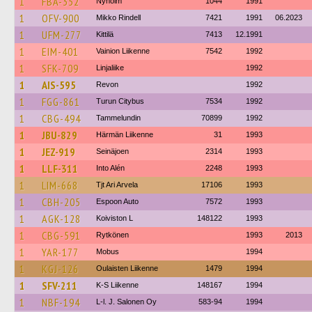
1
FBA-352
Nyholm
1044
1991
1
OFV-900
Mikko Rindell
7421
1991
06.2023
1
UFM-277
Kittilä
7413
12.1991
1
EIM-401
Vainion Liikenne
7542
1992
1
SFK-709
Linjaliike
1992
1
AIS-595
Revon
1992
1
FGG-861
Turun Citybus
7534
1992
1
CBG-494
Tammelundin
70899
1992
1
JBU-829
Härmän Liikenne
31
1993
1
JEZ-919
Seinäjoen
2314
1993
1
LLF-311
Into Alén
2248
1993
1
LIM-668
Tjt Ari Arvela
17106
1993
1
CBH-205
Espoon Auto
7572
1993
1
AGK-128
Koiviston L
148122
1993
1
CBG-591
Rytkönen
1993
2013
1
YAR-177
Mobus
1994
1
KGJ-126
Oulaisten Liikenne
1479
1994
1
SFV-211
K-S Liikenne
148167
1994
1
NBF-194
L-l. J. Salonen Oy
583-94
1994