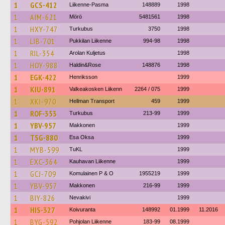
1
GCS-412
Liikenne-Pasma
148889
1998
1
AIM-621
Mörö
5481561
1998
1
HXY-747
Turkubus
3750
1998
1
LIB-701
Pukkilan Liikenne
994-98
1998
1
RIL-354
Arolan Kuljetus
1998
1
HOY-988
Haldin&Rose
148876
1998
1
EGK-422
Henriksson
1999
1
KIU-891
Valkeakosken Liikenn
2264 / 075
1999
1
XKI-970
Hellman Transport
459
1999
1
ROF-353
Turkubus
213-99
1999
1
YBV-957
Makkonen
1999
1
TSG-880
Esa Oksa
1999
1
MYB-599
TuKL
1999
1
EXC-364
Kauhavan Liikenne
1999
1
GCJ-709
Komulainen P & O
1955219
1999
1
YBV-957
Makkonen
216-99
1999
1
BIY-826
Nevakivi
1999
1
HIS-327
Koivuranta
148992
01.1999
11.2016
1
BYG-592
Pohjolan Liikenne
183-99
08.1999