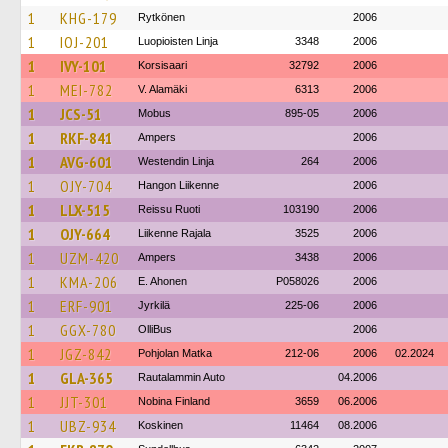
1
KHG-179
Rytkönen
2006
1
IOJ-201
Luopioisten Linja
3348
2006
1
IVY-101
Korsisaari
32792
2006
1
MEI-782
V. Alamäki
6313
2006
1
JCS-51
Mobus
895-05
2006
1
RKF-841
Ampers
2006
1
AVG-601
Westendin Linja
264
2006
1
OJY-704
Hangon Liikenne
2006
1
LLX-515
Reissu Ruoti
103190
2006
1
OJY-664
Liikenne Rajala
3525
2006
1
UZM-420
Ampers
3438
2006
1
KMA-206
E. Ahonen
P058026
2006
1
ERF-901
Jyrkilä
225-06
2006
1
GGX-780
OlliBus
2006
1
JGZ-842
Pohjolan Matka
212-06
2006
02.2024
1
GLA-365
Rautalammin Auto
04.2006
1
JJT-301
Nobina Finland
3659
06.2006
1
UBZ-934
Koskinen
11464
08.2006