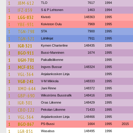
1
JBM-612
TLO
7617
1994
1
IFZ-859
S & P Lehtonen
1463
1994
1
LGG-832
Kivistö
148363
1995
1
YBE-931
Koiviston Oulu
7969
1995
1
TGN-798
STA
7900
1995
1
TGN-521
Lähilinjat
7911
1995
1
IGR-321
Kymen Charterline
148435
1995
1
BGO-911
Bussi-Manninen
1674
1995
1
UGH-701
Paikallisliikenne
1995
1
MCF-851
Ingves Bussar
148324
1995
1
VGL-364
Anjalankosken Linja
1995
1
VGB-241
V-M Mikkola
148333
1995
1
XMO-644
Jani Rinne
148372
1995
1
GBP-690
Wikströms Busstrafik
148416
1995
1
IGR-301
Oras Liikenne
148429
1995
1
CBO-122
Pekolan Liikenne
71433
1995
1
VGL-364
Anjalankosken Linja
148466
1995
1
BGO-867
PS-Bussi
1664
1995
2015
1
LGR-851
Wasabus
148495
1996