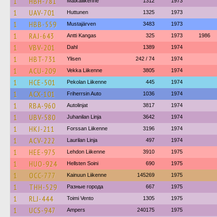
1
HBH-781
Matkaliikenne
1312
1973
1
UAV-701
Huttunen
1325
1973
1
HBB-559
Mustajärven
3483
1973
1
RAJ-643
Antti Kangas
325
1973
1986
1
VBV-201
Dahl
1389
1974
1
HBT-731
Ylisen
242 / 74
1974
1
ACU-209
Vekka Liikenne
3805
1974
1
HCE-501
Pekolan Liikenne
445
1974
1
ACX-101
Friherrsin Auto
1036
1974
1
RBA-960
Autolinjat
3817
1974
1
UBV-580
Juhanilan Linja
3642
1974
1
HKJ-211
Forssan Liikenne
3196
1974
1
ACV-222
Laurilan Linja
497
1974
1
HEE-975
Lehdon Liikenne
3910
1975
1
HUO-924
Hellsten Soini
690
1975
1
OCC-777
Kainuun Liikenne
145269
1975
1
THH-529
Разные города
667
1975
1
RLJ-444
Toimi Vento
1305
1975
1
UCS-947
Ampers
240175
1975