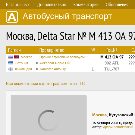
База данных
Дополнительно
Комментарии
Обновления
Автобусный транспорт
Москва, Delta Star № М 413 ОА 9
Регион
Предприятие
№
Гос.№
С.
М 413 ОА 97
???
Москва
Прочие служебные автобусы
902 ATL
???
Эстония
Aleksandr Reisid OÜ
1
TUL-707
Финляндия
Ikaalisten Auto Oy
Все комментарии к фотографиям этого ТС
Москва
,
Кутузовский 
15 октября 2008 г., среда
Автор:
Артем Ковалевский