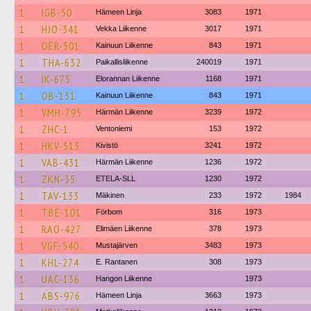
1
IGB-50
Hämeen Linja
3083
1971
1
HJO-341
Vekka Liikenne
3017
1971
1
OER-501
Kainuun Liikenne
843
1971
1
THA-632
Paikallisliikenne
240019
1971
1
IK-675
Elorannan Liikenne
1168
1971
1
OB-131
Kainuun Liikenne
843
1971
1
VMH-795
Härmän Liikenne
3239
1972
1
ZHC-1
Ventoniemi
153
1972
1
HKV-513
Kivistö
3241
1972
1
VAB-431
Härmän Liikenne
1236
1972
1
ZKN-35
ETELA-SLL
1230
1972
1
TAV-133
Mäkinen
233
1972
1984
1
TBE-101
Förbom
316
1973
1
RAO-427
Elimäen Liikenne
378
1973
1
VGF-540
Mustajärven
3483
1973
1
KHL-274
E. Rantanen
308
1973
1
UAC-136
Hangon Liikenne
1973
1
ABS-976
Hämeen Linja
3663
1973