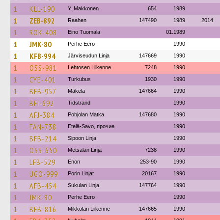
1
KLL-190
Y. Makkonen
654
1989
1
ZEB-892
Raahen
147490
1989
2014
1
ROK-408
Eino Tuomala
01.1989
1
JMK-80
Perhe Eero
1990
1
KFB-994
Järviseudun Linja
147669
1990
1
OSS-981
Lehtosen Liikenne
7248
1990
1
CYE-401
Turkubus
1930
1990
1
BFB-957
Mäkela
147664
1990
1
BFI-692
Tidstrand
1990
1
AFJ-384
Pohjolan Matka
147680
1990
1
FAN-738
Etelä-Savo, прочие
1990
1
BFB-214
Sipoon Linja
1990
1
OSS-650
Metsälän Linja
7238
1990
1
LFB-529
Enon
253-90
1990
1
UGO-999
Porin Linjat
20167
1990
1
AFB-454
Sukulan Linja
147764
1990
1
JMK-80
Perhe Eero
1990
1
BFB-816
Mikkolan Liikenne
147665
1990