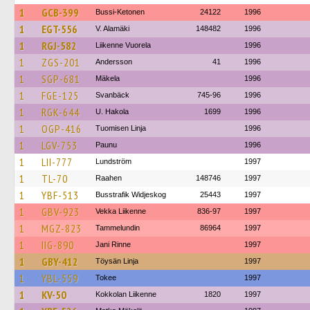
1
GCB-399
Bussi-Ketonen
24122
1996
1
EGT-556
V. Alamäki
148482
1996
1
RGJ-582
Liikenne Vuorela
1996
1
ZGS-201
Andersson
41
1996
1
SGP-681
Mäkela
1996
1
FGE-125
Svanbäck
745-96
1996
1
RGK-644
U. Hakola
1699
1996
1
OGP-416
Tuomisen Linja
1996
1
LGV-753
Paunu
1996
1
LII-777
Lundström
1997
1
TL-70
Raahen
148746
1997
1
YBF-513
Busstrafik Widjeskog
25443
1997
1
GBV-923
Vekka Liikenne
836-97
1997
1
MGZ-823
Tammelundin
86964
1997
1
IIG-890
Jani Rinne
1997
1
GBY-412
Töysän Linja
1997
1
YBL-559
Tokee
1997
1
KV-50
Kokkolan Liikenne
1820
1997