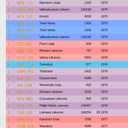
1
HEU-771
Niemisen Linjat
1315
1975
1
HOO-891
Valkeakosken Liikenn
145230
1975
1
HPV-343
Kivistö
4026
1975
1
RBN-184
Toimi Vento
1305
1975
1
RKK-964
Toimi Vento
1305
1975
1
HEE-631
Valkeakosken Liikenn
145230
1975
1
TJT-901
Porin Linjat
838
1976
1
XBR-700
Elimäen Liikenne
797
1976
1
HTU-791
Vekka Liikenne
4301
1976
1
UHP-714
Turkubus
877
1976
1
UEM-501
Tidstrand
1402
1976
1
AJC-201
Espoon Auto
4289
1976
1
AJE-104
Westendin Linja
825
1976
1
RNS-742
Elimäen Liikenne
1518
1976
1
VEH-980
Oravaisten Liikenne
805
1976
1
HHA-226
Päijät-Häme, прочие
145407
1976
1
TJU-595
Loimaan Liikenne
240254
05.1976
1
OHA-101
Koiviston Oulu
7295
1977
1
VTM-104
Wasabus
4586
1977