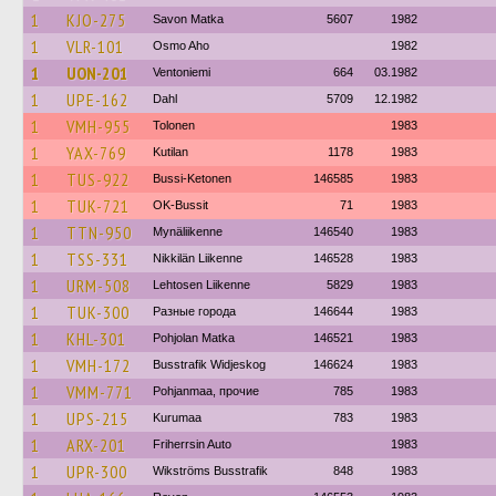
1
KJO-275
Savon Matka
5607
1982
1
VLR-101
Osmo Aho
1982
1
UON-201
Ventoniemi
664
03.1982
1
UPE-162
Dahl
5709
12.1982
1
VMH-955
Tolonen
1983
1
YAX-769
Kutilan
1178
1983
1
TUS-922
Bussi-Ketonen
146585
1983
1
TUK-721
OK-Bussit
71
1983
1
TTN-950
Mynäliikenne
146540
1983
1
TSS-331
Nikkilän Liikenne
146528
1983
1
URM-508
Lehtosen Liikenne
5829
1983
1
TUK-300
Разные города
146644
1983
1
KHL-301
Pohjolan Matka
146521
1983
1
VMH-172
Busstrafik Widjeskog
146624
1983
1
VMM-771
Pohjanmaa, прочие
785
1983
1
UPS-215
Kurumaa
783
1983
1
ARX-201
Friherrsin Auto
1983
1
UPR-300
Wikströms Busstrafik
848
1983