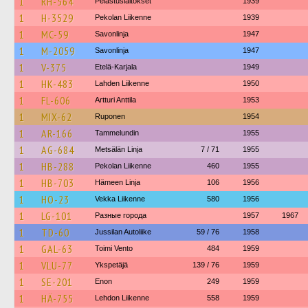
1
RH-564
Pelastuslaitokset
1939
1
H-3529
Pekolan Liikenne
1939
1
MC-59
Savonlinja
1947
1
M-2059
Savonlinja
1947
1
V-375
Etelä-Karjala
1949
1
HK-483
Lahden Liikenne
1950
1
FL-606
Artturi Anttila
1953
1
MIX-62
Ruponen
1954
1
AR-166
Tammelundin
1955
1
AG-684
Metsälän Linja
7 / 71
1955
1
HB-288
Pekolan Liikenne
460
1955
1
HB-703
Hämeen Linja
106
1956
1
HO-23
Vekka Liikenne
580
1956
1
LG-101
Разные города
1957
1967
1
TD-60
Jussilan Autoliike
59 / 76
1958
1
GAL-63
Toimi Vento
484
1959
1
VLU-77
Ykspetäjä
139 / 76
1959
1
SE-201
Enon
249
1959
1
HÄ-755
Lehdon Liikenne
558
1959