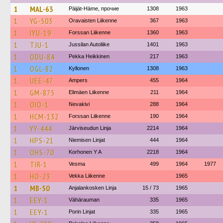
1
MAL-63
Päijät-Häme, прочие
1308
1963
1
YG-503
Oravaisten Liikenne
367
1963
1
IYU-19
Forssan Liikenne
1360
1963
1
TJU-1
Jussilan Autoliike
1401
1963
1
ODU-84
Pekka Heikkinen
217
1963
1
OGL-82
Kyllonen
1308
1963
1
UEE-47
Ampers
455
1964
1
GM-875
Elimäen Liikenne
211
1964
1
OIO-1
Nevakivi
288
1964
1
HCM-132
Forssan Liikenne
190
1964
1
YY-444
Järviseudun Linja
2214
1964
1
HPS-21
Niemisen Linjat
444
1964
1
OHS-70
Korhonen Y A
2218
1964
1
TIR-1
Vesma
499
1964
1977
1
HO-23
Vekka Liikenne
1965
1
MB-50
Anjalankosken Linja
15 / 73
1965
1
EEY-1
Vähärauman
335
1965
1
EEY-1
Porin Linjat
335
1965