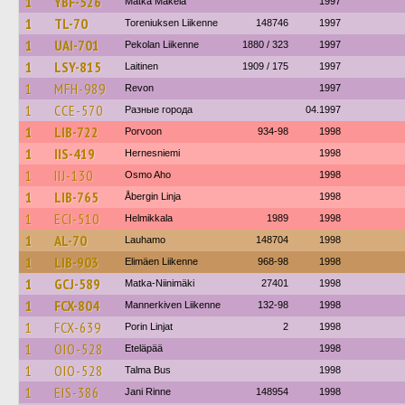
1
YBF-526
Matka Mäkelä
1997
1
TL-70
Toreniuksen Liikenne
148746
1997
1
UAI-701
Pekolan Liikenne
1880 / 323
1997
1
LSY-815
Laitinen
1909 / 175
1997
1
MFH-989
Revon
1997
1
CCE-570
Разные города
04.1997
1
LIB-722
Porvoon
934-98
1998
1
IIS-419
Hernesniemi
1998
1
IIJ-130
Osmo Aho
1998
1
LIB-765
Åbergin Linja
1998
1
ECI-510
Helmikkala
1989
1998
1
AL-70
Lauhamo
148704
1998
1
LIB-903
Elimäen Liikenne
968-98
1998
1
GCJ-589
Matka-Niinimäki
27401
1998
1
FCX-804
Mannerkiven Liikenne
132-98
1998
1
FCX-639
Porin Linjat
2
1998
1
OIO-528
Eteläpää
1998
1
OIO-528
Talma Bus
1998
1
EIS-386
Jani Rinne
148954
1998