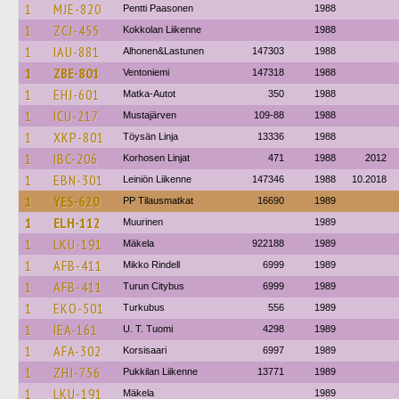
1
MJE-820
Pentti Paasonen
1988
1
ZCJ-455
Kokkolan Liikenne
1988
1
IAU-881
Alhonen&Lastunen
147303
1988
1
ZBE-801
Ventoniemi
147318
1988
1
EHJ-601
Matka-Autot
350
1988
1
ICU-217
Mustajärven
109-88
1988
1
XKP-801
Töysän Linja
13336
1988
1
IBC-206
Korhosen Linjat
471
1988
2012
1
EBN-301
Leiniön Liikenne
147346
1988
10.2018
1
YES-620
PP Tilausmatkat
16690
1989
1
ELH-112
Muurinen
1989
1
LKU-191
Mäkela
922188
1989
1
AFB-411
Mikko Rindell
6999
1989
1
AFB-411
Turun Citybus
6999
1989
1
EKO-501
Turkubus
556
1989
1
IEA-161
U. T. Tuomi
4298
1989
1
AFA-302
Korsisaari
6997
1989
1
ZHJ-756
Pukkilan Liikenne
13771
1989
1
LKU-191
Mäkela
1989