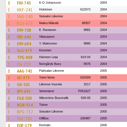
1
FIH-745
K-O Johansson
2004
1
HKF-241
Hokkinen
622973
2004
1
SHG-140
Soisalon Liikenne
2004
1
BZS-673
Matka Mäkelä
88307
2004
1
EVV-708
E. Rantanen
9881
2004
1
VBI-440
Viitasaaren
2004
1
EVV-684
Y. Makkonen
9880
2004
1
SLG-379
Kosonen
2004
1
TPG-808
Hämeen Linja
819-04
2004
1
JJA-219
Norrgårds Buss
9976
2004
1
AAG-741
Pakkalan Liikenne
2005
1
IBI-979
Toimi Vento
520309
2005
1
IOI-501
Liikenne Vuorela
3217
2005
1
BPI-693
Ventoniemi
P051627
2005
1
FGX-500
Wikströms Busstrafik
928-05
2005
1
NGN-914
Tokee
2005
1
BPG-712
Soisalon Liikenne
2005
1
YGE-785
OlliBus
100487
2005
1
EOF-179
Kivimäki
2006