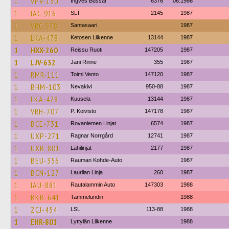
1
VPV-150
Ingves Bussar
6376
06.1986
1
IAC-916
SLT
2145
1987
1
VRC-578
Santasaari
1987
1
LKA-478
Ketosen Liikenne
13144
1987
1
HXX-260
Reissu Ruoti
147205
1987
1
LJV-632
Jani Rinne
355
1987
1
RMR-111
Toimi Vento
147120
1987
1
BHM-103
Nevakivi
950-88
1987
1
LKA-478
Kuusela
13144
1987
1
VRH-707
P. Koivisto
147178
1987
1
BCE-731
Rovaniemen Linjat
6574
1987
1
UXP-271
Ragnar Norrgård
12741
1987
1
UXB-801
Lähilinjat
2177
1987
1
BEU-356
Rauman Kohde-Auto
1987
1
BCN-127
Laurilan Linja
260
1987
1
IAU-881
Rautalammin Auto
147303
1988
1
BKB-641
Tammelundin
1988
1
ZCJ-454
LSL
113-88
1988
1
EHR-801
Lyttylän Liikenne
1988