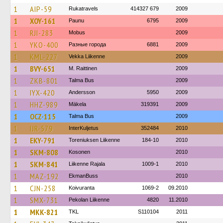
1
AIP-59
Rukatravels
414327 679
2009
1
XOY-161
Paunu
6795
2009
1
RJI-283
Mobus
2009
1
YKO-400
Разные города
6881
2009
1
KML-227
Vekka Liikenne
2009
1
BVY-651
M. Raittinen
2009
1
ZKB-801
Talma Bus
2009
1
IYX-420
Andersson
5950
2009
1
HHZ-989
Mäkela
319391
2009
1
OCZ-115
Talma Bus
2009
1
IJR-579
InterKuljetus
352484
2010
1
EKY-791
Toreniuksen Liikenne
184-10
2010
1
SKM-808
Kosonen
2010
1
SKM-841
Liikenne Rajala
1009-1
2010
1
MAZ-192
EkmanBuss
2010
1
CJN-258
Koivuranta
1069-2
09.2010
1
SMX-731
Pekolan Liikenne
4820
11.2010
1
MKK-821
TKL
S110104
2011