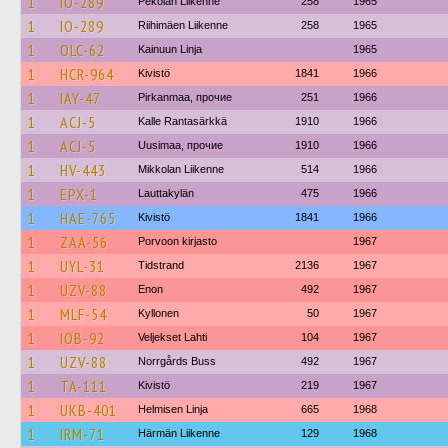
1
IO-289
Pekolan Liikenne
258
1965
1
IO-289
Riihimäen Liikenne
258
1965
1
OLC-62
Kainuun Linja
1965
1
HCR-964
Kivistö
1841
1966
1
IAY-47
Pirkanmaa, прочие
251
1966
1
ACJ-5
Kalle Rantasärkkä
1910
1966
1
ACJ-5
Uusimaa, прочие
1910
1966
1
HV-443
Mikkolan Liikenne
514
1966
1
EPX-1
Lauttakylän
475
1966
1
HAE-765
Kivistö
1841
1966
1
ZAA-56
Porvoon kirjasto
1967
1
UYL-31
Tidstrand
2136
1967
1
UZV-88
Enon
492
1967
1
MLF-54
Kyllonen
50
1967
1
IOB-92
Veljekset Lahti
104
1967
1
UZV-88
Norrgårds Buss
492
1967
1
TA-111
Kivistö
219
1967
1
UKB-401
Helmisen Linja
665
1968
1
IRM-71
Härmän Liikenne
129
1968