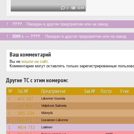
1
1144
↑
????
Передан в другое предприятие или на завод
↑
2005 г. — ????
Передан в другое предприятие или на завод
Ваш комментарий
Вы не
вошли на сайт
.
Комментарии могут оставлять только зарегистрированные пользов
Другие ТС с этим номером:
№
Гос.№
Предприятие
Зав.№
Постр.
Утил.
1
AFC-507
Liikenne Vuorela
1
LAJ-960
Veljekset Salmela
1
URS-204
Mäntylä
1
IGR-311
Uuraisten Liikenne
1
MEH-732
Laitinen