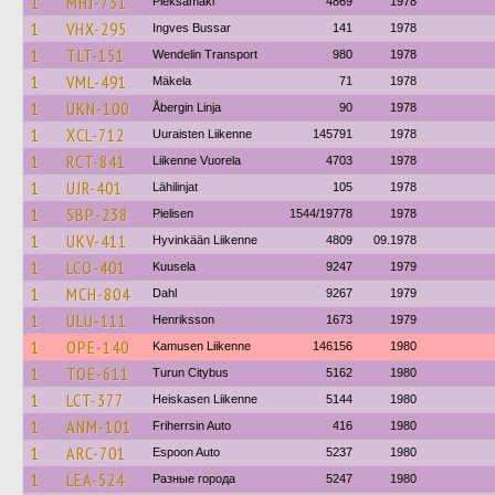
1
MHJ-731
Pieksämäki
4869
1978
1
VHX-295
Ingves Bussar
141
1978
1
TLT-151
Wendelin Transport
980
1978
1
VML-491
Mäkela
71
1978
1
UKN-100
Åbergin Linja
90
1978
1
XCL-712
Uuraisten Liikenne
145791
1978
1
RCT-841
Liikenne Vuorela
4703
1978
1
UJR-401
Lähilinjat
105
1978
1
SBP-238
Pielisen
1544/19778
1978
1
UKV-411
Hyvinkään Liikenne
4809
09.1978
1
LCO-401
Kuusela
9247
1979
1
MCH-804
Dahl
9267
1979
1
ULU-111
Henriksson
1673
1979
1
OPE-140
Kamusen Liikenne
146156
1980
1
TOE-611
Turun Citybus
5162
1980
1
LCT-377
Heiskasen Liikenne
5144
1980
1
ANM-101
Friherrsin Auto
416
1980
1
ARC-701
Espoon Auto
5237
1980
1
LEA-524
Разные города
5247
1980