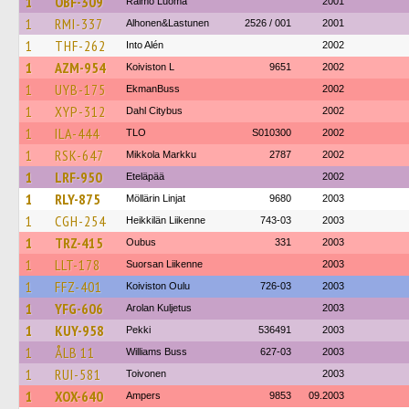
1
OBF-309
Raimo Luoma
2001
1
RMI-337
Alhonen&Lastunen
2526 / 001
2001
1
THF-262
Into Alén
2002
1
AZM-954
Koiviston L
9651
2002
1
UYB-175
EkmanBuss
2002
1
XYP-312
Dahl Citybus
2002
1
ILA-444
TLO
S010300
2002
1
RSK-647
Mikkola Markku
2787
2002
1
LRF-950
Eteläpää
2002
1
RLY-875
Möllärin Linjat
9680
2003
1
CGH-254
Heikkilän Liikenne
743-03
2003
1
TRZ-415
Oubus
331
2003
1
LLT-178
Suorsan Liikenne
2003
1
FFZ-401
Koiviston Oulu
726-03
2003
1
YFG-606
Arolan Kuljetus
2003
1
KUY-958
Pekki
536491
2003
1
ÅLB 11
Williams Buss
627-03
2003
1
RUI-581
Toivonen
2003
1
XOX-640
Ampers
9853
09.2003