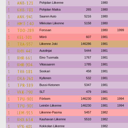
1
ANB-121
Pohjolan Liikenne
1980
1
KHB-701
Pohjolan Matka
265
1980
1
ANK-941
Saaren Auto
5216
1980
1
HMT-140
Mikkolan Liikenne
5158
1980
1
TOO-289
Forssan
1980
1999
1
KEL-301
Mörö
607
1981
1
TRA-937
Liikenne Joki
146286
1981
1
RHV-441
Autolinjat
5444
1981
1
RHR-661
Eino Tuomala
1767
1981
1
RHR-904
Viitasaaren
1785
1981
1
TRR-181
Sookari
458
1981
1
OKA-261
Kyllonen
532
1981
1
TPR-389
Bussi-Ketonen
5347
1981
1
VKK-790
SLT
479
1981
1
TPU-901
Förbom
146230
1981
1994
1
TPU-901
Leiniön Liikenne
146230
1981
1994
1
LEM-915
Liikenne-Pasma
5457
1982
1
RHX-634
Kauhavan Liikenne
5510
1982
1
VPX-401
Kokkolan Liikenne
1982