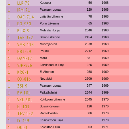
1
LLR-79
Kuusela
56
1968
1
IRM-71
Разные города
129
1968
1
OAE-714
Lyttylän Liikenne
78
1968
1
EO-960
Porin Liikenne
65
1968
1
BTX-8
Metsälän Linja
2346
1968
1
TAR-372
Salon Liikenne
2454
1968
1
VMB-114
Mustajärven
2578
1969
1
HBT-29
Paunu
2212
1969
1
OAM-17
Mörö
381
1969
1
VJP-826
Järviseudun Linja
226
1969
1
KRG-1
E. Ahonen
250
1969
1
OX-816
Nevakivi
2709
1969
1
ZSI-9
Разные города
247
1969
1
BV-101
Paikallislinjat
2644
1969
1
VKL-801
Kokkolan Liikenne
2845
1970
1
EI-103
Bussi-Ketonen
126
1970
1
TEV-152
Rafael Wallin
386
1970
1
IY-449
Kasiniemen Linja
1970
1
OUI-1
Koiviston Oulu
903
1971