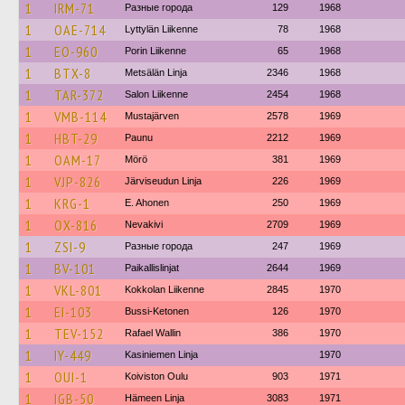
1
IRM-71
Разные города
129
1968
1
OAE-714
Lyttylän Liikenne
78
1968
1
EO-960
Porin Liikenne
65
1968
1
BTX-8
Metsälän Linja
2346
1968
1
TAR-372
Salon Liikenne
2454
1968
1
VMB-114
Mustajärven
2578
1969
1
HBT-29
Paunu
2212
1969
1
OAM-17
Mörö
381
1969
1
VJP-826
Järviseudun Linja
226
1969
1
KRG-1
E. Ahonen
250
1969
1
OX-816
Nevakivi
2709
1969
1
ZSI-9
Разные города
247
1969
1
BV-101
Paikallislinjat
2644
1969
1
VKL-801
Kokkolan Liikenne
2845
1970
1
EI-103
Bussi-Ketonen
126
1970
1
TEV-152
Rafael Wallin
386
1970
1
IY-449
Kasiniemen Linja
1970
1
OUI-1
Koiviston Oulu
903
1971
1
IGB-50
Hämeen Linja
3083
1971