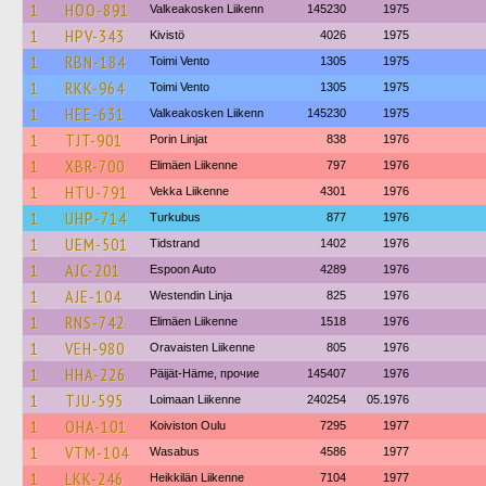
1
HOO-891
Valkeakosken Liikenn
145230
1975
1
HPV-343
Kivistö
4026
1975
1
RBN-184
Toimi Vento
1305
1975
1
RKK-964
Toimi Vento
1305
1975
1
HEE-631
Valkeakosken Liikenn
145230
1975
1
TJT-901
Porin Linjat
838
1976
1
XBR-700
Elimäen Liikenne
797
1976
1
HTU-791
Vekka Liikenne
4301
1976
1
UHP-714
Turkubus
877
1976
1
UEM-501
Tidstrand
1402
1976
1
AJC-201
Espoon Auto
4289
1976
1
AJE-104
Westendin Linja
825
1976
1
RNS-742
Elimäen Liikenne
1518
1976
1
VEH-980
Oravaisten Liikenne
805
1976
1
HHA-226
Päijät-Häme, прочие
145407
1976
1
TJU-595
Loimaan Liikenne
240254
05.1976
1
OHA-101
Koiviston Oulu
7295
1977
1
VTM-104
Wasabus
4586
1977
1
LKK-246
Heikkilän Liikenne
7104
1977