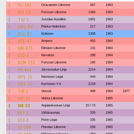
1
YG-503
Oravaisten Liikenne
367
1963
1
IYU-19
Forssan Liikenne
1360
1963
1
TJU-1
Jussilan Autoliike
1401
1963
1
ODU-84
Pekka Heikkinen
217
1963
1
OGL-82
Kyllonen
1308
1963
1
UEE-47
Ampers
455
1964
1
GM-875
Elimäen Liikenne
211
1964
1
OIO-1
Nevakivi
288
1964
1
HCM-132
Forssan Liikenne
190
1964
1
YY-444
Järviseudun Linja
2214
1964
1
HPS-21
Niemisen Linjat
444
1964
1
OHS-70
Korhonen Y A
2218
1964
1
TIR-1
Vesma
499
1964
1977
1
HO-23
Vekka Liikenne
1965
1
MB-50
Anjalankosken Linja
15 / 73
1965
1
EEY-1
Vähärauman
335
1965
1
EEY-1
Porin Linjat
335
1965
1
IO-289
Pekolan Liikenne
258
1965