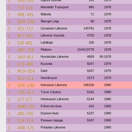
1
VHX-295
Ingves Bussar
141
1978
1
TLT-151
Wendelin Transport
980
1978
1
VML-491
Mäkela
71
1978
1
UKN-100
Åbergin Linja
90
1978
1
XCL-712
Uuraisten Liikenne
145791
1978
1
RCT-841
Liikenne Vuorela
4703
1978
1
UJR-401
Lähilinjat
105
1978
1
SBP-238
Pielisen
1544/19778
1978
1
UKV-411
Hyvinkään Liikenne
4809
09.1978
1
LCO-401
Kuusela
9247
1979
1
MCH-804
Dahl
9267
1979
1
ULU-111
Henriksson
1673
1979
1
OPE-140
Kamusen Liikenne
146156
1980
1
TOE-611
Turun Citybus
5162
1980
1
LCT-377
Heiskasen Liikenne
5144
1980
1
ANM-101
Friherrsin Auto
416
1980
1
ARC-701
Espoon Auto
5237
1980
1
LEA-524
Разные города
5247
1980
1
ANB-121
Pohjolan Liikenne
1980