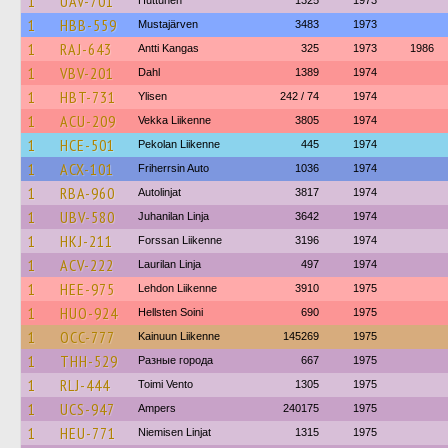
1
UAV-701
Huttunen
1325
1973
1
HBB-559
Mustajärven
3483
1973
1
RAJ-643
Antti Kangas
325
1973
1986
1
VBV-201
Dahl
1389
1974
1
HBT-731
Ylisen
242 / 74
1974
1
ACU-209
Vekka Liikenne
3805
1974
1
HCE-501
Pekolan Liikenne
445
1974
1
ACX-101
Friherrsin Auto
1036
1974
1
RBA-960
Autolinjat
3817
1974
1
UBV-580
Juhanilan Linja
3642
1974
1
HKJ-211
Forssan Liikenne
3196
1974
1
ACV-222
Laurilan Linja
497
1974
1
HEE-975
Lehdon Liikenne
3910
1975
1
HUO-924
Hellsten Soini
690
1975
1
OCC-777
Kainuun Liikenne
145269
1975
1
THH-529
Разные города
667
1975
1
RLJ-444
Toimi Vento
1305
1975
1
UCS-947
Ampers
240175
1975
1
HEU-771
Niemisen Linjat
1315
1975