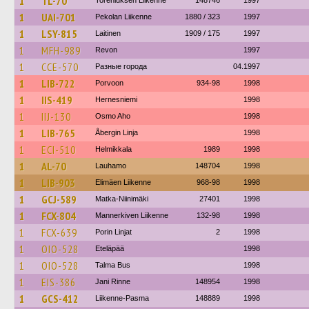
1
TL-70
Toreniuksen Liikenne
148746
1997
1
UAI-701
Pekolan Liikenne
1880 / 323
1997
1
LSY-815
Laitinen
1909 / 175
1997
1
MFH-989
Revon
1997
1
CCE-570
Разные города
04.1997
1
LIB-722
Porvoon
934-98
1998
1
IIS-419
Hernesniemi
1998
1
IIJ-130
Osmo Aho
1998
1
LIB-765
Åbergin Linja
1998
1
ECI-510
Helmikkala
1989
1998
1
AL-70
Lauhamo
148704
1998
1
LIB-903
Elimäen Liikenne
968-98
1998
1
GCJ-589
Matka-Niinimäki
27401
1998
1
FCX-804
Mannerkiven Liikenne
132-98
1998
1
FCX-639
Porin Linjat
2
1998
1
OIO-528
Eteläpää
1998
1
OIO-528
Talma Bus
1998
1
EIS-386
Jani Rinne
148954
1998
1
GCS-412
Liikenne-Pasma
148889
1998