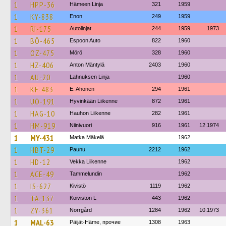
1
HPP-36
Hämeen Linja
321
1959
1
KY-838
Enon
249
1959
1
RI-175
Autolinjat
244
1959
1973
1
BÖ-465
Espoon Auto
822
1960
1
OZ-475
Mörö
328
1960
1
HZ-406
Anton Mäntylä
2403
1960
1
AU-20
Lahnuksen Linja
1960
1
KF-483
E. Ahonen
294
1961
1
UÖ-191
Hyvinkään Liikenne
872
1961
1
HAG-10
Hauhon Liikenne
282
1961
1
HM-919
Niinivuori
916
1961
12.1974
1
MY-431
Matka Mäkelä
1962
1
HBT-29
Paunu
2212
1962
1
HD-12
Vekka Liikenne
1962
1
ACE-49
Tammelundin
1962
1
IS-627
Kivistö
1119
1962
1
TA-137
Koiviston L
443
1962
1
ZY-361
Norrgård
1284
1962
10.1973
1
MAL-63
Päijät-Häme, прочие
1308
1963