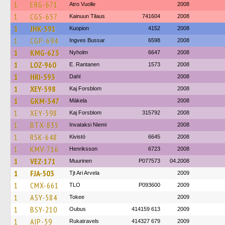
1
ERG-671
Atro Vuolle
2008
1
CGS-657
Kainuun Tilaus
741604
2008
1
JHK-591
Kuopion
4152
2008
1
CGP-694
Ingves Bussar
6598
2008
1
KMG-623
Nyholm
6647
2008
1
LOZ-960
E. Rantanen
1573
2008
1
HRI-593
Dahl
2008
1
XEY-598
Kaj Forsblom
2008
1
GKM-347
Mäkela
2008
1
XEY-598
Kaj Forsblom
315792
2008
1
BTX-835
Invataksi Niemi
2008
1
RSK-648
Kivistö
6645
2008
1
KMV-716
Henriksson
6723
2008
1
VEZ-171
Muurinen
P077573
04.2008
1
FJA-503
Tjt Ari Arvela
2009
1
CMX-661
TLO
P093600
2009
1
ASY-584
Tokee
2009
1
BSY-210
Oubus
414159 613
2009
1
AIP-59
Rukatravels
414327 679
2009