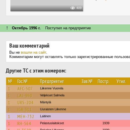
409
↑
Октябрь 1996 г.
Поступил на предприятие
Ваш комментарий
Вы не
вошли на сайт
.
Комментарии могут оставлять только зарегистрированные пользов
Другие ТС с этим номером:
№
Гос.№
Предприятие
Зав.№
Постр.
Утил.
1
AFC-507
Liikenne Vuorela
1
LAJ-960
Veljekset Salmela
1
URS-204
Mäntylä
1
IGR-311
Uuraisten Liikenne
1
MEH-732
Laitinen
1
RH-564
Pelastuslaitokset
1939