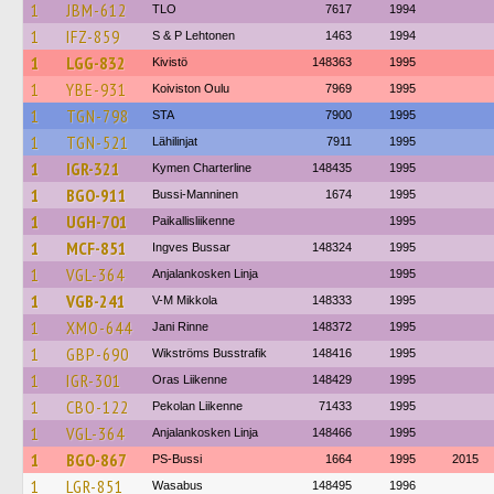
1
JBM-612
TLO
7617
1994
1
IFZ-859
S & P Lehtonen
1463
1994
1
LGG-832
Kivistö
148363
1995
1
YBE-931
Koiviston Oulu
7969
1995
1
TGN-798
STA
7900
1995
1
TGN-521
Lähilinjat
7911
1995
1
IGR-321
Kymen Charterline
148435
1995
1
BGO-911
Bussi-Manninen
1674
1995
1
UGH-701
Paikallisliikenne
1995
1
MCF-851
Ingves Bussar
148324
1995
1
VGL-364
Anjalankosken Linja
1995
1
VGB-241
V-M Mikkola
148333
1995
1
XMO-644
Jani Rinne
148372
1995
1
GBP-690
Wikströms Busstrafik
148416
1995
1
IGR-301
Oras Liikenne
148429
1995
1
CBO-122
Pekolan Liikenne
71433
1995
1
VGL-364
Anjalankosken Linja
148466
1995
1
BGO-867
PS-Bussi
1664
1995
2015
1
LGR-851
Wasabus
148495
1996