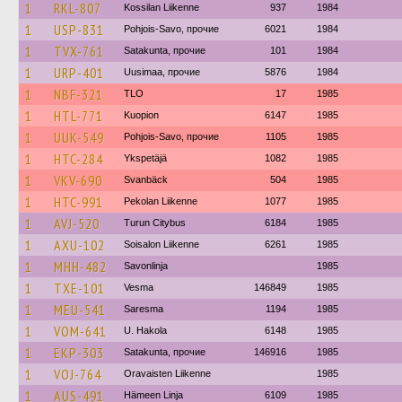
1
RKL-807
Kossilan Liikenne
937
1984
1
USP-831
Pohjois-Savo, прочие
6021
1984
1
TVX-761
Satakunta, прочие
101
1984
1
URP-401
Uusimaa, прочие
5876
1984
1
NBF-321
TLO
17
1985
1
HTL-771
Kuopion
6147
1985
1
UUK-549
Pohjois-Savo, прочие
1105
1985
1
HTC-284
Ykspetäjä
1082
1985
1
VKV-690
Svanbäck
504
1985
1
HTC-991
Pekolan Liikenne
1077
1985
1
AVJ-520
Turun Citybus
6184
1985
1
AXU-102
Soisalon Liikenne
6261
1985
1
MHH-482
Savonlinja
1985
1
TXE-101
Vesma
146849
1985
1
MEU-541
Saresma
1194
1985
1
VOM-641
U. Hakola
6148
1985
1
EKP-303
Satakunta, прочие
146916
1985
1
VOJ-764
Oravaisten Liikenne
1985
1
AUS-491
Hämeen Linja
6109
1985