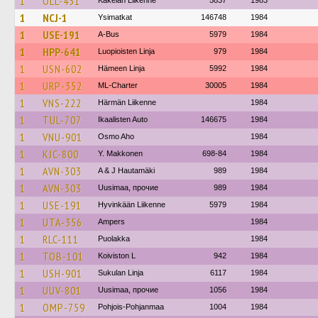
1
OLL-431
Käkelän Liikenne
5837
1983
1
NCJ-1
Ysimatkat
146748
1984
1
USE-191
A-Bus
5979
1984
1
HPP-641
Luopioisten Linja
979
1984
1
USN-602
Hämeen Linja
5992
1984
1
URP-352
ML-Charter
30005
1984
1
VNS-222
Härmän Liikenne
1984
1
TUL-707
Ikaalisten Auto
146675
1984
1
VNU-901
Osmo Aho
1984
1
KJC-800
Y. Makkonen
698-84
1984
1
AVN-303
A & J Hautamäki
989
1984
1
AVN-303
Uusimaa, прочие
989
1984
1
USE-191
Hyvinkään Liikenne
5979
1984
1
UTA-356
Ampers
1984
1
RLC-111
Puolakka
1984
1
TOB-101
Koiviston L
942
1984
1
USH-901
Sukulan Linja
6117
1984
1
UUV-801
Uusimaa, прочие
1056
1984
1
OMP-759
Pohjois-Pohjanmaa
1004
1984