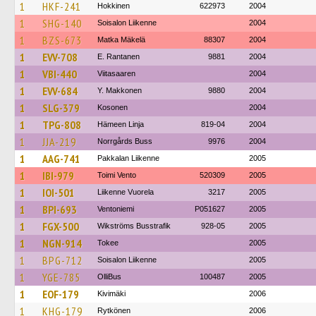
1
HKF-241
Hokkinen
622973
2004
1
SHG-140
Soisalon Liikenne
2004
1
BZS-673
Matka Mäkelä
88307
2004
1
EVV-708
E. Rantanen
9881
2004
1
VBI-440
Viitasaaren
2004
1
EVV-684
Y. Makkonen
9880
2004
1
SLG-379
Kosonen
2004
1
TPG-808
Hämeen Linja
819-04
2004
1
JJA-219
Norrgårds Buss
9976
2004
1
AAG-741
Pakkalan Liikenne
2005
1
IBI-979
Toimi Vento
520309
2005
1
IOI-501
Liikenne Vuorela
3217
2005
1
BPI-693
Ventoniemi
P051627
2005
1
FGX-500
Wikströms Busstrafik
928-05
2005
1
NGN-914
Tokee
2005
1
BPG-712
Soisalon Liikenne
2005
1
YGE-785
OlliBus
100487
2005
1
EOF-179
Kivimäki
2006
1
KHG-179
Rytkönen
2006