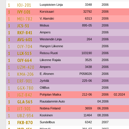
1
IOJ-201
Luopioisten Linja
3348
2006
1
IVY-101
Korsisaari
32792
2006
1
MEI-782
V. Alamäki
6313
2006
1
JCS-51
Mobus
895-05
2006
1
RKF-841
Ampers
2006
1
AVG-601
Westendin Linja
264
2006
1
OJY-704
Hangon Liikenne
2006
1
LLX-515
Reissu Ruoti
103190
2006
1
OJY-664
Liikenne Rajala
3525
2006
1
UZM-420
Ampers
3438
2006
1
KMA-206
E. Ahonen
P058026
2006
1
ERF-901
Jyrkilä
225-06
2006
1
GGX-780
OlliBus
2006
1
JGZ-842
Pohjolan Matka
212-06
2006
02.2024
1
GLA-365
Rautalammin Auto
04.2006
1
JJT-301
Nobina Finland
3659
06.2006
1
UBZ-934
Koskinen
11464
08.2006
1
FKB-870
Sundellbus
6342
2007