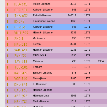
1
HJO-341
Vekka Liikenne
3017
1971
1
OER-501
Kainuun Liikenne
843
1971
1
THA-632
Paikallisliikenne
240019
1971
1
IK-675
Elorannan Liikenne
1168
1971
1
OB-131
Kainuun Liikenne
843
1971
1
VMH-795
Härmän Liikenne
3239
1972
1
ZHC-1
Ventoniemi
153
1972
1
HKV-513
Kivistö
3241
1972
1
VAB-431
Härmän Liikenne
1236
1972
1
ZKN-35
ETELA-SLL
1230
1972
1
TAV-133
Mäkinen
233
1972
1984
1
TBE-101
Förbom
316
1973
1
RAO-427
Elimäen Liikenne
378
1973
1
VGF-540
Mustajärven
3483
1973
1
KHL-274
E. Rantanen
308
1973
1
UAC-136
Hangon Liikenne
1973
1
ABS-976
Hämeen Linja
3663
1973
1
HBH-781
Matkaliikenne
1312
1973