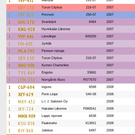
1
YVP-451
Mäntylä
291-07
2007
1
SBY-150
Turun Citybus
216-07
2007
1
ERF-816
Porvoon
256-07
2007
1
GHL-170
Svanbäck
6464
2007
1
KNG-928
Hyvinkään Liikenne
2007
1
YVP-446
Länsilinjat
600259
2007
1
FIH-601
Jyrkilä
2007
1
MLA-295
Разные города
2007
1
SBY-150
Turun Citybus
216-07
2007
1
XNO-908
Kymen Charterline
2007
1
TYS-869
Engsbo
33662
2007
1
LPM-530
Norrgårds Buss
P077570
2007
1
CGP-694
Ingves
6598
2008
1
XEY-629
Porin Linjat
540-08
2008
1
MXY-432
L-l. J. Salonen Oy
2008
1
JKY-724
Hakalan Liikenne
P080541
2008
1
MMX-909
Lappi, прочие
6638
2008
1
KSU-858
Paakinaho
413651
2008
1
BJY-868
Jalobus
6497
2008