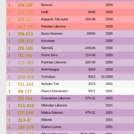
1
JFH-207
Bussari
2000
1
ZIZ-758
HelB
8495
2000
1
XIB-277
Kajaanin Tila-autot
264-00
2000
1
BKZ-591
Pekolan Liikenne
2000
1
XYA-820
Bussi-Ketonen
29565
2000
1
LYB-350
Kurumaa
2000
1
IYK-300
Niemelä
149146
2000
1
IYL-296
Perhe Eero
314-00
2000
1
CCS-585
Pukkilan Liikenne
320-00
2000
1
TYJ-549
Antti Kangas
9264
2000
1
BPA-956
Turkubus
9312
10.2000
1
VXL-868
Nyholm Tmi
2574
2001
1
IOJ-227
Rauno Koivukoski
9471
2001
1
CFJ-764
Oravaisten Liikenne
379-01
2001
1
FGG-868
Mikkolan Liikenne
2001
1
FFF-594
Matka-Salonen
479-01
2001
1
OLA-47
Mäkela
2001
1
OBF-309
Raimo Luoma
2001