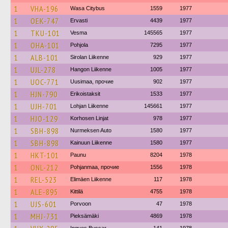
1
VHA-196
Wasa Citybus
1559
1977
1
OEK-747
Ervasti
4439
1977
1
TKU-101
Vesma
145565
1977
1
OHA-101
Pohjola
7295
1977
1
ALB-101
Sirolan Liikenne
929
1977
1
UJL-278
Hangon Liikenne
1005
1977
1
UOC-771
Uusimaa, прочие
902
1977
1
HJN-790
Erikoistaksit
1533
1977
1
UJH-701
Lohjan Liikenne
145661
1977
1
HJO-129
Korhosen Linjat
978
1977
1
SBH-898
Nurmeksen Auto
1580
1977
1
SBH-898
Kainuun Liikenne
1580
1977
1
HKT-101
Paunu
8204
1978
1
ONL-212
Pohjanmaa, прочие
1556
1978
1
REL-523
Elimäen Liikenne
117
1978
1
ALE-895
Kittilä
4755
1978
1
UJS-601
Porvoon
47
1978
1
MHJ-731
Pieksämäki
4869
1978