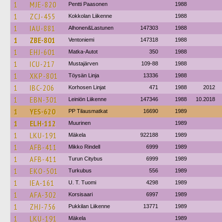
1
MJE-820
Pentti Paasonen
1988
1
ZCJ-455
Kokkolan Liikenne
1988
1
IAU-881
Alhonen&Lastunen
147303
1988
1
ZBE-801
Ventoniemi
147318
1988
1
EHJ-601
Matka-Autot
350
1988
1
ICU-217
Mustajärven
109-88
1988
1
XKP-801
Töysän Linja
13336
1988
1
IBC-206
Korhosen Linjat
471
1988
2012
1
EBN-301
Leiniön Liikenne
147346
1988
10.2018
1
YES-620
PP Tilausmatkat
16690
1989
1
ELH-112
Muurinen
1989
1
LKU-191
Mäkela
922188
1989
1
AFB-411
Mikko Rindell
6999
1989
1
AFB-411
Turun Citybus
6999
1989
1
EKO-501
Turkubus
556
1989
1
IEA-161
U. T. Tuomi
4298
1989
1
AFA-302
Korsisaari
6997
1989
1
ZHJ-756
Pukkilan Liikenne
13771
1989
1
LKU-191
Mäkela
1989