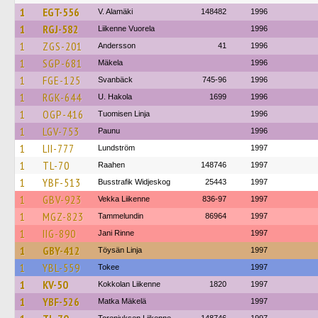
1
EGT-556
V. Alamäki
148482
1996
1
RGJ-582
Liikenne Vuorela
1996
1
ZGS-201
Andersson
41
1996
1
SGP-681
Mäkela
1996
1
FGE-125
Svanbäck
745-96
1996
1
RGK-644
U. Hakola
1699
1996
1
OGP-416
Tuomisen Linja
1996
1
LGV-753
Paunu
1996
1
LII-777
Lundström
1997
1
TL-70
Raahen
148746
1997
1
YBF-513
Busstrafik Widjeskog
25443
1997
1
GBV-923
Vekka Liikenne
836-97
1997
1
MGZ-823
Tammelundin
86964
1997
1
IIG-890
Jani Rinne
1997
1
GBY-412
Töysän Linja
1997
1
YBL-559
Tokee
1997
1
KV-50
Kokkolan Liikenne
1820
1997
1
YBF-526
Matka Mäkelä
1997