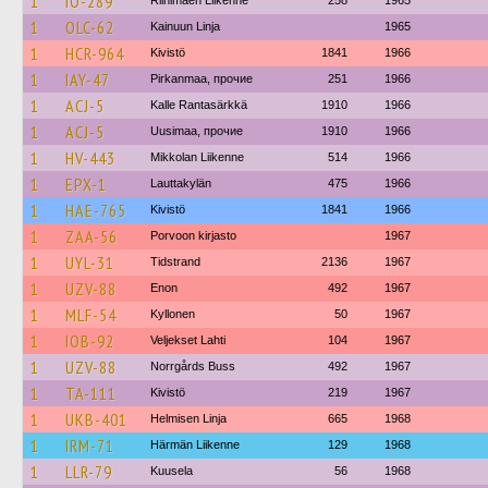
1
IO-289
Riihimäen Liikenne
258
1965
1
OLC-62
Kainuun Linja
1965
1
HCR-964
Kivistö
1841
1966
1
IAY-47
Pirkanmaa, прочие
251
1966
1
ACJ-5
Kalle Rantasärkkä
1910
1966
1
ACJ-5
Uusimaa, прочие
1910
1966
1
HV-443
Mikkolan Liikenne
514
1966
1
EPX-1
Lauttakylän
475
1966
1
HAE-765
Kivistö
1841
1966
1
ZAA-56
Porvoon kirjasto
1967
1
UYL-31
Tidstrand
2136
1967
1
UZV-88
Enon
492
1967
1
MLF-54
Kyllonen
50
1967
1
IOB-92
Veljekset Lahti
104
1967
1
UZV-88
Norrgårds Buss
492
1967
1
TA-111
Kivistö
219
1967
1
UKB-401
Helmisen Linja
665
1968
1
IRM-71
Härmän Liikenne
129
1968
1
LLR-79
Kuusela
56
1968