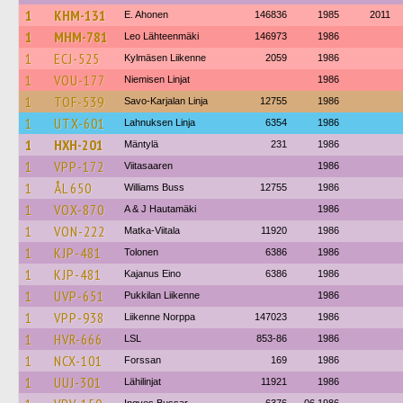
1
KHM-131
E. Ahonen
146836
1985
2011
1
MHM-781
Leo Lähteenmäki
146973
1986
1
ECJ-525
Kylmäsen Liikenne
2059
1986
1
VOU-177
Niemisen Linjat
1986
1
TOF-539
Savo-Karjalan Linja
12755
1986
1
UTX-601
Lahnuksen Linja
6354
1986
1
HXH-201
Mäntylä
231
1986
1
VPP-172
Viitasaaren
1986
1
ÅL 650
Williams Buss
12755
1986
1
VOX-870
A & J Hautamäki
1986
1
VON-222
Matka-Viitala
11920
1986
1
KJP-481
Tolonen
6386
1986
1
KJP-481
Kajanus Eino
6386
1986
1
UVP-651
Pukkilan Liikenne
1986
1
VPP-938
Liikenne Norppa
147023
1986
1
HVR-666
LSL
853-86
1986
1
NCX-101
Forssan
169
1986
1
UUJ-301
Lähilinjat
11921
1986