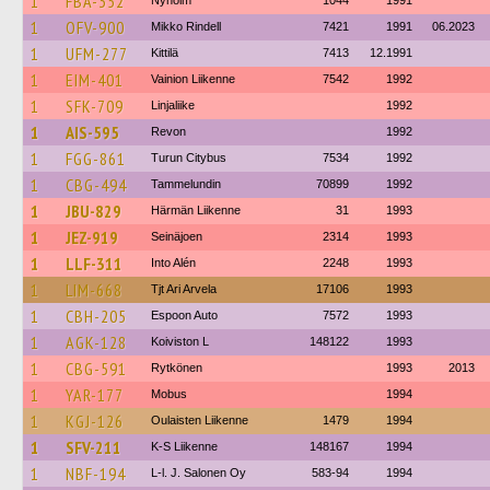
1
FBA-352
Nyholm
1044
1991
1
OFV-900
Mikko Rindell
7421
1991
06.2023
1
UFM-277
Kittilä
7413
12.1991
1
EIM-401
Vainion Liikenne
7542
1992
1
SFK-709
Linjaliike
1992
1
AIS-595
Revon
1992
1
FGG-861
Turun Citybus
7534
1992
1
CBG-494
Tammelundin
70899
1992
1
JBU-829
Härmän Liikenne
31
1993
1
JEZ-919
Seinäjoen
2314
1993
1
LLF-311
Into Alén
2248
1993
1
LIM-668
Tjt Ari Arvela
17106
1993
1
CBH-205
Espoon Auto
7572
1993
1
AGK-128
Koiviston L
148122
1993
1
CBG-591
Rytkönen
1993
2013
1
YAR-177
Mobus
1994
1
KGJ-126
Oulaisten Liikenne
1479
1994
1
SFV-211
K-S Liikenne
148167
1994
1
NBF-194
L-l. J. Salonen Oy
583-94
1994