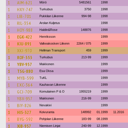
1
AIM-621
Mörö
5481561
1998
1
HXY-747
Turkubus
3750
1998
1
LIB-701
Pukkilan Liikenne
994-98
1998
1
RIL-354
Arolan Kuljetus
1998
1
HOY-988
Haldin&Rose
148876
1998
1
EGK-422
Henriksson
1999
1
KIU-891
Valkeakosken Liikenn
2264 / 075
1999
1
XKI-970
Hellman Transport
459
1999
1
ROF-353
Turkubus
213-99
1999
1
YBV-957
Makkonen
1999
1
TSG-880
Esa Oksa
1999
1
MYB-599
TuKL
1999
1
EXC-364
Kauhavan Liikenne
1999
1
GCJ-709
Komulainen P & O
1955219
1999
1
YBV-957
Makkonen
216-99
1999
1
BIY-826
Nevakivi
1999
1
HIS-327
Koivuranta
148992
01.1999
11.2016
1
BYG-592
Pohjolan Liikenne
183-99
08.1999
1
XIB-957
Niemisen Linjat
240-99
12.1999