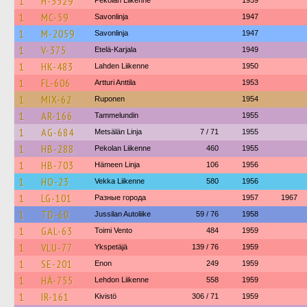
1
H-3529
Pekolan Liikenne
1939
1
MC-59
Savonlinja
1947
1
M-2059
Savonlinja
1947
1
V-375
Etelä-Karjala
1949
1
HK-483
Lahden Liikenne
1950
1
FL-606
Artturi Anttila
1953
1
MIX-62
Ruponen
1954
1
AR-166
Tammelundin
1955
1
AG-684
Metsälän Linja
7 / 71
1955
1
HB-288
Pekolan Liikenne
460
1955
1
HB-703
Hämeen Linja
106
1956
1
HO-23
Vekka Liikenne
580
1956
1
LG-101
Разные города
1957
1967
1
TD-60
Jussilan Autoliike
59 / 76
1958
1
GAL-63
Toimi Vento
484
1959
1
VLU-77
Ykspetäjä
139 / 76
1959
1
SE-201
Enon
249
1959
1
HÄ-755
Lehdon Liikenne
558
1959
1
IR-161
Kivistö
306 / 71
1959