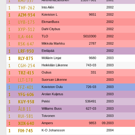
1
RMI-337
Alhonen&Lastunen
2526 / 001
2001
1
THF-262
Into Alén
2002
1
AZM-954
Koiviston L
9651
2002
1
UYB-175
EkmanBuss
2002
1
XYP-312
Dahl Citybus
2002
1
ILA-444
TLO
S010300
2002
1
RSK-647
Mikkola Markku
2787
2002
1
LRF-950
Eteläpää
2002
1
RLY-875
Möllärin Linjat
9680
2003
1
CGH-254
Heikkilän Liikenne
743-03
2003
1
TRZ-415
Oubus
331
2003
1
LLT-178
Suorsan Liikenne
2003
1
FFZ-401
Koiviston Oulu
726-03
2003
1
YFG-606
Arolan Kuljetus
2003
1
KUY-958
Pekki
536491
2003
1
ÅLB 11
Williams Buss
627-03
2003
1
RUI-581
Toivonen
2003
1
XOX-640
Ampers
9853
09.2003
1
FIH-745
K-O Johansson
2004