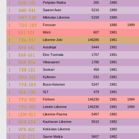
1
KHB-701
Pohjolan Matka
265
1980
1
ANK-941
Saaren Auto
5216
1980
1
HMT-140
Mikkolan Liikenne
5158
1980
1
TOO-289
Forssan
1980
1999
1
KEL-301
Mörö
607
1981
1
TRA-937
Liikenne Joki
146286
1981
1
RHV-441
Autolinjat
5444
1981
1
RHR-661
Eino Tuomala
1767
1981
1
RHR-904
Viitasaaren
1785
1981
1
TRR-181
Sookari
458
1981
1
OKA-261
Kyllonen
532
1981
1
TPR-389
Bussi-Ketonen
5347
1981
1
VKK-790
SLT
479
1981
1
TPU-901
Förbom
146230
1981
1994
1
TPU-901
Leiniön Liikenne
146230
1981
1994
1
LEM-915
Liikenne-Pasma
5457
1982
1
RHX-634
Kauhavan Liikenne
5510
1982
1
VPX-401
Kokkolan Liikenne
1982
1
KJO-275
Savon Matka
5607
1982