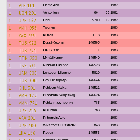
1
VLR-101
Osmo Aho
1982
1
UON-201
Ventoniemi
664
03.1982
1
UPE-162
Dahl
5709
12.1982
1
VMH-955
Tolonen
1983
1
YAX-769
Kutilan
1178
1983
1
TUS-922
Bussi-Ketonen
146585
1983
1
TUK-721
OK-Bussit
71
1983
1
TTN-950
Mynäliikenne
146540
1983
1
TSS-331
Nikkilän Liikenne
146528
1983
1
URM-508
Lehtosen Liikenne
5829
1983
1
TUK-300
Разные города
146644
1983
1
KHL-301
Pohjolan Matka
146521
1983
1
VMH-172
Busstrafik Widjeskog
146624
1983
1
VMM-771
Pohjanmaa, прочие
785
1983
1
UPS-215
Kurumaa
783
1983
1
ARX-201
Friherrsin Auto
1983
1
UPR-300
Wikströms Busstrafik
848
1983
1
LHA-166
Revon
146553
1983