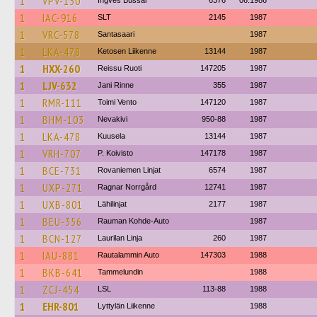
1
VPV-150
Ingves Bussar
6376
06.1986
1
IAC-916
SLT
2145
1987
1
VRC-578
Santasaari
1987
1
LKA-478
Ketosen Liikenne
13144
1987
1
HXX-260
Reissu Ruoti
147205
1987
1
LJV-632
Jani Rinne
355
1987
1
RMR-111
Toimi Vento
147120
1987
1
BHM-103
Nevakivi
950-88
1987
1
LKA-478
Kuusela
13144
1987
1
VRH-707
P. Koivisto
147178
1987
1
BCE-731
Rovaniemen Linjat
6574
1987
1
UXP-271
Ragnar Norrgård
12741
1987
1
UXB-801
Lähilinjat
2177
1987
1
BEU-356
Rauman Kohde-Auto
1987
1
BCN-127
Laurilan Linja
260
1987
1
IAU-881
Rautalammin Auto
147303
1988
1
BKB-641
Tammelundin
1988
1
ZCJ-454
LSL
113-88
1988
1
EHR-801
Lyttylän Liikenne
1988