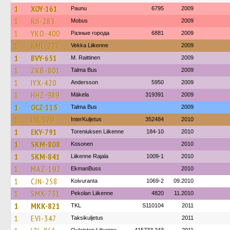
1
XOY-161
Paunu
6795
2009
1
RJI-283
Mobus
2009
1
YKO-400
Разные города
6881
2009
1
KML-227
Vekka Liikenne
2009
1
BVY-651
M. Raittinen
2009
1
ZKB-801
Talma Bus
2009
1
IYX-420
Andersson
5950
2009
1
HHZ-989
Mäkela
319391
2009
1
OCZ-115
Talma Bus
2009
1
IJR-579
InterKuljetus
352484
2010
1
EKY-791
Toreniuksen Liikenne
184-10
2010
1
SKM-808
Kosonen
2010
1
SKM-841
Liikenne Rajala
1009-1
2010
1
MAZ-192
EkmanBuss
2010
1
CJN-258
Koivuranta
1069-2
09.2010
1
SMX-731
Pekolan Liikenne
4820
11.2010
1
MKK-821
TKL
S110104
2011
1
EVI-347
Taksikuljetus
2011