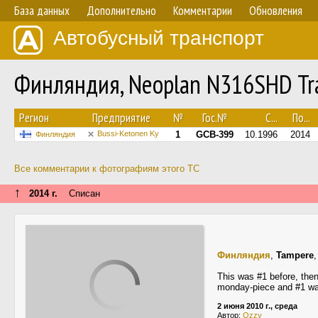
База данных
Дополнительно
Комментарии
Обновления
Автобусный транспорт
Финляндия, Neoplan N316SHD Tr
Регион
Предприятие
№
Гос.№
С...
По...
Bussi-Ketonen Ky
1
GCB-399
10.1996
2014
Финляндия
Все комментарии к фотографиям этого ТС
↑
2014 г.
Списан
Финляндия
,
Tampere
This was #1 before, the
monday-piece and #1 was
2 июня 2010 г., среда
Автор:
Ozzy