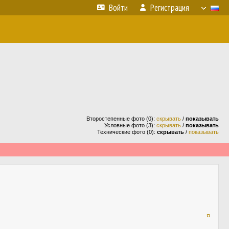
Войти
Регистрация
Второстепенные фото (0):
скрывать
/
показывать
Условные фото (3):
скрывать
/
показывать
Технические фото (0):
скрывать
/
показывать
¤