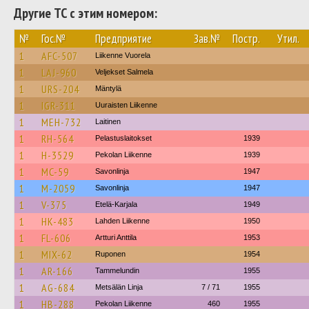
Другие ТС с этим номером:
№
Гос.№
Предприятие
Зав.№
Постр.
Утил.
1
AFC-507
Liikenne Vuorela
1
LAJ-960
Veljekset Salmela
1
URS-204
Mäntylä
1
IGR-311
Uuraisten Liikenne
1
MEH-732
Laitinen
1
RH-564
Pelastuslaitokset
1939
1
H-3529
Pekolan Liikenne
1939
1
MC-59
Savonlinja
1947
1
M-2059
Savonlinja
1947
1
V-375
Etelä-Karjala
1949
1
HK-483
Lahden Liikenne
1950
1
FL-606
Artturi Anttila
1953
1
MIX-62
Ruponen
1954
1
AR-166
Tammelundin
1955
1
AG-684
Metsälän Linja
7 / 71
1955
1
HB-288
Pekolan Liikenne
460
1955