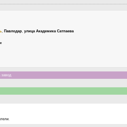
ь
,
Павлодар
,
улица Академика Сатпаева
ье
 завод
атели.