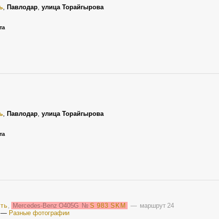
ь
,
Павлодар
,
улица Торайгырова
та
ь
,
Павлодар
,
улица Торайгырова
та
сть
,
Mercedes-Benz O405G
№
S 983 SKM
— маршрут 24
—
Разные фотографии