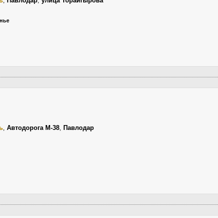
ь
,
Павлодар
,
улица Торайгырова
енье
ь
,
Автодорога М-38
,
Павлодар