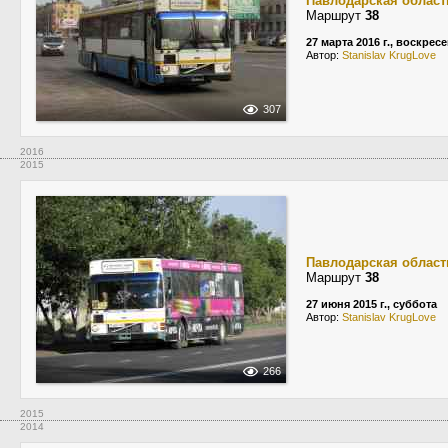
Павлодарская област
Маршрут
38
27 марта 2016 г., воскрес
Автор:
Stanislav KrugLove
307
2016
2015
Павлодарская област
Маршрут
38
27 июня 2015 г., суббота
Автор:
Stanislav KrugLove
266
2015
2014