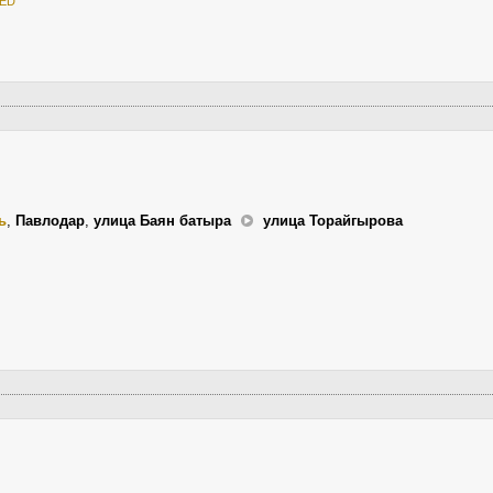
ED
ь
,
Павлодар
,
улица Баян батыра
улица Торайгырова