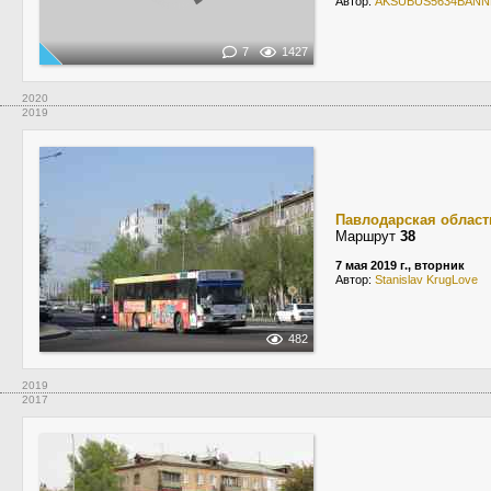
Автор:
AKSUBUS5634BANN
7
1427
2020
2019
Павлодарская област
Маршрут
38
7 мая 2019 г., вторник
Автор:
Stanislav KrugLove
482
2019
2017