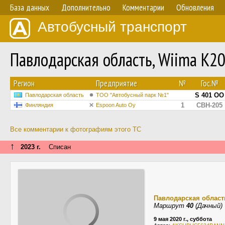
База данных
Дополнительно
Комментарии
Обновления
Автобусный транспорт
Павлодарская область, Wiima K2
Регион
Предприятие
№
Гос.№
S 401 OO
Павлодарская область
ТОО "Автобусный парк №1"
1
CBH-205
Финляндия
Espoon Auto Oy
Все комментарии к фотографиям этого ТС
↑
2023 г.
Списан
Павлодарская област
Маршрут
40
(Дачный)
9 мая 2020 г., суббота