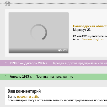
2012
2011
Павлодарская област
Маршрут
21
22 мая 2011 г., воскресен
Автор:
Stanislav KrugLove
722
↑
1998 г. — Декабрь 2006 г.
Передан в другое предприятие или на
↑
Апрель 1993 г.
Поступил на предприятие
Ваш комментарий
Вы не
вошли на сайт
.
Комментарии могут оставлять только зарегистрированные пользов