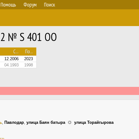
Помощь
Форум
Поиск
02 № S 401 OO
С...
По...
12.2006
2023
04.1993
1998
ь
,
Павлодар
,
улица Баян батыра
улица Торайгырова