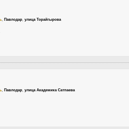
ь
,
Павлодар
,
улица Торайгырова
ь
,
Павлодар
,
улица Академика Сатпаева