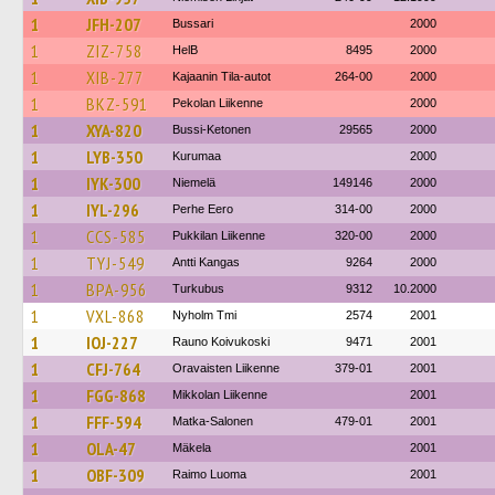
1
JFH-207
Bussari
2000
1
ZIZ-758
HelB
8495
2000
1
XIB-277
Kajaanin Tila-autot
264-00
2000
1
BKZ-591
Pekolan Liikenne
2000
1
XYA-820
Bussi-Ketonen
29565
2000
1
LYB-350
Kurumaa
2000
1
IYK-300
Niemelä
149146
2000
1
IYL-296
Perhe Eero
314-00
2000
1
CCS-585
Pukkilan Liikenne
320-00
2000
1
TYJ-549
Antti Kangas
9264
2000
1
BPA-956
Turkubus
9312
10.2000
1
VXL-868
Nyholm Tmi
2574
2001
1
IOJ-227
Rauno Koivukoski
9471
2001
1
CFJ-764
Oravaisten Liikenne
379-01
2001
1
FGG-868
Mikkolan Liikenne
2001
1
FFF-594
Matka-Salonen
479-01
2001
1
OLA-47
Mäkela
2001
1
OBF-309
Raimo Luoma
2001