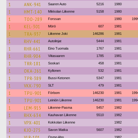
1
ANK-941
Saaren Auto
5216
1980
1
HMT-140
Mikkolan Liikenne
5158
1980
1
TOO-289
Forssan
1980
199
1
KEL-301
Mörö
607
1981
1
TRA-937
Liikenne Joki
146286
1981
1
RHV-441
Autolinjat
5444
1981
1
RHR-661
Eino Tuomala
1767
1981
1
RHR-904
Viitasaaren
1785
1981
1
TRR-181
Sookari
458
1981
1
OKA-261
Kyllonen
532
1981
1
TPR-389
Bussi-Ketonen
5347
1981
1
VKK-790
SLT
479
1981
1
TPU-901
Förbom
146230
1981
199
1
TPU-901
Leiniön Liikenne
146230
1981
199
1
LEM-915
Liikenne-Pasma
5457
1982
1
RHX-634
Kauhavan Liikenne
5510
1982
1
VPX-401
Kokkolan Liikenne
1982
1
KJO-275
Savon Matka
5607
1982
1
VLR-101
Osmo Aho
1982