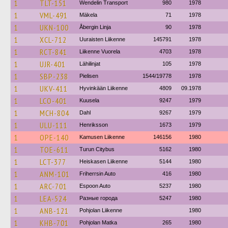
1
TLT-151
Wendelin Transport
980
1978
1
VML-491
Mäkela
71
1978
1
UKN-100
Åbergin Linja
90
1978
1
XCL-712
Uuraisten Liikenne
145791
1978
1
RCT-841
Liikenne Vuorela
4703
1978
1
UJR-401
Lähilinjat
105
1978
1
SBP-238
Pielisen
1544/19778
1978
1
UKV-411
Hyvinkään Liikenne
4809
09.1978
1
LCO-401
Kuusela
9247
1979
1
MCH-804
Dahl
9267
1979
1
ULU-111
Henriksson
1673
1979
1
OPE-140
Kamusen Liikenne
146156
1980
1
TOE-611
Turun Citybus
5162
1980
1
LCT-377
Heiskasen Liikenne
5144
1980
1
ANM-101
Friherrsin Auto
416
1980
1
ARC-701
Espoon Auto
5237
1980
1
LEA-524
Разные города
5247
1980
1
ANB-121
Pohjolan Liikenne
1980
1
KHB-701
Pohjolan Matka
265
1980