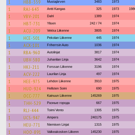
1
HBB-559
Mustajärven
3483
1973
1
RAJ-643
Antti Kangas
325
1973
198
1
VBV-201
Dahl
1389
1974
1
HBT-731
Ylisen
242 / 74
1974
1
ACU-209
Vekka Liikenne
3805
1974
1
HCE-501
Pekolan Liikenne
445
1974
1
ACX-101
Friherrsin Auto
1036
1974
1
RBA-960
Autolinjat
3817
1974
1
UBV-580
Juhanilan Linja
3642
1974
1
HKJ-211
Forssan Liikenne
3196
1974
1
ACV-222
Laurilan Linja
497
1974
1
HEE-975
Lehdon Liikenne
3910
1975
1
HUO-924
Hellsten Soini
690
1975
1
OCC-777
Kainuun Liikenne
145269
1975
1
THH-529
Разные города
667
1975
1
RLJ-444
Toimi Vento
1305
1975
1
UCS-947
Ampers
240175
1975
1
HEU-771
Niemisen Linjat
1315
1975
1
HOO-891
Valkeakosken Liikenn
145230
1975