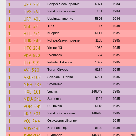
1
USP-831
Pohjois-Savo, прочие
6021
1984
1
TVX-761
Satakunta, прочие
101
1984
1
URP-401
Uusimaa, прочие
5876
1984
1
NBF-321
TLO
17
1985
1
HTL-771
Kuopion
6147
1985
1
UUK-549
Pohjois-Savo, прочие
1105
1985
1
HTC-284
Ykspetäjä
1082
1985
1
VKV-690
Svanbäck
504
1985
1
HTC-991
Pekolan Liikenne
1077
1985
1
AVJ-520
Turun Citybus
6184
1985
1
AXU-102
Soisalon Liikenne
6261
1985
1
MHH-482
Savonlinja
1985
1
TXE-101
Vesma
146849
1985
1
MEU-541
Saresma
1194
1985
1
VOM-641
U. Hakola
6148
1985
1
EKP-303
Satakunta, прочие
146916
1985
1
VOJ-764
Oravaisten Liikenne
1985
1
AUS-491
Hämeen Linja
6109
1985
1
KHM-131
E. Ahonen
146836
1985
201