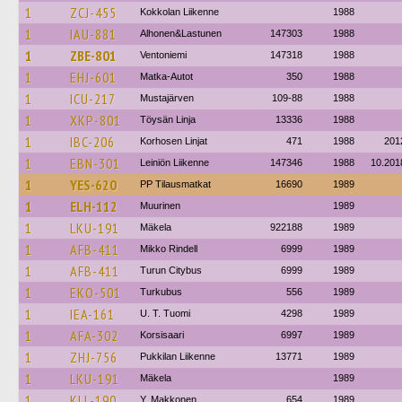
1
ZCJ-455
Kokkolan Liikenne
1988
1
IAU-881
Alhonen&Lastunen
147303
1988
1
ZBE-801
Ventoniemi
147318
1988
1
EHJ-601
Matka-Autot
350
1988
1
ICU-217
Mustajärven
109-88
1988
1
XKP-801
Töysän Linja
13336
1988
1
IBC-206
Korhosen Linjat
471
1988
201
1
EBN-301
Leiniön Liikenne
147346
1988
10.201
1
YES-620
PP Tilausmatkat
16690
1989
1
ELH-112
Muurinen
1989
1
LKU-191
Mäkela
922188
1989
1
AFB-411
Mikko Rindell
6999
1989
1
AFB-411
Turun Citybus
6999
1989
1
EKO-501
Turkubus
556
1989
1
IEA-161
U. T. Tuomi
4298
1989
1
AFA-302
Korsisaari
6997
1989
1
ZHJ-756
Pukkilan Liikenne
13771
1989
1
LKU-191
Mäkela
1989
1
KLL-190
Y. Makkonen
654
1989