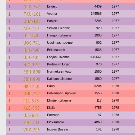
1
OEK-747
Ervasti
4439
1977
1
TKU-101
Vesma
145565
1977
1
OHA-101
Pohjola
7295
1977
1
ALB-101
Sirolan Liikenne
929
1977
1
UJL-278
Hangon Liikenne
1005
1977
1
UOC-771
Uusimaa, прочие
902
1977
1
HJN-790
Erikoistaksit
1533
1977
1
UJH-701
Lohjan Liikenne
145661
1977
1
HJO-129
Korhosen Linjat
978
1977
1
SBH-898
Nurmeksen Auto
1580
1977
1
SBH-898
Kainuun Liikenne
1580
1977
1
HKT-101
Paunu
8204
1978
1
ONL-212
Pohjanmaa, прочие
1556
1978
1
REL-523
Elimäen Liikenne
117
1978
1
ALE-895
Kittilä
4755
1978
1
UJS-601
Porvoon
47
1978
1
MHJ-731
Pieksämäki
4869
1978
1
VHX-295
Ingves Bussar
141
1978