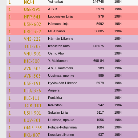
1
NCJ-1
Ysimatkat
146748
1984
1
USE-191
A-Bus
5979
1984
1
HPP-641
Luopioisten Linja
979
1984
1
USN-602
Hämeen Linja
5992
1984
1
URP-352
ML-Charter
30005
1984
1
VNS-222
Härmän Liikenne
1984
1
TUL-707
Ikaalisten Auto
146675
1984
1
VNU-901
Osmo Aho
1984
1
KJC-800
Y. Makkonen
698-84
1984
1
AVN-303
A & J Hautamäki
989
1984
1
AVN-303
Uusimaa, прочие
989
1984
1
USE-191
Hyvinkään Liikenne
5979
1984
1
UTA-356
Ampers
1984
1
RLC-111
Puolakka
1984
1
TOB-101
Koiviston L
942
1984
1
USH-901
Sukulan Linja
6117
1984
1
UUV-801
Uusimaa, прочие
1056
1984
1
OMP-759
Pohjois-Pohjanmaa
1004
1984
1
RKL-807
Kossilan Liikenne
937
1984