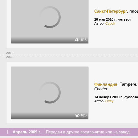
Санкт-Петербург
,
пло
20 мая 2010 г., четверг
Автор:
Cypok
815
2010
2009
Финляндия
,
Tampere
Charter
14 ноября 2009 г., суббота
Автор:
Ozzy
625
↑
Апрель 2009 г.
Передан в другое предприятие или на завод