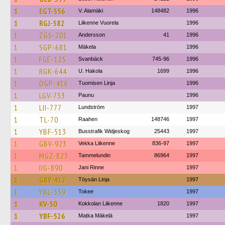
1
EGT-556
V. Alamäki
148482
1996
1
RGJ-582
Liikenne Vuorela
1996
1
ZGS-201
Andersson
41
1996
1
SGP-681
Mäkela
1996
1
FGE-125
Svanbäck
745-96
1996
1
RGK-644
U. Hakola
1699
1996
1
OGP-416
Tuomisen Linja
1996
1
LGV-753
Paunu
1996
1
LII-777
Lundström
1997
1
TL-70
Raahen
148746
1997
1
YBF-513
Busstrafik Widjeskog
25443
1997
1
GBV-923
Vekka Liikenne
836-97
1997
1
MGZ-823
Tammelundin
86964
1997
1
IIG-890
Jani Rinne
1997
1
GBY-412
Töysän Linja
1997
1
YBL-559
Tokee
1997
1
KV-50
Kokkolan Liikenne
1820
1997
1
YBF-526
Matka Mäkelä
1997