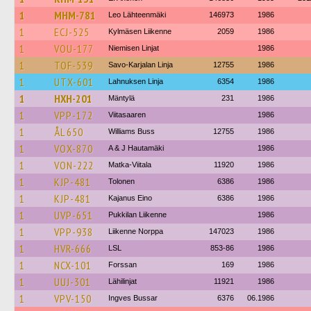
1
MHM-781
Leo Lähteenmäki
146973
1986
1
ECJ-525
Kylmäsen Liikenne
2059
1986
1
VOU-177
Niemisen Linjat
1986
1
TOF-539
Savo-Karjalan Linja
12755
1986
1
UTX-601
Lahnuksen Linja
6354
1986
1
HXH-201
Mäntylä
231
1986
1
VPP-172
Viitasaaren
1986
1
ÅL 650
Williams Buss
12755
1986
1
VOX-870
A & J Hautamäki
1986
1
VON-222
Matka-Viitala
11920
1986
1
KJP-481
Tolonen
6386
1986
1
KJP-481
Kajanus Eino
6386
1986
1
UVP-651
Pukkilan Liikenne
1986
1
VPP-938
Liikenne Norppa
147023
1986
1
HVR-666
LSL
853-86
1986
1
NCX-101
Forssan
169
1986
1
UUJ-301
Lähilinjat
11921
1986
1
VPV-150
Ingves Bussar
6376
06.1986