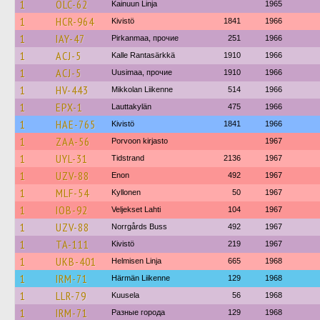
1
OLC-62
Kainuun Linja
1965
1
HCR-964
Kivistö
1841
1966
1
IAY-47
Pirkanmaa, прочие
251
1966
1
ACJ-5
Kalle Rantasärkkä
1910
1966
1
ACJ-5
Uusimaa, прочие
1910
1966
1
HV-443
Mikkolan Liikenne
514
1966
1
EPX-1
Lauttakylän
475
1966
1
HAE-765
Kivistö
1841
1966
1
ZAA-56
Porvoon kirjasto
1967
1
UYL-31
Tidstrand
2136
1967
1
UZV-88
Enon
492
1967
1
MLF-54
Kyllonen
50
1967
1
IOB-92
Veljekset Lahti
104
1967
1
UZV-88
Norrgårds Buss
492
1967
1
TA-111
Kivistö
219
1967
1
UKB-401
Helmisen Linja
665
1968
1
IRM-71
Härmän Liikenne
129
1968
1
LLR-79
Kuusela
56
1968
1
IRM-71
Разные города
129
1968