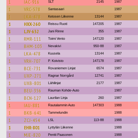
1
IAC-916
SLT
2145
1987
1
VRC-578
Santasaari
1987
1
LKA-478
Ketosen Liikenne
13144
1987
1
HXX-260
Reissu Ruoti
147205
1987
1
LJV-632
Jani Rinne
355
1987
1
RMR-111
Toimi Vento
147120
1987
1
BHM-103
Nevakivi
950-88
1987
1
LKA-478
Kuusela
13144
1987
1
VRH-707
P. Koivisto
147178
1987
1
BCE-731
Rovaniemen Linjat
6574
1987
1
UXP-271
Ragnar Norrgård
12741
1987
1
UXB-801
Lähilinjat
2177
1987
1
BEU-356
Rauman Kohde-Auto
1987
1
BCN-127
Laurilan Linja
260
1987
1
IAU-881
Rautalammin Auto
147303
1988
1
BKB-641
Tammelundin
1988
1
ZCJ-454
LSL
113-88
1988
1
EHR-801
Lyttylän Liikenne
1988
1
MJE-820
Pentti Paasonen
1988