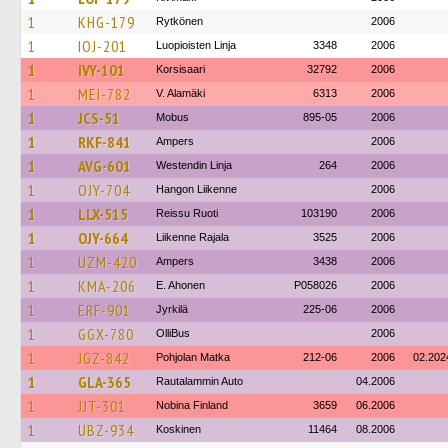
1
KHG-179
Rytkönen
2006
1
IOJ-201
Luopioisten Linja
3348
2006
1
IVY-101
Korsisaari
32792
2006
1
MEI-782
V. Alamäki
6313
2006
1
JCS-51
Mobus
895-05
2006
1
RKF-841
Ampers
2006
1
AVG-601
Westendin Linja
264
2006
1
OJY-704
Hangon Liikenne
2006
1
LLX-515
Reissu Ruoti
103190
2006
1
OJY-664
Liikenne Rajala
3525
2006
1
UZM-420
Ampers
3438
2006
1
KMA-206
E. Ahonen
P058026
2006
1
ERF-901
Jyrkilä
225-06
2006
1
GGX-780
OlliBus
2006
1
JGZ-842
Pohjolan Matka
212-06
2006
02.202
1
GLA-365
Rautalammin Auto
04.2006
1
JJT-301
Nobina Finland
3659
06.2006
1
UBZ-934
Koskinen
11464
08.2006