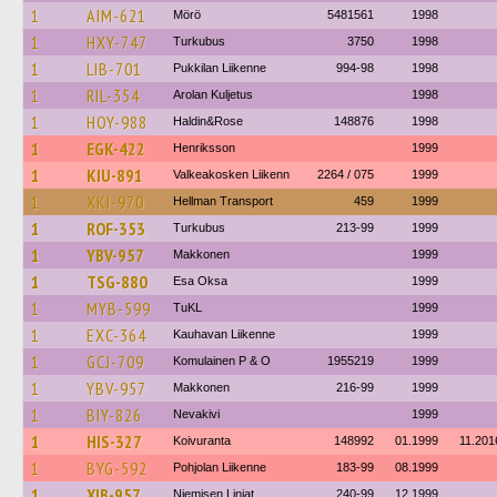
1
AIM-621
Mörö
5481561
1998
1
HXY-747
Turkubus
3750
1998
1
LIB-701
Pukkilan Liikenne
994-98
1998
1
RIL-354
Arolan Kuljetus
1998
1
HOY-988
Haldin&Rose
148876
1998
1
EGK-422
Henriksson
1999
1
KIU-891
Valkeakosken Liikenn
2264 / 075
1999
1
XKI-970
Hellman Transport
459
1999
1
ROF-353
Turkubus
213-99
1999
1
YBV-957
Makkonen
1999
1
TSG-880
Esa Oksa
1999
1
MYB-599
TuKL
1999
1
EXC-364
Kauhavan Liikenne
1999
1
GCJ-709
Komulainen P & O
1955219
1999
1
YBV-957
Makkonen
216-99
1999
1
BIY-826
Nevakivi
1999
1
HIS-327
Koivuranta
148992
01.1999
11.201
1
BYG-592
Pohjolan Liikenne
183-99
08.1999
1
XIB-957
Niemisen Linjat
240-99
12.1999