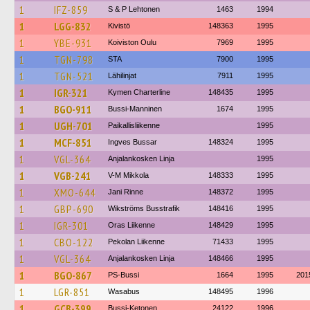
1
IFZ-859
S & P Lehtonen
1463
1994
1
LGG-832
Kivistö
148363
1995
1
YBE-931
Koiviston Oulu
7969
1995
1
TGN-798
STA
7900
1995
1
TGN-521
Lähilinjat
7911
1995
1
IGR-321
Kymen Charterline
148435
1995
1
BGO-911
Bussi-Manninen
1674
1995
1
UGH-701
Paikallisliikenne
1995
1
MCF-851
Ingves Bussar
148324
1995
1
VGL-364
Anjalankosken Linja
1995
1
VGB-241
V-M Mikkola
148333
1995
1
XMO-644
Jani Rinne
148372
1995
1
GBP-690
Wikströms Busstrafik
148416
1995
1
IGR-301
Oras Liikenne
148429
1995
1
CBO-122
Pekolan Liikenne
71433
1995
1
VGL-364
Anjalankosken Linja
148466
1995
1
BGO-867
PS-Bussi
1664
1995
201
1
LGR-851
Wasabus
148495
1996
1
GCB-399
Bussi-Ketonen
24122
1996