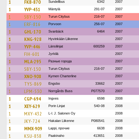
1
FKB-870
Sundellbus
6342
2007
1
YVP-451
Mäntylä
291-07
2007
1
SBY-150
Turun Citybus
216-07
2007
1
ERF-816
Porvoon
256-07
2007
1
GHL-170
Svanbäck
6464
2007
1
KNG-928
Hyvinkään Liikenne
2007
1
YVP-446
Länsilinjat
600259
2007
1
FIH-601
Jyrkilä
2007
1
MLA-295
Разные города
2007
1
SBY-150
Turun Citybus
216-07
2007
1
XNO-908
Kymen Charterline
2007
1
TYS-869
Engsbo
33662
2007
1
LPM-530
Norrgårds Buss
P077570
2007
1
CGP-694
Ingves
6598
2008
1
XEY-629
Porin Linjat
540-08
2008
1
MXY-432
L-l. J. Salonen Oy
2008
1
JKY-724
Hakalan Liikenne
P080541
2008
1
MMX-909
Lappi, прочие
6638
2008
1
KSU-858
Paakinaho
413651
2008