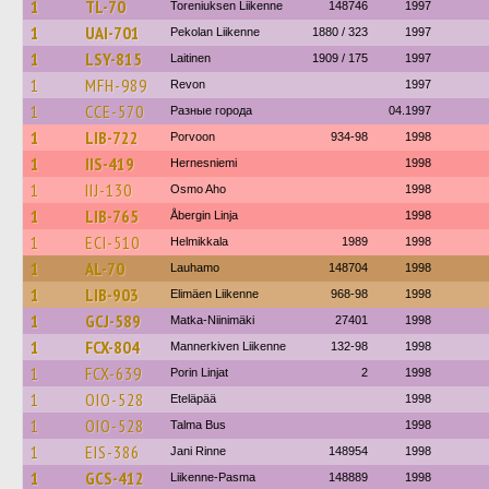
1
TL-70
Toreniuksen Liikenne
148746
1997
1
UAI-701
Pekolan Liikenne
1880 / 323
1997
1
LSY-815
Laitinen
1909 / 175
1997
1
MFH-989
Revon
1997
1
CCE-570
Разные города
04.1997
1
LIB-722
Porvoon
934-98
1998
1
IIS-419
Hernesniemi
1998
1
IIJ-130
Osmo Aho
1998
1
LIB-765
Åbergin Linja
1998
1
ECI-510
Helmikkala
1989
1998
1
AL-70
Lauhamo
148704
1998
1
LIB-903
Elimäen Liikenne
968-98
1998
1
GCJ-589
Matka-Niinimäki
27401
1998
1
FCX-804
Mannerkiven Liikenne
132-98
1998
1
FCX-639
Porin Linjat
2
1998
1
OIO-528
Eteläpää
1998
1
OIO-528
Talma Bus
1998
1
EIS-386
Jani Rinne
148954
1998
1
GCS-412
Liikenne-Pasma
148889
1998