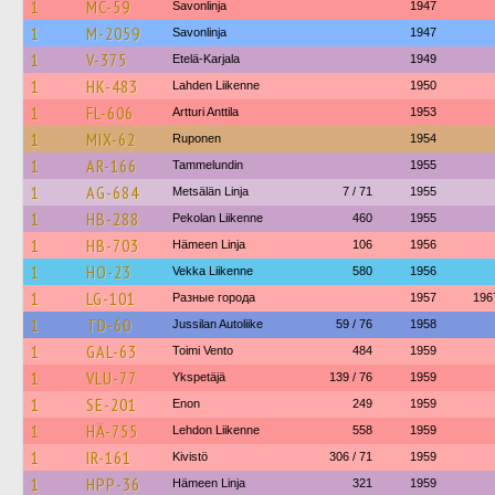
1
MC-59
Savonlinja
1947
1
M-2059
Savonlinja
1947
1
V-375
Etelä-Karjala
1949
1
HK-483
Lahden Liikenne
1950
1
FL-606
Artturi Anttila
1953
1
MIX-62
Ruponen
1954
1
AR-166
Tammelundin
1955
1
AG-684
Metsälän Linja
7 / 71
1955
1
HB-288
Pekolan Liikenne
460
1955
1
HB-703
Hämeen Linja
106
1956
1
HO-23
Vekka Liikenne
580
1956
1
LG-101
Разные города
1957
196
1
TD-60
Jussilan Autoliike
59 / 76
1958
1
GAL-63
Toimi Vento
484
1959
1
VLU-77
Ykspetäjä
139 / 76
1959
1
SE-201
Enon
249
1959
1
HÄ-755
Lehdon Liikenne
558
1959
1
IR-161
Kivistö
306 / 71
1959
1
HPP-36
Hämeen Linja
321
1959