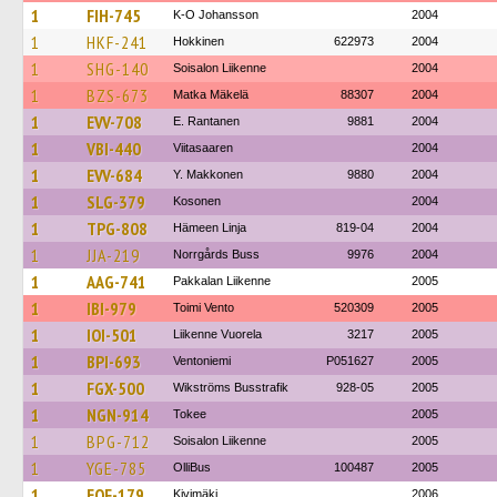
1
FIH-745
K-O Johansson
2004
1
HKF-241
Hokkinen
622973
2004
1
SHG-140
Soisalon Liikenne
2004
1
BZS-673
Matka Mäkelä
88307
2004
1
EVV-708
E. Rantanen
9881
2004
1
VBI-440
Viitasaaren
2004
1
EVV-684
Y. Makkonen
9880
2004
1
SLG-379
Kosonen
2004
1
TPG-808
Hämeen Linja
819-04
2004
1
JJA-219
Norrgårds Buss
9976
2004
1
AAG-741
Pakkalan Liikenne
2005
1
IBI-979
Toimi Vento
520309
2005
1
IOI-501
Liikenne Vuorela
3217
2005
1
BPI-693
Ventoniemi
P051627
2005
1
FGX-500
Wikströms Busstrafik
928-05
2005
1
NGN-914
Tokee
2005
1
BPG-712
Soisalon Liikenne
2005
1
YGE-785
OlliBus
100487
2005
1
EOF-179
Kivimäki
2006