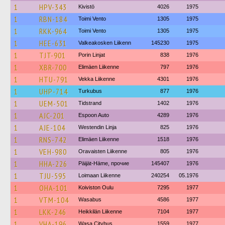
1
HPV-343
Kivistö
4026
1975
1
RBN-184
Toimi Vento
1305
1975
1
RKK-964
Toimi Vento
1305
1975
1
HEE-631
Valkeakosken Liikenn
145230
1975
1
TJT-901
Porin Linjat
838
1976
1
XBR-700
Elimäen Liikenne
797
1976
1
HTU-791
Vekka Liikenne
4301
1976
1
UHP-714
Turkubus
877
1976
1
UEM-501
Tidstrand
1402
1976
1
AJC-201
Espoon Auto
4289
1976
1
AJE-104
Westendin Linja
825
1976
1
RNS-742
Elimäen Liikenne
1518
1976
1
VEH-980
Oravaisten Liikenne
805
1976
1
HHA-226
Päijät-Häme, прочие
145407
1976
1
TJU-595
Loimaan Liikenne
240254
05.1976
1
OHA-101
Koiviston Oulu
7295
1977
1
VTM-104
Wasabus
4586
1977
1
LKK-246
Heikkilän Liikenne
7104
1977
1
VHA-196
Wasa Citybus
1559
1977