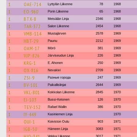
1
OAE-714
Lyttylän Liikenne
78
1968
1
EO-960
Porin Liikenne
65
1968
1
BTX-8
Metsälän Linja
2346
1968
1
TAR-372
Salon Liikenne
2454
1968
1
VMB-114
Mustajärven
2578
1969
1
HBT-29
Paunu
2212
1969
1
OAM-17
Mörö
381
1969
1
VJP-826
Järviseudun Linja
226
1969
1
KRG-1
E. Ahonen
250
1969
1
OX-816
Nevakivi
2709
1969
1
ZSI-9
Разные города
247
1969
1
BV-101
Paikallislinjat
2644
1969
1
VKL-801
Kokkolan Liikenne
2845
1970
1
EI-103
Bussi-Ketonen
126
1970
1
TEV-152
Rafael Wallin
386
1970
1
IY-449
Kasiniemen Linja
1970
1
OUI-1
Koiviston Oulu
903
1971
1
IGB-50
Hämeen Linja
3083
1971
1
HJO-341
Vekka Liikenne
3017
1971