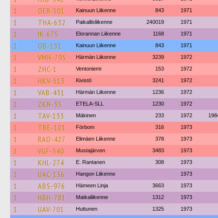
1
OER-501
Kainuun Liikenne
843
1971
1
THA-632
Paikallisliikenne
240019
1971
1
IK-675
Elorannan Liikenne
1168
1971
1
OB-131
Kainuun Liikenne
843
1971
1
VMH-795
Härmän Liikenne
3239
1972
1
ZHC-1
Ventoniemi
153
1972
1
HKV-513
Kivistö
3241
1972
1
VAB-431
Härmän Liikenne
1236
1972
1
ZKN-35
ETELA-SLL
1230
1972
1
TAV-133
Mäkinen
233
1972
198
1
TBE-101
Förbom
316
1973
1
RAO-427
Elimäen Liikenne
378
1973
1
VGF-540
Mustajärven
3483
1973
1
KHL-274
E. Rantanen
308
1973
1
UAC-136
Hangon Liikenne
1973
1
ABS-976
Hämeen Linja
3663
1973
1
HBH-781
Matkaliikenne
1312
1973
1
UAV-701
Huttunen
1325
1973