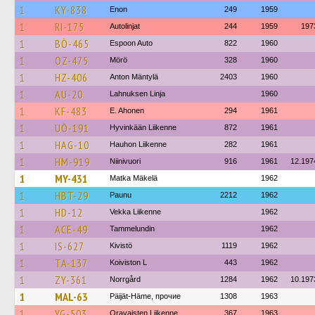
1
KY-838
Enon
249
1959
1
RI-175
Autolinjat
244
1959
197
1
BÖ-465
Espoon Auto
822
1960
1
OZ-475
Mörö
328
1960
1
HZ-406
Anton Mäntylä
2403
1960
1
AU-20
Lahnuksen Linja
1960
1
KF-483
E. Ahonen
294
1961
1
UÖ-191
Hyvinkään Liikenne
872
1961
1
HAG-10
Hauhon Liikenne
282
1961
1
HM-919
Niinivuori
916
1961
12.197
1
MY-431
Matka Mäkelä
1962
1
HBT-29
Paunu
2212
1962
1
HD-12
Vekka Liikenne
1962
1
ACE-49
Tammelundin
1962
1
IS-627
Kivistö
1119
1962
1
TA-137
Koiviston L
443
1962
1
ZY-361
Norrgård
1284
1962
10.197
1
MAL-63
Päijät-Häme, прочие
1308
1963
1
YG-503
Oravaisten Liikenne
367
1963