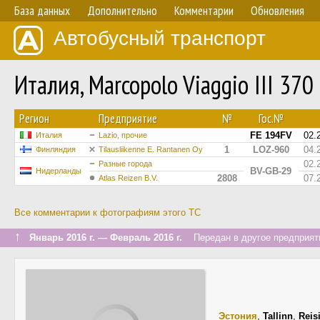
База данных
Дополнительно
Комментарии
Обновления
Автобусный транспорт
Италия, Marcopolo Viaggio III 37
Регион
Предприятие
№
Гос.№
FE 194FV
02.
Италия
Lazio, прочие
1
LOZ-960
04.
Финляндия
Tilausliikenne E. Rantanen Oy
02.
Разные города
BV-GB-29
Нидерланды
2808
07.
Atlas Reizen B.V.
Все комментарии к фотографиям этого ТС
↑
Январь 2016 г. — Февраль 2016 г.
Передан в другое предприяти
Эстония
,
Tallinn
,
Reis