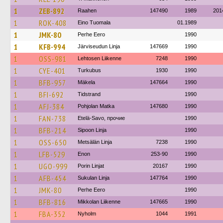
1
ZEB-892
Raahen
147490
1989
201
1
ROK-408
Eino Tuomala
01.1989
1
JMK-80
Perhe Eero
1990
1
KFB-994
Järviseudun Linja
147669
1990
1
OSS-981
Lehtosen Liikenne
7248
1990
1
CYE-401
Turkubus
1930
1990
1
BFB-957
Mäkela
147664
1990
1
BFI-692
Tidstrand
1990
1
AFJ-384
Pohjolan Matka
147680
1990
1
FAN-738
Etelä-Savo, прочие
1990
1
BFB-214
Sipoon Linja
1990
1
OSS-650
Metsälän Linja
7238
1990
1
LFB-529
Enon
253-90
1990
1
UGO-999
Porin Linjat
20167
1990
1
AFB-454
Sukulan Linja
147764
1990
1
JMK-80
Perhe Eero
1990
1
BFB-816
Mikkolan Liikenne
147665
1990
1
FBA-352
Nyholm
1044
1991