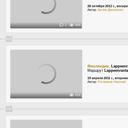
28 октября 2012 г., воскр
Автор:
Артём Дмитренко
1
646
2012
2011
Финляндия
,
Lappeenr
Маршрут
Lappeenranta
19 апреля 2011 г., вторник
Автор:
Роговиков Николай
619
2011
2010