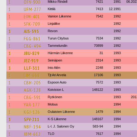
1
OFV-900
Mikko Rindell
7421
1991
06.202
1
UFM-277
Kittilä
7413
12.1991
1
EIM-401
Vainion Liikenne
7542
1992
1
SFK-709
Linjaliike
1992
1
AIS-595
Revon
1992
1
FGG-861
Turun Citybus
7534
1992
1
CBG-494
Tammelundin
70899
1992
1
JBU-829
Härmän Liikenne
31
1993
1
JEZ-919
Seinäjoen
2314
1993
1
LLF-311
Into Alén
2248
1993
1
LIM-668
Tjt Ari Arvela
17106
1993
1
CBH-205
Espoon Auto
7572
1993
1
AGK-128
Koiviston L
148122
1993
1
CBG-591
Rytkönen
1993
201
1
YAR-177
Mobus
1994
1
KGJ-126
Oulaisten Liikenne
1479
1994
1
SFV-211
K-S Liikenne
148167
1994
1
NBF-194
L-l. J. Salonen Oy
583-94
1994
1
JBM-612
TLO
7617
1994