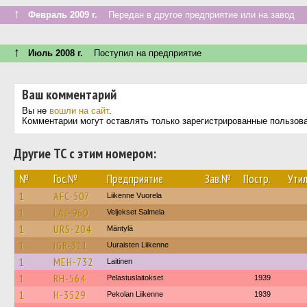
↑
Февраль 2009 г.
Передан в другое предприятие или на завод
↑
Июль 2008 г.
Поступил на предприятие
Ваш комментарий
Вы не
вошли на сайт
.
Комментарии могут оставлять только зарегистрированные пользов
Другие ТС с этим номером:
№
Гос.№
Предприятие
Зав.№
Постр.
Утил
1
AFC-507
Liikenne Vuorela
1
LAJ-960
Veljekset Salmela
1
URS-204
Mäntylä
1
IGR-311
Uuraisten Liikenne
1
MEH-732
Laitinen
1
RH-564
Pelastuslaitokset
1939
1
H-3529
Pekolan Liikenne
1939