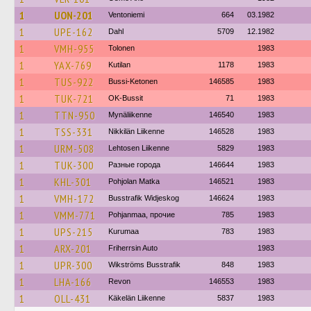
1
UON-201
Ventoniemi
664
03.1982
1
UPE-162
Dahl
5709
12.1982
1
VMH-955
Tolonen
1983
1
YAX-769
Kutilan
1178
1983
1
TUS-922
Bussi-Ketonen
146585
1983
1
TUK-721
OK-Bussit
71
1983
1
TTN-950
Mynäliikenne
146540
1983
1
TSS-331
Nikkilän Liikenne
146528
1983
1
URM-508
Lehtosen Liikenne
5829
1983
1
TUK-300
Разные города
146644
1983
1
KHL-301
Pohjolan Matka
146521
1983
1
VMH-172
Busstrafik Widjeskog
146624
1983
1
VMM-771
Pohjanmaa, прочие
785
1983
1
UPS-215
Kurumaa
783
1983
1
ARX-201
Friherrsin Auto
1983
1
UPR-300
Wikströms Busstrafik
848
1983
1
LHA-166
Revon
146553
1983
1
OLL-431
Käkelän Liikenne
5837
1983