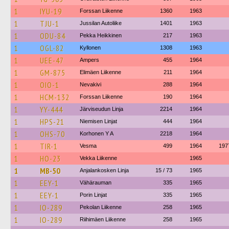
1
IYU-19
Forssan Liikenne
1360
1963
1
TJU-1
Jussilan Autoliike
1401
1963
1
ODU-84
Pekka Heikkinen
217
1963
1
OGL-82
Kyllonen
1308
1963
1
UEE-47
Ampers
455
1964
1
GM-875
Elimäen Liikenne
211
1964
1
OIO-1
Nevakivi
288
1964
1
HCM-132
Forssan Liikenne
190
1964
1
YY-444
Järviseudun Linja
2214
1964
1
HPS-21
Niemisen Linjat
444
1964
1
OHS-70
Korhonen Y A
2218
1964
1
TIR-1
Vesma
499
1964
197
1
HO-23
Vekka Liikenne
1965
1
MB-50
Anjalankosken Linja
15 / 73
1965
1
EEY-1
Vähärauman
335
1965
1
EEY-1
Porin Linjat
335
1965
1
IO-289
Pekolan Liikenne
258
1965
1
IO-289
Riihimäen Liikenne
258
1965