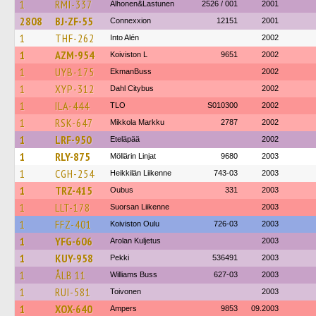
1
RMI-337
Alhonen&Lastunen
2526 / 001
2001
2808
BJ-ZF-55
Connexxion
12151
2001
1
THF-262
Into Alén
2002
1
AZM-954
Koiviston L
9651
2002
1
UYB-175
EkmanBuss
2002
1
XYP-312
Dahl Citybus
2002
1
ILA-444
TLO
S010300
2002
1
RSK-647
Mikkola Markku
2787
2002
1
LRF-950
Eteläpää
2002
1
RLY-875
Möllärin Linjat
9680
2003
1
CGH-254
Heikkilän Liikenne
743-03
2003
1
TRZ-415
Oubus
331
2003
1
LLT-178
Suorsan Liikenne
2003
1
FFZ-401
Koiviston Oulu
726-03
2003
1
YFG-606
Arolan Kuljetus
2003
1
KUY-958
Pekki
536491
2003
1
ÅLB 11
Williams Buss
627-03
2003
1
RUI-581
Toivonen
2003
1
XOX-640
Ampers
9853
09.2003