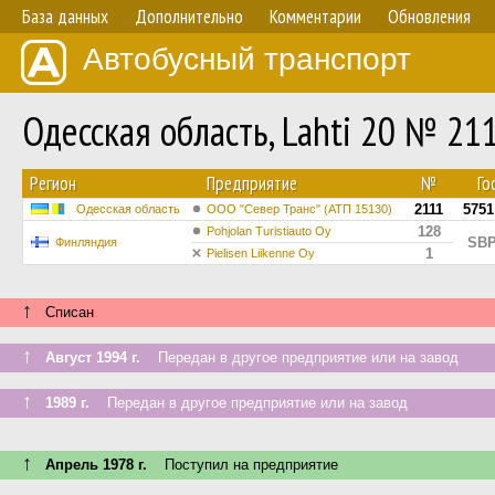
База данных
Дополнительно
Комментарии
Обновления
Автобусный транспорт
Одесская область, Lahti 20 № 21
Регион
Предприятие
№
Го
2111
575
Одесская область
ООО "Север Транс" (АТП 15130)
128
Pohjolan Turistiauto Oy
SBP
Финляндия
1
Pielisen Liikenne Oy
↑
Списан
↑
Август 1994 г.
Передан в другое предприятие или на завод
↑
1989 г.
Передан в другое предприятие или на завод
↑
Апрель 1978 г.
Поступил на предприятие