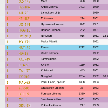
1
OZ-475
Mörö
328
1960
1
HZ-406
Anton Mäntylä
2403
1960
1
AU-20
Lahnuksen Linja
1960
1
KF-483
E. Ahonen
294
1961
1
UÖ-191
Hyvinkään Liikenne
872
1961
1
HAG-10
Hauhon Liikenne
282
1961
1
HM-919
Niinivuori
916
1961
12.
1
MY-431
Matka Mäkelä
1962
1
HBT-29
Paunu
2212
1962
1
HD-12
Vekka Liikenne
1962
1
ACE-49
Tammelundin
1962
1
IS-627
Kivistö
1119
1962
1
TA-137
Koiviston L
443
1962
1
ZY-361
Norrgård
1284
1962
10.
1
MAL-63
Päijät-Häme, прочие
1308
1963
1
YG-503
Oravaisten Liikenne
367
1963
1
IYU-19
Forssan Liikenne
1360
1963
1
TJU-1
Jussilan Autoliike
1401
1963
1
ODU-84
Pekka Heikkinen
217
1963