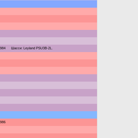
984
Шасси: Leyland PSU3B-2L.
986