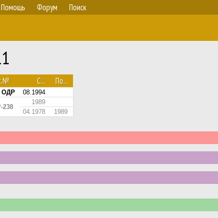
Помощь
Форум
Поиск
11
с.№
С...
По...
1 ОДР
08.1994
1989
-238
04.1978
1989