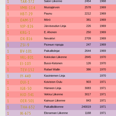
1
TAR-372
Salon Liikenne
2454
1968
1
VMB-114
Mustajärven
2578
1969
1
HBT-29
Paunu
2212
1969
1
OAM-17
Mörö
381
1969
1
VJP-826
Järviseudun Linja
226
1969
1
KRG-1
E. Ahonen
250
1969
1
OX-816
Nevakivi
2709
1969
1
ZSI-9
Разные города
247
1969
1
BV-101
Paikallislinjat
2644
1969
1
VKL-801
Kokkolan Liikenne
2845
1970
1
EI-103
Bussi-Ketonen
126
1970
1
TEV-152
Rafael Wallin
386
1970
1
IY-449
Kasiniemen Linja
1970
1
OUI-1
Koiviston Oulu
903
1971
1
IGB-50
Hämeen Linja
3083
1971
1
HJO-341
Vekka Liikenne
3017
1971
1
OER-501
Kainuun Liikenne
843
1971
1
THA-632
Paikallisliikenne
240019
1971
1
IK-675
Elorannan Liikenne
1168
1971