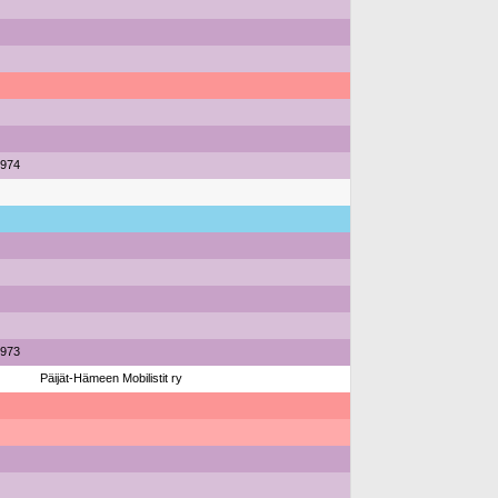
1974
1973
Päijät-Hämeen Mobilistit ry