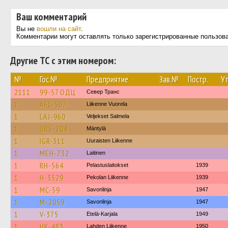
Ваш комментарий
Вы не
вошли на сайт
.
Комментарии могут оставлять только зарегистрированные пользов
Другие ТС с этим номером:
№
Гос.№
Предприятие
Зав.№
Постр.
Ут
2111
99-57 ОДЦ
Север Транс
1
AFC-507
Liikenne Vuorela
1
LAJ-960
Veljekset Salmela
1
URS-204
Mäntylä
1
IGR-311
Uuraisten Liikenne
1
MEH-732
Laitinen
1
RH-564
Pelastuslaitokset
1939
1
H-3529
Pekolan Liikenne
1939
1
MC-59
Savonlinja
1947
1
M-2059
Savonlinja
1947
1
V-375
Etelä-Karjala
1949
1
HK-483
Lahden Liikenne
1950