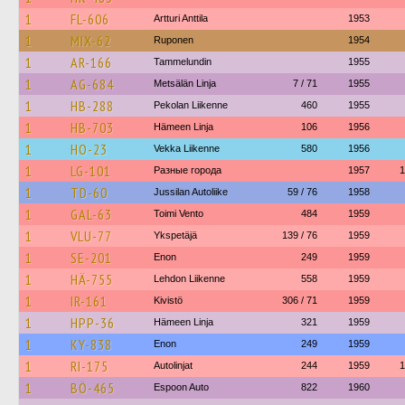
1
FL-606
Artturi Anttila
1953
1
MIX-62
Ruponen
1954
1
AR-166
Tammelundin
1955
1
AG-684
Metsälän Linja
7 / 71
1955
1
HB-288
Pekolan Liikenne
460
1955
1
HB-703
Hämeen Linja
106
1956
1
HO-23
Vekka Liikenne
580
1956
1
LG-101
Разные города
1957
1
1
TD-60
Jussilan Autoliike
59 / 76
1958
1
GAL-63
Toimi Vento
484
1959
1
VLU-77
Ykspetäjä
139 / 76
1959
1
SE-201
Enon
249
1959
1
HÄ-755
Lehdon Liikenne
558
1959
1
IR-161
Kivistö
306 / 71
1959
1
HPP-36
Hämeen Linja
321
1959
1
KY-838
Enon
249
1959
1
RI-175
Autolinjat
244
1959
1
1
BÖ-465
Espoon Auto
822
1960