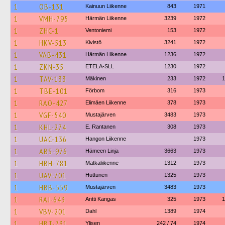
1
OB-131
Kainuun Liikenne
843
1971
1
VMH-795
Härmän Liikenne
3239
1972
1
ZHC-1
Ventoniemi
153
1972
1
HKV-513
Kivistö
3241
1972
1
VAB-431
Härmän Liikenne
1236
1972
1
ZKN-35
ETELA-SLL
1230
1972
1
TAV-133
Mäkinen
233
1972
1
1
TBE-101
Förbom
316
1973
1
RAO-427
Elimäen Liikenne
378
1973
1
VGF-540
Mustajärven
3483
1973
1
KHL-274
E. Rantanen
308
1973
1
UAC-136
Hangon Liikenne
1973
1
ABS-976
Hämeen Linja
3663
1973
1
HBH-781
Matkaliikenne
1312
1973
1
UAV-701
Huttunen
1325
1973
1
HBB-559
Mustajärven
3483
1973
1
RAJ-643
Antti Kangas
325
1973
1
1
VBV-201
Dahl
1389
1974
1
HBT-731
Ylisen
242 / 74
1974