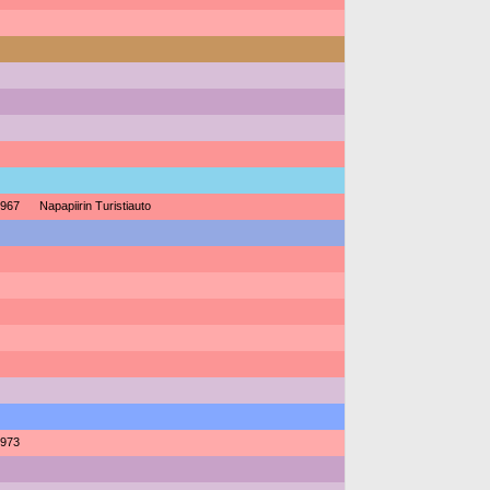
967
Napapiirin Turistiauto
973