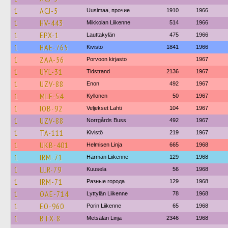
1
ACJ-5
Uusimaa, прочие
1910
1966
1
HV-443
Mikkolan Liikenne
514
1966
1
EPX-1
Lauttakylän
475
1966
1
HAE-765
Kivistö
1841
1966
1
ZAA-56
Porvoon kirjasto
1967
1
UYL-31
Tidstrand
2136
1967
1
UZV-88
Enon
492
1967
1
MLF-54
Kyllonen
50
1967
1
IOB-92
Veljekset Lahti
104
1967
1
UZV-88
Norrgårds Buss
492
1967
1
TA-111
Kivistö
219
1967
1
UKB-401
Helmisen Linja
665
1968
1
IRM-71
Härmän Liikenne
129
1968
1
LLR-79
Kuusela
56
1968
1
IRM-71
Разные города
129
1968
1
OAE-714
Lyttylän Liikenne
78
1968
1
EO-960
Porin Liikenne
65
1968
1
BTX-8
Metsälän Linja
2346
1968