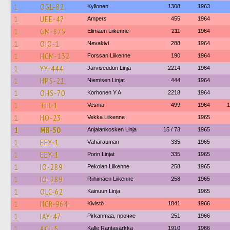
1
OGL-82
Kyllonen
1308
1963
1
UEE-47
Ampers
455
1964
1
GM-875
Elimäen Liikenne
211
1964
1
OIO-1
Nevakivi
288
1964
1
HCM-132
Forssan Liikenne
190
1964
1
YY-444
Järviseudun Linja
2214
1964
1
HPS-21
Niemisen Linjat
444
1964
1
OHS-70
Korhonen Y A
2218
1964
1
TIR-1
Vesma
499
1964
1
1
HO-23
Vekka Liikenne
1965
1
MB-50
Anjalankosken Linja
15 / 73
1965
1
EEY-1
Vähärauman
335
1965
1
EEY-1
Porin Linjat
335
1965
1
IO-289
Pekolan Liikenne
258
1965
1
IO-289
Riihimäen Liikenne
258
1965
1
OLC-62
Kainuun Linja
1965
1
HCR-964
Kivistö
1841
1966
1
IAY-47
Pirkanmaa, прочие
251
1966
1
ACJ-5
Kalle Rantasärkkä
1910
1966