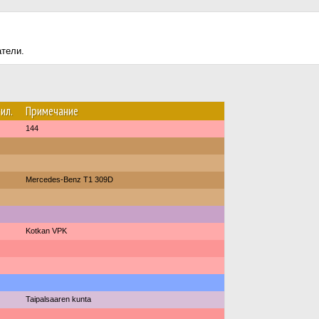
атели.
ил.
Примечание
144
Mercedes-Benz T1 309D
Kotkan VPK
Taipalsaaren kunta