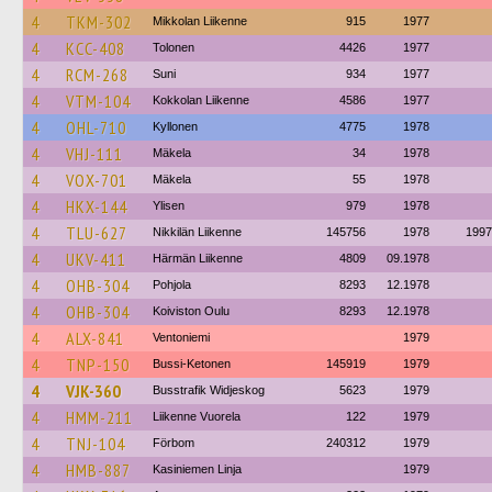
4
TKM-302
Mikkolan Liikenne
915
1977
4
KCC-408
Tolonen
4426
1977
4
RCM-268
Suni
934
1977
4
VTM-104
Kokkolan Liikenne
4586
1977
4
OHL-710
Kyllonen
4775
1978
4
VHJ-111
Mäkela
34
1978
4
VOX-701
Mäkela
55
1978
4
HKX-144
Ylisen
979
1978
4
TLU-627
Nikkilän Liikenne
145756
1978
1997
4
UKV-411
Härmän Liikenne
4809
09.1978
4
OHB-304
Pohjola
8293
12.1978
4
OHB-304
Koiviston Oulu
8293
12.1978
4
ALX-841
Ventoniemi
1979
4
TNP-150
Bussi-Ketonen
145919
1979
4
VJK-360
Busstrafik Widjeskog
5623
1979
4
HMM-211
Liikenne Vuorela
122
1979
4
TNJ-104
Förbom
240312
1979
4
HMB-887
Kasiniemen Linja
1979