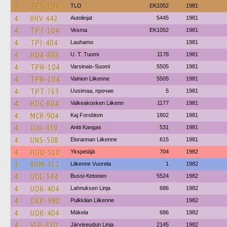
4
TPT-104
TLO
EK1052
1981
4
RHV-442
Autolinjat
5445
1981
4
TPT-104
Vesma
EK1052
1981
4
TPJ-404
Lauhamo
1981
4
HOA-888
U. T. Tuomi
1178
1981
4
TPN-104
Varsinais-Suomi
5505
1981
4
TPN-104
Vainion Liikenne
5505
1981
4
TPT-763
Uusimaa, прочие
5
1981
4
HOC-804
Valkeakosken Liikenn
1177
1981
4
MCR-904
Kaj Forsblom
1802
1981
4
OJU-439
Antti Kangas
531
1981
4
UNS-508
Elorannan Liikenne
615
1981
4
HOU-510
Ykspetäjä
704
1982
4
RHM-512
Liikenne Vuorela
1
1982
4
UOL-344
Bussi-Ketonen
5524
1982
4
UOK-404
Lahnuksen Linja
686
1982
4
OKP-990
Pulkkilan Liikenne
1982
4
UOK-404
Mäkela
686
1982
4
VLB-830
Järviseudun Linja
2145
1982