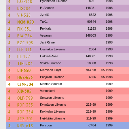
4
IOZ-130
Hyvinkään Liikenne
8261
1998
4
IJR-504
E. Ahonen
148931
1998
4
VIJ-326
Jyrkilä
8322
1998
4
NCM-850
TuKL
90344
1998
4
FIK-851
Pekkala
31193
1998
4
BIA-774
Vesanen
148803
1998
4
BZC-598
Jani Rinne
1998
4
ITF-311
Uusitalon Liikenne
2004
1998
4
IJL-127
Haldin&Rose
148881
1998
4
TIH-284
Vekka Liikenne
18908
1998
4
LIJ-550
Niemisen Linjat
944-98
05.1998
4
HGZ-655
Pohjolan Liikenne
6666
05.1998
4
CZM-504
Mäntän Seudun
1999
4
XIB-585
Ventoniemi
1999
4
OLF-799
Soisalon Liikenne
1999
4
ROF-353
Kylmäsen Liikenne
213-99
1999
4
ROF-354
Kokkolan Liikenne
212-99
1999
4
AEZ-201
Heikkilän Liikenne
211-99
1999
4
KRS-618
Porvoon
C484
1999