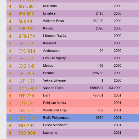
4
XIY-500
Kurumaa
2000
4
XYA-883
Linjaliike
2418
2000
4
ÅLR 44
Williams Buss
332-00
2000
4
LYB-351
Kivistö
2396
2000
4
GFR-274
Liikenne Rajala
2000
4
SIX-751
Karinord
2000
4
EYG-814
Andersson
94
2000
4
SIX-751
Разные города
2000
4
EXZ-840
Mobus
466
2000
4
RIZ-999
Busmo
228783
2000
4
LYP-721
Vekka Liikenne
1
2000
4
XMN-909
Vaasan Paika
S990594
03.2000
4
FFF-754
Dahl
476-01
2001
4
KPI-594
Pohjolan Matka
2001
4
CFF-774
Westendin Linja
182
2001
4
NEX-394
Etelä-Pohjanmaa
2664
2001
4
EXZ-744
Bussi-Manninen
2001
4
SYO-804
Lauhamo
2001