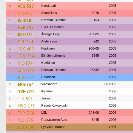
4
ACG-519
Korsisaari
2005
4
NIX-542
Sundellbus
3276
2005
4
ISI-838
Härmän Liikenne
163
2005
4
CGP-717
S & P Lehtonen
2005
4
BXF-761
Åbergin Linja
902-05
2005
4
ORI-244
Andersson
242
2005
4
FGX-409
Koskinen
900-05
2005
4
KRN-764
Elimäen Liikenne
3345
2005
4
NIC-134
Hokkinen
2005
4
CHN-954
Pekolan Liikenne
73832
2005
4
JHN-712
Hokkinen
2005
4
EPG-734
Viitasaaren
06.2005
4
TVF-770
Kivimäki
2006
4
TLI-593
Tokee
2006
4
MVG-158
Rauno Koivukoski
2006
4
FHP-394
LSL
243-06
2006
4
NLC-575
Rautalammin Auto
3445
2006
4
GGU-988
Lyttylän Liikenne
2006