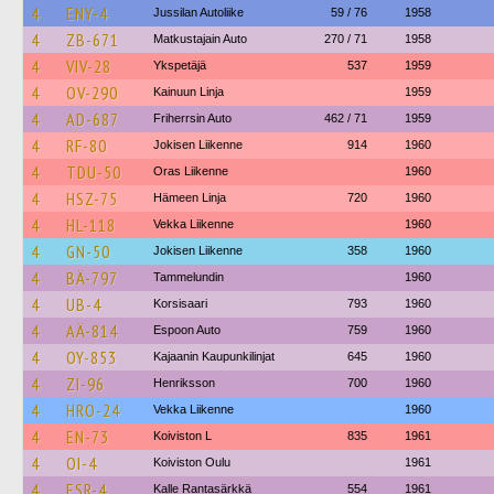
4
ENY-4
Jussilan Autoliike
59 / 76
1958
4
ZB-671
Matkustajain Auto
270 / 71
1958
4
VIV-28
Ykspetäjä
537
1959
4
OV-290
Kainuun Linja
1959
4
AD-687
Friherrsin Auto
462 / 71
1959
4
RF-80
Jokisen Liikenne
914
1960
4
TDU-50
Oras Liikenne
1960
4
HSZ-75
Hämeen Linja
720
1960
4
HL-118
Vekka Liikenne
1960
4
GN-50
Jokisen Liikenne
358
1960
4
BÄ-797
Tammelundin
1960
4
UB-4
Korsisaari
793
1960
4
AÄ-814
Espoon Auto
759
1960
4
OY-853
Kajaanin Kaupunkilinjat
645
1960
4
ZI-96
Henriksson
700
1960
4
HRO-24
Vekka Liikenne
1960
4
EN-73
Koiviston L
835
1961
4
OI-4
Koiviston Oulu
1961
4
ESR-4
Kalle Rantasärkkä
554
1961