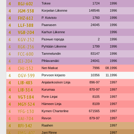
4
RGJ-602
Tokee
1724
1996
4
JGM-558
Korpelan Liikenne
148546
1996
4
FHZ-612
P. Koivisto
1760
1996
4
LLF-388
Paanasen
24045
1996
4
VGB-204
Karhun Liikenne
1996
4
KGV-252
Разные города
2
1996
4
RGK-256
Pyhtään Liikenne
1799
1996
4
FCC-600
Tammelundin
83147
1996
4
JEJ-204
Pihlavamäki
24041
1996
4
CHJ-152
Net-Matkat
7996
08.1996
4
OGV-599
Porvoon kirjasto
10356
11.1996
4
LIB-483
Anjalankosken Linja
896-97
1997
4
LIB-314
Kurumaa
870-97
1997
4
VGT-184
Porin Linjat
8105
1997
4
MGY-524
Hämeen Linja
8109
1997
4
YFG-130
Kymen Charterline
671565
1997
4
UAI-704
Revon
879-97
1997
4
RFI-342
Raahen
1997
4
RMG-407
Jani Rinne
1997