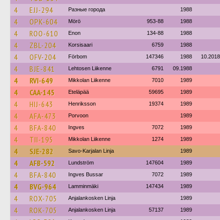
4
EJJ-294
Разные города
1988
4
OPK-604
Mörö
953-88
1988
4
ROO-610
Enon
134-88
1988
4
ZBL-204
Korsisaari
6759
1988
4
OFV-204
Förbom
147346
1988
10.2018
4
BJE-841
Lehtosen Liikenne
6791
09.1988
4
RVI-649
Mikkolan Liikenne
7010
1989
4
CAA-145
Eteläpää
59695
1989
4
HIJ-643
Henriksson
19374
1989
4
AFA-473
Porvoon
1989
4
BFA-840
Ingves
7072
1989
4
TII-195
Mikkolan Liikenne
1274
1989
4
SJE-282
Savo-Karjalan Linja
1989
4
AFB-592
Lundström
147604
1989
4
BFA-840
Ingves Bussar
7072
1989
4
BVG-964
Lamminmäki
147434
1989
4
ROX-705
Anjalankosken Linja
1989
4
ROK-705
Anjalankosken Linja
57137
1989