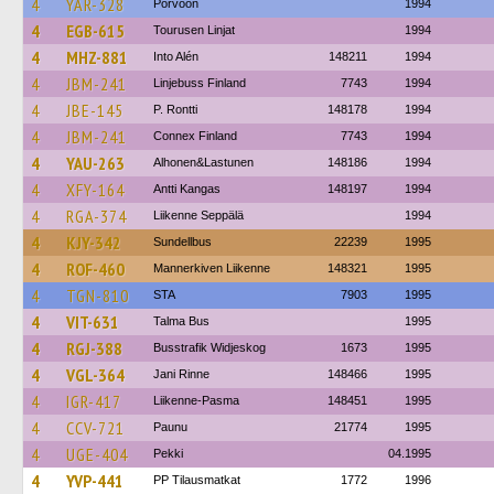
4
YAR-328
Porvoon
1994
4
EGB-615
Tourusen Linjat
1994
4
MHZ-881
Into Alén
148211
1994
4
JBM-241
Linjebuss Finland
7743
1994
4
JBE-145
P. Rontti
148178
1994
4
JBM-241
Connex Finland
7743
1994
4
YAU-263
Alhonen&Lastunen
148186
1994
4
XFY-164
Antti Kangas
148197
1994
4
RGA-374
Liikenne Seppälä
1994
4
KJY-342
Sundellbus
22239
1995
4
ROF-460
Mannerkiven Liikenne
148321
1995
4
TGN-810
STA
7903
1995
4
VIT-631
Talma Bus
1995
4
RGJ-388
Busstrafik Widjeskog
1673
1995
4
VGL-364
Jani Rinne
148466
1995
4
IGR-417
Liikenne-Pasma
148451
1995
4
CCV-721
Paunu
21774
1995
4
UGE-404
Pekki
04.1995
4
YVP-441
PP Tilausmatkat
1772
1996