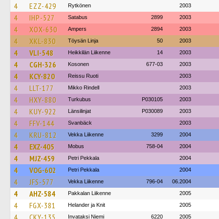
4
EZZ-429
Rytkönen
2003
4
IHP-527
Satabus
2899
2003
4
XOX-630
Ampers
2894
2003
4
XKL-830
Töysän Linja
50
2003
4
VLI-548
Heikkilän Liikenne
14
2003
4
CGH-326
Kosonen
677-03
2003
4
KCY-820
Reissu Ruoti
2003
4
LLT-177
Mikko Rindell
2003
4
HXY-880
Turkubus
P030105
2003
4
KUY-922
Länsilinjat
P030089
2003
4
FFV-144
Svanbäck
2003
4
KRU-812
Vekka Liikenne
3299
2004
4
EXZ-405
Mobus
758-04
2004
4
MJZ-459
Petri Pekkala
2004
4
VOG-602
Petri Pekkala
2004
4
JFS-577
Vekka Liikenne
796-04
06.2004
4
AHZ-584
Pakkalan Liikenne
2005
4
FGX-381
Helander ja Knit
2005
4
CKY-135
Invataksi Niemi
6220
2005