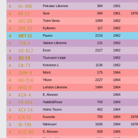
4
HJ-498
Pekolan Liikenne
384
1961
4
RX-15
Suni
394
1961
1976
4
GFC-93
Toimi Vento
1089
1962
4
OYF-32
Kyllonen
117
1962
4
HBT-31
Paunu
2216
1962
4
TFR-4
Vainion Liikenne
131
1962
4
SO-812
Enon
2227
1962
4
XU-19
Tourusen Linjat
1962
4
EN-73
Koiviston L
1136
1962
4
OHM-4
Mörö
175
1964
4
HX-314
Ylisen
2227
1964
4
HHO-9
Lehdon Liikenne
1484
1964
4
KCN-4
E. Ahonen
1964
4
YX-804
Haldin&Rose
743
1964
4
XCY-54
Heino Teuvo
462
1964
4
LCX-51
Kuusela
759
1964
1976
4
IB-396
Niinivuori
1635
1964
1978
4
KCO-90
E. Ahonen
509
1965