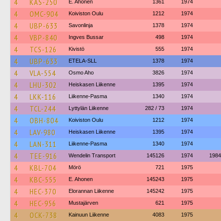
4
KAS-250
E. Ahonen
1361
1974
4
OMC-904
Koiviston Oulu
1212
1974
4
UBP-633
Savonlinja
1378
1974
4
VBP-840
Ingves Bussar
498
1974
4
TCS-126
Kivistö
555
1974
4
UBP-633
ETELA-SLL
1378
1974
4
VLA-554
Osmo Aho
3826
1974
4
LHU-302
Heiskasen Liikenne
1395
1974
4
LKK-116
Liikenne-Pasma
1340
1974
4
TCL-244
Lyttylän Liikenne
282 / 73
1974
4
OBH-804
Koiviston Oulu
1212
1974
4
LAV-980
Heiskasen Liikenne
1395
1974
4
LAN-311
Liikenne-Pasma
1340
1974
4
TEE-916
Wendelin Transport
145126
1974
1984
4
KBL-704
Mörö
721
1975
4
KBC-555
E. Ahonen
145243
1975
4
HEC-370
Elorannan Liikenne
145242
1975
4
HEC-956
Mustajärven
621
1975
4
OCK-738
Kainuun Liikenne
4083
1975