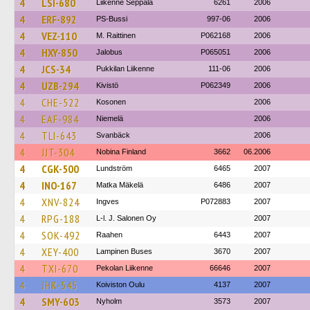
4
LSI-680
Liikenne Seppälä
6261
2006
4
ERF-892
PS-Bussi
997-06
2006
4
VEZ-110
M. Raittinen
P062168
2006
4
HXY-850
Jalobus
P065051
2006
4
JCS-34
Pukkilan Liikenne
111-06
2006
4
UZB-294
Kivistö
P062349
2006
4
CHE-522
Kosonen
2006
4
EAF-984
Niemelä
2006
4
TLI-643
Svanbäck
2006
4
JJT-304
Nobina Finland
3662
06.2006
4
CGK-500
Lundström
6465
2007
4
INO-167
Matka Mäkelä
6486
2007
4
XNV-824
Ingves
P072883
2007
4
RPG-188
L-l. J. Salonen Oy
2007
4
SOK-492
Raahen
6443
2007
4
XEY-400
Lampinen Buses
3670
2007
4
TXI-670
Pekolan Liikenne
66646
2007
4
JHK-545
Koiviston Oulu
4137
2007
4
SMY-603
Nyholm
3573
2007