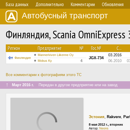
База данных
Дополнительно
Комментарии
Обновления
Автобусный транспорт
Финляндия, Scania OmniExpress
Регион
Предприятие
№
Гос.№
С...
03.2016
Mannerkiven Liikenne Oy
JGX-734
Финляндия
4
06.2010
0
Mobus Ky
Все комментарии к фотографиям этого ТС
↑
Март 2016 г.
Передан в другое предприятие или на завод
Эстония
,
Rakvere
,
Par
8 мая 2012 г., вторник
Автор:
Neons