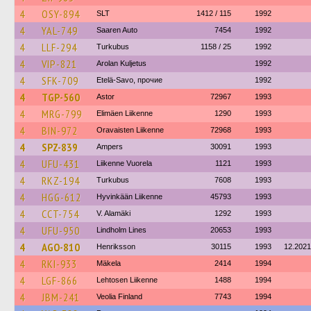
4
OSY-894
SLT
1412 / 115
1992
4
YAL-749
Saaren Auto
7454
1992
4
LLF-294
Turkubus
1158 / 25
1992
4
VIP-821
Arolan Kuljetus
1992
4
SFK-709
Etelä-Savo, прочие
1992
4
TGP-560
Astor
72967
1993
4
MRG-799
Elimäen Liikenne
1290
1993
4
BIN-972
Oravaisten Liikenne
72968
1993
4
SPZ-839
Ampers
30091
1993
4
UFU-431
Liikenne Vuorela
1121
1993
4
RKZ-194
Turkubus
7608
1993
4
HGG-612
Hyvinkään Liikenne
45793
1993
4
CCT-754
V. Alamäki
1292
1993
4
UFU-950
Lindholm Lines
20653
1993
4
AGO-810
Henriksson
30115
1993
12.2021
4
RKI-933
Mäkela
2414
1994
4
LGF-866
Lehtosen Liikenne
1488
1994
4
JBM-241
Veolia Finland
7743
1994