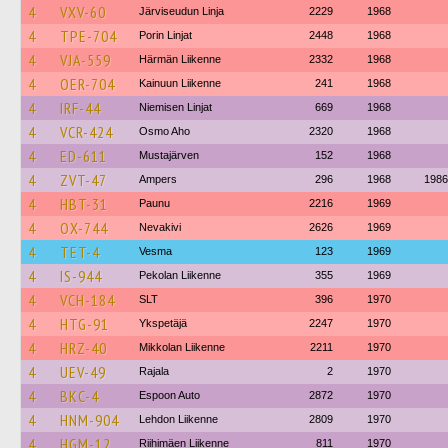
4
VXV-60
Järviseudun Linja
2229
1968
4
TPE-704
Porin Linjat
2448
1968
4
VJA-559
Härmän Liikenne
2332
1968
4
OER-704
Kainuun Liikenne
241
1968
4
IRF-44
Niemisen Linjat
669
1968
4
VCR-424
Osmo Aho
2320
1968
4
ED-611
Mustajärven
152
1968
4
ZVT-47
Ampers
296
1968
1986
4
HBT-31
Paunu
2216
1969
4
OX-744
Nevakivi
2626
1969
4
TET-4
Vesma
123
1969
4
IS-944
Pekolan Liikenne
355
1969
4
VCH-184
SLT
396
1970
4
HTG-91
Ykspetäjä
2247
1970
4
HRZ-40
Mikkolan Liikenne
2211
1970
4
UEV-49
Rajala
2
1970
4
BKC-4
Espoon Auto
2872
1970
4
HNM-904
Lehdon Liikenne
2809
1970
4
HGM-12
Riihimäen Liikenne
811
1970