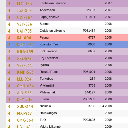
4
LLO-183
Kauhavan Liikenne
2007
4
JGX-804
Andersson
228-07
2007
4
OXJ-167
Lappi, прочие
1104-1
2007
4
VSY-876
Busmo
2008
4
UAI-705
Oulaisten Liikenne
P081454
2008
4
RAI-604
Paunu
6717
2008
4
KMO-317
Koiviston Tre
80008
2008
4
KNG-959
K-S Liikenne
6607
2008
4
XEY-579
Kaj Forsblom
2008
4
VSY-851
Jyrkilä
2008
4
KMH-555
Reissu Ruoti
P081091
2008
4
LLL-924
Turkubus
234
2008
4
GMN-664
V. Alamäki
3783
2008
4
ALY-938
Pihlavamäki
144127
2008
4
KEY-746
Kutilan
P081983
2008
4
XUU-244
Niemelä
3786
04.2008
4
MXI-957
Hallakangas
2009
4
CMX-664
TLO
P093603
2009
4
IJB-148
Vekka Liikenne
2009