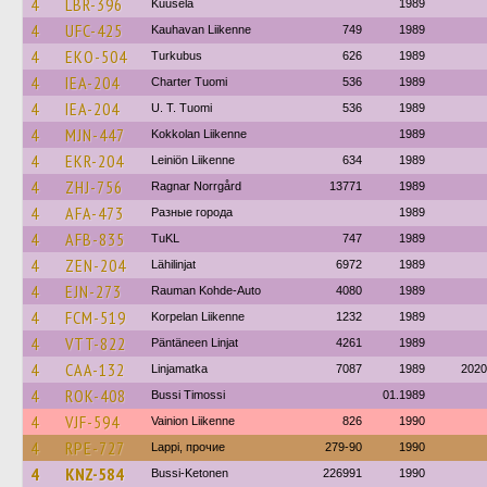
4
LBR-396
Kuusela
1989
4
UFC-425
Kauhavan Liikenne
749
1989
4
EKO-504
Turkubus
626
1989
4
IEA-204
Charter Tuomi
536
1989
4
IEA-204
U. T. Tuomi
536
1989
4
MJN-447
Kokkolan Liikenne
1989
4
EKR-204
Leiniön Liikenne
634
1989
4
ZHJ-756
Ragnar Norrgård
13771
1989
4
AFA-473
Разные города
1989
4
AFB-835
TuKL
747
1989
4
ZEN-204
Lähilinjat
6972
1989
4
EJN-273
Rauman Kohde-Auto
4080
1989
4
FCM-519
Korpelan Liikenne
1232
1989
4
VTT-822
Päntäneen Linjat
4261
1989
4
CAA-132
Linjamatka
7087
1989
2020
4
ROK-408
Bussi Timossi
01.1989
4
VJF-594
Vainion Liikenne
826
1990
4
RPE-727
Lappi, прочие
279-90
1990
4
KNZ-584
Bussi-Ketonen
226991
1990