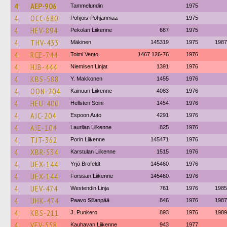
4
AEP-906
Tammelundin
1975
4
OCC-680
Pohjois-Pohjanmaa
1975
4
HEV-894
Pekolan Liikenne
687
1975
4
THV-433
Mäkinen
145319
1975
1987
4
RCE-744
Toimi Vento
1467 126-76
1976
4
HJB-444
Niemisen Linjat
1391
1976
4
KBS-588
Y. Makkonen
1455
1976
4
OON-204
Kainuun Liikenne
4083
1976
4
HEU-400
Hellsten Soini
1454
1976
4
AJC-204
Espoon Auto
4291
1976
4
AJE-104
Laurilan Liikenne
825
1976
4
TJT-362
Porin Liikenne
145471
1976
4
XBR-534
Karstulan Liikenne
1515
1976
4
UEX-144
Yrjö Brofeldt
145460
1976
4
UEX-144
Forssan Liikenne
145460
1976
4
UEV-474
Westendin Linja
761
1976
1985
4
UHK-474
Paavo Sillanpää
846
1976
1987
4
KBS-211
J. Punkero
893
1976
1989
4
VEV-558
Kauhavan Liikenne
943
1977