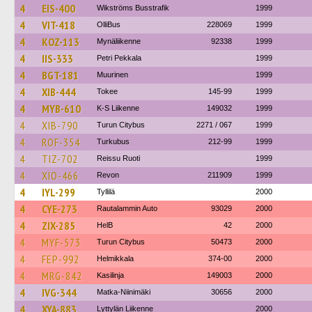
4
EIS-400
Wikströms Busstrafik
1999
4
VIT-418
OlliBus
228069
1999
4
KOZ-113
Mynäliikenne
92338
1999
4
IIS-333
Petri Pekkala
1999
4
BGT-181
Muurinen
1999
4
XIB-444
Tokee
145-99
1999
4
MYB-610
K-S Liikenne
149032
1999
4
XIB-790
Turun Citybus
2271 / 067
1999
4
ROF-354
Turkubus
212-99
1999
4
TIZ-702
Reissu Ruoti
1999
4
XIO-466
Revon
211909
1999
4
IYL-299
Tyllilä
2000
4
CYE-273
Rautalammin Auto
93029
2000
4
ZIX-285
HelB
42
2000
4
MYF-573
Turun Citybus
50473
2000
4
FEP-992
Helmikkala
374-00
2000
4
MRG-842
Kasilinja
149003
2000
4
IVG-344
Matka-Niinimäki
30656
2000
4
XYA-883
Lyttylän Liikenne
2000