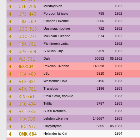
4
OLP-206
Mustajärven
1982
4
UPS-440
Porvoon kirjasto
755
1982
4
TRX-209
Elimäen Liikenne
5506
1982
4
UOO-516
Uusimaa, прочие
722
1982
4
UOO-221
Mikkolan Liikenne
674
1982
4
TSK-761
Päntäneen Linjat
1982
4
UPE-304
Sukulan Linja
5759
1982
4
VLS-761
Dahl
50882
05.1982
4
IEX-104
Pekolan Liikenne
146598
1983
4
HRA-400
LSL
5910
1983
4
ATK-981
Westendin Linja
3196
1983
4
ATK-981
Transbus
3196
1983
4
RJN-761
Etelä-Savo, прочие
1983
4
URC-404
Tyllilä
5797
1983
4
HRT-285
Bussi-Ketonen
1983
4
HRV-700
Lehdon Liikenne
146667
1983
4
LHO-527
Linjayhtymä
5805
05.1983
4
OMK-684
Helander ja Knit
1984