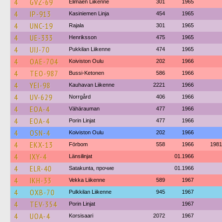
4
GVZ-69
Elimäen Liikenne
301
1965
4
IP-913
Kasiniemen Linja
454
1965
4
UNC-19
Rajala
301
1965
4
UE-333
Henriksson
475
1965
4
UIJ-70
Pukkilan Liikenne
474
1965
4
OAE-704
Koiviston Oulu
202
1966
4
TEO-987
Bussi-Ketonen
586
1966
4
YEI-98
Kauhavan Liikenne
2221
1966
4
UV-629
Norrgård
406
1966
4
EOA-4
Vähärauman
477
1966
4
EOA-4
Porin Linjat
477
1966
4
OSN-4
Koiviston Oulu
202
1966
4
EKX-13
Förbom
558
1966
1981
4
IXY-4
Länsilinjat
01.1966
4
ELR-40
Satakunta, прочие
01.1966
4
IKH-33
Vekka Liikenne
589
1967
4
OXB-70
Pulkkilan Liikenne
945
1967
4
TEV-354
Porin Linjat
1967
4
UOA-4
Korsisaari
2072
1967