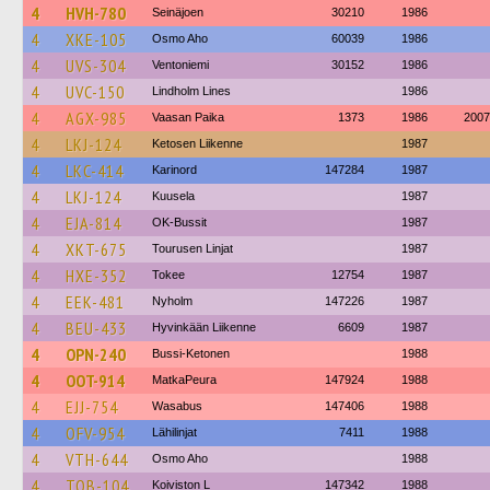
4
HVH-780
Seinäjoen
30210
1986
4
XKE-105
Osmo Aho
60039
1986
4
UVS-304
Ventoniemi
30152
1986
4
UVC-150
Lindholm Lines
1986
4
AGX-985
Vaasan Paika
1373
1986
2007
4
LKJ-124
Ketosen Liikenne
1987
4
LKC-414
Karinord
147284
1987
4
LKJ-124
Kuusela
1987
4
EJA-814
OK-Bussit
1987
4
XKT-675
Tourusen Linjat
1987
4
HXE-352
Tokee
12754
1987
4
EEK-481
Nyholm
147226
1987
4
BEU-433
Hyvinkään Liikenne
6609
1987
4
OPN-240
Bussi-Ketonen
1988
4
OOT-914
MatkaPeura
147924
1988
4
EJJ-754
Wasabus
147406
1988
4
OFV-954
Lähilinjat
7411
1988
4
VTH-644
Osmo Aho
1988
4
TOB-104
Koiviston L
147342
1988