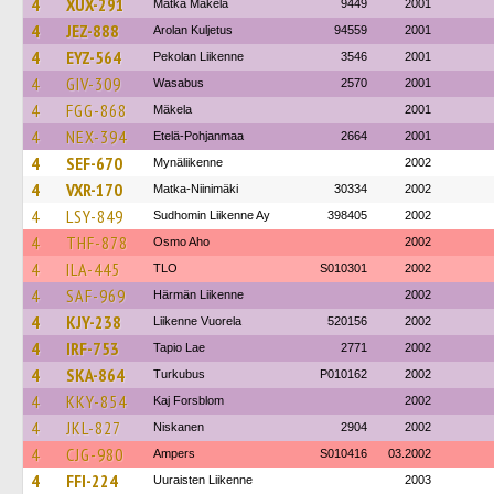
4
XUX-291
Matka Mäkelä
9449
2001
4
JEZ-888
Arolan Kuljetus
94559
2001
4
EYZ-564
Pekolan Liikenne
3546
2001
4
GIV-309
Wasabus
2570
2001
4
FGG-868
Mäkela
2001
4
NEX-394
Etelä-Pohjanmaa
2664
2001
4
SEF-670
Mynäliikenne
2002
4
VXR-170
Matka-Niinimäki
30334
2002
4
LSY-849
Sudhomin Liikenne Ay
398405
2002
4
THF-878
Osmo Aho
2002
4
ILA-445
TLO
S010301
2002
4
SAF-969
Härmän Liikenne
2002
4
KJY-238
Liikenne Vuorela
520156
2002
4
IRF-753
Tapio Lae
2771
2002
4
SKA-864
Turkubus
P010162
2002
4
KKY-854
Kaj Forsblom
2002
4
JKL-827
Niskanen
2904
2002
4
CJG-980
Ampers
S010416
03.2002
4
FFI-224
Uuraisten Liikenne
2003