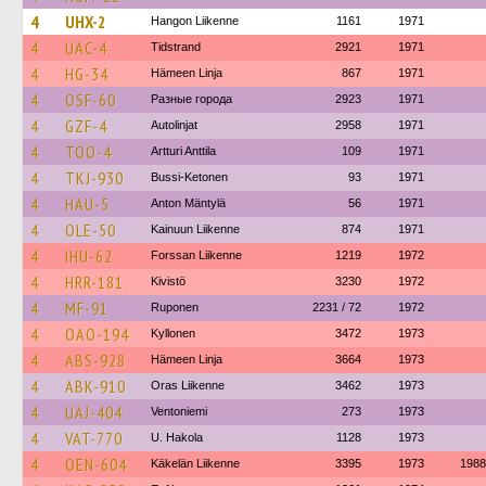
4
UHX-2
Hangon Liikenne
1161
1971
4
UAC-4
Tidstrand
2921
1971
4
HG-34
Hämeen Linja
867
1971
4
OSF-60
Разные города
2923
1971
4
GZF-4
Autolinjat
2958
1971
4
TOO-4
Artturi Anttila
109
1971
4
TKJ-930
Bussi-Ketonen
93
1971
4
HAU-5
Anton Mäntylä
56
1971
4
OLE-50
Kainuun Liikenne
874
1971
4
IHU-62
Forssan Liikenne
1219
1972
4
HRR-181
Kivistö
3230
1972
4
MF-91
Ruponen
2231 / 72
1972
4
OAO-194
Kyllonen
3472
1973
4
ABS-928
Hämeen Linja
3664
1973
4
ABK-910
Oras Liikenne
3462
1973
4
UAJ-404
Ventoniemi
273
1973
4
VAT-770
U. Hakola
1128
1973
4
OEN-604
Käkelän Liikenne
3395
1973
1988