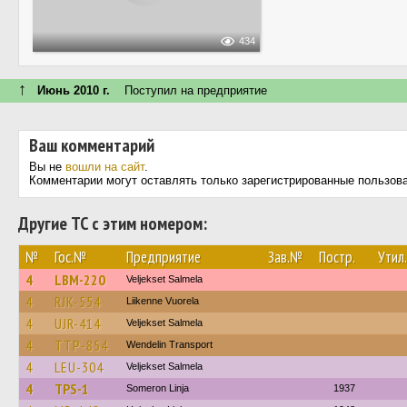
434
↑
Июнь 2010 г.
Поступил на предприятие
Ваш комментарий
Вы не
вошли на сайт
.
Комментарии могут оставлять только зарегистрированные пользов
Другие ТС с этим номером:
№
Гос.№
Предприятие
Зав.№
Постр.
Утил.
4
LBM-220
Veljekset Salmela
4
RJK-554
Liikenne Vuorela
4
UJR-414
Veljekset Salmela
4
TTP-854
Wendelin Transport
4
LEU-304
Veljekset Salmela
4
TPS-1
Someron Linja
1937