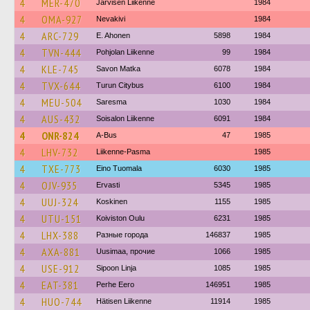
4
MER-470
Järvisen Liikenne
1984
4
OMA-927
Nevakivi
1984
4
ARC-729
E. Ahonen
5898
1984
4
TVN-444
Pohjolan Liikenne
99
1984
4
KLE-745
Savon Matka
6078
1984
4
TVX-644
Turun Citybus
6100
1984
4
MEU-504
Saresma
1030
1984
4
AUS-432
Soisalon Liikenne
6091
1984
4
ONR-824
A-Bus
47
1985
4
LHV-732
Liikenne-Pasma
1985
4
TXE-773
Eino Tuomala
6030
1985
4
OJV-935
Ervasti
5345
1985
4
UUJ-324
Koskinen
1155
1985
4
UTU-151
Koiviston Oulu
6231
1985
4
LHX-388
Разные города
146837
1985
4
AXA-881
Uusimaa, прочие
1066
1985
4
USE-912
Sipoon Linja
1085
1985
4
EAT-381
Perhe Eero
146951
1985
4
HUO-744
Hätisen Liikenne
11914
1985