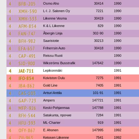
4
BFB-205
Osmo Aho
30414
1990
4
XMH-590
L-l. J. Salonen Oy
7221
1990
4
XMH-533
Liikenne Vesma
30419
1990
4
AFM-854
K & L Liikenne
829
1990
4
FAN-747
Åbergin Linja
302-90
1990
4
BFH-982
Saaristotie
30213
1990
4
EFA-657
Friherrsin Auto
30418
1990
4
CAP-491
Reissu Ruoti
1990
4
SJO-900
Wikströms Busstrafik
147642
1990
4
JAE-711
Lepikonmäki
1991
4
IFO-854
Koiviston Oulu
7275
1991
4
JBA-862
Gold Line
7405
1991
4
CAS-103
Artturi Anttila
101-91
1991
4
GAP-723
Ampers
147721
1991
4
MFP-926
Keski-Pohjanmaa
147788
1991
4
RFH-544
Satakunta, прочие
7284
1991
4
HFU-393
ML-Charter
919
1991
4
OFY-867
E. Ahonen
147995
1992
4
ZII-963
Ketosen Liikenne
7541
1992