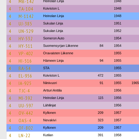
4
MB-142
Heinolan Linja
1948
4
TA-104
Koiviston L
1948
4
M-1142
Heinolan Linja
1948
4
UJ-385
Sukulan Linja
1951
4
UN-529
Sukulan Linja
1952
4
HV-532
Someron Auto
1954
4
HY-511
Suomensyrjan Liikenne
84
1954
4
VP-402
Oravaisten Liikenne
1955
4
HI-516
Hämeen Linja
94
1955
4
BA-54
STA
1955
4
EL-956
Koiviston L
472
1955
4
IA-925
Niinivuori
91
1955
1965
4
TJC-4
Artturi Anttila
1956
4
MI-392
Heinolan Linja
115
1956
4
UU-597
Lähilinjat
1956
4
OV-442
Kyllonen
209
1957
4
OAS-4
Nevakivi
323
1957
4
OF-802
Kyllonen
209
1957
4
LN-22
Kutilan
391
1958