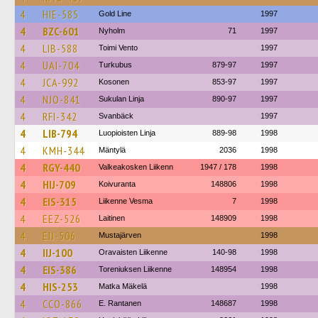
4
HIE-585
Gold Line
1997
4
BZC-601
Nyholm
71
1997
4
LIB-588
Toimi Vento
1997
4
UAI-704
Turkubus
879-97
1997
4
JCA-992
Kosonen
853-97
1997
4
NJO-841
Sukulan Linja
890-97
1997
4
RFI-342
Svanbäck
1997
4
LIB-794
Luopioisten Linja
889-98
1998
4
KMH-344
Mäntylä
2036
1998
4
RGY-440
Valkeakosken Liikenn
1947 / 178
1998
4
HIJ-709
Koivuranta
148806
1998
4
EIS-315
Liikenne Vesma
7
1998
4
EEZ-526
Laitinen
148909
1998
4
EIJ-506
Mustajärven
1998
4
IIJ-100
Oravaisten Liikenne
140-98
1998
4
EIS-386
Toreniuksen Liikenne
148954
1998
4
HIS-253
Matka Mäkelä
1998
4
CCO-866
E. Rantanen
148687
1998