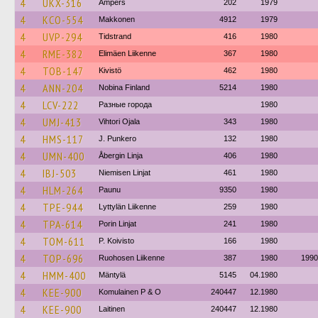
4
UKX-316
Ampers
202
1979
4
KCO-554
Makkonen
4912
1979
4
UVP-294
Tidstrand
416
1980
4
RME-382
Elimäen Liikenne
367
1980
4
TOB-147
Kivistö
462
1980
4
ANN-204
Nobina Finland
5214
1980
4
LCV-222
Разные города
1980
4
UMJ-413
Vihtori Ojala
343
1980
4
HMS-117
J. Punkero
132
1980
4
UMN-400
Åbergin Linja
406
1980
4
IBJ-503
Niemisen Linjat
461
1980
4
HLM-264
Paunu
9350
1980
4
TPE-944
Lyttylän Liikenne
259
1980
4
TPA-614
Porin Linjat
241
1980
4
TOM-611
P. Koivisto
166
1980
4
TOP-696
Ruohosen Liikenne
387
1980
1990
4
HMM-400
Mäntylä
5145
04.1980
4
KEE-900
Komulainen P & O
240447
12.1980
4
KEE-900
Laitinen
240447
12.1980