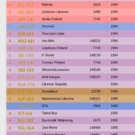
4
RKI-933
Mäkela
2414
1994
4
LGF-866
Lehtosen Liikenne
1488
1994
4
JBM-241
Veolia Finland
7743
1994
4
YAR-328
Porvoon
1994
4
EGB-615
Tourusen Linjat
1994
4
MHZ-881
Into Alén
148211
1994
4
JBM-241
Linjebuss Finland
7743
1994
4
JBE-145
P. Rontti
148178
1994
4
JBM-241
Connex Finland
7743
1994
4
YAU-263
Alhonen&Lastunen
148186
1994
4
XFY-164
Antti Kangas
148197
1994
4
RGA-374
Liikenne Seppälä
1994
4
KJY-342
Sundellbus
22239
1995
4
ROF-460
Mannerkiven Liikenne
148321
1995
4
TGN-810
STA
7903
1995
4
VIT-631
Talma Bus
1995
4
RGJ-388
Busstrafik Widjeskog
1673
1995
4
VGL-364
Jani Rinne
148466
1995
Liikenne-Pasma
148451
1995