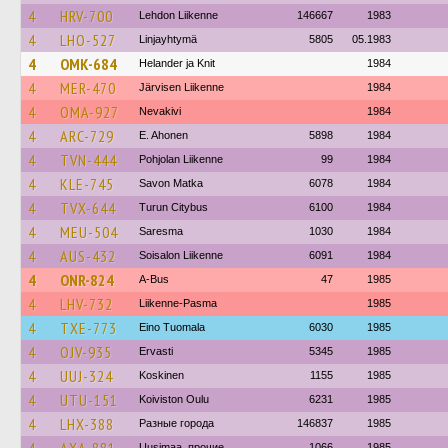
4
HRV-700
Lehdon Liikenne
146667
1983
4
LHO-527
Linjayhtymä
5805
05.1983
4
OMK-684
Helander ja Knit
1984
4
MER-470
Järvisen Liikenne
1984
4
OMA-927
Nevakivi
1984
4
ARC-729
E. Ahonen
5898
1984
4
TVN-444
Pohjolan Liikenne
99
1984
4
KLE-745
Savon Matka
6078
1984
4
TVX-644
Turun Citybus
6100
1984
4
MEU-504
Saresma
1030
1984
4
AUS-432
Soisalon Liikenne
6091
1984
4
ONR-824
A-Bus
47
1985
4
LHV-732
Liikenne-Pasma
1985
4
TXE-773
Eino Tuomala
6030
1985
4
OJV-935
Ervasti
5345
1985
4
UUJ-324
Koskinen
1155
1985
4
UTU-151
Koiviston Oulu
6231
1985
4
LHX-388
Разные города
146837
1985
Uusimaa, прочие
1066
1985