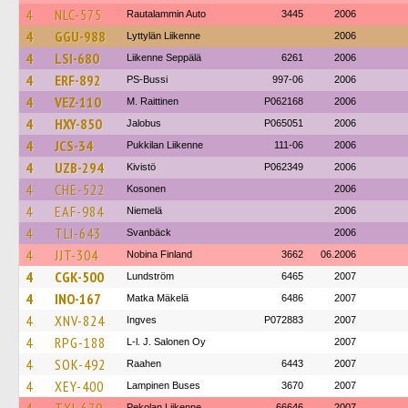
4
NLC-575
Rautalammin Auto
3445
2006
4
GGU-988
Lyttylän Liikenne
2006
4
LSI-680
Liikenne Seppälä
6261
2006
4
ERF-892
PS-Bussi
997-06
2006
4
VEZ-110
M. Raittinen
P062168
2006
4
HXY-850
Jalobus
P065051
2006
4
JCS-34
Pukkilan Liikenne
111-06
2006
4
UZB-294
Kivistö
P062349
2006
4
CHE-522
Kosonen
2006
4
EAF-984
Niemelä
2006
4
TLI-643
Svanbäck
2006
4
JJT-304
Nobina Finland
3662
06.2006
4
CGK-500
Lundström
6465
2007
4
INO-167
Matka Mäkelä
6486
2007
4
XNV-824
Ingves
P072883
2007
4
RPG-188
L-l. J. Salonen Oy
2007
4
SOK-492
Raahen
6443
2007
4
XEY-400
Lampinen Buses
3670
2007
Pekolan Liikenne
66646
2007