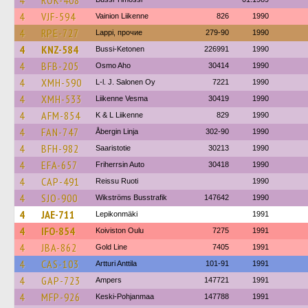
4
ROK-408
4
VJF-594
Vainion Liikenne
826
1990
4
RPE-727
Lappi, прочие
279-90
1990
4
KNZ-584
Bussi-Ketonen
226991
1990
4
BFB-205
Osmo Aho
30414
1990
4
XMH-590
L-l. J. Salonen Oy
7221
1990
4
XMH-533
Liikenne Vesma
30419
1990
4
AFM-854
K & L Liikenne
829
1990
4
FAN-747
Åbergin Linja
302-90
1990
4
BFH-982
Saaristotie
30213
1990
4
EFA-657
Friherrsin Auto
30418
1990
4
CAP-491
Reissu Ruoti
1990
4
SJO-900
Wikströms Busstrafik
147642
1990
4
JAE-711
Lepikonmäki
1991
4
IFO-854
Koiviston Oulu
7275
1991
4
JBA-862
Gold Line
7405
1991
4
CAS-103
Artturi Anttila
101-91
1991
4
GAP-723
Ampers
147721
1991
4
MFP-926
Keski-Pohjanmaa
147788
1991