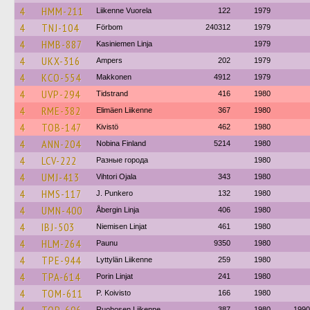
4
HMM-211
Liikenne Vuorela
122
1979
4
TNJ-104
Förbom
240312
1979
4
HMB-887
Kasiniemen Linja
1979
4
UKX-316
Ampers
202
1979
4
KCO-554
Makkonen
4912
1979
4
UVP-294
Tidstrand
416
1980
4
RME-382
Elimäen Liikenne
367
1980
4
TOB-147
Kivistö
462
1980
4
ANN-204
Nobina Finland
5214
1980
4
LCV-222
Разные города
1980
4
UMJ-413
Vihtori Ojala
343
1980
4
HMS-117
J. Punkero
132
1980
4
UMN-400
Åbergin Linja
406
1980
4
IBJ-503
Niemisen Linjat
461
1980
4
HLM-264
Paunu
9350
1980
4
TPE-944
Lyttylän Liikenne
259
1980
4
TPA-614
Porin Linjat
241
1980
4
TOM-611
P. Koivisto
166
1980
Ruohosen Liikenne
387
1980
1990