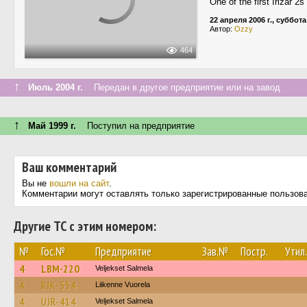
One of the first Irizar 2s
22 апреля 2006 г., суббота
Автор:
Ozzy
464
↑
Июль 2004 г.
Передан в другое предприятие или на завод
↑
Май 1999 г.
Поступил на предприятие
Ваш комментарий
Вы не
вошли на сайт
.
Комментарии могут оставлять только зарегистрированные пользов
Другие ТС с этим номером:
№
Гос.№
Предприятие
Зав.№
Постр.
Утил.
4
LBM-220
Veljekset Salmela
4
RJK-554
Liikenne Vuorela
4
UJR-414
Veljekset Salmela