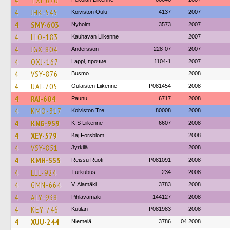
4
TXI-670
4
JHK-545
Koiviston Oulu
4137
2007
4
SMY-603
Nyholm
3573
2007
4
LLO-183
Kauhavan Liikenne
2007
4
JGX-804
Andersson
228-07
2007
4
OXJ-167
Lappi, прочие
1104-1
2007
4
VSY-876
Busmo
2008
4
UAI-705
Oulaisten Liikenne
P081454
2008
4
RAI-604
Paunu
6717
2008
4
KMO-317
Koiviston Tre
80008
2008
4
KNG-959
K-S Liikenne
6607
2008
4
XEY-579
Kaj Forsblom
2008
4
VSY-851
Jyrkilä
2008
4
KMH-555
Reissu Ruoti
P081091
2008
4
LLL-924
Turkubus
234
2008
4
GMN-664
V. Alamäki
3783
2008
4
ALY-938
Pihlavamäki
144127
2008
4
KEY-746
Kutilan
P081983
2008
4
XUU-244
Niemelä
3786
04.2008