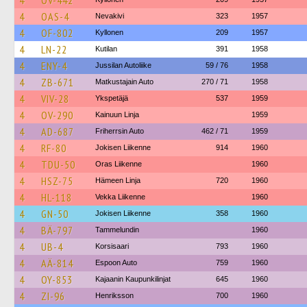
4
OV-442
4
OAS-4
Nevakivi
323
1957
4
OF-802
Kyllonen
209
1957
4
LN-22
Kutilan
391
1958
4
ENY-4
Jussilan Autoliike
59 / 76
1958
4
ZB-671
Matkustajain Auto
270 / 71
1958
4
VIV-28
Ykspetäjä
537
1959
4
OV-290
Kainuun Linja
1959
4
AD-687
Friherrsin Auto
462 / 71
1959
4
RF-80
Jokisen Liikenne
914
1960
4
TDU-50
Oras Liikenne
1960
4
HSZ-75
Hämeen Linja
720
1960
4
HL-118
Vekka Liikenne
1960
4
GN-50
Jokisen Liikenne
358
1960
4
BÄ-797
Tammelundin
1960
4
UB-4
Korsisaari
793
1960
4
AÄ-814
Espoon Auto
759
1960
4
OY-853
Kajaanin Kaupunkilinjat
645
1960
4
ZI-96
Henriksson
700
1960