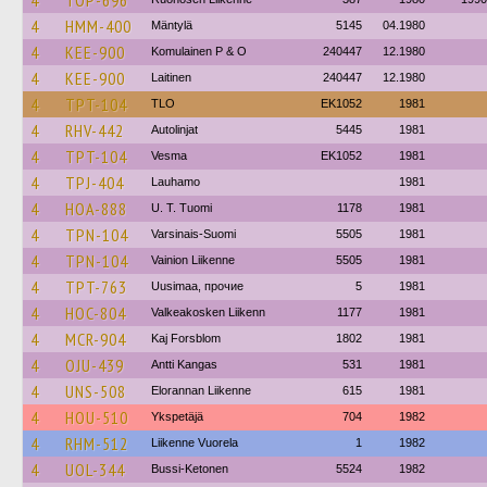
4
TOP-696
4
HMM-400
Mäntylä
5145
04.1980
4
KEE-900
Komulainen P & O
240447
12.1980
4
KEE-900
Laitinen
240447
12.1980
4
TPT-104
TLO
EK1052
1981
4
RHV-442
Autolinjat
5445
1981
4
TPT-104
Vesma
EK1052
1981
4
TPJ-404
Lauhamo
1981
4
HOA-888
U. T. Tuomi
1178
1981
4
TPN-104
Varsinais-Suomi
5505
1981
4
TPN-104
Vainion Liikenne
5505
1981
4
TPT-763
Uusimaa, прочие
5
1981
4
HOC-804
Valkeakosken Liikenn
1177
1981
4
MCR-904
Kaj Forsblom
1802
1981
4
OJU-439
Antti Kangas
531
1981
4
UNS-508
Elorannan Liikenne
615
1981
4
HOU-510
Ykspetäjä
704
1982
4
RHM-512
Liikenne Vuorela
1
1982
4
UOL-344
Bussi-Ketonen
5524
1982