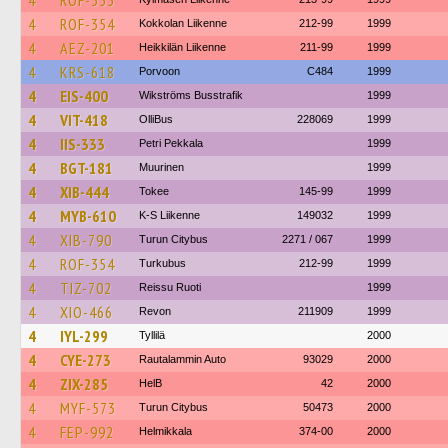
4
ROF-353
4
ROF-354
Kokkolan Liikenne
212-99
1999
4
AEZ-201
Heikkilän Liikenne
211-99
1999
4
KRS-618
Porvoon
C484
1999
4
EIS-400
Wikströms Busstrafik
1999
4
VIT-418
OlliBus
228069
1999
4
IIS-333
Petri Pekkala
1999
4
BGT-181
Muurinen
1999
4
XIB-444
Tokee
145-99
1999
4
MYB-610
K-S Liikenne
149032
1999
4
XIB-790
Turun Citybus
2271 / 067
1999
4
ROF-354
Turkubus
212-99
1999
4
TIZ-702
Reissu Ruoti
1999
4
XIO-466
Revon
211909
1999
4
IYL-299
Tyllilä
2000
4
CYE-273
Rautalammin Auto
93029
2000
4
ZIX-285
HelB
42
2000
4
MYF-573
Turun Citybus
50473
2000
4
FEP-992
Helmikkala
374-00
2000