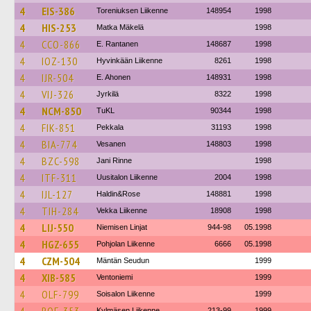
4
EIS-386
Toreniuksen Liikenne
148954
1998
4
HIS-253
Matka Mäkelä
1998
4
CCO-866
E. Rantanen
148687
1998
4
IOZ-130
Hyvinkään Liikenne
8261
1998
4
IJR-504
E. Ahonen
148931
1998
4
VIJ-326
Jyrkilä
8322
1998
4
NCM-850
TuKL
90344
1998
4
FIK-851
Pekkala
31193
1998
4
BIA-774
Vesanen
148803
1998
4
BZC-598
Jani Rinne
1998
4
ITF-311
Uusitalon Liikenne
2004
1998
4
IJL-127
Haldin&Rose
148881
1998
4
TIH-284
Vekka Liikenne
18908
1998
4
LIJ-550
Niemisen Linjat
944-98
05.1998
4
HGZ-655
Pohjolan Liikenne
6666
05.1998
4
CZM-504
Mäntän Seudun
1999
4
XIB-585
Ventoniemi
1999
4
OLF-799
Soisalon Liikenne
1999
Kylmäsen Liikenne
213-99
1999