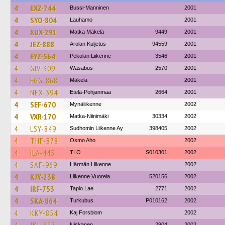
4
EXZ-744
Bussi-Manninen
2001
4
SYO-804
Lauhamo
2001
4
XUX-291
Matka Mäkelä
9449
2001
4
JEZ-888
Arolan Kuljetus
94559
2001
4
EYZ-564
Pekolan Liikenne
3546
2001
4
GIV-309
Wasabus
2570
2001
4
FGG-868
Mäkela
2001
4
NEX-394
Etelä-Pohjanmaa
2664
2001
4
SEF-670
Mynäliikenne
2002
4
VXR-170
Matka-Niinimäki
30334
2002
4
LSY-849
Sudhomin Liikenne Ay
398405
2002
4
THF-878
Osmo Aho
2002
4
ILA-445
TLO
S010301
2002
4
SAF-969
Härmän Liikenne
2002
4
KJY-238
Liikenne Vuorela
520156
2002
4
IRF-753
Tapio Lae
2771
2002
4
SKA-864
Turkubus
P010162
2002
4
KKY-854
Kaj Forsblom
2002
Niskanen
2904
2002