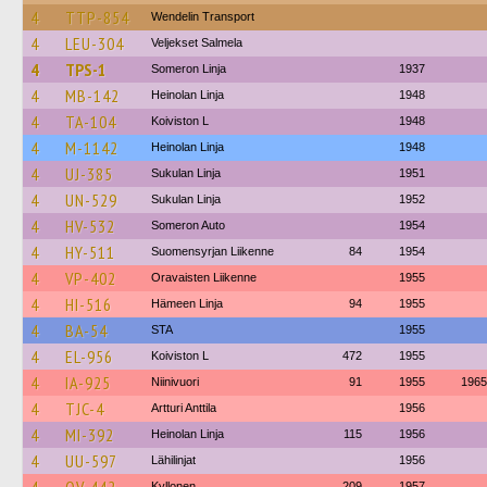
4
TTP-854
Wendelin Transport
4
LEU-304
Veljekset Salmela
4
TPS-1
Someron Linja
1937
4
MB-142
Heinolan Linja
1948
4
TA-104
Koiviston L
1948
4
M-1142
Heinolan Linja
1948
4
UJ-385
Sukulan Linja
1951
4
UN-529
Sukulan Linja
1952
4
HV-532
Someron Auto
1954
4
HY-511
Suomensyrjan Liikenne
84
1954
4
VP-402
Oravaisten Liikenne
1955
4
HI-516
Hämeen Linja
94
1955
4
BA-54
STA
1955
4
EL-956
Koiviston L
472
1955
4
IA-925
Niinivuori
91
1955
1965
4
TJC-4
Artturi Anttila
1956
4
MI-392
Heinolan Linja
115
1956
4
UU-597
Lähilinjat
1956
Kyllonen
209
1957