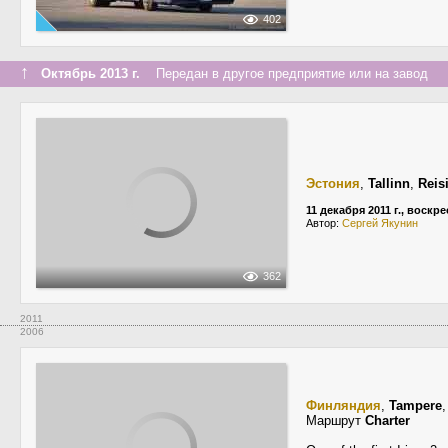
402
↑
Октябрь 2013 г.
Передан в другое предприятие или на завод
Эстония
,
Tallinn
,
Reis
11 декабря 2011 г., воскр
Автор:
Сергей Якунин
362
2011
2006
Финляндия
,
Tampere
Маршрут
Charter