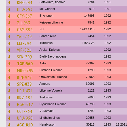
4
RFH-544
Satakunta, прочие
7284
1991
4
HFU-393
ML-Charter
919
1991
4
OFY-867
E. Ahonen
147995
1992
4
ZII-963
Ketosen Liikenne
7541
1992
4
OSY-894
SLT
1412 / 115
1992
4
YAL-749
Saaren Auto
7454
1992
4
LLF-294
Turkubus
1158 / 25
1992
4
VIP-821
Arolan Kuljetus
1992
4
SFK-709
Etelä-Savo, прочие
1992
4
TGP-560
Astor
72967
1993
4
MRG-799
Elimäen Liikenne
1290
1993
4
BIN-972
Oravaisten Liikenne
72968
1993
4
SPZ-839
Ampers
30091
1993
4
UFU-431
Liikenne Vuorela
1121
1993
4
RKZ-194
Turkubus
7608
1993
4
HGG-612
Hyvinkään Liikenne
45793
1993
4
CCT-754
V. Alamäki
1292
1993
4
UFU-950
Lindholm Lines
20653
1993
4
AGO-810
Henriksson
30115
1993
12.2021