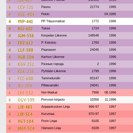
4
IGR-417
4
CCV-721
Paunu
21774
1995
4
UGE-404
Pekki
04.1995
4
YVP-441
PP Tilausmatkat
1772
1996
4
RGJ-602
Tokee
1724
1996
4
JGM-558
Korpelan Liikenne
148546
1996
4
FHZ-612
P. Koivisto
1760
1996
4
LLF-388
Paanasen
24045
1996
4
VGB-204
Karhun Liikenne
1996
4
KGV-252
Разные города
2
1996
4
RGK-256
Pyhtään Liikenne
1799
1996
4
FCC-600
Tammelundin
83147
1996
4
JEJ-204
Pihlavamäki
24041
1996
4
CHJ-152
Net-Matkat
7996
08.1996
4
OGV-599
Porvoon kirjasto
10356
11.1996
4
LIB-483
Anjalankosken Linja
896-97
1997
4
LIB-314
Kurumaa
870-97
1997
4
VGT-184
Porin Linjat
8105
1997
4
MGY-524
Hämeen Linja
8109
1997