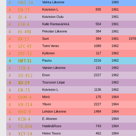
4
HRO-24
Vekka Liikenne
1960
4
EN-73
Koiviston L
835
1961
4
OI-4
Koiviston Oulu
1961
4
ESR-4
Kalle Rantasärkkä
554
1961
4
HJ-498
Pekolan Liikenne
384
1961
4
RX-15
Suni
394
1961
1976
4
GFC-93
Toimi Vento
1089
1962
4
OYF-32
Kyllonen
117
1962
4
HBT-31
Paunu
2216
1962
4
TFR-4
Vainion Liikenne
131
1962
4
SO-812
Enon
2227
1962
4
XU-19
Tourusen Linjat
1962
4
EN-73
Koiviston L
1136
1962
4
OHM-4
Mörö
175
1964
4
HX-314
Ylisen
2227
1964
4
HHO-9
Lehdon Liikenne
1484
1964
4
KCN-4
E. Ahonen
1964
4
YX-804
Haldin&Rose
743
1964
4
XCY-54
Heino Teuvo
462
1964