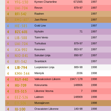
4
YFG-130
Kymen Charterline
671565
1997
4
UAI-704
Revon
879-97
1997
4
RFI-342
Raahen
1997
4
RMG-407
Jani Rinne
1997
4
HIE-585
Gold Line
1997
4
BZC-601
Nyholm
71
1997
4
LIB-588
Toimi Vento
1997
4
UAI-704
Turkubus
879-97
1997
4
JCA-992
Kosonen
853-97
1997
4
NJO-841
Sukulan Linja
890-97
1997
4
RFI-342
Svanbäck
1997
4
LIB-794
Luopioisten Linja
889-98
1998
4
KMH-344
Mäntylä
2036
1998
4
RGY-440
Valkeakosken Liikenn
1947 / 178
1998
4
HIJ-709
Koivuranta
148806
1998
4
EIS-315
Liikenne Vesma
7
1998
4
EEZ-526
Laitinen
148909
1998
4
EIJ-506
Mustajärven
1998
4
IIJ-100
Oravaisten Liikenne
140-98
1998