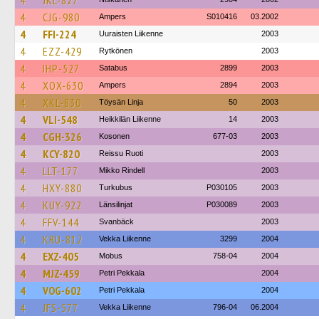
4
JKL-827
4
CJG-980
Ampers
S010416
03.2002
4
FFI-224
Uuraisten Liikenne
2003
4
EZZ-429
Rytkönen
2003
4
IHP-527
Satabus
2899
2003
4
XOX-630
Ampers
2894
2003
4
XKL-830
Töysän Linja
50
2003
4
VLI-548
Heikkilän Liikenne
14
2003
4
CGH-326
Kosonen
677-03
2003
4
KCY-820
Reissu Ruoti
2003
4
LLT-177
Mikko Rindell
2003
4
HXY-880
Turkubus
P030105
2003
4
KUY-922
Länsilinjat
P030089
2003
4
FFV-144
Svanbäck
2003
4
KRU-812
Vekka Liikenne
3299
2004
4
EXZ-405
Mobus
758-04
2004
4
MJZ-459
Petri Pekkala
2004
4
VOG-602
Petri Pekkala
2004
4
JFS-577
Vekka Liikenne
796-04
06.2004