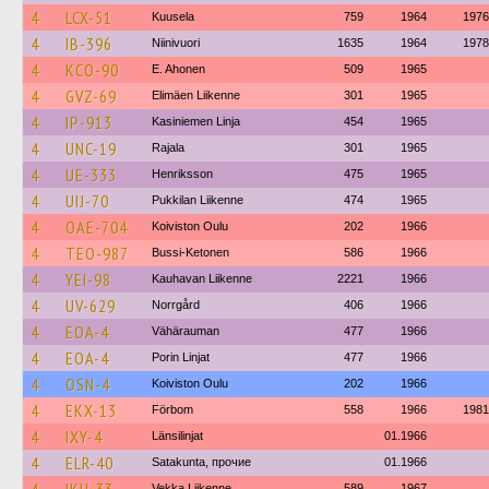
4
LCX-51
Kuusela
759
1964
1976
4
IB-396
Niinivuori
1635
1964
1978
4
KCO-90
E. Ahonen
509
1965
4
GVZ-69
Elimäen Liikenne
301
1965
4
IP-913
Kasiniemen Linja
454
1965
4
UNC-19
Rajala
301
1965
4
UE-333
Henriksson
475
1965
4
UIJ-70
Pukkilan Liikenne
474
1965
4
OAE-704
Koiviston Oulu
202
1966
4
TEO-987
Bussi-Ketonen
586
1966
4
YEI-98
Kauhavan Liikenne
2221
1966
4
UV-629
Norrgård
406
1966
4
EOA-4
Vähärauman
477
1966
4
EOA-4
Porin Linjat
477
1966
4
OSN-4
Koiviston Oulu
202
1966
4
EKX-13
Förbom
558
1966
1981
4
IXY-4
Länsilinjat
01.1966
4
ELR-40
Satakunta, прочие
01.1966
Vekka Liikenne
589
1967