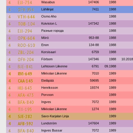
4
EJJ-754
Wasabus
147406
1988
4
OFV-954
Lähilinjat
7411
1988
4
VTH-644
Osmo Aho
1988
4
TOB-104
Koiviston L
147342
1988
4
EJJ-294
Разные города
1988
4
OPK-604
Mörö
953-88
1988
4
ROO-610
Enon
134-88
1988
4
ZBL-204
Korsisaari
6759
1988
4
OFV-204
Förbom
147346
1988
10.2018
4
BJE-841
Lehtosen Liikenne
6791
09.1988
4
RVI-649
Mikkolan Liikenne
7010
1989
4
CAA-145
Eteläpää
59695
1989
4
HIJ-643
Henriksson
19374
1989
4
AFA-473
Porvoon
1989
4
BFA-840
Ingves
7072
1989
4
TII-195
Mikkolan Liikenne
1274
1989
4
SJE-282
Savo-Karjalan Linja
1989
4
AFB-592
Lundström
147604
1989
4
BFA-840
Ingves Bussar
7072
1989