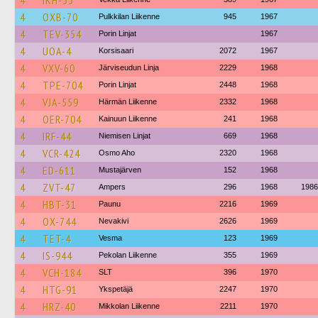
4
IKH-33
4
OXB-70
Pulkkilan Liikenne
945
1967
4
TEV-354
Porin Linjat
1967
4
UOA-4
Korsisaari
2072
1967
4
VXV-60
Järviseudun Linja
2229
1968
4
TPE-704
Porin Linjat
2448
1968
4
VJA-559
Härmän Liikenne
2332
1968
4
OER-704
Kainuun Liikenne
241
1968
4
IRF-44
Niemisen Linjat
669
1968
4
VCR-424
Osmo Aho
2320
1968
4
ED-611
Mustajärven
152
1968
4
ZVT-47
Ampers
296
1968
1986
4
HBT-31
Paunu
2216
1969
4
OX-744
Nevakivi
2626
1969
4
TET-4
Vesma
123
1969
4
IS-944
Pekolan Liikenne
355
1969
4
VCH-184
SLT
396
1970
4
HTG-91
Ykspetäjä
2247
1970
4
HRZ-40
Mikkolan Liikenne
2211
1970