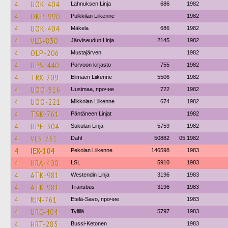
4
UOK-404
Lahnuksen Linja
686
1982
4
OKP-990
Pulkkilan Liikenne
1982
4
UOK-404
Mäkela
686
1982
4
VLB-830
Järviseudun Linja
2145
1982
4
OLP-206
Mustajärven
1982
4
UPS-440
Porvoon kirjasto
755
1982
4
TRX-209
Elimäen Liikenne
5506
1982
4
UOO-516
Uusimaa, прочие
722
1982
4
UOO-221
Mikkolan Liikenne
674
1982
4
TSK-761
Päntäneen Linjat
1982
4
UPE-304
Sukulan Linja
5759
1982
4
VLS-761
Dahl
50882
05.1982
4
IEX-104
Pekolan Liikenne
146598
1983
4
HRA-400
LSL
5910
1983
4
ATK-981
Westendin Linja
3196
1983
4
ATK-981
Transbus
3196
1983
4
RJN-761
Etelä-Savo, прочие
1983
4
URC-404
Tyllilä
5797
1983
4
HRT-285
Bussi-Ketonen
1983