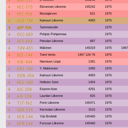
4
KBC-555
4
HEC-370
Elorannan Liikenne
145242
1975
4
HEC-956
Mustajärven
621
1975
4
OCK-738
Kainuun Liikenne
4083
1975
4
AEP-906
Tammelundin
1975
4
OCC-680
Pohjois-Pohjanmaa
1975
4
HEV-894
Pekolan Liikenne
687
1975
4
THV-433
Mäkinen
145319
1975
1987
4
RCE-744
Toimi Vento
1467 126-76
1976
4
HJB-444
Niemisen Linjat
1391
1976
4
KBS-588
Y. Makkonen
1455
1976
4
OON-204
Kainuun Liikenne
4083
1976
4
HEU-400
Hellsten Soini
1454
1976
4
AJC-204
Espoon Auto
4291
1976
4
AJE-104
Laurilan Liikenne
825
1976
4
TJT-362
Porin Liikenne
145471
1976
4
XBR-534
Karstulan Liikenne
1515
1976
4
UEX-144
Yrjö Brofeldt
145460
1976
4
UEX-144
Forssan Liikenne
145460
1976