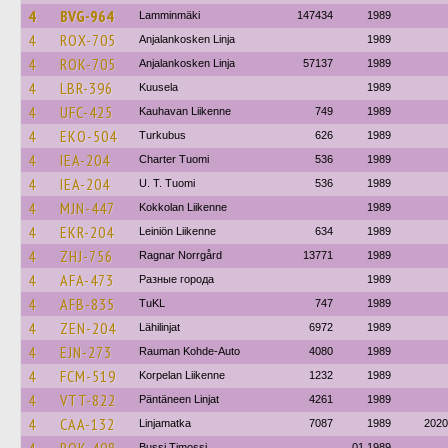
4
BVG-964
Lamminmäki
147434
1989
4
ROX-705
Anjalankosken Linja
1989
4
ROK-705
Anjalankosken Linja
57137
1989
4
LBR-396
Kuusela
1989
4
UFC-425
Kauhavan Liikenne
749
1989
4
EKO-504
Turkubus
626
1989
4
IEA-204
Charter Tuomi
536
1989
4
IEA-204
U. T. Tuomi
536
1989
4
MJN-447
Kokkolan Liikenne
1989
4
EKR-204
Leiniön Liikenne
634
1989
4
ZHJ-756
Ragnar Norrgård
13771
1989
4
AFA-473
Разные города
1989
4
AFB-835
TuKL
747
1989
4
ZEN-204
Lähilinjat
6972
1989
4
EJN-273
Rauman Kohde-Auto
4080
1989
4
FCM-519
Korpelan Liikenne
1232
1989
4
VTT-822
Päntäneen Linjat
4261
1989
4
CAA-132
Linjamatka
7087
1989
2020
Bussi Timossi
01.1989