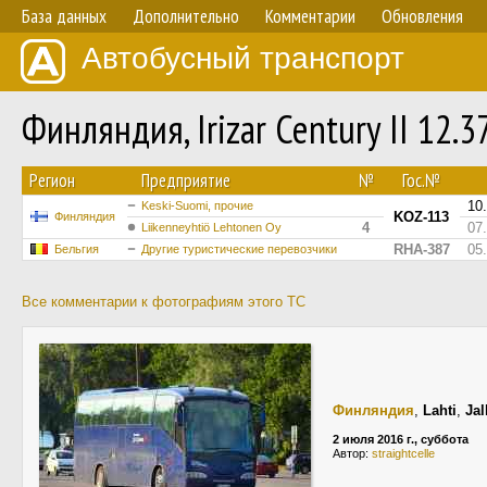
База данных
Дополнительно
Комментарии
Обновления
Автобусный транспорт
Финляндия, Irizar Century II 12.
Регион
Предприятие
№
Гос.№
10
Keski-Suomi, прочие
KOZ-113
Финляндия
4
07
Liikenneyhtiö Lehtonen Oy
RHA-387
05
Бельгия
Другие туристические перевозчики
Все комментарии к фотографиям этого ТС
Финляндия
,
Lahti
,
Jal
2 июля 2016 г., суббота
Автор:
straightcelle