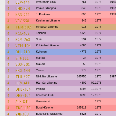
4
UEV-474
Westendin Linja
761
1976
1985
4
UHK-474
Paavo Sillanpää
846
1976
1987
4
KBS-211
J. Punkero
893
1976
1989
4
VEV-558
Kauhavan Liikenne
943
1977
4
TKM-302
Mikkolan Liikenne
915
1977
4
KCC-408
Tolonen
4426
1977
4
RCM-268
Suni
934
1977
4
VTM-104
Kokkolan Liikenne
4586
1977
4
OHL-710
Kyllonen
4775
1978
4
VHJ-111
Mäkela
34
1978
4
VOX-701
Mäkela
55
1978
4
HKX-144
Ylisen
979
1978
4
TLU-627
Nikkilän Liikenne
145756
1978
1997
4
UKV-411
Härmän Liikenne
4809
09.1978
4
OHB-304
Pohjola
8293
12.1978
4
OHB-304
Koiviston Oulu
8293
12.1978
4
ALX-841
Ventoniemi
1979
4
TNP-150
Bussi-Ketonen
145919
1979
4
VJK-360
Busstrafik Widjeskog
5623
1979