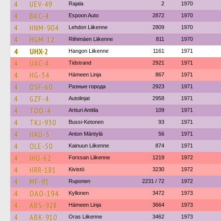
4
UEV-49
Rajala
2
1970
4
BKC-4
Espoon Auto
2872
1970
4
HNM-904
Lehdon Liikenne
2809
1970
4
HGM-12
Riihimäen Liikenne
811
1970
4
UHX-2
Hangon Liikenne
1161
1971
4
UAC-4
Tidstrand
2921
1971
4
HG-34
Hämeen Linja
867
1971
4
OSF-60
Разные города
2923
1971
4
GZF-4
Autolinjat
2958
1971
4
TOO-4
Artturi Anttila
109
1971
4
TKJ-930
Bussi-Ketonen
93
1971
4
HAU-5
Anton Mäntylä
56
1971
4
OLE-50
Kainuun Liikenne
874
1971
4
IHU-62
Forssan Liikenne
1219
1972
4
HRR-181
Kivistö
3230
1972
4
MF-91
Ruponen
2231 / 72
1972
4
OAO-194
Kyllonen
3472
1973
4
ABS-928
Hämeen Linja
3664
1973
4
ABK-910
Oras Liikenne
3462
1973