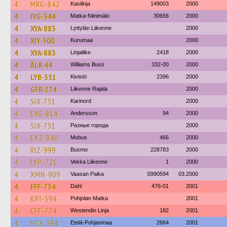
4
MRG-842
Kasilinja
149003
2000
4
IVG-344
Matka-Niinimäki
30656
2000
4
XYA-883
Lyttylän Liikenne
2000
4
XIY-500
Kurumaa
2000
4
XYA-883
Linjaliike
2418
2000
4
ÅLR 44
Williams Buss
332-00
2000
4
LYB-351
Kivistö
2396
2000
4
GFR-274
Liikenne Rajala
2000
4
SIX-751
Karinord
2000
4
EYG-814
Andersson
94
2000
4
SIX-751
Разные города
2000
4
EXZ-840
Mobus
466
2000
4
RIZ-999
Busmo
228783
2000
4
LYP-721
Vekka Liikenne
1
2000
4
XMN-909
Vaasan Paika
S990594
03.2000
4
FFF-754
Dahl
476-01
2001
4
KPI-594
Pohjolan Matka
2001
4
CFF-774
Westendin Linja
182
2001
4
NEX-394
Etelä-Pohjanmaa
2664
2001