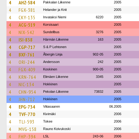
4
AHZ-584
Pakkalan Liikenne
2005
4
FGX-381
Helander ja Knit
2005
4
CKY-135
Invataksi Niemi
6220
2005
4
ACG-519
Korsisaari
2005
4
NIX-542
Sundellbus
3276
2005
4
ISI-838
Härmän Liikenne
163
2005
4
CGP-717
S & P Lehtonen
2005
4
BXF-761
Åbergin Linja
902-05
2005
4
ORI-244
Andersson
242
2005
4
FGX-409
Koskinen
900-05
2005
4
KRN-764
Elimäen Liikenne
3345
2005
4
NIC-134
Hokkinen
2005
4
CHN-954
Pekolan Liikenne
73832
2005
4
JHN-712
Hokkinen
2005
4
EPG-734
Viitasaaren
06.2005
4
TVF-770
Kivimäki
2006
4
TLI-593
Tokee
2006
4
MVG-158
Rauno Koivukoski
2006
4
FHP-394
LSL
243-06
2006