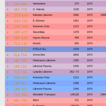
4
UAJ-404
Ventoniemi
273
1973
4
VAT-770
U. Hakola
1128
1973
4
OEN-604
Käkelän Liikenne
3395
1973
1988
4
KAS-250
E. Ahonen
1361
1974
4
OMC-904
Koiviston Oulu
1212
1974
4
UBP-633
Savonlinja
1378
1974
4
VBP-840
Ingves Bussar
498
1974
4
TCS-126
Kivistö
555
1974
4
UBP-633
ETELA-SLL
1378
1974
4
VLA-554
Osmo Aho
3826
1974
4
LHU-302
Heiskasen Liikenne
1395
1974
4
LKK-116
Liikenne-Pasma
1340
1974
4
TCL-244
Lyttylän Liikenne
282 / 73
1974
4
OBH-804
Koiviston Oulu
1212
1974
4
LAV-980
Heiskasen Liikenne
1395
1974
4
LAN-311
Liikenne-Pasma
1340
1974
4
TEE-916
Wendelin Transport
145126
1974
1984
4
KBL-704
Mörö
721
1975
E. Ahonen
145243
1975