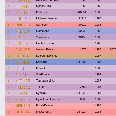
4
AXA-881
4
USE-912
Sipoon Linja
1085
1985
4
EAT-381
Perhe Eero
146951
1985
4
HUO-744
Hätisen Liikenne
11914
1985
4
HVH-780
Seinäjoen
30210
1986
4
XKE-105
Osmo Aho
60039
1986
4
UVS-304
Ventoniemi
30152
1986
4
UVC-150
Lindholm Lines
1986
4
AGX-985
Vaasan Paika
1373
1986
2007
4
LKJ-124
Ketosen Liikenne
1987
4
LKC-414
Karinord
147284
1987
4
LKJ-124
Kuusela
1987
4
EJA-814
OK-Bussit
1987
4
XKT-675
Tourusen Linjat
1987
4
HXE-352
Tokee
12754
1987
4
EEK-481
Nyholm
147226
1987
4
BEU-433
Hyvinkään Liikenne
6609
1987
4
OPN-240
Bussi-Ketonen
1988
4
OOT-914
MatkaPeura
147924
1988