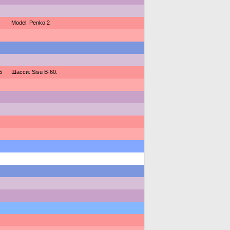
Model: Penko 2
5
Шасси: Sisu B-60.