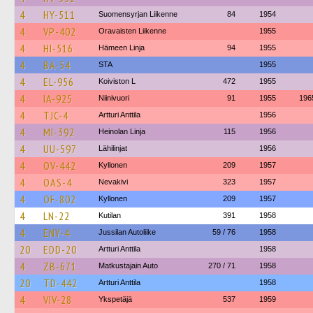
4
HY-511
Suomensyrjan Liikenne
84
1954
4
VP-402
Oravaisten Liikenne
1955
4
HI-516
Hämeen Linja
94
1955
4
BA-54
STA
1955
4
EL-956
Koiviston L
472
1955
4
IA-925
Niinivuori
91
1955
196
4
TJC-4
Artturi Anttila
1956
4
MI-392
Heinolan Linja
115
1956
4
UU-597
Lähilinjat
1956
4
OV-442
Kyllonen
209
1957
4
OAS-4
Nevakivi
323
1957
4
OF-802
Kyllonen
209
1957
4
LN-22
Kutilan
391
1958
4
ENY-4
Jussilan Autoliike
59 / 76
1958
20
EDD-20
Artturi Anttila
1958
4
ZB-671
Matkustajain Auto
270 / 71
1958
20
TD-442
Artturi Anttila
1958
4
VIV-28
Ykspetäjä
537
1959