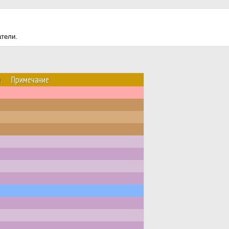
атели.
.
Примечание