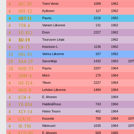
4
GFC-93
Toimi Vento
1089
1962
4
OYF-32
Kyllonen
117
1962
4
HBT-31
Paunu
2216
1962
4
TFR-4
Vainion Liikenne
131
1962
4
SO-812
Enon
2227
1962
4
XU-19
Tourusen Linjat
1962
4
EN-73
Koiviston L
1136
1962
20
HBL-85
Vekka Liikenne
167
1962
20
XAA-29
Savonlinja
1432
1963
197
20
HOD-33
Paunu
2207
1964
4
OHM-4
Mörö
175
1964
4
HX-314
Ylisen
2227
1964
4
HHO-9
Lehdon Liikenne
1484
1964
4
KCN-4
E. Ahonen
1964
4
YX-804
Haldin&Rose
743
1964
4
XCY-54
Heino Teuvo
462
1964
4
LCX-51
Kuusela
759
1964
197
4
IB-396
Niinivuori
1635
1964
197
4
KCO-90
E. Ahonen
509
1965