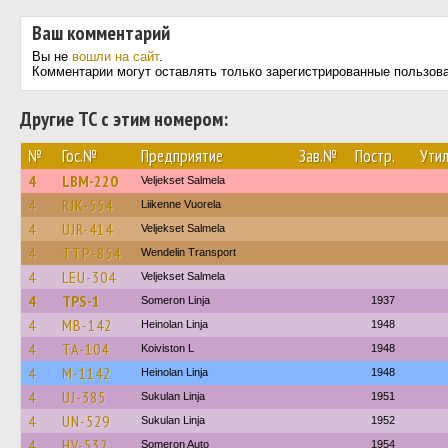
Ваш комментарий
Вы не
вошли на сайт
.
Комментарии могут оставлять только зарегистрированные пользов
Другие ТС с этим номером:
№
Гос.№
Предприятие
Зав.№
Постр.
Утил
4
LBM-220
Veljekset Salmela
4
RJK-554
Liikenne Vuorela
4
UJR-414
Veljekset Salmela
4
TTP-854
Wendelin Transport
4
LEU-304
Veljekset Salmela
4
TPS-1
Someron Linja
1937
4
MB-142
Heinolan Linja
1948
4
TA-104
Koiviston L
1948
4
M-1142
Heinolan Linja
1948
4
UJ-385
Sukulan Linja
1951
4
UN-529
Sukulan Linja
1952
4
HV-532
Someron Auto
1954