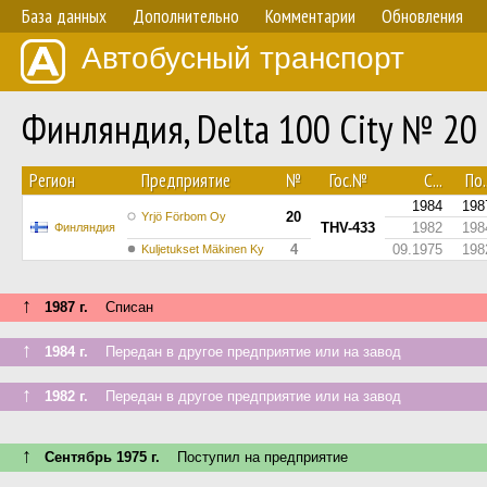
База данных
Дополнительно
Комментарии
Обновления
Автобусный транспорт
Финляндия, Delta 100 City № 20
Регион
Предприятие
№
Гос.№
С...
По..
1984
198
20
Yrjö Förbom Oy
THV-433
1982
198
Финляндия
4
09.1975
198
Kuljetukset Mäkinen Ky
↑
1987 г.
Списан
↑
1984 г.
Передан в другое предприятие или на завод
↑
1982 г.
Передан в другое предприятие или на завод
↑
Сентябрь 1975 г.
Поступил на предприятие