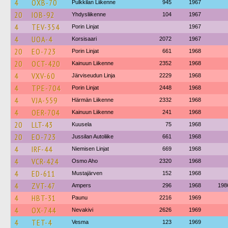
4
OXB-70
Pulkkilan Liikenne
945
1967
20
IOB-92
Yhdysliikenne
104
1967
4
TEV-354
Porin Linjat
1967
4
UOA-4
Korsisaari
2072
1967
20
EO-723
Porin Linjat
661
1968
20
OCT-420
Kainuun Liikenne
2352
1968
4
VXV-60
Järviseudun Linja
2229
1968
4
TPE-704
Porin Linjat
2448
1968
4
VJA-559
Härmän Liikenne
2332
1968
4
OER-704
Kainuun Liikenne
241
1968
20
LLT-43
Kuusela
75
1968
20
EO-723
Jussilan Autoliike
661
1968
4
IRF-44
Niemisen Linjat
669
1968
4
VCR-424
Osmo Aho
2320
1968
4
ED-611
Mustajärven
152
1968
4
ZVT-47
Ampers
296
1968
198
4
HBT-31
Paunu
2216
1969
4
OX-744
Nevakivi
2626
1969
4
TET-4
Vesma
123
1969