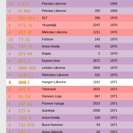
20
IJ-611
Pekolan Liikenne
1969
4
IS-944
Pekolan Liikenne
355
1969
4
VCH-184
SLT
396
1970
4
HTG-91
Ykspetäjä
2247
1970
4
HRZ-40
Mikkolan Liikenne
2211
1970
20
TY-20
Förbom
142
1970
20
TXY-20
Artturi Anttila
493
1970
4
UEV-49
Rajala
2
1970
4
BKC-4
Espoon Auto
2872
1970
4
HNM-904
Lehdon Liikenne
2809
1970
4
HGM-12
Riihimäen Liikenne
811
1970
4
UHX-2
Hangon Liikenne
1161
1971
4
UAC-4
Tidstrand
2921
1971
4
HG-34
Hämeen Linja
867
1971
4
OSF-60
Разные города
2923
1971
4
GZF-4
Autolinjat
2958
1971
4
TOO-4
Artturi Anttila
109
1971
4
TKJ-930
Bussi-Ketonen
93
1971
4
HAU-5
Anton Mäntylä
56
1971