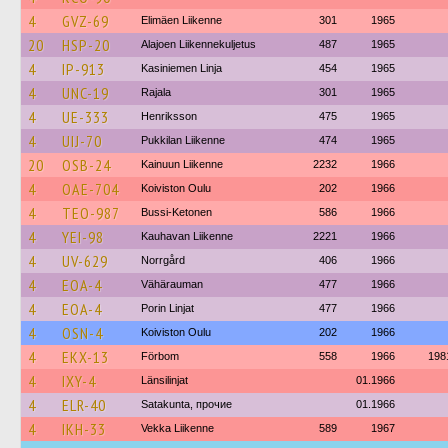
4
GVZ-69
Elimäen Liikenne
301
1965
20
HSP-20
Alajoen Liikennekuljetus
487
1965
4
IP-913
Kasiniemen Linja
454
1965
4
UNC-19
Rajala
301
1965
4
UE-333
Henriksson
475
1965
4
UIJ-70
Pukkilan Liikenne
474
1965
20
OSB-24
Kainuun Liikenne
2232
1966
4
OAE-704
Koiviston Oulu
202
1966
4
TEO-987
Bussi-Ketonen
586
1966
4
YEI-98
Kauhavan Liikenne
2221
1966
4
UV-629
Norrgård
406
1966
4
EOA-4
Vähärauman
477
1966
4
EOA-4
Porin Linjat
477
1966
4
OSN-4
Koiviston Oulu
202
1966
4
EKX-13
Förbom
558
1966
198
4
IXY-4
Länsilinjat
01.1966
4
ELR-40
Satakunta, прочие
01.1966
4
IKH-33
Vekka Liikenne
589
1967