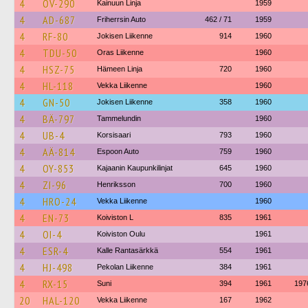
4
OV-290
Kainuun Linja
1959
4
AD-687
Friherrsin Auto
462 / 71
1959
4
RF-80
Jokisen Liikenne
914
1960
4
TDU-50
Oras Liikenne
1960
4
HSZ-75
Hämeen Linja
720
1960
4
HL-118
Vekka Liikenne
1960
4
GN-50
Jokisen Liikenne
358
1960
4
BÄ-797
Tammelundin
1960
4
UB-4
Korsisaari
793
1960
4
AÄ-814
Espoon Auto
759
1960
4
OY-853
Kajaanin Kaupunkilinjat
645
1960
4
ZI-96
Henriksson
700
1960
4
HRO-24
Vekka Liikenne
1960
4
EN-73
Koiviston L
835
1961
4
OI-4
Koiviston Oulu
1961
4
ESR-4
Kalle Rantasärkkä
554
1961
4
HJ-498
Pekolan Liikenne
384
1961
4
RX-15
Suni
394
1961
197
20
HAL-120
Vekka Liikenne
167
1962