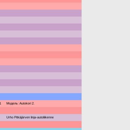
1
Модель: Autokori 2.
Urho Pitkäjärven linja-autoliikenne