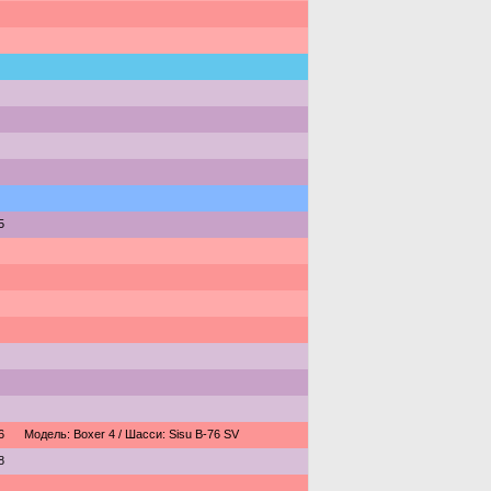
5
6
Модель: Boxer 4 / Шасси: Sisu B-76 SV
8