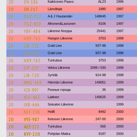
20
OV-186
Kaikkonen Paavo
AL23
1996
20
OII-217
Länsilinjat
1980
1997
20
OGZ-212
A & J Hautamäki
148645
1997
20
TGZ-919
Alhonen&Lastunen
8106
1997
20
YBF-484
Liikenne Norppa
25441
1997
20
HXY-765
Hangon Liikenne
3753
1998
20
LIB-721
Gold Line
937-98
1998
20
LIB-721
Gold Line
937-98
1998
20
HXY-765
Turkubus
3753
1998
20
EIP-197
Vekka Liikenne
2099 / 030
1998
20
LIB-720
Jyrkilä
914-98
1998
20
RMG-369
Härmän Liikenne
149051
1999
20
JCX-997
Разные города
36
1999
20
XIO-463
Laitinen
149025
1999
20
IXB-666
Soisalon Liikenne
1999
20
NEF-196
HelB
8492
2000
20
VYE-987
Ketosen Liikenne
247-00
2000
20
AEZ-222
Turkubus
565
2000
20
KYF-220
Pohjolan Matka
9187
2000