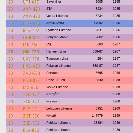
20
UTJ-637
Savonlinja
6005
1985
20
AXP-420
STA
6234
1985
20
AXP-420
Vekka Liikenne
6234
1985
20
EBO-920
Artturi Anttila
147092
1986
20
RLB-792
Pyhtään Liikenne
2031
1986
20
OOR-861
Pohjolan Matka
2062
1986
20
IAN-660
LSL
6663
1987
20
HXL-720
Hämeen Linja
858-87
1987
20
UXV-778
Tuomisen Linja
284
1987
20
HXB-620
Pekolan Liikenne
850-87
1987
20
ZAO-624
Porvoon
6695
1988
20
BKN-888
Reissu Ruoti
6840
1988
20
IAX-620
Vekka Liikenne
1988
20
ZCK-174
Norrgård
1988
20
ZCK-174
Porvoon
1988
20
BLP-921
Lehtosen Liikenne
6951
1989
20
ZCT-870
Kivistö
147479
1989
20
ZCE-372
Pohjolan Liikenne
15884
1989
20
BLA-820
Pohjolan Liikenne
1989