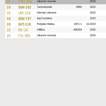
20
CMH-806
Liikenne Vuorela
2019
20
EUH-102
Tammelundin
6850
2022
20
LRV-220
Härmän Liikenne
2022
20
EUU-757
Kaj Forsblom
2023
20
EUT-120
Pohjolan Matka
1871-1
10.2023
20
RO-20
OlliBus
406254
2025
20
FSL-901
Liikenne Vuorela
2025