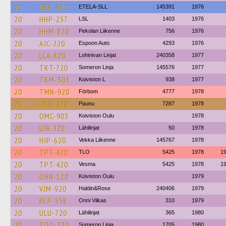
20
UEP-432
ETELA-SLL
145391
1976
20
HHP-257
LSL
1403
1976
20
HHM-820
Pekolan Liikenne
756
1976
20
AJC-220
Espoon Auto
4293
1976
20
LCA-820
Lohinivan Linjat
240358
1977
20
TKT-720
Someron Linja
145576
1977
20
TKM-303
Koiviston L
938
1977
20
TMN-920
Förbom
4777
1978
20
HKH-420
Paunu
7287
1978
20
OMC-903
Koiviston Oulu
1978
20
UJR-320
Lähilinjat
50
1978
20
HJP-620
Vekka Liikenne
145767
1978
20
TPT-420
TLO
5425
1978
1
20
TPT-420
Vesma
5425
1978
1
20
OHN-120
Koiviston Oulu
1979
20
VJM-920
Haldin&Rose
240406
1979
20
REP-558
Onni Vilkas
310
1979
20
ULU-720
Lähilinjat
365
1980
20
TOO-720
Someron Linja
1705
1980