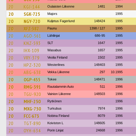
20
KGJ-144
Oulaisten Liikenne
1481
1994
20
SGK-725
Majors
1995
20
NGY-720
Kuljetus Fagerlund
148424
1995
20
XFZ-382
Paunu
1398 / 127
1995
20
AGO-561
Lähilinjat
686-95
1995
20
KNZ-593
SLT
1647
1995
20
IHX-109
Wasabus
1657
1995
20
VRY-379
Veolia Finland
1502
1995
20
HPZ-320
Westerlines
148403
1995
20
ABG-638
Vekka Liikenne
297
10.1995
20
OGP-455
Tokee
148471
1996
20
RMG-391
Rautalammin Auto
511
1996
20
TGU-920
Vainion Liikenne
148503
1996
20
MHF-250
Rytkönen
1996
20
MXG-750
Turkubus
7974
1996
20
FCC-673
Nobina Finland
8079
1996
20
TGT-890
Koiviston L
148605
1996
20
OYH-634
Porin Linjat
24668
1996