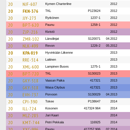
20
NJF-607
Kymen Charterline
2012
20
FKN-376
TKL
P123624
2012
20
JJY-273
Rytkönen
1237-1
2012
20
BPT-620
Paunu
1258-1
2012
20
ZJP-216
Kivistö
2012
20
ZMR-102
Länsilinjat
S120071
04.2012
20
NLK-499
Revon
1226-2
05.2012
20
KPA-819
Hyvinkään Liikenne
2013
20
RRE-514
Laitinen
2013
20
XML-600
Lampinen Buses
1275-1
2013
20
BPT-720
TKL
S130023
2013
20
GKY-518
Vaasan Paika
417321
2013
20
GKY-518
Wasa Citybus
417321
2013
20
EVH-737
Porvoon
S130029
04.2013
20
CPI-390
Tokee
P138647
2014
20
ILL-724
Kosonen
417324 964
2014
20
MLZ-285
Jari Kaari
2014
20
KMT-744
Petri Pekkala
116925
2014
20
XXC-996
Paunu
417257 906
02.2014