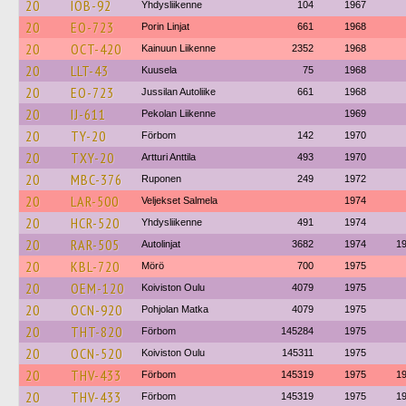
20
IOB-92
Yhdysliikenne
104
1967
20
EO-723
Porin Linjat
661
1968
20
OCT-420
Kainuun Liikenne
2352
1968
20
LLT-43
Kuusela
75
1968
20
EO-723
Jussilan Autoliike
661
1968
20
IJ-611
Pekolan Liikenne
1969
20
TY-20
Förbom
142
1970
20
TXY-20
Artturi Anttila
493
1970
20
MBC-376
Ruponen
249
1972
20
LAR-500
Veljekset Salmela
1974
20
HCR-520
Yhdysliikenne
491
1974
20
RAR-505
Autolinjat
3682
1974
1
20
KBL-720
Mörö
700
1975
20
OEM-120
Koiviston Oulu
4079
1975
20
OCN-920
Pohjolan Matka
4079
1975
20
THT-820
Förbom
145284
1975
20
OCN-520
Koiviston Oulu
145311
1975
20
THV-433
Förbom
145319
1975
1
20
THV-433
Förbom
145319
1975
1