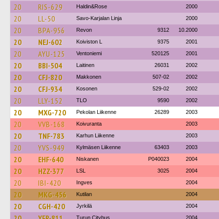
20
RIS-629
Haldin&Rose
2000
20
LL-50
Savo-Karjalan Linja
2000
20
BPA-956
Revon
9312
10.2000
20
NEJ-602
Koiviston L
9375
2001
20
AYU-125
Ventoniemi
520125
2001
20
BBI-504
Laitinen
26031
2002
20
CFJ-820
Makkonen
507-02
2002
20
CFJ-934
Kosonen
529-02
2002
20
LLY-152
TLO
9590
2002
20
MXG-720
Pekolan Liikenne
26289
2003
20
VVB-168
Koivuranta
2003
20
TNF-783
Karhun Liikenne
2003
20
YVS-949
Kylmäsen Liikenne
63403
2003
20
EHF-640
Niskanen
P040023
2004
20
HZZ-377
LSL
3025
2004
20
IBI-420
Ingves
2004
20
MKG-456
Kutilan
2004
20
CGH-420
Jyrkilä
2004
20
YFR-811
Turun Citybus
2004