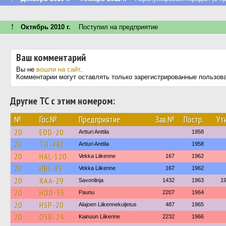
↑
Октябрь 2010 г.
Поступил на предприятие
Ваш комментарий
Вы не
вошли на сайт
.
Комментарии могут оставлять только зарегистрированные пользов
Другие ТС с этим номером:
№
Гос.№
Предприятие
Зав.№
Постр.
Ут
20
EDD-20
Artturi Anttila
1958
20
TD-442
Artturi Anttila
1958
20
HAL-120
Vekka Liikenne
167
1962
20
HBL-85
Vekka Liikenne
167
1962
20
XAA-29
Savonlinja
1432
1963
1
20
HOD-33
Paunu
2207
1964
20
HSP-20
Alajoen Liikennekuljetus
487
1965
20
OSB-24
Kainuun Liikenne
2232
1966