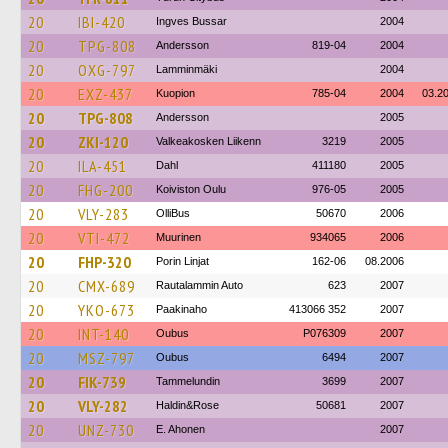
20
IBI-420
Ingves Bussar
2004
20
TPG-808
Andersson
819-04
2004
20
OXG-797
Lamminmäki
2004
20
EXZ-437
Kuopion
785-04
2004
03.2
20
TPG-808
Andersson
2005
20
ZKI-120
Valkeakosken Liikenn
3219
2005
20
ILA-451
Dahl
411180
2005
20
FHG-200
Koiviston Oulu
976-05
2005
20
VLY-283
OlliBus
50670
2006
20
VTI-472
Muurinen
934065
2006
20
FHP-320
Porin Linjat
162-06
08.2006
20
CMX-689
Rautalammin Auto
623
2007
20
YKO-673
Paakinaho
413066 352
2007
20
INT-140
Oubus
P076309
2007
20
MSZ-797
Oubus
6494
2007
20
FIK-739
Tammelundin
3699
2007
20
VLY-282
Haldin&Rose
50681
2007
20
UNZ-730
E. Ahonen
2007