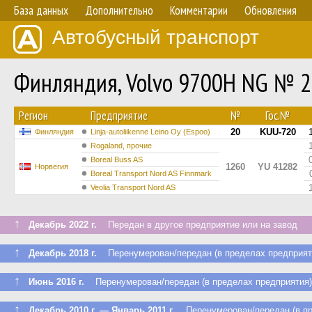
База данных
Дополнительно
Комментарии
Обновления
Автобусный транспорт
Финляндия, Volvo 9700H NG № 
Регион
Предприятие
№
Гос.№
20
KUU-720
Финляндия
Linja-autoliikenne Leino Oy (Espoo)
Rogaland, прочие
Boreal Buss AS
1260
YU 41282
Норвегия
Boreal Transport Nord AS Finnmark
Veolia Transport Nord AS
↑
Декабрь 2022 г.
Передан в другое предприятие или на завод
↑
Декабрь 2018 г.
Перенумерован/передан (в пределах предприят
↑
Июнь 2016 г.
Перенумерован/передан (в пределах предприятия)
↑
Декабрь 2010 г. — Январь 2011 г.
Перенумерован/передан (в пр