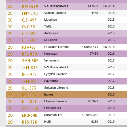
20
KMT-869
V-S Bussipalvelut
417403
06.2014
20
FMY-740
Vainion Liikenne
4455
2015
20
CJS-497
Muurinen
2015
20
CKC-351
TuKL
2015
20
CJS-497
Andersson
2015
20
CJS-497
Muurinen
2015
20
IOT-487
Oulaisten Liikenne
418065 471
06.2015
20
RSL-850
Korsisaari
27454
2016
20
SMN-802
Ventoniemi
2017
20
JKM-833
V-S Bussipalvelut
2017
20
INS-975
Lyttylän Liikenne
2017
20
JKM-820
Savonlinja
2017
20
CLJ-573
Soisalon Liikenne
2018
20
IOJ-184
Ingves
2018
20
NLC-811
Elimäen Liikenne
801071
2018
20
SMS-920
EkmanBuss
2018
20
ERO-640
Koiviston Tre
422039 382
2019
20
RZS-720
HelB
9130
2019