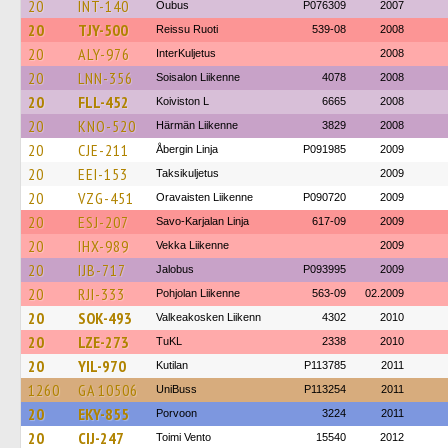
20
INT-140
Oubus
P076309
2007
20
TJY-500
Reissu Ruoti
539-08
2008
20
ALY-976
InterKuljetus
2008
20
LNN-356
Soisalon Liikenne
4078
2008
20
FLL-452
Koiviston L
6665
2008
20
KNO-520
Härmän Liikenne
3829
2008
20
CJE-211
Åbergin Linja
P091985
2009
20
EEI-153
Taksikuljetus
2009
20
VZG-451
Oravaisten Liikenne
P090720
2009
20
ESJ-207
Savo-Karjalan Linja
617-09
2009
20
IHX-989
Vekka Liikenne
2009
20
IJB-717
Jalobus
P093995
2009
20
RJI-333
Pohjolan Liikenne
563-09
02.2009
20
SOK-493
Valkeakosken Liikenn
4302
2010
20
LZE-273
TuKL
2338
2010
20
YIL-970
Kutilan
P113785
2011
1260
GA 10506
UniBuss
P113254
2011
20
EKY-855
Porvoon
3224
2011
20
CIJ-247
Toimi Vento
15540
2012