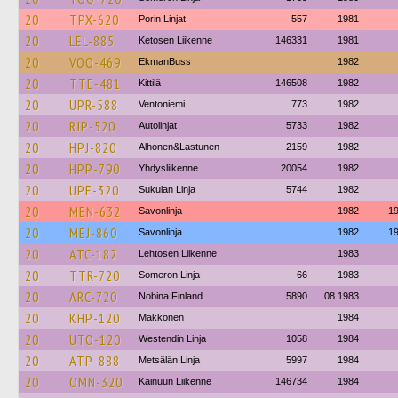
20
TPX-620
Porin Linjat
557
1981
20
LEL-885
Ketosen Liikenne
146331
1981
20
VOO-469
EkmanBuss
1982
20
TTE-481
Kittilä
146508
1982
20
UPR-588
Ventoniemi
773
1982
20
RJP-520
Autolinjat
5733
1982
20
HPJ-820
Alhonen&Lastunen
2159
1982
20
HPP-790
Yhdysliikenne
20054
1982
20
UPE-320
Sukulan Linja
5744
1982
20
MEN-632
Savonlinja
1982
1
20
MEJ-860
Savonlinja
1982
1
20
ATC-182
Lehtosen Liikenne
1983
20
TTR-720
Someron Linja
66
1983
20
ARC-720
Nobina Finland
5890
08.1983
20
KHP-120
Makkonen
1984
20
UTO-120
Westendin Linja
1058
1984
20
ATP-888
Metsälän Linja
5997
1984
20
OMN-320
Kainuun Liikenne
146734
1984