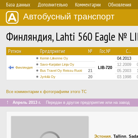
База данных
Дополнительно
Комментарии
Обновления
Автобусный транспорт
Финляндия, Lahti 560 Eagle № L
Регион
Предприятие
№
Гос.№
С...
04.2013
Kemin Liikenne Oy
12.2009
Savo-Karjalan Linja Oy
LIB-720
Финляндия
21
05.2003
Bus Travel Oy Reissu Ruoti
20
03.1998
Jyrkilä Oy
Все комментарии к фотографиям этого ТС
↑
Апрель 2013 г.
Передан в другое предприятие или на завод
Эстония
,
Tallinn
,
Sada