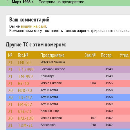
↑
Март 1998 г.
Поступил на предприятие
Ваш комментарий
Вы не
вошли на сайт
.
Комментарии могут оставлять только зарегистрированные пользов
Другие ТС с этим номером:
№
Гос.№
Предприятие
Зав.№
Постр.
Утил.
21
LMI-50
Veljekset Salmela
21
T-12999
Loimaan Liikenne
1949
21
TM-999
Kolmilinjat
1949
21
HY-30
Vekka Liikenne
504
1955
20
EDD-20
Artturi Anttila
1958
20
TD-442
Artturi Anttila
1958
21
EM-652
Artturi Anttila
1959
21
OFE-73
Kainuun Linja
1960
20
HAL-120
Vekka Liikenne
167
1962
21
TDM-21
Särkisalon
240
1962