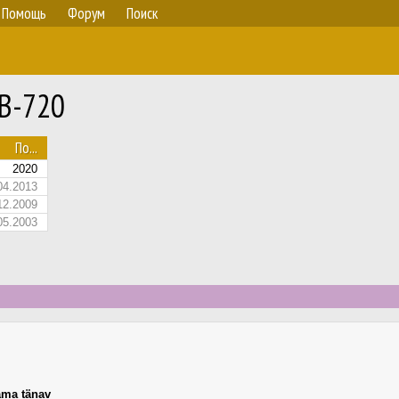
Помощь
Форум
Поиск
IB-720
По...
2020
04.2013
12.2009
05.2003
ma tänav