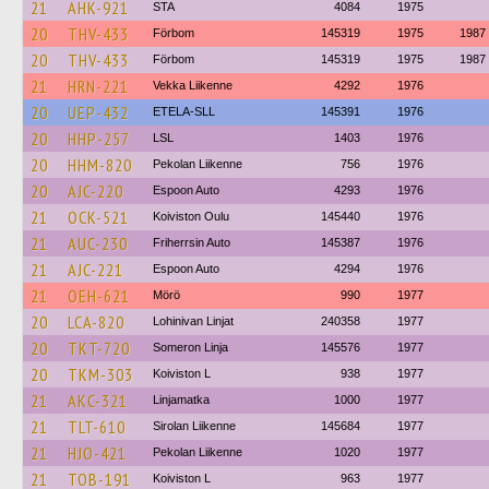
21
AHK-921
STA
4084
1975
20
THV-433
Förbom
145319
1975
1987
20
THV-433
Förbom
145319
1975
1987
21
HRN-221
Vekka Liikenne
4292
1976
20
UEP-432
ETELA-SLL
145391
1976
20
HHP-257
LSL
1403
1976
20
HHM-820
Pekolan Liikenne
756
1976
20
AJC-220
Espoon Auto
4293
1976
21
OCK-521
Koiviston Oulu
145440
1976
21
AUC-230
Friherrsin Auto
145387
1976
21
AJC-221
Espoon Auto
4294
1976
21
OEH-621
Mörö
990
1977
20
LCA-820
Lohinivan Linjat
240358
1977
20
TKT-720
Someron Linja
145576
1977
20
TKM-303
Koiviston L
938
1977
21
AKC-321
Linjamatka
1000
1977
21
TLT-610
Sirolan Liikenne
145684
1977
21
HJO-421
Pekolan Liikenne
1020
1977
21
TOB-191
Koiviston L
963
1977