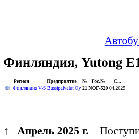
Автобу
Финляндия, Yutong E
Регион
Предприятие
№
Гос.№
С...
Финляндия
V-S Bussipalvelut Oy
21
NOF-520
04.2025
↑
Апрель 2025 г.
Поступил