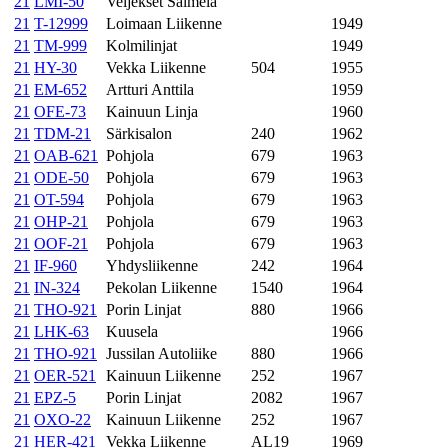
21
LMI-50
Veljekset Salmela
21
T-12999
Loimaan Liikenne
1949
21
TM-999
Kolmilinjat
1949
21
HY-30
Vekka Liikenne
504
1955
21
EM-652
Artturi Anttila
1959
21
OFE-73
Kainuun Linja
1960
21
TDM-21
Särkisalon
240
1962
21
OAB-621
Pohjola
679
1963
21
ODE-50
Pohjola
679
1963
21
OT-594
Pohjola
679
1963
21
OHP-21
Pohjola
679
1963
21
OOF-21
Pohjola
679
1963
21
IF-960
Yhdysliikenne
242
1964
21
IN-324
Pekolan Liikenne
1540
1964
21
THO-921
Porin Linjat
880
1966
21
LHK-63
Kuusela
1966
21
THO-921
Jussilan Autoliike
880
1966
21
OER-521
Kainuun Liikenne
252
1967
21
EPZ-5
Porin Linjat
2082
1967
21
OXO-22
Kainuun Liikenne
252
1967
21
HER-421
Vekka Liikenne
AL19
1969