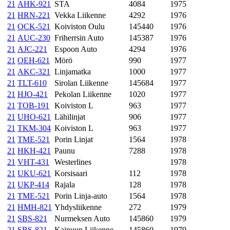
21
AHK-921
STA
4084
1975
21
HRN-221
Vekka Liikenne
4292
1976
21
OCK-521
Koiviston Oulu
145440
1976
21
AUC-230
Friherrsin Auto
145387
1976
21
AJC-221
Espoon Auto
4294
1976
21
OEH-621
Mörö
990
1977
21
AKC-321
Linjamatka
1000
1977
21
TLT-610
Sirolan Liikenne
145684
1977
21
HJO-421
Pekolan Liikenne
1020
1977
21
TOB-191
Koiviston L
963
1977
21
UHO-621
Lähilinjat
906
1977
21
TKM-304
Koiviston L
963
1977
21
TME-521
Porin Linjat
1564
1978
21
HKH-421
Paunu
7288
1978
21
VHT-431
Westerlines
1978
21
UKU-621
Korsisaari
112
1978
21
UKP-414
Rajala
128
1978
21
TME-521
Porin Linja-auto
1564
1978
21
HMH-821
Yhdysliikenne
272
1979
21
SBS-821
Nurmeksen Auto
145860
1979
21
SBS-821
Kainuun Liikenne
145860
1979