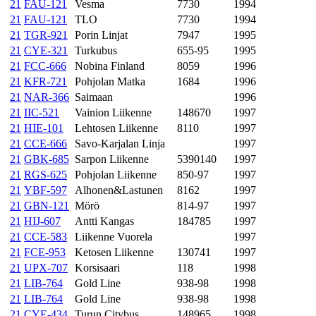
21
FAU-121
Vesma
7730
1994
21
FAU-121
TLO
7730
1994
21
TGR-921
Porin Linjat
7947
1995
21
CYE-321
Turkubus
655-95
1995
21
FCC-666
Nobina Finland
8059
1996
21
KFR-721
Pohjolan Matka
1684
1996
21
NAR-366
Saimaan
1996
21
IIC-521
Vainion Liikenne
148670
1997
21
HIE-101
Lehtosen Liikenne
8110
1997
21
CCE-666
Savo-Karjalan Linja
1997
21
GBK-685
Sarpon Liikenne
5390140
1997
21
RGS-625
Pohjolan Liikenne
850-97
1997
21
YBF-597
Alhonen&Lastunen
8162
1997
21
GBN-121
Mörö
814-97
1997
21
HIJ-607
Antti Kangas
184785
1997
21
CCE-583
Liikenne Vuorela
1997
21
FCE-953
Ketosen Liikenne
130741
1997
21
UPX-707
Korsisaari
118
1998
21
LIB-764
Gold Line
938-98
1998
21
LIB-764
Gold Line
938-98
1998
21
CYE-434
Turun Citybus
148965
1998