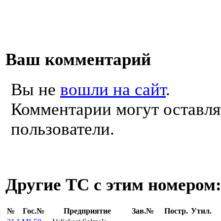
Ваш комментарий
Вы не
вошли на сайт
.
Комментарии могут оставля
пользователи.
Другие ТС с этим номером
№
Гос.№
Предприятие
Зав.№
Постр.
Утил.