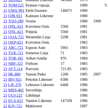
21
TOM-521
Разные города
1980
V.
21
UMA-991
Etelä-Suomen
146071
1980
21
OJR-921
Kainuun Liikenne
1980
21
TOO-289
Vesma
1980
1999
21
ONL-621
Koiviston Oulu
5560
1981
21
ONL-621
Pohjola
5560
1981
21
UOA-721
Westendin Linja
5298
1981
21
OKP-621
Koiviston Oulu
1982
21
ARC-721
Espoon Auto
5901
1983
21
TUK-721
Someron Linja
71
1983
21
TOB-182
Artturi Anttila
976
1984
21
NBF-321
Förbom
17
1985
21
AVT-114
Porvoon
721-85
1985
21
IIK-860
Vaasan Paika
1260
1985
2007
21
IBV-921
Pekolan Liikenne
6386
1986
21
LJF-370
Lehtosen Liikenne
6468
1986
21
MHS-402
Savonlinja
1986
21
UUJ-221
Lähilinjat
1986
21
ECA-621
Vainion Liikenne
147109
1986
21
KJV-721
Makkonen
1987