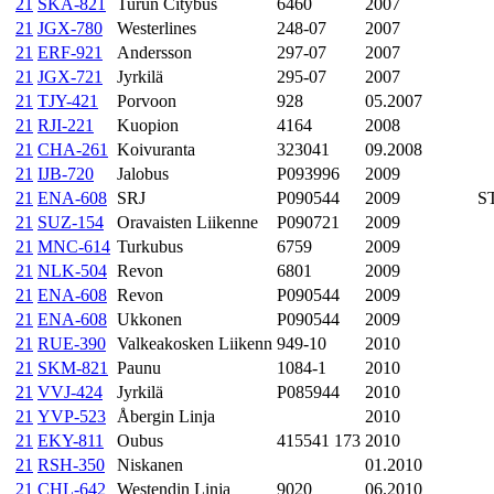
21
SKA-821
Turun Citybus
6460
2007
21
JGX-780
Westerlines
248-07
2007
21
ERF-921
Andersson
297-07
2007
21
JGX-721
Jyrkilä
295-07
2007
21
TJY-421
Porvoon
928
05.2007
21
RJI-221
Kuopion
4164
2008
21
CHA-261
Koivuranta
323041
09.2008
21
IJB-720
Jalobus
P093996
2009
21
ENA-608
SRJ
P090544
2009
ST
21
SUZ-154
Oravaisten Liikenne
P090721
2009
21
MNC-614
Turkubus
6759
2009
21
NLK-504
Revon
6801
2009
21
ENA-608
Revon
P090544
2009
21
ENA-608
Ukkonen
P090544
2009
21
RUE-390
Valkeakosken Liikenn
949-10
2010
21
SKM-821
Paunu
1084-1
2010
21
VVJ-424
Jyrkilä
P085944
2010
21
YVP-523
Åbergin Linja
2010
21
EKY-811
Oubus
415541 173
2010
21
RSH-350
Niskanen
01.2010
21
CHL-642
Westendin Linja
9020
06.2010