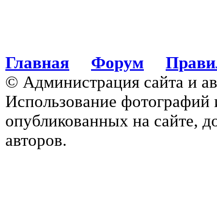
Главная
Форум
Прави
© Администрация сайта и а
Использование фотографий 
опубликованных на сайте, д
авторов.