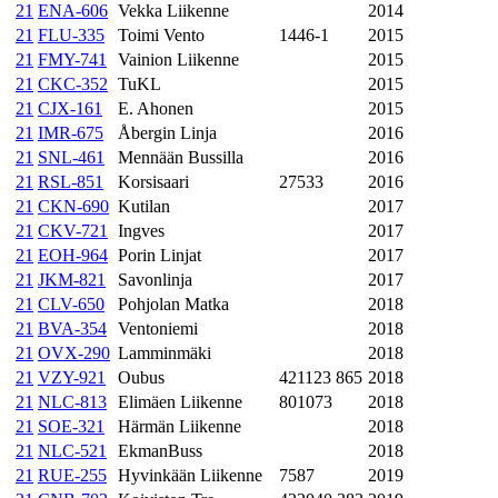
21
ENA-606
Vekka Liikenne
2014
21
FLU-335
Toimi Vento
1446-1
2015
21
FMY-741
Vainion Liikenne
2015
21
CKC-352
TuKL
2015
21
CJX-161
E. Ahonen
2015
21
IMR-675
Åbergin Linja
2016
21
SNL-461
Mennään Bussilla
2016
21
RSL-851
Korsisaari
27533
2016
21
CKN-690
Kutilan
2017
21
CKV-721
Ingves
2017
21
EOH-964
Porin Linjat
2017
21
JKM-821
Savonlinja
2017
21
CLV-650
Pohjolan Matka
2018
21
BVA-354
Ventoniemi
2018
21
OVX-290
Lamminmäki
2018
21
VZY-921
Oubus
421123 865
2018
21
NLC-813
Elimäen Liikenne
801073
2018
21
SOE-321
Härmän Liikenne
2018
21
NLC-521
EkmanBuss
2018
21
RUE-255
Hyvinkään Liikenne
7587
2019