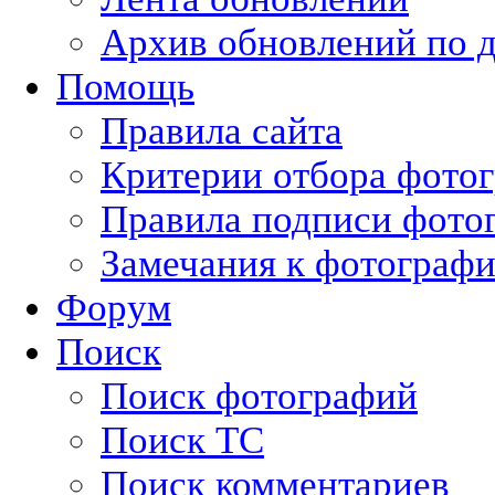
Архив обновлений по 
Помощь
Правила сайта
Критерии отбора фото
Правила подписи фото
Замечания к фотограф
Форум
Поиск
Поиск фотографий
Поиск ТС
Поиск комментариев