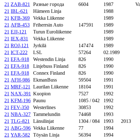
21
ZAB-821
Разные города
6604
1987
Va
21
IBL-621
Hämeen Linja
1988
21
KFB-369
Vekka Liikenne
1989
21
AFB-453
Friherrsin Auto
147591
1989
21
EJJ-121
Turun Euroliikenne
1989
21
IEX-831
Vekka Liikenne
1989
21
ROJ-121
Jyrkilä
147474
1989
21
ICT-222
LSL
57264
02.1989
21
EFA-918
Westendin Linja
826
1990
21
EFA-918
Linjebuss Finland
826
1990
21
EFA-918
Connex Finland
826
1990
21
AFH-986
EkmanBuss
59504
1991
21
MRF-121
Laurilan Liikenne
18104
1991
21
NAX-391
Kuopion
7527
1992
21
KFM-196
Paunu
1085 / 042
1992
21
FEV-350
Westerlines
30853
1992
21
NBA-327
Tammelundin
74468
1993
21
TLG-821
Länsilinjat
1304 / 084
1993
2013
21
ABG-596
Vekka Liikenne
77
1994
21
YAR-582
Töysän Linja
56394
1994