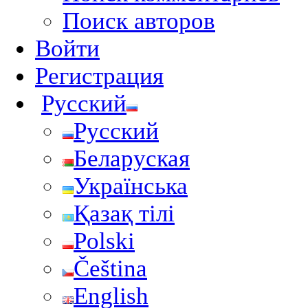
Поиск авторов
Войти
Регистрация
Русский
Русский
Беларуская
Українська
Қазақ тілі
Polski
Čeština
English