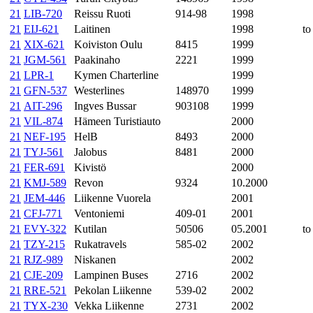
21
LIB-720
Reissu Ruoti
914-98
1998
21
EIJ-621
Laitinen
1998
to
21
XIX-621
Koiviston Oulu
8415
1999
21
JGM-561
Paakinaho
2221
1999
21
LPR-1
Kymen Charterline
1999
21
GFN-537
Westerlines
148970
1999
21
AIT-296
Ingves Bussar
903108
1999
21
VIL-874
Hämeen Turistiauto
2000
21
NEF-195
HelB
8493
2000
21
TYJ-561
Jalobus
8481
2000
21
FER-691
Kivistö
2000
21
KMJ-589
Revon
9324
10.2000
21
JEM-446
Liikenne Vuorela
2001
21
CFJ-771
Ventoniemi
409-01
2001
21
EVY-322
Kutilan
50506
05.2001
to
21
TZY-215
Rukatravels
585-02
2002
21
RJZ-989
Niskanen
2002
21
CJE-209
Lampinen Buses
2716
2002
21
RRE-521
Pekolan Liikenne
539-02
2002
21
TYX-230
Vekka Liikenne
2731
2002