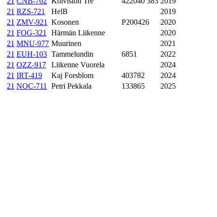
21
CNB-702
Koiviston Tre
422040 383
2019
21
RZS-721
HelB
2019
21
ZMV-921
Kosonen
P200426
2020
21
FOG-321
Härmän Liikenne
2020
21
MNU-977
Muurinen
2021
21
EUH-103
Tammelundin
6851
2022
21
OZZ-917
Liikenne Vuorela
2024
21
IRT-419
Kaj Forsblom
403782
2024
21
NOC-711
Petri Pekkala
133865
2025