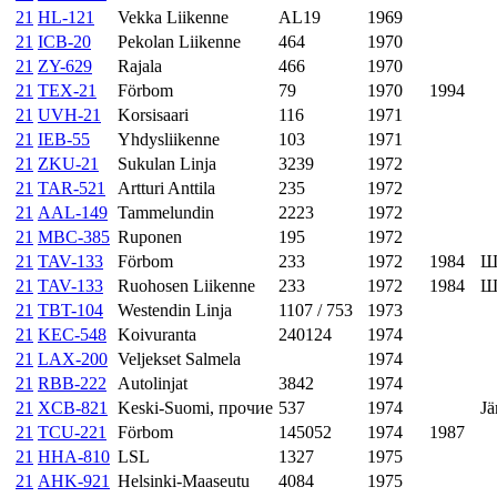
21
HL-121
Vekka Liikenne
AL19
1969
21
ICB-20
Pekolan Liikenne
464
1970
21
ZY-629
Rajala
466
1970
21
TEX-21
Förbom
79
1970
1994
21
UVH-21
Korsisaari
116
1971
21
IEB-55
Yhdysliikenne
103
1971
21
ZKU-21
Sukulan Linja
3239
1972
21
TAR-521
Artturi Anttila
235
1972
21
AAL-149
Tammelundin
2223
1972
21
MBC-385
Ruponen
195
1972
21
TAV-133
Förbom
233
1972
1984
Ш
21
TAV-133
Ruohosen Liikenne
233
1972
1984
Ш
21
TBT-104
Westendin Linja
1107 / 753
1973
21
KEC-548
Koivuranta
240124
1974
21
LAX-200
Veljekset Salmela
1974
21
RBB-222
Autolinjat
3842
1974
21
XCB-821
Keski-Suomi, прочие
537
1974
Jä
21
TCU-221
Förbom
145052
1974
1987
21
HHA-810
LSL
1327
1975
21
AHK-921
Helsinki-Maaseutu
4084
1975