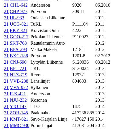
21
CHL-642
Andersson
9020
06.2010
21
CHP-977
Porvoon
309-11
2011
21
IJL-933
Oulaisten Liikenne
2011
21
UCG-821
TuKL
P111104
2011
21
EKY-821
Koiviston Oulu
4222
2011
21
GOO-217
Pekolan Liikenne
P110923
2011
21
SKT-768
Rautalammin Auto
2012
21
BPA-293
Matka Mäkelä
1218-1
2012
21
BXC-186
Porvoon
1201-8
02.2012
21
CNJ-690
Lyttylän Liikenne
S120036
03.2012
21
BPT-721
TKL
S130024
2013
21
NLZ-719
Revon
1293-1
2013
21
VVB-238
Länsilinjat
804683
2013
21
VVA-922
Rytkönen
2013
21
ILK-421
Andersson
2013
21
NJU-232
Kosonen
2013
21
YIO-147
TLO
1475
2014
21
ZOH-145
Paakinaho
417236 885
2014
21
KMT-621
Savo-Karjalan Linja
417627 150
2014
21
MMC-930
Porin Linjat
417631 204
2014