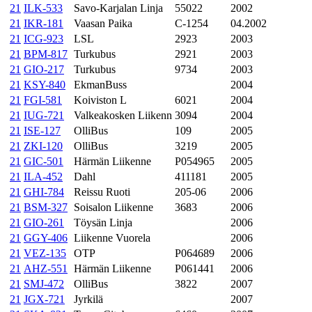
21
ILK-533
Savo-Karjalan Linja
55022
2002
21
IKR-181
Vaasan Paika
C-1254
04.2002
21
ICG-923
LSL
2923
2003
21
BPM-817
Turkubus
2921
2003
21
GIO-217
Turkubus
9734
2003
21
KSY-840
EkmanBuss
2004
21
FGI-581
Koiviston L
6021
2004
21
IUG-721
Valkeakosken Liikenn
3094
2004
21
ISE-127
OlliBus
109
2005
21
ZKI-120
OlliBus
3219
2005
21
GIC-501
Härmän Liikenne
P054965
2005
21
ILA-452
Dahl
411181
2005
21
GHI-784
Reissu Ruoti
205-06
2006
21
BSM-327
Soisalon Liikenne
3683
2006
21
GIO-261
Töysän Linja
2006
21
GGY-406
Liikenne Vuorela
2006
21
VEZ-135
OTP
P064689
2006
21
AHZ-551
Härmän Liikenne
P061441
2006
21
SMJ-472
OlliBus
3822
2007
21
JGX-721
Jyrkilä
2007