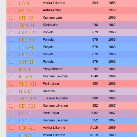
21
HY-30
Vekka Liikenne
504
1955
21
EM-652
Artturi Anttila
1959
21
OFE-73
Kainuun Linja
1960
21
TDM-21
Särkisalon
240
1962
21
OAB-621
Pohjola
679
1963
21
ODE-50
Pohjola
679
1963
21
OT-594
Pohjola
679
1963
21
OHP-21
Pohjola
679
1963
21
OOF-21
Pohjola
679
1963
21
IF-960
Yhdysliikenne
242
1964
21
IN-324
Pekolan Liikenne
1540
1964
21
THO-921
Porin Linjat
880
1966
21
LHK-63
Kuusela
1966
21
THO-921
Jussilan Autoliike
880
1966
21
OER-521
Kainuun Liikenne
252
1967
21
EPZ-5
Porin Linjat
2082
1967
21
OXO-22
Kainuun Liikenne
252
1967
21
HER-421
Vekka Liikenne
AL19
1969
21
HL-121
Vekka Liikenne
AL19
1969