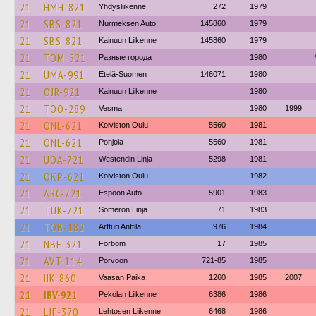
21
HMH-821
Yhdysliikenne
272
1979
21
SBS-821
Nurmeksen Auto
145860
1979
21
SBS-821
Kainuun Liikenne
145860
1979
21
TOM-521
Разные города
1980
21
UMA-991
Etelä-Suomen
146071
1980
21
OJR-921
Kainuun Liikenne
1980
21
TOO-289
Vesma
1980
1999
21
ONL-621
Koiviston Oulu
5560
1981
21
ONL-621
Pohjola
5560
1981
21
UOA-721
Westendin Linja
5298
1981
21
OKP-621
Koiviston Oulu
1982
21
ARC-721
Espoon Auto
5901
1983
21
TUK-721
Someron Linja
71
1983
21
TOB-182
Artturi Anttila
976
1984
21
NBF-321
Förbom
17
1985
21
AVT-114
Porvoon
721-85
1985
21
IIK-860
Vaasan Paika
1260
1985
2007
21
IBV-921
Pekolan Liikenne
6386
1986
21
LJF-370
Lehtosen Liikenne
6468
1986