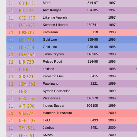
21
GBN-121
Mörö
814-97
1997
21
HIJ-607
Antti Kangas
184785
1997
21
CCE-583
Liikenne Vuorela
1997
21
FCE-953
Ketosen Liikenne
130741
1997
21
UPX-707
Korsisaari
118
1998
21
LIB-764
Gold Line
938-98
1998
21
LIB-764
Gold Line
938-98
1998
21
CYE-434
Turun Citybus
148965
1998
21
LIB-720
Reissu Ruoti
914-98
1998
21
EIJ-621
Laitinen
1998
21
XIX-621
Koiviston Oulu
8415
1999
21
JGM-561
Paakinaho
2221
1999
21
LPR-1
Kymen Charterline
1999
21
GFN-537
Westerlines
148970
1999
21
AIT-296
Ingves Bussar
903108
1999
21
VIL-874
Hämeen Turistiauto
2000
21
NEF-195
HelB
8493
2000
21
TYJ-561
Jalobus
8481
2000
21
FER-691
Kivistö
2000