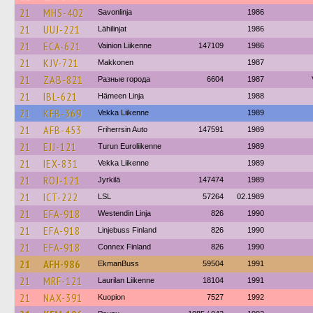
21
MHS-402
Savonlinja
1986
21
UUJ-221
Lähilinjat
1986
21
ECA-621
Vainion Liikenne
147109
1986
21
KJV-721
Makkonen
1987
21
ZAB-821
Разные города
6604
1987
21
IBL-621
Hämeen Linja
1988
21
KFB-369
Vekka Liikenne
1989
21
AFB-453
Friherrsin Auto
147591
1989
21
EJJ-121
Turun Euroliikenne
1989
21
IEX-831
Vekka Liikenne
1989
21
ROJ-121
Jyrkilä
147474
1989
21
ICT-222
LSL
57264
02.1989
21
EFA-918
Westendin Linja
826
1990
21
EFA-918
Linjebuss Finland
826
1990
21
EFA-918
Connex Finland
826
1990
21
AFH-986
EkmanBuss
59504
1991
21
MRF-121
Laurilan Liikenne
18104
1991
21
NAX-391
Kuopion
7527
1992