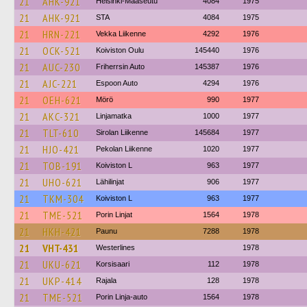
21
AHK-921
Helsinki-Maaseutu
4084
1975
21
AHK-921
STA
4084
1975
21
HRN-221
Vekka Liikenne
4292
1976
21
OCK-521
Koiviston Oulu
145440
1976
21
AUC-230
Friherrsin Auto
145387
1976
21
AJC-221
Espoon Auto
4294
1976
21
OEH-621
Mörö
990
1977
21
AKC-321
Linjamatka
1000
1977
21
TLT-610
Sirolan Liikenne
145684
1977
21
HJO-421
Pekolan Liikenne
1020
1977
21
TOB-191
Koiviston L
963
1977
21
UHO-621
Lähilinjat
906
1977
21
TKM-304
Koiviston L
963
1977
21
TME-521
Porin Linjat
1564
1978
21
HKH-421
Paunu
7288
1978
21
VHT-431
Westerlines
1978
21
UKU-621
Korsisaari
112
1978
21
UKP-414
Rajala
128
1978
21
TME-521
Porin Linja-auto
1564
1978