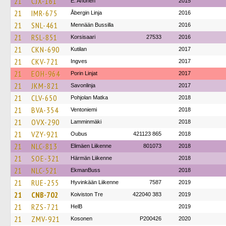
21
CJX-161
E. Ahonen
2015
21
IMR-675
Åbergin Linja
2016
21
SNL-461
Mennään Bussilla
2016
21
RSL-851
Korsisaari
27533
2016
21
CKN-690
Kutilan
2017
21
CKV-721
Ingves
2017
21
EOH-964
Porin Linjat
2017
21
JKM-821
Savonlinja
2017
21
CLV-650
Pohjolan Matka
2018
21
BVA-354
Ventoniemi
2018
21
OVX-290
Lamminmäki
2018
21
VZY-921
Oubus
421123 865
2018
21
NLC-813
Elimäen Liikenne
801073
2018
21
SOE-321
Härmän Liikenne
2018
21
NLC-521
EkmanBuss
2018
21
RUE-255
Hyvinkään Liikenne
7587
2019
21
CNB-702
Koiviston Tre
422040 383
2019
21
RZS-721
HelB
2019
21
ZMV-921
Kosonen
P200426
2020