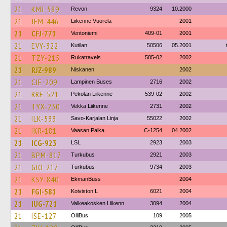
21
KMJ-589
Revon
9324
10.2000
21
JEM-446
Liikenne Vuorela
2001
21
CFJ-771
Ventoniemi
409-01
2001
21
EVY-322
Kutilan
50506
05.2001
21
TZY-215
Rukatravels
585-02
2002
21
RJZ-989
Niskanen
2002
21
CJE-209
Lampinen Buses
2716
2002
21
RRE-521
Pekolan Liikenne
539-02
2002
21
TYX-230
Vekka Liikenne
2731
2002
21
ILK-533
Savo-Karjalan Linja
55022
2002
21
IKR-181
Vaasan Paika
C-1254
04.2002
21
ICG-923
LSL
2923
2003
21
BPM-817
Turkubus
2921
2003
21
GIO-217
Turkubus
9734
2003
21
KSY-840
EkmanBuss
2004
21
FGI-581
Koiviston L
6021
2004
21
IUG-721
Valkeakosken Liikenn
3094
2004
21
ISE-127
OlliBus
109
2005