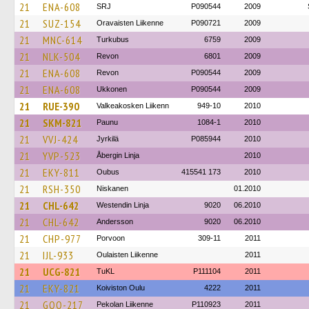
21
ENA-608
SRJ
P090544
2009
21
SUZ-154
Oravaisten Liikenne
P090721
2009
21
MNC-614
Turkubus
6759
2009
21
NLK-504
Revon
6801
2009
21
ENA-608
Revon
P090544
2009
21
ENA-608
Ukkonen
P090544
2009
21
RUE-390
Valkeakosken Liikenn
949-10
2010
21
SKM-821
Paunu
1084-1
2010
21
VVJ-424
Jyrkilä
P085944
2010
21
YVP-523
Åbergin Linja
2010
21
EKY-811
Oubus
415541 173
2010
21
RSH-350
Niskanen
01.2010
21
CHL-642
Westendin Linja
9020
06.2010
21
CHL-642
Andersson
9020
06.2010
21
CHP-977
Porvoon
309-11
2011
21
IJL-933
Oulaisten Liikenne
2011
21
UCG-821
TuKL
P111104
2011
21
EKY-821
Koiviston Oulu
4222
2011
21
GOO-217
Pekolan Liikenne
P110923
2011