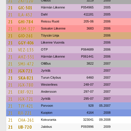
21
ZKI-120
OlliBus
3219
2005
21
GIC-501
Härmän Liikenne
P054965
2005
21
ILA-452
Dahl
411181
2005
21
GHI-784
Reissu Ruoti
205-06
2006
21
BSM-327
Soisalon Liikenne
3683
2006
21
GIO-261
Töysän Linja
2006
21
GGY-406
Liikenne Vuorela
2006
21
VEZ-135
OTP
P064689
2006
21
AHZ-551
Härmän Liikenne
P061441
2006
21
SMJ-472
OlliBus
3822
2007
21
JGX-721
Jyrkilä
2007
21
SKA-821
Turun Citybus
6460
2007
21
JGX-780
Westerlines
248-07
2007
21
ERF-921
Andersson
297-07
2007
21
JGX-721
Jyrkilä
295-07
2007
21
TJY-421
Porvoon
928
05.2007
21
RJI-221
Kuopion
4164
2008
21
CHA-261
Koivuranta
323041
09.2008
21
IJB-720
Jalobus
P093996
2009