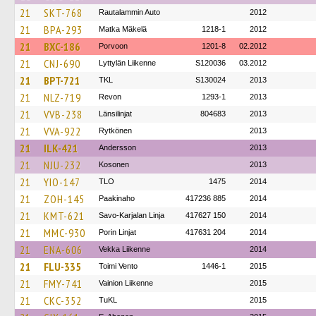
21
SKT-768
Rautalammin Auto
2012
21
BPA-293
Matka Mäkelä
1218-1
2012
21
BXC-186
Porvoon
1201-8
02.2012
21
CNJ-690
Lyttylän Liikenne
S120036
03.2012
21
BPT-721
TKL
S130024
2013
21
NLZ-719
Revon
1293-1
2013
21
VVB-238
Länsilinjat
804683
2013
21
VVA-922
Rytkönen
2013
21
ILK-421
Andersson
2013
21
NJU-232
Kosonen
2013
21
YIO-147
TLO
1475
2014
21
ZOH-145
Paakinaho
417236 885
2014
21
KMT-621
Savo-Karjalan Linja
417627 150
2014
21
MMC-930
Porin Linjat
417631 204
2014
21
ENA-606
Vekka Liikenne
2014
21
FLU-335
Toimi Vento
1446-1
2015
21
FMY-741
Vainion Liikenne
2015
21
CKC-352
TuKL
2015