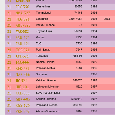
21
KFM-196
Paunu
1085 / 042
1992
21
FEV-350
Westerlines
30853
1992
21
NBA-327
Tammelundin
74468
1993
21
TLG-821
Länsilinjat
1304 / 084
1993
2013
21
ABG-596
Vekka Liikenne
77
1994
21
YAR-582
Töysän Linja
56394
1994
21
FAU-121
Vesma
7730
1994
21
FAU-121
TLO
7730
1994
21
TGR-921
Porin Linjat
7947
1995
21
CYE-321
Turkubus
655-95
1995
21
FCC-666
Nobina Finland
8059
1996
21
KFR-721
Pohjolan Matka
1684
1996
21
NAR-366
Saimaan
1996
21
IIC-521
Vainion Liikenne
148670
1997
21
HIE-101
Lehtosen Liikenne
8110
1997
21
CCE-666
Savo-Karjalan Linja
1997
21
GBK-685
Sarpon Liikenne
5390140
1997
21
RGS-625
Pohjolan Liikenne
850-97
1997
21
YBF-597
Alhonen&Lastunen
8162
1997