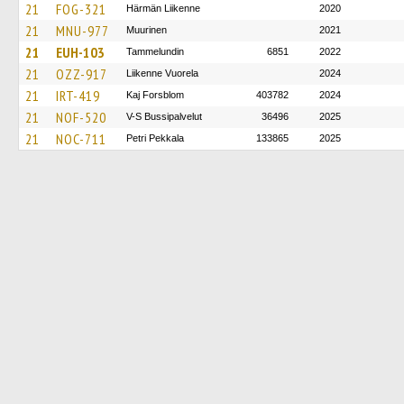
21
FOG-321
Härmän Liikenne
2020
21
MNU-977
Muurinen
2021
21
EUH-103
Tammelundin
6851
2022
21
OZZ-917
Liikenne Vuorela
2024
21
IRT-419
Kaj Forsblom
403782
2024
21
NOF-520
V-S Bussipalvelut
36496
2025
21
NOC-711
Petri Pekkala
133865
2025