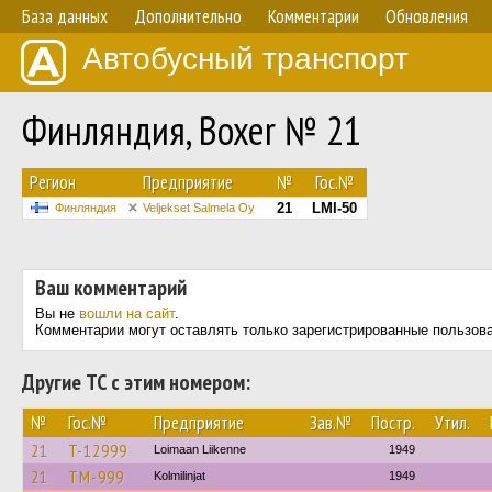
База данных
Дополнительно
Комментарии
Обновления
Автобусный транспорт
Финляндия, Boxer № 21
Регион
Предприятие
№
Гос.№
21
LMI-50
Финляндия
Veljekset Salmela Oy
Ваш комментарий
Вы не
вошли на сайт
.
Комментарии могут оставлять только зарегистрированные пользов
Другие ТС с этим номером:
№
Гос.№
Предприятие
Зав.№
Постр.
Утил.
21
T-12999
Loimaan Liikenne
1949
21
TM-999
Kolmilinjat
1949