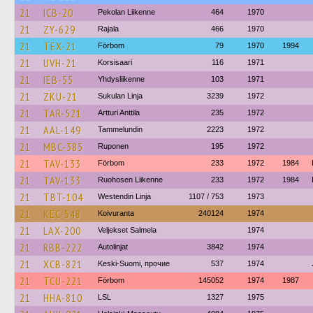
21
ICB-20
Pekolan Liikenne
464
1970
21
ZY-629
Rajala
466
1970
21
TEX-21
Förbom
79
1970
1994
21
UVH-21
Korsisaari
116
1971
21
IEB-55
Yhdysliikenne
103
1971
21
ZKU-21
Sukulan Linja
3239
1972
21
TAR-521
Artturi Anttila
235
1972
21
AAL-149
Tammelundin
2223
1972
21
MBC-385
Ruponen
195
1972
21
TAV-133
Förbom
233
1972
1984
21
TAV-133
Ruohosen Liikenne
233
1972
1984
21
TBT-104
Westendin Linja
1107 / 753
1973
21
KEC-548
Koivuranta
240124
1974
21
LAX-200
Veljekset Salmela
1974
21
RBB-222
Autolinjat
3842
1974
21
XCB-821
Keski-Suomi, прочие
537
1974
21
TCU-221
Förbom
145052
1974
1987
21
HHA-810
LSL
1327
1975