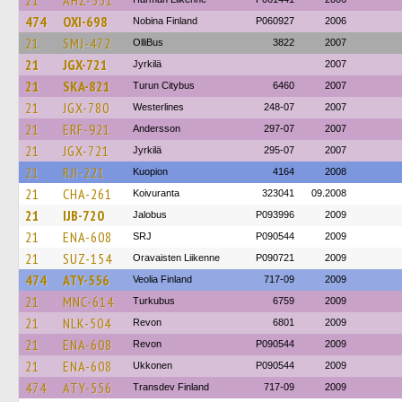
21
AHZ-551
474
OXI-698
Nobina Finland
P060927
2006
21
SMJ-472
OlliBus
3822
2007
21
JGX-721
Jyrkilä
2007
21
SKA-821
Turun Citybus
6460
2007
21
JGX-780
Westerlines
248-07
2007
21
ERF-921
Andersson
297-07
2007
21
JGX-721
Jyrkilä
295-07
2007
21
RJI-221
Kuopion
4164
2008
21
CHA-261
Koivuranta
323041
09.2008
21
IJB-720
Jalobus
P093996
2009
21
ENA-608
SRJ
P090544
2009
21
SUZ-154
Oravaisten Liikenne
P090721
2009
474
ATY-556
Veolia Finland
717-09
2009
21
MNC-614
Turkubus
6759
2009
21
NLK-504
Revon
6801
2009
21
ENA-608
Revon
P090544
2009
21
ENA-608
Ukkonen
P090544
2009
474
ATY-556
Transdev Finland
717-09
2009