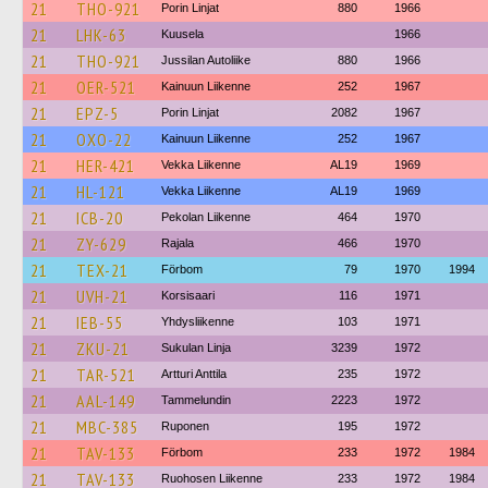
21
THO-921
Porin Linjat
880
1966
21
LHK-63
Kuusela
1966
21
THO-921
Jussilan Autoliike
880
1966
21
OER-521
Kainuun Liikenne
252
1967
21
EPZ-5
Porin Linjat
2082
1967
21
OXO-22
Kainuun Liikenne
252
1967
21
HER-421
Vekka Liikenne
AL19
1969
21
HL-121
Vekka Liikenne
AL19
1969
21
ICB-20
Pekolan Liikenne
464
1970
21
ZY-629
Rajala
466
1970
21
TEX-21
Förbom
79
1970
1994
21
UVH-21
Korsisaari
116
1971
21
IEB-55
Yhdysliikenne
103
1971
21
ZKU-21
Sukulan Linja
3239
1972
21
TAR-521
Artturi Anttila
235
1972
21
AAL-149
Tammelundin
2223
1972
21
MBC-385
Ruponen
195
1972
21
TAV-133
Förbom
233
1972
1984
21
TAV-133
Ruohosen Liikenne
233
1972
1984