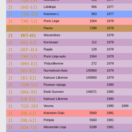
21
TOB-191
21
UHO-621
Lähilinjat
906
1977
21
TKM-304
Koiviston L
963
1977
21
TME-521
Porin Linjat
1564
1978
21
HKH-421
Paunu
7288
1978
21
VHT-431
Westerlines
1978
21
UKU-621
Korsisaari
112
1978
21
UKP-414
Rajala
128
1978
21
TME-521
Porin Linja-auto
1564
1978
21
HMH-821
Yhdysliikenne
272
1979
21
SBS-821
Nurmeksen Auto
145860
1979
21
SBS-821
Kainuun Liikenne
145860
1979
21
TOM-521
Разные города
1980
21
UMA-991
Etelä-Suomen
146071
1980
21
OJR-921
Kainuun Liikenne
1980
21
TOO-289
Vesma
1980
1999
21
ONL-621
Koiviston Oulu
5560
1981
21
ONL-621
Pohjola
5560
1981
21
UOA-721
Westendin Linja
5298
1981