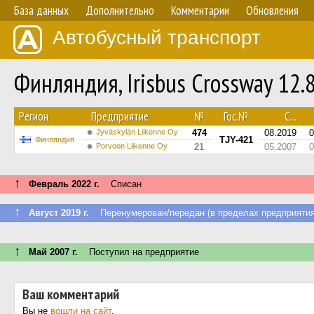
База данных
Дополнительно
Комментарии
Обновления
Автобусный транспорт
Финляндия, Irisbus Crossway 12
Регион
Предприятие
№
Гос.№
С...
Jyväskylän Liikenne Oy
474
08.2019
0
TJY-421
Финляндия
Porvoon Liikenne Oy
21
05.2007
0
↑
Февраль 2022 г.
Списан
↑
Август 2019 г.
Перенумерован/передан (в пределах предприятия
↑
Май 2007 г.
Поступил на предприятие
Ваш комментарий
Вы не
вошли на сайт
.