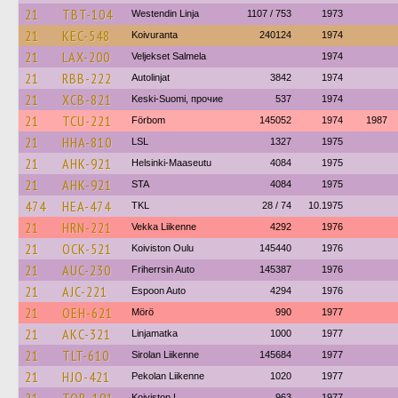
21
TBT-104
Westendin Linja
1107 / 753
1973
21
KEC-548
Koivuranta
240124
1974
21
LAX-200
Veljekset Salmela
1974
21
RBB-222
Autolinjat
3842
1974
21
XCB-821
Keski-Suomi, прочие
537
1974
21
TCU-221
Förbom
145052
1974
1987
21
HHA-810
LSL
1327
1975
21
AHK-921
Helsinki-Maaseutu
4084
1975
21
AHK-921
STA
4084
1975
474
HEA-474
TKL
28 / 74
10.1975
21
HRN-221
Vekka Liikenne
4292
1976
21
OCK-521
Koiviston Oulu
145440
1976
21
AUC-230
Friherrsin Auto
145387
1976
21
AJC-221
Espoon Auto
4294
1976
21
OEH-621
Mörö
990
1977
21
AKC-321
Linjamatka
1000
1977
21
TLT-610
Sirolan Liikenne
145684
1977
21
HJO-421
Pekolan Liikenne
1020
1977
Koiviston L
963
1977