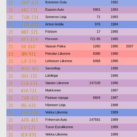
21
OKP-621
Koiviston Oulu
1982
21
ARC-721
Espoon Auto
5901
1983
21
TUK-721
Someron Linja
71
1983
21
TOB-182
Artturi Anttila
976
1984
21
NBF-321
Förbom
17
1985
21
AVT-114
Porvoon
721-85
1985
21
IIK-860
Vaasan Paika
1260
1985
2007
21
IBV-921
Pekolan Liikenne
6386
1986
21
LJF-370
Lehtosen Liikenne
6468
1986
21
MHS-402
Savonlinja
1986
21
UUJ-221
Lähilinjat
1986
21
ECA-621
Vainion Liikenne
147109
1986
21
KJV-721
Makkonen
1987
21
ZAB-821
Разные города
6604
1987
21
IBL-621
Hämeen Linja
1988
21
KFB-369
Vekka Liikenne
1989
21
AFB-453
Friherrsin Auto
147591
1989
21
EJJ-121
Turun Euroliikenne
1989
21
IEX-831
Vekka Liikenne
1989