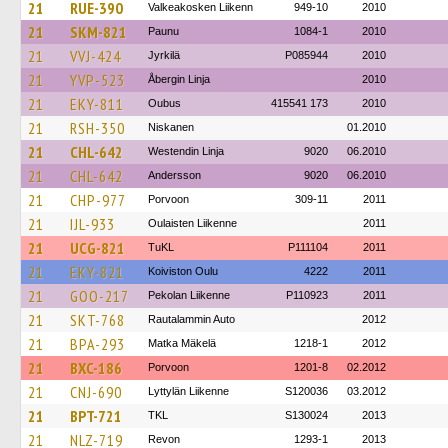
21
RUE-390
Valkeakosken Liikenn
949-10
2010
21
SKM-821
Paunu
1084-1
2010
21
VVJ-424
Jyrkilä
P085944
2010
21
YVP-523
Åbergin Linja
2010
21
EKY-811
Oubus
415541 173
2010
21
RSH-350
Niskanen
01.2010
21
CHL-642
Westendin Linja
9020
06.2010
21
CHL-642
Andersson
9020
06.2010
21
CHP-977
Porvoon
309-11
2011
21
IJL-933
Oulaisten Liikenne
2011
21
UCG-821
TuKL
P111104
2011
21
EKY-821
Koiviston Oulu
4222
2011
21
GOO-217
Pekolan Liikenne
P110923
2011
21
SKT-768
Rautalammin Auto
2012
21
BPA-293
Matka Mäkelä
1218-1
2012
21
BXC-186
Porvoon
1201-8
02.2012
21
CNJ-690
Lyttylän Liikenne
S120036
03.2012
21
BPT-721
TKL
S130024
2013
21
NLZ-719
Revon
1293-1
2013