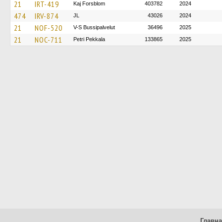
21
IRT-419
Kaj Forsblom
403782
2024
474
IRV-874
JL
43026
2024
21
NOF-520
V-S Bussipalvelut
36496
2025
21
NOC-711
Petri Pekkala
133865
2025
Главн