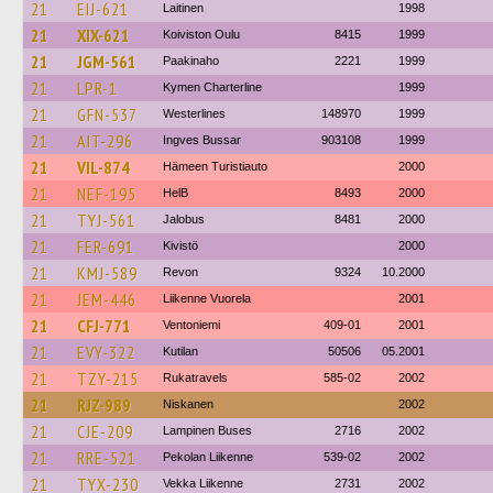
21
EIJ-621
Laitinen
1998
21
XIX-621
Koiviston Oulu
8415
1999
21
JGM-561
Paakinaho
2221
1999
21
LPR-1
Kymen Charterline
1999
21
GFN-537
Westerlines
148970
1999
21
AIT-296
Ingves Bussar
903108
1999
21
VIL-874
Hämeen Turistiauto
2000
21
NEF-195
HelB
8493
2000
21
TYJ-561
Jalobus
8481
2000
21
FER-691
Kivistö
2000
21
KMJ-589
Revon
9324
10.2000
21
JEM-446
Liikenne Vuorela
2001
21
CFJ-771
Ventoniemi
409-01
2001
21
EVY-322
Kutilan
50506
05.2001
21
TZY-215
Rukatravels
585-02
2002
21
RJZ-989
Niskanen
2002
21
CJE-209
Lampinen Buses
2716
2002
21
RRE-521
Pekolan Liikenne
539-02
2002
21
TYX-230
Vekka Liikenne
2731
2002