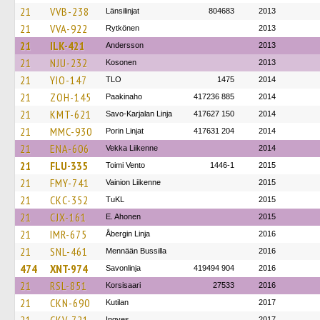
21
VVB-238
Länsilinjat
804683
2013
21
VVA-922
Rytkönen
2013
21
ILK-421
Andersson
2013
21
NJU-232
Kosonen
2013
21
YIO-147
TLO
1475
2014
21
ZOH-145
Paakinaho
417236 885
2014
21
KMT-621
Savo-Karjalan Linja
417627 150
2014
21
MMC-930
Porin Linjat
417631 204
2014
21
ENA-606
Vekka Liikenne
2014
21
FLU-335
Toimi Vento
1446-1
2015
21
FMY-741
Vainion Liikenne
2015
21
CKC-352
TuKL
2015
21
CJX-161
E. Ahonen
2015
21
IMR-675
Åbergin Linja
2016
21
SNL-461
Mennään Bussilla
2016
474
XNT-974
Savonlinja
419494 904
2016
21
RSL-851
Korsisaari
27533
2016
21
CKN-690
Kutilan
2017
Ingves
2017