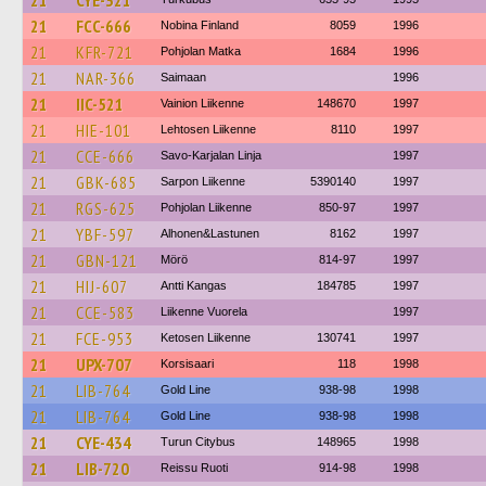
21
CYE-321
21
FCC-666
Nobina Finland
8059
1996
21
KFR-721
Pohjolan Matka
1684
1996
21
NAR-366
Saimaan
1996
21
IIC-521
Vainion Liikenne
148670
1997
21
HIE-101
Lehtosen Liikenne
8110
1997
21
CCE-666
Savo-Karjalan Linja
1997
21
GBK-685
Sarpon Liikenne
5390140
1997
21
RGS-625
Pohjolan Liikenne
850-97
1997
21
YBF-597
Alhonen&Lastunen
8162
1997
21
GBN-121
Mörö
814-97
1997
21
HIJ-607
Antti Kangas
184785
1997
21
CCE-583
Liikenne Vuorela
1997
21
FCE-953
Ketosen Liikenne
130741
1997
21
UPX-707
Korsisaari
118
1998
21
LIB-764
Gold Line
938-98
1998
21
LIB-764
Gold Line
938-98
1998
21
CYE-434
Turun Citybus
148965
1998
21
LIB-720
Reissu Ruoti
914-98
1998