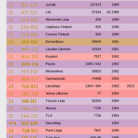
21
ROJ-121
Jyrkilä
147474
1989
21
ICT-222
LSL
57264
02.1989
21
EFA-918
Westendin Linja
826
1990
21
EFA-918
Linjebuss Finland
826
1990
21
EFA-918
Connex Finland
826
1990
21
AFH-986
EkmanBuss
59504
1991
21
MRF-121
Laurilan Liikenne
18104
1991
21
NAX-391
Kuopion
7527
1992
21
KFM-196
Paunu
1085 / 042
1992
21
FEV-350
Westerlines
30853
1992
21
NBA-327
Tammelundin
74468
1993
21
TLG-821
Länsilinjat
1304 / 084
1993
2013
21
ABG-596
Vekka Liikenne
77
1994
21
YAR-582
Töysän Linja
56394
1994
21
FAU-121
Vesma
7730
1994
21
FAU-121
TLO
7730
1994
474
RGE-809
Savonlinja
1994
21
TGR-921
Porin Linjat
7947
1995
Turkubus
655-95
1995