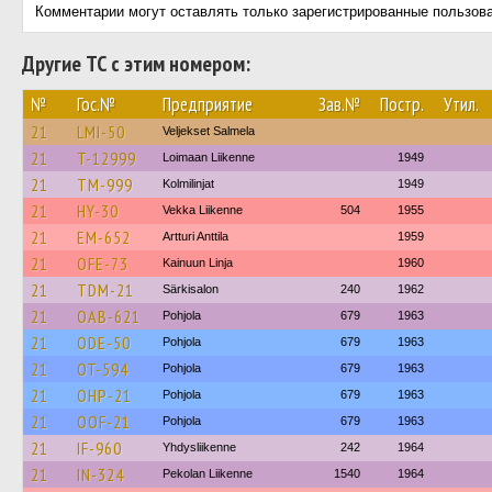
Комментарии могут оставлять только зарегистрированные пользов
Другие ТС с этим номером:
№
Гос.№
Предприятие
Зав.№
Постр.
Утил.
21
LMI-50
Veljekset Salmela
21
T-12999
Loimaan Liikenne
1949
21
TM-999
Kolmilinjat
1949
21
HY-30
Vekka Liikenne
504
1955
21
EM-652
Artturi Anttila
1959
21
OFE-73
Kainuun Linja
1960
21
TDM-21
Särkisalon
240
1962
21
OAB-621
Pohjola
679
1963
21
ODE-50
Pohjola
679
1963
21
OT-594
Pohjola
679
1963
21
OHP-21
Pohjola
679
1963
21
OOF-21
Pohjola
679
1963
21
IF-960
Yhdysliikenne
242
1964
21
IN-324
Pekolan Liikenne
1540
1964