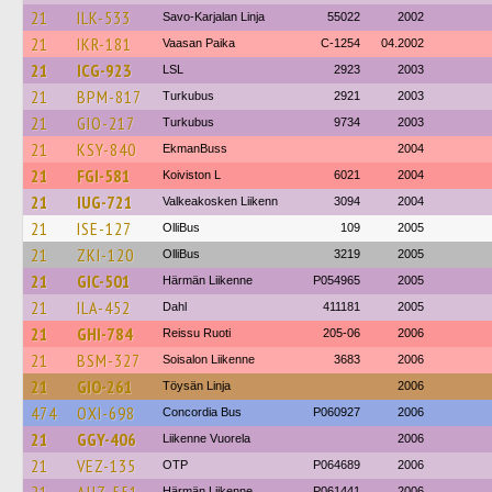
21
ILK-533
Savo-Karjalan Linja
55022
2002
21
IKR-181
Vaasan Paika
C-1254
04.2002
21
ICG-923
LSL
2923
2003
21
BPM-817
Turkubus
2921
2003
21
GIO-217
Turkubus
9734
2003
21
KSY-840
EkmanBuss
2004
21
FGI-581
Koiviston L
6021
2004
21
IUG-721
Valkeakosken Liikenn
3094
2004
21
ISE-127
OlliBus
109
2005
21
ZKI-120
OlliBus
3219
2005
21
GIC-501
Härmän Liikenne
P054965
2005
21
ILA-452
Dahl
411181
2005
21
GHI-784
Reissu Ruoti
205-06
2006
21
BSM-327
Soisalon Liikenne
3683
2006
21
GIO-261
Töysän Linja
2006
474
OXI-698
Concordia Bus
P060927
2006
21
GGY-406
Liikenne Vuorela
2006
21
VEZ-135
OTP
P064689
2006
Härmän Liikenne
P061441
2006