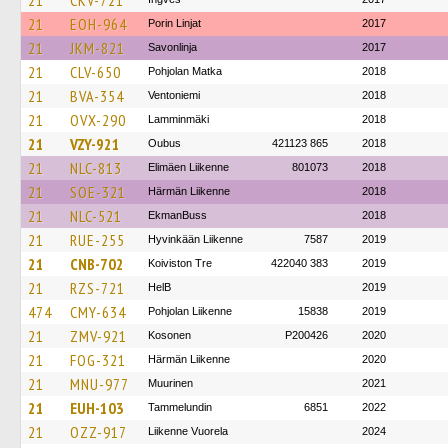
21
CKV-721
21
EOH-964
Porin Linjat
2017
21
JKM-821
Savonlinja
2017
21
CLV-650
Pohjolan Matka
2018
21
BVA-354
Ventoniemi
2018
21
OVX-290
Lamminmäki
2018
21
VZY-921
Oubus
421123 865
2018
21
NLC-813
Elimäen Liikenne
801073
2018
21
SOE-321
Härmän Liikenne
2018
21
NLC-521
EkmanBuss
2018
21
RUE-255
Hyvinkään Liikenne
7587
2019
21
CNB-702
Koiviston Tre
422040 383
2019
21
RZS-721
HelB
2019
474
CMY-634
Pohjolan Liikenne
15838
2019
21
ZMV-921
Kosonen
P200426
2020
21
FOG-321
Härmän Liikenne
2020
21
MNU-977
Muurinen
2021
21
EUH-103
Tammelundin
6851
2022
21
OZZ-917
Liikenne Vuorela
2024