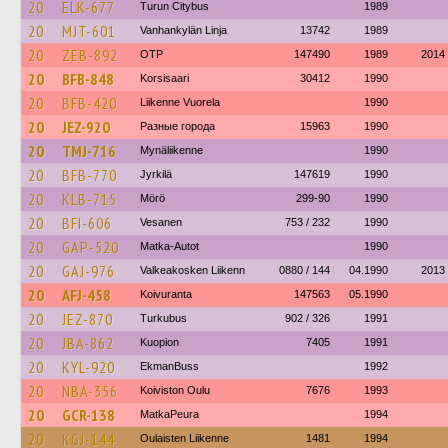
20
ELK-677
Turun Citybus
1989
20
MJT-601
Vanhankylän Linja
13742
1989
20
ZEB-892
OTP
147490
1989
2014
20
BFB-848
Korsisaari
30412
1990
20
BFB-420
Liikenne Vuorela
1990
20
JEZ-920
Разные города
15963
1990
20
TMJ-716
Mynäliikenne
1990
20
BFB-770
Jyrkilä
147619
1990
20
KLB-715
Mörö
299-90
1990
20
BFI-606
Vesanen
753 / 232
1990
20
GAP-520
Matka-Autot
1990
20
GAJ-976
Valkeakosken Liikenn
0880 / 144
04.1990
2013
20
AFJ-458
Koivuranta
147563
05.1990
20
JEZ-870
Turkubus
902 / 326
1991
20
JBA-862
Kuopion
7405
1991
20
KYL-920
EkmanBuss
1992
20
NBA-356
Koiviston Oulu
7676
1993
20
GCR-138
MatkaPeura
1994
20
KGJ-144
Oulaisten Liikenne
1481
1994