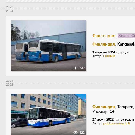
2025
2024
Финляндия
,
Scania C
Финляндия
,
Kangasal
3 апреля 2024 г., среда
Автор:
Eurobus
732
2024
2022
Финляндия
,
Tampere
Маршрут
14
27 июня 2022 г., понедел
Автор:
joukkoliikenne_8.6
422