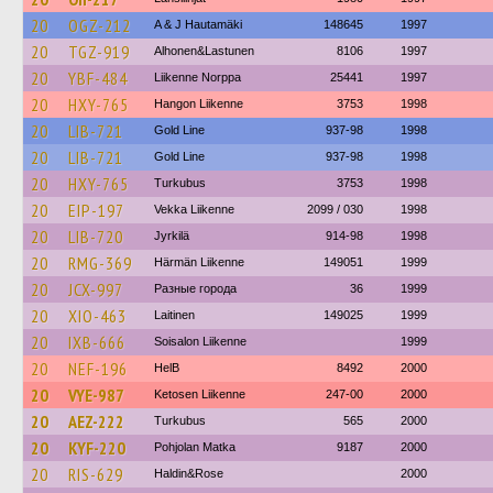
20
OGZ-212
A & J Hautamäki
148645
1997
20
TGZ-919
Alhonen&Lastunen
8106
1997
20
YBF-484
Liikenne Norppa
25441
1997
20
HXY-765
Hangon Liikenne
3753
1998
20
LIB-721
Gold Line
937-98
1998
20
LIB-721
Gold Line
937-98
1998
20
HXY-765
Turkubus
3753
1998
20
EIP-197
Vekka Liikenne
2099 / 030
1998
20
LIB-720
Jyrkilä
914-98
1998
20
RMG-369
Härmän Liikenne
149051
1999
20
JCX-997
Разные города
36
1999
20
XIO-463
Laitinen
149025
1999
20
IXB-666
Soisalon Liikenne
1999
20
NEF-196
HelB
8492
2000
20
VYE-987
Ketosen Liikenne
247-00
2000
20
AEZ-222
Turkubus
565
2000
20
KYF-220
Pohjolan Matka
9187
2000
20
RIS-629
Haldin&Rose
2000