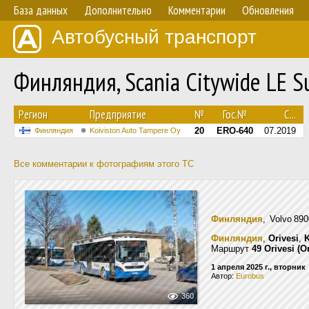
База данных
Дополнительно
Комментарии
Обновления
Автобусный транспорт
Финляндия, Scania Citywide LE 
Регион
Предприятие
№
Гос.№
С...
20
ERO-640
07.2019
Финляндия
Koiviston Auto Tampere Oy
Все комментарии к фотографиям этого ТС
Финляндия
, Volvo 8
Финляндия
,
Orivesi
,
K
Маршрут
49 Orivesi (O
1 апреля 2025 г., вторник
Автор:
Eurobus
360