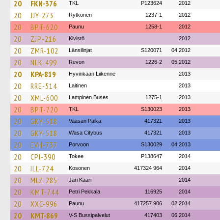
20
FKN-376
TKL
P123624
2012
20
JJY-273
Rytkönen
1237-1
2012
20
BPT-620
Paunu
1258-1
2012
20
ZJP-216
Kivistö
2012
20
ZMR-102
Länsilinjat
S120071
04.2012
20
NLK-499
Revon
1226-2
05.2012
20
KPA-819
Hyvinkään Liikenne
2013
20
RRE-514
Laitinen
2013
20
XML-600
Lampinen Buses
1275-1
2013
20
BPT-720
TKL
S130023
2013
20
GKY-518
Vaasan Paika
417321
2013
20
GKY-518
Wasa Citybus
417321
2013
20
EVH-737
Porvoon
S130029
04.2013
20
CPI-390
Tokee
P138647
2014
20
ILL-724
Kosonen
417324 964
2014
20
MLZ-285
Jari Kaari
2014
20
KMT-744
Petri Pekkala
116925
2014
20
XXC-996
Paunu
417257 906
02.2014
20
KMT-869
V-S Bussipalvelut
417403
06.2014