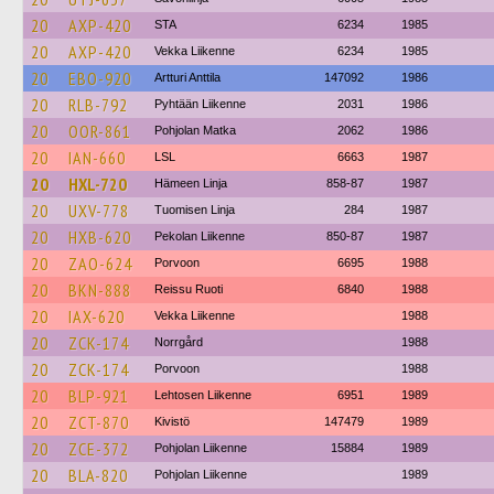
20
AXP-420
STA
6234
1985
20
AXP-420
Vekka Liikenne
6234
1985
20
EBO-920
Artturi Anttila
147092
1986
20
RLB-792
Pyhtään Liikenne
2031
1986
20
OOR-861
Pohjolan Matka
2062
1986
20
IAN-660
LSL
6663
1987
20
HXL-720
Hämeen Linja
858-87
1987
20
UXV-778
Tuomisen Linja
284
1987
20
HXB-620
Pekolan Liikenne
850-87
1987
20
ZAO-624
Porvoon
6695
1988
20
BKN-888
Reissu Ruoti
6840
1988
20
IAX-620
Vekka Liikenne
1988
20
ZCK-174
Norrgård
1988
20
ZCK-174
Porvoon
1988
20
BLP-921
Lehtosen Liikenne
6951
1989
20
ZCT-870
Kivistö
147479
1989
20
ZCE-372
Pohjolan Liikenne
15884
1989
20
BLA-820
Pohjolan Liikenne
1989