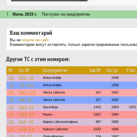
↑
Июль 2019 г.
Поступил на предприятие
Ваш комментарий
Вы не
вошли на сайт
.
Комментарии могут оставлять только зарегистрированные пользов
Другие ТС с этим номером:
№
Гос.№
Предприятие
Зав.№
Постр.
Утил.
20
EDD-20
Artturi Anttila
1958
20
TD-442
Artturi Anttila
1958
20
HAL-120
Vekka Liikenne
167
1962
20
HBL-85
Vekka Liikenne
167
1962
20
XAA-29
Savonlinja
1432
1963
1975
20
HOD-33
Paunu
2207
1964
20
HSP-20
Alajoen Liikennekuljetus
487
1965
20
OSB-24
Kainuun Liikenne
2232
1966
20
IOB-92
Yhdysliikenne
104
1967