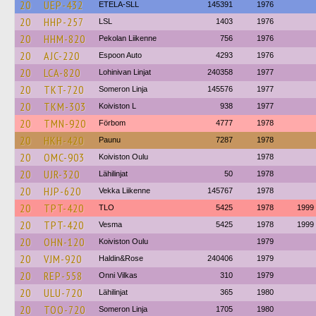
20
UEP-432
ETELA-SLL
145391
1976
20
HHP-257
LSL
1403
1976
20
HHM-820
Pekolan Liikenne
756
1976
20
AJC-220
Espoon Auto
4293
1976
20
LCA-820
Lohinivan Linjat
240358
1977
20
TKT-720
Someron Linja
145576
1977
20
TKM-303
Koiviston L
938
1977
20
TMN-920
Förbom
4777
1978
20
HKH-420
Paunu
7287
1978
20
OMC-903
Koiviston Oulu
1978
20
UJR-320
Lähilinjat
50
1978
20
HJP-620
Vekka Liikenne
145767
1978
20
TPT-420
TLO
5425
1978
1999
20
TPT-420
Vesma
5425
1978
1999
20
OHN-120
Koiviston Oulu
1979
20
VJM-920
Haldin&Rose
240406
1979
20
REP-558
Onni Vilkas
310
1979
20
ULU-720
Lähilinjat
365
1980
20
TOO-720
Someron Linja
1705
1980