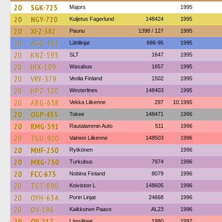
20
SGK-725
Majors
1995
20
NGY-720
Kuljetus Fagerlund
148424
1995
20
XFZ-382
Paunu
1398 / 127
1995
20
AGO-561
Lähilinjat
686-95
1995
20
KNZ-593
SLT
1647
1995
20
IHX-109
Wasabus
1657
1995
20
VRY-379
Veolia Finland
1502
1995
20
HPZ-320
Westerlines
148403
1995
20
ABG-638
Vekka Liikenne
297
10.1995
20
OGP-455
Tokee
148471
1996
20
RMG-391
Rautalammin Auto
511
1996
20
TGU-920
Vainion Liikenne
148503
1996
20
MHF-250
Rytkönen
1996
20
MXG-750
Turkubus
7974
1996
20
FCC-673
Nobina Finland
8079
1996
20
TGT-890
Koiviston L
148605
1996
20
OYH-634
Porin Linjat
24668
1996
20
OV-186
Kaikkonen Paavo
AL23
1996
20
OII-217
Länsilinjat
1980
1997