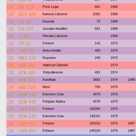
20
EO-723
Porin Linjat
661
1968
20
OCT-420
Kainuun Liikenne
2352
1968
20
LLT-43
Kuusela
75
1968
20
EO-723
Jussilan Autoliike
661
1968
20
IJ-611
Pekolan Liikenne
1969
20
TY-20
Förbom
142
1970
20
TXY-20
Artturi Anttila
493
1970
20
MBC-376
Ruponen
249
1972
20
LAR-500
Veljekset Salmela
1974
20
HCR-520
Yhdysliikenne
491
1974
20
RAR-505
Autolinjat
3682
1974
1988
20
KBL-720
Mörö
700
1975
20
OEM-120
Koiviston Oulu
4079
1975
20
OCN-920
Pohjolan Matka
4079
1975
20
THT-820
Förbom
145284
1975
20
OCN-520
Koiviston Oulu
145311
1975
20
THV-433
Förbom
145319
1975
1987
20
THV-433
Förbom
145319
1975
1987