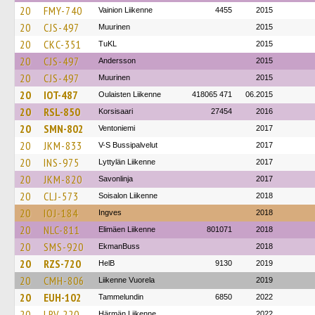
20
FMY-740
Vainion Liikenne
4455
2015
20
CJS-497
Muurinen
2015
20
CKC-351
TuKL
2015
20
CJS-497
Andersson
2015
20
CJS-497
Muurinen
2015
20
IOT-487
Oulaisten Liikenne
418065 471
06.2015
20
RSL-850
Korsisaari
27454
2016
20
SMN-802
Ventoniemi
2017
20
JKM-833
V-S Bussipalvelut
2017
20
INS-975
Lyttylän Liikenne
2017
20
JKM-820
Savonlinja
2017
20
CLJ-573
Soisalon Liikenne
2018
20
IOJ-184
Ingves
2018
20
NLC-811
Elimäen Liikenne
801071
2018
20
SMS-920
EkmanBuss
2018
20
RZS-720
HelB
9130
2019
20
CMH-806
Liikenne Vuorela
2019
20
EUH-102
Tammelundin
6850
2022
20
LRV-220
Härmän Liikenne
2022