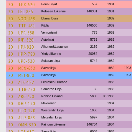
20
TPX-620
Porin Linjat
557
1981
20
LEL-885
Ketosen Liikenne
146331
1981
20
VOO-469
EkmanBuss
1982
20
TTE-481
Kittilä
146508
1982
20
UPR-588
Ventoniemi
773
1982
20
RJP-520
Autolinjat
5733
1982
20
HPJ-820
Alhonen&Lastunen
2159
1982
20
HPP-790
Yhdysliikenne
20054
1982
20
UPE-320
Sukulan Linja
5744
1982
20
MEN-632
Savonlinja
1982
1993
20
MEJ-860
Savonlinja
1982
1993
20
ATC-182
Lehtosen Liikenne
1983
20
TTR-720
Someron Linja
66
1983
20
ARC-720
Nobina Finland
5890
08.1983
20
KHP-120
Makkonen
1984
20
UTO-120
Westendin Linja
1058
1984
20
ATP-888
Metsälän Linja
5997
1984
20
OMN-320
Kainuun Liikenne
146734
1984
20
UTJ-637
Savonlinja
6005
1985