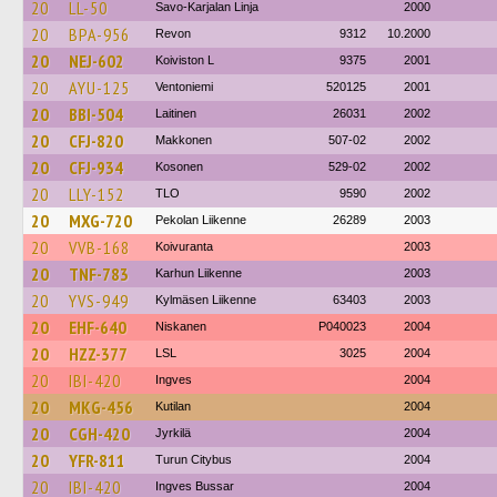
20
LL-50
Savo-Karjalan Linja
2000
20
BPA-956
Revon
9312
10.2000
20
NEJ-602
Koiviston L
9375
2001
20
AYU-125
Ventoniemi
520125
2001
20
BBI-504
Laitinen
26031
2002
20
CFJ-820
Makkonen
507-02
2002
20
CFJ-934
Kosonen
529-02
2002
20
LLY-152
TLO
9590
2002
20
MXG-720
Pekolan Liikenne
26289
2003
20
VVB-168
Koivuranta
2003
20
TNF-783
Karhun Liikenne
2003
20
YVS-949
Kylmäsen Liikenne
63403
2003
20
EHF-640
Niskanen
P040023
2004
20
HZZ-377
LSL
3025
2004
20
IBI-420
Ingves
2004
20
MKG-456
Kutilan
2004
20
CGH-420
Jyrkilä
2004
20
YFR-811
Turun Citybus
2004
20
IBI-420
Ingves Bussar
2004