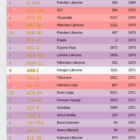
4
IS-944
Pekolan Liikenne
355
1969
4
VCH-184
SLT
396
1970
4
HTG-91
Ykspetäjä
2247
1970
4
HRZ-40
Mikkolan Liikenne
2211
1970
29
HHR-90
Pekolan Liikenne
407
1970
4
UEV-49
Rajala
2
1970
4
BKC-4
Espoon Auto
2872
1970
4
HNM-904
Lehdon Liikenne
2809
1970
4
HGM-12
Riihimäen Liikenne
811
1970
4
UHX-2
Hangon Liikenne
1161
1971
4
UAC-4
Tidstrand
2921
1971
4
HG-34
Hämeen Linja
867
1971
29
ACO-94
Porin Linjat
3021
1971
4
OSF-60
Разные города
2923
1971
4
GZF-4
Autolinjat
2958
1971
4
TOO-4
Artturi Anttila
109
1971
4
TKJ-930
Bussi-Ketonen
93
1971
4
HAU-5
Anton Mäntylä
56
1971
4
OLE-50
Kainuun Liikenne
874
1971