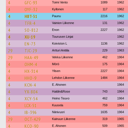
4
GFC-93
Toimi Vento
1089
1962
4
OYF-32
Kyllonen
117
1962
4
HBT-31
Paunu
2216
1962
4
TFR-4
Vainion Liikenne
131
1962
4
SO-812
Enon
2227
1962
4
XU-19
Tourusen Linjat
1962
4
EN-73
Koiviston L
1136
1962
29
TJC-29
Artturi Anttila
229
1963
29
HAA-49
Vekka Liikenne
462
1964
4
OHM-4
Mörö
175
1964
4
HX-314
Ylisen
2227
1964
4
HHO-9
Lehdon Liikenne
1484
1964
4
KCN-4
E. Ahonen
1964
4
YX-804
Haldin&Rose
743
1964
4
XCY-54
Heino Teuvo
462
1964
4
LCX-51
Kuusela
759
1964
4
IB-396
Niinivuori
1635
1964
29
OCT-429
Kainuun Liikenne
319
1965
4
KCO-90
E. Ahonen
509
1965