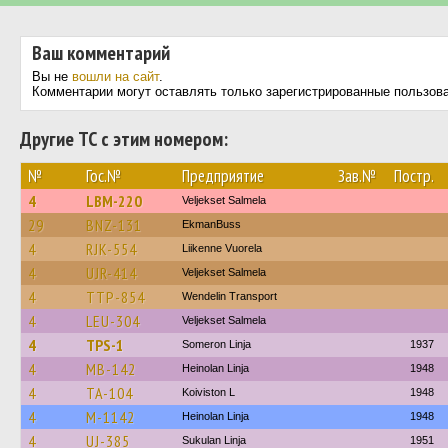
Ваш комментарий
Вы не
вошли на сайт
.
Комментарии могут оставлять только зарегистрированные пользов
Другие ТС с этим номером:
№
Гос.№
Предприятие
Зав.№
Постр.
4
LBM-220
Veljekset Salmela
29
BNZ-131
EkmanBuss
4
RJK-554
Liikenne Vuorela
4
UJR-414
Veljekset Salmela
4
TTP-854
Wendelin Transport
4
LEU-304
Veljekset Salmela
4
TPS-1
Someron Linja
1937
4
MB-142
Heinolan Linja
1948
4
TA-104
Koiviston L
1948
4
M-1142
Heinolan Linja
1948
4
UJ-385
Sukulan Linja
1951