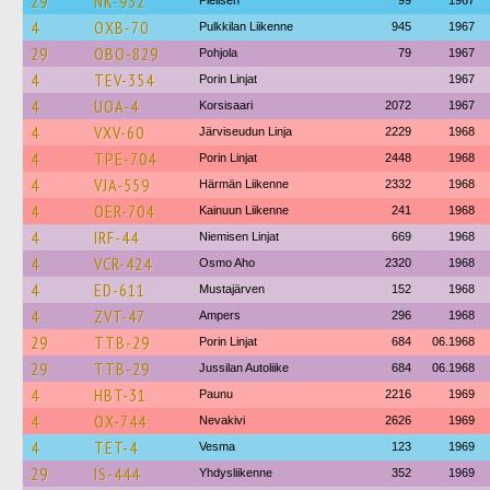
29
NK-932
Pielisen
99
1967
4
OXB-70
Pulkkilan Liikenne
945
1967
29
OBO-829
Pohjola
79
1967
4
TEV-354
Porin Linjat
1967
4
UOA-4
Korsisaari
2072
1967
4
VXV-60
Järviseudun Linja
2229
1968
4
TPE-704
Porin Linjat
2448
1968
4
VJA-559
Härmän Liikenne
2332
1968
4
OER-704
Kainuun Liikenne
241
1968
4
IRF-44
Niemisen Linjat
669
1968
4
VCR-424
Osmo Aho
2320
1968
4
ED-611
Mustajärven
152
1968
4
ZVT-47
Ampers
296
1968
29
TTB-29
Porin Linjat
684
06.1968
29
TTB-29
Jussilan Autoliike
684
06.1968
4
HBT-31
Paunu
2216
1969
4
OX-744
Nevakivi
2626
1969
4
TET-4
Vesma
123
1969
29
IS-444
Yhdysliikenne
352
1969