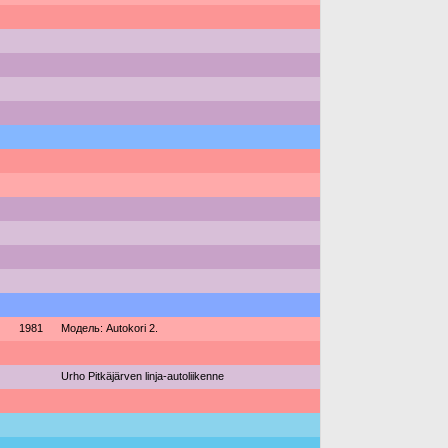
1981
Модель: Autokori 2.
Urho Pitkäjärven linja-autoliikenne