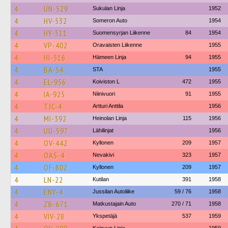
4
UN-529
Sukulan Linja
1952
4
HV-532
Someron Auto
1954
4
HY-511
Suomensyrjan Liikenne
84
1954
4
VP-402
Oravaisten Liikenne
1955
4
HI-516
Hämeen Linja
94
1955
4
BA-54
STA
1955
4
EL-956
Koiviston L
472
1955
4
IA-925
Niinivuori
91
1955
4
TJC-4
Artturi Anttila
1956
4
MI-392
Heinolan Linja
115
1956
4
UU-597
Lähilinjat
1956
4
OV-442
Kyllonen
209
1957
4
OAS-4
Nevakivi
323
1957
4
OF-802
Kyllonen
209
1957
4
LN-22
Kutilan
391
1958
4
ENY-4
Jussilan Autoliike
59 / 76
1958
4
ZB-671
Matkustajain Auto
270 / 71
1958
4
VIV-28
Ykspetäjä
537
1959