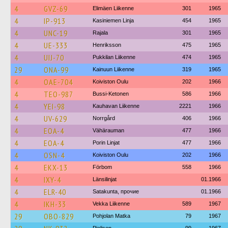
4
GVZ-69
Elimäen Liikenne
301
1965
4
IP-913
Kasiniemen Linja
454
1965
4
UNC-19
Rajala
301
1965
4
UE-333
Henriksson
475
1965
4
UIJ-70
Pukkilan Liikenne
474
1965
29
ONA-99
Kainuun Liikenne
319
1965
4
OAE-704
Koiviston Oulu
202
1966
4
TEO-987
Bussi-Ketonen
586
1966
4
YEI-98
Kauhavan Liikenne
2221
1966
4
UV-629
Norrgård
406
1966
4
EOA-4
Vähärauman
477
1966
4
EOA-4
Porin Linjat
477
1966
4
OSN-4
Koiviston Oulu
202
1966
4
EKX-13
Förbom
558
1966
4
IXY-4
Länsilinjat
01.1966
4
ELR-40
Satakunta, прочие
01.1966
4
IKH-33
Vekka Liikenne
589
1967
29
OBO-829
Pohjolan Matka
79
1967