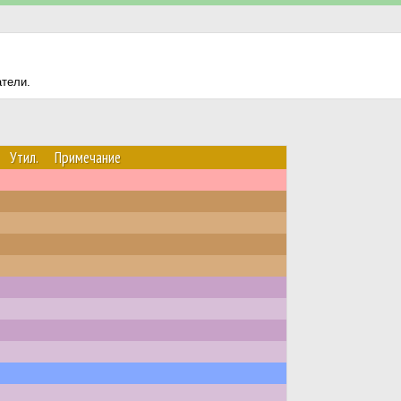
атели.
Утил.
Примечание