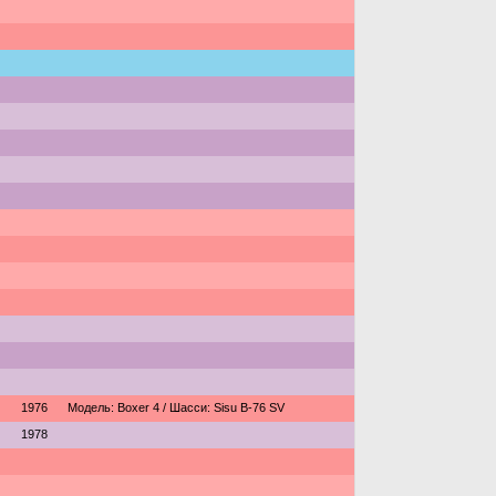
1976
Модель: Boxer 4 / Шасси: Sisu B-76 SV
1978