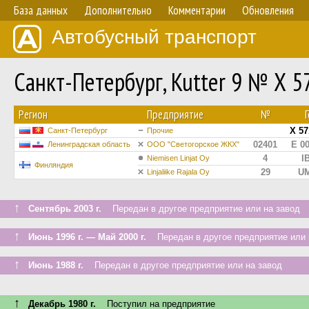
База данных
Дополнительно
Комментарии
Обновления
Автобусный транспорт
Санкт-Петербург, Kutter 9 № Х 
Регион
Предприятие
№
Х 5
Санкт-Петербург
Прочие
02401
Е 0
Ленинградская область
ООО "Светогорское ЖКХ"
4
I
Niemisen Linjat Oy
Финляндия
29
UM
Linjaliike Rajala Oy
↑
Сентябрь 2003 г.
Передан в другое предприятие или на завод
↑
Июнь 1996 г. — Май 2000 г.
Передан в другое предприятие или 
↑
Июнь 1988 г.
Передан в другое предприятие или на завод
↑
Декабрь 1980 г.
Поступил на предприятие