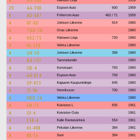
4
OV-290
Kainuun Linja
1959
29
AA-398
Espoon Auto
600
1959
4
AD-687
Friherrsin Auto
462 / 71
1959
4
RF-80
Jokisen Liikenne
914
1960
4
TDU-50
Oras Liikenne
1960
4
HSZ-75
Hämeen Linja
720
1960
4
HL-118
Vekka Liikenne
1960
4
GN-50
Jokisen Liikenne
358
1960
4
BÄ-797
Tammelundin
1960
4
UB-4
Korsisaari
793
1960
4
AÄ-814
Espoon Auto
759
1960
4
OY-853
Kajaanin Kaupunkilinjat
645
1960
4
ZI-96
Henriksson
700
1960
4
HRO-24
Vekka Liikenne
1960
4
EN-73
Koiviston L
835
1961
4
OI-4
Koiviston Oulu
1961
4
ESR-4
Kalle Rantasärkkä
554
1961
4
HJ-498
Pekolan Liikenne
384
1961
4
RX-15
Suni
394
1961