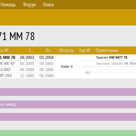
Помощь
Форум
Поиск
571 ММ 78
Гос.№
С...
По...
Модель
Зав.№
Примечание
71 ММ 78
09.2003
03.2004
Транзит
ОМ 9477 78
09 НХ 47
05.2000
09.2003
Частный. Транзит
ХК 781
Kutter 9
BJ-503
06.1988
06.1996
461
P-783
12.1980
06.1988
на завод