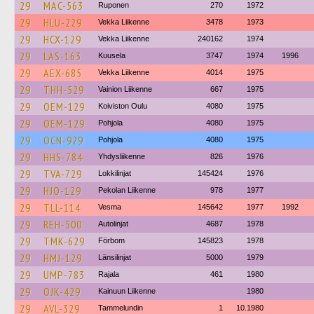
29
MAC-563
Ruponen
270
1972
29
HLU-229
Vekka Liikenne
3478
1973
29
HCX-129
Vekka Liikenne
240162
1974
29
LAS-163
Kuusela
3747
1974
1996
29
AEX-685
Vekka Liikenne
4014
1975
29
THH-529
Vainion Liikenne
667
1975
29
OEM-129
Koiviston Oulu
4080
1975
29
OEM-129
Pohjola
4080
1975
29
OCN-929
Pohjola
4080
1975
29
HHS-784
Yhdysliikenne
826
1976
29
TVA-729
Lokkilinjat
145424
1976
29
HJO-129
Pekolan Liikenne
978
1977
29
TLL-114
Vesma
145642
1977
1992
29
REH-500
Autolinjat
4687
1978
29
TMK-629
Förbom
145823
1978
29
HMJ-129
Länsilinjat
5000
1979
29
UMP-783
Rajala
461
1980
29
OJK-429
Kainuun Liikenne
1980
29
AVL-329
Tammelundin
1
10.1980