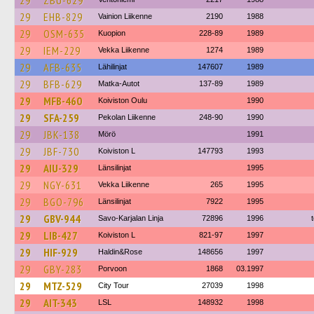
29
ZBU-629
29
EHB-829
Vainion Liikenne
2190
1988
29
OSM-635
Kuopion
228-89
1989
29
IEM-229
Vekka Liikenne
1274
1989
29
AFB-635
Lähilinjat
147607
1989
29
BFB-629
Matka-Autot
137-89
1989
29
MFB-460
Koiviston Oulu
1990
29
SFA-259
Pekolan Liikenne
248-90
1990
29
JBK-138
Mörö
1991
29
JBF-730
Koiviston L
147793
1993
29
AIU-329
Länsilinjat
1995
29
NGY-631
Vekka Liikenne
265
1995
29
BGO-796
Länsilinjat
7922
1995
29
GBV-944
Savo-Karjalan Linja
72896
1996
29
LIB-427
Koiviston L
821-97
1997
29
HIF-929
Haldin&Rose
148656
1997
29
GBY-283
Porvoon
1868
03.1997
29
MTZ-529
City Tour
27039
1998
29
AIT-343
LSL
148932
1998