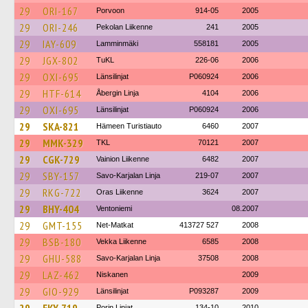
29
ORI-167
Porvoon
914-05
2005
29
ORI-246
Pekolan Liikenne
241
2005
29
IAY-609
Lamminmäki
558181
2005
29
JGX-802
TuKL
226-06
2006
29
OXI-695
Länsilinjat
P060924
2006
29
HTF-614
Åbergin Linja
4104
2006
29
OXI-695
Länsilinjat
P060924
2006
29
SKA-821
Hämeen Turistiauto
6460
2007
29
MMK-329
TKL
70121
2007
29
CGK-729
Vainion Liikenne
6482
2007
29
SBY-157
Savo-Karjalan Linja
219-07
2007
29
RKG-722
Oras Liikenne
3624
2007
29
BHY-404
Ventoniemi
08.2007
29
GMT-155
Net-Matkat
413727 527
2008
29
BSB-180
Vekka Liikenne
6585
2008
29
GHU-588
Savo-Karjalan Linja
37508
2008
29
LAZ-462
Niskanen
2009
29
GIO-929
Länsilinjat
P093287
2009
Porin Linjat
134-10
2010