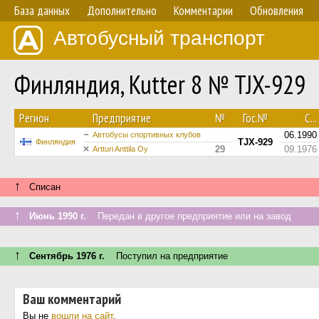
База данных
Дополнительно
Комментарии
Обновления
Автобусный транспорт
Финляндия, Kutter 8 № TJX-929
Регион
Предприятие
№
Гос.№
С...
06.1990
Автобусы спортивных клубов
TJX-929
Финляндия
29
09.1976
Artturi Anttila Oy
↑
Списан
↑
Июнь 1990 г.
Передан в другое предприятие или на завод
↑
Сентябрь 1976 г.
Поступил на предприятие
Ваш комментарий
Вы не
вошли на сайт
.