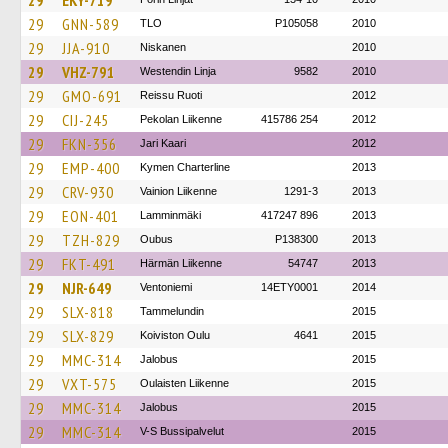
29
EKY-719
29
GNN-589
TLO
P105058
2010
29
JJA-910
Niskanen
2010
29
VHZ-791
Westendin Linja
9582
2010
29
GMO-691
Reissu Ruoti
2012
29
CIJ-245
Pekolan Liikenne
415786 254
2012
29
FKN-356
Jari Kaari
2012
29
EMP-400
Kymen Charterline
2013
29
CRV-930
Vainion Liikenne
1291-3
2013
29
EON-401
Lamminmäki
417247 896
2013
29
TZH-829
Oubus
P138300
2013
29
FKT-491
Härmän Liikenne
54747
2013
29
NJR-649
Ventoniemi
14ETY0001
2014
29
SLX-818
Tammelundin
2015
29
SLX-829
Koiviston Oulu
4641
2015
29
MMC-314
Jalobus
2015
29
VXT-575
Oulaisten Liikenne
2015
29
MMC-314
Jalobus
2015
29
MMC-314
V-S Bussipalvelut
2015