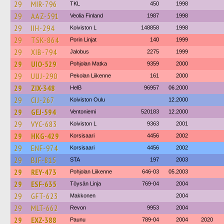
29
MIR-796
TKL
450
1998
29
AAZ-591
Veolia Finland
1987
1998
29
IIH-294
Koiviston L
148858
1998
29
TSK-864
Porin Linjat
140
1999
29
XIB-794
Jalobus
2275
1999
29
UIO-529
Pohjolan Matka
9359
2000
29
UUJ-290
Pekolan Liikenne
161
2000
29
ZIX-348
HelB
96957
06.2000
29
CIJ-267
Koiviston Oulu
12.2000
29
GEJ-594
Ventoniemi
520183
12.2000
29
VYC-683
Koiviston L
9363
2001
29
HKG-429
Korsisaari
4456
2002
29
ENF-974
Korsisaari
4456
2002
29
BJF-815
STA
197
2003
29
REY-473
Pohjolan Liikenne
646-03
05.2003
29
ESF-635
Töysän Linja
769-04
2004
29
GFT-623
Makkonen
2004
29
MLT-662
Revon
9953
2004
29
EXZ-388
Paunu
789-04
2004
2020