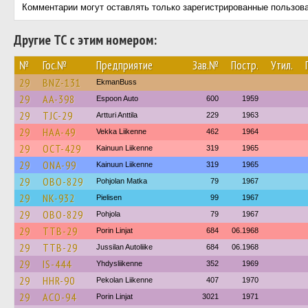
Комментарии могут оставлять только зарегистрированные пользов
Другие ТС с этим номером:
№
Гос.№
Предприятие
Зав.№
Постр.
Утил.
29
BNZ-131
EkmanBuss
29
AA-398
Espoon Auto
600
1959
29
TJC-29
Artturi Anttila
229
1963
29
HAA-49
Vekka Liikenne
462
1964
29
OCT-429
Kainuun Liikenne
319
1965
29
ONA-99
Kainuun Liikenne
319
1965
29
OBO-829
Pohjolan Matka
79
1967
29
NK-932
Pielisen
99
1967
29
OBO-829
Pohjola
79
1967
29
TTB-29
Porin Linjat
684
06.1968
29
TTB-29
Jussilan Autoliike
684
06.1968
29
IS-444
Yhdysliikenne
352
1969
29
HHR-90
Pekolan Liikenne
407
1970
29
ACO-94
Porin Linjat
3021
1971