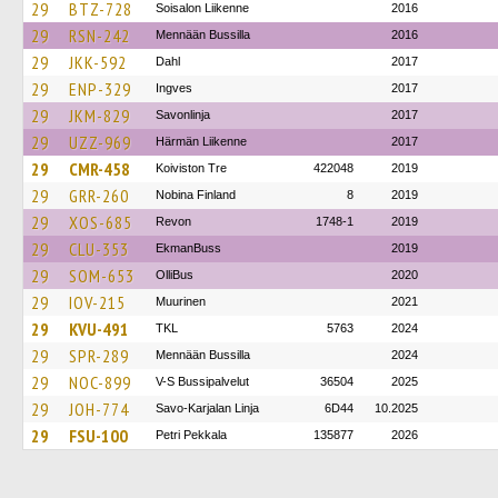
29
BTZ-728
Soisalon Liikenne
2016
29
RSN-242
Mennään Bussilla
2016
29
JKK-592
Dahl
2017
29
ENP-329
Ingves
2017
29
JKM-829
Savonlinja
2017
29
UZZ-969
Härmän Liikenne
2017
29
CMR-458
Koiviston Tre
422048
2019
29
GRR-260
Nobina Finland
8
2019
29
XOS-685
Revon
1748-1
2019
29
CLU-353
EkmanBuss
2019
29
SOM-653
OlliBus
2020
29
IOV-215
Muurinen
2021
29
KVU-491
TKL
5763
2024
29
SPR-289
Mennään Bussilla
2024
29
NOC-899
V-S Bussipalvelut
36504
2025
29
JOH-774
Savo-Karjalan Linja
6D44
10.2025
29
FSU-100
Petri Pekkala
135877
2026