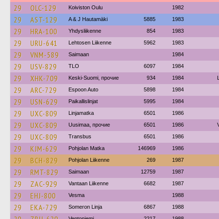
29
OLC-129
Koiviston Oulu
1982
29
AST-129
A & J Hautamäki
5885
1983
29
HRA-100
Yhdysliikenne
854
1983
29
URU-641
Lehtosen Liikenne
5962
1983
29
VNM-589
Saimaan
1984
29
USV-829
TLO
6097
1984
29
XHK-709
Keski-Suomi, прочие
934
1984
29
ARC-729
Espoon Auto
5898
1984
29
USN-629
Paikallislinjat
5995
1984
29
UXC-809
Linjamatka
6501
1986
29
UXC-809
Uusimaa, прочие
6501
1986
29
UXC-809
Transbus
6501
1986
29
KJM-629
Pohjolan Matka
146969
1986
29
BCH-829
Pohjolan Liikenne
269
1987
29
RMT-829
Saimaan
12759
1987
29
ZAC-929
Vantaan Liikenne
6682
1987
29
EHJ-800
Vesma
1988
29
EKA-729
Someron Linja
6867
1988
Ventoniemi
2217
1988