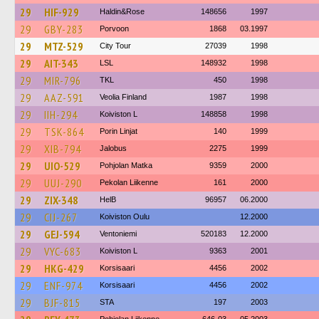
29
HIF-929
Haldin&Rose
148656
1997
29
GBY-283
Porvoon
1868
03.1997
29
MTZ-529
City Tour
27039
1998
29
AIT-343
LSL
148932
1998
29
MIR-796
TKL
450
1998
29
AAZ-591
Veolia Finland
1987
1998
29
IIH-294
Koiviston L
148858
1998
29
TSK-864
Porin Linjat
140
1999
29
XIB-794
Jalobus
2275
1999
29
UIO-529
Pohjolan Matka
9359
2000
29
UUJ-290
Pekolan Liikenne
161
2000
29
ZIX-348
HelB
96957
06.2000
29
CIJ-267
Koiviston Oulu
12.2000
29
GEJ-594
Ventoniemi
520183
12.2000
29
VYC-683
Koiviston L
9363
2001
29
HKG-429
Korsisaari
4456
2002
29
ENF-974
Korsisaari
4456
2002
29
BJF-815
STA
197
2003