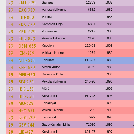
29
RMT-829
Saimaan
12759
1987
29
ZAC-929
Vantaan Liikenne
6682
1987
29
EHJ-800
Vesma
1988
29
EKA-729
Someron Linja
6867
1988
29
ZBU-629
Ventoniemi
2217
1988
29
EHB-829
Vainion Liikenne
2190
1988
29
OSM-635
Kuopion
228-89
1989
29
IEM-229
Vekka Liikenne
1274
1989
29
AFB-635
Lähilinjat
147607
1989
29
BFB-629
Matka-Autot
137-89
1989
29
MFB-460
Koiviston Oulu
1990
29
SFA-259
Pekolan Liikenne
248-90
1990
29
JBK-138
Mörö
1991
29
JBF-730
Koiviston L
147793
1993
29
AIU-329
Länsilinjat
1995
29
NGY-631
Vekka Liikenne
265
1995
29
BGO-796
Länsilinjat
7922
1995
29
GBV-944
Savo-Karjalan Linja
72896
1996
29
LIB-427
Koiviston L
821-97
1997