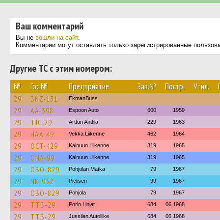
Ваш комментарий
Вы не
вошли на сайт
.
Комментарии могут оставлять только зарегистрированные пользов
Другие ТС с этим номером:
№
Гос.№
Предприятие
Зав.№
Постр.
Утил.
29
BNZ-131
EkmanBuss
29
AA-398
Espoon Auto
600
1959
29
TJC-29
Artturi Anttila
229
1963
29
HAA-49
Vekka Liikenne
462
1964
29
OCT-429
Kainuun Liikenne
319
1965
29
ONA-99
Kainuun Liikenne
319
1965
29
OBO-829
Pohjolan Matka
79
1967
29
NK-932
Pielisen
99
1967
29
OBO-829
Pohjola
79
1967
29
TTB-29
Porin Linjat
684
06.1968
29
TTB-29
Jussilan Autoliike
684
06.1968