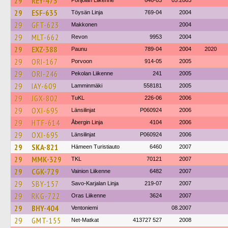
29
REY-473
Pohjolan Liikenne
646-03
05.2003
29
ESF-635
Töysän Linja
769-04
2004
29
GFT-623
Makkonen
2004
29
MLT-662
Revon
9953
2004
29
EXZ-388
Paunu
789-04
2004
2020
29
ORI-167
Porvoon
914-05
2005
29
ORI-246
Pekolan Liikenne
241
2005
29
IAY-609
Lamminmäki
558181
2005
29
JGX-802
TuKL
226-06
2006
29
OXI-695
Länsilinjat
P060924
2006
29
HTF-614
Åbergin Linja
4104
2006
29
OXI-695
Länsilinjat
P060924
2006
29
SKA-821
Hämeen Turistiauto
6460
2007
29
MMK-329
TKL
70121
2007
29
CGK-729
Vainion Liikenne
6482
2007
29
SBY-157
Savo-Karjalan Linja
219-07
2007
29
RKG-722
Oras Liikenne
3624
2007
29
BHY-404
Ventoniemi
08.2007
29
GMT-155
Net-Matkat
413727 527
2008