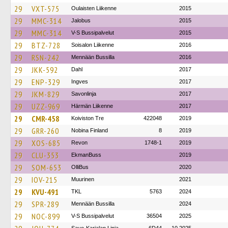
29
VXT-575
Oulaisten Liikenne
2015
29
MMC-314
Jalobus
2015
29
MMC-314
V-S Bussipalvelut
2015
29
BTZ-728
Soisalon Liikenne
2016
29
RSN-242
Mennään Bussilla
2016
29
JKK-592
Dahl
2017
29
ENP-329
Ingves
2017
29
JKM-829
Savonlinja
2017
29
UZZ-969
Härmän Liikenne
2017
29
CMR-458
Koiviston Tre
422048
2019
29
GRR-260
Nobina Finland
8
2019
29
XOS-685
Revon
1748-1
2019
29
CLU-353
EkmanBuss
2019
29
SOM-653
OlliBus
2020
29
IOV-215
Muurinen
2021
29
KVU-491
TKL
5763
2024
29
SPR-289
Mennään Bussilla
2024
29
NOC-899
V-S Bussipalvelut
36504
2025