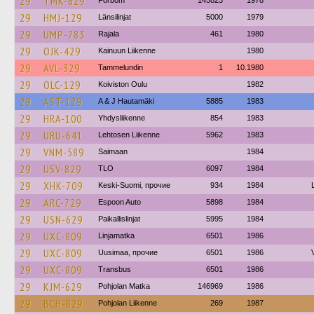
29
TMK-629
Förbom
145823
1978
29
HMJ-129
Länsilinjat
5000
1979
29
UMP-783
Rajala
461
1980
29
OJK-429
Kainuun Liikenne
1980
29
AVL-329
Tammelundin
1
10.1980
29
OLC-129
Koiviston Oulu
1982
29
AST-129
A & J Hautamäki
5885
1983
29
HRA-100
Yhdysliikenne
854
1983
29
URU-641
Lehtosen Liikenne
5962
1983
29
VNM-589
Saimaan
1984
29
USV-829
TLO
6097
1984
29
XHK-709
Keski-Suomi, прочие
934
1984
29
ARC-729
Espoon Auto
5898
1984
29
USN-629
Paikallislinjat
5995
1984
29
UXC-809
Linjamatka
6501
1986
29
UXC-809
Uusimaa, прочие
6501
1986
29
UXC-809
Transbus
6501
1986
29
KJM-629
Pohjolan Matka
146969
1986
29
BCH-829
Pohjolan Liikenne
269
1987