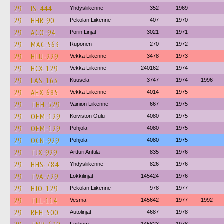
29
IS-444
Yhdysliikenne
352
1969
29
HHR-90
Pekolan Liikenne
407
1970
29
ACO-94
Porin Linjat
3021
1971
29
MAC-563
Ruponen
270
1972
29
HLU-229
Vekka Liikenne
3478
1973
29
HCX-129
Vekka Liikenne
240162
1974
29
LAS-163
Kuusela
3747
1974
1996
29
AEX-685
Vekka Liikenne
4014
1975
29
THH-529
Vainion Liikenne
667
1975
29
OEM-129
Koiviston Oulu
4080
1975
29
OEM-129
Pohjola
4080
1975
29
OCN-929
Pohjola
4080
1975
29
TJX-929
Artturi Anttila
835
1976
29
HHS-784
Yhdysliikenne
826
1976
29
TVA-729
Lokkilinjat
145424
1976
29
HJO-129
Pekolan Liikenne
978
1977
29
TLL-114
Vesma
145642
1977
1992
29
REH-500
Autolinjat
4687
1978