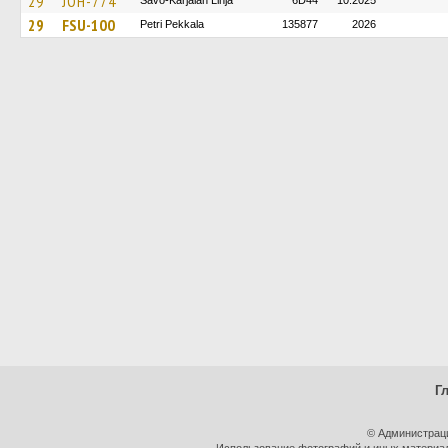
29
JOH-774
Savo-Karjalan Linja
6D44
10.2025
29
FSU-100
Petri Pekkala
135877
2026
Г
© Администрац