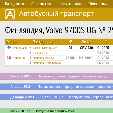
База данных
Дополнительно
Комментарии
Обновления
Автобусный транспорт
Финляндия, Volvo 9700S UG № 2
Регион
Предприятие
№
Гос.№
С...
29
CRV-930
01.2025
Финляндия
Vainion Liikenne Oy
04.2019
Vy Buss AS
26288
KZ 60914
01.2016
Норвегия
Nettbuss Oslo AS
06.2013
Nettbuss Drammen AS
↑
Январь 2025 г.
Передан в другое предприятие или на завод
↑
Апрель 2019 г.
Перенумерован/передан (в пределах предприяти
↑
Декабрь 2015 г. — Январь 2016 г.
Перенумерован/передан (в пр
↑
Июнь 2013 г.
Поступил на предприятие