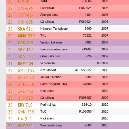
29
JGX-802
TuKL
226-06
2006
29
OXI-695
Länsilinjat
P060924
2006
29
HTF-614
Åbergin Linja
4104
2006
29
OXI-695
Länsilinjat
P060924
2006
29
SKA-821
Hämeen Turistiauto
6460
2007
29
MMK-329
TKL
70121
2007
29
CGK-729
Vainion Liikenne
6482
2007
29
SBY-157
Savo-Karjalan Linja
219-07
2007
29
RKG-722
Oras Liikenne
3624
2007
29
BHY-404
Ventoniemi
08.2007
29
GMT-155
Net-Matkat
413727 527
2008
29
BSB-180
Vekka Liikenne
6585
2008
29
GHU-588
Savo-Karjalan Linja
37508
2008
29
LAZ-462
Niskanen
2009
29
GIO-929
Länsilinjat
P093287
2009
29
EKY-719
Porin Linjat
134-10
2010
29
GNN-589
TLO
P105058
2010
29
JJA-910
Niskanen
2010
29
VHZ-791
Westendin Linja
9582
2010