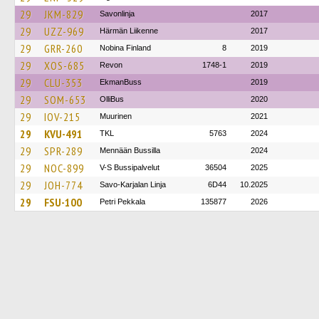
29
JKM-829
Savonlinja
2017
29
UZZ-969
Härmän Liikenne
2017
29
GRR-260
Nobina Finland
8
2019
29
XOS-685
Revon
1748-1
2019
29
CLU-353
EkmanBuss
2019
29
SOM-653
OlliBus
2020
29
IOV-215
Muurinen
2021
29
KVU-491
TKL
5763
2024
29
SPR-289
Mennään Bussilla
2024
29
NOC-899
V-S Bussipalvelut
36504
2025
29
JOH-774
Savo-Karjalan Linja
6D44
10.2025
29
FSU-100
Petri Pekkala
135877
2026