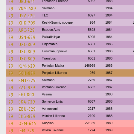
29
URU-641
Lehtosen Liikenne
5962
1983
29
VNM-589
Saimaan
1984
29
USV-829
TLO
6097
1984
29
XHK-709
Keski-Suomi, прочие
934
1984
29
ARC-729
Espoon Auto
5898
1984
29
USN-629
Paikallislinjat
5995
1984
29
UXC-809
Linjamatka
6501
1986
29
UXC-809
Uusimaa, прочие
6501
1986
29
UXC-809
Transbus
6501
1986
29
KJM-629
Pohjolan Matka
146969
1986
29
BCH-829
Pohjolan Liikenne
269
1987
29
RMT-829
Saimaan
12759
1987
29
ZAC-929
Vantaan Liikenne
6682
1987
29
EHJ-800
Vesma
1988
29
EKA-729
Someron Linja
6867
1988
29
ZBU-629
Ventoniemi
2217
1988
29
EHB-829
Vainion Liikenne
2190
1988
29
OSM-635
Kuopion
228-89
1989
29
IEM-229
Vekka Liikenne
1274
1989