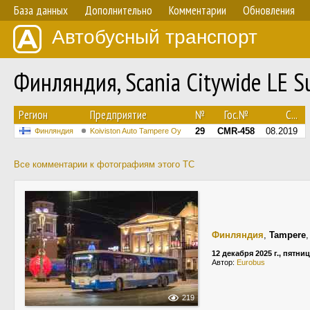
База данных
Дополнительно
Комментарии
Обновления
Автобусный транспорт
Финляндия, Scania Citywide LE 
Регион
Предприятие
№
Гос.№
С...
29
CMR-458
08.2019
Финляндия
Koiviston Auto Tampere Oy
Все комментарии к фотографиям этого ТС
Финляндия
,
Tampere
12 декабря 2025 г., пятни
Автор:
Eurobus
219