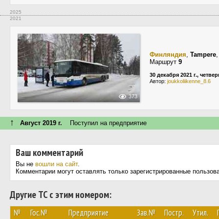
2025
2021
Финляндия
,
Tampere
Маршрут
9
30 декабря 2021 г., четвер
Автор:
joukkoliikenne_8.6
373
↑
Август 2019 г.
Поступил на предприятие
Ваш комментарий
Вы не
вошли на сайт
.
Комментарии могут оставлять только зарегистрированные пользов
Другие ТС с этим номером:
№
Гос.№
Предприятие
Зав.№
Постр.
Утил.