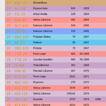
29
BNZ-131
EkmanBuss
29
AA-398
Espoon Auto
600
1959
29
TJC-29
Artturi Anttila
229
1963
29
HAA-49
Vekka Liikenne
462
1964
29
OCT-429
Kainuun Liikenne
319
1965
29
ONA-99
Kainuun Liikenne
319
1965
29
OBO-829
Pohjolan Matka
79
1967
29
NK-932
Pielisen
99
1967
29
OBO-829
Pohjola
79
1967
29
TTB-29
Porin Linjat
684
06.1968
29
TTB-29
Jussilan Autoliike
684
06.1968
29
IS-444
Yhdysliikenne
352
1969
29
HHR-90
Pekolan Liikenne
407
1970
29
ACO-94
Porin Linjat
3021
1971
29
MAC-563
Ruponen
270
1972
29
HLU-229
Vekka Liikenne
3478
1973
29
HCX-129
Vekka Liikenne
240162
1974
29
LAS-163
Kuusela
3747
1974
1996
29
AEX-685
Vekka Liikenne
4014
1975