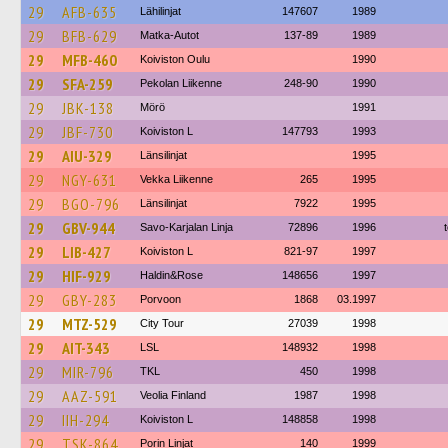
29
AFB-635
Lähilinjat
147607
1989
29
BFB-629
Matka-Autot
137-89
1989
29
MFB-460
Koiviston Oulu
1990
29
SFA-259
Pekolan Liikenne
248-90
1990
29
JBK-138
Mörö
1991
29
JBF-730
Koiviston L
147793
1993
29
AIU-329
Länsilinjat
1995
29
NGY-631
Vekka Liikenne
265
1995
29
BGO-796
Länsilinjat
7922
1995
29
GBV-944
Savo-Karjalan Linja
72896
1996
29
LIB-427
Koiviston L
821-97
1997
29
HIF-929
Haldin&Rose
148656
1997
29
GBY-283
Porvoon
1868
03.1997
29
MTZ-529
City Tour
27039
1998
29
AIT-343
LSL
148932
1998
29
MIR-796
TKL
450
1998
29
AAZ-591
Veolia Finland
1987
1998
29
IIH-294
Koiviston L
148858
1998
29
TSK-864
Porin Linjat
140
1999