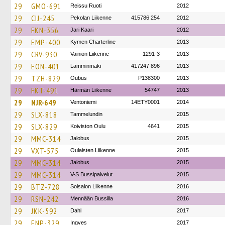
29
GMO-691
Reissu Ruoti
2012
29
CIJ-245
Pekolan Liikenne
415786 254
2012
29
FKN-356
Jari Kaari
2012
29
EMP-400
Kymen Charterline
2013
29
CRV-930
Vainion Liikenne
1291-3
2013
29
EON-401
Lamminmäki
417247 896
2013
29
TZH-829
Oubus
P138300
2013
29
FKT-491
Härmän Liikenne
54747
2013
29
NJR-649
Ventoniemi
14ETY0001
2014
29
SLX-818
Tammelundin
2015
29
SLX-829
Koiviston Oulu
4641
2015
29
MMC-314
Jalobus
2015
29
VXT-575
Oulaisten Liikenne
2015
29
MMC-314
Jalobus
2015
29
MMC-314
V-S Bussipalvelut
2015
29
BTZ-728
Soisalon Liikenne
2016
29
RSN-242
Mennään Bussilla
2016
29
JKK-592
Dahl
2017
29
ENP-329
Ingves
2017