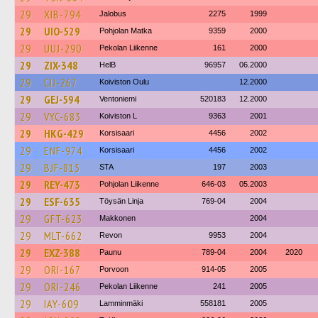
29
XIB-794
Jalobus
2275
1999
29
UIO-529
Pohjolan Matka
9359
2000
29
UUJ-290
Pekolan Liikenne
161
2000
29
ZIX-348
HelB
96957
06.2000
29
CIJ-267
Koiviston Oulu
12.2000
29
GEJ-594
Ventoniemi
520183
12.2000
29
VYC-683
Koiviston L
9363
2001
29
HKG-429
Korsisaari
4456
2002
29
ENF-974
Korsisaari
4456
2002
29
BJF-815
STA
197
2003
29
REY-473
Pohjolan Liikenne
646-03
05.2003
29
ESF-635
Töysän Linja
769-04
2004
29
GFT-623
Makkonen
2004
29
MLT-662
Revon
9953
2004
29
EXZ-388
Paunu
789-04
2004
2020
29
ORI-167
Porvoon
914-05
2005
29
ORI-246
Pekolan Liikenne
241
2005
29
IAY-609
Lamminmäki
558181
2005