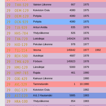
29
THH-529
Vainion Liikenne
667
1975
29
OEM-129
Koiviston Oulu
4080
1975
29
OEM-129
Pohjola
4080
1975
29
OCN-929
Pohjola
4080
1975
29
TJX-929
Artturi Anttila
835
1976
29
HHS-784
Yhdysliikenne
826
1976
29
TVA-729
Lokkilinjat
145424
1976
29
HJO-129
Pekolan Liikenne
978
1977
29
TLL-114
Vesma
145642
1977
1992
29
REH-500
Autolinjat
4687
1978
29
TMK-629
Förbom
145823
1978
29
HMJ-129
Länsilinjat
5000
1979
29
UMP-783
Rajala
461
1980
29
OJK-429
Kainuun Liikenne
1980
29
AVL-329
Tammelundin
1
10.1980
29
OLC-129
Koiviston Oulu
1982
29
AST-129
A & J Hautamäki
5885
1983
29
HRA-100
Yhdysliikenne
854
1983