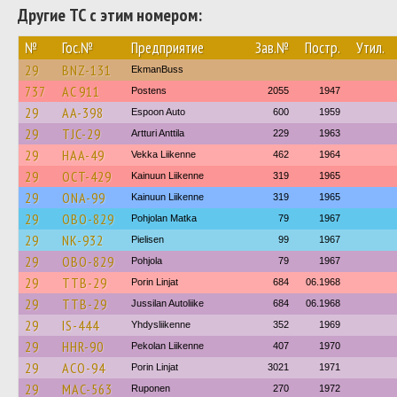
Другие ТС с этим номером:
№
Гос.№
Предприятие
Зав.№
Постр.
Утил.
29
BNZ-131
EkmanBuss
737
AC 911
Postens
2055
1947
29
AA-398
Espoon Auto
600
1959
29
TJC-29
Artturi Anttila
229
1963
29
HAA-49
Vekka Liikenne
462
1964
29
OCT-429
Kainuun Liikenne
319
1965
29
ONA-99
Kainuun Liikenne
319
1965
29
OBO-829
Pohjolan Matka
79
1967
29
NK-932
Pielisen
99
1967
29
OBO-829
Pohjola
79
1967
29
TTB-29
Porin Linjat
684
06.1968
29
TTB-29
Jussilan Autoliike
684
06.1968
29
IS-444
Yhdysliikenne
352
1969
29
HHR-90
Pekolan Liikenne
407
1970
29
ACO-94
Porin Linjat
3021
1971
29
MAC-563
Ruponen
270
1972