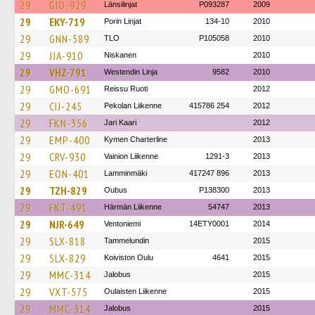
29
GIO-929
Länsilinjat
P093287
2009
29
EKY-719
Porin Linjat
134-10
2010
29
GNN-589
TLO
P105058
2010
29
JJA-910
Niskanen
2010
29
VHZ-791
Westendin Linja
9582
2010
29
GMO-691
Reissu Ruoti
2012
29
CIJ-245
Pekolan Liikenne
415786 254
2012
29
FKN-356
Jari Kaari
2012
29
EMP-400
Kymen Charterline
2013
29
CRV-930
Vainion Liikenne
1291-3
2013
29
EON-401
Lamminmäki
417247 896
2013
29
TZH-829
Oubus
P138300
2013
29
FKT-491
Härmän Liikenne
54747
2013
29
NJR-649
Ventoniemi
14ETY0001
2014
29
SLX-818
Tammelundin
2015
29
SLX-829
Koiviston Oulu
4641
2015
29
MMC-314
Jalobus
2015
29
VXT-575
Oulaisten Liikenne
2015
29
MMC-314
Jalobus
2015