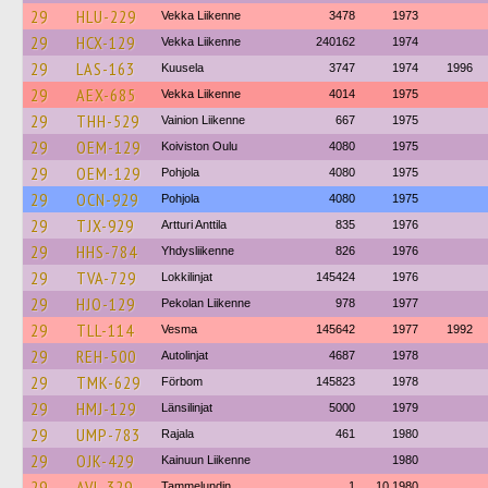
29
HLU-229
Vekka Liikenne
3478
1973
29
HCX-129
Vekka Liikenne
240162
1974
29
LAS-163
Kuusela
3747
1974
1996
29
AEX-685
Vekka Liikenne
4014
1975
29
THH-529
Vainion Liikenne
667
1975
29
OEM-129
Koiviston Oulu
4080
1975
29
OEM-129
Pohjola
4080
1975
29
OCN-929
Pohjola
4080
1975
29
TJX-929
Artturi Anttila
835
1976
29
HHS-784
Yhdysliikenne
826
1976
29
TVA-729
Lokkilinjat
145424
1976
29
HJO-129
Pekolan Liikenne
978
1977
29
TLL-114
Vesma
145642
1977
1992
29
REH-500
Autolinjat
4687
1978
29
TMK-629
Förbom
145823
1978
29
HMJ-129
Länsilinjat
5000
1979
29
UMP-783
Rajala
461
1980
29
OJK-429
Kainuun Liikenne
1980
29
AVL-329
Tammelundin
1
10.1980