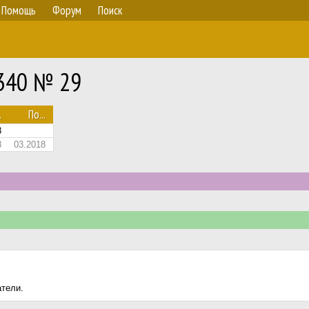
Помощь
Форум
Поиск
 340 № 29
.
По...
8
8
03.2018
атели.