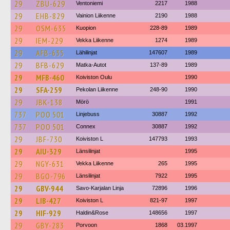
29
ZBU-629
Ventoniemi
2217
1988
29
EHB-829
Vainion Liikenne
2190
1988
29
OSM-635
Kuopion
228-89
1989
29
IEM-229
Vekka Liikenne
1274
1989
29
AFB-635
Lähilinjat
147607
1989
29
BFB-629
Matka-Autot
137-89
1989
29
MFB-460
Koiviston Oulu
1990
29
SFA-259
Pekolan Liikenne
248-90
1990
29
JBK-138
Mörö
1991
737
POO 501
Linjebuss
30887
1992
737
POO 501
Connex
30887
1992
29
JBF-730
Koiviston L
147793
1993
29
AIU-329
Länsilinjat
1995
29
NGY-631
Vekka Liikenne
265
1995
29
BGO-796
Länsilinjat
7922
1995
29
GBV-944
Savo-Karjalan Linja
72896
1996
29
LIB-427
Koiviston L
821-97
1997
29
HIF-929
Haldin&Rose
148656
1997
29
GBY-283
Porvoon
1868
03.1997