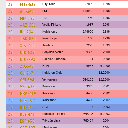
29
MTZ-529
City Tour
27039
1998
29
AIT-343
LSL
148932
1998
29
MIR-796
TKL
450
1998
29
AAZ-591
Veolia Finland
1987
1998
29
IIH-294
Koiviston L
148858
1998
29
TSK-864
Porin Linjat
140
1999
29
XIB-794
Jalobus
2275
1999
29
UIO-529
Pohjolan Matka
9359
2000
29
UUJ-290
Pekolan Liikenne
161
2000
29
ZIX-348
HelB
96957
06.2000
29
CIJ-267
Koiviston Oulu
12.2000
29
GEJ-594
Ventoniemi
520183
12.2000
29
VYC-683
Koiviston L
9363
2001
29
HKG-429
Korsisaari
4456
2002
29
ENF-974
Korsisaari
4456
2002
29
BJF-815
STA
197
2003
29
REY-473
Pohjolan Liikenne
646-03
05.2003
29
ESF-635
Töysän Linja
769-04
2004
29
GFT-623
Makkonen
2004