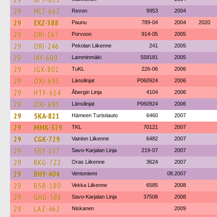
29
MLT-662
Revon
9953
2004
29
EXZ-388
Paunu
789-04
2004
2020
29
ORI-167
Porvoon
914-05
2005
29
ORI-246
Pekolan Liikenne
241
2005
29
IAY-609
Lamminmäki
558181
2005
29
JGX-802
TuKL
226-06
2006
29
OXI-695
Länsilinjat
P060924
2006
29
HTF-614
Åbergin Linja
4104
2006
29
OXI-695
Länsilinjat
P060924
2006
29
SKA-821
Hämeen Turistiauto
6460
2007
29
MMK-329
TKL
70121
2007
29
CGK-729
Vainion Liikenne
6482
2007
29
SBY-157
Savo-Karjalan Linja
219-07
2007
29
RKG-722
Oras Liikenne
3624
2007
29
BHY-404
Ventoniemi
08.2007
29
BSB-180
Vekka Liikenne
6585
2008
29
GHU-588
Savo-Karjalan Linja
37508
2008
29
LAZ-462
Niskanen
2009