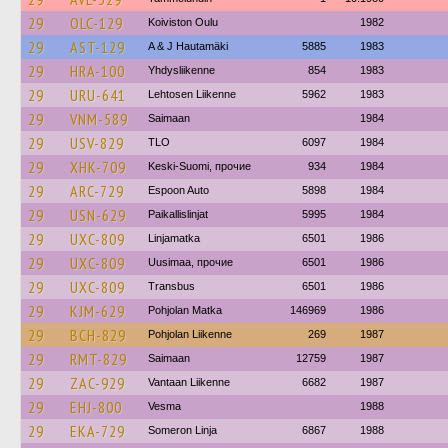
29
OLC-129
Koiviston Oulu
1982
29
AST-129
A & J Hautamäki
5885
1983
29
HRA-100
Yhdysliikenne
854
1983
29
URU-641
Lehtosen Liikenne
5962
1983
29
VNM-589
Saimaan
1984
29
USV-829
TLO
6097
1984
29
XHK-709
Keski-Suomi, прочие
934
1984
29
ARC-729
Espoon Auto
5898
1984
29
USN-629
Paikallislinjat
5995
1984
29
UXC-809
Linjamatka
6501
1986
29
UXC-809
Uusimaa, прочие
6501
1986
29
UXC-809
Transbus
6501
1986
29
KJM-629
Pohjolan Matka
146969
1986
29
BCH-829
Pohjolan Liikenne
269
1987
29
RMT-829
Saimaan
12759
1987
29
ZAC-929
Vantaan Liikenne
6682
1987
29
EHJ-800
Vesma
1988
29
EKA-729
Someron Linja
6867
1988