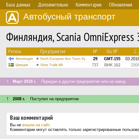
База данных
Дополнительно
Комментарии
Обновления
Автобусный транспорт
Финляндия, Scania OmniExpress
Регион
Предприятие
№
Гос.№
С..
29
GMT-155
03.201
Финляндия
North European Bus Tours Ky
737
BHK 162
200
Швеция
Söne Trafik AB
↑
Март 2018 г.
Передан в другое предприятие или на завод
↑
2008 г.
Поступил на предприятие
Ваш комментарий
Вы не
вошли на сайт
.
Комментарии могут оставлять только зарегистрированные пользов