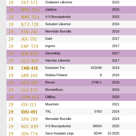
29
VXT-575
Oulaisten Liikenne
2015
29
MMC-314
Jalobus
2015
29
MMC-314
V-S Bussipalvelut
2015
29
BTZ-728
Soisalon Liikenne
2016
29
RSN-242
Mennään Bussilla
2016
29
JKK-592
Dahl
2017
29
ENP-329
Ingves
2017
29
JKM-829
Savonlinja
2017
29
UZZ-969
Härmän Liikenne
2017
29
CMR-458
Koiviston Tre
422048
2019
29
GRR-260
Nobina Finland
8
2019
29
XOS-685
Revon
1748-1
2019
29
CLU-353
EkmanBuss
2019
29
SOM-653
OlliBus
2020
29
IOV-215
Muurinen
2021
29
KVU-491
TKL
5763
2024
29
SPR-289
Mennään Bussilla
2024
29
NOC-899
V-S Bussipalvelut
36504
2025
29
JOH-774
Savo-Karjalan Linja
6D44
10.2025