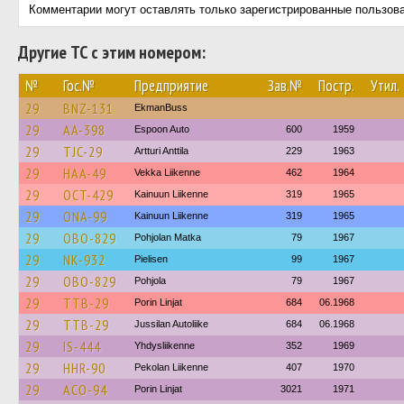
Комментарии могут оставлять только зарегистрированные пользов
Другие ТС с этим номером:
№
Гос.№
Предприятие
Зав.№
Постр.
Утил.
29
BNZ-131
EkmanBuss
29
AA-398
Espoon Auto
600
1959
29
TJC-29
Artturi Anttila
229
1963
29
HAA-49
Vekka Liikenne
462
1964
29
OCT-429
Kainuun Liikenne
319
1965
29
ONA-99
Kainuun Liikenne
319
1965
29
OBO-829
Pohjolan Matka
79
1967
29
NK-932
Pielisen
99
1967
29
OBO-829
Pohjola
79
1967
29
TTB-29
Porin Linjat
684
06.1968
29
TTB-29
Jussilan Autoliike
684
06.1968
29
IS-444
Yhdysliikenne
352
1969
29
HHR-90
Pekolan Liikenne
407
1970
29
ACO-94
Porin Linjat
3021
1971