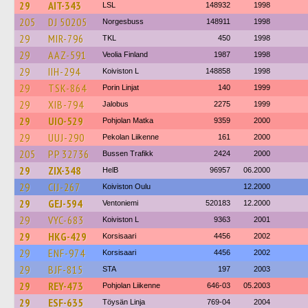
29
AIT-343
LSL
148932
1998
205
DJ 50205
Norgesbuss
148911
1998
29
MIR-796
TKL
450
1998
29
AAZ-591
Veolia Finland
1987
1998
29
IIH-294
Koiviston L
148858
1998
29
TSK-864
Porin Linjat
140
1999
29
XIB-794
Jalobus
2275
1999
29
UIO-529
Pohjolan Matka
9359
2000
29
UUJ-290
Pekolan Liikenne
161
2000
205
PP 32736
Bussen Trafikk
2424
2000
29
ZIX-348
HelB
96957
06.2000
29
CIJ-267
Koiviston Oulu
12.2000
29
GEJ-594
Ventoniemi
520183
12.2000
29
VYC-683
Koiviston L
9363
2001
29
HKG-429
Korsisaari
4456
2002
29
ENF-974
Korsisaari
4456
2002
29
BJF-815
STA
197
2003
29
REY-473
Pohjolan Liikenne
646-03
05.2003
29
ESF-635
Töysän Linja
769-04
2004