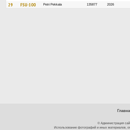
29
FSU-100
Petri Pekkala
135877
2026
Главн
© Администрация сай
Использование фотографий и иных материалов, оп