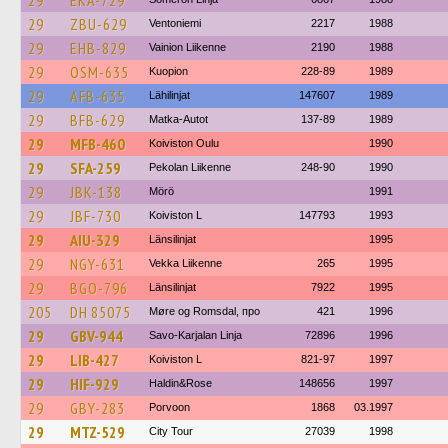
29
EKA-729
29
ZBU-629
Ventoniemi
2217
1988
29
EHB-829
Vainion Liikenne
2190
1988
29
OSM-635
Kuopion
228-89
1989
29
AFB-635
Lähilinjat
147607
1989
29
BFB-629
Matka-Autot
137-89
1989
29
MFB-460
Koiviston Oulu
1990
29
SFA-259
Pekolan Liikenne
248-90
1990
29
JBK-138
Mörö
1991
29
JBF-730
Koiviston L
147793
1993
29
AIU-329
Länsilinjat
1995
29
NGY-631
Vekka Liikenne
265
1995
29
BGO-796
Länsilinjat
7922
1995
205
DH 85075
Møre og Romsdal, про
421
1996
29
GBV-944
Savo-Karjalan Linja
72896
1996
29
LIB-427
Koiviston L
821-97
1997
29
HIF-929
Haldin&Rose
148656
1997
29
GBY-283
Porvoon
1868
03.1997
29
MTZ-529
City Tour
27039
1998