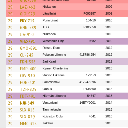
29
GHU-588
29
LAZ-462
Niskanen
2009
29
GIO-929
Länsilinjat
P093287
2009
29
EKY-719
Porin Linjat
134-10
2010
29
GNN-589
TLO
P105058
2010
29
JJA-910
Niskanen
2010
29
VHZ-791
Westendin Linja
9582
2010
29
GMO-691
Reissu Ruoti
2012
29
CIJ-245
Pekolan Liikenne
415786 254
2012
29
FKN-356
Jari Kaari
2012
29
EMP-400
Kymen Charterline
2013
29
CRV-930
Vainion Liikenne
1291-3
2013
29
EON-401
Lamminmäki
417247 896
2013
29
TZH-829
Oubus
P138300
2013
29
FKT-491
Härmän Liikenne
54747
2013
29
NJR-649
Ventoniemi
14ETY0001
2014
29
SLX-818
Tammelundin
2015
29
SLX-829
Koiviston Oulu
4641
2015
29
MMC-314
Jalobus
2015