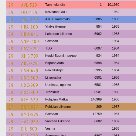
29
AVL-329
Tammelundin
1
10.1980
29
OLC-129
Koiviston Oulu
1982
29
AST-129
A & J Hautamäki
5885
1983
29
HRA-100
Yhdysliikenne
854
1983
29
URU-641
Lehtosen Liikenne
5962
1983
29
VNM-589
Saimaan
1984
29
USV-829
TLO
6097
1984
29
XHK-709
Keski-Suomi, прочие
934
1984
29
ARC-729
Espoon Auto
5898
1984
29
USN-629
Paikallislinjat
5995
1984
29
UXC-809
Linjamatka
6501
1986
29
UXC-809
Uusimaa, прочие
6501
1986
29
UXC-809
Transbus
6501
1986
29
KJM-629
Pohjolan Matka
146969
1986
29
BCH-829
Pohjolan Liikenne
269
1987
29
RMT-829
Saimaan
12759
1987
29
ZAC-929
Vantaan Liikenne
6682
1987
29
EHJ-800
Vesma
1988
Someron Linja
6867
1988