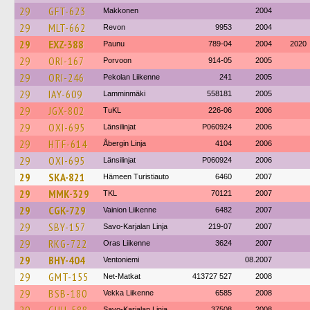
29
GFT-623
Makkonen
2004
29
MLT-662
Revon
9953
2004
29
EXZ-388
Paunu
789-04
2004
2020
29
ORI-167
Porvoon
914-05
2005
29
ORI-246
Pekolan Liikenne
241
2005
29
IAY-609
Lamminmäki
558181
2005
29
JGX-802
TuKL
226-06
2006
29
OXI-695
Länsilinjat
P060924
2006
29
HTF-614
Åbergin Linja
4104
2006
29
OXI-695
Länsilinjat
P060924
2006
29
SKA-821
Hämeen Turistiauto
6460
2007
29
MMK-329
TKL
70121
2007
29
CGK-729
Vainion Liikenne
6482
2007
29
SBY-157
Savo-Karjalan Linja
219-07
2007
29
RKG-722
Oras Liikenne
3624
2007
29
BHY-404
Ventoniemi
08.2007
29
GMT-155
Net-Matkat
413727 527
2008
29
BSB-180
Vekka Liikenne
6585
2008
Savo-Karjalan Linja
37508
2008