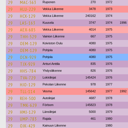
29
MAC-563
Ruponen
270
1972
29
HLU-229
Vekka Liikenne
3478
1973
29
HCX-129
Vekka Liikenne
240162
1974
29
LAS-163
Kuusela
3747
1974
1996
29
AEX-685
Vekka Liikenne
4014
1975
29
THH-529
Vainion Liikenne
667
1975
29
OEM-129
Koiviston Oulu
4080
1975
29
OEM-129
Pohjola
4080
1975
29
OCN-929
Pohjola
4080
1975
29
TJX-929
Artturi Anttila
835
1976
29
HHS-784
Yhdysliikenne
826
1976
29
TVA-729
Lokkilinjat
145424
1976
29
HJO-129
Pekolan Liikenne
978
1977
29
TLL-114
Vesma
145642
1977
1992
29
REH-500
Autolinjat
4687
1978
29
TMK-629
Förbom
145823
1978
29
HMJ-129
Länsilinjat
5000
1979
29
UMP-783
Rajala
461
1980
29
OJK-429
Kainuun Liikenne
1980