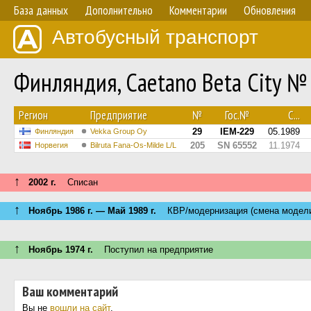
База данных
Дополнительно
Комментарии
Обновления
Автобусный транспорт
Финляндия, Caetano Beta City №
Регион
Предприятие
№
Гос.№
С...
29
IEM-229
05.1989
Финляндия
Vekka Group Oy
205
SN 65552
11.1974
Норвегия
Bilruta Fana-Os-Milde L/L
↑
2002 г.
Списан
↑
Ноябрь 1986 г. — Май 1989 г.
КВР/модернизация (смена модел
↑
Ноябрь 1974 г.
Поступил на предприятие
Ваш комментарий
Вы не
вошли на сайт
.