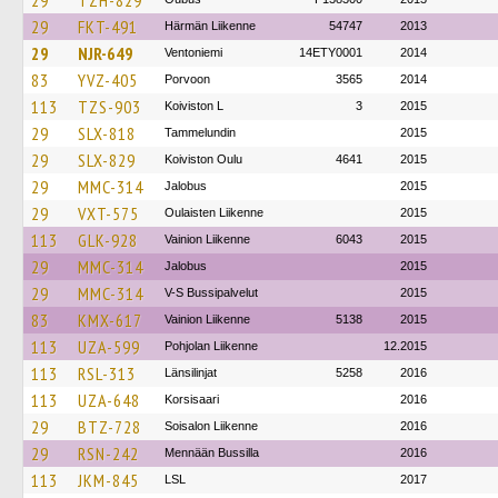
29
TZH-829
29
FKT-491
Härmän Liikenne
54747
2013
29
NJR-649
Ventoniemi
14ETY0001
2014
83
YVZ-405
Porvoon
3565
2014
113
TZS-903
Koiviston L
3
2015
29
SLX-818
Tammelundin
2015
29
SLX-829
Koiviston Oulu
4641
2015
29
MMC-314
Jalobus
2015
29
VXT-575
Oulaisten Liikenne
2015
113
GLK-928
Vainion Liikenne
6043
2015
29
MMC-314
Jalobus
2015
29
MMC-314
V-S Bussipalvelut
2015
83
KMX-617
Vainion Liikenne
5138
2015
113
UZA-599
Pohjolan Liikenne
12.2015
113
RSL-313
Länsilinjat
5258
2016
113
UZA-648
Korsisaari
2016
29
BTZ-728
Soisalon Liikenne
2016
29
RSN-242
Mennään Bussilla
2016
113
JKM-845
LSL
2017