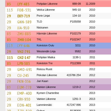
83
LYY-485
Pohjolan Liikenne
888-09
11.2009
113
FOB-531
Vekka Liikenne
945-10
2010
29
EKY-719
Porin Linjat
134-10
2010
29
GNN-589
TLO
P105058
2010
29
JJA-910
Niskanen
2010
83
ZMJ-883
Härmän Liikenne
P102179
2010
83
ZMR-104
TKL
P102347
2010
113
LYY-646
Koiviston Oulu
3211
2010
29
VHZ-791
Westendin Linja
9582
2010
113
CHZ-147
Pohjolan Matka
1138-1
2011
83
LPX-585
Koiviston Tre
P112369
2011
29
GMO-691
Reissu Ruoti
2012
29
CIJ-245
Pekolan Liikenne
415786 254
2012
29
FKN-356
Jari Kaari
2012
83
EUM-778
Vainion Liikenne
1219-2
2012
29
EMP-400
Kymen Charterline
2013
29
CRV-930
Vainion Liikenne
1291-3
2013
29
EON-401
Lamminmäki
417247 896
2013
Oubus
P138300
2013