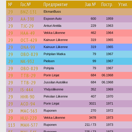
№
Гос.№
Предприятие
Зав.№
Постр.
Утил.
29
BNZ-131
EkmanBuss
29
AA-398
Espoon Auto
600
1959
29
TJC-29
Artturi Anttila
229
1963
29
HAA-49
Vekka Liikenne
462
1964
29
OCT-429
Kainuun Liikenne
319
1965
29
ONA-99
Kainuun Liikenne
319
1965
29
OBO-829
Pohjolan Matka
79
1967
29
NK-932
Pielisen
99
1967
29
OBO-829
Pohjola
79
1967
29
TTB-29
Porin Linjat
684
06.1968
29
TTB-29
Jussilan Autoliike
684
06.1968
29
IS-444
Yhdysliikenne
352
1969
29
HHR-90
Pekolan Liikenne
407
1970
29
ACO-94
Porin Linjat
3021
1971
29
MAC-563
Ruponen
270
1972
29
HLU-229
Vekka Liikenne
3478
1973
113
MAH-577
Ruponen
211 / 73
1973
Ruponen
225 / 73
1973