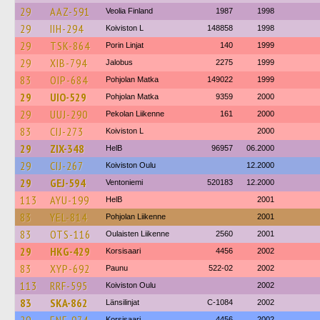
29
AAZ-591
Veolia Finland
1987
1998
29
IIH-294
Koiviston L
148858
1998
29
TSK-864
Porin Linjat
140
1999
29
XIB-794
Jalobus
2275
1999
83
OIP-684
Pohjolan Matka
149022
1999
29
UIO-529
Pohjolan Matka
9359
2000
29
UUJ-290
Pekolan Liikenne
161
2000
83
CIJ-273
Koiviston L
2000
29
ZIX-348
HelB
96957
06.2000
29
CIJ-267
Koiviston Oulu
12.2000
29
GEJ-594
Ventoniemi
520183
12.2000
113
AYU-199
HelB
2001
83
YEL-814
Pohjolan Liikenne
2001
83
OTS-116
Oulaisten Liikenne
2560
2001
29
HKG-429
Korsisaari
4456
2002
83
XYP-692
Paunu
522-02
2002
113
RRF-595
Koiviston Oulu
2002
83
SKA-862
Länsilinjat
C-1084
2002
Korsisaari
4456
2002