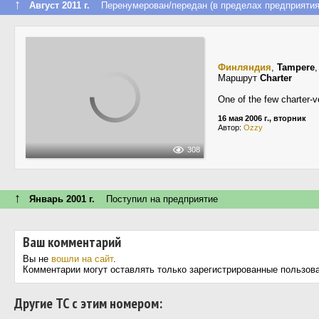
↑
Август 2011 г.
Перенумерован/передан (в пределах предприятия
Финляндия
,
Tampere
Маршрут
Charter
One of the few charter-ve
16 мая 2006 г., вторник
Автор:
Ozzy
308
↑
Январь 2001 г.
Поступил на предприятие
Ваш комментарий
Вы не
вошли на сайт
.
Комментарии могут оставлять только зарегистрированные пользов
Другие ТС с этим номером: