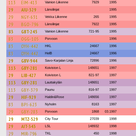
113
EIM-413
Vainion Liikenne
7929
1995
29
AIU-329
Länsilinjat
1995
29
NGY-631
Vekka Liikenne
265
1995
29
BGO-796
Länsilinjat
7922
1995
83
GBT-245
Vainion Liikenne
721-95
1995
83
OGG-105
Porvoon
1996
83
OYH-442
HKL
24667
1996
83
OYH-442
HelB
24667
1996
29
GBV-944
Savo-Karjalan Linja
72896
1996
113
GBY-281
Koiviston L
148651
1997
29
LIB-427
Koiviston L
821-97
1997
113
GBY-281
Lauttakylän
148651
1997
113
GBY-379
Paunu
816-97
1997
29
HIF-929
Haldin&Rose
148656
1997
83
BPI-623
Nyholm
8163
1997
29
GBY-283
Porvoon
1868
03.1997
29
MTZ-529
City Tour
27039
1998
29
AIT-343
LSL
148932
1998
29
MIR-796
TKL
450
1998