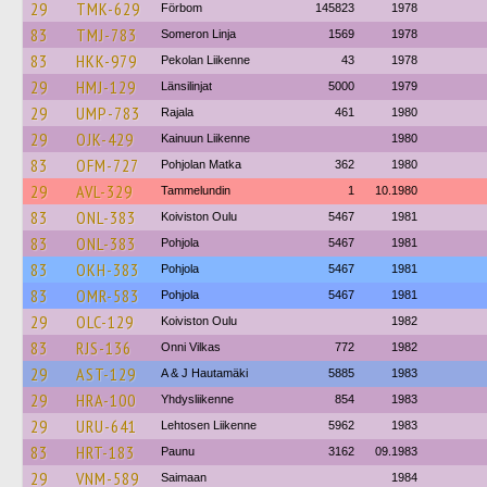
29
TMK-629
Förbom
145823
1978
83
TMJ-783
Someron Linja
1569
1978
83
HKK-979
Pekolan Liikenne
43
1978
29
HMJ-129
Länsilinjat
5000
1979
29
UMP-783
Rajala
461
1980
29
OJK-429
Kainuun Liikenne
1980
83
OFM-727
Pohjolan Matka
362
1980
29
AVL-329
Tammelundin
1
10.1980
83
ONL-383
Koiviston Oulu
5467
1981
83
ONL-383
Pohjola
5467
1981
83
OKH-383
Pohjola
5467
1981
83
OMR-583
Pohjola
5467
1981
29
OLC-129
Koiviston Oulu
1982
83
RJS-136
Onni Vilkas
772
1982
29
AST-129
A & J Hautamäki
5885
1983
29
HRA-100
Yhdysliikenne
854
1983
29
URU-641
Lehtosen Liikenne
5962
1983
83
HRT-183
Paunu
3162
09.1983
29
VNM-589
Saimaan
1984