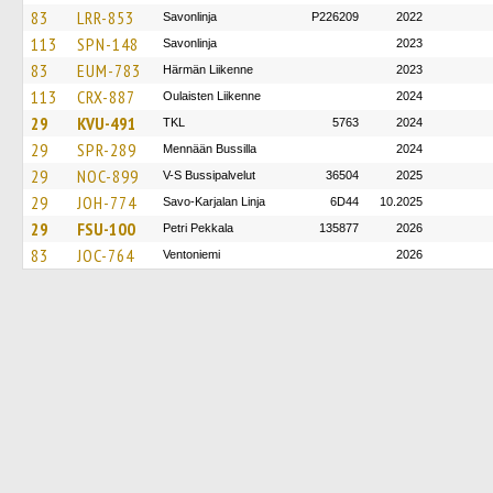
83
LRR-853
Savonlinja
P226209
2022
113
SPN-148
Savonlinja
2023
83
EUM-783
Härmän Liikenne
2023
113
CRX-887
Oulaisten Liikenne
2024
29
KVU-491
TKL
5763
2024
29
SPR-289
Mennään Bussilla
2024
29
NOC-899
V-S Bussipalvelut
36504
2025
29
JOH-774
Savo-Karjalan Linja
6D44
10.2025
29
FSU-100
Petri Pekkala
135877
2026
83
JOC-764
Ventoniemi
2026