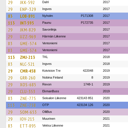
29
JKK-592
Dahl
2017
29
ENP-329
Ingves
2017
83
LOB-891
Nyholm
P171308
2017
113
INT-595
Paunu
P172735
2017
29
JKM-829
Savonlinja
2017
29
UZZ-969
Härmän Liikenne
2017
83
GME-574
Ventoniemi
2017
83
GME-574
Ventoniemi
2017
113
ZMJ-213
TKL
2018
83
NLC-521
Ingves
2018
29
CMR-458
Koiviston Tre
422048
2019
29
GRR-260
Nobina Finland
8
2019
29
XOS-685
Revon
1748-1
2019
29
CLU-353
EkmanBuss
2019
83
ZNE-775
Soisalon Liikenne
423143 851
2020
113
ZNE-758
OTP
423134 126
2020
29
SOM-653
OlliBus
2020
29
IOV-215
Muurinen
2021
83
ETT-895
Vekka Liikenne
2021