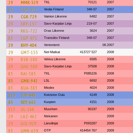
29
MMK-329
TKL
70121
2007
83
CGP-971
Veolia Finland
348-07
2007
29
CGK-729
Vainion Liikenne
6482
2007
29
SBY-157
Savo-Karjalan Linja
219-07
2007
29
RKG-722
Oras Liikenne
3624
2007
83
CGP-971
Transdev Finland
348-07
2007
29
BHY-404
Ventoniemi
08.2007
29
GMT-155
Net-Matkat
413727 527
2008
29
BSB-180
Vekka Liikenne
6585
2008
29
GHU-588
Savo-Karjalan Linja
37508
2008
83
RAI-583
TKL
P085226
2008
83
GMK-942
LSL
6692
2008
83
BUA-383
Miodex
4024
2008
113
TJY-443
Koiviston Oulu
4149
2008
83
XEY-663
Kuopion
4151
2008
113
JJL-166
Muurinen
90197
2009
29
LAZ-462
Niskanen
2009
29
GIO-929
Länsilinjat
P093287
2009
83
GMN-659
OTP
414454 767
2009