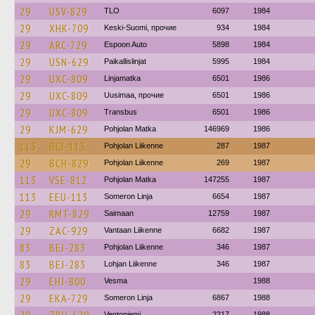
29
USV-829
TLO
6097
1984
29
XHK-709
Keski-Suomi, прочие
934
1984
29
ARC-729
Espoon Auto
5898
1984
29
USN-629
Paikallislinjat
5995
1984
29
UXC-809
Linjamatka
6501
1986
29
UXC-809
Uusimaa, прочие
6501
1986
29
UXC-809
Transbus
6501
1986
29
KJM-629
Pohjolan Matka
146969
1986
113
BCJ-113
Pohjolan Liikenne
287
1987
29
BCH-829
Pohjolan Liikenne
269
1987
113
VSE-812
Pohjolan Matka
147255
1987
113
EEU-113
Someron Linja
6654
1987
29
RMT-829
Saimaan
12759
1987
29
ZAC-929
Vantaan Liikenne
6682
1987
83
BEJ-283
Pohjolan Liikenne
346
1987
83
BEJ-283
Lohjan Liikenne
346
1987
29
EHJ-800
Vesma
1988
29
EKA-729
Someron Linja
6867
1988
Ventoniemi
2217
1988