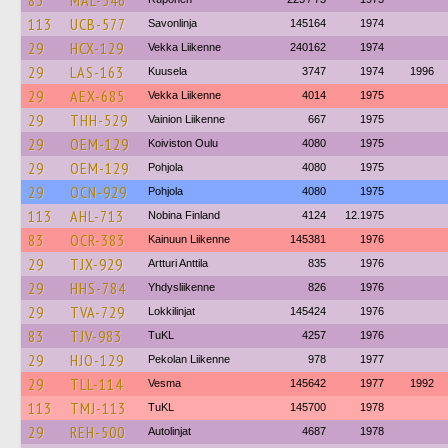
83
MAL-546
113
UCB-577
Savonlinja
145164
1974
29
HCX-129
Vekka Liikenne
240162
1974
29
LAS-163
Kuusela
3747
1974
1996
29
AEX-685
Vekka Liikenne
4014
1975
29
THH-529
Vainion Liikenne
667
1975
29
OEM-129
Koiviston Oulu
4080
1975
29
OEM-129
Pohjola
4080
1975
29
OCN-929
Pohjola
4080
1975
113
AHL-713
Nobina Finland
4124
12.1975
83
OCR-383
Kainuun Liikenne
145381
1976
29
TJX-929
Artturi Anttila
835
1976
29
HHS-784
Yhdysliikenne
826
1976
29
TVA-729
Lokkilinjat
145424
1976
83
TJV-983
TuKL
4257
1976
29
HJO-129
Pekolan Liikenne
978
1977
29
TLL-114
Vesma
145642
1977
1992
113
TMJ-113
TuKL
145700
1978
29
REH-500
Autolinjat
4687
1978