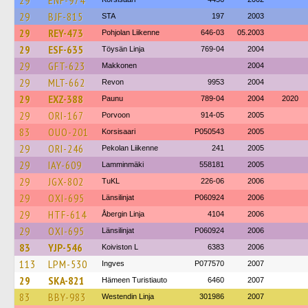
29
ENF-974
29
BJF-815
STA
197
2003
29
REY-473
Pohjolan Liikenne
646-03
05.2003
29
ESF-635
Töysän Linja
769-04
2004
29
GFT-623
Makkonen
2004
29
MLT-662
Revon
9953
2004
29
EXZ-388
Paunu
789-04
2004
2020
29
ORI-167
Porvoon
914-05
2005
83
OUO-201
Korsisaari
P050543
2005
29
ORI-246
Pekolan Liikenne
241
2005
29
IAY-609
Lamminmäki
558181
2005
29
JGX-802
TuKL
226-06
2006
29
OXI-695
Länsilinjat
P060924
2006
29
HTF-614
Åbergin Linja
4104
2006
29
OXI-695
Länsilinjat
P060924
2006
83
YJP-546
Koiviston L
6383
2006
113
LPM-530
Ingves
P077570
2007
29
SKA-821
Hämeen Turistiauto
6460
2007
83
BBY-983
Westendin Linja
301986
2007