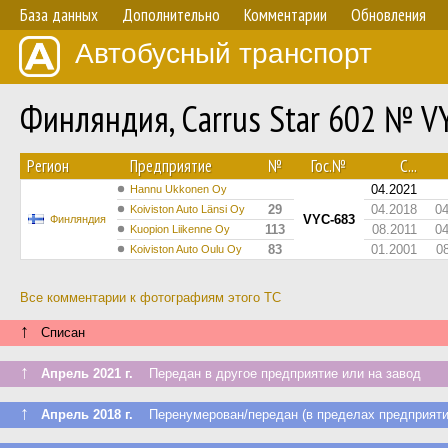
База данных
Дополнительно
Комментарии
Обновления
Автобусный транспорт
Финляндия, Carrus Star 602 № V
Регион
Предприятие
№
Гос.№
С...
04.2021
Hannu Ukkonen Oy
29
04.2018
0
Koiviston Auto Länsi Oy
VYC-683
Финляндия
113
08.2011
0
Kuopion Liikenne Oy
83
01.2001
0
Koiviston Auto Oulu Oy
Все комментарии к фотографиям этого ТС
↑
Списан
↑
Апрель 2021 г.
Передан в другое предприятие или на завод
↑
Апрель 2018 г.
Перенумерован/передан (в пределах предприяти