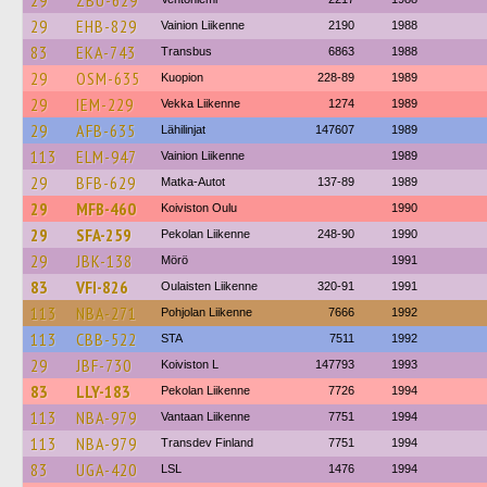
29
ZBU-629
29
EHB-829
Vainion Liikenne
2190
1988
83
EKA-743
Transbus
6863
1988
29
OSM-635
Kuopion
228-89
1989
29
IEM-229
Vekka Liikenne
1274
1989
29
AFB-635
Lähilinjat
147607
1989
113
ELM-947
Vainion Liikenne
1989
29
BFB-629
Matka-Autot
137-89
1989
29
MFB-460
Koiviston Oulu
1990
29
SFA-259
Pekolan Liikenne
248-90
1990
29
JBK-138
Mörö
1991
83
VFI-826
Oulaisten Liikenne
320-91
1991
113
NBA-271
Pohjolan Liikenne
7666
1992
113
CBB-522
STA
7511
1992
29
JBF-730
Koiviston L
147793
1993
83
LLY-183
Pekolan Liikenne
7726
1994
113
NBA-979
Vantaan Liikenne
7751
1994
113
NBA-979
Transdev Finland
7751
1994
83
UGA-420
LSL
1476
1994